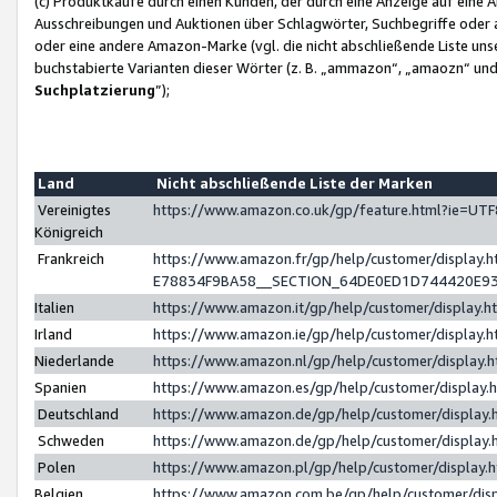
(c) Produktkäufe durch einen Kunden, der durch eine Anzeige auf eine 
Ausschreibungen und Auktionen über Schlagwörter, Suchbegriffe oder 
oder eine andere Amazon-Marke (vgl. die nicht abschließende Liste un
buchstabierte Varianten dieser Wörter (z. B. „ammazon“, „amaozn“ und „
Suchplatzierung
”);
Land
Nicht abschließende Liste der Marken
Vereinigtes
https://www.amazon.co.uk/gp/feature.html?ie=U
Königreich
Frankreich
https://www.amazon.fr/gp/help/customer/displa
E78834F9BA58__SECTION_64DE0ED1D744420E9
Italien
https://www.amazon.it/gp/help/customer/display
Irland
https://www.amazon.ie/gp/help/customer/displa
Niederlande
https://www.amazon.nl/gp/help/customer/display
Spanien
https://www.amazon.es/gp/help/customer/display
Deutschland
https://www.amazon.de/gp/help/customer/displa
Schweden
https://www.amazon.de/gp/help/customer/displa
Polen
https://www.amazon.pl/gp/help/customer/display
Belgien
https://www.amazon.com.be/gp/help/customer/d