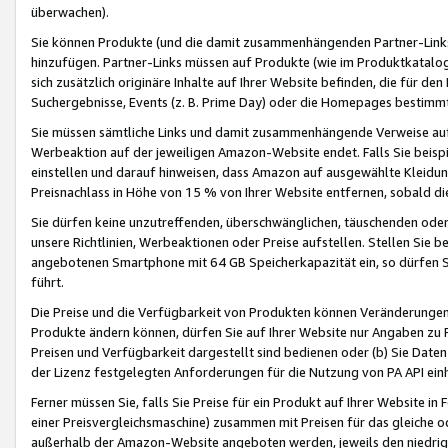
überwachen).
Sie können Produkte (und die damit zusammenhängenden Partner-Links)
hinzufügen. Partner-Links müssen auf Produkte (wie im Produktkatalog de
sich zusätzlich originäre Inhalte auf Ihrer Website befinden, die für 
Suchergebnisse, Events (z. B. Prime Day) oder die Homepages bestimmte
Sie müssen sämtliche Links und damit zusammenhängende Verweise auf z
Werbeaktion auf der jeweiligen Amazon-Website endet. Falls Sie beisp
einstellen und darauf hinweisen, dass Amazon auf ausgewählte Kleidun
Preisnachlass in Höhe von 15 % von Ihrer Website entfernen, sobald di
Sie dürfen keine unzutreffenden, überschwänglichen, täuschenden od
unsere Richtlinien, Werbeaktionen oder Preise aufstellen. Stellen Sie 
angebotenen Smartphone mit 64 GB Speicherkapazität ein, so dürfen S
führt.
Die Preise und die Verfügbarkeit von Produkten können Veränderungen 
Produkte ändern können, dürfen Sie auf Ihrer Website nur Angaben zu P
Preisen und Verfügbarkeit dargestellt sind bedienen oder (b) Sie Daten
der Lizenz festgelegten Anforderungen für die Nutzung von PA API einh
Ferner müssen Sie, falls Sie Preise für ein Produkt auf Ihrer Website in 
einer Preisvergleichsmaschine) zusammen mit Preisen für das gleiche o
außerhalb der Amazon-Website angeboten werden, jeweils den niedrigst