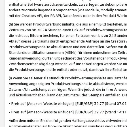
enthaltene Software zurückzuentwickeln, zu zerlegen, zu dekompilier
andere zugrunde liegende Komponenten (wie Modelle, Modellparameter
mit der Creators API, der PA API, Datenfeeds oder in den Produkt Werb
(h) Sie werden Produktwerbungsinhalte, die aus einem Bild bestehen, ni
Zeitraum von bis zu 24 Stunden einen Link auf Produktwerbungsinhalte
die nicht aus Bildern bestehen, für einen Zeitraum von bis zu 24 Stund
Ablauf dieses Zeitraums durch entsprechende Anfrage an die Creators 
Produktwerbungsinhalte aktualisieren und neu darstellen. Sofern wir Ih
Standardidentifikationsnummern (ASINs) für einen unbestimmten Zeitra
Kundenanwendung, dürfen unbeschadet des Vorstehenden Produktwerbu
Zwischenspeicher abgelegt werden. Auf unser Verlangen werden Sie un
die Produktwerbungsinhalte enthält oder nutzt, damit wir Ihre Einhalt
(i) Wenn Sie seltener als stündlich Produktwerbungsinhalte aus Datenfe
Anwendung angezeigten Produktwerbungsinhalte aktualisieren, werden 
Datums-/Uhrzeitstempel einfügen. Wenn Sie jedoch die in Ihrer Anwe
und aktualisiert haben, kann der Datumsteil des Stempels entfallen. Dies
• Preis auf [Amazon-Website einfügen]: [EUR/GBP] 32,77 (Stand 07.01.
• Preis auf [Amazon-Website einfügen]: [EUR/GBP] 32,77 (Stand 14:11 
Außerdem müssen Sie den folgenden Haftungsausschluss entweder neb
ein Pop-up-Fenster, ein Pop-up-Skript oder ein sonstiges vergleichba