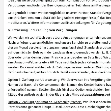
(beispielsweise durch Manipulation oder Kombination von Attributions-
Vergütungen und/oder der Beendigung deiner Teilnahme am Partnerp
Gelegentlich können wir die Möglichkeit unserer Partner, Standardv
einschränken. Amazon behält sich (ungeachtet etwaiger Fristen) das Re
modifizieren. Weitere Informationen zu Einschränkungen für Vergütung
6. Erfassung und Zahlung von Vergütungen
Wir werden wirtschaftlich vertretbare Anstrengungen unternehmen, um 
Nachverfolgung zu ermöglichen und unsere Berichte zu erstellen und di
diesem Monat verdient hast, zusammengefasst sind. Standardvergütung
auf den nächsten Betrag in der Landeswährung gerundet werden (z. B. C
über oder unter dem in deiner Preiskarte angegebenen Satz liegt. Wir
eine Amazon-Webseite etwa 60 Tage nach Ende jedes Kalendermonats, i
wurden. Du kannst wählen, ob du Zahlungen in einer anderen Währung
dafür entscheidest, erklärst du dich damit einverstanden, dass die K
Option 1: Zahlung per Überweisung.
Wir überweisen Ihre Vergütung dir
Namen der Bank, die Kontonummer, den Namen des Kontoinhabers bzw. a
erforderlich) nennen. Sollten Sie sich für diese Option entscheiden, be
fällige Gesamtbetrag den in der
Übersicht Mindestauszahlungsbet
Option 2: Zahlung per Amazon-Geschenkgutschein.
Wir übersenden Ihne
Partnerkonto genannte Haupt-E-Mail-Adresse. Diese Geschenkgutschei