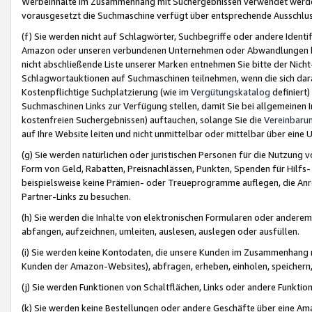
Werbeinhalte im Zusammenhang mit Suchergebnissen verwendet werden,
vorausgesetzt die Suchmaschine verfügt über entsprechende Ausschlu
(f) Sie werden nicht auf Schlagwörter, Suchbegriffe oder andere Ident
Amazon oder unseren verbundenen Unternehmen oder Abwandlungen bzw
nicht abschließende Liste unserer Marken entnehmen Sie bitte der Nich
Schlagwortauktionen auf Suchmaschinen teilnehmen, wenn die sich da
Kostenpflichtige Suchplatzierung (wie im
Vergütungskatalog
definiert
Suchmaschinen Links zur Verfügung stellen, damit Sie bei allgemeinen I
kostenfreien Suchergebnissen) auftauchen, solange Sie die
Vereinbaru
auf Ihre Website leiten und nicht unmittelbar oder mittelbar über eine
(g) Sie werden natürlichen oder juristischen Personen für die Nutzung 
Form von Geld, Rabatten, Preisnachlässen, Punkten, Spenden für Hilfs
beispielsweise keine Prämien- oder Treueprogramme auflegen, die Anrei
Partner-Links zu besuchen.
(h) Sie werden die Inhalte von elektronischen Formularen oder anderem M
abfangen, aufzeichnen, umleiten, auslesen, auslegen oder ausfüllen.
(i) Sie werden keine Kontodaten, die unsere Kunden im Zusammenhang 
Kunden der Amazon-Websites), abfragen, erheben, einholen, speichern,
(j) Sie werden Funktionen von Schaltflächen, Links oder andere Funkti
(k) Sie werden keine Bestellungen oder andere Geschäfte über eine Ama