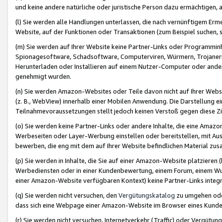
und keine andere natürliche oder juristische Person dazu ermächtigen, a
(l) Sie werden alle Handlungen unterlassen, die nach vernünftigem Erme
Website, auf der Funktionen oder Transaktionen (zum Beispiel suchen, s
(m) Sie werden auf Ihrer Website keine Partner-Links oder Programmin
Spionagesoftware, Schadsoftware, Computerviren, Würmern, Trojaner
Herunterladen oder Installieren auf einem Nutzer-Computer oder ande
genehmigt wurden.
(n) Sie werden Amazon-Websites oder Teile davon nicht auf Ihrer Websi
(z. B., WebView) innerhalb einer Mobilen Anwendung. Die Darstellung ein
Teilnahmevoraussetzungen stellt jedoch keinen Verstoß gegen diese Zif
(o) Sie werden keine Partner-Links oder andere Inhalte, die eine Am
Werbeseiten oder Layer-Werbung einstellen oder bereitstellen, mit Au
bewerben, die eng mit dem auf Ihrer Website befindlichen Material z
(p) Sie werden in Inhalte, die Sie auf einer Amazon-Website platzier
Werbediensten oder in einer Kundenbewertung, einem Forum, einem Wun
einer Amazon-Website verfügbaren Kontext) keine Partner-Links integr
(q) Sie werden nicht versuchen, den
Vergütungskatalog
zu umgehen oder
dass sich eine Webpage einer Amazon-Website im Browser eines Kunden 
(r) Sie werden nicht versuchen, Internetverkehr (Traffic) oder Vergü