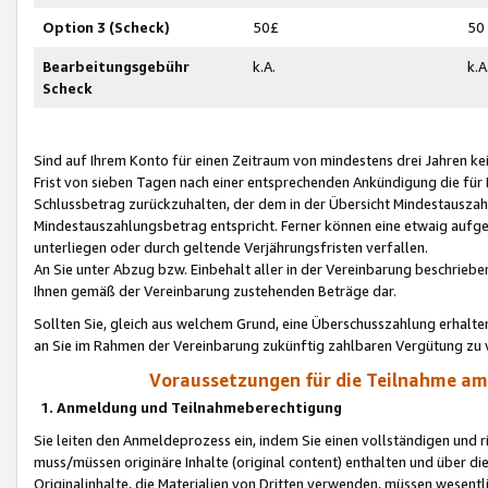
Option 3 (Scheck)
50£
50
Bearbeitungsgebühr
k.A.
k.A
Scheck
Sind auf Ihrem Konto für einen Zeitraum von mindestens drei Jahren kein
Frist von sieben Tagen nach einer entsprechenden Ankündigung die für
Schlussbetrag zurückzuhalten, der dem in der Übersicht Mindestausz
Mindestauszahlungsbetrag entspricht. Ferner können eine etwaig aufg
unterliegen oder durch geltende Verjährungsfristen verfallen.
An Sie unter Abzug bzw. Einbehalt aller in der Vereinbarung beschrieb
Ihnen gemäß der Vereinbarung zustehenden Beträge dar.
Sollten Sie, gleich aus welchem Grund, eine Überschusszahlung erhalte
an Sie im Rahmen der Vereinbarung zukünftig zahlbaren Vergütung zu 
Voraussetzungen für die Teilnahme a
1. Anmeldung und Teilnahmeberechtigung
Sie leiten den Anmeldeprozess ein, indem Sie einen vollständigen und 
muss/müssen originäre Inhalte (original content) enthalten und über d
Originalinhalte, die Materialien von Dritten verwenden, müssen wese