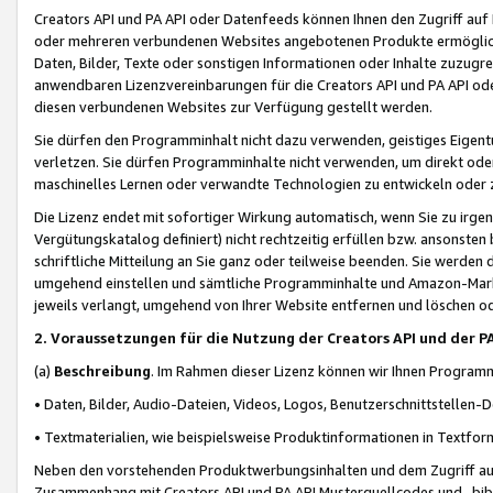
Creators API und PA API oder Datenfeeds können Ihnen den Zugriff auf D
oder mehreren verbundenen Websites angebotenen Produkte ermögliche
Daten, Bilder, Texte oder sonstigen Informationen oder Inhalte zuzugre
anwendbaren Lizenzvereinbarungen für die Creators API und PA API od
diesen verbundenen Websites zur Verfügung gestellt werden.
Sie dürfen den Programminhalt nicht dazu verwenden, geistiges Eigent
verletzen. Sie dürfen Programminhalte nicht verwenden, um direkt ode
maschinelles Lernen oder verwandte Technologien zu entwickeln oder zu
Die Lizenz endet mit sofortiger Wirkung automatisch, wenn Sie zu irg
Vergütungskatalog definiert) nicht rechtzeitig erfüllen bzw. ansonsten
schriftliche Mitteilung an Sie ganz oder teilweise beenden. Sie werden
umgehend einstellen und sämtliche Programminhalte und Amazon-Marke
jeweils verlangt, umgehend von Ihrer Website entfernen und löschen od
2. Voraussetzungen für die Nutzung der Creators API und der P
(a)
Beschreibung
. Im Rahmen dieser Lizenz können wir Ihnen Programmi
• Daten, Bilder, Audio-Dateien, Videos, Logos, Benutzerschnittstellen-
• Textmaterialien, wie beispielsweise Produktinformationen in Textfor
Neben den vorstehenden Produktwerbungsinhalten und dem Zugriff auf 
Zusammenhang mit Creators API und PA API Musterquellcodes und -bibli