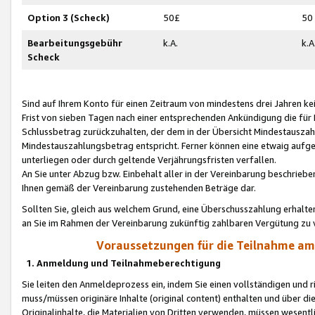
Option 3 (Scheck)
50£
50
Bearbeitungsgebühr
k.A.
k.A
Scheck
Sind auf Ihrem Konto für einen Zeitraum von mindestens drei Jahren kein
Frist von sieben Tagen nach einer entsprechenden Ankündigung die für
Schlussbetrag zurückzuhalten, der dem in der Übersicht Mindestausz
Mindestauszahlungsbetrag entspricht. Ferner können eine etwaig aufg
unterliegen oder durch geltende Verjährungsfristen verfallen.
An Sie unter Abzug bzw. Einbehalt aller in der Vereinbarung beschrieb
Ihnen gemäß der Vereinbarung zustehenden Beträge dar.
Sollten Sie, gleich aus welchem Grund, eine Überschusszahlung erhalte
an Sie im Rahmen der Vereinbarung zukünftig zahlbaren Vergütung zu 
Voraussetzungen für die Teilnahme a
1. Anmeldung und Teilnahmeberechtigung
Sie leiten den Anmeldeprozess ein, indem Sie einen vollständigen und 
muss/müssen originäre Inhalte (original content) enthalten und über d
Originalinhalte, die Materialien von Dritten verwenden, müssen wese