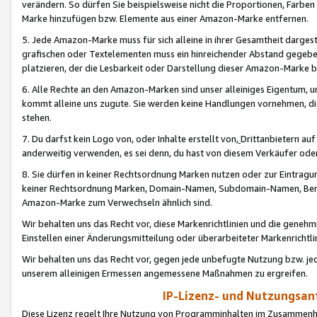
verändern. So dürfen Sie beispielsweise nicht die Proportionen, Farb
Marke hinzufügen bzw. Elemente aus einer Amazon-Marke entfernen.
5. Jede Amazon-Marke muss für sich alleine in ihrer Gesamtheit darge
grafischen oder Textelementen muss ein hinreichender Abstand gegebe
platzieren, der die Lesbarkeit oder Darstellung dieser Amazon-Marke b
6. Alle Rechte an den Amazon-Marken sind unser alleiniges Eigentum, 
kommt alleine uns zugute. Sie werden keine Handlungen vornehmen, 
stehen.
7. Du darfst kein Logo von, oder Inhalte erstellt von,
Drittanbietern au
anderweitig verwenden, es sei denn, du hast von diesem Verkäufer oder
8. Sie dürfen in keiner Rechtsordnung Marken nutzen oder zur Eintragu
keiner Rechtsordnung Marken, Domain-Namen, Subdomain-Namen, Benu
Amazon-Marke zum Verwechseln ähnlich sind.
Wir behalten uns das Recht vor, diese Markenrichtlinien und die gene
Einstellen einer Änderungsmitteilung oder überarbeiteter Markenricht
Wir behalten uns das Recht vor, gegen jede unbefugte Nutzung bzw. jede 
unserem alleinigen Ermessen angemessene Maßnahmen zu ergreifen.
IP-Lizenz- und Nutzungsan
Diese Lizenz regelt Ihre Nutzung von Programminhalten im Zusammen