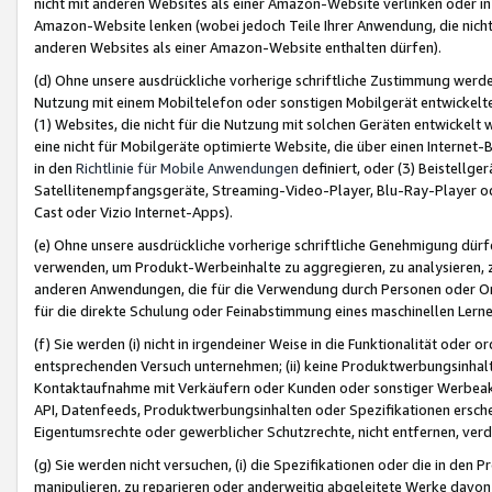
nicht mit anderen Websites als einer Amazon-Website verlinken oder i
Amazon-Website lenken (wobei jedoch Teile Ihrer Anwendung, die nich
anderen Websites als einer Amazon-Website enthalten dürfen).
(d) Ohne unsere ausdrückliche vorherige schriftliche Zustimmung werd
Nutzung mit einem Mobiltelefon oder sonstigen Mobilgerät entwickelt
(1) Websites, die nicht für die Nutzung mit solchen Geräten entwickelt
eine nicht für Mobilgeräte optimierte Website, die über einen Interne
in den
Richtlinie für Mobile Anwendungen
definiert, oder (3) Beistellge
Satellitenempfangsgeräte, Streaming-Video-Player, Blu-Ray-Player ode
Cast oder Vizio Internet-Apps).
(e) Ohne unsere ausdrückliche vorherige schriftliche Genehmigung dürfe
verwenden, um Produkt-Werbeinhalte zu aggregieren, zu analysieren, 
anderen Anwendungen, die für die Verwendung durch Personen oder Or
für die direkte Schulung oder Feinabstimmung eines maschinellen Lern
(f) Sie werden (i) nicht in irgendeiner Weise in die Funktionalität ode
entsprechenden Versuch unternehmen; (ii) keine Produktwerbungsinha
Kontaktaufnahme mit Verkäufern oder Kunden oder sonstiger Werbeaktiv
API, Datenfeeds, Produktwerbungsinhalten oder Spezifikationen erschei
Eigentumsrechte oder gewerblicher Schutzrechte, nicht entfernen, verd
(g) Sie werden nicht versuchen, (i) die Spezifikationen oder die in de
manipulieren, zu reparieren oder anderweitig abgeleitete Werke davon z