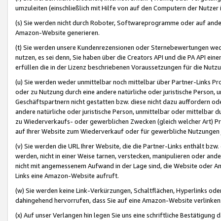
umzuleiten (einschließlich mit Hilfe von auf den Computern der Nutzer i
(s) Sie werden nicht durch Roboter, Softwareprogramme oder auf andere
Amazon-Website generieren.
(t) Sie werden unsere Kundenrezensionen oder Sternebewertungen wed
nutzen, es sei denn, Sie haben über die Creators API und die PA API e
erfüllen die in der Lizenz beschriebenen Voraussetzungen für die Nutzu
(u) Sie werden weder unmittelbar noch mittelbar über Partner-Links P
oder zu Nutzung durch eine andere natürliche oder juristische Person,
Geschäftspartnern nicht gestatten bzw. diese nicht dazu auffordern od
andere natürliche oder juristische Person, unmittelbar oder mittelbar
zu Wiederverkaufs- oder gewerblichen Zwecken (gleich welcher Art) 
auf Ihrer Website zum Wiederverkauf oder für gewerbliche Nutzungen 
(v) Sie werden die URL Ihrer Website, die die Partner-Links enthält b
werden, nicht in einer Weise tarnen, verstecken, manipulieren oder and
nicht mit angemessenem Aufwand in der Lage sind, die Website oder A
Links eine Amazon-Website aufruft.
(w) Sie werden keine Link-Verkürzungen, Schaltflächen, Hyperlinks ode
dahingehend hervorrufen, dass Sie auf eine Amazon-Website verlinken
(x) Auf unser Verlangen hin legen Sie uns eine schriftliche Bestätigung