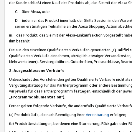
der Kunde schließt einen Kauf des Produkts ab, das Sie mit der Alexa 
C. über Alexa, oder
D. indem er das Produkt innerhalb der Skills Session in den Waren
seiner erstmaligen Teilnahme an der Alexa Shopping Action abschlie
iii. das Produkt, das Sie mit der Alexa-Einkaufsaktion vorgestellt ha
ihm bezahlt.
Die aus den einzelnen Qualifizierten Verkäufen generierten „
Qualifizi
Qualifizierten Verkäufe einnehmen, abzüglich etwaiger Versandkosten
Mehrwertsteuer), Servicegebühren, Gutschriften, Preisnachlässe, Bear
2. Ausgeschlossene Verkäufe
Unbeschadet des Vorstehenden gelten Qualifizierte Verkäufe nicht als
Vergütungskatalog für das Partnerprogramm oder andere Bestimmungen,
wir jeweils für das Partnerprogramm festlegen, einschließlich der jewe
„
Programmdokumentation
“).
Ferner gelten folgende Verkäufe, die andernfalls Qualifizierte Verkä
(a) Produktkäufe, die nach Beendigung Ihrer
Vereinbarung
erfolgen;
(b) Produktbestellungen, bei denen eine Stornierung, Rückgabe oder R