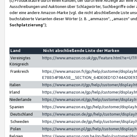
(c) Produktkäufe durch einen Kunden, der durch eine Anzeige auf eine 
Ausschreibungen und Auktionen über Schlagwörter, Suchbegriffe oder 
oder eine andere Amazon-Marke (vgl. die nicht abschließende Liste un
buchstabierte Varianten dieser Wörter (z. B. „ammazon“, „amaozn“ und „
Suchplatzierung
”);
Land
Nicht abschließende Liste der Marken
Vereinigtes
https://www.amazon.co.uk/gp/feature.html?ie=U
Königreich
Frankreich
https://www.amazon.fr/gp/help/customer/displa
E78834F9BA58__SECTION_64DE0ED1D744420E9
Italien
https://www.amazon.it/gp/help/customer/display
Irland
https://www.amazon.ie/gp/help/customer/displa
Niederlande
https://www.amazon.nl/gp/help/customer/display
Spanien
https://www.amazon.es/gp/help/customer/display
Deutschland
https://www.amazon.de/gp/help/customer/displa
Schweden
https://www.amazon.de/gp/help/customer/displa
Polen
https://www.amazon.pl/gp/help/customer/display
Belgien
https://www.amazon.com.be/gp/help/customer/d