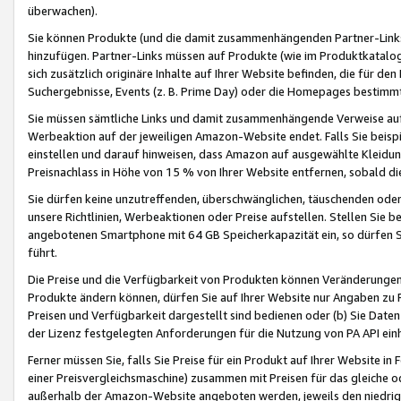
überwachen).
Sie können Produkte (und die damit zusammenhängenden Partner-Links)
hinzufügen. Partner-Links müssen auf Produkte (wie im Produktkatalog de
sich zusätzlich originäre Inhalte auf Ihrer Website befinden, die für 
Suchergebnisse, Events (z. B. Prime Day) oder die Homepages bestimmte
Sie müssen sämtliche Links und damit zusammenhängende Verweise auf z
Werbeaktion auf der jeweiligen Amazon-Website endet. Falls Sie beisp
einstellen und darauf hinweisen, dass Amazon auf ausgewählte Kleidun
Preisnachlass in Höhe von 15 % von Ihrer Website entfernen, sobald di
Sie dürfen keine unzutreffenden, überschwänglichen, täuschenden od
unsere Richtlinien, Werbeaktionen oder Preise aufstellen. Stellen Sie 
angebotenen Smartphone mit 64 GB Speicherkapazität ein, so dürfen S
führt.
Die Preise und die Verfügbarkeit von Produkten können Veränderungen 
Produkte ändern können, dürfen Sie auf Ihrer Website nur Angaben zu P
Preisen und Verfügbarkeit dargestellt sind bedienen oder (b) Sie Daten
der Lizenz festgelegten Anforderungen für die Nutzung von PA API einh
Ferner müssen Sie, falls Sie Preise für ein Produkt auf Ihrer Website in 
einer Preisvergleichsmaschine) zusammen mit Preisen für das gleiche o
außerhalb der Amazon-Website angeboten werden, jeweils den niedrigst