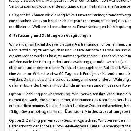
(beispielsweise durch Manipulation oder Kombination von Attributions-
Vergütungen und/oder der Beendigung deiner Teilnahme am Partnerp
Gelegentlich können wir die Möglichkeit unserer Partner, Standardv
einschränken. Amazon behält sich (ungeachtet etwaiger Fristen) das Re
modifizieren. Weitere Informationen zu Einschränkungen für Vergütung
6. Erfassung und Zahlung von Vergütungen
Wir werden wirtschaftlich vertretbare Anstrengungen unternehmen, um 
Nachverfolgung zu ermöglichen und unsere Berichte zu erstellen und di
diesem Monat verdient hast, zusammengefasst sind. Standardvergütung
auf den nächsten Betrag in der Landeswährung gerundet werden (z. B. C
über oder unter dem in deiner Preiskarte angegebenen Satz liegt. Wir
eine Amazon-Webseite etwa 60 Tage nach Ende jedes Kalendermonats, i
wurden. Du kannst wählen, ob du Zahlungen in einer anderen Währung
dafür entscheidest, erklärst du dich damit einverstanden, dass die K
Option 1: Zahlung per Überweisung.
Wir überweisen Ihre Vergütung dir
Namen der Bank, die Kontonummer, den Namen des Kontoinhabers bzw. a
erforderlich) nennen. Sollten Sie sich für diese Option entscheiden, be
fällige Gesamtbetrag den in der
Übersicht Mindestauszahlungsbet
Option 2: Zahlung per Amazon-Geschenkgutschein.
Wir übersenden Ihne
Partnerkonto genannte Haupt-E-Mail-Adresse. Diese Geschenkgutschei