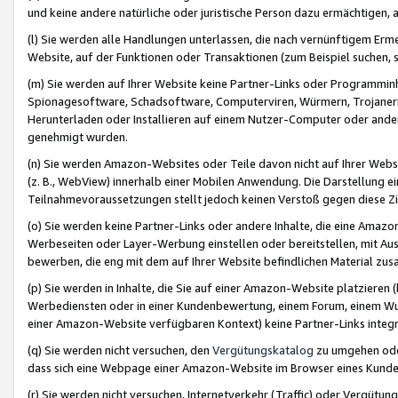
und keine andere natürliche oder juristische Person dazu ermächtigen, a
(l) Sie werden alle Handlungen unterlassen, die nach vernünftigem Erme
Website, auf der Funktionen oder Transaktionen (zum Beispiel suchen, s
(m) Sie werden auf Ihrer Website keine Partner-Links oder Programmin
Spionagesoftware, Schadsoftware, Computerviren, Würmern, Trojaner
Herunterladen oder Installieren auf einem Nutzer-Computer oder ande
genehmigt wurden.
(n) Sie werden Amazon-Websites oder Teile davon nicht auf Ihrer Websi
(z. B., WebView) innerhalb einer Mobilen Anwendung. Die Darstellung ein
Teilnahmevoraussetzungen stellt jedoch keinen Verstoß gegen diese Zif
(o) Sie werden keine Partner-Links oder andere Inhalte, die eine Am
Werbeseiten oder Layer-Werbung einstellen oder bereitstellen, mit Au
bewerben, die eng mit dem auf Ihrer Website befindlichen Material z
(p) Sie werden in Inhalte, die Sie auf einer Amazon-Website platzier
Werbediensten oder in einer Kundenbewertung, einem Forum, einem Wun
einer Amazon-Website verfügbaren Kontext) keine Partner-Links integr
(q) Sie werden nicht versuchen, den
Vergütungskatalog
zu umgehen oder
dass sich eine Webpage einer Amazon-Website im Browser eines Kunden 
(r) Sie werden nicht versuchen, Internetverkehr (Traffic) oder Vergü