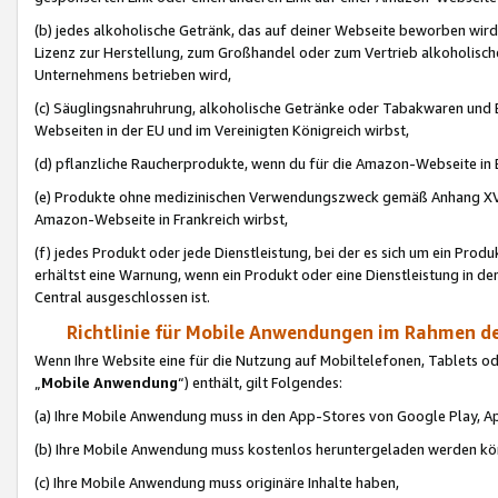
(b) jedes alkoholische Getränk, das auf deiner Webseite beworben wird
Lizenz zur Herstellung, zum Großhandel oder zum Vertrieb alkoholisch
Unternehmens betrieben wird,
(c) Säuglingsnahruhrung, alkoholische Getränke oder Tabakwaren und E
Webseiten in der EU und im Vereinigten Königreich wirbst,
(d) pflanzliche Raucherprodukte, wenn du für die Amazon-Webseite in B
(e) Produkte ohne medizinischen Verwendungszweck gemäß Anhang XVI 
Amazon-Webseite in Frankreich wirbst,
(f) jedes Produkt oder jede Dienstleistung, bei der es sich um ein Prod
erhältst eine Warnung, wenn ein Produkt oder eine Dienstleistung in de
Central ausgeschlossen ist.
Richtlinie für Mobile Anwendungen im Rahmen de
Wenn Ihre Website eine für die Nutzung auf Mobiltelefonen, Tablets 
„
Mobile Anwendung
“) enthält, gilt Folgendes:
(a) Ihre Mobile Anwendung muss in den App-Stores von Google Play, A
(b) Ihre Mobile Anwendung muss kostenlos heruntergeladen werden könn
(c) Ihre Mobile Anwendung muss originäre Inhalte haben,