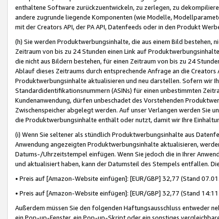
enthaltene Software zurückzuentwickeln, zu zerlegen, zu dekompilier
andere zugrunde liegende Komponenten (wie Modelle, Modellparameter
mit der Creators API, der PA API, Datenfeeds oder in den Produkt Werb
(h) Sie werden Produktwerbungsinhalte, die aus einem Bild bestehen, ni
Zeitraum von bis zu 24 Stunden einen Link auf Produktwerbungsinhalte
die nicht aus Bildern bestehen, für einen Zeitraum von bis zu 24 Stund
Ablauf dieses Zeitraums durch entsprechende Anfrage an die Creators 
Produktwerbungsinhalte aktualisieren und neu darstellen. Sofern wir Ih
Standardidentifikationsnummern (ASINs) für einen unbestimmten Zeitra
Kundenanwendung, dürfen unbeschadet des Vorstehenden Produktwerbu
Zwischenspeicher abgelegt werden. Auf unser Verlangen werden Sie un
die Produktwerbungsinhalte enthält oder nutzt, damit wir Ihre Einhalt
(i) Wenn Sie seltener als stündlich Produktwerbungsinhalte aus Datenfe
Anwendung angezeigten Produktwerbungsinhalte aktualisieren, werden 
Datums-/Uhrzeitstempel einfügen. Wenn Sie jedoch die in Ihrer Anwe
und aktualisiert haben, kann der Datumsteil des Stempels entfallen. Dies
• Preis auf [Amazon-Website einfügen]: [EUR/GBP] 32,77 (Stand 07.01.
• Preis auf [Amazon-Website einfügen]: [EUR/GBP] 32,77 (Stand 14:11 
Außerdem müssen Sie den folgenden Haftungsausschluss entweder neb
ein Pop-up-Fenster, ein Pop-up-Skript oder ein sonstiges vergleichba