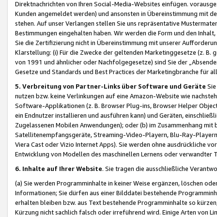
Direktnachrichten von Ihren Social-Media-Websites einfügen. vorausg
Kunden angemeldet werden) und ansonsten in Übereinstimmung mit der
stehen. Auf unser Verlangen stellen Sie uns repräsentative Mustermater
Bestimmungen eingehalten haben. Wir werden die Form und den Inhalt, di
Sie die Zertifizierung nicht in Übereinstimmung mit unserer Aufforderu
Klarstellung: (i) Für die Zwecke der geltenden Marketinggesetze (z. 
von 1991 und ähnlicher oder Nachfolgegesetze) sind Sie der „Absender“ j
Gesetze und Standards und Best Practices der Marketingbranche für 
5. Verbreitung von Partner-Links über Software und Geräte
Sie
nutzen bzw. keine Verlinkungen auf eine Amazon-Website wie nachsteh
Software-Applikationen (z. B. Browser Plug-ins, Browser Helper Objec
ein Endnutzer installieren und ausführen kann) und Geräten, einschlie
Zugelassenen Mobilen Anwendungen); oder (b) im Zusammenhang mit bzw.
Satellitenempfangsgeräte, Streaming-Video-Playern, Blu-Ray-Playern 
Viera Cast oder Vizio Internet Apps). Sie werden ohne ausdrückliche v
Entwicklung von Modellen des maschinellen Lernens oder verwandter 
6. Inhalte auf Ihrer Website
. Sie tragen die ausschließliche Verantwo
(a) Sie werden Programminhalte in keiner Weise ergänzen, löschen oder
Informationen; Sie dürfen aus einer Bilddatei bestehende Programminhal
erhalten bleiben bzw. aus Text bestehende Programminhalte so kürzen, 
Kürzung nicht sachlich falsch oder irreführend wird. Einige Arten von L