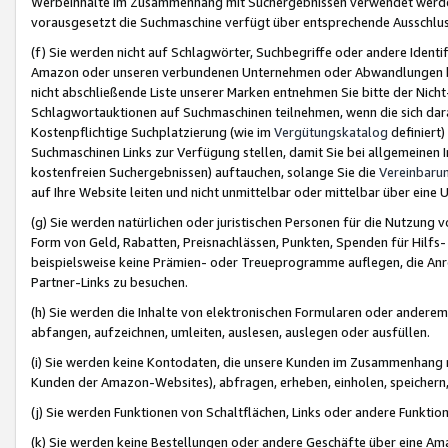
Werbeinhalte im Zusammenhang mit Suchergebnissen verwendet werden,
vorausgesetzt die Suchmaschine verfügt über entsprechende Ausschlu
(f) Sie werden nicht auf Schlagwörter, Suchbegriffe oder andere Ident
Amazon oder unseren verbundenen Unternehmen oder Abwandlungen bzw
nicht abschließende Liste unserer Marken entnehmen Sie bitte der Nich
Schlagwortauktionen auf Suchmaschinen teilnehmen, wenn die sich da
Kostenpflichtige Suchplatzierung (wie im
Vergütungskatalog
definiert
Suchmaschinen Links zur Verfügung stellen, damit Sie bei allgemeinen I
kostenfreien Suchergebnissen) auftauchen, solange Sie die
Vereinbaru
auf Ihre Website leiten und nicht unmittelbar oder mittelbar über eine
(g) Sie werden natürlichen oder juristischen Personen für die Nutzung 
Form von Geld, Rabatten, Preisnachlässen, Punkten, Spenden für Hilfs
beispielsweise keine Prämien- oder Treueprogramme auflegen, die Anrei
Partner-Links zu besuchen.
(h) Sie werden die Inhalte von elektronischen Formularen oder anderem M
abfangen, aufzeichnen, umleiten, auslesen, auslegen oder ausfüllen.
(i) Sie werden keine Kontodaten, die unsere Kunden im Zusammenhang 
Kunden der Amazon-Websites), abfragen, erheben, einholen, speichern,
(j) Sie werden Funktionen von Schaltflächen, Links oder andere Funkti
(k) Sie werden keine Bestellungen oder andere Geschäfte über eine Ama