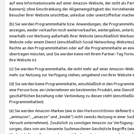
auf eine Informationsseite auf einer Amazon-Website, der nicht als Part
Bannern); ohne Einschränkung der Allgemeingültigkeit des Vorstehende
Besucher Ihrer Website unsichtbar, unlesbar oder unentzifferbar mache
(b) Sie werden Programminhalte bzw. Anwendungen, die Programminhalt
anzeigen, weder verkaufen noch weiterverkaufen, weitergeben, unterli
innerhalb von Werbung außerhalb Ihrer Website (einschließlich Werbun
Website oder einem Dienst (einschließlich Social Networking-Website
Rechte an den Programminhalten oder auf die Programminhalte an eine a
übertragen müssten, und Sie werden keine mit Ihrem Partner-Tag formati
Ihre Website ist.
(c) Sie werden Programminhalte, die nicht mehr auf einer Amazon-Websit
mehr zur Nutzung zur Verfügung stehen, umgehend von Ihrer Website e
(d) Sie werden keine Programminhalte, einschließlich in den Programmin
eine Person bzw. ein Unternehmen ein bestimmtes Produkt, eine Dienstle
geschäftlichen Beziehung oder Verbindung zu diesen steht (einschließli
Programminhalten).
(e) Sie werden Amazon-Marken (wie in den
Markenrichtlinien
definiert) 
„ammazon“, „amaozn“ und „kindel“) nicht zwecks Nutzung in einer Suc
Versuch unternehmen). Zusätzlich zu sonstigen Amazon zur Verfügung 
sorgen, dass von uns benannte Suchmaschinen Geschützte Begriffe (wie 