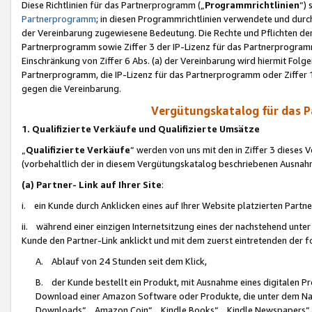
Diese Richtlinien für das Partnerprogramm („
Programmrichtlinien
“)
Partnerprogramm
; in diesen Programmrichtlinien verwendete und durch
der Vereinbarung zugewiesene Bedeutung. Die Rechte und Pflichten de
Partnerprogramm sowie Ziffer 3 der IP-Lizenz für das Partnerprogram
Einschränkung von Ziffer 6 Abs. (a) der Vereinbarung wird hiermit Fol
Partnerprogramm, die IP-Lizenz für das Partnerprogramm oder Ziffer 1
gegen die Vereinbarung.
Vergütungskatalog für das 
1. Qualifizierte Verkäufe und Qualifizierte Umsätze
„
Qualifizierte Verkäufe
“ werden von uns mit den in Ziffer 3 diese
(vorbehaltlich der in diesem Vergütungskatalog beschriebenen Ausnah
(a) Partner- Link auf Ihrer Site
:
i. ein Kunde durch Anklicken eines auf Ihrer Website platzierten Part
ii. während einer einzigen Internetsitzung eines der nachstehend unter (i)
Kunde den Partner-Link anklickt und mit dem zuerst eintretenden der f
A. Ablauf von 24 Stunden seit dem Klick,
B. der Kunde bestellt ein Produkt, mit Ausnahme eines digitalen P
Download einer Amazon Software oder Produkte, die unter dem N
Downloads“, „Amazon Coin“, „Kindle Books“, „Kindle Newspapers“, „