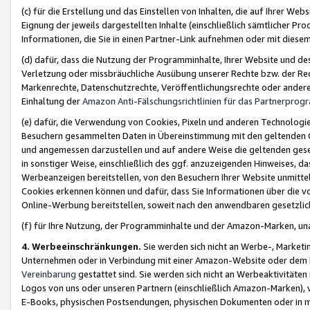
(c) für die Erstellung und das Einstellen von Inhalten, die auf Ihrer We
Eignung der jeweils dargestellten Inhalte (einschließlich sämtlicher 
Informationen, die Sie in einen Partner-Link aufnehmen oder mit diese
(d) dafür, dass die Nutzung der Programminhalte, Ihrer Website und des 
Verletzung oder missbräuchliche Ausübung unserer Rechte bzw. der Recht
Markenrechte, Datenschutzrechte, Veröffentlichungsrechte oder anderer
Einhaltung der
Amazon Anti-Fälschungsrichtlinien für das Partnerpro
(e) dafür, die Verwendung von Cookies, Pixeln und anderen Technologien
Besuchern gesammelten Daten in Übereinstimmung mit den geltenden Ge
und angemessen darzustellen und auf andere Weise die geltenden geset
in sonstiger Weise, einschließlich des ggf. anzuzeigenden Hinweises, d
Werbeanzeigen bereitstellen, von den Besuchern Ihrer Website unmitte
Cookies erkennen können und dafür, dass Sie Informationen über die v
Online-Werbung bereitstellen, soweit nach den anwendbaren gesetzlic
(f) für Ihre Nutzung, der Programminhalte und der Amazon-Marken, u
4. Werbeeinschränkungen.
Sie werden sich nicht an Werbe-, Market
Unternehmen oder in Verbindung mit einer Amazon-Website oder dem Pa
Vereinbarung
gestattet sind. Sie werden sich nicht an Werbeaktivitäten
Logos von uns oder unseren Partnern (einschließlich Amazon-Marken), 
E-Books, physischen Postsendungen, physischen Dokumenten oder in 