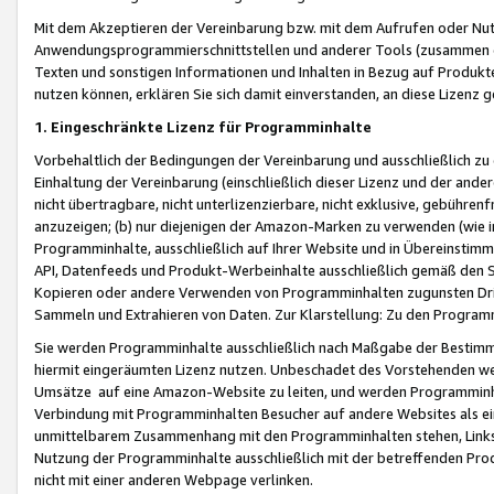
Mit dem Akzeptieren der Vereinbarung bzw. mit dem Aufrufen oder Nutz
Anwendungsprogrammierschnittstellen und anderer Tools (zusammen die
Texten und sonstigen Informationen und Inhalten in Bezug auf Produkte
nutzen können, erklären Sie sich damit einverstanden, an diese Lizenz 
1. Eingeschränkte Lizenz für Programminhalte
Vorbehaltlich der Bedingungen der Vereinbarung und ausschließlich z
Einhaltung der Vereinbarung (einschließlich dieser Lizenz und der ande
nicht übertragbare, nicht unterlizenzierbare, nicht exklusive, gebühren
anzuzeigen; (b) nur diejenigen der Amazon-Marken zu verwenden (wie in 
Programminhalte, ausschließlich auf Ihrer Website und in Übereinstimmu
API, Datenfeeds und Produkt-Werbeinhalte ausschließlich gemäß den Spe
Kopieren oder andere Verwenden von Programminhalten zugunsten Dri
Sammeln und Extrahieren von Daten. Zur Klarstellung: Zu den Program
Sie werden Programminhalte ausschließlich nach Maßgabe der Besti
hiermit eingeräumten Lizenz nutzen. Unbeschadet des Vorstehenden we
Umsätze auf eine Amazon-Website zu leiten, und werden Programminhal
Verbindung mit Programminhalten Besucher auf andere Websites als ein
unmittelbarem Zusammenhang mit den Programminhalten stehen, Links z
Nutzung der Programminhalte ausschließlich mit der betreffenden Pr
nicht mit einer anderen Webpage verlinken.