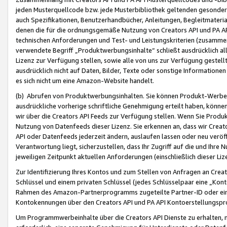
jeden Musterquellcode bzw. jede Musterbibliothek geltenden gesonder
auch Spezifikationen, Benutzerhandbücher, Anleitungen, Begleitmaterial
denen die für die ordnungsgemäße Nutzung von Creators API und PA A
technischen Anforderungen und Test- und Leistungskriterien (zusammen
verwendete Begriff „Produktwerbungsinhalte“ schließt ausdrücklich al
Lizenz zur Verfügung stellen, sowie alle von uns zur Verfügung gestel
ausdrücklich nicht auf Daten, Bilder, Texte oder sonstige Informatione
es sich nicht um eine Amazon-Website handelt.
(b) Abrufen von Produktwerbungsinhalten. Sie können Produkt-Werbein
ausdrückliche vorherige schriftliche Genehmigung erteilt haben, könn
wir über die Creators API Feeds zur Verfügung stellen. Wenn Sie Produk
Nutzung von Datenfeeds dieser Lizenz. Sie erkennen an, dass wir Creat
API oder Datenfeeds jederzeit ändern, auslaufen lassen oder neu veröffe
Verantwortung liegt, sicherzustellen, dass Ihr Zugriff auf die und Ihr
jeweiligen Zeitpunkt aktuellen Anforderungen (einschließlich dieser Liz
Zur Identifizierung Ihres Kontos und zum Stellen von Anfragen an Crea
Schlüssel und einem privaten Schlüssel (jedes Schlüsselpaar eine „Kon
Rahmen des Amazon-Partnerprogramms zugeteilte Partner-ID oder ein
Kontokennungen über den Creators API und PA API Kontoerstellungspro
Um Programmwerbeinhalte über die Creators API Dienste zu erhalten, m