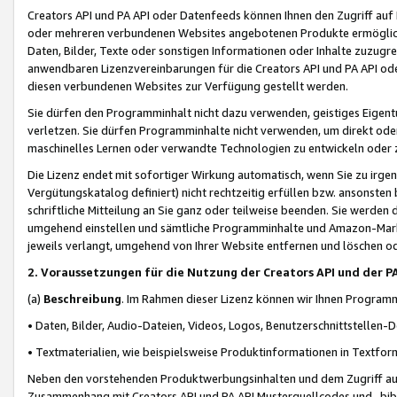
Creators API und PA API oder Datenfeeds können Ihnen den Zugriff auf D
oder mehreren verbundenen Websites angebotenen Produkte ermögliche
Daten, Bilder, Texte oder sonstigen Informationen oder Inhalte zuzugre
anwendbaren Lizenzvereinbarungen für die Creators API und PA API od
diesen verbundenen Websites zur Verfügung gestellt werden.
Sie dürfen den Programminhalt nicht dazu verwenden, geistiges Eigent
verletzen. Sie dürfen Programminhalte nicht verwenden, um direkt ode
maschinelles Lernen oder verwandte Technologien zu entwickeln oder zu
Die Lizenz endet mit sofortiger Wirkung automatisch, wenn Sie zu irg
Vergütungskatalog definiert) nicht rechtzeitig erfüllen bzw. ansonsten
schriftliche Mitteilung an Sie ganz oder teilweise beenden. Sie werden
umgehend einstellen und sämtliche Programminhalte und Amazon-Marke
jeweils verlangt, umgehend von Ihrer Website entfernen und löschen od
2. Voraussetzungen für die Nutzung der Creators API und der P
(a)
Beschreibung
. Im Rahmen dieser Lizenz können wir Ihnen Programmi
• Daten, Bilder, Audio-Dateien, Videos, Logos, Benutzerschnittstellen-
• Textmaterialien, wie beispielsweise Produktinformationen in Textfor
Neben den vorstehenden Produktwerbungsinhalten und dem Zugriff auf 
Zusammenhang mit Creators API und PA API Musterquellcodes und -bibli