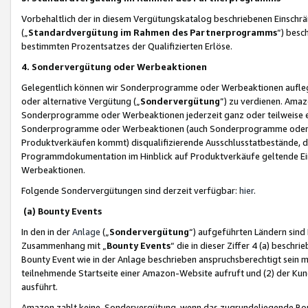
Vorbehaltlich der in diesem Vergütungskatalog beschriebenen Einschr
(„
Standardvergütung im Rahmen des Partnerprogramms
“) besc
bestimmten Prozentsatzes der Qualifizierten Erlöse.
4. Sondervergütung oder Werbeaktionen
Gelegentlich können wir Sonderprogramme oder Werbeaktionen auflegen,
oder alternative Vergütung („
Sondervergütung
”) zu verdienen. Amazo
Sonderprogramme oder Werbeaktionen jederzeit ganz oder teilweise einz
Sonderprogramme oder Werbeaktionen (auch Sonderprogramme oder We
Produktverkäufen kommt) disqualifizierende Ausschlusstatbestände, di
Programmdokumentation im Hinblick auf Produktverkäufe geltende E
Werbeaktionen.
Folgende Sondervergütungen sind derzeit verfügbar:
hier
.
(a) Bounty Events
In den in der
Anlage
(„
Sondervergütung
“) aufgeführten Ländern sind
Zusammenhang mit „
Bounty Events
“ die in dieser Ziffer 4 (a) besch
Bounty Event wie in der Anlage beschrieben anspruchsberechtigt sein mu
teilnehmende Startseite einer Amazon-Website aufruft und (2) der Kun
ausführt.
Amazon zahlt keine Sondervergütung, wenn das zugrundeliegende Boun