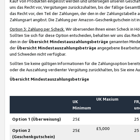
Kauf von Produkten eingelöst werden und unterliegen unseren Geschäf
uns das Recht vor, Vergütungen zurückzuhalten, bis der fällige Gesamt
das Recht vor, den Teil der Zahlungen, der den in der Zahlungstabelle 
Zahlungsart angibst. Die Zahlung per Amazon-Geschenkgutschein ist in
Option 3: Zahlung per Scheck.
Wir übersenden Ihnen einen Scheck in Höh
Sollten Sie sich für diese Option entscheiden, behalten wir uns das Rec
den in der
Übersicht Mindestauszahlungsbeträge
genannten Mindest
der
Übersicht Mindestauszahlungsbeträge
angegebene Bearbeitung
und Schweden nicht verfügbar.
Sollten Sie keine gültigen Informationen für die Zahlungsoption bereit
oder die Auszahlung verdienter Vergütung zurückhalten, bis Sie eine A
Übersicht Mindestauszahlungsbeträge
UK Maxium
UK
FR,
Minimum
un
Option 1 (Überweisung)
25£
25
£5,000
Option 2
25£
25
(Geschenkgutschein)