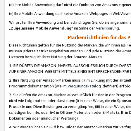
(d) Ihre Mobile Anwendung darf nicht die Funktion von Amazons eige
(e) Ihre Mobile Anwendung darf keine Amazon-Webpages in WebView 
Wir prüfen Ihre Anwendung und benachrichtigen Sie, ob sie angenomm
„
Zugelassene Mobile Anwendung
“ im Sinne der
Vereinbarung
.
Markenrichtlinien für das 
Diese Richtlinien gelten für die Nutzung der Marken, die wir Ihnen als 
müssen jederzeit strikt eingehalten werden, und jede Nutzung der Ama
Lizenzen bezüglich Ihrer Nutzung der Amazon-Marken.
1. SIE DÜRFEN DIE AMAZON-MARKEN AUSSCHLIESSLICH DURCH DARS
AUF EINER AMAZON-WEBSITE MITTELS EINES ENTSPRECHENDEN PART
2. Ihre Nutzung der Amazon-Marken muss (i) im Einklang mit der aktuells
Programmdokumentation (wie im
Vergütungskatalog
definiert) erfolg
3. Sie dürfen die Amazon-Marken ausschließlich für den in der Progr
nicht wie folgt nutzen oder darstellen: (i) in einer Weise, die ein Spo
Produkte und Dienstleistungen zu verunglimpfen, (iii) in einer Weise
schädigen könnte, oder (iv) in Offline-Materialien oder E-Mails (z. B.
Dokumenten oder mündlicher Werbung).
4. Wir werden Ihnen ein Bild bzw. Bilder der Amazon-Marken zur Verfüg