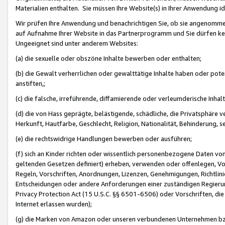
Materialien enthalten. Sie müssen Ihre Website(s) in Ihrer Anwendung ide
Wir prüfen Ihre Anwendung und benachrichtigen Sie, ob sie angenommen
auf Aufnahme Ihrer Website in das Partnerprogramm und Sie dürfen kei
Ungeeignet sind unter anderem Websites:
(a) die sexuelle oder obszöne Inhalte bewerben oder enthalten;
(b) die Gewalt verherrlichen oder gewalttätige Inhalte haben oder pot
anstiften,;
(c) die falsche, irreführende, diffamierende oder verleumderische Inha
(d) die von Hass geprägte, belästigende, schädliche, die Privatsphäre v
Herkunft, Hautfarbe, Geschlecht, Religion, Nationalität, Behinderung, 
(e) die rechtswidrige Handlungen bewerben oder ausführen;
(f) sich an Kinder richten oder wissentlich personenbezogene Daten vo
geltenden Gesetzen definiert) erheben, verwenden oder offenlegen, Vo
Regeln, Vorschriften, Anordnungen, Lizenzen, Genehmigungen, Richtlini
Entscheidungen oder andere Anforderungen einer zuständigen Regierung
Privacy Protection Act (15 U.S.C. §§ 6501-6506) oder Vorschriften, di
Internet erlassen wurden);
(g) die Marken von Amazon oder unseren verbundenen Unternehmen b