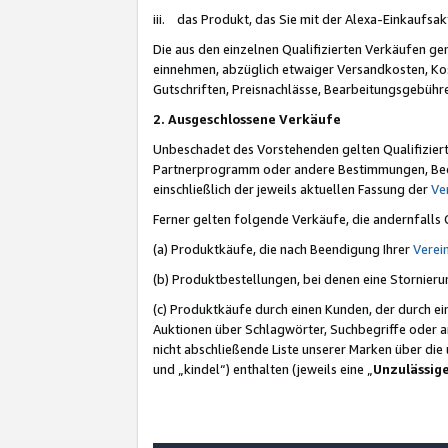
iii. das Produkt, das Sie mit der Alexa-Einkaufsa
Die aus den einzelnen Qualifizierten Verkäufen gen
einnehmen, abzüglich etwaiger Versandkosten, Ko
Gutschriften, Preisnachlässe, Bearbeitungsgebühr
2. Ausgeschlossene Verkäufe
Unbeschadet des Vorstehenden gelten Qualifiziert
Partnerprogramm oder andere Bestimmungen, Beding
einschließlich der jeweils aktuellen Fassung der
Ve
Ferner gelten folgende Verkäufe, die andernfalls
(a) Produktkäufe, die nach Beendigung Ihrer
Verei
(b) Produktbestellungen, bei denen eine Stornier
(c) Produktkäufe durch einen Kunden, der durch e
Auktionen über Schlagwörter, Suchbegriffe oder a
nicht abschließende Liste unserer Marken über di
und „kindel“) enthalten (jeweils eine „
Unzulässig