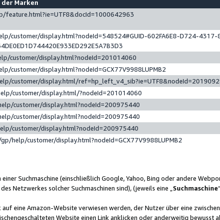
e der Marken
gp/feature.html?ie=UTF8&docId=1000642963
help/customer/display.html?nodeId=548524#GUID-602FA6E8-D724-4317-
64DE0ED1D744420E933ED292E5A7B3D3
elp/customer/display.html?nodeId=201014060
help/customer/display.html?nodeId=GCX77V9988LUPMB2
help/customer/display.html/ref=hp_left_v4_sib?ie=UTF8&nodeId=201909
help/customer/display.html/?nodeId=201014060
help/customer/display.html?nodeId=200975440
help/customer/display.html?nodeId=200975440
help/customer/display.html?nodeId=200975440
/gp/help/customer/display.html?nodeId=GCX77V9988LUPMB2
n einer Suchmaschine (einschließlich Google, Yahoo, Bing oder andere Webp
 des Netzwerkes solcher Suchmaschinen sind), (jeweils eine „
Suchmaschine
nk auf eine Amazon-Website verwiesen werden, der Nutzer über eine zwische
ischengeschalteten Website einen Link anklicken oder anderweitig bewusst a