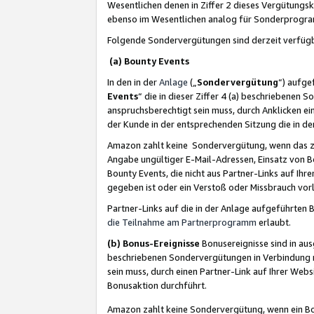
Wesentlichen denen in Ziffer 2 dieses Vergütung
ebenso im Wesentlichen analog für Sonderprogr
Folgende Sondervergütungen sind derzeit verfüg
(a) Bounty Events
In den in der
Anlage
(„
Sondervergütung
“) aufge
Events
“ die in dieser Ziffer 4 (a) beschriebenen 
anspruchsberechtigt sein muss, durch Anklicken ei
der Kunde in der entsprechenden Sitzung die in d
Amazon zahlt keine Sondervergütung, wenn das z
Angabe ungültiger E-Mail-Adressen, Einsatz von B
Bounty Events, die nicht aus Partner-Links auf Ihre
gegeben ist oder ein Verstoß oder Missbrauch vorl
Partner-Links auf die in der Anlage aufgeführte
die Teilnahme am Partnerprogramm
erlaubt.
(b) Bonus-Ereignisse
Bonusereignisse sind in au
beschriebenen Sondervergütungen in Verbindung m
sein muss, durch einen Partner-Link auf Ihrer We
Bonusaktion durchführt.
Amazon zahlt keine Sondervergütung, wenn ein Bon