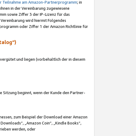
ur Teilnahme am Amazon-Partnerprogramm
; in
 ihnen in der Vereinbarung zugewiesene
m sowie Ziffer 3 der IP-Lizenz für das
 Vereinbarung wird hiermit Folgendes
programm oder Ziffer 1 der Amazon Richtlinie für
talog“)
ergütet und liegen (vorbehaltlich der in diesem
i die Sitzung beginnt, wenn der Kunde den Partner-
Ermessen, zum Beispiel der Download einer Amazon
 Downloads“, „Amazon Coin“, „Kindle Books“,
trieben werden, oder