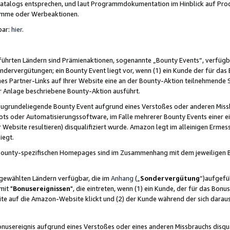
skatalogs entsprechen, und laut Programmdokumentation im Hinblick auf Pr
amme oder Werbeaktionen.
bar:
hier
.
führten Ländern sind Prämienaktionen, sogenannte „Bounty Events“, verfügb
Sondervergütungen; ein Bounty Event liegt vor, wenn (1) ein Kunde der für da
nes Partner-Links auf Ihrer Website eine an der Bounty-Aktion teilnehmende 
er Anlage beschriebene Bounty-Aktion ausführt.
ugrundeliegende Bounty Event aufgrund eines Verstoßes oder anderen Miss
ots oder Automatisierungssoftware, im Falle mehrerer Bounty Events einer e
r Website resultieren) disqualifiziert wurde. Amazon legt im alleinigen Ermess
iegt.
n Bounty-spezifischen Homepages sind im Zusammenhang mit dem jeweiligen
sgewählten Ländern verfügbar, die im
Anhang
(„
Sondervergütung
“)aufgefüh
it "
Bonusereignissen
", die eintreten, wenn (1) ein Kunde, der für das Bon
bsite auf die Amazon-Website klickt und (2) der Kunde während der sich dar
usereignis aufgrund eines Verstoßes oder eines anderen Missbrauchs disqua