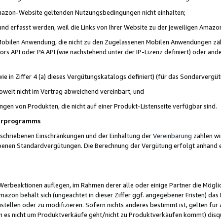
 Amazon-Website geltenden Nutzungsbedingungen nicht einhalten;
t und erfasst werden, weil die Links von Ihrer Website zu der jeweiligen Am
 Mobilen Anwendung, die nicht zu den Zugelassenen Mobilen Anwendungen zählt
s API oder PA API (wie nachstehend unter der IP-Lizenz definiert) oder ander
ie in Ziffer 4 (a) dieses Vergütungskatalogs definiert) (für das Sonderverg
weit nicht im Vertrag abweichend vereinbart, und
ngen von Produkten, die nicht auf einer Produkt-Listenseite verfügbar sind.
nerprogramms
eschriebenen Einschränkungen und der Einhaltung der
Vereinbarung
zahlen wir
ebenen Standardvergütungen. Die Berechnung der Vergütung erfolgt anhand e
beaktionen auflegen, im Rahmen derer alle oder einige Partner die Möglichk
Amazon behält sich (ungeachtet in dieser Ziffer ggf. angegebener Fristen) d
ustellen oder zu modifizieren. Sofern nichts anderes bestimmt ist, gelten 
s nicht um Produktverkäufe geht/nicht zu Produktverkäufen kommt) disqua