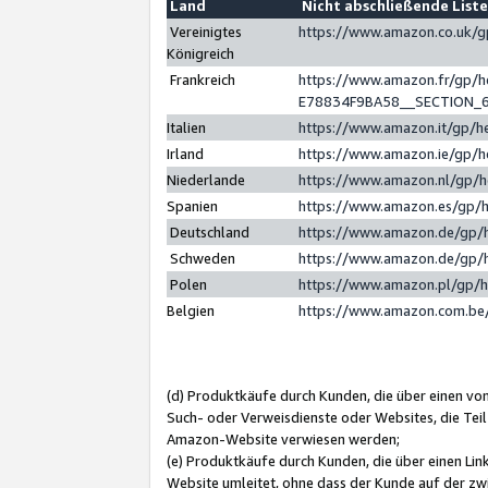
Land
Nicht abschließende List
Vereinigtes
https://www.amazon.co.uk/
Königreich
Frankreich
https://www.amazon.fr/gp/
E78834F9BA58__SECTION_
Italien
https://www.amazon.it/gp/h
Irland
https://www.amazon.ie/gp/
Niederlande
https://www.amazon.nl/gp/
Spanien
https://www.amazon.es/gp/
Deutschland
https://www.amazon.de/gp/
Schweden
https://www.amazon.de/gp/
Polen
https://www.amazon.pl/gp/
Belgien
https://www.amazon.com.be
(d) Produktkäufe durch Kunden, die über einen vo
Such- oder Verweisdienste oder Websites, die Teil
Amazon-Website verwiesen werden;
(e) Produktkäufe durch Kunden, die über einen Li
Website umleitet, ohne dass der Kunde auf der zw