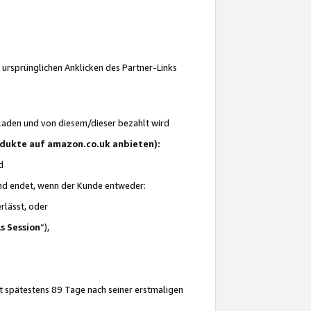
 ursprünglichen Anklicken des Partner-Links
laden und von diesem/dieser bezahlt wird
rodukte auf amazon.co.uk anbieten):
d
 und endet, wenn der Kunde entweder:
erlässt, oder
ls Session
“),
t spätestens 89 Tage nach seiner erstmaligen