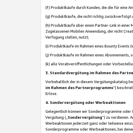
(f) Produktkäufe durch Kunden, die die für eine
(g) Produktkäufe, die nicht richtig zurückverfolg
(h) Produktkäufe über einen Partner-Link in einer
Zugelassenen Mobilen Anwendung, der nicht Creator
Verfügung stellen, nutzt;
(i) Produktkäufe im Rahmen eines Bounty Events (w
(j) Produktkäufe im Rahmen eines Abonnements, so
(k) alle Vorabveröffentlichungen oder Vorbestellu
3. Standardvergütung im Rahmen des Part
Vorbehaltlich der in diesem Vergütungskatalog b
im Rahmen des Partnerprogramms
“) beschri
Erlöse.
4. Sondervergütung oder Werbeaktionen
Gelegentlich können wir Sonderprogramme oder Wer
Vergütung („
Sondervergütung
”) zu verdienen. 
Werbeaktionen jederzeit ganz oder teilweise einz
Sonderprogramme oder Werbeaktionen, bei denen e