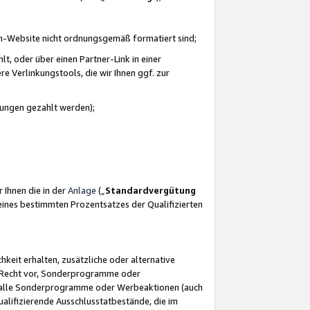
azon-Website nicht ordnungsgemäß formatiert sind;
, oder über einen Partner-Link in einer
e Verlinkungstools, die wir Ihnen ggf. zur
ütungen gezahlt werden);
 Ihnen die in der
Anlage
(„
Standardvergütung
ines bestimmten Prozentsatzes der Qualifizierten
eit erhalten, zusätzliche oder alternative
as Recht vor, Sonderprogramme oder
für alle Sonderprogramme oder Werbeaktionen (auch
lifizierende Ausschlusstatbestände, die im