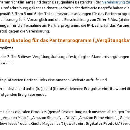
rammrichtlinien
“) sind durch Bezugnahme Bestandteil der
Vereinbarung z
Großschreibung gekennzeichnete, jedoch nicht definierte Begriffe haben die
 gemäß Ziffern 3 und 6 der Teilnahmevoraussetzungen für das Partnerprogram
nbarung fort. Vorsorglich und ohne Einschränkung von Ziffer 6 Abs. (a) der
ungen für die Teilnahme am Partnerprogramm, die IP-Lizenz für das Partner
rstoß gegen die Vereinbarung.
ungskatalog für das Partnerprogramm („Vergütungska
 Umsätze
n in Ziffer 3 dieses Vergütungskatalogs festgelegten Standardvergütungen v
r, wenn:
ite platzierten Partner-Links eine Amazon-Website aufruft; und
r nachstehend unter (i), (ii) und (iii) beschriebenen Ereignisse eintritt, wobe
 folgenden Ereignisse endet:
hme eines digitalen Produkts (gemäß Feststellung nach unserem alleinigen 
 „Amazon Music“, „Amazon Shorts“, „eDocs“, „Amazon Prime Video“, „Game
Newsfeeds“ oder „Kindle Magazines“) (jeweils ein „
Digitales Produkt
“) ver