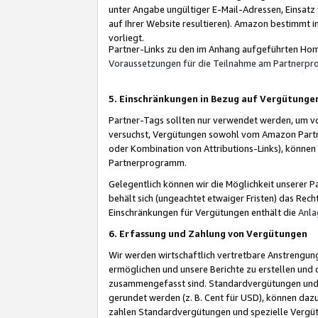
unter Angabe ungültiger E-Mail-Adressen, Einsatz
auf Ihrer Website resultieren). Amazon bestimmt i
vorliegt.
Partner-Links zu den im Anhang aufgeführten Hom
Voraussetzungen für die Teilnahme am Partnerp
5. Einschränkungen in Bezug auf Vergütunge
Partner-Tags sollten nur verwendet werden, um von 
versuchst, Vergütungen sowohl vom Amazon Partn
oder Kombination von Attributions-Links), könne
Partnerprogramm.
Gelegentlich können wir die Möglichkeit unsere
behält sich (ungeachtet etwaiger Fristen) das Rec
Einschränkungen für Vergütungen enthält die
Anla
6. Erfassung und Zahlung von Vergütungen
Wir werden wirtschaftlich vertretbare Anstrengu
ermöglichen und unsere Berichte zu erstellen und 
zusammengefasst sind. Standardvergütungen und s
gerundet werden (z. B. Cent für USD), können dazu
zahlen Standardvergütungen und spezielle Vergüt