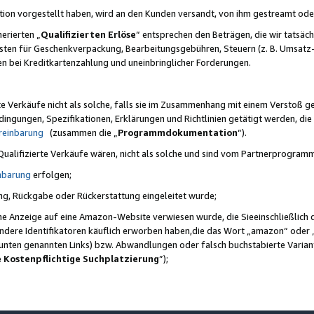
ktion vorgestellt haben, wird an den Kunden versandt, von ihm gestreamt od
erierten „
Qualifizierten Erlöse
“ entsprechen den Beträgen, die wir tatsäch
sten für Geschenkverpackung, Bearbeitungsgebühren, Steuern (z. B. Umsatz-
en bei Kreditkartenzahlung und uneinbringlicher Forderungen.
e Verkäufe nicht als solche, falls sie im Zusammenhang mit einem Verstoß 
ungen, Spezifikationen, Erklärungen und Richtlinien getätigt werden, die 
reinbarung
(zusammen die „
Programmdokumentation
“).
 Qualifizierte Verkäufe wären, nicht als solche und sind vom Partnerprogra
nbarung
erfolgen;
ung, Rückgabe oder Rückerstattung eingeleitet wurde;
ine Anzeige auf eine Amazon-Website verwiesen wurde, die Sieeinschließlich
ndere Identifikatoren käuflich erworben haben,die das Wort „amazon“ oder 
e unten genannten Links) bzw. Abwandlungen oder falsch buchstabierte Varia
e Kostenpflichtige Suchplatzierung
”);