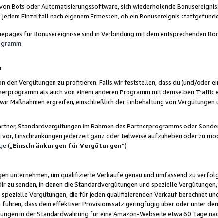
 von Bots oder Automatisierungssoftware, sich wiederholende Bonusereignisse
n jedem Einzelfall nach eigenem Ermessen, ob ein Bonusereignis stattgefund
epages für Bonusereignisse sind in Verbindung mit dem entsprechenden Bonu
rogramm
.
n
den Vergütungen zu profitieren. Falls wir feststellen, dass du (und/oder ein
erprogramm als auch von einem anderen Programm mit demselben Traffic ei
n wir Maßnahmen ergreifen, einschließlich der Einbehaltung von Vergütunge
r Partner, Standardvergütungen im Rahmen des Partnerprogramms oder Sonde
ht vor, Einschränkungen jederzeit ganz oder teilweise aufzuheben oder zu mod
ge
(„
Einschränkungen für Vergütungen
“).
ngen unternehmen, um qualifizierte Verkäufe genau und umfassend zu verfol
dir zu senden, in denen die Standardvergütungen und spezielle Vergütungen, 
pezielle Vergütungen, die für jeden qualifizierenden Verkauf berechnet un
 führen, dass dein effektiver Provisionssatz geringfügig über oder unter dem
ungen in der Standardwährung für eine Amazon-Webseite etwa 60 Tage nach