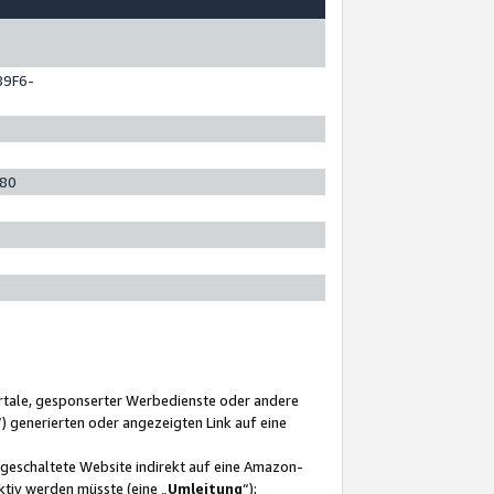
89F6-
280
ortale, gesponserter Werbedienste oder andere
“) generierten oder angezeigten Link auf eine
ngeschaltete Website indirekt auf eine Amazon-
ktiv werden müsste (eine „
Umleitung
“);