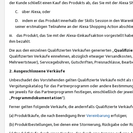
der Kunde schließt einen Kauf des Produkts ab, das Sie mit der Alexa 
C. über Alexa, oder
D. indem er das Produkt innerhalb der Skills Session in den Waren
seiner erstmaligen Teilnahme an der Alexa Shopping Action abschlie
iii. das Produkt, das Sie mit der Alexa-Einkaufsaktion vorgestellt ha
ihm bezahlt.
Die aus den einzelnen Qualifizierten Verkäufen generierten „
Qualifizi
Qualifizierten Verkäufe einnehmen, abzüglich etwaiger Versandkosten
Mehrwertsteuer), Servicegebühren, Gutschriften, Preisnachlässe, Bear
2. Ausgeschlossene Verkäufe
Unbeschadet des Vorstehenden gelten Qualifizierte Verkäufe nicht als
Vergütungskatalog für das Partnerprogramm oder andere Bestimmungen,
wir jeweils für das Partnerprogramm festlegen, einschließlich der jewe
„
Programmdokumentation
“).
Ferner gelten folgende Verkäufe, die andernfalls Qualifizierte Verkä
(a) Produktkäufe, die nach Beendigung Ihrer
Vereinbarung
erfolgen;
(b) Produktbestellungen, bei denen eine Stornierung, Rückgabe oder R