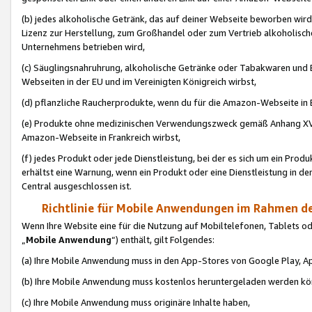
(b) jedes alkoholische Getränk, das auf deiner Webseite beworben wird
Lizenz zur Herstellung, zum Großhandel oder zum Vertrieb alkoholisch
Unternehmens betrieben wird,
(c) Säuglingsnahruhrung, alkoholische Getränke oder Tabakwaren und E
Webseiten in der EU und im Vereinigten Königreich wirbst,
(d) pflanzliche Raucherprodukte, wenn du für die Amazon-Webseite in B
(e) Produkte ohne medizinischen Verwendungszweck gemäß Anhang XVI 
Amazon-Webseite in Frankreich wirbst,
(f) jedes Produkt oder jede Dienstleistung, bei der es sich um ein Prod
erhältst eine Warnung, wenn ein Produkt oder eine Dienstleistung in de
Central ausgeschlossen ist.
Richtlinie für Mobile Anwendungen im Rahmen de
Wenn Ihre Website eine für die Nutzung auf Mobiltelefonen, Tablets 
„
Mobile Anwendung
“) enthält, gilt Folgendes:
(a) Ihre Mobile Anwendung muss in den App-Stores von Google Play, A
(b) Ihre Mobile Anwendung muss kostenlos heruntergeladen werden könn
(c) Ihre Mobile Anwendung muss originäre Inhalte haben,