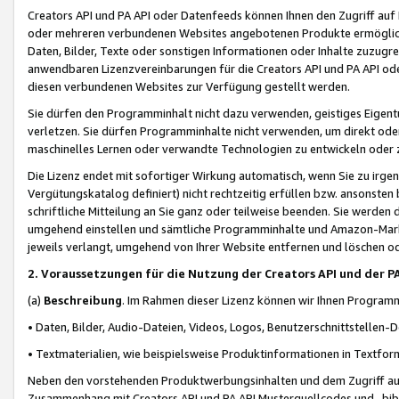
Creators API und PA API oder Datenfeeds können Ihnen den Zugriff auf D
oder mehreren verbundenen Websites angebotenen Produkte ermögliche
Daten, Bilder, Texte oder sonstigen Informationen oder Inhalte zuzugre
anwendbaren Lizenzvereinbarungen für die Creators API und PA API od
diesen verbundenen Websites zur Verfügung gestellt werden.
Sie dürfen den Programminhalt nicht dazu verwenden, geistiges Eigent
verletzen. Sie dürfen Programminhalte nicht verwenden, um direkt ode
maschinelles Lernen oder verwandte Technologien zu entwickeln oder zu
Die Lizenz endet mit sofortiger Wirkung automatisch, wenn Sie zu irg
Vergütungskatalog definiert) nicht rechtzeitig erfüllen bzw. ansonsten
schriftliche Mitteilung an Sie ganz oder teilweise beenden. Sie werden
umgehend einstellen und sämtliche Programminhalte und Amazon-Marke
jeweils verlangt, umgehend von Ihrer Website entfernen und löschen od
2. Voraussetzungen für die Nutzung der Creators API und der P
(a)
Beschreibung
. Im Rahmen dieser Lizenz können wir Ihnen Programmi
• Daten, Bilder, Audio-Dateien, Videos, Logos, Benutzerschnittstellen-
• Textmaterialien, wie beispielsweise Produktinformationen in Textfor
Neben den vorstehenden Produktwerbungsinhalten und dem Zugriff auf 
Zusammenhang mit Creators API und PA API Musterquellcodes und -bibli