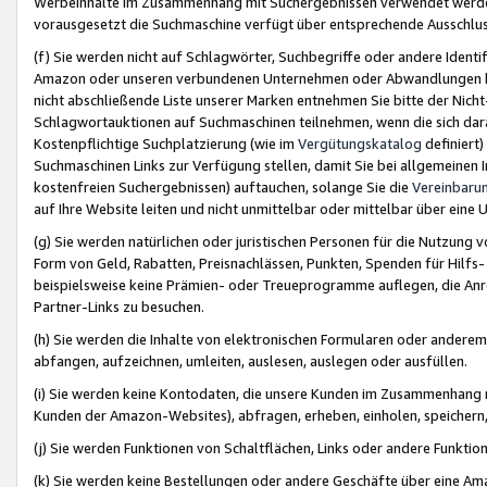
Werbeinhalte im Zusammenhang mit Suchergebnissen verwendet werden,
vorausgesetzt die Suchmaschine verfügt über entsprechende Ausschlu
(f) Sie werden nicht auf Schlagwörter, Suchbegriffe oder andere Ident
Amazon oder unseren verbundenen Unternehmen oder Abwandlungen bzw
nicht abschließende Liste unserer Marken entnehmen Sie bitte der Nich
Schlagwortauktionen auf Suchmaschinen teilnehmen, wenn die sich da
Kostenpflichtige Suchplatzierung (wie im
Vergütungskatalog
definiert
Suchmaschinen Links zur Verfügung stellen, damit Sie bei allgemeinen I
kostenfreien Suchergebnissen) auftauchen, solange Sie die
Vereinbaru
auf Ihre Website leiten und nicht unmittelbar oder mittelbar über eine
(g) Sie werden natürlichen oder juristischen Personen für die Nutzung 
Form von Geld, Rabatten, Preisnachlässen, Punkten, Spenden für Hilfs
beispielsweise keine Prämien- oder Treueprogramme auflegen, die Anrei
Partner-Links zu besuchen.
(h) Sie werden die Inhalte von elektronischen Formularen oder anderem M
abfangen, aufzeichnen, umleiten, auslesen, auslegen oder ausfüllen.
(i) Sie werden keine Kontodaten, die unsere Kunden im Zusammenhang 
Kunden der Amazon-Websites), abfragen, erheben, einholen, speichern,
(j) Sie werden Funktionen von Schaltflächen, Links oder andere Funkti
(k) Sie werden keine Bestellungen oder andere Geschäfte über eine Ama