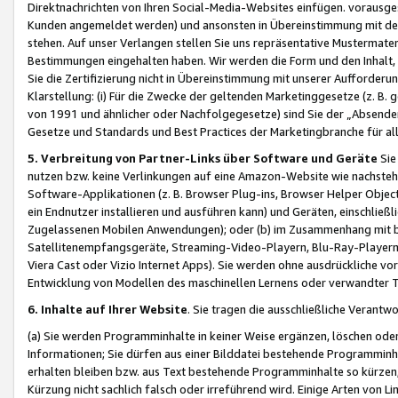
Direktnachrichten von Ihren Social-Media-Websites einfügen. vorausg
Kunden angemeldet werden) und ansonsten in Übereinstimmung mit der
stehen. Auf unser Verlangen stellen Sie uns repräsentative Mustermater
Bestimmungen eingehalten haben. Wir werden die Form und den Inhalt, di
Sie die Zertifizierung nicht in Übereinstimmung mit unserer Aufforderu
Klarstellung: (i) Für die Zwecke der geltenden Marketinggesetze (z. 
von 1991 und ähnlicher oder Nachfolgegesetze) sind Sie der „Absender“ j
Gesetze und Standards und Best Practices der Marketingbranche für 
5. Verbreitung von Partner-Links über Software und Geräte
Sie
nutzen bzw. keine Verlinkungen auf eine Amazon-Website wie nachsteh
Software-Applikationen (z. B. Browser Plug-ins, Browser Helper Objec
ein Endnutzer installieren und ausführen kann) und Geräten, einschlie
Zugelassenen Mobilen Anwendungen); oder (b) im Zusammenhang mit bzw.
Satellitenempfangsgeräte, Streaming-Video-Playern, Blu-Ray-Playern 
Viera Cast oder Vizio Internet Apps). Sie werden ohne ausdrückliche v
Entwicklung von Modellen des maschinellen Lernens oder verwandter 
6. Inhalte auf Ihrer Website
. Sie tragen die ausschließliche Verantwo
(a) Sie werden Programminhalte in keiner Weise ergänzen, löschen oder
Informationen; Sie dürfen aus einer Bilddatei bestehende Programminhal
erhalten bleiben bzw. aus Text bestehende Programminhalte so kürzen, 
Kürzung nicht sachlich falsch oder irreführend wird. Einige Arten von L