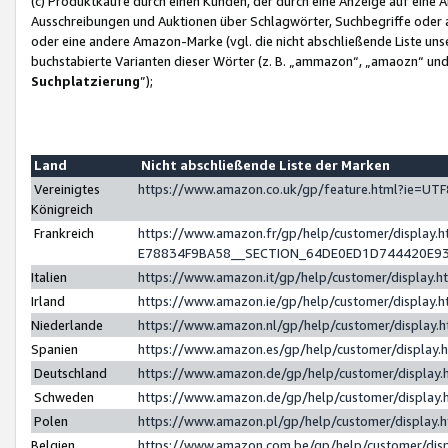
(c) Produktkäufe durch einen Kunden, der durch eine Anzeige auf eine 
Ausschreibungen und Auktionen über Schlagwörter, Suchbegriffe oder 
oder eine andere Amazon-Marke (vgl. die nicht abschließende Liste un
buchstabierte Varianten dieser Wörter (z. B. „ammazon“, „amaozn“ und „
Suchplatzierung
”);
Land
Nicht abschließende Liste der Marken
Vereinigtes
https://www.amazon.co.uk/gp/feature.html?ie=U
Königreich
Frankreich
https://www.amazon.fr/gp/help/customer/displa
E78834F9BA58__SECTION_64DE0ED1D744420E9
Italien
https://www.amazon.it/gp/help/customer/display
Irland
https://www.amazon.ie/gp/help/customer/displa
Niederlande
https://www.amazon.nl/gp/help/customer/display
Spanien
https://www.amazon.es/gp/help/customer/display
Deutschland
https://www.amazon.de/gp/help/customer/displa
Schweden
https://www.amazon.de/gp/help/customer/displa
Polen
https://www.amazon.pl/gp/help/customer/display
Belgien
https://www.amazon.com.be/gp/help/customer/d