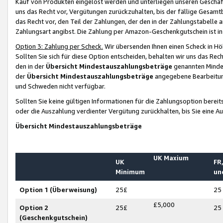
Kauf von Produkten eingelöst werden und unterliegen unseren Geschäf
uns das Recht vor, Vergütungen zurückzuhalten, bis der fällige Gesamt
das Recht vor, den Teil der Zahlungen, der den in der Zahlungstabelle 
Zahlungsart angibst. Die Zahlung per Amazon-Geschenkgutschein ist in
Option 3: Zahlung per Scheck.
Wir übersenden Ihnen einen Scheck in Höh
Sollten Sie sich für diese Option entscheiden, behalten wir uns das Rec
den in der
Übersicht Mindestauszahlungsbeträge
genannten Mindest
der
Übersicht Mindestauszahlungsbeträge
angegebene Bearbeitung
und Schweden nicht verfügbar.
Sollten Sie keine gültigen Informationen für die Zahlungsoption bereit
oder die Auszahlung verdienter Vergütung zurückhalten, bis Sie eine A
Übersicht Mindestauszahlungsbeträge
UK Maxium
UK
FR,
Minimum
un
Option 1 (Überweisung)
25£
25
£5,000
Option 2
25£
25
(Geschenkgutschein)