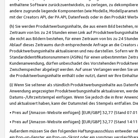
enthaltene Software zurückzuentwickeln, zu zerlegen, zu dekompilier
andere zugrunde liegende Komponenten (wie Modelle, Modellparameter
mit der Creators API, der PA API, Datenfeeds oder in den Produkt Werb
(h) Sie werden Produktwerbungsinhalte, die aus einem Bild bestehen, ni
Zeitraum von bis zu 24 Stunden einen Link auf Produktwerbungsinhalte
die nicht aus Bildern bestehen, für einen Zeitraum von bis zu 24 Stund
Ablauf dieses Zeitraums durch entsprechende Anfrage an die Creators 
Produktwerbungsinhalte aktualisieren und neu darstellen. Sofern wir Ih
Standardidentifikationsnummern (ASINs) für einen unbestimmten Zeitra
Kundenanwendung, dürfen unbeschadet des Vorstehenden Produktwerbu
Zwischenspeicher abgelegt werden. Auf unser Verlangen werden Sie un
die Produktwerbungsinhalte enthält oder nutzt, damit wir Ihre Einhalt
(i) Wenn Sie seltener als stündlich Produktwerbungsinhalte aus Datenfe
Anwendung angezeigten Produktwerbungsinhalte aktualisieren, werden 
Datums-/Uhrzeitstempel einfügen. Wenn Sie jedoch die in Ihrer Anwe
und aktualisiert haben, kann der Datumsteil des Stempels entfallen. Dies
• Preis auf [Amazon-Website einfügen]: [EUR/GBP] 32,77 (Stand 07.01.
• Preis auf [Amazon-Website einfügen]: [EUR/GBP] 32,77 (Stand 14:11 
Außerdem müssen Sie den folgenden Haftungsausschluss entweder neb
ein Pop-up-Fenster, ein Pop-up-Skript oder ein sonstiges vergleichba