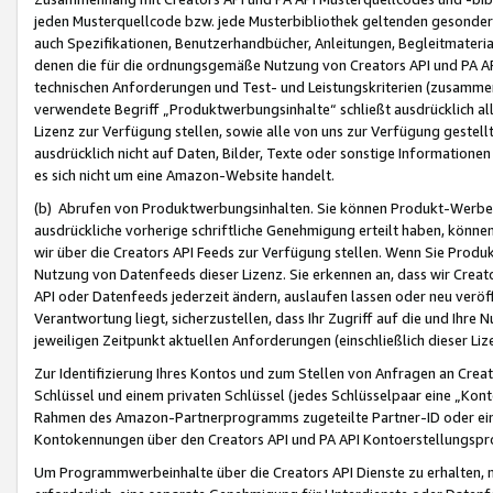
jeden Musterquellcode bzw. jede Musterbibliothek geltenden gesonder
auch Spezifikationen, Benutzerhandbücher, Anleitungen, Begleitmaterial
denen die für die ordnungsgemäße Nutzung von Creators API und PA A
technischen Anforderungen und Test- und Leistungskriterien (zusammen
verwendete Begriff „Produktwerbungsinhalte“ schließt ausdrücklich al
Lizenz zur Verfügung stellen, sowie alle von uns zur Verfügung gestel
ausdrücklich nicht auf Daten, Bilder, Texte oder sonstige Informatione
es sich nicht um eine Amazon-Website handelt.
(b) Abrufen von Produktwerbungsinhalten. Sie können Produkt-Werbein
ausdrückliche vorherige schriftliche Genehmigung erteilt haben, könn
wir über die Creators API Feeds zur Verfügung stellen. Wenn Sie Produk
Nutzung von Datenfeeds dieser Lizenz. Sie erkennen an, dass wir Creat
API oder Datenfeeds jederzeit ändern, auslaufen lassen oder neu veröffe
Verantwortung liegt, sicherzustellen, dass Ihr Zugriff auf die und Ihr
jeweiligen Zeitpunkt aktuellen Anforderungen (einschließlich dieser Liz
Zur Identifizierung Ihres Kontos und zum Stellen von Anfragen an Crea
Schlüssel und einem privaten Schlüssel (jedes Schlüsselpaar eine „Kon
Rahmen des Amazon-Partnerprogramms zugeteilte Partner-ID oder ein
Kontokennungen über den Creators API und PA API Kontoerstellungspro
Um Programmwerbeinhalte über die Creators API Dienste zu erhalten, m