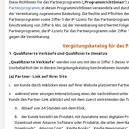
Diese Richtlinien für das Partnerprogramm („
Programmrichtlinien
“)
Partnerprogramm
; in diesen Programmrichtlinien verwendete und durch
der Vereinbarung zugewiesene Bedeutung. Die Rechte und Pflichten de
Partnerprogramm sowie Ziffer 3 der IP-Lizenz für das Partnerprogram
Einschränkung von Ziffer 6 Abs. (a) der Vereinbarung wird hiermit Fol
Partnerprogramm, die IP-Lizenz für das Partnerprogramm oder Ziffer 1
gegen die Vereinbarung.
Vergütungskatalog für das 
1. Qualifizierte Verkäufe und Qualifizierte Umsätze
„
Qualifizierte Verkäufe
“ werden von uns mit den in Ziffer 3 diese
(vorbehaltlich der in diesem Vergütungskatalog beschriebenen Ausnah
(a) Partner- Link auf Ihrer Site
:
i. ein Kunde durch Anklicken eines auf Ihrer Website platzierten Part
ii. während einer einzigen Internetsitzung eines der nachstehend unter (i)
Kunde den Partner-Link anklickt und mit dem zuerst eintretenden der f
A. Ablauf von 24 Stunden seit dem Klick,
B. der Kunde bestellt ein Produkt, mit Ausnahme eines digitalen P
Download einer Amazon Software oder Produkte, die unter dem N
Downloads“, „Amazon Coin“, „Kindle Books“, „Kindle Newspapers“, „