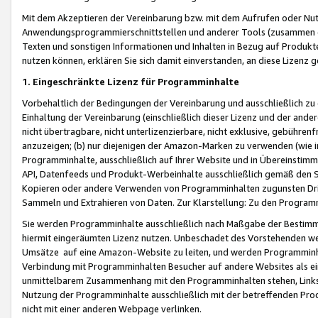
Mit dem Akzeptieren der Vereinbarung bzw. mit dem Aufrufen oder Nutz
Anwendungsprogrammierschnittstellen und anderer Tools (zusammen die
Texten und sonstigen Informationen und Inhalten in Bezug auf Produkte
nutzen können, erklären Sie sich damit einverstanden, an diese Lizenz 
1. Eingeschränkte Lizenz für Programminhalte
Vorbehaltlich der Bedingungen der Vereinbarung und ausschließlich z
Einhaltung der Vereinbarung (einschließlich dieser Lizenz und der ande
nicht übertragbare, nicht unterlizenzierbare, nicht exklusive, gebühren
anzuzeigen; (b) nur diejenigen der Amazon-Marken zu verwenden (wie in 
Programminhalte, ausschließlich auf Ihrer Website und in Übereinstimmu
API, Datenfeeds und Produkt-Werbeinhalte ausschließlich gemäß den Spe
Kopieren oder andere Verwenden von Programminhalten zugunsten Dri
Sammeln und Extrahieren von Daten. Zur Klarstellung: Zu den Program
Sie werden Programminhalte ausschließlich nach Maßgabe der Besti
hiermit eingeräumten Lizenz nutzen. Unbeschadet des Vorstehenden we
Umsätze auf eine Amazon-Website zu leiten, und werden Programminhal
Verbindung mit Programminhalten Besucher auf andere Websites als ein
unmittelbarem Zusammenhang mit den Programminhalten stehen, Links z
Nutzung der Programminhalte ausschließlich mit der betreffenden Pr
nicht mit einer anderen Webpage verlinken.