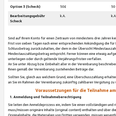
Option 3 (Scheck)
50£
50
Bearbeitungsgebühr
k.A.
k.A
Scheck
Sind auf Ihrem Konto für einen Zeitraum von mindestens drei Jahren kein
Frist von sieben Tagen nach einer entsprechenden Ankündigung die für
Schlussbetrag zurückzuhalten, der dem in der Übersicht Mindestausz
Mindestauszahlungsbetrag entspricht. Ferner können eine etwaig aufg
unterliegen oder durch geltende Verjährungsfristen verfallen.
An Sie unter Abzug bzw. Einbehalt aller in der Vereinbarung beschrieb
Ihnen gemäß der Vereinbarung zustehenden Beträge dar.
Sollten Sie, gleich aus welchem Grund, eine Überschusszahlung erhalte
an Sie im Rahmen der Vereinbarung zukünftig zahlbaren Vergütung zu 
Voraussetzungen für die Teilnahme a
1. Anmeldung und Teilnahmeberechtigung
Sie leiten den Anmeldeprozess ein, indem Sie einen vollständigen und 
muss/müssen originäre Inhalte (original content) enthalten und über d
Originalinhalte, die Materialien von Dritten verwenden, müssen wese