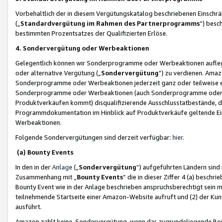
Vorbehaltlich der in diesem Vergütungskatalog beschriebenen Einschr
(„
Standardvergütung im Rahmen des Partnerprogramms
“) besc
bestimmten Prozentsatzes der Qualifizierten Erlöse.
4. Sondervergütung oder Werbeaktionen
Gelegentlich können wir Sonderprogramme oder Werbeaktionen auflegen,
oder alternative Vergütung („
Sondervergütung
”) zu verdienen. Amazo
Sonderprogramme oder Werbeaktionen jederzeit ganz oder teilweise einz
Sonderprogramme oder Werbeaktionen (auch Sonderprogramme oder We
Produktverkäufen kommt) disqualifizierende Ausschlusstatbestände, di
Programmdokumentation im Hinblick auf Produktverkäufe geltende E
Werbeaktionen.
Folgende Sondervergütungen sind derzeit verfügbar:
hier
.
(a) Bounty Events
In den in der
Anlage
(„
Sondervergütung
“) aufgeführten Ländern sind
Zusammenhang mit „
Bounty Events
“ die in dieser Ziffer 4 (a) besch
Bounty Event wie in der Anlage beschrieben anspruchsberechtigt sein mu
teilnehmende Startseite einer Amazon-Website aufruft und (2) der Kun
ausführt.
Amazon zahlt keine Sondervergütung, wenn das zugrundeliegende Boun