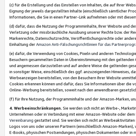
(c) für die Erstellung und das Einstellen von Inhalten, die auf Ihrer We
Eignung der jeweils dargestellten Inhalte (einschließlich sämtlicher 
Informationen, die Sie in einen Partner-Link aufnehmen oder mit diese
(d) dafür, dass die Nutzung der Programminhalte, Ihrer Website und des 
Verletzung oder missbräuchliche Ausübung unserer Rechte bzw. der Recht
Markenrechte, Datenschutzrechte, Veröffentlichungsrechte oder anderer
Einhaltung der
Amazon Anti-Fälschungsrichtlinien für das Partnerpro
(e) dafür, die Verwendung von Cookies, Pixeln und anderen Technologien
Besuchern gesammelten Daten in Übereinstimmung mit den geltenden Ge
und angemessen darzustellen und auf andere Weise die geltenden geset
in sonstiger Weise, einschließlich des ggf. anzuzeigenden Hinweises, d
Werbeanzeigen bereitstellen, von den Besuchern Ihrer Website unmitte
Cookies erkennen können und dafür, dass Sie Informationen über die v
Online-Werbung bereitstellen, soweit nach den anwendbaren gesetzlic
(f) für Ihre Nutzung, der Programminhalte und der Amazon-Marken, u
4. Werbeeinschränkungen.
Sie werden sich nicht an Werbe-, Market
Unternehmen oder in Verbindung mit einer Amazon-Website oder dem Pa
Vereinbarung
gestattet sind. Sie werden sich nicht an Werbeaktivitäten
Logos von uns oder unseren Partnern (einschließlich Amazon-Marken), 
E-Books, physischen Postsendungen, physischen Dokumenten oder in 