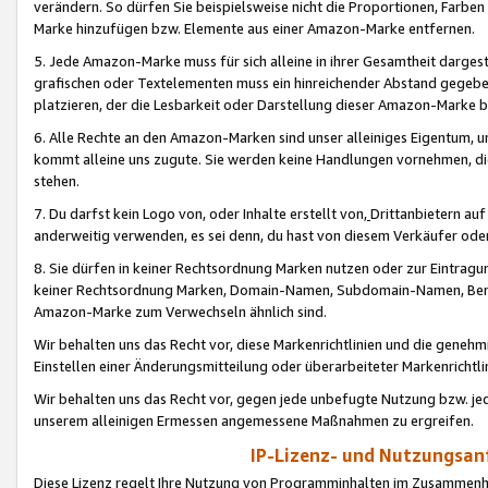
verändern. So dürfen Sie beispielsweise nicht die Proportionen, Farb
Marke hinzufügen bzw. Elemente aus einer Amazon-Marke entfernen.
5. Jede Amazon-Marke muss für sich alleine in ihrer Gesamtheit darge
grafischen oder Textelementen muss ein hinreichender Abstand gegebe
platzieren, der die Lesbarkeit oder Darstellung dieser Amazon-Marke b
6. Alle Rechte an den Amazon-Marken sind unser alleiniges Eigentum, 
kommt alleine uns zugute. Sie werden keine Handlungen vornehmen, 
stehen.
7. Du darfst kein Logo von, oder Inhalte erstellt von,
Drittanbietern au
anderweitig verwenden, es sei denn, du hast von diesem Verkäufer oder
8. Sie dürfen in keiner Rechtsordnung Marken nutzen oder zur Eintragu
keiner Rechtsordnung Marken, Domain-Namen, Subdomain-Namen, Benu
Amazon-Marke zum Verwechseln ähnlich sind.
Wir behalten uns das Recht vor, diese Markenrichtlinien und die gene
Einstellen einer Änderungsmitteilung oder überarbeiteter Markenricht
Wir behalten uns das Recht vor, gegen jede unbefugte Nutzung bzw. jede 
unserem alleinigen Ermessen angemessene Maßnahmen zu ergreifen.
IP-Lizenz- und Nutzungsan
Diese Lizenz regelt Ihre Nutzung von Programminhalten im Zusammen