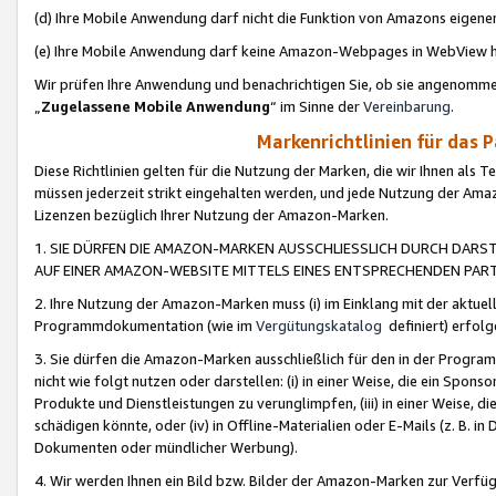
(d) Ihre Mobile Anwendung darf nicht die Funktion von Amazons eige
(e) Ihre Mobile Anwendung darf keine Amazon-Webpages in WebView 
Wir prüfen Ihre Anwendung und benachrichtigen Sie, ob sie angenomm
„
Zugelassene Mobile Anwendung
“ im Sinne der
Vereinbarung
.
Markenrichtlinien für das 
Diese Richtlinien gelten für die Nutzung der Marken, die wir Ihnen als 
müssen jederzeit strikt eingehalten werden, und jede Nutzung der Ama
Lizenzen bezüglich Ihrer Nutzung der Amazon-Marken.
1. SIE DÜRFEN DIE AMAZON-MARKEN AUSSCHLIESSLICH DURCH DARS
AUF EINER AMAZON-WEBSITE MITTELS EINES ENTSPRECHENDEN PART
2. Ihre Nutzung der Amazon-Marken muss (i) im Einklang mit der aktuells
Programmdokumentation (wie im
Vergütungskatalog
definiert) erfolg
3. Sie dürfen die Amazon-Marken ausschließlich für den in der Progr
nicht wie folgt nutzen oder darstellen: (i) in einer Weise, die ein Spo
Produkte und Dienstleistungen zu verunglimpfen, (iii) in einer Weise
schädigen könnte, oder (iv) in Offline-Materialien oder E-Mails (z. B.
Dokumenten oder mündlicher Werbung).
4. Wir werden Ihnen ein Bild bzw. Bilder der Amazon-Marken zur Verfüg