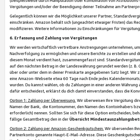
(beispielsweise durch Manipulation oder Kombination von Attributions-
Vergütungen und/oder der Beendigung deiner Teilnahme am Partnerp
Gelegentlich können wir die Möglichkeit unserer Partner, Standardv
einschränken. Amazon behält sich (ungeachtet etwaiger Fristen) das Re
modifizieren. Weitere Informationen zu Einschränkungen für Vergütung
6. Erfassung und Zahlung von Vergütungen
Wir werden wirtschaftlich vertretbare Anstrengungen unternehmen, um 
Nachverfolgung zu ermöglichen und unsere Berichte zu erstellen und di
diesem Monat verdient hast, zusammengefasst sind. Standardvergütung
auf den nächsten Betrag in der Landeswährung gerundet werden (z. B. C
über oder unter dem in deiner Preiskarte angegebenen Satz liegt. Wir
eine Amazon-Webseite etwa 60 Tage nach Ende jedes Kalendermonats, i
wurden. Du kannst wählen, ob du Zahlungen in einer anderen Währung
dafür entscheidest, erklärst du dich damit einverstanden, dass die K
Option 1: Zahlung per Überweisung.
Wir überweisen Ihre Vergütung dir
Namen der Bank, die Kontonummer, den Namen des Kontoinhabers bzw. a
erforderlich) nennen. Sollten Sie sich für diese Option entscheiden, be
fällige Gesamtbetrag den in der
Übersicht Mindestauszahlungsbet
Option 2: Zahlung per Amazon-Geschenkgutschein.
Wir übersenden Ihne
Partnerkonto genannte Haupt-E-Mail-Adresse. Diese Geschenkgutschei