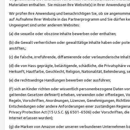
Materialien enthalten. Sie müssen Ihre Website(s) in Ihrer Anwendung ide
Wir prüfen Ihre Anwendung und benachrichtigen Sie, ob sie angenommen
auf Aufnahme Ihrer Website in das Partnerprogramm und Sie dürfen kei
Ungeeignet sind unter anderem Websites:
(a) die sexuelle oder obszöne Inhalte bewerben oder enthalten;
(b) die Gewalt verherrlichen oder gewalttätige Inhalte haben oder pot
anstiften,;
(c) die falsche, irreführende, diffamierende oder verleumderische Inha
(d) die von Hass geprägte, belästigende, schädliche, die Privatsphäre v
Herkunft, Hautfarbe, Geschlecht, Religion, Nationalität, Behinderung, 
(e) die rechtswidrige Handlungen bewerben oder ausführen;
(f) sich an Kinder richten oder wissentlich personenbezogene Daten vo
geltenden Gesetzen definiert) erheben, verwenden oder offenlegen, Vo
Regeln, Vorschriften, Anordnungen, Lizenzen, Genehmigungen, Richtlini
Entscheidungen oder andere Anforderungen einer zuständigen Regierung
Privacy Protection Act (15 U.S.C. §§ 6501-6506) oder Vorschriften, di
Internet erlassen wurden);
(g) die Marken von Amazon oder unseren verbundenen Unternehmen b