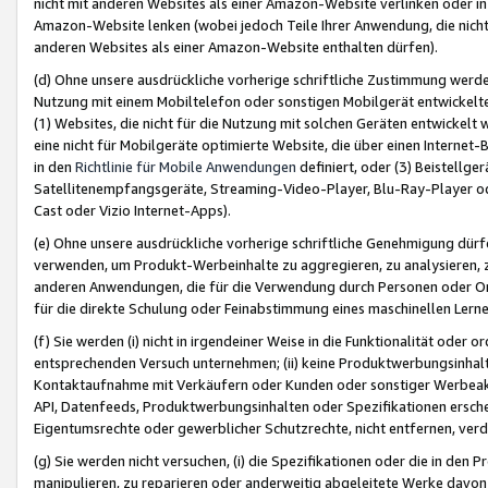
nicht mit anderen Websites als einer Amazon-Website verlinken oder i
Amazon-Website lenken (wobei jedoch Teile Ihrer Anwendung, die nich
anderen Websites als einer Amazon-Website enthalten dürfen).
(d) Ohne unsere ausdrückliche vorherige schriftliche Zustimmung werd
Nutzung mit einem Mobiltelefon oder sonstigen Mobilgerät entwickelt
(1) Websites, die nicht für die Nutzung mit solchen Geräten entwickelt
eine nicht für Mobilgeräte optimierte Website, die über einen Interne
in den
Richtlinie für Mobile Anwendungen
definiert, oder (3) Beistellge
Satellitenempfangsgeräte, Streaming-Video-Player, Blu-Ray-Player ode
Cast oder Vizio Internet-Apps).
(e) Ohne unsere ausdrückliche vorherige schriftliche Genehmigung dürfe
verwenden, um Produkt-Werbeinhalte zu aggregieren, zu analysieren, 
anderen Anwendungen, die für die Verwendung durch Personen oder Or
für die direkte Schulung oder Feinabstimmung eines maschinellen Lern
(f) Sie werden (i) nicht in irgendeiner Weise in die Funktionalität ode
entsprechenden Versuch unternehmen; (ii) keine Produktwerbungsinha
Kontaktaufnahme mit Verkäufern oder Kunden oder sonstiger Werbeaktiv
API, Datenfeeds, Produktwerbungsinhalten oder Spezifikationen erschei
Eigentumsrechte oder gewerblicher Schutzrechte, nicht entfernen, verd
(g) Sie werden nicht versuchen, (i) die Spezifikationen oder die in de
manipulieren, zu reparieren oder anderweitig abgeleitete Werke davon z