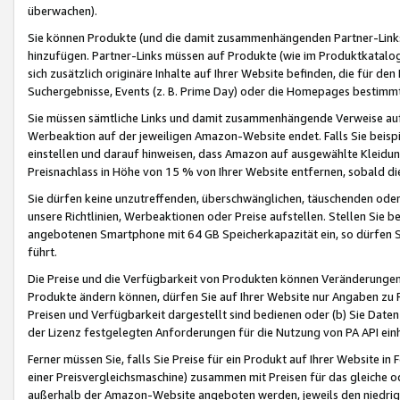
überwachen).
Sie können Produkte (und die damit zusammenhängenden Partner-Links)
hinzufügen. Partner-Links müssen auf Produkte (wie im Produktkatalog de
sich zusätzlich originäre Inhalte auf Ihrer Website befinden, die für 
Suchergebnisse, Events (z. B. Prime Day) oder die Homepages bestimmte
Sie müssen sämtliche Links und damit zusammenhängende Verweise auf z
Werbeaktion auf der jeweiligen Amazon-Website endet. Falls Sie beisp
einstellen und darauf hinweisen, dass Amazon auf ausgewählte Kleidun
Preisnachlass in Höhe von 15 % von Ihrer Website entfernen, sobald di
Sie dürfen keine unzutreffenden, überschwänglichen, täuschenden od
unsere Richtlinien, Werbeaktionen oder Preise aufstellen. Stellen Sie 
angebotenen Smartphone mit 64 GB Speicherkapazität ein, so dürfen S
führt.
Die Preise und die Verfügbarkeit von Produkten können Veränderungen 
Produkte ändern können, dürfen Sie auf Ihrer Website nur Angaben zu P
Preisen und Verfügbarkeit dargestellt sind bedienen oder (b) Sie Daten
der Lizenz festgelegten Anforderungen für die Nutzung von PA API einh
Ferner müssen Sie, falls Sie Preise für ein Produkt auf Ihrer Website in 
einer Preisvergleichsmaschine) zusammen mit Preisen für das gleiche o
außerhalb der Amazon-Website angeboten werden, jeweils den niedrigst