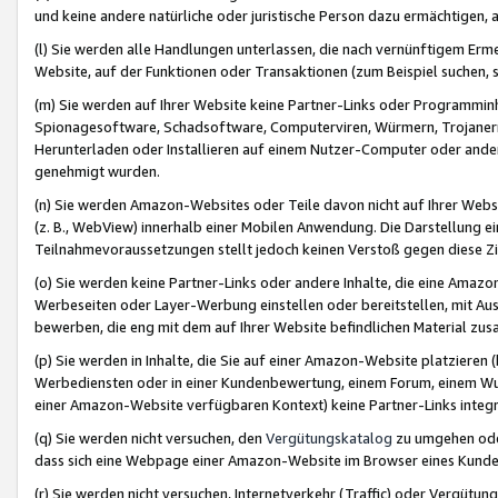
und keine andere natürliche oder juristische Person dazu ermächtigen, a
(l) Sie werden alle Handlungen unterlassen, die nach vernünftigem Erme
Website, auf der Funktionen oder Transaktionen (zum Beispiel suchen, s
(m) Sie werden auf Ihrer Website keine Partner-Links oder Programmin
Spionagesoftware, Schadsoftware, Computerviren, Würmern, Trojaner
Herunterladen oder Installieren auf einem Nutzer-Computer oder ande
genehmigt wurden.
(n) Sie werden Amazon-Websites oder Teile davon nicht auf Ihrer Websi
(z. B., WebView) innerhalb einer Mobilen Anwendung. Die Darstellung ein
Teilnahmevoraussetzungen stellt jedoch keinen Verstoß gegen diese Zif
(o) Sie werden keine Partner-Links oder andere Inhalte, die eine Am
Werbeseiten oder Layer-Werbung einstellen oder bereitstellen, mit Au
bewerben, die eng mit dem auf Ihrer Website befindlichen Material z
(p) Sie werden in Inhalte, die Sie auf einer Amazon-Website platzier
Werbediensten oder in einer Kundenbewertung, einem Forum, einem Wun
einer Amazon-Website verfügbaren Kontext) keine Partner-Links integr
(q) Sie werden nicht versuchen, den
Vergütungskatalog
zu umgehen oder
dass sich eine Webpage einer Amazon-Website im Browser eines Kunden 
(r) Sie werden nicht versuchen, Internetverkehr (Traffic) oder Vergü