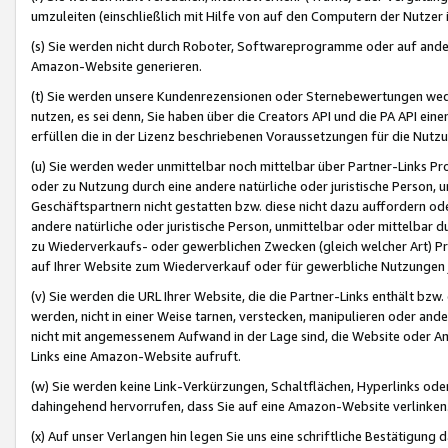
umzuleiten (einschließlich mit Hilfe von auf den Computern der Nutzer i
(s) Sie werden nicht durch Roboter, Softwareprogramme oder auf andere
Amazon-Website generieren.
(t) Sie werden unsere Kundenrezensionen oder Sternebewertungen wed
nutzen, es sei denn, Sie haben über die Creators API und die PA API e
erfüllen die in der Lizenz beschriebenen Voraussetzungen für die Nutzu
(u) Sie werden weder unmittelbar noch mittelbar über Partner-Links P
oder zu Nutzung durch eine andere natürliche oder juristische Person,
Geschäftspartnern nicht gestatten bzw. diese nicht dazu auffordern od
andere natürliche oder juristische Person, unmittelbar oder mittelbar
zu Wiederverkaufs- oder gewerblichen Zwecken (gleich welcher Art) 
auf Ihrer Website zum Wiederverkauf oder für gewerbliche Nutzungen 
(v) Sie werden die URL Ihrer Website, die die Partner-Links enthält b
werden, nicht in einer Weise tarnen, verstecken, manipulieren oder and
nicht mit angemessenem Aufwand in der Lage sind, die Website oder A
Links eine Amazon-Website aufruft.
(w) Sie werden keine Link-Verkürzungen, Schaltflächen, Hyperlinks ode
dahingehend hervorrufen, dass Sie auf eine Amazon-Website verlinken
(x) Auf unser Verlangen hin legen Sie uns eine schriftliche Bestätigung