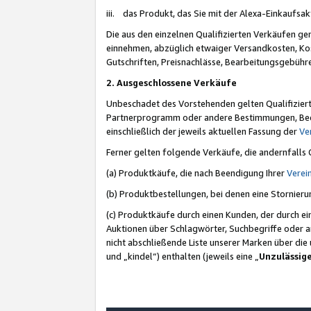
iii. das Produkt, das Sie mit der Alexa-Einkaufsa
Die aus den einzelnen Qualifizierten Verkäufen gen
einnehmen, abzüglich etwaiger Versandkosten, Ko
Gutschriften, Preisnachlässe, Bearbeitungsgebühr
2. Ausgeschlossene Verkäufe
Unbeschadet des Vorstehenden gelten Qualifiziert
Partnerprogramm oder andere Bestimmungen, Beding
einschließlich der jeweils aktuellen Fassung der
Ve
Ferner gelten folgende Verkäufe, die andernfalls
(a) Produktkäufe, die nach Beendigung Ihrer
Verei
(b) Produktbestellungen, bei denen eine Stornier
(c) Produktkäufe durch einen Kunden, der durch e
Auktionen über Schlagwörter, Suchbegriffe oder a
nicht abschließende Liste unserer Marken über di
und „kindel“) enthalten (jeweils eine „
Unzulässig