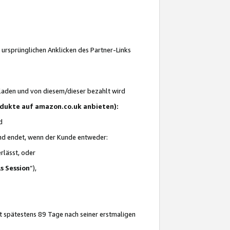
 ursprünglichen Anklicken des Partner-Links
laden und von diesem/dieser bezahlt wird
rodukte auf amazon.co.uk anbieten):
d
 und endet, wenn der Kunde entweder:
erlässt, oder
ls Session
“),
t spätestens 89 Tage nach seiner erstmaligen