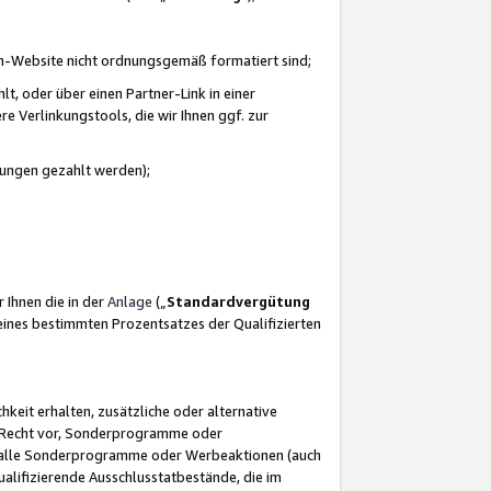
azon-Website nicht ordnungsgemäß formatiert sind;
, oder über einen Partner-Link in einer
e Verlinkungstools, die wir Ihnen ggf. zur
ütungen gezahlt werden);
 Ihnen die in der
Anlage
(„
Standardvergütung
ines bestimmten Prozentsatzes der Qualifizierten
eit erhalten, zusätzliche oder alternative
as Recht vor, Sonderprogramme oder
für alle Sonderprogramme oder Werbeaktionen (auch
lifizierende Ausschlusstatbestände, die im