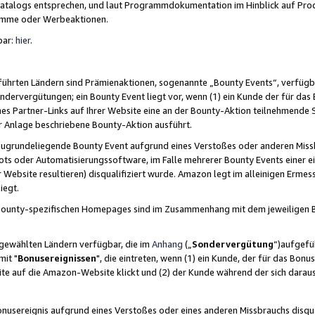
skatalogs entsprechen, und laut Programmdokumentation im Hinblick auf Pr
amme oder Werbeaktionen.
bar:
hier
.
führten Ländern sind Prämienaktionen, sogenannte „Bounty Events“, verfügb
Sondervergütungen; ein Bounty Event liegt vor, wenn (1) ein Kunde der für da
nes Partner-Links auf Ihrer Website eine an der Bounty-Aktion teilnehmende 
er Anlage beschriebene Bounty-Aktion ausführt.
ugrundeliegende Bounty Event aufgrund eines Verstoßes oder anderen Miss
ots oder Automatisierungssoftware, im Falle mehrerer Bounty Events einer e
r Website resultieren) disqualifiziert wurde. Amazon legt im alleinigen Ermess
iegt.
n Bounty-spezifischen Homepages sind im Zusammenhang mit dem jeweiligen
sgewählten Ländern verfügbar, die im
Anhang
(„
Sondervergütung
“)aufgefüh
it "
Bonusereignissen
", die eintreten, wenn (1) ein Kunde, der für das Bon
bsite auf die Amazon-Website klickt und (2) der Kunde während der sich dar
usereignis aufgrund eines Verstoßes oder eines anderen Missbrauchs disqua