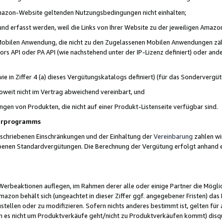
 Amazon-Website geltenden Nutzungsbedingungen nicht einhalten;
t und erfasst werden, weil die Links von Ihrer Website zu der jeweiligen Am
 Mobilen Anwendung, die nicht zu den Zugelassenen Mobilen Anwendungen zählt
s API oder PA API (wie nachstehend unter der IP-Lizenz definiert) oder ander
ie in Ziffer 4 (a) dieses Vergütungskatalogs definiert) (für das Sonderverg
weit nicht im Vertrag abweichend vereinbart, und
ngen von Produkten, die nicht auf einer Produkt-Listenseite verfügbar sind.
nerprogramms
eschriebenen Einschränkungen und der Einhaltung der
Vereinbarung
zahlen wir
ebenen Standardvergütungen. Die Berechnung der Vergütung erfolgt anhand e
beaktionen auflegen, im Rahmen derer alle oder einige Partner die Möglichk
Amazon behält sich (ungeachtet in dieser Ziffer ggf. angegebener Fristen) d
ustellen oder zu modifizieren. Sofern nichts anderes bestimmt ist, gelten 
s nicht um Produktverkäufe geht/nicht zu Produktverkäufen kommt) disqua