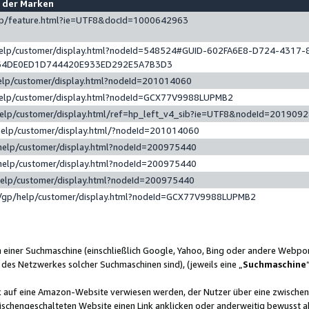
e der Marken
gp/feature.html?ie=UTF8&docId=1000642963
help/customer/display.html?nodeId=548524#GUID-602FA6E8-D724-4317-
64DE0ED1D744420E933ED292E5A7B3D3
elp/customer/display.html?nodeId=201014060
help/customer/display.html?nodeId=GCX77V9988LUPMB2
help/customer/display.html/ref=hp_left_v4_sib?ie=UTF8&nodeId=201909
help/customer/display.html/?nodeId=201014060
help/customer/display.html?nodeId=200975440
help/customer/display.html?nodeId=200975440
help/customer/display.html?nodeId=200975440
/gp/help/customer/display.html?nodeId=GCX77V9988LUPMB2
n einer Suchmaschine (einschließlich Google, Yahoo, Bing oder andere Webp
 des Netzwerkes solcher Suchmaschinen sind), (jeweils eine „
Suchmaschine
nk auf eine Amazon-Website verwiesen werden, der Nutzer über eine zwische
ischengeschalteten Website einen Link anklicken oder anderweitig bewusst a