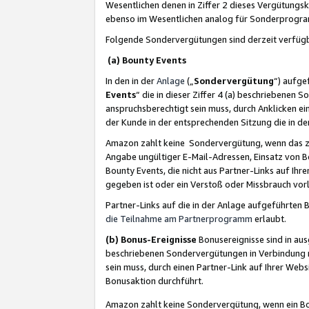
Wesentlichen denen in Ziffer 2 dieses Vergütung
ebenso im Wesentlichen analog für Sonderprogr
Folgende Sondervergütungen sind derzeit verfüg
(a) Bounty Events
In den in der
Anlage
(„
Sondervergütung
“) aufge
Events
“ die in dieser Ziffer 4 (a) beschriebenen 
anspruchsberechtigt sein muss, durch Anklicken ei
der Kunde in der entsprechenden Sitzung die in d
Amazon zahlt keine Sondervergütung, wenn das z
Angabe ungültiger E-Mail-Adressen, Einsatz von B
Bounty Events, die nicht aus Partner-Links auf Ihre
gegeben ist oder ein Verstoß oder Missbrauch vorl
Partner-Links auf die in der Anlage aufgeführte
die Teilnahme am Partnerprogramm
erlaubt.
(b) Bonus-Ereignisse
Bonusereignisse sind in au
beschriebenen Sondervergütungen in Verbindung m
sein muss, durch einen Partner-Link auf Ihrer We
Bonusaktion durchführt.
Amazon zahlt keine Sondervergütung, wenn ein Bon