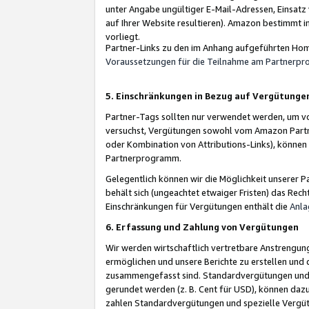
unter Angabe ungültiger E-Mail-Adressen, Einsatz
auf Ihrer Website resultieren). Amazon bestimmt i
vorliegt.
Partner-Links zu den im Anhang aufgeführten Hom
Voraussetzungen für die Teilnahme am Partnerp
5. Einschränkungen in Bezug auf Vergütunge
Partner-Tags sollten nur verwendet werden, um von 
versuchst, Vergütungen sowohl vom Amazon Partn
oder Kombination von Attributions-Links), könne
Partnerprogramm.
Gelegentlich können wir die Möglichkeit unsere
behält sich (ungeachtet etwaiger Fristen) das Rec
Einschränkungen für Vergütungen enthält die
Anla
6. Erfassung und Zahlung von Vergütungen
Wir werden wirtschaftlich vertretbare Anstrengu
ermöglichen und unsere Berichte zu erstellen und 
zusammengefasst sind. Standardvergütungen und s
gerundet werden (z. B. Cent für USD), können dazu
zahlen Standardvergütungen und spezielle Vergüt