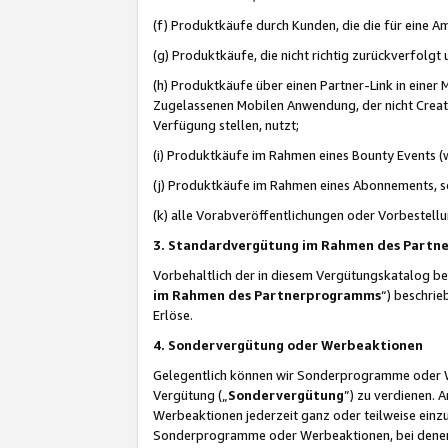
(f) Produktkäufe durch Kunden, die die für eine
(g) Produktkäufe, die nicht richtig zurückverfolg
(h) Produktkäufe über einen Partner-Link in einer
Zugelassenen Mobilen Anwendung, der nicht Creator
Verfügung stellen, nutzt;
(i) Produktkäufe im Rahmen eines Bounty Events (w
(j) Produktkäufe im Rahmen eines Abonnements, so
(k) alle Vorabveröffentlichungen oder Vorbestellu
3. Standardvergütung im Rahmen des Part
Vorbehaltlich der in diesem Vergütungskatalog b
im Rahmen des Partnerprogramms
“) beschri
Erlöse.
4. Sondervergütung oder Werbeaktionen
Gelegentlich können wir Sonderprogramme oder Wer
Vergütung („
Sondervergütung
”) zu verdienen. 
Werbeaktionen jederzeit ganz oder teilweise einz
Sonderprogramme oder Werbeaktionen, bei denen e