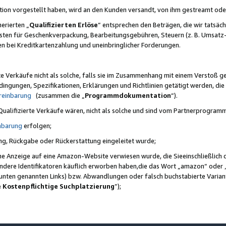
ktion vorgestellt haben, wird an den Kunden versandt, von ihm gestreamt od
erierten „
Qualifizierten Erlöse
“ entsprechen den Beträgen, die wir tatsäch
sten für Geschenkverpackung, Bearbeitungsgebühren, Steuern (z. B. Umsatz-
en bei Kreditkartenzahlung und uneinbringlicher Forderungen.
e Verkäufe nicht als solche, falls sie im Zusammenhang mit einem Verstoß 
ungen, Spezifikationen, Erklärungen und Richtlinien getätigt werden, die 
reinbarung
(zusammen die „
Programmdokumentation
“).
 Qualifizierte Verkäufe wären, nicht als solche und sind vom Partnerprogra
nbarung
erfolgen;
ung, Rückgabe oder Rückerstattung eingeleitet wurde;
ine Anzeige auf eine Amazon-Website verwiesen wurde, die Sieeinschließlich
ndere Identifikatoren käuflich erworben haben,die das Wort „amazon“ oder 
e unten genannten Links) bzw. Abwandlungen oder falsch buchstabierte Varia
e Kostenpflichtige Suchplatzierung
”);