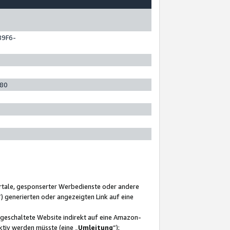
89F6-
280
ortale, gesponserter Werbedienste oder andere
“) generierten oder angezeigten Link auf eine
ngeschaltete Website indirekt auf eine Amazon-
ktiv werden müsste (eine „
Umleitung
“);