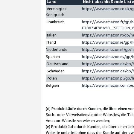
Land
Nicht abschließende List
Vereinigtes
https://www.amazon.co.uk/
Königreich
Frankreich
https://www.amazon.fr/gp/
E78834F9BA58__SECTION_
Italien
https://www.amazon.it/gp/h
Irland
https://www.amazon.ie/gp/
Niederlande
https://www.amazon.nl/gp/
Spanien
https://www.amazon.es/gp/
Deutschland
https://www.amazon.de/gp/
Schweden
https://www.amazon.de/gp/
Polen
https://www.amazon.pl/gp/
Belgien
https://www.amazon.com.be
(d) Produktkäufe durch Kunden, die über einen vo
Such- oder Verweisdienste oder Websites, die Teil
Amazon-Website verwiesen werden;
(e) Produktkäufe durch Kunden, die über einen Li
Website umleitet, ohne dass der Kunde auf der zw