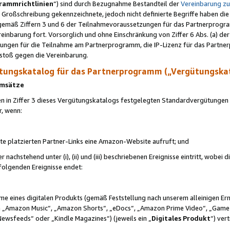
rammrichtlinien
“) sind durch Bezugnahme Bestandteil der
Vereinbarung z
Großschreibung gekennzeichnete, jedoch nicht definierte Begriffe haben die
 gemäß Ziffern 3 und 6 der Teilnahmevoraussetzungen für das Partnerprogram
nbarung fort. Vorsorglich und ohne Einschränkung von Ziffer 6 Abs. (a) der
ungen für die Teilnahme am Partnerprogramm, die IP-Lizenz für das Partner
rstoß gegen die Vereinbarung.
ungskatalog für das Partnerprogramm („Vergütungska
 Umsätze
n in Ziffer 3 dieses Vergütungskatalogs festgelegten Standardvergütungen v
r, wenn:
ite platzierten Partner-Links eine Amazon-Website aufruft; und
r nachstehend unter (i), (ii) und (iii) beschriebenen Ereignisse eintritt, wobe
 folgenden Ereignisse endet:
hme eines digitalen Produkts (gemäß Feststellung nach unserem alleinigen 
 „Amazon Music“, „Amazon Shorts“, „eDocs“, „Amazon Prime Video“, „Game
Newsfeeds“ oder „Kindle Magazines“) (jeweils ein „
Digitales Produkt
“) ver