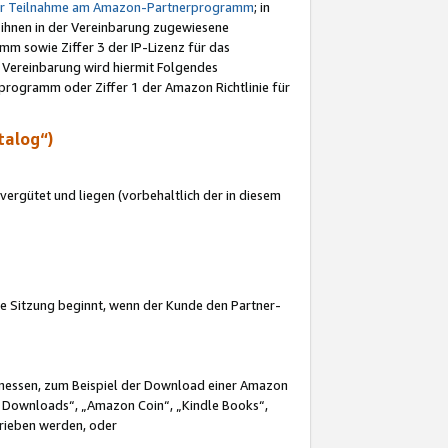
ur Teilnahme am Amazon-Partnerprogramm
; in
 ihnen in der Vereinbarung zugewiesene
m sowie Ziffer 3 der IP-Lizenz für das
 Vereinbarung wird hiermit Folgendes
programm oder Ziffer 1 der Amazon Richtlinie für
talog“)
ergütet und liegen (vorbehaltlich der in diesem
i die Sitzung beginnt, wenn der Kunde den Partner-
Ermessen, zum Beispiel der Download einer Amazon
 Downloads“, „Amazon Coin“, „Kindle Books“,
trieben werden, oder