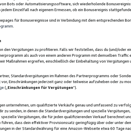
 von Bots oder Automatisierungssoftware, sich wiederholende Bonusereignisse
n jedem Einzelfall nach eigenem Ermessen, ob ein Bonusereignis stattgefund
epages für Bonusereignisse sind in Verbindung mit dem entsprechenden Bonu
rogramm
.
n
den Vergütungen zu profitieren. Falls wir feststellen, dass du (und/oder ein
erprogramm als auch von einem anderen Programm mit demselben Traffic ei
n wir Maßnahmen ergreifen, einschließlich der Einbehaltung von Vergütunge
r Partner, Standardvergütungen im Rahmen des Partnerprogramms oder Sonde
ht vor, Einschränkungen jederzeit ganz oder teilweise aufzuheben oder zu mod
ge
(„
Einschränkungen für Vergütungen
“).
ngen unternehmen, um qualifizierte Verkäufe genau und umfassend zu verfol
dir zu senden, in denen die Standardvergütungen und spezielle Vergütungen, 
pezielle Vergütungen, die für jeden qualifizierenden Verkauf berechnet un
 führen, dass dein effektiver Provisionssatz geringfügig über oder unter dem
ungen in der Standardwährung für eine Amazon-Webseite etwa 60 Tage nach