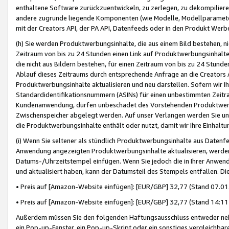
enthaltene Software zurückzuentwickeln, zu zerlegen, zu dekompilier
andere zugrunde liegende Komponenten (wie Modelle, Modellparameter
mit der Creators API, der PA API, Datenfeeds oder in den Produkt Werb
(h) Sie werden Produktwerbungsinhalte, die aus einem Bild bestehen, ni
Zeitraum von bis zu 24 Stunden einen Link auf Produktwerbungsinhalte
die nicht aus Bildern bestehen, für einen Zeitraum von bis zu 24 Stund
Ablauf dieses Zeitraums durch entsprechende Anfrage an die Creators 
Produktwerbungsinhalte aktualisieren und neu darstellen. Sofern wir Ih
Standardidentifikationsnummern (ASINs) für einen unbestimmten Zeitra
Kundenanwendung, dürfen unbeschadet des Vorstehenden Produktwerbu
Zwischenspeicher abgelegt werden. Auf unser Verlangen werden Sie un
die Produktwerbungsinhalte enthält oder nutzt, damit wir Ihre Einhalt
(i) Wenn Sie seltener als stündlich Produktwerbungsinhalte aus Datenfe
Anwendung angezeigten Produktwerbungsinhalte aktualisieren, werden 
Datums-/Uhrzeitstempel einfügen. Wenn Sie jedoch die in Ihrer Anwe
und aktualisiert haben, kann der Datumsteil des Stempels entfallen. Dies
• Preis auf [Amazon-Website einfügen]: [EUR/GBP] 32,77 (Stand 07.01.
• Preis auf [Amazon-Website einfügen]: [EUR/GBP] 32,77 (Stand 14:11 
Außerdem müssen Sie den folgenden Haftungsausschluss entweder neb
ein Pop-up-Fenster, ein Pop-up-Skript oder ein sonstiges vergleichba