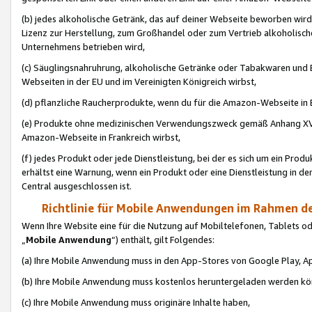
(b) jedes alkoholische Getränk, das auf deiner Webseite beworben wird
Lizenz zur Herstellung, zum Großhandel oder zum Vertrieb alkoholisch
Unternehmens betrieben wird,
(c) Säuglingsnahruhrung, alkoholische Getränke oder Tabakwaren und E
Webseiten in der EU und im Vereinigten Königreich wirbst,
(d) pflanzliche Raucherprodukte, wenn du für die Amazon-Webseite in B
(e) Produkte ohne medizinischen Verwendungszweck gemäß Anhang XVI 
Amazon-Webseite in Frankreich wirbst,
(f) jedes Produkt oder jede Dienstleistung, bei der es sich um ein Prod
erhältst eine Warnung, wenn ein Produkt oder eine Dienstleistung in de
Central ausgeschlossen ist.
Richtlinie für Mobile Anwendungen im Rahmen de
Wenn Ihre Website eine für die Nutzung auf Mobiltelefonen, Tablets 
„
Mobile Anwendung
“) enthält, gilt Folgendes:
(a) Ihre Mobile Anwendung muss in den App-Stores von Google Play, A
(b) Ihre Mobile Anwendung muss kostenlos heruntergeladen werden könn
(c) Ihre Mobile Anwendung muss originäre Inhalte haben,