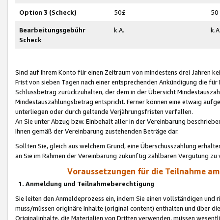
Option 3 (Scheck)
50£
50
Bearbeitungsgebühr
k.A.
k.A
Scheck
Sind auf Ihrem Konto für einen Zeitraum von mindestens drei Jahren kein
Frist von sieben Tagen nach einer entsprechenden Ankündigung die für
Schlussbetrag zurückzuhalten, der dem in der Übersicht Mindestausz
Mindestauszahlungsbetrag entspricht. Ferner können eine etwaig aufg
unterliegen oder durch geltende Verjährungsfristen verfallen.
An Sie unter Abzug bzw. Einbehalt aller in der Vereinbarung beschrieb
Ihnen gemäß der Vereinbarung zustehenden Beträge dar.
Sollten Sie, gleich aus welchem Grund, eine Überschusszahlung erhalte
an Sie im Rahmen der Vereinbarung zukünftig zahlbaren Vergütung zu 
Voraussetzungen für die Teilnahme a
1. Anmeldung und Teilnahmeberechtigung
Sie leiten den Anmeldeprozess ein, indem Sie einen vollständigen und 
muss/müssen originäre Inhalte (original content) enthalten und über d
Originalinhalte, die Materialien von Dritten verwenden, müssen wese