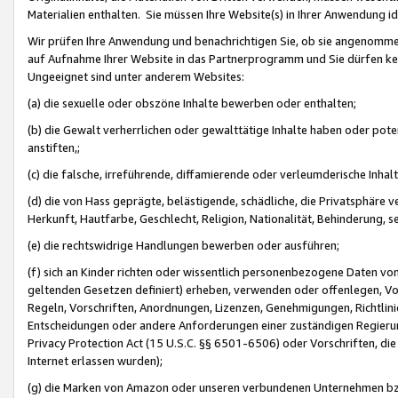
Materialien enthalten. Sie müssen Ihre Website(s) in Ihrer Anwendung ide
Wir prüfen Ihre Anwendung und benachrichtigen Sie, ob sie angenommen
auf Aufnahme Ihrer Website in das Partnerprogramm und Sie dürfen kei
Ungeeignet sind unter anderem Websites:
(a) die sexuelle oder obszöne Inhalte bewerben oder enthalten;
(b) die Gewalt verherrlichen oder gewalttätige Inhalte haben oder pot
anstiften,;
(c) die falsche, irreführende, diffamierende oder verleumderische Inha
(d) die von Hass geprägte, belästigende, schädliche, die Privatsphäre v
Herkunft, Hautfarbe, Geschlecht, Religion, Nationalität, Behinderung, 
(e) die rechtswidrige Handlungen bewerben oder ausführen;
(f) sich an Kinder richten oder wissentlich personenbezogene Daten vo
geltenden Gesetzen definiert) erheben, verwenden oder offenlegen, Vo
Regeln, Vorschriften, Anordnungen, Lizenzen, Genehmigungen, Richtlini
Entscheidungen oder andere Anforderungen einer zuständigen Regierung
Privacy Protection Act (15 U.S.C. §§ 6501-6506) oder Vorschriften, di
Internet erlassen wurden);
(g) die Marken von Amazon oder unseren verbundenen Unternehmen b