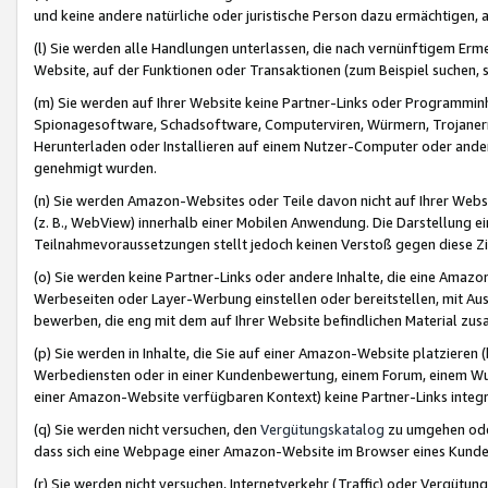
und keine andere natürliche oder juristische Person dazu ermächtigen, a
(l) Sie werden alle Handlungen unterlassen, die nach vernünftigem Erme
Website, auf der Funktionen oder Transaktionen (zum Beispiel suchen, s
(m) Sie werden auf Ihrer Website keine Partner-Links oder Programmin
Spionagesoftware, Schadsoftware, Computerviren, Würmern, Trojaner
Herunterladen oder Installieren auf einem Nutzer-Computer oder ande
genehmigt wurden.
(n) Sie werden Amazon-Websites oder Teile davon nicht auf Ihrer Websi
(z. B., WebView) innerhalb einer Mobilen Anwendung. Die Darstellung ein
Teilnahmevoraussetzungen stellt jedoch keinen Verstoß gegen diese Zif
(o) Sie werden keine Partner-Links oder andere Inhalte, die eine Am
Werbeseiten oder Layer-Werbung einstellen oder bereitstellen, mit Au
bewerben, die eng mit dem auf Ihrer Website befindlichen Material z
(p) Sie werden in Inhalte, die Sie auf einer Amazon-Website platzier
Werbediensten oder in einer Kundenbewertung, einem Forum, einem Wun
einer Amazon-Website verfügbaren Kontext) keine Partner-Links integr
(q) Sie werden nicht versuchen, den
Vergütungskatalog
zu umgehen oder
dass sich eine Webpage einer Amazon-Website im Browser eines Kunden 
(r) Sie werden nicht versuchen, Internetverkehr (Traffic) oder Vergü