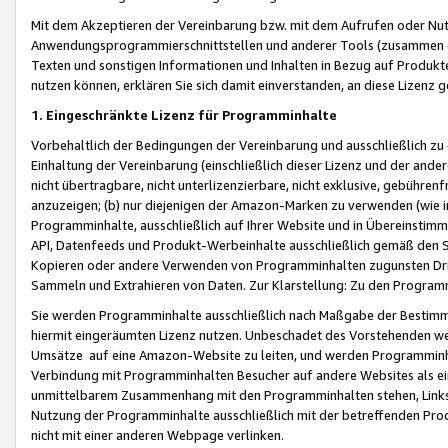
Mit dem Akzeptieren der Vereinbarung bzw. mit dem Aufrufen oder Nutz
Anwendungsprogrammierschnittstellen und anderer Tools (zusammen die
Texten und sonstigen Informationen und Inhalten in Bezug auf Produkte
nutzen können, erklären Sie sich damit einverstanden, an diese Lizenz 
1. Eingeschränkte Lizenz für Programminhalte
Vorbehaltlich der Bedingungen der Vereinbarung und ausschließlich z
Einhaltung der Vereinbarung (einschließlich dieser Lizenz und der ande
nicht übertragbare, nicht unterlizenzierbare, nicht exklusive, gebühren
anzuzeigen; (b) nur diejenigen der Amazon-Marken zu verwenden (wie in 
Programminhalte, ausschließlich auf Ihrer Website und in Übereinstimmu
API, Datenfeeds und Produkt-Werbeinhalte ausschließlich gemäß den Spe
Kopieren oder andere Verwenden von Programminhalten zugunsten Dri
Sammeln und Extrahieren von Daten. Zur Klarstellung: Zu den Program
Sie werden Programminhalte ausschließlich nach Maßgabe der Besti
hiermit eingeräumten Lizenz nutzen. Unbeschadet des Vorstehenden we
Umsätze auf eine Amazon-Website zu leiten, und werden Programminhal
Verbindung mit Programminhalten Besucher auf andere Websites als ein
unmittelbarem Zusammenhang mit den Programminhalten stehen, Links z
Nutzung der Programminhalte ausschließlich mit der betreffenden Pr
nicht mit einer anderen Webpage verlinken.