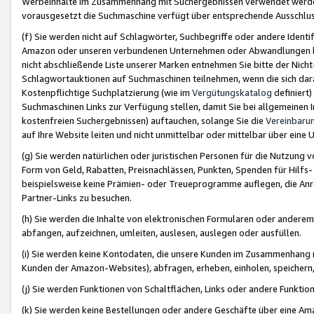
Werbeinhalte im Zusammenhang mit Suchergebnissen verwendet werden,
vorausgesetzt die Suchmaschine verfügt über entsprechende Ausschlu
(f) Sie werden nicht auf Schlagwörter, Suchbegriffe oder andere Ident
Amazon oder unseren verbundenen Unternehmen oder Abwandlungen bzw
nicht abschließende Liste unserer Marken entnehmen Sie bitte der Nich
Schlagwortauktionen auf Suchmaschinen teilnehmen, wenn die sich da
Kostenpflichtige Suchplatzierung (wie im
Vergütungskatalog
definiert
Suchmaschinen Links zur Verfügung stellen, damit Sie bei allgemeinen I
kostenfreien Suchergebnissen) auftauchen, solange Sie die
Vereinbaru
auf Ihre Website leiten und nicht unmittelbar oder mittelbar über eine
(g) Sie werden natürlichen oder juristischen Personen für die Nutzung 
Form von Geld, Rabatten, Preisnachlässen, Punkten, Spenden für Hilfs
beispielsweise keine Prämien- oder Treueprogramme auflegen, die Anrei
Partner-Links zu besuchen.
(h) Sie werden die Inhalte von elektronischen Formularen oder anderem M
abfangen, aufzeichnen, umleiten, auslesen, auslegen oder ausfüllen.
(i) Sie werden keine Kontodaten, die unsere Kunden im Zusammenhang 
Kunden der Amazon-Websites), abfragen, erheben, einholen, speichern,
(j) Sie werden Funktionen von Schaltflächen, Links oder andere Funkti
(k) Sie werden keine Bestellungen oder andere Geschäfte über eine Ama