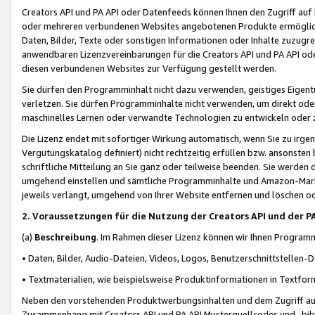
Creators API und PA API oder Datenfeeds können Ihnen den Zugriff auf D
oder mehreren verbundenen Websites angebotenen Produkte ermögliche
Daten, Bilder, Texte oder sonstigen Informationen oder Inhalte zuzugre
anwendbaren Lizenzvereinbarungen für die Creators API und PA API od
diesen verbundenen Websites zur Verfügung gestellt werden.
Sie dürfen den Programminhalt nicht dazu verwenden, geistiges Eigent
verletzen. Sie dürfen Programminhalte nicht verwenden, um direkt ode
maschinelles Lernen oder verwandte Technologien zu entwickeln oder zu
Die Lizenz endet mit sofortiger Wirkung automatisch, wenn Sie zu irg
Vergütungskatalog definiert) nicht rechtzeitig erfüllen bzw. ansonsten
schriftliche Mitteilung an Sie ganz oder teilweise beenden. Sie werden
umgehend einstellen und sämtliche Programminhalte und Amazon-Marke
jeweils verlangt, umgehend von Ihrer Website entfernen und löschen od
2. Voraussetzungen für die Nutzung der Creators API und der P
(a)
Beschreibung
. Im Rahmen dieser Lizenz können wir Ihnen Programmi
• Daten, Bilder, Audio-Dateien, Videos, Logos, Benutzerschnittstellen-
• Textmaterialien, wie beispielsweise Produktinformationen in Textfor
Neben den vorstehenden Produktwerbungsinhalten und dem Zugriff auf 
Zusammenhang mit Creators API und PA API Musterquellcodes und -bibli