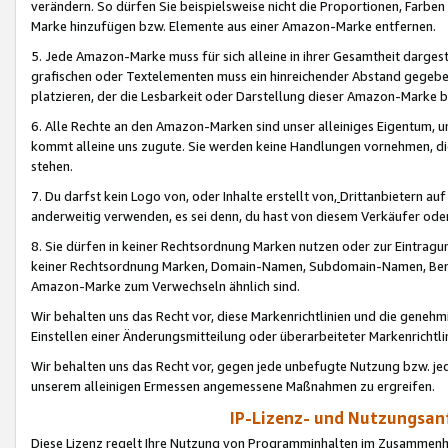
verändern. So dürfen Sie beispielsweise nicht die Proportionen, Farb
Marke hinzufügen bzw. Elemente aus einer Amazon-Marke entfernen.
5. Jede Amazon-Marke muss für sich alleine in ihrer Gesamtheit darge
grafischen oder Textelementen muss ein hinreichender Abstand gegebe
platzieren, der die Lesbarkeit oder Darstellung dieser Amazon-Marke b
6. Alle Rechte an den Amazon-Marken sind unser alleiniges Eigentum, 
kommt alleine uns zugute. Sie werden keine Handlungen vornehmen, 
stehen.
7. Du darfst kein Logo von, oder Inhalte erstellt von,
Drittanbietern au
anderweitig verwenden, es sei denn, du hast von diesem Verkäufer oder
8. Sie dürfen in keiner Rechtsordnung Marken nutzen oder zur Eintragu
keiner Rechtsordnung Marken, Domain-Namen, Subdomain-Namen, Benu
Amazon-Marke zum Verwechseln ähnlich sind.
Wir behalten uns das Recht vor, diese Markenrichtlinien und die gene
Einstellen einer Änderungsmitteilung oder überarbeiteter Markenricht
Wir behalten uns das Recht vor, gegen jede unbefugte Nutzung bzw. jede 
unserem alleinigen Ermessen angemessene Maßnahmen zu ergreifen.
IP-Lizenz- und Nutzungsan
Diese Lizenz regelt Ihre Nutzung von Programminhalten im Zusammen