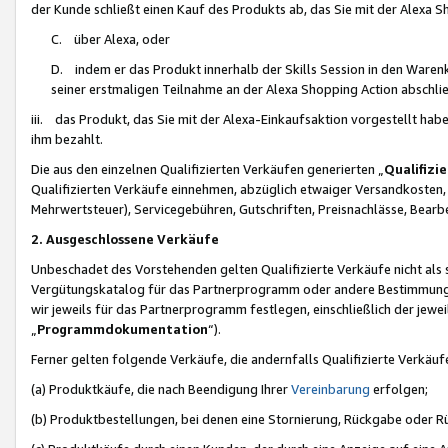
der Kunde schließt einen Kauf des Produkts ab, das Sie mit der Alexa 
C. über Alexa, oder
D. indem er das Produkt innerhalb der Skills Session in den Waren
seiner erstmaligen Teilnahme an der Alexa Shopping Action abschlie
iii. das Produkt, das Sie mit der Alexa-Einkaufsaktion vorgestellt ha
ihm bezahlt.
Die aus den einzelnen Qualifizierten Verkäufen generierten „
Qualifizi
Qualifizierten Verkäufe einnehmen, abzüglich etwaiger Versandkosten
Mehrwertsteuer), Servicegebühren, Gutschriften, Preisnachlässe, Bear
2. Ausgeschlossene Verkäufe
Unbeschadet des Vorstehenden gelten Qualifizierte Verkäufe nicht als
Vergütungskatalog für das Partnerprogramm oder andere Bestimmungen,
wir jeweils für das Partnerprogramm festlegen, einschließlich der jewe
„
Programmdokumentation
“).
Ferner gelten folgende Verkäufe, die andernfalls Qualifizierte Verkä
(a) Produktkäufe, die nach Beendigung Ihrer
Vereinbarung
erfolgen;
(b) Produktbestellungen, bei denen eine Stornierung, Rückgabe oder R