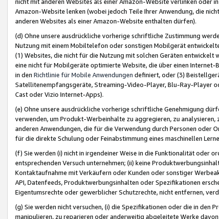
nicht mit anderen Websites als einer Amazon-Website verlinken oder i
Amazon-Website lenken (wobei jedoch Teile Ihrer Anwendung, die nich
anderen Websites als einer Amazon-Website enthalten dürfen).
(d) Ohne unsere ausdrückliche vorherige schriftliche Zustimmung werd
Nutzung mit einem Mobiltelefon oder sonstigen Mobilgerät entwickelt
(1) Websites, die nicht für die Nutzung mit solchen Geräten entwickelt
eine nicht für Mobilgeräte optimierte Website, die über einen Interne
in den
Richtlinie für Mobile Anwendungen
definiert, oder (3) Beistellge
Satellitenempfangsgeräte, Streaming-Video-Player, Blu-Ray-Player ode
Cast oder Vizio Internet-Apps).
(e) Ohne unsere ausdrückliche vorherige schriftliche Genehmigung dürfe
verwenden, um Produkt-Werbeinhalte zu aggregieren, zu analysieren, 
anderen Anwendungen, die für die Verwendung durch Personen oder Or
für die direkte Schulung oder Feinabstimmung eines maschinellen Lern
(f) Sie werden (i) nicht in irgendeiner Weise in die Funktionalität ode
entsprechenden Versuch unternehmen; (ii) keine Produktwerbungsinha
Kontaktaufnahme mit Verkäufern oder Kunden oder sonstiger Werbeaktiv
API, Datenfeeds, Produktwerbungsinhalten oder Spezifikationen erschei
Eigentumsrechte oder gewerblicher Schutzrechte, nicht entfernen, verd
(g) Sie werden nicht versuchen, (i) die Spezifikationen oder die in de
manipulieren, zu reparieren oder anderweitig abgeleitete Werke davon z