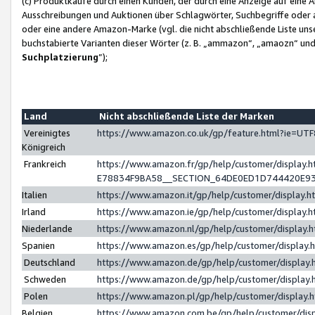
(c) Produktkäufe durch einen Kunden, der durch eine Anzeige auf eine 
Ausschreibungen und Auktionen über Schlagwörter, Suchbegriffe oder 
oder eine andere Amazon-Marke (vgl. die nicht abschließende Liste un
buchstabierte Varianten dieser Wörter (z. B. „ammazon“, „amaozn“ und „
Suchplatzierung
”);
Land
Nicht abschließende Liste der Marken
Vereinigtes
https://www.amazon.co.uk/gp/feature.html?ie=U
Königreich
Frankreich
https://www.amazon.fr/gp/help/customer/displa
E78834F9BA58__SECTION_64DE0ED1D744420E9
Italien
https://www.amazon.it/gp/help/customer/display
Irland
https://www.amazon.ie/gp/help/customer/displa
Niederlande
https://www.amazon.nl/gp/help/customer/display
Spanien
https://www.amazon.es/gp/help/customer/display
Deutschland
https://www.amazon.de/gp/help/customer/displa
Schweden
https://www.amazon.de/gp/help/customer/displa
Polen
https://www.amazon.pl/gp/help/customer/display
Belgien
https://www.amazon.com.be/gp/help/customer/d