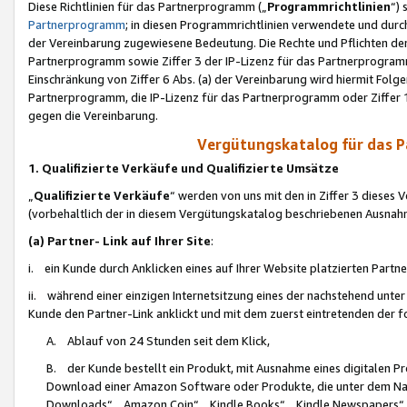
Diese Richtlinien für das Partnerprogramm („
Programmrichtlinien
“)
Partnerprogramm
; in diesen Programmrichtlinien verwendete und durch
der Vereinbarung zugewiesene Bedeutung. Die Rechte und Pflichten de
Partnerprogramm sowie Ziffer 3 der IP-Lizenz für das Partnerprogram
Einschränkung von Ziffer 6 Abs. (a) der Vereinbarung wird hiermit Fol
Partnerprogramm, die IP-Lizenz für das Partnerprogramm oder Ziffer 1
gegen die Vereinbarung.
Vergütungskatalog für das 
1. Qualifizierte Verkäufe und Qualifizierte Umsätze
„
Qualifizierte Verkäufe
“ werden von uns mit den in Ziffer 3 diese
(vorbehaltlich der in diesem Vergütungskatalog beschriebenen Ausnah
(a) Partner- Link auf Ihrer Site
:
i. ein Kunde durch Anklicken eines auf Ihrer Website platzierten Part
ii. während einer einzigen Internetsitzung eines der nachstehend unter (i)
Kunde den Partner-Link anklickt und mit dem zuerst eintretenden der f
A. Ablauf von 24 Stunden seit dem Klick,
B. der Kunde bestellt ein Produkt, mit Ausnahme eines digitalen P
Download einer Amazon Software oder Produkte, die unter dem N
Downloads“, „Amazon Coin“, „Kindle Books“, „Kindle Newspapers“, „