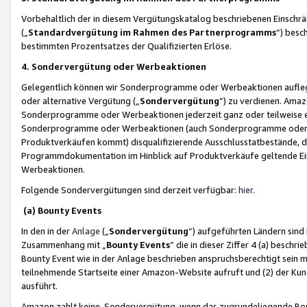
Vorbehaltlich der in diesem Vergütungskatalog beschriebenen Einschr
(„
Standardvergütung im Rahmen des Partnerprogramms
“) besc
bestimmten Prozentsatzes der Qualifizierten Erlöse.
4. Sondervergütung oder Werbeaktionen
Gelegentlich können wir Sonderprogramme oder Werbeaktionen auflegen,
oder alternative Vergütung („
Sondervergütung
”) zu verdienen. Amazo
Sonderprogramme oder Werbeaktionen jederzeit ganz oder teilweise einz
Sonderprogramme oder Werbeaktionen (auch Sonderprogramme oder We
Produktverkäufen kommt) disqualifizierende Ausschlusstatbestände, di
Programmdokumentation im Hinblick auf Produktverkäufe geltende E
Werbeaktionen.
Folgende Sondervergütungen sind derzeit verfügbar:
hier
.
(a) Bounty Events
In den in der
Anlage
(„
Sondervergütung
“) aufgeführten Ländern sind
Zusammenhang mit „
Bounty Events
“ die in dieser Ziffer 4 (a) besch
Bounty Event wie in der Anlage beschrieben anspruchsberechtigt sein mu
teilnehmende Startseite einer Amazon-Website aufruft und (2) der Kun
ausführt.
Amazon zahlt keine Sondervergütung, wenn das zugrundeliegende Boun