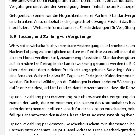
(beispielsweise durch Manipulation oder Kombination von Attributions-
Vergütungen und/oder der Beendigung deiner Teilnahme am Partnerp
Gelegentlich können wir die Möglichkeit unserer Partner, Standardv
einschränken. Amazon behält sich (ungeachtet etwaiger Fristen) das Re
modifizieren. Weitere Informationen zu Einschränkungen für Vergütung
6. Erfassung und Zahlung von Vergütungen
Wir werden wirtschaftlich vertretbare Anstrengungen unternehmen, um 
Nachverfolgung zu ermöglichen und unsere Berichte zu erstellen und di
diesem Monat verdient hast, zusammengefasst sind. Standardvergütung
auf den nächsten Betrag in der Landeswährung gerundet werden (z. B. C
über oder unter dem in deiner Preiskarte angegebenen Satz liegt. Wir
eine Amazon-Webseite etwa 60 Tage nach Ende jedes Kalendermonats, i
wurden. Du kannst wählen, ob du Zahlungen in einer anderen Währung
dafür entscheidest, erklärst du dich damit einverstanden, dass die K
Option 1: Zahlung per Überweisung.
Wir überweisen Ihre Vergütung dir
Namen der Bank, die Kontonummer, den Namen des Kontoinhabers bzw. a
erforderlich) nennen. Sollten Sie sich für diese Option entscheiden, be
fällige Gesamtbetrag den in der
Übersicht Mindestauszahlungsbet
Option 2: Zahlung per Amazon-Geschenkgutschein.
Wir übersenden Ihne
Partnerkonto genannte Haupt-E-Mail-Adresse. Diese Geschenkgutschei