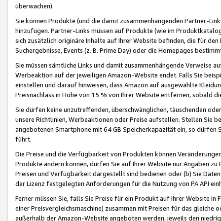
überwachen).
Sie können Produkte (und die damit zusammenhängenden Partner-Links)
hinzufügen. Partner-Links müssen auf Produkte (wie im Produktkatalog de
sich zusätzlich originäre Inhalte auf Ihrer Website befinden, die für 
Suchergebnisse, Events (z. B. Prime Day) oder die Homepages bestimmte
Sie müssen sämtliche Links und damit zusammenhängende Verweise auf z
Werbeaktion auf der jeweiligen Amazon-Website endet. Falls Sie beisp
einstellen und darauf hinweisen, dass Amazon auf ausgewählte Kleidun
Preisnachlass in Höhe von 15 % von Ihrer Website entfernen, sobald di
Sie dürfen keine unzutreffenden, überschwänglichen, täuschenden od
unsere Richtlinien, Werbeaktionen oder Preise aufstellen. Stellen Sie 
angebotenen Smartphone mit 64 GB Speicherkapazität ein, so dürfen S
führt.
Die Preise und die Verfügbarkeit von Produkten können Veränderungen 
Produkte ändern können, dürfen Sie auf Ihrer Website nur Angaben zu P
Preisen und Verfügbarkeit dargestellt sind bedienen oder (b) Sie Daten
der Lizenz festgelegten Anforderungen für die Nutzung von PA API einh
Ferner müssen Sie, falls Sie Preise für ein Produkt auf Ihrer Website in 
einer Preisvergleichsmaschine) zusammen mit Preisen für das gleiche o
außerhalb der Amazon-Website angeboten werden, jeweils den niedrigst