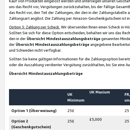
Kauf von Produkten eingelöst werden und unterliegen unseren Geschäf
uns das Recht vor, Vergütungen zurückzuhalten, bis der fällige Gesamt
das Recht vor, den Teil der Zahlungen, der den in der Zahlungstabelle 
Zahlungsart angibst. Die Zahlung per Amazon-Geschenkgutschein ist in
Option 3: Zahlung per Scheck.
Wir übersenden Ihnen einen Scheck in Höh
Sollten Sie sich für diese Option entscheiden, behalten wir uns das Rec
den in der
Übersicht Mindestauszahlungsbeträge
genannten Mindest
der
Übersicht Mindestauszahlungsbeträge
angegebene Bearbeitung
und Schweden nicht verfügbar.
Sollten Sie keine gültigen Informationen für die Zahlungsoption bereit
oder die Auszahlung verdienter Vergütung zurückhalten, bis Sie eine A
Übersicht Mindestauszahlungsbeträge
UK Maxium
UK
FR,
Minimum
un
Option 1 (Überweisung)
25£
25
£5,000
Option 2
25£
25
(Geschenkgutschein)