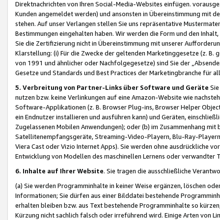
Direktnachrichten von Ihren Social-Media-Websites einfügen. vorausg
Kunden angemeldet werden) und ansonsten in Übereinstimmung mit der
stehen. Auf unser Verlangen stellen Sie uns repräsentative Mustermater
Bestimmungen eingehalten haben. Wir werden die Form und den Inhalt, di
Sie die Zertifizierung nicht in Übereinstimmung mit unserer Aufforderu
Klarstellung: (i) Für die Zwecke der geltenden Marketinggesetze (z. 
von 1991 und ähnlicher oder Nachfolgegesetze) sind Sie der „Absender“ j
Gesetze und Standards und Best Practices der Marketingbranche für 
5. Verbreitung von Partner-Links über Software und Geräte
Sie
nutzen bzw. keine Verlinkungen auf eine Amazon-Website wie nachsteh
Software-Applikationen (z. B. Browser Plug-ins, Browser Helper Objec
ein Endnutzer installieren und ausführen kann) und Geräten, einschlie
Zugelassenen Mobilen Anwendungen); oder (b) im Zusammenhang mit bzw.
Satellitenempfangsgeräte, Streaming-Video-Playern, Blu-Ray-Playern 
Viera Cast oder Vizio Internet Apps). Sie werden ohne ausdrückliche v
Entwicklung von Modellen des maschinellen Lernens oder verwandter 
6. Inhalte auf Ihrer Website
. Sie tragen die ausschließliche Verantwo
(a) Sie werden Programminhalte in keiner Weise ergänzen, löschen oder
Informationen; Sie dürfen aus einer Bilddatei bestehende Programminhal
erhalten bleiben bzw. aus Text bestehende Programminhalte so kürzen, 
Kürzung nicht sachlich falsch oder irreführend wird. Einige Arten von L