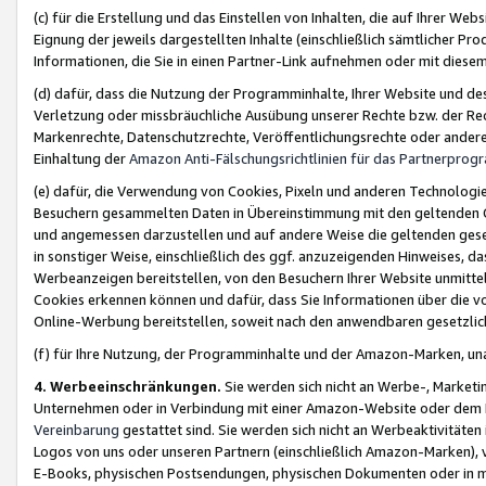
(c) für die Erstellung und das Einstellen von Inhalten, die auf Ihrer We
Eignung der jeweils dargestellten Inhalte (einschließlich sämtlicher 
Informationen, die Sie in einen Partner-Link aufnehmen oder mit diese
(d) dafür, dass die Nutzung der Programminhalte, Ihrer Website und des 
Verletzung oder missbräuchliche Ausübung unserer Rechte bzw. der Recht
Markenrechte, Datenschutzrechte, Veröffentlichungsrechte oder anderer
Einhaltung der
Amazon Anti-Fälschungsrichtlinien für das Partnerpro
(e) dafür, die Verwendung von Cookies, Pixeln und anderen Technologien
Besuchern gesammelten Daten in Übereinstimmung mit den geltenden Ge
und angemessen darzustellen und auf andere Weise die geltenden geset
in sonstiger Weise, einschließlich des ggf. anzuzeigenden Hinweises, d
Werbeanzeigen bereitstellen, von den Besuchern Ihrer Website unmitte
Cookies erkennen können und dafür, dass Sie Informationen über die v
Online-Werbung bereitstellen, soweit nach den anwendbaren gesetzlic
(f) für Ihre Nutzung, der Programminhalte und der Amazon-Marken, u
4. Werbeeinschränkungen.
Sie werden sich nicht an Werbe-, Market
Unternehmen oder in Verbindung mit einer Amazon-Website oder dem Pa
Vereinbarung
gestattet sind. Sie werden sich nicht an Werbeaktivitäten
Logos von uns oder unseren Partnern (einschließlich Amazon-Marken), 
E-Books, physischen Postsendungen, physischen Dokumenten oder in 