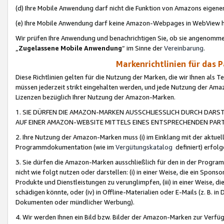
(d) Ihre Mobile Anwendung darf nicht die Funktion von Amazons eige
(e) Ihre Mobile Anwendung darf keine Amazon-Webpages in WebView 
Wir prüfen Ihre Anwendung und benachrichtigen Sie, ob sie angenomm
„
Zugelassene Mobile Anwendung
“ im Sinne der
Vereinbarung
.
Markenrichtlinien für das 
Diese Richtlinien gelten für die Nutzung der Marken, die wir Ihnen als 
müssen jederzeit strikt eingehalten werden, und jede Nutzung der Ama
Lizenzen bezüglich Ihrer Nutzung der Amazon-Marken.
1. SIE DÜRFEN DIE AMAZON-MARKEN AUSSCHLIESSLICH DURCH DARS
AUF EINER AMAZON-WEBSITE MITTELS EINES ENTSPRECHENDEN PART
2. Ihre Nutzung der Amazon-Marken muss (i) im Einklang mit der aktuells
Programmdokumentation (wie im
Vergütungskatalog
definiert) erfolg
3. Sie dürfen die Amazon-Marken ausschließlich für den in der Progr
nicht wie folgt nutzen oder darstellen: (i) in einer Weise, die ein Spo
Produkte und Dienstleistungen zu verunglimpfen, (iii) in einer Weise
schädigen könnte, oder (iv) in Offline-Materialien oder E-Mails (z. B.
Dokumenten oder mündlicher Werbung).
4. Wir werden Ihnen ein Bild bzw. Bilder der Amazon-Marken zur Verfüg