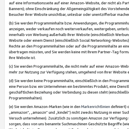
auf eine Informationsseite auf einer Amazon-Website, der nicht als Part
Bannern); ohne Einschränkung der Allgemeingültigkeit des Vorstehende
Besucher Ihrer Website unsichtbar, unlesbar oder unentzifferbar mache
(b) Sie werden Programminhalte bzw. Anwendungen, die Programminhalt
anzeigen, weder verkaufen noch weiterverkaufen, weitergeben, unterli
innerhalb von Werbung außerhalb Ihrer Website (einschließlich Werbun
Website oder einem Dienst (einschließlich Social Networking-Website
Rechte an den Programminhalten oder auf die Programminhalte an eine a
übertragen müssten, und Sie werden keine mit Ihrem Partner-Tag formati
Ihre Website ist.
(c) Sie werden Programminhalte, die nicht mehr auf einer Amazon-Websit
mehr zur Nutzung zur Verfügung stehen, umgehend von Ihrer Website e
(d) Sie werden keine Programminhalte, einschließlich in den Programmin
eine Person bzw. ein Unternehmen ein bestimmtes Produkt, eine Dienstle
geschäftlichen Beziehung oder Verbindung zu diesen steht (einschließli
Programminhalten).
(e) Sie werden Amazon-Marken (wie in den
Markenrichtlinien
definiert) 
„ammazon“, „amaozn“ und „kindel“) nicht zwecks Nutzung in einer Suc
Versuch unternehmen). Zusätzlich zu sonstigen Amazon zur Verfügung 
sorgen, dass von uns benannte Suchmaschinen Geschützte Begriffe (wie 