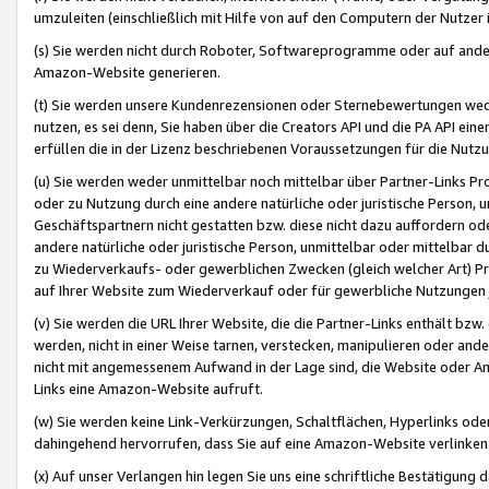
umzuleiten (einschließlich mit Hilfe von auf den Computern der Nutzer i
(s) Sie werden nicht durch Roboter, Softwareprogramme oder auf andere
Amazon-Website generieren.
(t) Sie werden unsere Kundenrezensionen oder Sternebewertungen wed
nutzen, es sei denn, Sie haben über die Creators API und die PA API e
erfüllen die in der Lizenz beschriebenen Voraussetzungen für die Nutzu
(u) Sie werden weder unmittelbar noch mittelbar über Partner-Links P
oder zu Nutzung durch eine andere natürliche oder juristische Person,
Geschäftspartnern nicht gestatten bzw. diese nicht dazu auffordern od
andere natürliche oder juristische Person, unmittelbar oder mittelbar
zu Wiederverkaufs- oder gewerblichen Zwecken (gleich welcher Art) 
auf Ihrer Website zum Wiederverkauf oder für gewerbliche Nutzungen 
(v) Sie werden die URL Ihrer Website, die die Partner-Links enthält b
werden, nicht in einer Weise tarnen, verstecken, manipulieren oder and
nicht mit angemessenem Aufwand in der Lage sind, die Website oder A
Links eine Amazon-Website aufruft.
(w) Sie werden keine Link-Verkürzungen, Schaltflächen, Hyperlinks ode
dahingehend hervorrufen, dass Sie auf eine Amazon-Website verlinken
(x) Auf unser Verlangen hin legen Sie uns eine schriftliche Bestätigung