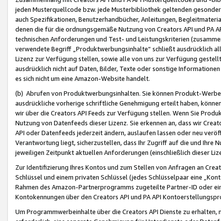
jeden Musterquellcode bzw. jede Musterbibliothek geltenden gesonder
auch Spezifikationen, Benutzerhandbücher, Anleitungen, Begleitmaterial
denen die für die ordnungsgemäße Nutzung von Creators API und PA A
technischen Anforderungen und Test- und Leistungskriterien (zusammen
verwendete Begriff „Produktwerbungsinhalte“ schließt ausdrücklich al
Lizenz zur Verfügung stellen, sowie alle von uns zur Verfügung gestel
ausdrücklich nicht auf Daten, Bilder, Texte oder sonstige Informatione
es sich nicht um eine Amazon-Website handelt.
(b) Abrufen von Produktwerbungsinhalten. Sie können Produkt-Werbein
ausdrückliche vorherige schriftliche Genehmigung erteilt haben, könn
wir über die Creators API Feeds zur Verfügung stellen. Wenn Sie Produk
Nutzung von Datenfeeds dieser Lizenz. Sie erkennen an, dass wir Creat
API oder Datenfeeds jederzeit ändern, auslaufen lassen oder neu veröffe
Verantwortung liegt, sicherzustellen, dass Ihr Zugriff auf die und Ihr
jeweiligen Zeitpunkt aktuellen Anforderungen (einschließlich dieser Liz
Zur Identifizierung Ihres Kontos und zum Stellen von Anfragen an Crea
Schlüssel und einem privaten Schlüssel (jedes Schlüsselpaar eine „Kon
Rahmen des Amazon-Partnerprogramms zugeteilte Partner-ID oder ein
Kontokennungen über den Creators API und PA API Kontoerstellungspro
Um Programmwerbeinhalte über die Creators API Dienste zu erhalten, m