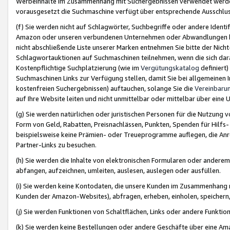
Werbeinhalte im Zusammenhang mit Suchergebnissen verwendet werden,
vorausgesetzt die Suchmaschine verfügt über entsprechende Ausschlu
(f) Sie werden nicht auf Schlagwörter, Suchbegriffe oder andere Ident
Amazon oder unseren verbundenen Unternehmen oder Abwandlungen bzw
nicht abschließende Liste unserer Marken entnehmen Sie bitte der Nich
Schlagwortauktionen auf Suchmaschinen teilnehmen, wenn die sich da
Kostenpflichtige Suchplatzierung (wie im
Vergütungskatalog
definiert
Suchmaschinen Links zur Verfügung stellen, damit Sie bei allgemeinen I
kostenfreien Suchergebnissen) auftauchen, solange Sie die
Vereinbaru
auf Ihre Website leiten und nicht unmittelbar oder mittelbar über eine
(g) Sie werden natürlichen oder juristischen Personen für die Nutzung 
Form von Geld, Rabatten, Preisnachlässen, Punkten, Spenden für Hilfs
beispielsweise keine Prämien- oder Treueprogramme auflegen, die Anrei
Partner-Links zu besuchen.
(h) Sie werden die Inhalte von elektronischen Formularen oder anderem M
abfangen, aufzeichnen, umleiten, auslesen, auslegen oder ausfüllen.
(i) Sie werden keine Kontodaten, die unsere Kunden im Zusammenhang 
Kunden der Amazon-Websites), abfragen, erheben, einholen, speichern,
(j) Sie werden Funktionen von Schaltflächen, Links oder andere Funkti
(k) Sie werden keine Bestellungen oder andere Geschäfte über eine Ama