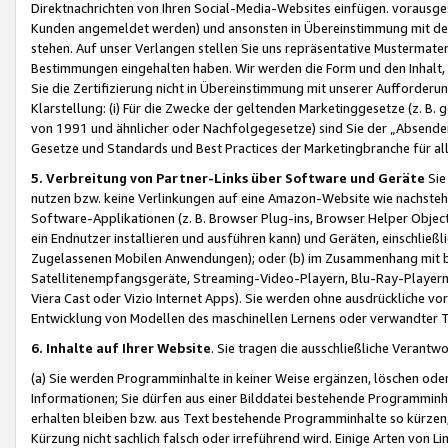
Direktnachrichten von Ihren Social-Media-Websites einfügen. vorausg
Kunden angemeldet werden) und ansonsten in Übereinstimmung mit der
stehen. Auf unser Verlangen stellen Sie uns repräsentative Mustermater
Bestimmungen eingehalten haben. Wir werden die Form und den Inhalt, di
Sie die Zertifizierung nicht in Übereinstimmung mit unserer Aufforderu
Klarstellung: (i) Für die Zwecke der geltenden Marketinggesetze (z. 
von 1991 und ähnlicher oder Nachfolgegesetze) sind Sie der „Absender“ j
Gesetze und Standards und Best Practices der Marketingbranche für 
5. Verbreitung von Partner-Links über Software und Geräte
Sie
nutzen bzw. keine Verlinkungen auf eine Amazon-Website wie nachsteh
Software-Applikationen (z. B. Browser Plug-ins, Browser Helper Objec
ein Endnutzer installieren und ausführen kann) und Geräten, einschlie
Zugelassenen Mobilen Anwendungen); oder (b) im Zusammenhang mit bzw.
Satellitenempfangsgeräte, Streaming-Video-Playern, Blu-Ray-Playern 
Viera Cast oder Vizio Internet Apps). Sie werden ohne ausdrückliche v
Entwicklung von Modellen des maschinellen Lernens oder verwandter 
6. Inhalte auf Ihrer Website
. Sie tragen die ausschließliche Verantwo
(a) Sie werden Programminhalte in keiner Weise ergänzen, löschen oder
Informationen; Sie dürfen aus einer Bilddatei bestehende Programminhal
erhalten bleiben bzw. aus Text bestehende Programminhalte so kürzen, 
Kürzung nicht sachlich falsch oder irreführend wird. Einige Arten von L