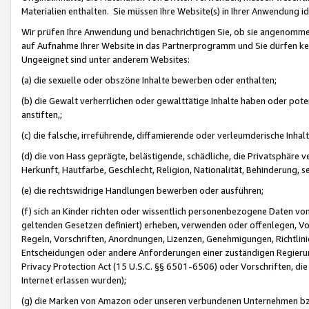
Materialien enthalten. Sie müssen Ihre Website(s) in Ihrer Anwendung ide
Wir prüfen Ihre Anwendung und benachrichtigen Sie, ob sie angenommen
auf Aufnahme Ihrer Website in das Partnerprogramm und Sie dürfen kei
Ungeeignet sind unter anderem Websites:
(a) die sexuelle oder obszöne Inhalte bewerben oder enthalten;
(b) die Gewalt verherrlichen oder gewalttätige Inhalte haben oder pot
anstiften,;
(c) die falsche, irreführende, diffamierende oder verleumderische Inha
(d) die von Hass geprägte, belästigende, schädliche, die Privatsphäre v
Herkunft, Hautfarbe, Geschlecht, Religion, Nationalität, Behinderung, 
(e) die rechtswidrige Handlungen bewerben oder ausführen;
(f) sich an Kinder richten oder wissentlich personenbezogene Daten vo
geltenden Gesetzen definiert) erheben, verwenden oder offenlegen, Vo
Regeln, Vorschriften, Anordnungen, Lizenzen, Genehmigungen, Richtlini
Entscheidungen oder andere Anforderungen einer zuständigen Regierung
Privacy Protection Act (15 U.S.C. §§ 6501-6506) oder Vorschriften, di
Internet erlassen wurden);
(g) die Marken von Amazon oder unseren verbundenen Unternehmen b