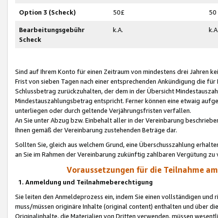
Option 3 (Scheck)
50£
50
Bearbeitungsgebühr
k.A.
k.A
Scheck
Sind auf Ihrem Konto für einen Zeitraum von mindestens drei Jahren kein
Frist von sieben Tagen nach einer entsprechenden Ankündigung die für
Schlussbetrag zurückzuhalten, der dem in der Übersicht Mindestausz
Mindestauszahlungsbetrag entspricht. Ferner können eine etwaig aufg
unterliegen oder durch geltende Verjährungsfristen verfallen.
An Sie unter Abzug bzw. Einbehalt aller in der Vereinbarung beschrieb
Ihnen gemäß der Vereinbarung zustehenden Beträge dar.
Sollten Sie, gleich aus welchem Grund, eine Überschusszahlung erhalte
an Sie im Rahmen der Vereinbarung zukünftig zahlbaren Vergütung zu 
Voraussetzungen für die Teilnahme a
1. Anmeldung und Teilnahmeberechtigung
Sie leiten den Anmeldeprozess ein, indem Sie einen vollständigen und 
muss/müssen originäre Inhalte (original content) enthalten und über d
Originalinhalte, die Materialien von Dritten verwenden, müssen wese