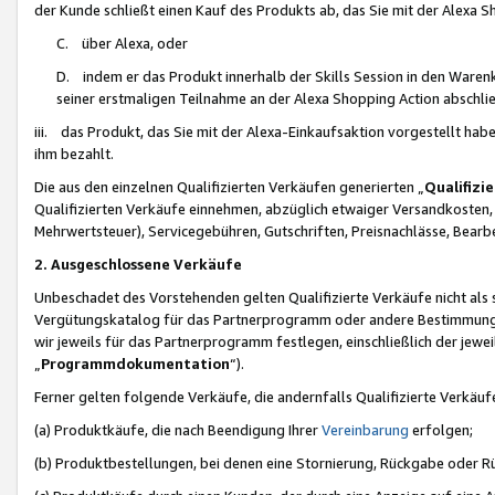
der Kunde schließt einen Kauf des Produkts ab, das Sie mit der Alexa 
C. über Alexa, oder
D. indem er das Produkt innerhalb der Skills Session in den Waren
seiner erstmaligen Teilnahme an der Alexa Shopping Action abschlie
iii. das Produkt, das Sie mit der Alexa-Einkaufsaktion vorgestellt ha
ihm bezahlt.
Die aus den einzelnen Qualifizierten Verkäufen generierten „
Qualifizi
Qualifizierten Verkäufe einnehmen, abzüglich etwaiger Versandkosten
Mehrwertsteuer), Servicegebühren, Gutschriften, Preisnachlässe, Bear
2. Ausgeschlossene Verkäufe
Unbeschadet des Vorstehenden gelten Qualifizierte Verkäufe nicht als
Vergütungskatalog für das Partnerprogramm oder andere Bestimmungen,
wir jeweils für das Partnerprogramm festlegen, einschließlich der jewe
„
Programmdokumentation
“).
Ferner gelten folgende Verkäufe, die andernfalls Qualifizierte Verkä
(a) Produktkäufe, die nach Beendigung Ihrer
Vereinbarung
erfolgen;
(b) Produktbestellungen, bei denen eine Stornierung, Rückgabe oder R