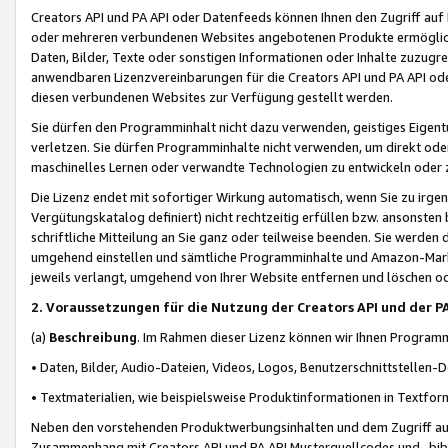
Creators API und PA API oder Datenfeeds können Ihnen den Zugriff auf D
oder mehreren verbundenen Websites angebotenen Produkte ermögliche
Daten, Bilder, Texte oder sonstigen Informationen oder Inhalte zuzugre
anwendbaren Lizenzvereinbarungen für die Creators API und PA API od
diesen verbundenen Websites zur Verfügung gestellt werden.
Sie dürfen den Programminhalt nicht dazu verwenden, geistiges Eigent
verletzen. Sie dürfen Programminhalte nicht verwenden, um direkt ode
maschinelles Lernen oder verwandte Technologien zu entwickeln oder zu
Die Lizenz endet mit sofortiger Wirkung automatisch, wenn Sie zu irg
Vergütungskatalog definiert) nicht rechtzeitig erfüllen bzw. ansonsten
schriftliche Mitteilung an Sie ganz oder teilweise beenden. Sie werden
umgehend einstellen und sämtliche Programminhalte und Amazon-Marke
jeweils verlangt, umgehend von Ihrer Website entfernen und löschen od
2. Voraussetzungen für die Nutzung der Creators API und der P
(a)
Beschreibung
. Im Rahmen dieser Lizenz können wir Ihnen Programmi
• Daten, Bilder, Audio-Dateien, Videos, Logos, Benutzerschnittstellen-
• Textmaterialien, wie beispielsweise Produktinformationen in Textfor
Neben den vorstehenden Produktwerbungsinhalten und dem Zugriff auf 
Zusammenhang mit Creators API und PA API Musterquellcodes und -bibli