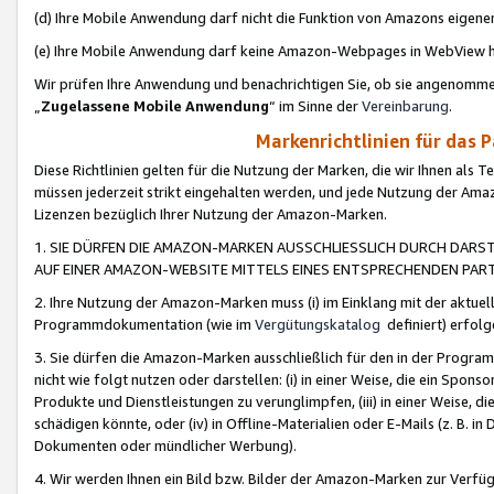
(d) Ihre Mobile Anwendung darf nicht die Funktion von Amazons eige
(e) Ihre Mobile Anwendung darf keine Amazon-Webpages in WebView 
Wir prüfen Ihre Anwendung und benachrichtigen Sie, ob sie angenomm
„
Zugelassene Mobile Anwendung
“ im Sinne der
Vereinbarung
.
Markenrichtlinien für das 
Diese Richtlinien gelten für die Nutzung der Marken, die wir Ihnen als 
müssen jederzeit strikt eingehalten werden, und jede Nutzung der Ama
Lizenzen bezüglich Ihrer Nutzung der Amazon-Marken.
1. SIE DÜRFEN DIE AMAZON-MARKEN AUSSCHLIESSLICH DURCH DARS
AUF EINER AMAZON-WEBSITE MITTELS EINES ENTSPRECHENDEN PART
2. Ihre Nutzung der Amazon-Marken muss (i) im Einklang mit der aktuells
Programmdokumentation (wie im
Vergütungskatalog
definiert) erfolg
3. Sie dürfen die Amazon-Marken ausschließlich für den in der Progr
nicht wie folgt nutzen oder darstellen: (i) in einer Weise, die ein Spo
Produkte und Dienstleistungen zu verunglimpfen, (iii) in einer Weise
schädigen könnte, oder (iv) in Offline-Materialien oder E-Mails (z. B.
Dokumenten oder mündlicher Werbung).
4. Wir werden Ihnen ein Bild bzw. Bilder der Amazon-Marken zur Verfüg