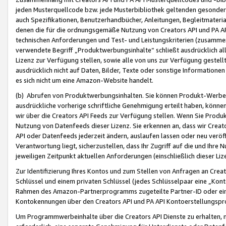
jeden Musterquellcode bzw. jede Musterbibliothek geltenden gesonder
auch Spezifikationen, Benutzerhandbücher, Anleitungen, Begleitmaterial
denen die für die ordnungsgemäße Nutzung von Creators API und PA A
technischen Anforderungen und Test- und Leistungskriterien (zusammen
verwendete Begriff „Produktwerbungsinhalte“ schließt ausdrücklich al
Lizenz zur Verfügung stellen, sowie alle von uns zur Verfügung gestel
ausdrücklich nicht auf Daten, Bilder, Texte oder sonstige Informatione
es sich nicht um eine Amazon-Website handelt.
(b) Abrufen von Produktwerbungsinhalten. Sie können Produkt-Werbein
ausdrückliche vorherige schriftliche Genehmigung erteilt haben, könn
wir über die Creators API Feeds zur Verfügung stellen. Wenn Sie Produk
Nutzung von Datenfeeds dieser Lizenz. Sie erkennen an, dass wir Creat
API oder Datenfeeds jederzeit ändern, auslaufen lassen oder neu veröffe
Verantwortung liegt, sicherzustellen, dass Ihr Zugriff auf die und Ihr
jeweiligen Zeitpunkt aktuellen Anforderungen (einschließlich dieser Liz
Zur Identifizierung Ihres Kontos und zum Stellen von Anfragen an Crea
Schlüssel und einem privaten Schlüssel (jedes Schlüsselpaar eine „Kon
Rahmen des Amazon-Partnerprogramms zugeteilte Partner-ID oder ein
Kontokennungen über den Creators API und PA API Kontoerstellungspro
Um Programmwerbeinhalte über die Creators API Dienste zu erhalten, m