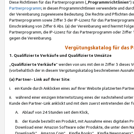
Diese Richtlinien für das Partnerprogramm („
Programmrichtlinien
“)
Partnerprogramm
; in diesen Programmrichtlinien verwendete und durch
der Vereinbarung zugewiesene Bedeutung. Die Rechte und Pflichten de
Partnerprogramm sowie Ziffer 3 der IP-Lizenz für das Partnerprogram
Einschränkung von Ziffer 6 Abs. (a) der Vereinbarung wird hiermit Fol
Partnerprogramm, die IP-Lizenz für das Partnerprogramm oder Ziffer 1
gegen die Vereinbarung.
Vergütungskatalog für das 
1. Qualifizierte Verkäufe und Qualifizierte Umsätze
„
Qualifizierte Verkäufe
“ werden von uns mit den in Ziffer 3 diese
(vorbehaltlich der in diesem Vergütungskatalog beschriebenen Ausnah
(a) Partner- Link auf Ihrer Site
:
i. ein Kunde durch Anklicken eines auf Ihrer Website platzierten Part
ii. während einer einzigen Internetsitzung eines der nachstehend unter (i)
Kunde den Partner-Link anklickt und mit dem zuerst eintretenden der f
A. Ablauf von 24 Stunden seit dem Klick,
B. der Kunde bestellt ein Produkt, mit Ausnahme eines digitalen P
Download einer Amazon Software oder Produkte, die unter dem N
Downloads“, „Amazon Coin“, „Kindle Books“, „Kindle Newspapers“, „