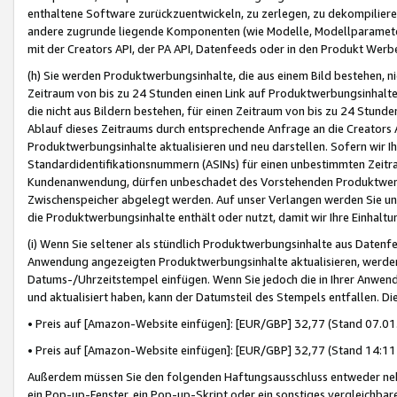
enthaltene Software zurückzuentwickeln, zu zerlegen, zu dekompilier
andere zugrunde liegende Komponenten (wie Modelle, Modellparameter
mit der Creators API, der PA API, Datenfeeds oder in den Produkt Werb
(h) Sie werden Produktwerbungsinhalte, die aus einem Bild bestehen, ni
Zeitraum von bis zu 24 Stunden einen Link auf Produktwerbungsinhalte
die nicht aus Bildern bestehen, für einen Zeitraum von bis zu 24 Stund
Ablauf dieses Zeitraums durch entsprechende Anfrage an die Creators 
Produktwerbungsinhalte aktualisieren und neu darstellen. Sofern wir Ih
Standardidentifikationsnummern (ASINs) für einen unbestimmten Zeitra
Kundenanwendung, dürfen unbeschadet des Vorstehenden Produktwerbu
Zwischenspeicher abgelegt werden. Auf unser Verlangen werden Sie un
die Produktwerbungsinhalte enthält oder nutzt, damit wir Ihre Einhalt
(i) Wenn Sie seltener als stündlich Produktwerbungsinhalte aus Datenfe
Anwendung angezeigten Produktwerbungsinhalte aktualisieren, werden 
Datums-/Uhrzeitstempel einfügen. Wenn Sie jedoch die in Ihrer Anwe
und aktualisiert haben, kann der Datumsteil des Stempels entfallen. Dies
• Preis auf [Amazon-Website einfügen]: [EUR/GBP] 32,77 (Stand 07.01.
• Preis auf [Amazon-Website einfügen]: [EUR/GBP] 32,77 (Stand 14:11 
Außerdem müssen Sie den folgenden Haftungsausschluss entweder neb
ein Pop-up-Fenster, ein Pop-up-Skript oder ein sonstiges vergleichba