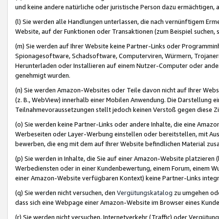
und keine andere natürliche oder juristische Person dazu ermächtigen, a
(l) Sie werden alle Handlungen unterlassen, die nach vernünftigem Erme
Website, auf der Funktionen oder Transaktionen (zum Beispiel suchen, s
(m) Sie werden auf Ihrer Website keine Partner-Links oder Programmin
Spionagesoftware, Schadsoftware, Computerviren, Würmern, Trojaner
Herunterladen oder Installieren auf einem Nutzer-Computer oder ande
genehmigt wurden.
(n) Sie werden Amazon-Websites oder Teile davon nicht auf Ihrer Websi
(z. B., WebView) innerhalb einer Mobilen Anwendung. Die Darstellung ein
Teilnahmevoraussetzungen stellt jedoch keinen Verstoß gegen diese Zif
(o) Sie werden keine Partner-Links oder andere Inhalte, die eine Am
Werbeseiten oder Layer-Werbung einstellen oder bereitstellen, mit Au
bewerben, die eng mit dem auf Ihrer Website befindlichen Material z
(p) Sie werden in Inhalte, die Sie auf einer Amazon-Website platzier
Werbediensten oder in einer Kundenbewertung, einem Forum, einem Wun
einer Amazon-Website verfügbaren Kontext) keine Partner-Links integr
(q) Sie werden nicht versuchen, den
Vergütungskatalog
zu umgehen oder
dass sich eine Webpage einer Amazon-Website im Browser eines Kunden 
(r) Sie werden nicht versuchen, Internetverkehr (Traffic) oder Vergü