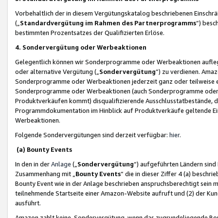
Vorbehaltlich der in diesem Vergütungskatalog beschriebenen Einschr
(„
Standardvergütung im Rahmen des Partnerprogramms
“) besc
bestimmten Prozentsatzes der Qualifizierten Erlöse.
4. Sondervergütung oder Werbeaktionen
Gelegentlich können wir Sonderprogramme oder Werbeaktionen auflegen,
oder alternative Vergütung („
Sondervergütung
”) zu verdienen. Amazo
Sonderprogramme oder Werbeaktionen jederzeit ganz oder teilweise einz
Sonderprogramme oder Werbeaktionen (auch Sonderprogramme oder We
Produktverkäufen kommt) disqualifizierende Ausschlusstatbestände, di
Programmdokumentation im Hinblick auf Produktverkäufe geltende E
Werbeaktionen.
Folgende Sondervergütungen sind derzeit verfügbar:
hier
.
(a) Bounty Events
In den in der
Anlage
(„
Sondervergütung
“) aufgeführten Ländern sind
Zusammenhang mit „
Bounty Events
“ die in dieser Ziffer 4 (a) besch
Bounty Event wie in der Anlage beschrieben anspruchsberechtigt sein mu
teilnehmende Startseite einer Amazon-Website aufruft und (2) der Kun
ausführt.
Amazon zahlt keine Sondervergütung, wenn das zugrundeliegende Boun