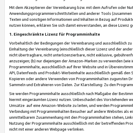
Mit dem Akzeptieren der Vereinbarung bzw. mit dem Aufrufen oder Nutz
Anwendungsprogrammierschnittstellen und anderer Tools (zusammen die
Texten und sonstigen Informationen und Inhalten in Bezug auf Produkte
nutzen können, erklären Sie sich damit einverstanden, an diese Lizenz 
1. Eingeschränkte Lizenz für Programminhalte
Vorbehaltlich der Bedingungen der Vereinbarung und ausschließlich z
Einhaltung der Vereinbarung (einschließlich dieser Lizenz und der ande
nicht übertragbare, nicht unterlizenzierbare, nicht exklusive, gebühren
anzuzeigen; (b) nur diejenigen der Amazon-Marken zu verwenden (wie in 
Programminhalte, ausschließlich auf Ihrer Website und in Übereinstimmu
API, Datenfeeds und Produkt-Werbeinhalte ausschließlich gemäß den Spe
Kopieren oder andere Verwenden von Programminhalten zugunsten Dri
Sammeln und Extrahieren von Daten. Zur Klarstellung: Zu den Program
Sie werden Programminhalte ausschließlich nach Maßgabe der Besti
hiermit eingeräumten Lizenz nutzen. Unbeschadet des Vorstehenden we
Umsätze auf eine Amazon-Website zu leiten, und werden Programminhal
Verbindung mit Programminhalten Besucher auf andere Websites als ein
unmittelbarem Zusammenhang mit den Programminhalten stehen, Links z
Nutzung der Programminhalte ausschließlich mit der betreffenden Pr
nicht mit einer anderen Webpage verlinken.