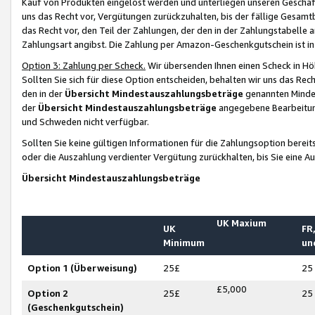
Kauf von Produkten eingelöst werden und unterliegen unseren Geschäf
uns das Recht vor, Vergütungen zurückzuhalten, bis der fällige Gesamt
das Recht vor, den Teil der Zahlungen, der den in der Zahlungstabelle 
Zahlungsart angibst. Die Zahlung per Amazon-Geschenkgutschein ist in
Option 3: Zahlung per Scheck.
Wir übersenden Ihnen einen Scheck in Höh
Sollten Sie sich für diese Option entscheiden, behalten wir uns das Rec
den in der
Übersicht Mindestauszahlungsbeträge
genannten Mindest
der
Übersicht Mindestauszahlungsbeträge
angegebene Bearbeitung
und Schweden nicht verfügbar.
Sollten Sie keine gültigen Informationen für die Zahlungsoption bereit
oder die Auszahlung verdienter Vergütung zurückhalten, bis Sie eine A
Übersicht Mindestauszahlungsbeträge
UK Maxium
UK
FR,
Minimum
un
Option 1 (Überweisung)
25£
25
£5,000
Option 2
25£
25
(Geschenkgutschein)