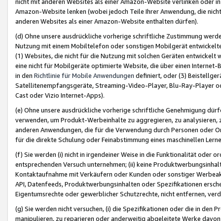
nicht mit anderen Websites als einer Amazon-Website verlinken oder i
Amazon-Website lenken (wobei jedoch Teile Ihrer Anwendung, die nich
anderen Websites als einer Amazon-Website enthalten dürfen).
(d) Ohne unsere ausdrückliche vorherige schriftliche Zustimmung werd
Nutzung mit einem Mobiltelefon oder sonstigen Mobilgerät entwickelt
(1) Websites, die nicht für die Nutzung mit solchen Geräten entwickelt
eine nicht für Mobilgeräte optimierte Website, die über einen Interne
in den
Richtlinie für Mobile Anwendungen
definiert, oder (3) Beistellge
Satellitenempfangsgeräte, Streaming-Video-Player, Blu-Ray-Player ode
Cast oder Vizio Internet-Apps).
(e) Ohne unsere ausdrückliche vorherige schriftliche Genehmigung dürfe
verwenden, um Produkt-Werbeinhalte zu aggregieren, zu analysieren, 
anderen Anwendungen, die für die Verwendung durch Personen oder Or
für die direkte Schulung oder Feinabstimmung eines maschinellen Lern
(f) Sie werden (i) nicht in irgendeiner Weise in die Funktionalität ode
entsprechenden Versuch unternehmen; (ii) keine Produktwerbungsinha
Kontaktaufnahme mit Verkäufern oder Kunden oder sonstiger Werbeaktiv
API, Datenfeeds, Produktwerbungsinhalten oder Spezifikationen erschei
Eigentumsrechte oder gewerblicher Schutzrechte, nicht entfernen, verd
(g) Sie werden nicht versuchen, (i) die Spezifikationen oder die in de
manipulieren, zu reparieren oder anderweitig abgeleitete Werke davon z