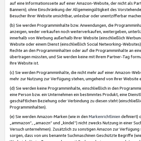
auf eine Informationsseite auf einer Amazon-Website, der nicht als Part
Bannern); ohne Einschränkung der Allgemeingültigkeit des Vorstehende
Besucher Ihrer Website unsichtbar, unlesbar oder unentzifferbar mache
(b) Sie werden Programminhalte bzw. Anwendungen, die Programminhalt
anzeigen, weder verkaufen noch weiterverkaufen, weitergeben, unterli
innerhalb von Werbung außerhalb Ihrer Website (einschließlich Werbun
Website oder einem Dienst (einschließlich Social Networking-Website
Rechte an den Programminhalten oder auf die Programminhalte an eine a
übertragen müssten, und Sie werden keine mit Ihrem Partner-Tag formati
Ihre Website ist.
(c) Sie werden Programminhalte, die nicht mehr auf einer Amazon-Websit
mehr zur Nutzung zur Verfügung stehen, umgehend von Ihrer Website e
(d) Sie werden keine Programminhalte, einschließlich in den Programmin
eine Person bzw. ein Unternehmen ein bestimmtes Produkt, eine Dienstle
geschäftlichen Beziehung oder Verbindung zu diesen steht (einschließli
Programminhalten).
(e) Sie werden Amazon-Marken (wie in den
Markenrichtlinien
definiert) 
„ammazon“, „amaozn“ und „kindel“) nicht zwecks Nutzung in einer Suc
Versuch unternehmen). Zusätzlich zu sonstigen Amazon zur Verfügung 
sorgen, dass von uns benannte Suchmaschinen Geschützte Begriffe (wie 