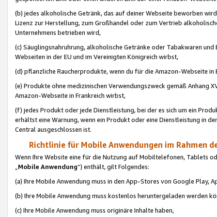
(b) jedes alkoholische Getränk, das auf deiner Webseite beworben wird
Lizenz zur Herstellung, zum Großhandel oder zum Vertrieb alkoholisch
Unternehmens betrieben wird,
(c) Säuglingsnahruhrung, alkoholische Getränke oder Tabakwaren und E
Webseiten in der EU und im Vereinigten Königreich wirbst,
(d) pflanzliche Raucherprodukte, wenn du für die Amazon-Webseite in B
(e) Produkte ohne medizinischen Verwendungszweck gemäß Anhang XVI 
Amazon-Webseite in Frankreich wirbst,
(f) jedes Produkt oder jede Dienstleistung, bei der es sich um ein Prod
erhältst eine Warnung, wenn ein Produkt oder eine Dienstleistung in de
Central ausgeschlossen ist.
Richtlinie für Mobile Anwendungen im Rahmen de
Wenn Ihre Website eine für die Nutzung auf Mobiltelefonen, Tablets 
„
Mobile Anwendung
“) enthält, gilt Folgendes:
(a) Ihre Mobile Anwendung muss in den App-Stores von Google Play, A
(b) Ihre Mobile Anwendung muss kostenlos heruntergeladen werden könn
(c) Ihre Mobile Anwendung muss originäre Inhalte haben,