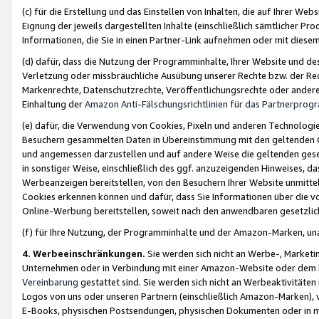
(c) für die Erstellung und das Einstellen von Inhalten, die auf Ihrer We
Eignung der jeweils dargestellten Inhalte (einschließlich sämtlicher 
Informationen, die Sie in einen Partner-Link aufnehmen oder mit diese
(d) dafür, dass die Nutzung der Programminhalte, Ihrer Website und des 
Verletzung oder missbräuchliche Ausübung unserer Rechte bzw. der Recht
Markenrechte, Datenschutzrechte, Veröffentlichungsrechte oder anderer
Einhaltung der
Amazon Anti-Fälschungsrichtlinien für das Partnerpro
(e) dafür, die Verwendung von Cookies, Pixeln und anderen Technologien
Besuchern gesammelten Daten in Übereinstimmung mit den geltenden Ge
und angemessen darzustellen und auf andere Weise die geltenden geset
in sonstiger Weise, einschließlich des ggf. anzuzeigenden Hinweises, d
Werbeanzeigen bereitstellen, von den Besuchern Ihrer Website unmitte
Cookies erkennen können und dafür, dass Sie Informationen über die v
Online-Werbung bereitstellen, soweit nach den anwendbaren gesetzlic
(f) für Ihre Nutzung, der Programminhalte und der Amazon-Marken, u
4. Werbeeinschränkungen.
Sie werden sich nicht an Werbe-, Market
Unternehmen oder in Verbindung mit einer Amazon-Website oder dem Pa
Vereinbarung
gestattet sind. Sie werden sich nicht an Werbeaktivitäten
Logos von uns oder unseren Partnern (einschließlich Amazon-Marken), 
E-Books, physischen Postsendungen, physischen Dokumenten oder in 