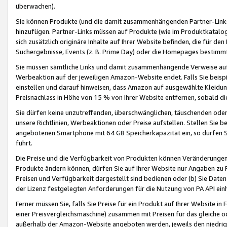
überwachen).
Sie können Produkte (und die damit zusammenhängenden Partner-Links)
hinzufügen. Partner-Links müssen auf Produkte (wie im Produktkatalog de
sich zusätzlich originäre Inhalte auf Ihrer Website befinden, die für 
Suchergebnisse, Events (z. B. Prime Day) oder die Homepages bestimmte
Sie müssen sämtliche Links und damit zusammenhängende Verweise auf z
Werbeaktion auf der jeweiligen Amazon-Website endet. Falls Sie beisp
einstellen und darauf hinweisen, dass Amazon auf ausgewählte Kleidun
Preisnachlass in Höhe von 15 % von Ihrer Website entfernen, sobald di
Sie dürfen keine unzutreffenden, überschwänglichen, täuschenden od
unsere Richtlinien, Werbeaktionen oder Preise aufstellen. Stellen Sie 
angebotenen Smartphone mit 64 GB Speicherkapazität ein, so dürfen S
führt.
Die Preise und die Verfügbarkeit von Produkten können Veränderungen 
Produkte ändern können, dürfen Sie auf Ihrer Website nur Angaben zu P
Preisen und Verfügbarkeit dargestellt sind bedienen oder (b) Sie Daten
der Lizenz festgelegten Anforderungen für die Nutzung von PA API einh
Ferner müssen Sie, falls Sie Preise für ein Produkt auf Ihrer Website in 
einer Preisvergleichsmaschine) zusammen mit Preisen für das gleiche o
außerhalb der Amazon-Website angeboten werden, jeweils den niedrigst