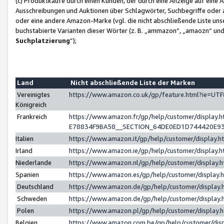
(c) Produktkäufe durch einen Kunden, der durch eine Anzeige auf eine 
Ausschreibungen und Auktionen über Schlagwörter, Suchbegriffe oder 
oder eine andere Amazon-Marke (vgl. die nicht abschließende Liste un
buchstabierte Varianten dieser Wörter (z. B. „ammazon“, „amaozn“ und „
Suchplatzierung
”);
Land
Nicht abschließende Liste der Marken
Vereinigtes
https://www.amazon.co.uk/gp/feature.html?ie=U
Königreich
Frankreich
https://www.amazon.fr/gp/help/customer/displa
E78834F9BA58__SECTION_64DE0ED1D744420E9
Italien
https://www.amazon.it/gp/help/customer/display
Irland
https://www.amazon.ie/gp/help/customer/displa
Niederlande
https://www.amazon.nl/gp/help/customer/display
Spanien
https://www.amazon.es/gp/help/customer/display
Deutschland
https://www.amazon.de/gp/help/customer/displa
Schweden
https://www.amazon.de/gp/help/customer/displa
Polen
https://www.amazon.pl/gp/help/customer/display
Belgien
https://www.amazon.com.be/gp/help/customer/d