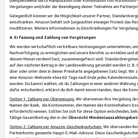
(beispielsweise durch Manipulation oder Kombination von Attributions-
Vergütungen und/oder der Beendigung deiner Teilnahme am Partnerp
Gelegentlich können wir die Möglichkeit unserer Partner, Standardv
einschränken. Amazon behält sich (ungeachtet etwaiger Fristen) das Re
modifizieren. Weitere Informationen zu Einschränkungen für Vergütung
6. Erfassung und Zahlung von Vergütungen
Wir werden wirtschaftlich vertretbare Anstrengungen unternehmen, um 
Nachverfolgung zu ermöglichen und unsere Berichte zu erstellen und di
diesem Monat verdient hast, zusammengefasst sind. Standardvergütung
auf den nächsten Betrag in der Landeswährung gerundet werden (z. B. C
über oder unter dem in deiner Preiskarte angegebenen Satz liegt. Wir
eine Amazon-Webseite etwa 60 Tage nach Ende jedes Kalendermonats, i
wurden. Du kannst wählen, ob du Zahlungen in einer anderen Währung
dafür entscheidest, erklärst du dich damit einverstanden, dass die K
Option 1: Zahlung per Überweisung.
Wir überweisen Ihre Vergütung dir
Namen der Bank, die Kontonummer, den Namen des Kontoinhabers bzw. a
erforderlich) nennen. Sollten Sie sich für diese Option entscheiden, be
fällige Gesamtbetrag den in der
Übersicht Mindestauszahlungsbet
Option 2: Zahlung per Amazon-Geschenkgutschein.
Wir übersenden Ihne
Partnerkonto genannte Haupt-E-Mail-Adresse. Diese Geschenkgutschei