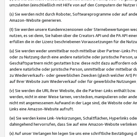
umzuleiten (einschließlich mit Hilfe von auf den Computern der Nutzer i
(s) Sie werden nicht durch Roboter, Softwareprogramme oder auf andere
Amazon-Website generieren.
(t) Sie werden unsere Kundenrezensionen oder Sternebewertungen wed
nutzen, es sei denn, Sie haben über die Creators API und die PA API e
erfüllen die in der Lizenz beschriebenen Voraussetzungen für die Nutzu
(u) Sie werden weder unmittelbar noch mittelbar über Partner-Links P
oder zu Nutzung durch eine andere natürliche oder juristische Person,
Geschäftspartnern nicht gestatten bzw. diese nicht dazu auffordern od
andere natürliche oder juristische Person, unmittelbar oder mittelbar
zu Wiederverkaufs- oder gewerblichen Zwecken (gleich welcher Art) 
auf Ihrer Website zum Wiederverkauf oder für gewerbliche Nutzungen 
(v) Sie werden die URL Ihrer Website, die die Partner-Links enthält b
werden, nicht in einer Weise tarnen, verstecken, manipulieren oder and
nicht mit angemessenem Aufwand in der Lage sind, die Website oder A
Links eine Amazon-Website aufruft.
(w) Sie werden keine Link-Verkürzungen, Schaltflächen, Hyperlinks ode
dahingehend hervorrufen, dass Sie auf eine Amazon-Website verlinken
(x) Auf unser Verlangen hin legen Sie uns eine schriftliche Bestätigung