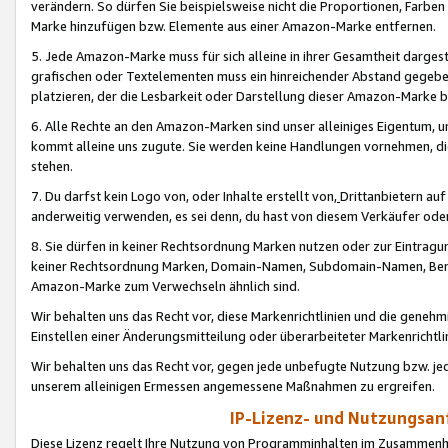
verändern. So dürfen Sie beispielsweise nicht die Proportionen, Farb
Marke hinzufügen bzw. Elemente aus einer Amazon-Marke entfernen.
5. Jede Amazon-Marke muss für sich alleine in ihrer Gesamtheit darge
grafischen oder Textelementen muss ein hinreichender Abstand gegebe
platzieren, der die Lesbarkeit oder Darstellung dieser Amazon-Marke b
6. Alle Rechte an den Amazon-Marken sind unser alleiniges Eigentum, 
kommt alleine uns zugute. Sie werden keine Handlungen vornehmen, 
stehen.
7. Du darfst kein Logo von, oder Inhalte erstellt von,
Drittanbietern au
anderweitig verwenden, es sei denn, du hast von diesem Verkäufer oder
8. Sie dürfen in keiner Rechtsordnung Marken nutzen oder zur Eintragu
keiner Rechtsordnung Marken, Domain-Namen, Subdomain-Namen, Benu
Amazon-Marke zum Verwechseln ähnlich sind.
Wir behalten uns das Recht vor, diese Markenrichtlinien und die gene
Einstellen einer Änderungsmitteilung oder überarbeiteter Markenricht
Wir behalten uns das Recht vor, gegen jede unbefugte Nutzung bzw. jede 
unserem alleinigen Ermessen angemessene Maßnahmen zu ergreifen.
IP-Lizenz- und Nutzungsan
Diese Lizenz regelt Ihre Nutzung von Programminhalten im Zusammen