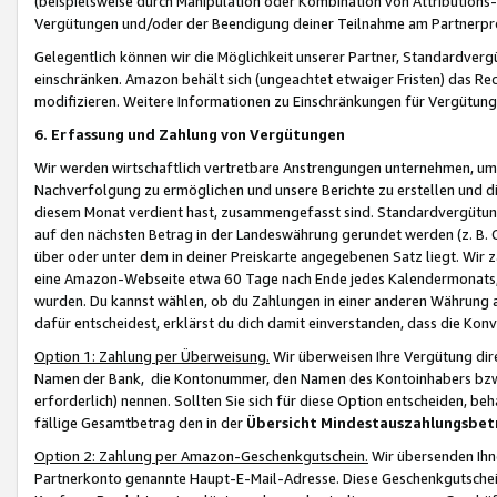
(beispielsweise durch Manipulation oder Kombination von Attributions-
Vergütungen und/oder der Beendigung deiner Teilnahme am Partnerp
Gelegentlich können wir die Möglichkeit unserer Partner, Standardv
einschränken. Amazon behält sich (ungeachtet etwaiger Fristen) das Re
modifizieren. Weitere Informationen zu Einschränkungen für Vergütung
6. Erfassung und Zahlung von Vergütungen
Wir werden wirtschaftlich vertretbare Anstrengungen unternehmen, um 
Nachverfolgung zu ermöglichen und unsere Berichte zu erstellen und di
diesem Monat verdient hast, zusammengefasst sind. Standardvergütung
auf den nächsten Betrag in der Landeswährung gerundet werden (z. B. C
über oder unter dem in deiner Preiskarte angegebenen Satz liegt. Wir
eine Amazon-Webseite etwa 60 Tage nach Ende jedes Kalendermonats, i
wurden. Du kannst wählen, ob du Zahlungen in einer anderen Währung
dafür entscheidest, erklärst du dich damit einverstanden, dass die K
Option 1: Zahlung per Überweisung.
Wir überweisen Ihre Vergütung dir
Namen der Bank, die Kontonummer, den Namen des Kontoinhabers bzw. a
erforderlich) nennen. Sollten Sie sich für diese Option entscheiden, be
fällige Gesamtbetrag den in der
Übersicht Mindestauszahlungsbet
Option 2: Zahlung per Amazon-Geschenkgutschein.
Wir übersenden Ihne
Partnerkonto genannte Haupt-E-Mail-Adresse. Diese Geschenkgutschei