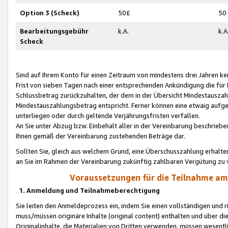
Option 3 (Scheck)
50£
50
Bearbeitungsgebühr
k.A.
k.A
Scheck
Sind auf Ihrem Konto für einen Zeitraum von mindestens drei Jahren kein
Frist von sieben Tagen nach einer entsprechenden Ankündigung die für
Schlussbetrag zurückzuhalten, der dem in der Übersicht Mindestausz
Mindestauszahlungsbetrag entspricht. Ferner können eine etwaig aufg
unterliegen oder durch geltende Verjährungsfristen verfallen.
An Sie unter Abzug bzw. Einbehalt aller in der Vereinbarung beschrieb
Ihnen gemäß der Vereinbarung zustehenden Beträge dar.
Sollten Sie, gleich aus welchem Grund, eine Überschusszahlung erhalte
an Sie im Rahmen der Vereinbarung zukünftig zahlbaren Vergütung zu 
Voraussetzungen für die Teilnahme a
1. Anmeldung und Teilnahmeberechtigung
Sie leiten den Anmeldeprozess ein, indem Sie einen vollständigen und 
muss/müssen originäre Inhalte (original content) enthalten und über d
Originalinhalte, die Materialien von Dritten verwenden, müssen wese