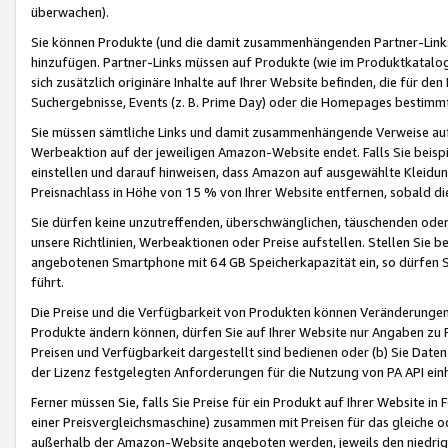
überwachen).
Sie können Produkte (und die damit zusammenhängenden Partner-Links)
hinzufügen. Partner-Links müssen auf Produkte (wie im Produktkatalog de
sich zusätzlich originäre Inhalte auf Ihrer Website befinden, die für 
Suchergebnisse, Events (z. B. Prime Day) oder die Homepages bestimmte
Sie müssen sämtliche Links und damit zusammenhängende Verweise auf z
Werbeaktion auf der jeweiligen Amazon-Website endet. Falls Sie beisp
einstellen und darauf hinweisen, dass Amazon auf ausgewählte Kleidun
Preisnachlass in Höhe von 15 % von Ihrer Website entfernen, sobald di
Sie dürfen keine unzutreffenden, überschwänglichen, täuschenden od
unsere Richtlinien, Werbeaktionen oder Preise aufstellen. Stellen Sie 
angebotenen Smartphone mit 64 GB Speicherkapazität ein, so dürfen S
führt.
Die Preise und die Verfügbarkeit von Produkten können Veränderungen 
Produkte ändern können, dürfen Sie auf Ihrer Website nur Angaben zu P
Preisen und Verfügbarkeit dargestellt sind bedienen oder (b) Sie Daten
der Lizenz festgelegten Anforderungen für die Nutzung von PA API einh
Ferner müssen Sie, falls Sie Preise für ein Produkt auf Ihrer Website in 
einer Preisvergleichsmaschine) zusammen mit Preisen für das gleiche o
außerhalb der Amazon-Website angeboten werden, jeweils den niedrigst