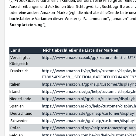
(c) Produktkäufe durch einen Kunden, der durch eine Anzeige auf eine 
Ausschreibungen und Auktionen über Schlagwörter, Suchbegriffe oder 
oder eine andere Amazon-Marke (vgl. die nicht abschließende Liste un
buchstabierte Varianten dieser Wörter (z. B. „ammazon“, „amaozn“ und „
Suchplatzierung
”);
Land
Nicht abschließende Liste der Marken
Vereinigtes
https://www.amazon.co.uk/gp/feature.html?ie=U
Königreich
Frankreich
https://www.amazon.fr/gp/help/customer/displa
E78834F9BA58__SECTION_64DE0ED1D744420E9
Italien
https://www.amazon.it/gp/help/customer/display
Irland
https://www.amazon.ie/gp/help/customer/displa
Niederlande
https://www.amazon.nl/gp/help/customer/display
Spanien
https://www.amazon.es/gp/help/customer/display
Deutschland
https://www.amazon.de/gp/help/customer/displa
Schweden
https://www.amazon.de/gp/help/customer/displa
Polen
https://www.amazon.pl/gp/help/customer/display
Belgien
https://www.amazon.com.be/gp/help/customer/d