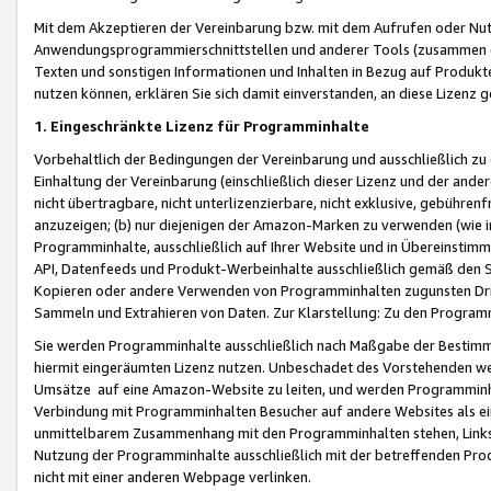
Mit dem Akzeptieren der Vereinbarung bzw. mit dem Aufrufen oder Nutz
Anwendungsprogrammierschnittstellen und anderer Tools (zusammen die
Texten und sonstigen Informationen und Inhalten in Bezug auf Produkte
nutzen können, erklären Sie sich damit einverstanden, an diese Lizenz 
1. Eingeschränkte Lizenz für Programminhalte
Vorbehaltlich der Bedingungen der Vereinbarung und ausschließlich z
Einhaltung der Vereinbarung (einschließlich dieser Lizenz und der ande
nicht übertragbare, nicht unterlizenzierbare, nicht exklusive, gebühren
anzuzeigen; (b) nur diejenigen der Amazon-Marken zu verwenden (wie in 
Programminhalte, ausschließlich auf Ihrer Website und in Übereinstimmu
API, Datenfeeds und Produkt-Werbeinhalte ausschließlich gemäß den Spe
Kopieren oder andere Verwenden von Programminhalten zugunsten Dri
Sammeln und Extrahieren von Daten. Zur Klarstellung: Zu den Program
Sie werden Programminhalte ausschließlich nach Maßgabe der Besti
hiermit eingeräumten Lizenz nutzen. Unbeschadet des Vorstehenden we
Umsätze auf eine Amazon-Website zu leiten, und werden Programminhal
Verbindung mit Programminhalten Besucher auf andere Websites als ein
unmittelbarem Zusammenhang mit den Programminhalten stehen, Links z
Nutzung der Programminhalte ausschließlich mit der betreffenden Pr
nicht mit einer anderen Webpage verlinken.