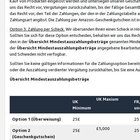
Kauf von Produkten eingelöst werden und unterliegen unseren Geschäf
uns das Recht vor, Vergütungen zurückzuhalten, bis der fällige Gesamt
das Recht vor, den Teil der Zahlungen, der den in der Zahlungstabelle 
Zahlungsart angibst. Die Zahlung per Amazon-Geschenkgutschein ist in
Option 3: Zahlung per Scheck.
Wir übersenden Ihnen einen Scheck in Höh
Sollten Sie sich für diese Option entscheiden, behalten wir uns das Rec
den in der
Übersicht Mindestauszahlungsbeträge
genannten Mindest
der
Übersicht Mindestauszahlungsbeträge
angegebene Bearbeitung
und Schweden nicht verfügbar.
Sollten Sie keine gültigen Informationen für die Zahlungsoption bereit
oder die Auszahlung verdienter Vergütung zurückhalten, bis Sie eine A
Übersicht Mindestauszahlungsbeträge
UK Maxium
UK
FR,
Minimum
un
Option 1 (Überweisung)
25£
25
£5,000
Option 2
25£
25
(Geschenkgutschein)