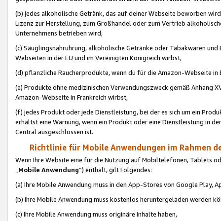
(b) jedes alkoholische Getränk, das auf deiner Webseite beworben wird
Lizenz zur Herstellung, zum Großhandel oder zum Vertrieb alkoholisch
Unternehmens betrieben wird,
(c) Säuglingsnahruhrung, alkoholische Getränke oder Tabakwaren und E
Webseiten in der EU und im Vereinigten Königreich wirbst,
(d) pflanzliche Raucherprodukte, wenn du für die Amazon-Webseite in B
(e) Produkte ohne medizinischen Verwendungszweck gemäß Anhang XVI 
Amazon-Webseite in Frankreich wirbst,
(f) jedes Produkt oder jede Dienstleistung, bei der es sich um ein Prod
erhältst eine Warnung, wenn ein Produkt oder eine Dienstleistung in de
Central ausgeschlossen ist.
Richtlinie für Mobile Anwendungen im Rahmen de
Wenn Ihre Website eine für die Nutzung auf Mobiltelefonen, Tablets 
„
Mobile Anwendung
“) enthält, gilt Folgendes:
(a) Ihre Mobile Anwendung muss in den App-Stores von Google Play, A
(b) Ihre Mobile Anwendung muss kostenlos heruntergeladen werden könn
(c) Ihre Mobile Anwendung muss originäre Inhalte haben,