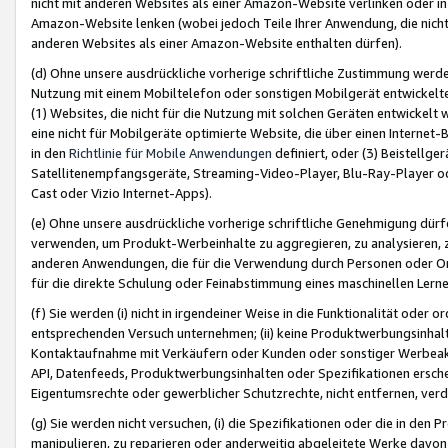
nicht mit anderen Websites als einer Amazon-Website verlinken oder i
Amazon-Website lenken (wobei jedoch Teile Ihrer Anwendung, die nich
anderen Websites als einer Amazon-Website enthalten dürfen).
(d) Ohne unsere ausdrückliche vorherige schriftliche Zustimmung werd
Nutzung mit einem Mobiltelefon oder sonstigen Mobilgerät entwickelt
(1) Websites, die nicht für die Nutzung mit solchen Geräten entwickelt
eine nicht für Mobilgeräte optimierte Website, die über einen Interne
in den
Richtlinie für Mobile Anwendungen
definiert, oder (3) Beistellge
Satellitenempfangsgeräte, Streaming-Video-Player, Blu-Ray-Player ode
Cast oder Vizio Internet-Apps).
(e) Ohne unsere ausdrückliche vorherige schriftliche Genehmigung dürfe
verwenden, um Produkt-Werbeinhalte zu aggregieren, zu analysieren, 
anderen Anwendungen, die für die Verwendung durch Personen oder Or
für die direkte Schulung oder Feinabstimmung eines maschinellen Lern
(f) Sie werden (i) nicht in irgendeiner Weise in die Funktionalität ode
entsprechenden Versuch unternehmen; (ii) keine Produktwerbungsinha
Kontaktaufnahme mit Verkäufern oder Kunden oder sonstiger Werbeaktiv
API, Datenfeeds, Produktwerbungsinhalten oder Spezifikationen erschei
Eigentumsrechte oder gewerblicher Schutzrechte, nicht entfernen, verd
(g) Sie werden nicht versuchen, (i) die Spezifikationen oder die in de
manipulieren, zu reparieren oder anderweitig abgeleitete Werke davon z