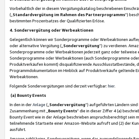
Vorbehaltlich der in diesem Vergütungskatalog beschriebenen Einschr
(„
Standardvergütung im Rahmen des Partnerprogramms
“) besc
bestimmten Prozentsatzes der Qualifizierten Erlöse.
4. Sondervergütung oder Werbeaktionen
Gelegentlich können wir Sonderprogramme oder Werbeaktionen auflegen,
oder alternative Vergütung („
Sondervergütung
”) zu verdienen. Amazo
Sonderprogramme oder Werbeaktionen jederzeit ganz oder teilweise einz
Sonderprogramme oder Werbeaktionen (auch Sonderprogramme oder We
Produktverkäufen kommt) disqualifizierende Ausschlusstatbestände, di
Programmdokumentation im Hinblick auf Produktverkäufe geltende E
Werbeaktionen.
Folgende Sondervergütungen sind derzeit verfügbar:
hier
.
(a) Bounty Events
In den in der
Anlage
(„
Sondervergütung
“) aufgeführten Ländern sind
Zusammenhang mit „
Bounty Events
“ die in dieser Ziffer 4 (a) besch
Bounty Event wie in der Anlage beschrieben anspruchsberechtigt sein mu
teilnehmende Startseite einer Amazon-Website aufruft und (2) der Kun
ausführt.
Amazon zahlt keine Sondervergütung, wenn das zugrundeliegende Boun