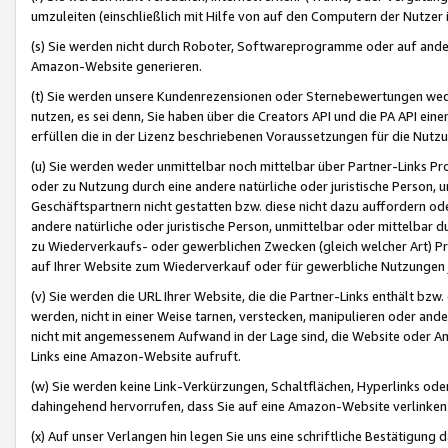
umzuleiten (einschließlich mit Hilfe von auf den Computern der Nutzer i
(s) Sie werden nicht durch Roboter, Softwareprogramme oder auf andere
Amazon-Website generieren.
(t) Sie werden unsere Kundenrezensionen oder Sternebewertungen wed
nutzen, es sei denn, Sie haben über die Creators API und die PA API e
erfüllen die in der Lizenz beschriebenen Voraussetzungen für die Nutzu
(u) Sie werden weder unmittelbar noch mittelbar über Partner-Links P
oder zu Nutzung durch eine andere natürliche oder juristische Person,
Geschäftspartnern nicht gestatten bzw. diese nicht dazu auffordern od
andere natürliche oder juristische Person, unmittelbar oder mittelbar
zu Wiederverkaufs- oder gewerblichen Zwecken (gleich welcher Art) 
auf Ihrer Website zum Wiederverkauf oder für gewerbliche Nutzungen 
(v) Sie werden die URL Ihrer Website, die die Partner-Links enthält b
werden, nicht in einer Weise tarnen, verstecken, manipulieren oder and
nicht mit angemessenem Aufwand in der Lage sind, die Website oder A
Links eine Amazon-Website aufruft.
(w) Sie werden keine Link-Verkürzungen, Schaltflächen, Hyperlinks ode
dahingehend hervorrufen, dass Sie auf eine Amazon-Website verlinken
(x) Auf unser Verlangen hin legen Sie uns eine schriftliche Bestätigung