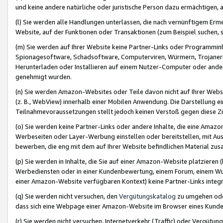
und keine andere natürliche oder juristische Person dazu ermächtigen, a
(l) Sie werden alle Handlungen unterlassen, die nach vernünftigem Erme
Website, auf der Funktionen oder Transaktionen (zum Beispiel suchen, s
(m) Sie werden auf Ihrer Website keine Partner-Links oder Programmin
Spionagesoftware, Schadsoftware, Computerviren, Würmern, Trojaner
Herunterladen oder Installieren auf einem Nutzer-Computer oder ande
genehmigt wurden.
(n) Sie werden Amazon-Websites oder Teile davon nicht auf Ihrer Websi
(z. B., WebView) innerhalb einer Mobilen Anwendung. Die Darstellung ein
Teilnahmevoraussetzungen stellt jedoch keinen Verstoß gegen diese Zif
(o) Sie werden keine Partner-Links oder andere Inhalte, die eine Am
Werbeseiten oder Layer-Werbung einstellen oder bereitstellen, mit Au
bewerben, die eng mit dem auf Ihrer Website befindlichen Material z
(p) Sie werden in Inhalte, die Sie auf einer Amazon-Website platzier
Werbediensten oder in einer Kundenbewertung, einem Forum, einem Wun
einer Amazon-Website verfügbaren Kontext) keine Partner-Links integr
(q) Sie werden nicht versuchen, den
Vergütungskatalog
zu umgehen oder
dass sich eine Webpage einer Amazon-Website im Browser eines Kunden 
(r) Sie werden nicht versuchen, Internetverkehr (Traffic) oder Vergü