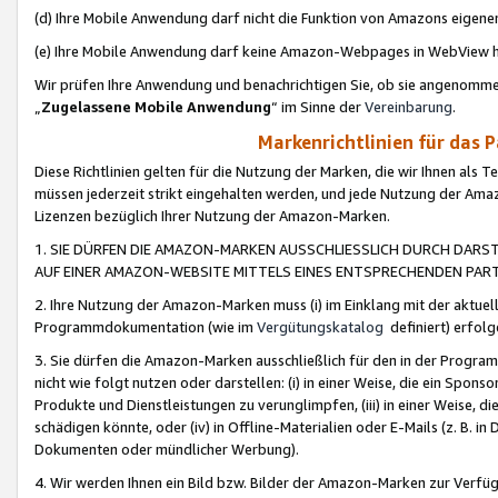
(d) Ihre Mobile Anwendung darf nicht die Funktion von Amazons eige
(e) Ihre Mobile Anwendung darf keine Amazon-Webpages in WebView 
Wir prüfen Ihre Anwendung und benachrichtigen Sie, ob sie angenomm
„
Zugelassene Mobile Anwendung
“ im Sinne der
Vereinbarung
.
Markenrichtlinien für das 
Diese Richtlinien gelten für die Nutzung der Marken, die wir Ihnen als 
müssen jederzeit strikt eingehalten werden, und jede Nutzung der Ama
Lizenzen bezüglich Ihrer Nutzung der Amazon-Marken.
1. SIE DÜRFEN DIE AMAZON-MARKEN AUSSCHLIESSLICH DURCH DARS
AUF EINER AMAZON-WEBSITE MITTELS EINES ENTSPRECHENDEN PART
2. Ihre Nutzung der Amazon-Marken muss (i) im Einklang mit der aktuells
Programmdokumentation (wie im
Vergütungskatalog
definiert) erfolg
3. Sie dürfen die Amazon-Marken ausschließlich für den in der Progr
nicht wie folgt nutzen oder darstellen: (i) in einer Weise, die ein Spo
Produkte und Dienstleistungen zu verunglimpfen, (iii) in einer Weise
schädigen könnte, oder (iv) in Offline-Materialien oder E-Mails (z. B.
Dokumenten oder mündlicher Werbung).
4. Wir werden Ihnen ein Bild bzw. Bilder der Amazon-Marken zur Verfüg