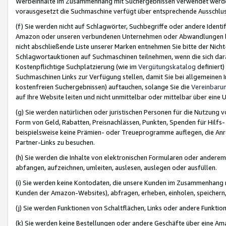
Werbeinhalte im Zusammenhang mit Suchergebnissen verwendet werden,
vorausgesetzt die Suchmaschine verfügt über entsprechende Ausschlu
(f) Sie werden nicht auf Schlagwörter, Suchbegriffe oder andere Ident
Amazon oder unseren verbundenen Unternehmen oder Abwandlungen bzw
nicht abschließende Liste unserer Marken entnehmen Sie bitte der Nich
Schlagwortauktionen auf Suchmaschinen teilnehmen, wenn die sich da
Kostenpflichtige Suchplatzierung (wie im
Vergütungskatalog
definiert
Suchmaschinen Links zur Verfügung stellen, damit Sie bei allgemeinen I
kostenfreien Suchergebnissen) auftauchen, solange Sie die
Vereinbaru
auf Ihre Website leiten und nicht unmittelbar oder mittelbar über eine
(g) Sie werden natürlichen oder juristischen Personen für die Nutzung 
Form von Geld, Rabatten, Preisnachlässen, Punkten, Spenden für Hilfs
beispielsweise keine Prämien- oder Treueprogramme auflegen, die Anrei
Partner-Links zu besuchen.
(h) Sie werden die Inhalte von elektronischen Formularen oder anderem M
abfangen, aufzeichnen, umleiten, auslesen, auslegen oder ausfüllen.
(i) Sie werden keine Kontodaten, die unsere Kunden im Zusammenhang 
Kunden der Amazon-Websites), abfragen, erheben, einholen, speichern,
(j) Sie werden Funktionen von Schaltflächen, Links oder andere Funkti
(k) Sie werden keine Bestellungen oder andere Geschäfte über eine Ama