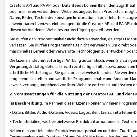
Creators API und PA API oder Datenfeeds können Ihnen den Zugriff auf D
oder mehreren verbundenen Websites angebotenen Produkte ermögliche
Daten, Bilder, Texte oder sonstigen Informationen oder Inhalte zuzugre
anwendbaren Lizenzvereinbarungen für die Creators API und PA API od
diesen verbundenen Websites zur Verfügung gestellt werden.
Sie dürfen den Programminhalt nicht dazu verwenden, geistiges Eigent
verletzen. Sie dürfen Programminhalte nicht verwenden, um direkt ode
maschinelles Lernen oder verwandte Technologien zu entwickeln oder zu
Die Lizenz endet mit sofortiger Wirkung automatisch, wenn Sie zu irg
Vergütungskatalog definiert) nicht rechtzeitig erfüllen bzw. ansonsten
schriftliche Mitteilung an Sie ganz oder teilweise beenden. Sie werden
umgehend einstellen und sämtliche Programminhalte und Amazon-Marke
jeweils verlangt, umgehend von Ihrer Website entfernen und löschen od
2. Voraussetzungen für die Nutzung der Creators API und der P
(a)
Beschreibung
. Im Rahmen dieser Lizenz können wir Ihnen Programmi
• Daten, Bilder, Audio-Dateien, Videos, Logos, Benutzerschnittstellen-
• Textmaterialien, wie beispielsweise Produktinformationen in Textfor
Neben den vorstehenden Produktwerbungsinhalten und dem Zugriff auf 
Zusammenhang mit Creators API und PA API Musterquellcodes und -bibli