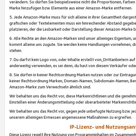
verändern. So dürfen Sie beispielsweise nicht die Proportionen, Farb
Marke hinzufügen bzw. Elemente aus einer Amazon-Marke entfernen.
5. Jede Amazon-Marke muss für sich alleine in ihrer Gesamtheit darge
grafischen oder Textelementen muss ein hinreichender Abstand gegebe
platzieren, der die Lesbarkeit oder Darstellung dieser Amazon-Marke b
6. Alle Rechte an den Amazon-Marken sind unser alleiniges Eigentum, 
kommt alleine uns zugute. Sie werden keine Handlungen vornehmen, 
stehen.
7. Du darfst kein Logo von, oder Inhalte erstellt von,
Drittanbietern au
anderweitig verwenden, es sei denn, du hast von diesem Verkäufer oder
8. Sie dürfen in keiner Rechtsordnung Marken nutzen oder zur Eintragu
keiner Rechtsordnung Marken, Domain-Namen, Subdomain-Namen, Benu
Amazon-Marke zum Verwechseln ähnlich sind.
Wir behalten uns das Recht vor, diese Markenrichtlinien und die gene
Einstellen einer Änderungsmitteilung oder überarbeiteter Markenricht
Wir behalten uns das Recht vor, gegen jede unbefugte Nutzung bzw. jede 
unserem alleinigen Ermessen angemessene Maßnahmen zu ergreifen.
IP-Lizenz- und Nutzungsan
Diese Lizenz regelt Ihre Nutzung von Programminhalten im Zusammen