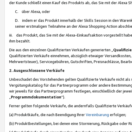
der Kunde schließt einen Kauf des Produkts ab, das Sie mit der Alexa 
C. über Alexa, oder
D. indem er das Produkt innerhalb der Skills Session in den Waren
seiner erstmaligen Teilnahme an der Alexa Shopping Action abschlie
iii. das Produkt, das Sie mit der Alexa-Einkaufsaktion vorgestellt ha
ihm bezahlt.
Die aus den einzelnen Qualifizierten Verkäufen generierten „
Qualifizi
Qualifizierten Verkäufe einnehmen, abzüglich etwaiger Versandkosten
Mehrwertsteuer), Servicegebühren, Gutschriften, Preisnachlässe, Bear
2. Ausgeschlossene Verkäufe
Unbeschadet des Vorstehenden gelten Qualifizierte Verkäufe nicht als
Vergütungskatalog für das Partnerprogramm oder andere Bestimmungen,
wir jeweils für das Partnerprogramm festlegen, einschließlich der jewe
„
Programmdokumentation
“).
Ferner gelten folgende Verkäufe, die andernfalls Qualifizierte Verkä
(a) Produktkäufe, die nach Beendigung Ihrer
Vereinbarung
erfolgen;
(b) Produktbestellungen, bei denen eine Stornierung, Rückgabe oder R