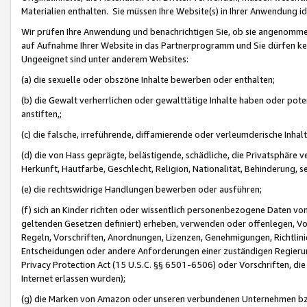
Materialien enthalten. Sie müssen Ihre Website(s) in Ihrer Anwendung ide
Wir prüfen Ihre Anwendung und benachrichtigen Sie, ob sie angenommen
auf Aufnahme Ihrer Website in das Partnerprogramm und Sie dürfen kei
Ungeeignet sind unter anderem Websites:
(a) die sexuelle oder obszöne Inhalte bewerben oder enthalten;
(b) die Gewalt verherrlichen oder gewalttätige Inhalte haben oder pot
anstiften,;
(c) die falsche, irreführende, diffamierende oder verleumderische Inha
(d) die von Hass geprägte, belästigende, schädliche, die Privatsphäre v
Herkunft, Hautfarbe, Geschlecht, Religion, Nationalität, Behinderung, 
(e) die rechtswidrige Handlungen bewerben oder ausführen;
(f) sich an Kinder richten oder wissentlich personenbezogene Daten vo
geltenden Gesetzen definiert) erheben, verwenden oder offenlegen, Vo
Regeln, Vorschriften, Anordnungen, Lizenzen, Genehmigungen, Richtlini
Entscheidungen oder andere Anforderungen einer zuständigen Regierung
Privacy Protection Act (15 U.S.C. §§ 6501-6506) oder Vorschriften, di
Internet erlassen wurden);
(g) die Marken von Amazon oder unseren verbundenen Unternehmen b