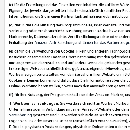
(c) für die Erstellung und das Einstellen von Inhalten, die auf Ihrer We
Eignung der jeweils dargestellten Inhalte (einschließlich sämtlicher 
Informationen, die Sie in einen Partner-Link aufnehmen oder mit diese
(d) dafür, dass die Nutzung der Programminhalte, Ihrer Website und des 
Verletzung oder missbräuchliche Ausübung unserer Rechte bzw. der Recht
Markenrechte, Datenschutzrechte, Veröffentlichungsrechte oder anderer
Einhaltung der
Amazon Anti-Fälschungsrichtlinien für das Partnerpro
(e) dafür, die Verwendung von Cookies, Pixeln und anderen Technologien
Besuchern gesammelten Daten in Übereinstimmung mit den geltenden Ge
und angemessen darzustellen und auf andere Weise die geltenden geset
in sonstiger Weise, einschließlich des ggf. anzuzeigenden Hinweises, d
Werbeanzeigen bereitstellen, von den Besuchern Ihrer Website unmitte
Cookies erkennen können und dafür, dass Sie Informationen über die v
Online-Werbung bereitstellen, soweit nach den anwendbaren gesetzlic
(f) für Ihre Nutzung, der Programminhalte und der Amazon-Marken, u
4. Werbeeinschränkungen.
Sie werden sich nicht an Werbe-, Market
Unternehmen oder in Verbindung mit einer Amazon-Website oder dem Pa
Vereinbarung
gestattet sind. Sie werden sich nicht an Werbeaktivitäten
Logos von uns oder unseren Partnern (einschließlich Amazon-Marken), 
E-Books, physischen Postsendungen, physischen Dokumenten oder in 