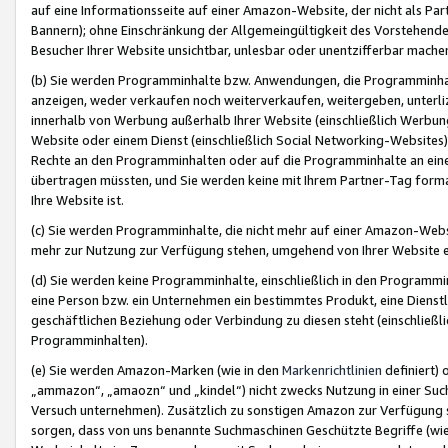
auf eine Informationsseite auf einer Amazon-Website, der nicht als Part
Bannern); ohne Einschränkung der Allgemeingültigkeit des Vorstehende
Besucher Ihrer Website unsichtbar, unlesbar oder unentzifferbar mache
(b) Sie werden Programminhalte bzw. Anwendungen, die Programminhalt
anzeigen, weder verkaufen noch weiterverkaufen, weitergeben, unterli
innerhalb von Werbung außerhalb Ihrer Website (einschließlich Werbun
Website oder einem Dienst (einschließlich Social Networking-Website
Rechte an den Programminhalten oder auf die Programminhalte an eine a
übertragen müssten, und Sie werden keine mit Ihrem Partner-Tag formati
Ihre Website ist.
(c) Sie werden Programminhalte, die nicht mehr auf einer Amazon-Websit
mehr zur Nutzung zur Verfügung stehen, umgehend von Ihrer Website e
(d) Sie werden keine Programminhalte, einschließlich in den Programmin
eine Person bzw. ein Unternehmen ein bestimmtes Produkt, eine Dienstle
geschäftlichen Beziehung oder Verbindung zu diesen steht (einschließli
Programminhalten).
(e) Sie werden Amazon-Marken (wie in den
Markenrichtlinien
definiert) 
„ammazon“, „amaozn“ und „kindel“) nicht zwecks Nutzung in einer Suc
Versuch unternehmen). Zusätzlich zu sonstigen Amazon zur Verfügung 
sorgen, dass von uns benannte Suchmaschinen Geschützte Begriffe (wie 