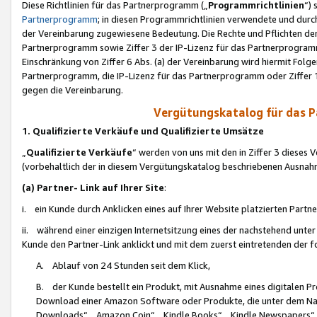
Diese Richtlinien für das Partnerprogramm („
Programmrichtlinien
“)
Partnerprogramm
; in diesen Programmrichtlinien verwendete und durch
der Vereinbarung zugewiesene Bedeutung. Die Rechte und Pflichten de
Partnerprogramm sowie Ziffer 3 der IP-Lizenz für das Partnerprogram
Einschränkung von Ziffer 6 Abs. (a) der Vereinbarung wird hiermit Fol
Partnerprogramm, die IP-Lizenz für das Partnerprogramm oder Ziffer 1
gegen die Vereinbarung.
Vergütungskatalog für das 
1. Qualifizierte Verkäufe und Qualifizierte Umsätze
„
Qualifizierte Verkäufe
“ werden von uns mit den in Ziffer 3 diese
(vorbehaltlich der in diesem Vergütungskatalog beschriebenen Ausnah
(a) Partner- Link auf Ihrer Site
:
i. ein Kunde durch Anklicken eines auf Ihrer Website platzierten Part
ii. während einer einzigen Internetsitzung eines der nachstehend unter (i)
Kunde den Partner-Link anklickt und mit dem zuerst eintretenden der f
A. Ablauf von 24 Stunden seit dem Klick,
B. der Kunde bestellt ein Produkt, mit Ausnahme eines digitalen P
Download einer Amazon Software oder Produkte, die unter dem N
Downloads“, „Amazon Coin“, „Kindle Books“, „Kindle Newspapers“, „