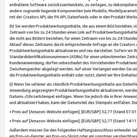
enthaltene Software zurückzuentwickeln, zu zerlegen, zu dekompilier
andere zugrunde liegende Komponenten (wie Modelle, Modellparameter
mit der Creators API, der PA API, Datenfeeds oder in den Produkt Werb
(h) Sie werden Produktwerbungsinhalte, die aus einem Bild bestehen, ni
Zeitraum von bis zu 24 Stunden einen Link auf Produktwerbungsinhalte
die nicht aus Bildern bestehen, für einen Zeitraum von bis zu 24 Stund
Ablauf dieses Zeitraums durch entsprechende Anfrage an die Creators 
Produktwerbungsinhalte aktualisieren und neu darstellen. Sofern wir Ih
Standardidentifikationsnummern (ASINs) für einen unbestimmten Zeitra
Kundenanwendung, dürfen unbeschadet des Vorstehenden Produktwerbu
Zwischenspeicher abgelegt werden. Auf unser Verlangen werden Sie un
die Produktwerbungsinhalte enthält oder nutzt, damit wir Ihre Einhalt
(i) Wenn Sie seltener als stündlich Produktwerbungsinhalte aus Datenfe
Anwendung angezeigten Produktwerbungsinhalte aktualisieren, werden 
Datums-/Uhrzeitstempel einfügen. Wenn Sie jedoch die in Ihrer Anwe
und aktualisiert haben, kann der Datumsteil des Stempels entfallen. Dies
• Preis auf [Amazon-Website einfügen]: [EUR/GBP] 32,77 (Stand 07.01.
• Preis auf [Amazon-Website einfügen]: [EUR/GBP] 32,77 (Stand 14:11 
Außerdem müssen Sie den folgenden Haftungsausschluss entweder neb
ein Pop-up-Fenster, ein Pop-up-Skript oder ein sonstiges vergleichba