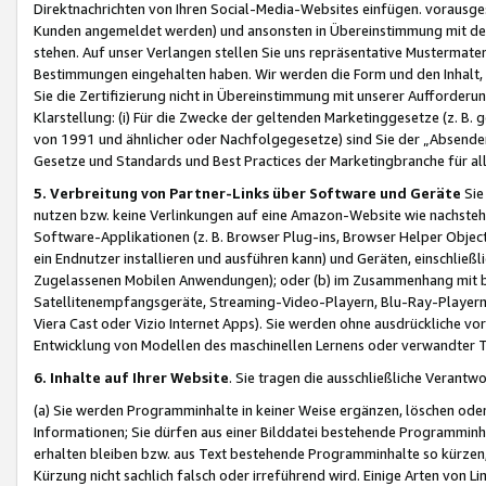
Direktnachrichten von Ihren Social-Media-Websites einfügen. vorausg
Kunden angemeldet werden) und ansonsten in Übereinstimmung mit der
stehen. Auf unser Verlangen stellen Sie uns repräsentative Mustermater
Bestimmungen eingehalten haben. Wir werden die Form und den Inhalt, di
Sie die Zertifizierung nicht in Übereinstimmung mit unserer Aufforderu
Klarstellung: (i) Für die Zwecke der geltenden Marketinggesetze (z. 
von 1991 und ähnlicher oder Nachfolgegesetze) sind Sie der „Absender“ j
Gesetze und Standards und Best Practices der Marketingbranche für 
5. Verbreitung von Partner-Links über Software und Geräte
Sie
nutzen bzw. keine Verlinkungen auf eine Amazon-Website wie nachsteh
Software-Applikationen (z. B. Browser Plug-ins, Browser Helper Objec
ein Endnutzer installieren und ausführen kann) und Geräten, einschlie
Zugelassenen Mobilen Anwendungen); oder (b) im Zusammenhang mit bzw.
Satellitenempfangsgeräte, Streaming-Video-Playern, Blu-Ray-Playern 
Viera Cast oder Vizio Internet Apps). Sie werden ohne ausdrückliche v
Entwicklung von Modellen des maschinellen Lernens oder verwandter 
6. Inhalte auf Ihrer Website
. Sie tragen die ausschließliche Verantwo
(a) Sie werden Programminhalte in keiner Weise ergänzen, löschen oder
Informationen; Sie dürfen aus einer Bilddatei bestehende Programminhal
erhalten bleiben bzw. aus Text bestehende Programminhalte so kürzen, 
Kürzung nicht sachlich falsch oder irreführend wird. Einige Arten von L