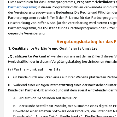
Diese Richtlinien für das Partnerprogramm („
Programmrichtlinien
“)
Partnerprogramm
; in diesen Programmrichtlinien verwendete und durch
der Vereinbarung zugewiesene Bedeutung. Die Rechte und Pflichten de
Partnerprogramm sowie Ziffer 3 der IP-Lizenz für das Partnerprogram
Einschränkung von Ziffer 6 Abs. (a) der Vereinbarung wird hiermit Fol
Partnerprogramm, die IP-Lizenz für das Partnerprogramm oder Ziffer 1
gegen die Vereinbarung.
Vergütungskatalog für das 
1. Qualifizierte Verkäufe und Qualifizierte Umsätze
„
Qualifizierte Verkäufe
“ werden von uns mit den in Ziffer 3 diese
(vorbehaltlich der in diesem Vergütungskatalog beschriebenen Ausnah
(a) Partner- Link auf Ihrer Site
:
i. ein Kunde durch Anklicken eines auf Ihrer Website platzierten Part
ii. während einer einzigen Internetsitzung eines der nachstehend unter (i)
Kunde den Partner-Link anklickt und mit dem zuerst eintretenden der f
A. Ablauf von 24 Stunden seit dem Klick,
B. der Kunde bestellt ein Produkt, mit Ausnahme eines digitalen P
Download einer Amazon Software oder Produkte, die unter dem N
Downloads“, „Amazon Coin“, „Kindle Books“, „Kindle Newspapers“, „