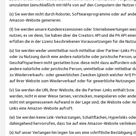
umzuleiten (einschließlich mit Hilfe von auf den Computern der Nutzer i
(s) Sie werden nicht durch Roboter, Softwareprogramme oder auf andere
Amazon-Website generieren.
(t) Sie werden unsere Kundenrezensionen oder Sternebewertungen wed
nutzen, es sei denn, Sie haben über die Creators API und die PA API e
erfüllen die in der Lizenz beschriebenen Voraussetzungen für die Nutzu
(u) Sie werden weder unmittelbar noch mittelbar über Partner-Links P
oder zu Nutzung durch eine andere natürliche oder juristische Person,
Geschäftspartnern nicht gestatten bzw. diese nicht dazu auffordern od
andere natürliche oder juristische Person, unmittelbar oder mittelbar
zu Wiederverkaufs- oder gewerblichen Zwecken (gleich welcher Art) 
auf Ihrer Website zum Wiederverkauf oder für gewerbliche Nutzungen 
(v) Sie werden die URL Ihrer Website, die die Partner-Links enthält b
werden, nicht in einer Weise tarnen, verstecken, manipulieren oder and
nicht mit angemessenem Aufwand in der Lage sind, die Website oder A
Links eine Amazon-Website aufruft.
(w) Sie werden keine Link-Verkürzungen, Schaltflächen, Hyperlinks ode
dahingehend hervorrufen, dass Sie auf eine Amazon-Website verlinken
(x) Auf unser Verlangen hin legen Sie uns eine schriftliche Bestätigung