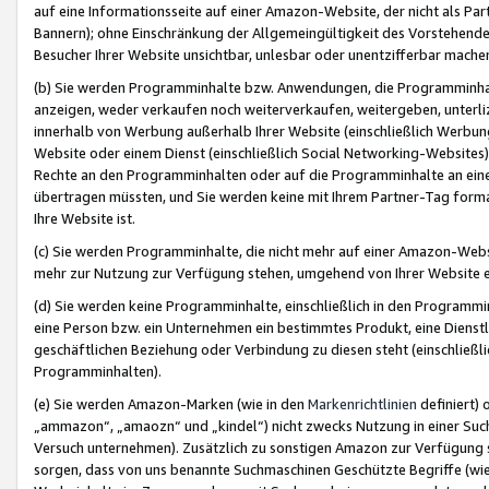
auf eine Informationsseite auf einer Amazon-Website, der nicht als Part
Bannern); ohne Einschränkung der Allgemeingültigkeit des Vorstehende
Besucher Ihrer Website unsichtbar, unlesbar oder unentzifferbar mache
(b) Sie werden Programminhalte bzw. Anwendungen, die Programminhalt
anzeigen, weder verkaufen noch weiterverkaufen, weitergeben, unterli
innerhalb von Werbung außerhalb Ihrer Website (einschließlich Werbun
Website oder einem Dienst (einschließlich Social Networking-Website
Rechte an den Programminhalten oder auf die Programminhalte an eine a
übertragen müssten, und Sie werden keine mit Ihrem Partner-Tag formati
Ihre Website ist.
(c) Sie werden Programminhalte, die nicht mehr auf einer Amazon-Websit
mehr zur Nutzung zur Verfügung stehen, umgehend von Ihrer Website e
(d) Sie werden keine Programminhalte, einschließlich in den Programmin
eine Person bzw. ein Unternehmen ein bestimmtes Produkt, eine Dienstle
geschäftlichen Beziehung oder Verbindung zu diesen steht (einschließli
Programminhalten).
(e) Sie werden Amazon-Marken (wie in den
Markenrichtlinien
definiert) 
„ammazon“, „amaozn“ und „kindel“) nicht zwecks Nutzung in einer Suc
Versuch unternehmen). Zusätzlich zu sonstigen Amazon zur Verfügung 
sorgen, dass von uns benannte Suchmaschinen Geschützte Begriffe (wie 