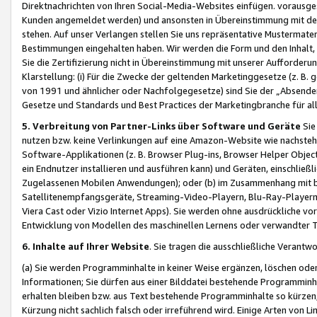
Direktnachrichten von Ihren Social-Media-Websites einfügen. vorausg
Kunden angemeldet werden) und ansonsten in Übereinstimmung mit der
stehen. Auf unser Verlangen stellen Sie uns repräsentative Mustermater
Bestimmungen eingehalten haben. Wir werden die Form und den Inhalt, di
Sie die Zertifizierung nicht in Übereinstimmung mit unserer Aufforderu
Klarstellung: (i) Für die Zwecke der geltenden Marketinggesetze (z. 
von 1991 und ähnlicher oder Nachfolgegesetze) sind Sie der „Absender“ j
Gesetze und Standards und Best Practices der Marketingbranche für 
5. Verbreitung von Partner-Links über Software und Geräte
Sie
nutzen bzw. keine Verlinkungen auf eine Amazon-Website wie nachsteh
Software-Applikationen (z. B. Browser Plug-ins, Browser Helper Objec
ein Endnutzer installieren und ausführen kann) und Geräten, einschlie
Zugelassenen Mobilen Anwendungen); oder (b) im Zusammenhang mit bzw.
Satellitenempfangsgeräte, Streaming-Video-Playern, Blu-Ray-Playern 
Viera Cast oder Vizio Internet Apps). Sie werden ohne ausdrückliche v
Entwicklung von Modellen des maschinellen Lernens oder verwandter 
6. Inhalte auf Ihrer Website
. Sie tragen die ausschließliche Verantwo
(a) Sie werden Programminhalte in keiner Weise ergänzen, löschen oder
Informationen; Sie dürfen aus einer Bilddatei bestehende Programminhal
erhalten bleiben bzw. aus Text bestehende Programminhalte so kürzen, 
Kürzung nicht sachlich falsch oder irreführend wird. Einige Arten von L