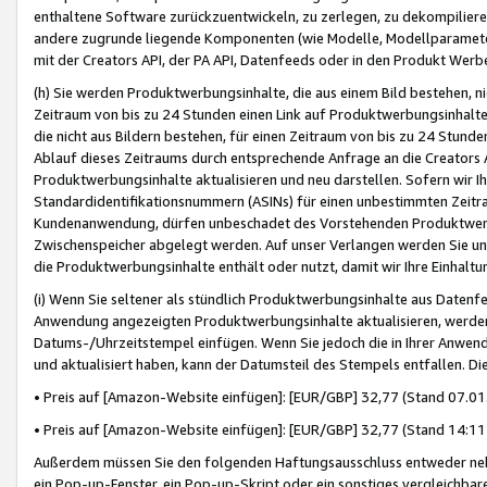
enthaltene Software zurückzuentwickeln, zu zerlegen, zu dekompilier
andere zugrunde liegende Komponenten (wie Modelle, Modellparameter
mit der Creators API, der PA API, Datenfeeds oder in den Produkt Werb
(h) Sie werden Produktwerbungsinhalte, die aus einem Bild bestehen, ni
Zeitraum von bis zu 24 Stunden einen Link auf Produktwerbungsinhalte
die nicht aus Bildern bestehen, für einen Zeitraum von bis zu 24 Stund
Ablauf dieses Zeitraums durch entsprechende Anfrage an die Creators 
Produktwerbungsinhalte aktualisieren und neu darstellen. Sofern wir Ih
Standardidentifikationsnummern (ASINs) für einen unbestimmten Zeitra
Kundenanwendung, dürfen unbeschadet des Vorstehenden Produktwerbu
Zwischenspeicher abgelegt werden. Auf unser Verlangen werden Sie un
die Produktwerbungsinhalte enthält oder nutzt, damit wir Ihre Einhalt
(i) Wenn Sie seltener als stündlich Produktwerbungsinhalte aus Datenfe
Anwendung angezeigten Produktwerbungsinhalte aktualisieren, werden 
Datums-/Uhrzeitstempel einfügen. Wenn Sie jedoch die in Ihrer Anwe
und aktualisiert haben, kann der Datumsteil des Stempels entfallen. Dies
• Preis auf [Amazon-Website einfügen]: [EUR/GBP] 32,77 (Stand 07.01.
• Preis auf [Amazon-Website einfügen]: [EUR/GBP] 32,77 (Stand 14:11 
Außerdem müssen Sie den folgenden Haftungsausschluss entweder neb
ein Pop-up-Fenster, ein Pop-up-Skript oder ein sonstiges vergleichba