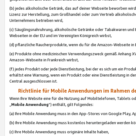
(b) jedes alkoholische Getränk, das auf deiner Webseite beworben wird
Lizenz zur Herstellung, zum Großhandel oder zum Vertrieb alkoholisch
Unternehmens betrieben wird,
(c) Säuglingsnahruhrung, alkoholische Getränke oder Tabakwaren und E
Webseiten in der EU und im Vereinigten Königreich wirbst,
(d) pflanzliche Raucherprodukte, wenn du für die Amazon-Webseite in B
(e) Produkte ohne medizinischen Verwendungszweck gemäß Anhang XVI 
Amazon-Webseite in Frankreich wirbst,
(f) jedes Produkt oder jede Dienstleistung, bei der es sich um ein Prod
erhältst eine Warnung, wenn ein Produkt oder eine Dienstleistung in de
Central ausgeschlossen ist.
Richtlinie für Mobile Anwendungen im Rahmen de
Wenn Ihre Website eine für die Nutzung auf Mobiltelefonen, Tablets 
„
Mobile Anwendung
“) enthält, gilt Folgendes:
(a) Ihre Mobile Anwendung muss in den App-Stores von Google Play, A
(b) Ihre Mobile Anwendung muss kostenlos heruntergeladen werden könn
(c) Ihre Mobile Anwendung muss originäre Inhalte haben,