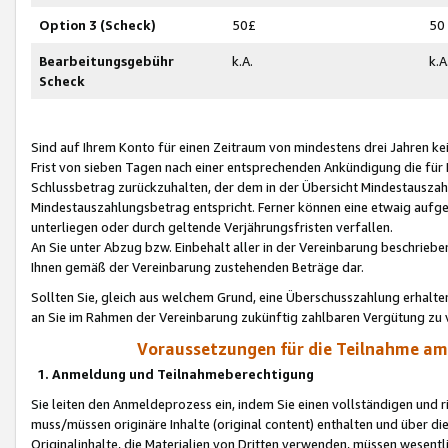
Option 3 (Scheck)
50£
50
Bearbeitungsgebühr
k.A.
k.A
Scheck
Sind auf Ihrem Konto für einen Zeitraum von mindestens drei Jahren kein
Frist von sieben Tagen nach einer entsprechenden Ankündigung die für
Schlussbetrag zurückzuhalten, der dem in der Übersicht Mindestausz
Mindestauszahlungsbetrag entspricht. Ferner können eine etwaig aufg
unterliegen oder durch geltende Verjährungsfristen verfallen.
An Sie unter Abzug bzw. Einbehalt aller in der Vereinbarung beschrieb
Ihnen gemäß der Vereinbarung zustehenden Beträge dar.
Sollten Sie, gleich aus welchem Grund, eine Überschusszahlung erhalte
an Sie im Rahmen der Vereinbarung zukünftig zahlbaren Vergütung zu 
Voraussetzungen für die Teilnahme a
1. Anmeldung und Teilnahmeberechtigung
Sie leiten den Anmeldeprozess ein, indem Sie einen vollständigen und 
muss/müssen originäre Inhalte (original content) enthalten und über d
Originalinhalte, die Materialien von Dritten verwenden, müssen wese