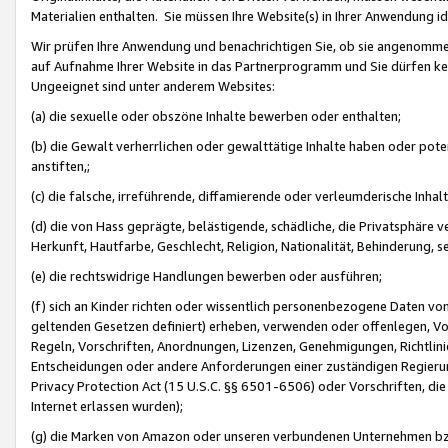
Materialien enthalten. Sie müssen Ihre Website(s) in Ihrer Anwendung ide
Wir prüfen Ihre Anwendung und benachrichtigen Sie, ob sie angenommen
auf Aufnahme Ihrer Website in das Partnerprogramm und Sie dürfen kei
Ungeeignet sind unter anderem Websites:
(a) die sexuelle oder obszöne Inhalte bewerben oder enthalten;
(b) die Gewalt verherrlichen oder gewalttätige Inhalte haben oder pot
anstiften,;
(c) die falsche, irreführende, diffamierende oder verleumderische Inha
(d) die von Hass geprägte, belästigende, schädliche, die Privatsphäre v
Herkunft, Hautfarbe, Geschlecht, Religion, Nationalität, Behinderung, 
(e) die rechtswidrige Handlungen bewerben oder ausführen;
(f) sich an Kinder richten oder wissentlich personenbezogene Daten vo
geltenden Gesetzen definiert) erheben, verwenden oder offenlegen, Vo
Regeln, Vorschriften, Anordnungen, Lizenzen, Genehmigungen, Richtlini
Entscheidungen oder andere Anforderungen einer zuständigen Regierung
Privacy Protection Act (15 U.S.C. §§ 6501-6506) oder Vorschriften, di
Internet erlassen wurden);
(g) die Marken von Amazon oder unseren verbundenen Unternehmen b