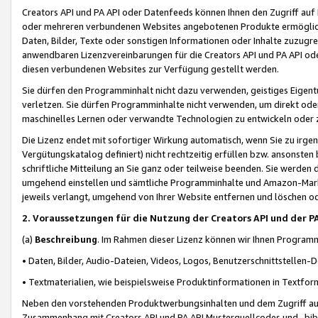
Creators API und PA API oder Datenfeeds können Ihnen den Zugriff auf D
oder mehreren verbundenen Websites angebotenen Produkte ermögliche
Daten, Bilder, Texte oder sonstigen Informationen oder Inhalte zuzugre
anwendbaren Lizenzvereinbarungen für die Creators API und PA API od
diesen verbundenen Websites zur Verfügung gestellt werden.
Sie dürfen den Programminhalt nicht dazu verwenden, geistiges Eigent
verletzen. Sie dürfen Programminhalte nicht verwenden, um direkt ode
maschinelles Lernen oder verwandte Technologien zu entwickeln oder zu
Die Lizenz endet mit sofortiger Wirkung automatisch, wenn Sie zu irg
Vergütungskatalog definiert) nicht rechtzeitig erfüllen bzw. ansonsten
schriftliche Mitteilung an Sie ganz oder teilweise beenden. Sie werden
umgehend einstellen und sämtliche Programminhalte und Amazon-Marke
jeweils verlangt, umgehend von Ihrer Website entfernen und löschen od
2. Voraussetzungen für die Nutzung der Creators API und der P
(a)
Beschreibung
. Im Rahmen dieser Lizenz können wir Ihnen Programmi
• Daten, Bilder, Audio-Dateien, Videos, Logos, Benutzerschnittstellen-
• Textmaterialien, wie beispielsweise Produktinformationen in Textfor
Neben den vorstehenden Produktwerbungsinhalten und dem Zugriff auf 
Zusammenhang mit Creators API und PA API Musterquellcodes und -bibli