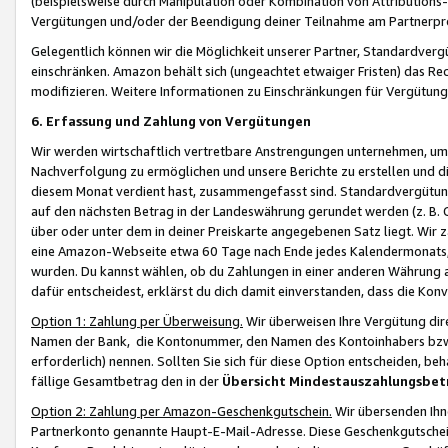
(beispielsweise durch Manipulation oder Kombination von Attributions-
Vergütungen und/oder der Beendigung deiner Teilnahme am Partnerp
Gelegentlich können wir die Möglichkeit unserer Partner, Standardv
einschränken. Amazon behält sich (ungeachtet etwaiger Fristen) das Re
modifizieren. Weitere Informationen zu Einschränkungen für Vergütung
6. Erfassung und Zahlung von Vergütungen
Wir werden wirtschaftlich vertretbare Anstrengungen unternehmen, um 
Nachverfolgung zu ermöglichen und unsere Berichte zu erstellen und di
diesem Monat verdient hast, zusammengefasst sind. Standardvergütung
auf den nächsten Betrag in der Landeswährung gerundet werden (z. B. C
über oder unter dem in deiner Preiskarte angegebenen Satz liegt. Wir
eine Amazon-Webseite etwa 60 Tage nach Ende jedes Kalendermonats, i
wurden. Du kannst wählen, ob du Zahlungen in einer anderen Währung
dafür entscheidest, erklärst du dich damit einverstanden, dass die K
Option 1: Zahlung per Überweisung.
Wir überweisen Ihre Vergütung dir
Namen der Bank, die Kontonummer, den Namen des Kontoinhabers bzw. a
erforderlich) nennen. Sollten Sie sich für diese Option entscheiden, be
fällige Gesamtbetrag den in der
Übersicht Mindestauszahlungsbet
Option 2: Zahlung per Amazon-Geschenkgutschein.
Wir übersenden Ihne
Partnerkonto genannte Haupt-E-Mail-Adresse. Diese Geschenkgutschei