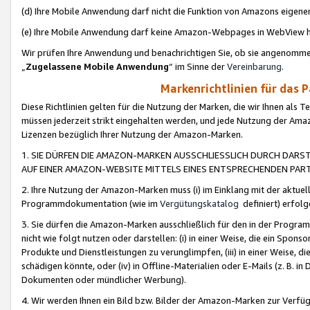
(d) Ihre Mobile Anwendung darf nicht die Funktion von Amazons eige
(e) Ihre Mobile Anwendung darf keine Amazon-Webpages in WebView 
Wir prüfen Ihre Anwendung und benachrichtigen Sie, ob sie angenomm
„
Zugelassene Mobile Anwendung
“ im Sinne der
Vereinbarung
.
Markenrichtlinien für das 
Diese Richtlinien gelten für die Nutzung der Marken, die wir Ihnen als 
müssen jederzeit strikt eingehalten werden, und jede Nutzung der Ama
Lizenzen bezüglich Ihrer Nutzung der Amazon-Marken.
1. SIE DÜRFEN DIE AMAZON-MARKEN AUSSCHLIESSLICH DURCH DARS
AUF EINER AMAZON-WEBSITE MITTELS EINES ENTSPRECHENDEN PART
2. Ihre Nutzung der Amazon-Marken muss (i) im Einklang mit der aktuells
Programmdokumentation (wie im
Vergütungskatalog
definiert) erfolg
3. Sie dürfen die Amazon-Marken ausschließlich für den in der Progr
nicht wie folgt nutzen oder darstellen: (i) in einer Weise, die ein Spo
Produkte und Dienstleistungen zu verunglimpfen, (iii) in einer Weise
schädigen könnte, oder (iv) in Offline-Materialien oder E-Mails (z. B.
Dokumenten oder mündlicher Werbung).
4. Wir werden Ihnen ein Bild bzw. Bilder der Amazon-Marken zur Verfüg