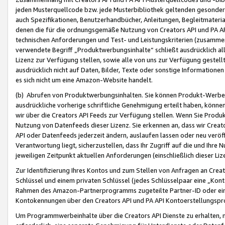
jeden Musterquellcode bzw. jede Musterbibliothek geltenden gesonder
auch Spezifikationen, Benutzerhandbücher, Anleitungen, Begleitmaterial
denen die für die ordnungsgemäße Nutzung von Creators API und PA A
technischen Anforderungen und Test- und Leistungskriterien (zusammen
verwendete Begriff „Produktwerbungsinhalte“ schließt ausdrücklich al
Lizenz zur Verfügung stellen, sowie alle von uns zur Verfügung gestel
ausdrücklich nicht auf Daten, Bilder, Texte oder sonstige Informatione
es sich nicht um eine Amazon-Website handelt.
(b) Abrufen von Produktwerbungsinhalten. Sie können Produkt-Werbein
ausdrückliche vorherige schriftliche Genehmigung erteilt haben, könn
wir über die Creators API Feeds zur Verfügung stellen. Wenn Sie Produk
Nutzung von Datenfeeds dieser Lizenz. Sie erkennen an, dass wir Creat
API oder Datenfeeds jederzeit ändern, auslaufen lassen oder neu veröffe
Verantwortung liegt, sicherzustellen, dass Ihr Zugriff auf die und Ihr
jeweiligen Zeitpunkt aktuellen Anforderungen (einschließlich dieser Liz
Zur Identifizierung Ihres Kontos und zum Stellen von Anfragen an Crea
Schlüssel und einem privaten Schlüssel (jedes Schlüsselpaar eine „Kon
Rahmen des Amazon-Partnerprogramms zugeteilte Partner-ID oder ein
Kontokennungen über den Creators API und PA API Kontoerstellungspro
Um Programmwerbeinhalte über die Creators API Dienste zu erhalten, m