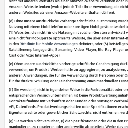
nicht mit anderen Websites als einer Amazon-Website verlinken oder i
Amazon-Website lenken (wobei jedoch Teile Ihrer Anwendung, die nich
anderen Websites als einer Amazon-Website enthalten dürfen).
(d) Ohne unsere ausdrückliche vorherige schriftliche Zustimmung werd
Nutzung mit einem Mobiltelefon oder sonstigen Mobilgerät entwickelt
(1) Websites, die nicht für die Nutzung mit solchen Geräten entwickelt
eine nicht für Mobilgeräte optimierte Website, die über einen Interne
in den
Richtlinie für Mobile Anwendungen
definiert, oder (3) Beistellge
Satellitenempfangsgeräte, Streaming-Video-Player, Blu-Ray-Player ode
Cast oder Vizio Internet-Apps).
(e) Ohne unsere ausdrückliche vorherige schriftliche Genehmigung dürfe
verwenden, um Produkt-Werbeinhalte zu aggregieren, zu analysieren, 
anderen Anwendungen, die für die Verwendung durch Personen oder Or
für die direkte Schulung oder Feinabstimmung eines maschinellen Lern
(f) Sie werden (i) nicht in irgendeiner Weise in die Funktionalität ode
entsprechenden Versuch unternehmen; (ii) keine Produktwerbungsinha
Kontaktaufnahme mit Verkäufern oder Kunden oder sonstiger Werbeaktiv
API, Datenfeeds, Produktwerbungsinhalten oder Spezifikationen erschei
Eigentumsrechte oder gewerblicher Schutzrechte, nicht entfernen, verd
(g) Sie werden nicht versuchen, (i) die Spezifikationen oder die in de
manipulieren, zu reparieren oder anderweitig abgeleitete Werke davon z