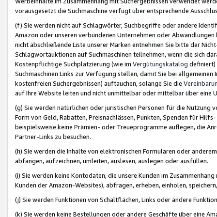
Werbeinhalte im Zusammenhang mit Suchergebnissen verwendet werden,
vorausgesetzt die Suchmaschine verfügt über entsprechende Ausschlu
(f) Sie werden nicht auf Schlagwörter, Suchbegriffe oder andere Ident
Amazon oder unseren verbundenen Unternehmen oder Abwandlungen bzw
nicht abschließende Liste unserer Marken entnehmen Sie bitte der Nich
Schlagwortauktionen auf Suchmaschinen teilnehmen, wenn die sich da
Kostenpflichtige Suchplatzierung (wie im
Vergütungskatalog
definiert
Suchmaschinen Links zur Verfügung stellen, damit Sie bei allgemeinen I
kostenfreien Suchergebnissen) auftauchen, solange Sie die
Vereinbaru
auf Ihre Website leiten und nicht unmittelbar oder mittelbar über eine
(g) Sie werden natürlichen oder juristischen Personen für die Nutzung 
Form von Geld, Rabatten, Preisnachlässen, Punkten, Spenden für Hilfs
beispielsweise keine Prämien- oder Treueprogramme auflegen, die Anrei
Partner-Links zu besuchen.
(h) Sie werden die Inhalte von elektronischen Formularen oder anderem M
abfangen, aufzeichnen, umleiten, auslesen, auslegen oder ausfüllen.
(i) Sie werden keine Kontodaten, die unsere Kunden im Zusammenhang 
Kunden der Amazon-Websites), abfragen, erheben, einholen, speichern,
(j) Sie werden Funktionen von Schaltflächen, Links oder andere Funkti
(k) Sie werden keine Bestellungen oder andere Geschäfte über eine Ama