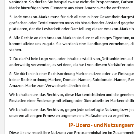
verändern. So dürfen Sie beispielsweise nicht die Proportionen, Farb
Marke hinzufügen bzw. Elemente aus einer Amazon-Marke entfernen.
5. Jede Amazon-Marke muss für sich alleine in ihrer Gesamtheit darge
grafischen oder Textelementen muss ein hinreichender Abstand gegebe
platzieren, der die Lesbarkeit oder Darstellung dieser Amazon-Marke b
6. Alle Rechte an den Amazon-Marken sind unser alleiniges Eigentum, 
kommt alleine uns zugute. Sie werden keine Handlungen vornehmen, 
stehen.
7. Du darfst kein Logo von, oder Inhalte erstellt von,
Drittanbietern au
anderweitig verwenden, es sei denn, du hast von diesem Verkäufer oder
8. Sie dürfen in keiner Rechtsordnung Marken nutzen oder zur Eintragu
keiner Rechtsordnung Marken, Domain-Namen, Subdomain-Namen, Benu
Amazon-Marke zum Verwechseln ähnlich sind.
Wir behalten uns das Recht vor, diese Markenrichtlinien und die gene
Einstellen einer Änderungsmitteilung oder überarbeiteter Markenricht
Wir behalten uns das Recht vor, gegen jede unbefugte Nutzung bzw. jede 
unserem alleinigen Ermessen angemessene Maßnahmen zu ergreifen.
IP-Lizenz- und Nutzungsan
Diese Lizenz regelt Ihre Nutzung von Programminhalten im Zusammen