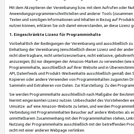
Mit dem Akzeptieren der Vereinbarung bzw. mit dem Aufrufen oder Nutz
Anwendungsprogrammierschnittstellen und anderer Tools (zusammen die
Texten und sonstigen Informationen und Inhalten in Bezug auf Produkte
nutzen können, erklären Sie sich damit einverstanden, an diese Lizenz 
1. Eingeschränkte Lizenz für Programminhalte
Vorbehaltlich der Bedingungen der Vereinbarung und ausschließlich z
Einhaltung der Vereinbarung (einschließlich dieser Lizenz und der ande
nicht übertragbare, nicht unterlizenzierbare, nicht exklusive, gebühren
anzuzeigen; (b) nur diejenigen der Amazon-Marken zu verwenden (wie in 
Programminhalte, ausschließlich auf Ihrer Website und in Übereinstimmu
API, Datenfeeds und Produkt-Werbeinhalte ausschließlich gemäß den Spe
Kopieren oder andere Verwenden von Programminhalten zugunsten Dri
Sammeln und Extrahieren von Daten. Zur Klarstellung: Zu den Program
Sie werden Programminhalte ausschließlich nach Maßgabe der Besti
hiermit eingeräumten Lizenz nutzen. Unbeschadet des Vorstehenden we
Umsätze auf eine Amazon-Website zu leiten, und werden Programminhal
Verbindung mit Programminhalten Besucher auf andere Websites als ein
unmittelbarem Zusammenhang mit den Programminhalten stehen, Links z
Nutzung der Programminhalte ausschließlich mit der betreffenden Pr
nicht mit einer anderen Webpage verlinken.