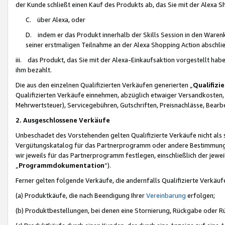
der Kunde schließt einen Kauf des Produkts ab, das Sie mit der Alexa 
C. über Alexa, oder
D. indem er das Produkt innerhalb der Skills Session in den Waren
seiner erstmaligen Teilnahme an der Alexa Shopping Action abschlie
iii. das Produkt, das Sie mit der Alexa-Einkaufsaktion vorgestellt ha
ihm bezahlt.
Die aus den einzelnen Qualifizierten Verkäufen generierten „
Qualifizi
Qualifizierten Verkäufe einnehmen, abzüglich etwaiger Versandkosten
Mehrwertsteuer), Servicegebühren, Gutschriften, Preisnachlässe, Bear
2. Ausgeschlossene Verkäufe
Unbeschadet des Vorstehenden gelten Qualifizierte Verkäufe nicht als
Vergütungskatalog für das Partnerprogramm oder andere Bestimmungen,
wir jeweils für das Partnerprogramm festlegen, einschließlich der jewe
„
Programmdokumentation
“).
Ferner gelten folgende Verkäufe, die andernfalls Qualifizierte Verkä
(a) Produktkäufe, die nach Beendigung Ihrer
Vereinbarung
erfolgen;
(b) Produktbestellungen, bei denen eine Stornierung, Rückgabe oder R