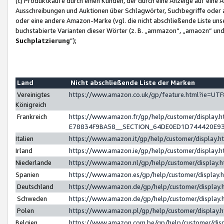
(c) Produktkäufe durch einen Kunden, der durch eine Anzeige auf eine 
Ausschreibungen und Auktionen über Schlagwörter, Suchbegriffe oder 
oder eine andere Amazon-Marke (vgl. die nicht abschließende Liste un
buchstabierte Varianten dieser Wörter (z. B. „ammazon“, „amaozn“ und „
Suchplatzierung
”);
Land
Nicht abschließende Liste der Marken
Vereinigtes
https://www.amazon.co.uk/gp/feature.html?ie=U
Königreich
Frankreich
https://www.amazon.fr/gp/help/customer/displa
E78834F9BA58__SECTION_64DE0ED1D744420E9
Italien
https://www.amazon.it/gp/help/customer/display
Irland
https://www.amazon.ie/gp/help/customer/displa
Niederlande
https://www.amazon.nl/gp/help/customer/display
Spanien
https://www.amazon.es/gp/help/customer/display
Deutschland
https://www.amazon.de/gp/help/customer/displa
Schweden
https://www.amazon.de/gp/help/customer/displa
Polen
https://www.amazon.pl/gp/help/customer/display
Belgien
https://www.amazon.com.be/gp/help/customer/d