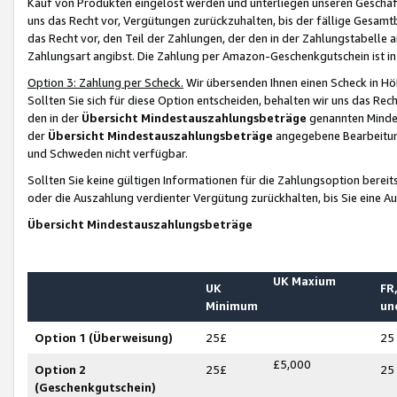
Kauf von Produkten eingelöst werden und unterliegen unseren Geschäf
uns das Recht vor, Vergütungen zurückzuhalten, bis der fällige Gesamt
das Recht vor, den Teil der Zahlungen, der den in der Zahlungstabelle 
Zahlungsart angibst. Die Zahlung per Amazon-Geschenkgutschein ist in
Option 3: Zahlung per Scheck.
Wir übersenden Ihnen einen Scheck in Höh
Sollten Sie sich für diese Option entscheiden, behalten wir uns das Rec
den in der
Übersicht Mindestauszahlungsbeträge
genannten Mindest
der
Übersicht Mindestauszahlungsbeträge
angegebene Bearbeitung
und Schweden nicht verfügbar.
Sollten Sie keine gültigen Informationen für die Zahlungsoption bereit
oder die Auszahlung verdienter Vergütung zurückhalten, bis Sie eine A
Übersicht Mindestauszahlungsbeträge
UK Maxium
UK
FR,
Minimum
un
Option 1 (Überweisung)
25£
25
£5,000
Option 2
25£
25
(Geschenkgutschein)