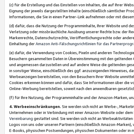
(c) für die Erstellung und das Einstellen von Inhalten, die auf Ihrer We
Eignung der jeweils dargestellten Inhalte (einschließlich sämtlicher 
Informationen, die Sie in einen Partner-Link aufnehmen oder mit diese
(d) dafür, dass die Nutzung der Programminhalte, Ihrer Website und des 
Verletzung oder missbräuchliche Ausübung unserer Rechte bzw. der Recht
Markenrechte, Datenschutzrechte, Veröffentlichungsrechte oder anderer
Einhaltung der
Amazon Anti-Fälschungsrichtlinien für das Partnerpro
(e) dafür, die Verwendung von Cookies, Pixeln und anderen Technologien
Besuchern gesammelten Daten in Übereinstimmung mit den geltenden Ge
und angemessen darzustellen und auf andere Weise die geltenden geset
in sonstiger Weise, einschließlich des ggf. anzuzeigenden Hinweises, d
Werbeanzeigen bereitstellen, von den Besuchern Ihrer Website unmitte
Cookies erkennen können und dafür, dass Sie Informationen über die v
Online-Werbung bereitstellen, soweit nach den anwendbaren gesetzlic
(f) für Ihre Nutzung, der Programminhalte und der Amazon-Marken, u
4. Werbeeinschränkungen.
Sie werden sich nicht an Werbe-, Market
Unternehmen oder in Verbindung mit einer Amazon-Website oder dem Pa
Vereinbarung
gestattet sind. Sie werden sich nicht an Werbeaktivitäten
Logos von uns oder unseren Partnern (einschließlich Amazon-Marken), 
E-Books, physischen Postsendungen, physischen Dokumenten oder in 