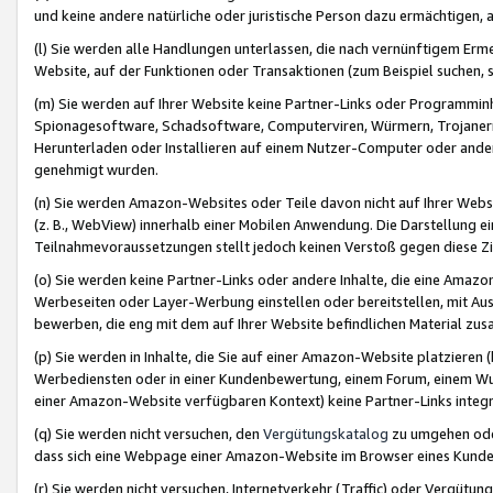
und keine andere natürliche oder juristische Person dazu ermächtigen, a
(l) Sie werden alle Handlungen unterlassen, die nach vernünftigem Erme
Website, auf der Funktionen oder Transaktionen (zum Beispiel suchen, s
(m) Sie werden auf Ihrer Website keine Partner-Links oder Programmin
Spionagesoftware, Schadsoftware, Computerviren, Würmern, Trojaner
Herunterladen oder Installieren auf einem Nutzer-Computer oder ande
genehmigt wurden.
(n) Sie werden Amazon-Websites oder Teile davon nicht auf Ihrer Websi
(z. B., WebView) innerhalb einer Mobilen Anwendung. Die Darstellung ein
Teilnahmevoraussetzungen stellt jedoch keinen Verstoß gegen diese Zif
(o) Sie werden keine Partner-Links oder andere Inhalte, die eine Am
Werbeseiten oder Layer-Werbung einstellen oder bereitstellen, mit Au
bewerben, die eng mit dem auf Ihrer Website befindlichen Material z
(p) Sie werden in Inhalte, die Sie auf einer Amazon-Website platzier
Werbediensten oder in einer Kundenbewertung, einem Forum, einem Wun
einer Amazon-Website verfügbaren Kontext) keine Partner-Links integr
(q) Sie werden nicht versuchen, den
Vergütungskatalog
zu umgehen oder
dass sich eine Webpage einer Amazon-Website im Browser eines Kunden 
(r) Sie werden nicht versuchen, Internetverkehr (Traffic) oder Vergü