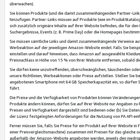
überwachen).
Sie können Produkte (und die damit zusammenhängenden Partner-Links)
hinzufügen. Partner-Links müssen auf Produkte (wie im Produktkatalog de
sich zusätzlich originäre Inhalte auf Ihrer Website befinden, die für 
Suchergebnisse, Events (z. B. Prime Day) oder die Homepages bestimmte
Sie müssen sämtliche Links und damit zusammenhängende Verweise auf z
Werbeaktion auf der jeweiligen Amazon-Website endet. Falls Sie beisp
einstellen und darauf hinweisen, dass Amazon auf ausgewählte Kleidun
Preisnachlass in Höhe von 15 % von Ihrer Website entfernen, sobald di
Sie dürfen keine unzutreffenden, überschwänglichen, täuschenden od
unsere Richtlinien, Werbeaktionen oder Preise aufstellen. Stellen Sie 
angebotenen Smartphone mit 64 GB Speicherkapazität ein, so dürfen S
führt.
Die Preise und die Verfügbarkeit von Produkten können Veränderungen 
Produkte ändern können, dürfen Sie auf Ihrer Website nur Angaben zu P
Preisen und Verfügbarkeit dargestellt sind bedienen oder (b) Sie Daten
der Lizenz festgelegten Anforderungen für die Nutzung von PA API einh
Ferner müssen Sie, falls Sie Preise für ein Produkt auf Ihrer Website in 
einer Preisvergleichsmaschine) zusammen mit Preisen für das gleiche o
außerhalb der Amazon-Website angeboten werden, jeweils den niedrigst