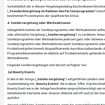
Vorbehaltlich der in diesem Vergütungskatalog beschriebenen Einschr
(„
Standardvergütung im Rahmen des Partnerprogramms
“) besc
bestimmten Prozentsatzes der Qualifizierten Erlöse.
4. Sondervergütung oder Werbeaktionen
Gelegentlich können wir Sonderprogramme oder Werbeaktionen auflegen,
oder alternative Vergütung („
Sondervergütung
”) zu verdienen. Amazo
Sonderprogramme oder Werbeaktionen jederzeit ganz oder teilweise einz
Sonderprogramme oder Werbeaktionen (auch Sonderprogramme oder We
Produktverkäufen kommt) disqualifizierende Ausschlusstatbestände, di
Programmdokumentation im Hinblick auf Produktverkäufe geltende E
Werbeaktionen.
Folgende Sondervergütungen sind derzeit verfügbar:
hier
.
(a) Bounty Events
In den in der
Anlage
(„
Sondervergütung
“) aufgeführten Ländern sind
Zusammenhang mit „
Bounty Events
“ die in dieser Ziffer 4 (a) besch
Bounty Event wie in der Anlage beschrieben anspruchsberechtigt sein mu
teilnehmende Startseite einer Amazon-Website aufruft und (2) der Kun
ausführt.
Amazon zahlt keine Sondervergütung, wenn das zugrundeliegende Boun