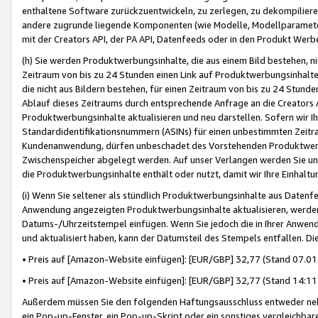
enthaltene Software zurückzuentwickeln, zu zerlegen, zu dekompilier
andere zugrunde liegende Komponenten (wie Modelle, Modellparameter
mit der Creators API, der PA API, Datenfeeds oder in den Produkt Werb
(h) Sie werden Produktwerbungsinhalte, die aus einem Bild bestehen, ni
Zeitraum von bis zu 24 Stunden einen Link auf Produktwerbungsinhalte
die nicht aus Bildern bestehen, für einen Zeitraum von bis zu 24 Stund
Ablauf dieses Zeitraums durch entsprechende Anfrage an die Creators 
Produktwerbungsinhalte aktualisieren und neu darstellen. Sofern wir Ih
Standardidentifikationsnummern (ASINs) für einen unbestimmten Zeitra
Kundenanwendung, dürfen unbeschadet des Vorstehenden Produktwerbu
Zwischenspeicher abgelegt werden. Auf unser Verlangen werden Sie un
die Produktwerbungsinhalte enthält oder nutzt, damit wir Ihre Einhalt
(i) Wenn Sie seltener als stündlich Produktwerbungsinhalte aus Datenfe
Anwendung angezeigten Produktwerbungsinhalte aktualisieren, werden 
Datums-/Uhrzeitstempel einfügen. Wenn Sie jedoch die in Ihrer Anwe
und aktualisiert haben, kann der Datumsteil des Stempels entfallen. Dies
• Preis auf [Amazon-Website einfügen]: [EUR/GBP] 32,77 (Stand 07.01.
• Preis auf [Amazon-Website einfügen]: [EUR/GBP] 32,77 (Stand 14:11 
Außerdem müssen Sie den folgenden Haftungsausschluss entweder neb
ein Pop-up-Fenster, ein Pop-up-Skript oder ein sonstiges vergleichba