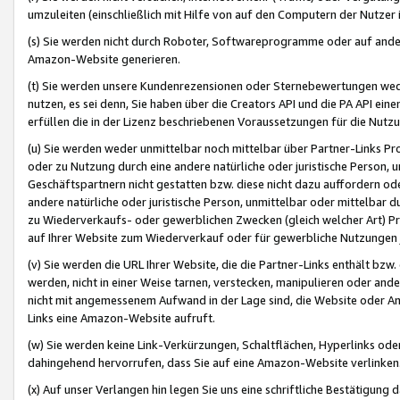
umzuleiten (einschließlich mit Hilfe von auf den Computern der Nutzer i
(s) Sie werden nicht durch Roboter, Softwareprogramme oder auf andere
Amazon-Website generieren.
(t) Sie werden unsere Kundenrezensionen oder Sternebewertungen wed
nutzen, es sei denn, Sie haben über die Creators API und die PA API e
erfüllen die in der Lizenz beschriebenen Voraussetzungen für die Nutzu
(u) Sie werden weder unmittelbar noch mittelbar über Partner-Links P
oder zu Nutzung durch eine andere natürliche oder juristische Person,
Geschäftspartnern nicht gestatten bzw. diese nicht dazu auffordern od
andere natürliche oder juristische Person, unmittelbar oder mittelbar
zu Wiederverkaufs- oder gewerblichen Zwecken (gleich welcher Art) 
auf Ihrer Website zum Wiederverkauf oder für gewerbliche Nutzungen 
(v) Sie werden die URL Ihrer Website, die die Partner-Links enthält b
werden, nicht in einer Weise tarnen, verstecken, manipulieren oder and
nicht mit angemessenem Aufwand in der Lage sind, die Website oder A
Links eine Amazon-Website aufruft.
(w) Sie werden keine Link-Verkürzungen, Schaltflächen, Hyperlinks ode
dahingehend hervorrufen, dass Sie auf eine Amazon-Website verlinken
(x) Auf unser Verlangen hin legen Sie uns eine schriftliche Bestätigung