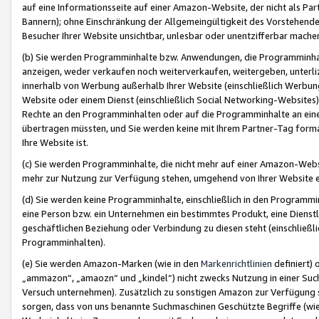
auf eine Informationsseite auf einer Amazon-Website, der nicht als Part
Bannern); ohne Einschränkung der Allgemeingültigkeit des Vorstehende
Besucher Ihrer Website unsichtbar, unlesbar oder unentzifferbar mache
(b) Sie werden Programminhalte bzw. Anwendungen, die Programminhalt
anzeigen, weder verkaufen noch weiterverkaufen, weitergeben, unterli
innerhalb von Werbung außerhalb Ihrer Website (einschließlich Werbun
Website oder einem Dienst (einschließlich Social Networking-Website
Rechte an den Programminhalten oder auf die Programminhalte an eine a
übertragen müssten, und Sie werden keine mit Ihrem Partner-Tag formati
Ihre Website ist.
(c) Sie werden Programminhalte, die nicht mehr auf einer Amazon-Websit
mehr zur Nutzung zur Verfügung stehen, umgehend von Ihrer Website e
(d) Sie werden keine Programminhalte, einschließlich in den Programmin
eine Person bzw. ein Unternehmen ein bestimmtes Produkt, eine Dienstle
geschäftlichen Beziehung oder Verbindung zu diesen steht (einschließli
Programminhalten).
(e) Sie werden Amazon-Marken (wie in den
Markenrichtlinien
definiert) 
„ammazon“, „amaozn“ und „kindel“) nicht zwecks Nutzung in einer Suc
Versuch unternehmen). Zusätzlich zu sonstigen Amazon zur Verfügung 
sorgen, dass von uns benannte Suchmaschinen Geschützte Begriffe (wie 