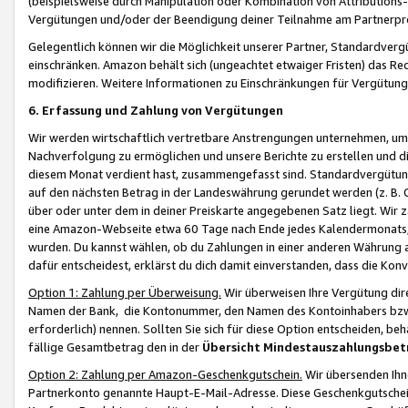
(beispielsweise durch Manipulation oder Kombination von Attributions-
Vergütungen und/oder der Beendigung deiner Teilnahme am Partnerp
Gelegentlich können wir die Möglichkeit unserer Partner, Standardv
einschränken. Amazon behält sich (ungeachtet etwaiger Fristen) das Re
modifizieren. Weitere Informationen zu Einschränkungen für Vergütung
6. Erfassung und Zahlung von Vergütungen
Wir werden wirtschaftlich vertretbare Anstrengungen unternehmen, um 
Nachverfolgung zu ermöglichen und unsere Berichte zu erstellen und di
diesem Monat verdient hast, zusammengefasst sind. Standardvergütung
auf den nächsten Betrag in der Landeswährung gerundet werden (z. B. C
über oder unter dem in deiner Preiskarte angegebenen Satz liegt. Wir
eine Amazon-Webseite etwa 60 Tage nach Ende jedes Kalendermonats, i
wurden. Du kannst wählen, ob du Zahlungen in einer anderen Währung
dafür entscheidest, erklärst du dich damit einverstanden, dass die K
Option 1: Zahlung per Überweisung.
Wir überweisen Ihre Vergütung dir
Namen der Bank, die Kontonummer, den Namen des Kontoinhabers bzw. a
erforderlich) nennen. Sollten Sie sich für diese Option entscheiden, be
fällige Gesamtbetrag den in der
Übersicht Mindestauszahlungsbet
Option 2: Zahlung per Amazon-Geschenkgutschein.
Wir übersenden Ihne
Partnerkonto genannte Haupt-E-Mail-Adresse. Diese Geschenkgutschei