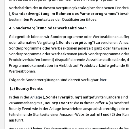
Vorbehaltlich der in diesem Vergütungskatalog beschriebenen Einschr
(„
Standardvergütung im Rahmen des Partnerprogramms
“) besc
bestimmten Prozentsatzes der Qualifizierten Erlöse.
4. Sondervergütung oder Werbeaktionen
Gelegentlich können wir Sonderprogramme oder Werbeaktionen auflegen,
oder alternative Vergütung („
Sondervergütung
”) zu verdienen. Amazo
Sonderprogramme oder Werbeaktionen jederzeit ganz oder teilweise einz
Sonderprogramme oder Werbeaktionen (auch Sonderprogramme oder We
Produktverkäufen kommt) disqualifizierende Ausschlusstatbestände, di
Programmdokumentation im Hinblick auf Produktverkäufe geltende E
Werbeaktionen.
Folgende Sondervergütungen sind derzeit verfügbar:
hier
.
(a) Bounty Events
In den in der
Anlage
(„
Sondervergütung
“) aufgeführten Ländern sind
Zusammenhang mit „
Bounty Events
“ die in dieser Ziffer 4 (a) besch
Bounty Event wie in der Anlage beschrieben anspruchsberechtigt sein mu
teilnehmende Startseite einer Amazon-Website aufruft und (2) der Kun
ausführt.
Amazon zahlt keine Sondervergütung, wenn das zugrundeliegende Boun