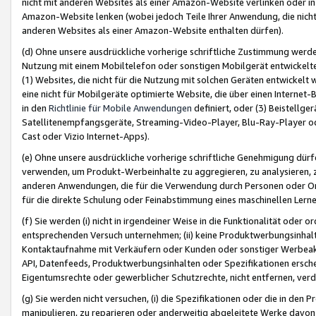
nicht mit anderen Websites als einer Amazon-Website verlinken oder i
Amazon-Website lenken (wobei jedoch Teile Ihrer Anwendung, die nich
anderen Websites als einer Amazon-Website enthalten dürfen).
(d) Ohne unsere ausdrückliche vorherige schriftliche Zustimmung werd
Nutzung mit einem Mobiltelefon oder sonstigen Mobilgerät entwickelt
(1) Websites, die nicht für die Nutzung mit solchen Geräten entwickelt
eine nicht für Mobilgeräte optimierte Website, die über einen Interne
in den
Richtlinie für Mobile Anwendungen
definiert, oder (3) Beistellge
Satellitenempfangsgeräte, Streaming-Video-Player, Blu-Ray-Player ode
Cast oder Vizio Internet-Apps).
(e) Ohne unsere ausdrückliche vorherige schriftliche Genehmigung dürfe
verwenden, um Produkt-Werbeinhalte zu aggregieren, zu analysieren, 
anderen Anwendungen, die für die Verwendung durch Personen oder Or
für die direkte Schulung oder Feinabstimmung eines maschinellen Lern
(f) Sie werden (i) nicht in irgendeiner Weise in die Funktionalität ode
entsprechenden Versuch unternehmen; (ii) keine Produktwerbungsinha
Kontaktaufnahme mit Verkäufern oder Kunden oder sonstiger Werbeaktiv
API, Datenfeeds, Produktwerbungsinhalten oder Spezifikationen erschei
Eigentumsrechte oder gewerblicher Schutzrechte, nicht entfernen, verd
(g) Sie werden nicht versuchen, (i) die Spezifikationen oder die in de
manipulieren, zu reparieren oder anderweitig abgeleitete Werke davon z