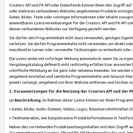
Creators API und PA API oder Datenfeeds können Ihnen den Zugriff auf D
oder mehreren verbundenen Websites angebotenen Produkte ermögliche
Daten, Bilder, Texte oder sonstigen Informationen oder Inhalte zuzugre
anwendbaren Lizenzvereinbarungen für die Creators API und PA API od
diesen verbundenen Websites zur Verfügung gestellt werden.
Sie dürfen den Programminhalt nicht dazu verwenden, geistiges Eigent
verletzen. Sie dürfen Programminhalte nicht verwenden, um direkt ode
maschinelles Lernen oder verwandte Technologien zu entwickeln oder zu
Die Lizenz endet mit sofortiger Wirkung automatisch, wenn Sie zu irg
Vergütungskatalog definiert) nicht rechtzeitig erfüllen bzw. ansonsten
schriftliche Mitteilung an Sie ganz oder teilweise beenden. Sie werden
umgehend einstellen und sämtliche Programminhalte und Amazon-Marke
jeweils verlangt, umgehend von Ihrer Website entfernen und löschen od
2. Voraussetzungen für die Nutzung der Creators API und der P
(a)
Beschreibung
. Im Rahmen dieser Lizenz können wir Ihnen Programmi
• Daten, Bilder, Audio-Dateien, Videos, Logos, Benutzerschnittstellen-
• Textmaterialien, wie beispielsweise Produktinformationen in Textfor
Neben den vorstehenden Produktwerbungsinhalten und dem Zugriff auf 
Zusammenhang mit Creators API und PA API Musterquellcodes und -bibli