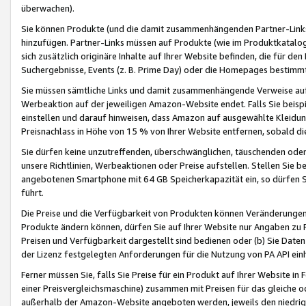
überwachen).
Sie können Produkte (und die damit zusammenhängenden Partner-Links)
hinzufügen. Partner-Links müssen auf Produkte (wie im Produktkatalog de
sich zusätzlich originäre Inhalte auf Ihrer Website befinden, die für 
Suchergebnisse, Events (z. B. Prime Day) oder die Homepages bestimmte
Sie müssen sämtliche Links und damit zusammenhängende Verweise auf z
Werbeaktion auf der jeweiligen Amazon-Website endet. Falls Sie beisp
einstellen und darauf hinweisen, dass Amazon auf ausgewählte Kleidun
Preisnachlass in Höhe von 15 % von Ihrer Website entfernen, sobald di
Sie dürfen keine unzutreffenden, überschwänglichen, täuschenden od
unsere Richtlinien, Werbeaktionen oder Preise aufstellen. Stellen Sie 
angebotenen Smartphone mit 64 GB Speicherkapazität ein, so dürfen S
führt.
Die Preise und die Verfügbarkeit von Produkten können Veränderungen 
Produkte ändern können, dürfen Sie auf Ihrer Website nur Angaben zu P
Preisen und Verfügbarkeit dargestellt sind bedienen oder (b) Sie Daten
der Lizenz festgelegten Anforderungen für die Nutzung von PA API einh
Ferner müssen Sie, falls Sie Preise für ein Produkt auf Ihrer Website in 
einer Preisvergleichsmaschine) zusammen mit Preisen für das gleiche o
außerhalb der Amazon-Website angeboten werden, jeweils den niedrigst