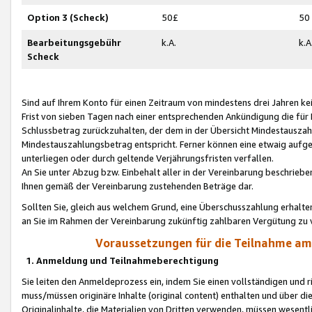
Option 3 (Scheck)
50£
50
Bearbeitungsgebühr
k.A.
k.A
Scheck
Sind auf Ihrem Konto für einen Zeitraum von mindestens drei Jahren kein
Frist von sieben Tagen nach einer entsprechenden Ankündigung die für
Schlussbetrag zurückzuhalten, der dem in der Übersicht Mindestausz
Mindestauszahlungsbetrag entspricht. Ferner können eine etwaig aufg
unterliegen oder durch geltende Verjährungsfristen verfallen.
An Sie unter Abzug bzw. Einbehalt aller in der Vereinbarung beschrieb
Ihnen gemäß der Vereinbarung zustehenden Beträge dar.
Sollten Sie, gleich aus welchem Grund, eine Überschusszahlung erhalte
an Sie im Rahmen der Vereinbarung zukünftig zahlbaren Vergütung zu 
Voraussetzungen für die Teilnahme a
1. Anmeldung und Teilnahmeberechtigung
Sie leiten den Anmeldeprozess ein, indem Sie einen vollständigen und 
muss/müssen originäre Inhalte (original content) enthalten und über d
Originalinhalte, die Materialien von Dritten verwenden, müssen wese