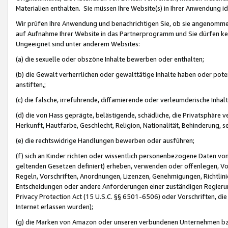
Materialien enthalten. Sie müssen Ihre Website(s) in Ihrer Anwendung ide
Wir prüfen Ihre Anwendung und benachrichtigen Sie, ob sie angenommen
auf Aufnahme Ihrer Website in das Partnerprogramm und Sie dürfen kei
Ungeeignet sind unter anderem Websites:
(a) die sexuelle oder obszöne Inhalte bewerben oder enthalten;
(b) die Gewalt verherrlichen oder gewalttätige Inhalte haben oder pot
anstiften,;
(c) die falsche, irreführende, diffamierende oder verleumderische Inha
(d) die von Hass geprägte, belästigende, schädliche, die Privatsphäre v
Herkunft, Hautfarbe, Geschlecht, Religion, Nationalität, Behinderung, 
(e) die rechtswidrige Handlungen bewerben oder ausführen;
(f) sich an Kinder richten oder wissentlich personenbezogene Daten vo
geltenden Gesetzen definiert) erheben, verwenden oder offenlegen, Vo
Regeln, Vorschriften, Anordnungen, Lizenzen, Genehmigungen, Richtlini
Entscheidungen oder andere Anforderungen einer zuständigen Regierung
Privacy Protection Act (15 U.S.C. §§ 6501-6506) oder Vorschriften, di
Internet erlassen wurden);
(g) die Marken von Amazon oder unseren verbundenen Unternehmen b