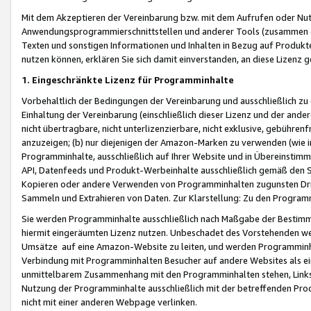
Mit dem Akzeptieren der Vereinbarung bzw. mit dem Aufrufen oder Nutz
Anwendungsprogrammierschnittstellen und anderer Tools (zusammen die
Texten und sonstigen Informationen und Inhalten in Bezug auf Produkte
nutzen können, erklären Sie sich damit einverstanden, an diese Lizenz 
1. Eingeschränkte Lizenz für Programminhalte
Vorbehaltlich der Bedingungen der Vereinbarung und ausschließlich z
Einhaltung der Vereinbarung (einschließlich dieser Lizenz und der ande
nicht übertragbare, nicht unterlizenzierbare, nicht exklusive, gebühren
anzuzeigen; (b) nur diejenigen der Amazon-Marken zu verwenden (wie in 
Programminhalte, ausschließlich auf Ihrer Website und in Übereinstimmu
API, Datenfeeds und Produkt-Werbeinhalte ausschließlich gemäß den Spe
Kopieren oder andere Verwenden von Programminhalten zugunsten Dri
Sammeln und Extrahieren von Daten. Zur Klarstellung: Zu den Program
Sie werden Programminhalte ausschließlich nach Maßgabe der Besti
hiermit eingeräumten Lizenz nutzen. Unbeschadet des Vorstehenden we
Umsätze auf eine Amazon-Website zu leiten, und werden Programminhal
Verbindung mit Programminhalten Besucher auf andere Websites als ein
unmittelbarem Zusammenhang mit den Programminhalten stehen, Links z
Nutzung der Programminhalte ausschließlich mit der betreffenden Pr
nicht mit einer anderen Webpage verlinken.