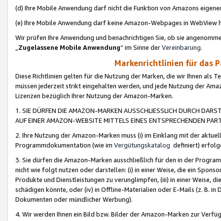
(d) Ihre Mobile Anwendung darf nicht die Funktion von Amazons eige
(e) Ihre Mobile Anwendung darf keine Amazon-Webpages in WebView 
Wir prüfen Ihre Anwendung und benachrichtigen Sie, ob sie angenomm
„
Zugelassene Mobile Anwendung
“ im Sinne der
Vereinbarung
.
Markenrichtlinien für das 
Diese Richtlinien gelten für die Nutzung der Marken, die wir Ihnen als 
müssen jederzeit strikt eingehalten werden, und jede Nutzung der Ama
Lizenzen bezüglich Ihrer Nutzung der Amazon-Marken.
1. SIE DÜRFEN DIE AMAZON-MARKEN AUSSCHLIESSLICH DURCH DARS
AUF EINER AMAZON-WEBSITE MITTELS EINES ENTSPRECHENDEN PART
2. Ihre Nutzung der Amazon-Marken muss (i) im Einklang mit der aktuells
Programmdokumentation (wie im
Vergütungskatalog
definiert) erfolg
3. Sie dürfen die Amazon-Marken ausschließlich für den in der Progr
nicht wie folgt nutzen oder darstellen: (i) in einer Weise, die ein Spo
Produkte und Dienstleistungen zu verunglimpfen, (iii) in einer Weise
schädigen könnte, oder (iv) in Offline-Materialien oder E-Mails (z. B.
Dokumenten oder mündlicher Werbung).
4. Wir werden Ihnen ein Bild bzw. Bilder der Amazon-Marken zur Verfüg