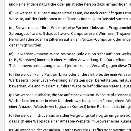
und keine andere natürliche oder juristische Person dazu ermächtigen, a
(l) Sie werden alle Handlungen unterlassen, die nach vernünftigem Erme
Website, auf der Funktionen oder Transaktionen (zum Beispiel suchen, s
(m) Sie werden auf Ihrer Website keine Partner-Links oder Programmin
Spionagesoftware, Schadsoftware, Computerviren, Würmern, Trojaner
Herunterladen oder Installieren auf einem Nutzer-Computer oder ande
genehmigt wurden.
(n) Sie werden Amazon-Websites oder Teile davon nicht auf Ihrer Websi
(z. B., WebView) innerhalb einer Mobilen Anwendung. Die Darstellung ein
Teilnahmevoraussetzungen stellt jedoch keinen Verstoß gegen diese Zif
(o) Sie werden keine Partner-Links oder andere Inhalte, die eine Am
Werbeseiten oder Layer-Werbung einstellen oder bereitstellen, mit Au
bewerben, die eng mit dem auf Ihrer Website befindlichen Material z
(p) Sie werden in Inhalte, die Sie auf einer Amazon-Website platzier
Werbediensten oder in einer Kundenbewertung, einem Forum, einem Wun
einer Amazon-Website verfügbaren Kontext) keine Partner-Links integr
(q) Sie werden nicht versuchen, den
Vergütungskatalog
zu umgehen oder
dass sich eine Webpage einer Amazon-Website im Browser eines Kunden 
(r) Sie werden nicht versuchen, Internetverkehr (Traffic) oder Vergü