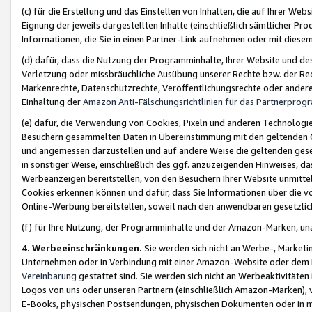
(c) für die Erstellung und das Einstellen von Inhalten, die auf Ihrer We
Eignung der jeweils dargestellten Inhalte (einschließlich sämtlicher 
Informationen, die Sie in einen Partner-Link aufnehmen oder mit diese
(d) dafür, dass die Nutzung der Programminhalte, Ihrer Website und des 
Verletzung oder missbräuchliche Ausübung unserer Rechte bzw. der Recht
Markenrechte, Datenschutzrechte, Veröffentlichungsrechte oder anderer
Einhaltung der
Amazon Anti-Fälschungsrichtlinien für das Partnerpro
(e) dafür, die Verwendung von Cookies, Pixeln und anderen Technologien
Besuchern gesammelten Daten in Übereinstimmung mit den geltenden Ge
und angemessen darzustellen und auf andere Weise die geltenden geset
in sonstiger Weise, einschließlich des ggf. anzuzeigenden Hinweises, d
Werbeanzeigen bereitstellen, von den Besuchern Ihrer Website unmitte
Cookies erkennen können und dafür, dass Sie Informationen über die v
Online-Werbung bereitstellen, soweit nach den anwendbaren gesetzlic
(f) für Ihre Nutzung, der Programminhalte und der Amazon-Marken, u
4. Werbeeinschränkungen.
Sie werden sich nicht an Werbe-, Market
Unternehmen oder in Verbindung mit einer Amazon-Website oder dem Pa
Vereinbarung
gestattet sind. Sie werden sich nicht an Werbeaktivitäten
Logos von uns oder unseren Partnern (einschließlich Amazon-Marken), 
E-Books, physischen Postsendungen, physischen Dokumenten oder in 