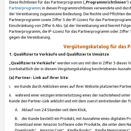
Diese Richtlinien für das Partnerprogramm („
Programmrichtlinien
“)
Partnerprogramm
; in diesen Programmrichtlinien verwendete und durch
der Vereinbarung zugewiesene Bedeutung. Die Rechte und Pflichten de
Partnerprogramm sowie Ziffer 3 der IP-Lizenz für das Partnerprogram
Einschränkung von Ziffer 6 Abs. (a) der Vereinbarung wird hiermit Fol
Partnerprogramm, die IP-Lizenz für das Partnerprogramm oder Ziffer 1
gegen die Vereinbarung.
Vergütungskatalog für das 
1. Qualifizierte Verkäufe und Qualifizierte Umsätze
„
Qualifizierte Verkäufe
“ werden von uns mit den in Ziffer 3 diese
(vorbehaltlich der in diesem Vergütungskatalog beschriebenen Ausnah
(a) Partner- Link auf Ihrer Site
:
i. ein Kunde durch Anklicken eines auf Ihrer Website platzierten Part
ii. während einer einzigen Internetsitzung eines der nachstehend unter (i)
Kunde den Partner-Link anklickt und mit dem zuerst eintretenden der f
A. Ablauf von 24 Stunden seit dem Klick,
B. der Kunde bestellt ein Produkt, mit Ausnahme eines digitalen P
Download einer Amazon Software oder Produkte, die unter dem N
Downloads“, „Amazon Coin“, „Kindle Books“, „Kindle Newspapers“, „