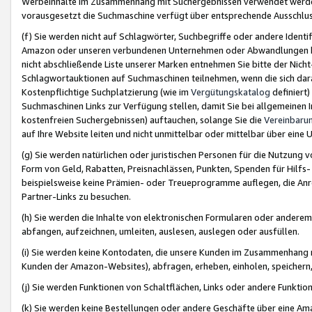
Werbeinhalte im Zusammenhang mit Suchergebnissen verwendet werden,
vorausgesetzt die Suchmaschine verfügt über entsprechende Ausschlu
(f) Sie werden nicht auf Schlagwörter, Suchbegriffe oder andere Ident
Amazon oder unseren verbundenen Unternehmen oder Abwandlungen bzw
nicht abschließende Liste unserer Marken entnehmen Sie bitte der Nich
Schlagwortauktionen auf Suchmaschinen teilnehmen, wenn die sich da
Kostenpflichtige Suchplatzierung (wie im
Vergütungskatalog
definiert
Suchmaschinen Links zur Verfügung stellen, damit Sie bei allgemeinen I
kostenfreien Suchergebnissen) auftauchen, solange Sie die
Vereinbaru
auf Ihre Website leiten und nicht unmittelbar oder mittelbar über eine
(g) Sie werden natürlichen oder juristischen Personen für die Nutzung 
Form von Geld, Rabatten, Preisnachlässen, Punkten, Spenden für Hilfs
beispielsweise keine Prämien- oder Treueprogramme auflegen, die Anrei
Partner-Links zu besuchen.
(h) Sie werden die Inhalte von elektronischen Formularen oder anderem M
abfangen, aufzeichnen, umleiten, auslesen, auslegen oder ausfüllen.
(i) Sie werden keine Kontodaten, die unsere Kunden im Zusammenhang 
Kunden der Amazon-Websites), abfragen, erheben, einholen, speichern,
(j) Sie werden Funktionen von Schaltflächen, Links oder andere Funkti
(k) Sie werden keine Bestellungen oder andere Geschäfte über eine Ama