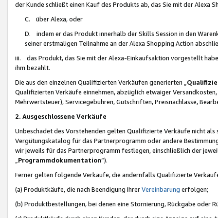
der Kunde schließt einen Kauf des Produkts ab, das Sie mit der Alexa 
C. über Alexa, oder
D. indem er das Produkt innerhalb der Skills Session in den Waren
seiner erstmaligen Teilnahme an der Alexa Shopping Action abschlie
iii. das Produkt, das Sie mit der Alexa-Einkaufsaktion vorgestellt ha
ihm bezahlt.
Die aus den einzelnen Qualifizierten Verkäufen generierten „
Qualifizi
Qualifizierten Verkäufe einnehmen, abzüglich etwaiger Versandkosten
Mehrwertsteuer), Servicegebühren, Gutschriften, Preisnachlässe, Bear
2. Ausgeschlossene Verkäufe
Unbeschadet des Vorstehenden gelten Qualifizierte Verkäufe nicht als
Vergütungskatalog für das Partnerprogramm oder andere Bestimmungen,
wir jeweils für das Partnerprogramm festlegen, einschließlich der jewe
„
Programmdokumentation
“).
Ferner gelten folgende Verkäufe, die andernfalls Qualifizierte Verkä
(a) Produktkäufe, die nach Beendigung Ihrer
Vereinbarung
erfolgen;
(b) Produktbestellungen, bei denen eine Stornierung, Rückgabe oder R