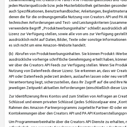
jeden Musterquellcode bzw. jede Musterbibliothek geltenden gesonder
auch Spezifikationen, Benutzerhandbücher, Anleitungen, Begleitmaterial
denen die für die ordnungsgemäße Nutzung von Creators API und PA A
technischen Anforderungen und Test- und Leistungskriterien (zusammen
verwendete Begriff „Produktwerbungsinhalte“ schließt ausdrücklich al
Lizenz zur Verfügung stellen, sowie alle von uns zur Verfügung gestel
ausdrücklich nicht auf Daten, Bilder, Texte oder sonstige Informatione
es sich nicht um eine Amazon-Website handelt.
(b) Abrufen von Produktwerbungsinhalten. Sie können Produkt-Werbein
ausdrückliche vorherige schriftliche Genehmigung erteilt haben, könn
wir über die Creators API Feeds zur Verfügung stellen. Wenn Sie Produk
Nutzung von Datenfeeds dieser Lizenz. Sie erkennen an, dass wir Creat
API oder Datenfeeds jederzeit ändern, auslaufen lassen oder neu veröffe
Verantwortung liegt, sicherzustellen, dass Ihr Zugriff auf die und Ihr
jeweiligen Zeitpunkt aktuellen Anforderungen (einschließlich dieser Liz
Zur Identifizierung Ihres Kontos und zum Stellen von Anfragen an Crea
Schlüssel und einem privaten Schlüssel (jedes Schlüsselpaar eine „Kon
Rahmen des Amazon-Partnerprogramms zugeteilte Partner-ID oder ein
Kontokennungen über den Creators API und PA API Kontoerstellungspro
Um Programmwerbeinhalte über die Creators API Dienste zu erhalten, m