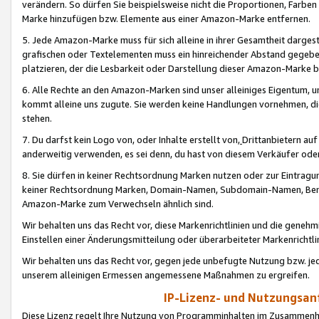
verändern. So dürfen Sie beispielsweise nicht die Proportionen, Farb
Marke hinzufügen bzw. Elemente aus einer Amazon-Marke entfernen.
5. Jede Amazon-Marke muss für sich alleine in ihrer Gesamtheit darge
grafischen oder Textelementen muss ein hinreichender Abstand gegebe
platzieren, der die Lesbarkeit oder Darstellung dieser Amazon-Marke b
6. Alle Rechte an den Amazon-Marken sind unser alleiniges Eigentum, 
kommt alleine uns zugute. Sie werden keine Handlungen vornehmen, 
stehen.
7. Du darfst kein Logo von, oder Inhalte erstellt von,
Drittanbietern au
anderweitig verwenden, es sei denn, du hast von diesem Verkäufer oder
8. Sie dürfen in keiner Rechtsordnung Marken nutzen oder zur Eintragu
keiner Rechtsordnung Marken, Domain-Namen, Subdomain-Namen, Benu
Amazon-Marke zum Verwechseln ähnlich sind.
Wir behalten uns das Recht vor, diese Markenrichtlinien und die gene
Einstellen einer Änderungsmitteilung oder überarbeiteter Markenricht
Wir behalten uns das Recht vor, gegen jede unbefugte Nutzung bzw. jede 
unserem alleinigen Ermessen angemessene Maßnahmen zu ergreifen.
IP-Lizenz- und Nutzungsan
Diese Lizenz regelt Ihre Nutzung von Programminhalten im Zusammen