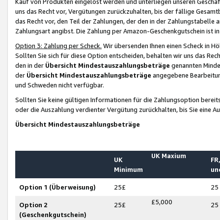
Kauf von Produkten eingelöst werden und unterliegen unseren Geschäf
uns das Recht vor, Vergütungen zurückzuhalten, bis der fällige Gesamt
das Recht vor, den Teil der Zahlungen, der den in der Zahlungstabelle 
Zahlungsart angibst. Die Zahlung per Amazon-Geschenkgutschein ist in
Option 3: Zahlung per Scheck.
Wir übersenden Ihnen einen Scheck in Höh
Sollten Sie sich für diese Option entscheiden, behalten wir uns das Rec
den in der
Übersicht Mindestauszahlungsbeträge
genannten Mindest
der
Übersicht Mindestauszahlungsbeträge
angegebene Bearbeitung
und Schweden nicht verfügbar.
Sollten Sie keine gültigen Informationen für die Zahlungsoption bereit
oder die Auszahlung verdienter Vergütung zurückhalten, bis Sie eine A
Übersicht Mindestauszahlungsbeträge
UK Maxium
UK
FR,
Minimum
un
Option 1 (Überweisung)
25£
25
£5,000
Option 2
25£
25
(Geschenkgutschein)