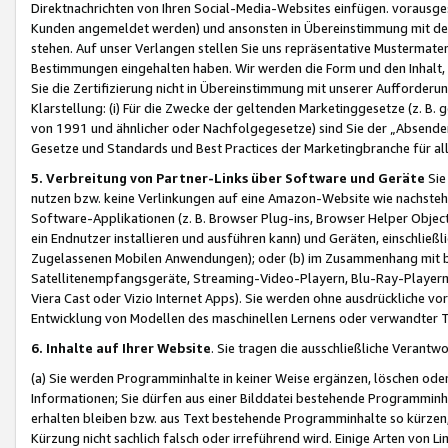
Direktnachrichten von Ihren Social-Media-Websites einfügen. vorausg
Kunden angemeldet werden) und ansonsten in Übereinstimmung mit der
stehen. Auf unser Verlangen stellen Sie uns repräsentative Mustermater
Bestimmungen eingehalten haben. Wir werden die Form und den Inhalt, di
Sie die Zertifizierung nicht in Übereinstimmung mit unserer Aufforderu
Klarstellung: (i) Für die Zwecke der geltenden Marketinggesetze (z. 
von 1991 und ähnlicher oder Nachfolgegesetze) sind Sie der „Absender“ j
Gesetze und Standards und Best Practices der Marketingbranche für 
5. Verbreitung von Partner-Links über Software und Geräte
Sie
nutzen bzw. keine Verlinkungen auf eine Amazon-Website wie nachsteh
Software-Applikationen (z. B. Browser Plug-ins, Browser Helper Objec
ein Endnutzer installieren und ausführen kann) und Geräten, einschlie
Zugelassenen Mobilen Anwendungen); oder (b) im Zusammenhang mit bzw.
Satellitenempfangsgeräte, Streaming-Video-Playern, Blu-Ray-Playern 
Viera Cast oder Vizio Internet Apps). Sie werden ohne ausdrückliche v
Entwicklung von Modellen des maschinellen Lernens oder verwandter 
6. Inhalte auf Ihrer Website
. Sie tragen die ausschließliche Verantwo
(a) Sie werden Programminhalte in keiner Weise ergänzen, löschen oder
Informationen; Sie dürfen aus einer Bilddatei bestehende Programminhal
erhalten bleiben bzw. aus Text bestehende Programminhalte so kürzen, 
Kürzung nicht sachlich falsch oder irreführend wird. Einige Arten von L