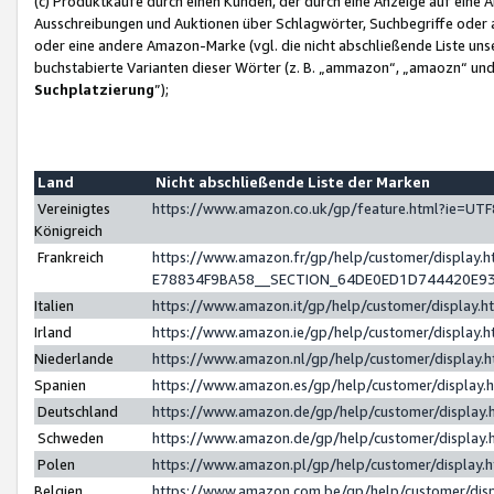
(c) Produktkäufe durch einen Kunden, der durch eine Anzeige auf eine 
Ausschreibungen und Auktionen über Schlagwörter, Suchbegriffe oder 
oder eine andere Amazon-Marke (vgl. die nicht abschließende Liste un
buchstabierte Varianten dieser Wörter (z. B. „ammazon“, „amaozn“ und „
Suchplatzierung
”);
Land
Nicht abschließende Liste der Marken
Vereinigtes
https://www.amazon.co.uk/gp/feature.html?ie=U
Königreich
Frankreich
https://www.amazon.fr/gp/help/customer/displa
E78834F9BA58__SECTION_64DE0ED1D744420E9
Italien
https://www.amazon.it/gp/help/customer/display
Irland
https://www.amazon.ie/gp/help/customer/displa
Niederlande
https://www.amazon.nl/gp/help/customer/display
Spanien
https://www.amazon.es/gp/help/customer/display
Deutschland
https://www.amazon.de/gp/help/customer/displa
Schweden
https://www.amazon.de/gp/help/customer/displa
Polen
https://www.amazon.pl/gp/help/customer/display
Belgien
https://www.amazon.com.be/gp/help/customer/d