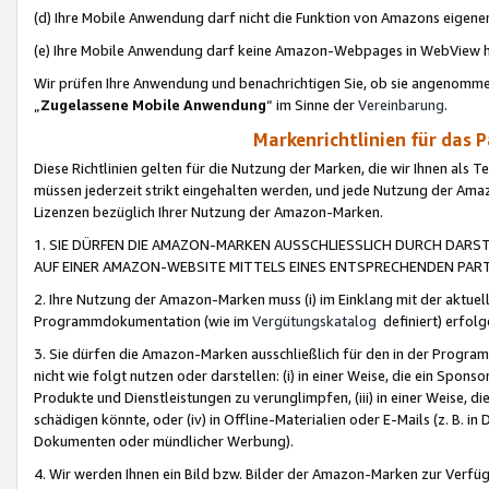
(d) Ihre Mobile Anwendung darf nicht die Funktion von Amazons eige
(e) Ihre Mobile Anwendung darf keine Amazon-Webpages in WebView 
Wir prüfen Ihre Anwendung und benachrichtigen Sie, ob sie angenomm
„
Zugelassene Mobile Anwendung
“ im Sinne der
Vereinbarung
.
Markenrichtlinien für das 
Diese Richtlinien gelten für die Nutzung der Marken, die wir Ihnen als 
müssen jederzeit strikt eingehalten werden, und jede Nutzung der Ama
Lizenzen bezüglich Ihrer Nutzung der Amazon-Marken.
1. SIE DÜRFEN DIE AMAZON-MARKEN AUSSCHLIESSLICH DURCH DARS
AUF EINER AMAZON-WEBSITE MITTELS EINES ENTSPRECHENDEN PART
2. Ihre Nutzung der Amazon-Marken muss (i) im Einklang mit der aktuells
Programmdokumentation (wie im
Vergütungskatalog
definiert) erfolg
3. Sie dürfen die Amazon-Marken ausschließlich für den in der Progr
nicht wie folgt nutzen oder darstellen: (i) in einer Weise, die ein Spo
Produkte und Dienstleistungen zu verunglimpfen, (iii) in einer Weise
schädigen könnte, oder (iv) in Offline-Materialien oder E-Mails (z. B.
Dokumenten oder mündlicher Werbung).
4. Wir werden Ihnen ein Bild bzw. Bilder der Amazon-Marken zur Verfüg