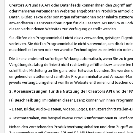
Creators API und PA API oder Datenfeeds können Ihnen den Zugriff auf D
oder mehreren verbundenen Websites angebotenen Produkte ermögliche
Daten, Bilder, Texte oder sonstigen Informationen oder Inhalte zuzugre
anwendbaren Lizenzvereinbarungen für die Creators API und PA API od
diesen verbundenen Websites zur Verfügung gestellt werden.
Sie dürfen den Programminhalt nicht dazu verwenden, geistiges Eigent
verletzen. Sie dürfen Programminhalte nicht verwenden, um direkt ode
maschinelles Lernen oder verwandte Technologien zu entwickeln oder zu
Die Lizenz endet mit sofortiger Wirkung automatisch, wenn Sie zu irg
Vergütungskatalog definiert) nicht rechtzeitig erfüllen bzw. ansonsten
schriftliche Mitteilung an Sie ganz oder teilweise beenden. Sie werden
umgehend einstellen und sämtliche Programminhalte und Amazon-Marke
jeweils verlangt, umgehend von Ihrer Website entfernen und löschen od
2. Voraussetzungen für die Nutzung der Creators API und der P
(a)
Beschreibung
. Im Rahmen dieser Lizenz können wir Ihnen Programmi
• Daten, Bilder, Audio-Dateien, Videos, Logos, Benutzerschnittstellen-
• Textmaterialien, wie beispielsweise Produktinformationen in Textfor
Neben den vorstehenden Produktwerbungsinhalten und dem Zugriff auf 
Zusammenhang mit Creators API und PA API Musterquellcodes und -bibli