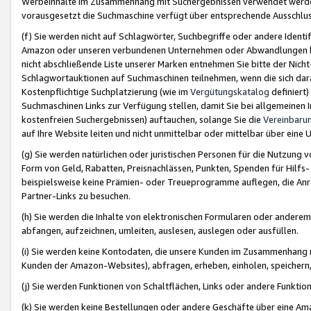
Werbeinhalte im Zusammenhang mit Suchergebnissen verwendet werden,
vorausgesetzt die Suchmaschine verfügt über entsprechende Ausschlu
(f) Sie werden nicht auf Schlagwörter, Suchbegriffe oder andere Ident
Amazon oder unseren verbundenen Unternehmen oder Abwandlungen bzw
nicht abschließende Liste unserer Marken entnehmen Sie bitte der Nich
Schlagwortauktionen auf Suchmaschinen teilnehmen, wenn die sich da
Kostenpflichtige Suchplatzierung (wie im
Vergütungskatalog
definiert
Suchmaschinen Links zur Verfügung stellen, damit Sie bei allgemeinen I
kostenfreien Suchergebnissen) auftauchen, solange Sie die
Vereinbaru
auf Ihre Website leiten und nicht unmittelbar oder mittelbar über eine
(g) Sie werden natürlichen oder juristischen Personen für die Nutzung 
Form von Geld, Rabatten, Preisnachlässen, Punkten, Spenden für Hilfs
beispielsweise keine Prämien- oder Treueprogramme auflegen, die Anrei
Partner-Links zu besuchen.
(h) Sie werden die Inhalte von elektronischen Formularen oder anderem M
abfangen, aufzeichnen, umleiten, auslesen, auslegen oder ausfüllen.
(i) Sie werden keine Kontodaten, die unsere Kunden im Zusammenhang 
Kunden der Amazon-Websites), abfragen, erheben, einholen, speichern,
(j) Sie werden Funktionen von Schaltflächen, Links oder andere Funkti
(k) Sie werden keine Bestellungen oder andere Geschäfte über eine Ama