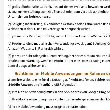
(b) jedes alkoholische Getränk, das auf deiner Webseite beworben wird
Lizenz zur Herstellung, zum Großhandel oder zum Vertrieb alkoholisch
Unternehmens betrieben wird,
(c) Säuglingsnahruhrung, alkoholische Getränke oder Tabakwaren und E
Webseiten in der EU und im Vereinigten Königreich wirbst,
(d) pflanzliche Raucherprodukte, wenn du für die Amazon-Webseite in B
(e) Produkte ohne medizinischen Verwendungszweck gemäß Anhang XVI 
Amazon-Webseite in Frankreich wirbst,
(f) jedes Produkt oder jede Dienstleistung, bei der es sich um ein Prod
erhältst eine Warnung, wenn ein Produkt oder eine Dienstleistung in de
Central ausgeschlossen ist.
Richtlinie für Mobile Anwendungen im Rahmen de
Wenn Ihre Website eine für die Nutzung auf Mobiltelefonen, Tablets 
„
Mobile Anwendung
“) enthält, gilt Folgendes:
(a) Ihre Mobile Anwendung muss in den App-Stores von Google Play, A
(b) Ihre Mobile Anwendung muss kostenlos heruntergeladen werden könn
(c) Ihre Mobile Anwendung muss originäre Inhalte haben,