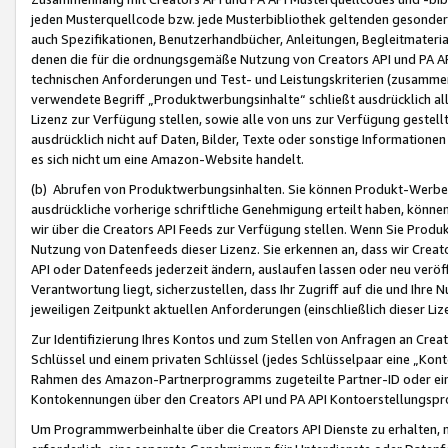
jeden Musterquellcode bzw. jede Musterbibliothek geltenden gesonder
auch Spezifikationen, Benutzerhandbücher, Anleitungen, Begleitmaterial
denen die für die ordnungsgemäße Nutzung von Creators API und PA A
technischen Anforderungen und Test- und Leistungskriterien (zusammen
verwendete Begriff „Produktwerbungsinhalte“ schließt ausdrücklich al
Lizenz zur Verfügung stellen, sowie alle von uns zur Verfügung gestel
ausdrücklich nicht auf Daten, Bilder, Texte oder sonstige Informatione
es sich nicht um eine Amazon-Website handelt.
(b) Abrufen von Produktwerbungsinhalten. Sie können Produkt-Werbein
ausdrückliche vorherige schriftliche Genehmigung erteilt haben, könn
wir über die Creators API Feeds zur Verfügung stellen. Wenn Sie Produk
Nutzung von Datenfeeds dieser Lizenz. Sie erkennen an, dass wir Creat
API oder Datenfeeds jederzeit ändern, auslaufen lassen oder neu veröffe
Verantwortung liegt, sicherzustellen, dass Ihr Zugriff auf die und Ihr
jeweiligen Zeitpunkt aktuellen Anforderungen (einschließlich dieser Liz
Zur Identifizierung Ihres Kontos und zum Stellen von Anfragen an Crea
Schlüssel und einem privaten Schlüssel (jedes Schlüsselpaar eine „Kon
Rahmen des Amazon-Partnerprogramms zugeteilte Partner-ID oder ein
Kontokennungen über den Creators API und PA API Kontoerstellungspro
Um Programmwerbeinhalte über die Creators API Dienste zu erhalten, m