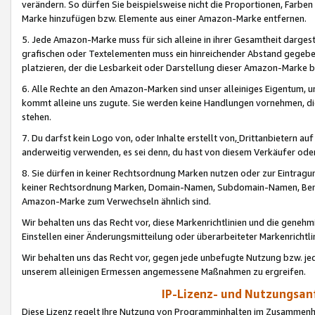
verändern. So dürfen Sie beispielsweise nicht die Proportionen, Farb
Marke hinzufügen bzw. Elemente aus einer Amazon-Marke entfernen.
5. Jede Amazon-Marke muss für sich alleine in ihrer Gesamtheit darge
grafischen oder Textelementen muss ein hinreichender Abstand gegebe
platzieren, der die Lesbarkeit oder Darstellung dieser Amazon-Marke b
6. Alle Rechte an den Amazon-Marken sind unser alleiniges Eigentum, 
kommt alleine uns zugute. Sie werden keine Handlungen vornehmen, 
stehen.
7. Du darfst kein Logo von, oder Inhalte erstellt von,
Drittanbietern au
anderweitig verwenden, es sei denn, du hast von diesem Verkäufer oder
8. Sie dürfen in keiner Rechtsordnung Marken nutzen oder zur Eintragu
keiner Rechtsordnung Marken, Domain-Namen, Subdomain-Namen, Benu
Amazon-Marke zum Verwechseln ähnlich sind.
Wir behalten uns das Recht vor, diese Markenrichtlinien und die gene
Einstellen einer Änderungsmitteilung oder überarbeiteter Markenricht
Wir behalten uns das Recht vor, gegen jede unbefugte Nutzung bzw. jede 
unserem alleinigen Ermessen angemessene Maßnahmen zu ergreifen.
IP-Lizenz- und Nutzungsan
Diese Lizenz regelt Ihre Nutzung von Programminhalten im Zusammen