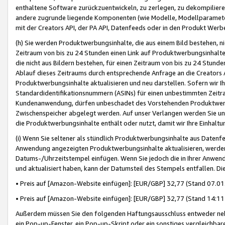
enthaltene Software zurückzuentwickeln, zu zerlegen, zu dekompilier
andere zugrunde liegende Komponenten (wie Modelle, Modellparameter
mit der Creators API, der PA API, Datenfeeds oder in den Produkt Werb
(h) Sie werden Produktwerbungsinhalte, die aus einem Bild bestehen, ni
Zeitraum von bis zu 24 Stunden einen Link auf Produktwerbungsinhalte
die nicht aus Bildern bestehen, für einen Zeitraum von bis zu 24 Stund
Ablauf dieses Zeitraums durch entsprechende Anfrage an die Creators 
Produktwerbungsinhalte aktualisieren und neu darstellen. Sofern wir Ih
Standardidentifikationsnummern (ASINs) für einen unbestimmten Zeitra
Kundenanwendung, dürfen unbeschadet des Vorstehenden Produktwerbu
Zwischenspeicher abgelegt werden. Auf unser Verlangen werden Sie un
die Produktwerbungsinhalte enthält oder nutzt, damit wir Ihre Einhalt
(i) Wenn Sie seltener als stündlich Produktwerbungsinhalte aus Datenfe
Anwendung angezeigten Produktwerbungsinhalte aktualisieren, werden 
Datums-/Uhrzeitstempel einfügen. Wenn Sie jedoch die in Ihrer Anwe
und aktualisiert haben, kann der Datumsteil des Stempels entfallen. Dies
• Preis auf [Amazon-Website einfügen]: [EUR/GBP] 32,77 (Stand 07.01.
• Preis auf [Amazon-Website einfügen]: [EUR/GBP] 32,77 (Stand 14:11 
Außerdem müssen Sie den folgenden Haftungsausschluss entweder neb
ein Pop-up-Fenster, ein Pop-up-Skript oder ein sonstiges vergleichba