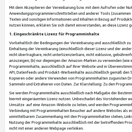
Mit dem Akzeptieren der Vereinbarung bzw. mit dem Aufrufen oder Nutz
Anwendungsprogrammierschnittstellen und anderer Tools (zusammen die
Texten und sonstigen Informationen und Inhalten in Bezug auf Produkte
nutzen können, erklären Sie sich damit einverstanden, an diese Lizenz 
1. Eingeschränkte Lizenz für Programminhalte
Vorbehaltlich der Bedingungen der Vereinbarung und ausschließlich z
Einhaltung der Vereinbarung (einschließlich dieser Lizenz und der ande
nicht übertragbare, nicht unterlizenzierbare, nicht exklusive, gebühren
anzuzeigen; (b) nur diejenigen der Amazon-Marken zu verwenden (wie in 
Programminhalte, ausschließlich auf Ihrer Website und in Übereinstimmu
API, Datenfeeds und Produkt-Werbeinhalte ausschließlich gemäß den Spe
Kopieren oder andere Verwenden von Programminhalten zugunsten Dri
Sammeln und Extrahieren von Daten. Zur Klarstellung: Zu den Program
Sie werden Programminhalte ausschließlich nach Maßgabe der Besti
hiermit eingeräumten Lizenz nutzen. Unbeschadet des Vorstehenden we
Umsätze auf eine Amazon-Website zu leiten, und werden Programminhal
Verbindung mit Programminhalten Besucher auf andere Websites als ein
unmittelbarem Zusammenhang mit den Programminhalten stehen, Links z
Nutzung der Programminhalte ausschließlich mit der betreffenden Pr
nicht mit einer anderen Webpage verlinken.