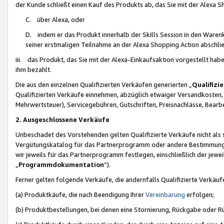
der Kunde schließt einen Kauf des Produkts ab, das Sie mit der Alexa 
C. über Alexa, oder
D. indem er das Produkt innerhalb der Skills Session in den Waren
seiner erstmaligen Teilnahme an der Alexa Shopping Action abschlie
iii. das Produkt, das Sie mit der Alexa-Einkaufsaktion vorgestellt ha
ihm bezahlt.
Die aus den einzelnen Qualifizierten Verkäufen generierten „
Qualifizi
Qualifizierten Verkäufe einnehmen, abzüglich etwaiger Versandkosten
Mehrwertsteuer), Servicegebühren, Gutschriften, Preisnachlässe, Bear
2. Ausgeschlossene Verkäufe
Unbeschadet des Vorstehenden gelten Qualifizierte Verkäufe nicht als
Vergütungskatalog für das Partnerprogramm oder andere Bestimmungen,
wir jeweils für das Partnerprogramm festlegen, einschließlich der jewe
„
Programmdokumentation
“).
Ferner gelten folgende Verkäufe, die andernfalls Qualifizierte Verkä
(a) Produktkäufe, die nach Beendigung Ihrer
Vereinbarung
erfolgen;
(b) Produktbestellungen, bei denen eine Stornierung, Rückgabe oder R