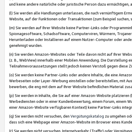
und keine andere natürliche oder juristische Person dazu ermächtigen, a
(l) Sie werden alle Handlungen unterlassen, die nach vernünftigem Erme
Website, auf der Funktionen oder Transaktionen (zum Beispiel suchen, s
(m) Sie werden auf Ihrer Website keine Partner-Links oder Programmin
Spionagesoftware, Schadsoftware, Computerviren, Würmern, Trojaner
Herunterladen oder Installieren auf einem Nutzer-Computer oder ande
genehmigt wurden.
(n) Sie werden Amazon-Websites oder Teile davon nicht auf Ihrer Websi
(z. B., WebView) innerhalb einer Mobilen Anwendung. Die Darstellung ein
Teilnahmevoraussetzungen stellt jedoch keinen Verstoß gegen diese Zif
(o) Sie werden keine Partner-Links oder andere Inhalte, die eine Am
Werbeseiten oder Layer-Werbung einstellen oder bereitstellen, mit Au
bewerben, die eng mit dem auf Ihrer Website befindlichen Material z
(p) Sie werden in Inhalte, die Sie auf einer Amazon-Website platzier
Werbediensten oder in einer Kundenbewertung, einem Forum, einem Wun
einer Amazon-Website verfügbaren Kontext) keine Partner-Links integr
(q) Sie werden nicht versuchen, den
Vergütungskatalog
zu umgehen oder
dass sich eine Webpage einer Amazon-Website im Browser eines Kunden 
(r) Sie werden nicht versuchen, Internetverkehr (Traffic) oder Vergü