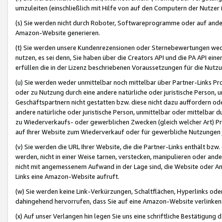
umzuleiten (einschließlich mit Hilfe von auf den Computern der Nutzer i
(s) Sie werden nicht durch Roboter, Softwareprogramme oder auf andere
Amazon-Website generieren.
(t) Sie werden unsere Kundenrezensionen oder Sternebewertungen wed
nutzen, es sei denn, Sie haben über die Creators API und die PA API e
erfüllen die in der Lizenz beschriebenen Voraussetzungen für die Nutzu
(u) Sie werden weder unmittelbar noch mittelbar über Partner-Links P
oder zu Nutzung durch eine andere natürliche oder juristische Person,
Geschäftspartnern nicht gestatten bzw. diese nicht dazu auffordern od
andere natürliche oder juristische Person, unmittelbar oder mittelbar
zu Wiederverkaufs- oder gewerblichen Zwecken (gleich welcher Art) 
auf Ihrer Website zum Wiederverkauf oder für gewerbliche Nutzungen 
(v) Sie werden die URL Ihrer Website, die die Partner-Links enthält b
werden, nicht in einer Weise tarnen, verstecken, manipulieren oder and
nicht mit angemessenem Aufwand in der Lage sind, die Website oder A
Links eine Amazon-Website aufruft.
(w) Sie werden keine Link-Verkürzungen, Schaltflächen, Hyperlinks ode
dahingehend hervorrufen, dass Sie auf eine Amazon-Website verlinken
(x) Auf unser Verlangen hin legen Sie uns eine schriftliche Bestätigung