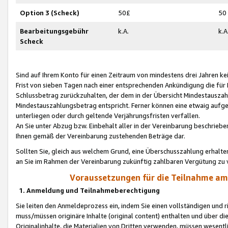
Option 3 (Scheck)
50£
50
Bearbeitungsgebühr
k.A.
k.A
Scheck
Sind auf Ihrem Konto für einen Zeitraum von mindestens drei Jahren kein
Frist von sieben Tagen nach einer entsprechenden Ankündigung die für
Schlussbetrag zurückzuhalten, der dem in der Übersicht Mindestausz
Mindestauszahlungsbetrag entspricht. Ferner können eine etwaig aufg
unterliegen oder durch geltende Verjährungsfristen verfallen.
An Sie unter Abzug bzw. Einbehalt aller in der Vereinbarung beschrieb
Ihnen gemäß der Vereinbarung zustehenden Beträge dar.
Sollten Sie, gleich aus welchem Grund, eine Überschusszahlung erhalte
an Sie im Rahmen der Vereinbarung zukünftig zahlbaren Vergütung zu 
Voraussetzungen für die Teilnahme a
1. Anmeldung und Teilnahmeberechtigung
Sie leiten den Anmeldeprozess ein, indem Sie einen vollständigen und 
muss/müssen originäre Inhalte (original content) enthalten und über d
Originalinhalte, die Materialien von Dritten verwenden, müssen wese