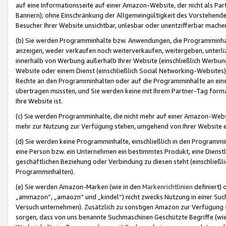
auf eine Informationsseite auf einer Amazon-Website, der nicht als Part
Bannern); ohne Einschränkung der Allgemeingültigkeit des Vorstehende
Besucher Ihrer Website unsichtbar, unlesbar oder unentzifferbar mache
(b) Sie werden Programminhalte bzw. Anwendungen, die Programminhalt
anzeigen, weder verkaufen noch weiterverkaufen, weitergeben, unterli
innerhalb von Werbung außerhalb Ihrer Website (einschließlich Werbun
Website oder einem Dienst (einschließlich Social Networking-Website
Rechte an den Programminhalten oder auf die Programminhalte an eine a
übertragen müssten, und Sie werden keine mit Ihrem Partner-Tag formati
Ihre Website ist.
(c) Sie werden Programminhalte, die nicht mehr auf einer Amazon-Websit
mehr zur Nutzung zur Verfügung stehen, umgehend von Ihrer Website e
(d) Sie werden keine Programminhalte, einschließlich in den Programmin
eine Person bzw. ein Unternehmen ein bestimmtes Produkt, eine Dienstle
geschäftlichen Beziehung oder Verbindung zu diesen steht (einschließli
Programminhalten).
(e) Sie werden Amazon-Marken (wie in den
Markenrichtlinien
definiert) 
„ammazon“, „amaozn“ und „kindel“) nicht zwecks Nutzung in einer Suc
Versuch unternehmen). Zusätzlich zu sonstigen Amazon zur Verfügung 
sorgen, dass von uns benannte Suchmaschinen Geschützte Begriffe (wie 