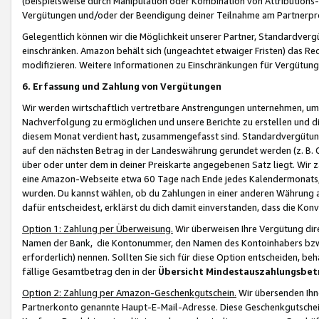
(beispielsweise durch Manipulation oder Kombination von Attributions-
Vergütungen und/oder der Beendigung deiner Teilnahme am Partnerp
Gelegentlich können wir die Möglichkeit unserer Partner, Standardv
einschränken. Amazon behält sich (ungeachtet etwaiger Fristen) das Re
modifizieren. Weitere Informationen zu Einschränkungen für Vergütung
6. Erfassung und Zahlung von Vergütungen
Wir werden wirtschaftlich vertretbare Anstrengungen unternehmen, um 
Nachverfolgung zu ermöglichen und unsere Berichte zu erstellen und di
diesem Monat verdient hast, zusammengefasst sind. Standardvergütung
auf den nächsten Betrag in der Landeswährung gerundet werden (z. B. C
über oder unter dem in deiner Preiskarte angegebenen Satz liegt. Wir
eine Amazon-Webseite etwa 60 Tage nach Ende jedes Kalendermonats, i
wurden. Du kannst wählen, ob du Zahlungen in einer anderen Währung
dafür entscheidest, erklärst du dich damit einverstanden, dass die K
Option 1: Zahlung per Überweisung.
Wir überweisen Ihre Vergütung dir
Namen der Bank, die Kontonummer, den Namen des Kontoinhabers bzw. a
erforderlich) nennen. Sollten Sie sich für diese Option entscheiden, be
fällige Gesamtbetrag den in der
Übersicht Mindestauszahlungsbet
Option 2: Zahlung per Amazon-Geschenkgutschein.
Wir übersenden Ihne
Partnerkonto genannte Haupt-E-Mail-Adresse. Diese Geschenkgutschei