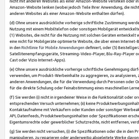
nicht mit anderen Websites als einer Amazon-Website verlinken oder i
Amazon-Website lenken (wobei jedoch Teile Ihrer Anwendung, die nich
anderen Websites als einer Amazon-Website enthalten dürfen).
(d) Ohne unsere ausdrückliche vorherige schriftliche Zustimmung werd
Nutzung mit einem Mobiltelefon oder sonstigen Mobilgerät entwickelt
(1) Websites, die nicht für die Nutzung mit solchen Geräten entwickelt
eine nicht für Mobilgeräte optimierte Website, die über einen Interne
in den
Richtlinie für Mobile Anwendungen
definiert, oder (3) Beistellge
Satellitenempfangsgeräte, Streaming-Video-Player, Blu-Ray-Player ode
Cast oder Vizio Internet-Apps).
(e) Ohne unsere ausdrückliche vorherige schriftliche Genehmigung dürfe
verwenden, um Produkt-Werbeinhalte zu aggregieren, zu analysieren, 
anderen Anwendungen, die für die Verwendung durch Personen oder Or
für die direkte Schulung oder Feinabstimmung eines maschinellen Lern
(f) Sie werden (i) nicht in irgendeiner Weise in die Funktionalität ode
entsprechenden Versuch unternehmen; (ii) keine Produktwerbungsinha
Kontaktaufnahme mit Verkäufern oder Kunden oder sonstiger Werbeaktiv
API, Datenfeeds, Produktwerbungsinhalten oder Spezifikationen erschei
Eigentumsrechte oder gewerblicher Schutzrechte, nicht entfernen, verd
(g) Sie werden nicht versuchen, (i) die Spezifikationen oder die in de
manipulieren, zu reparieren oder anderweitig abgeleitete Werke davon z