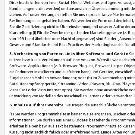
Direktnachrichten von Ihren Social-Media-Websites einfügen. vorausg
Kunden angemeldet werden) und ansonsten in Übereinstimmung mit der
stehen. Auf unser Verlangen stellen Sie uns repräsentative Mustermater
Bestimmungen eingehalten haben. Wir werden die Form und den Inhalt, di
Sie die Zertifizierung nicht in Übereinstimmung mit unserer Aufforderu
Klarstellung: (i) Für die Zwecke der geltenden Marketinggesetze (z. 
von 1991 und ähnlicher oder Nachfolgegesetze) sind Sie der „Absender“ j
Gesetze und Standards und Best Practices der Marketingbranche für 
5. Verbreitung von Partner-Links über Software und Geräte
Sie
nutzen bzw. keine Verlinkungen auf eine Amazon-Website wie nachsteh
Software-Applikationen (z. B. Browser Plug-ins, Browser Helper Objec
ein Endnutzer installieren und ausführen kann) und Geräten, einschlie
Zugelassenen Mobilen Anwendungen); oder (b) im Zusammenhang mit bzw.
Satellitenempfangsgeräte, Streaming-Video-Playern, Blu-Ray-Playern 
Viera Cast oder Vizio Internet Apps). Sie werden ohne ausdrückliche v
Entwicklung von Modellen des maschinellen Lernens oder verwandter 
6. Inhalte auf Ihrer Website
. Sie tragen die ausschließliche Verantwo
(a) Sie werden Programminhalte in keiner Weise ergänzen, löschen oder
Informationen; Sie dürfen aus einer Bilddatei bestehende Programminhal
erhalten bleiben bzw. aus Text bestehende Programminhalte so kürzen, 
Kürzung nicht sachlich falsch oder irreführend wird. Einige Arten von L