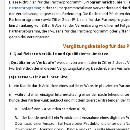
Diese Richtlinien für das Partnerprogramm („
Programmrichtlinien
“)
Partnerprogramm
; in diesen Programmrichtlinien verwendete und durch
der Vereinbarung zugewiesene Bedeutung. Die Rechte und Pflichten de
Partnerprogramm sowie Ziffer 3 der IP-Lizenz für das Partnerprogram
Einschränkung von Ziffer 6 Abs. (a) der Vereinbarung wird hiermit Fol
Partnerprogramm, die IP-Lizenz für das Partnerprogramm oder Ziffer 1
gegen die Vereinbarung.
Vergütungskatalog für das 
1. Qualifizierte Verkäufe und Qualifizierte Umsätze
„
Qualifizierte Verkäufe
“ werden von uns mit den in Ziffer 3 diese
(vorbehaltlich der in diesem Vergütungskatalog beschriebenen Ausnah
(a) Partner- Link auf Ihrer Site
:
i. ein Kunde durch Anklicken eines auf Ihrer Website platzierten Part
ii. während einer einzigen Internetsitzung eines der nachstehend unter (i)
Kunde den Partner-Link anklickt und mit dem zuerst eintretenden der f
A. Ablauf von 24 Stunden seit dem Klick,
B. der Kunde bestellt ein Produkt, mit Ausnahme eines digitalen P
Download einer Amazon Software oder Produkte, die unter dem N
Downloads“, „Amazon Coin“, „Kindle Books“, „Kindle Newspapers“, „