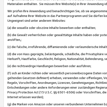
Materialien enthalten. Sie müssen Ihre Website(s) in Ihrer Anwendung ide
Wir prüfen Ihre Anwendung und benachrichtigen Sie, ob sie angenommen
auf Aufnahme Ihrer Website in das Partnerprogramm und Sie dürfen kei
Ungeeignet sind unter anderem Websites:
(a) die sexuelle oder obszöne Inhalte bewerben oder enthalten;
(b) die Gewalt verherrlichen oder gewalttätige Inhalte haben oder pot
anstiften,;
(c) die falsche, irreführende, diffamierende oder verleumderische Inha
(d) die von Hass geprägte, belästigende, schädliche, die Privatsphäre v
Herkunft, Hautfarbe, Geschlecht, Religion, Nationalität, Behinderung, 
(e) die rechtswidrige Handlungen bewerben oder ausführen;
(f) sich an Kinder richten oder wissentlich personenbezogene Daten vo
geltenden Gesetzen definiert) erheben, verwenden oder offenlegen, Vo
Regeln, Vorschriften, Anordnungen, Lizenzen, Genehmigungen, Richtlini
Entscheidungen oder andere Anforderungen einer zuständigen Regierung
Privacy Protection Act (15 U.S.C. §§ 6501-6506) oder Vorschriften, di
Internet erlassen wurden);
(g) die Marken von Amazon oder unseren verbundenen Unternehmen b