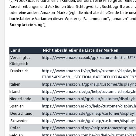
(c) Produktkäufe durch einen Kunden, der durch eine Anzeige auf eine 
Ausschreibungen und Auktionen über Schlagwörter, Suchbegriffe oder 
oder eine andere Amazon-Marke (vgl. die nicht abschließende Liste un
buchstabierte Varianten dieser Wörter (z. B. „ammazon“, „amaozn“ und „
Suchplatzierung
”);
Land
Nicht abschließende Liste der Marken
Vereinigtes
https://www.amazon.co.uk/gp/feature.html?ie=U
Königreich
Frankreich
https://www.amazon.fr/gp/help/customer/displa
E78834F9BA58__SECTION_64DE0ED1D744420E9
Italien
https://www.amazon.it/gp/help/customer/display
Irland
https://www.amazon.ie/gp/help/customer/displa
Niederlande
https://www.amazon.nl/gp/help/customer/display
Spanien
https://www.amazon.es/gp/help/customer/display
Deutschland
https://www.amazon.de/gp/help/customer/displa
Schweden
https://www.amazon.de/gp/help/customer/displa
Polen
https://www.amazon.pl/gp/help/customer/display
Belgien
https://www.amazon.com.be/gp/help/customer/d