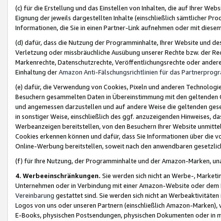
(c) für die Erstellung und das Einstellen von Inhalten, die auf Ihrer We
Eignung der jeweils dargestellten Inhalte (einschließlich sämtlicher 
Informationen, die Sie in einen Partner-Link aufnehmen oder mit diese
(d) dafür, dass die Nutzung der Programminhalte, Ihrer Website und des 
Verletzung oder missbräuchliche Ausübung unserer Rechte bzw. der Recht
Markenrechte, Datenschutzrechte, Veröffentlichungsrechte oder anderer
Einhaltung der
Amazon Anti-Fälschungsrichtlinien für das Partnerpro
(e) dafür, die Verwendung von Cookies, Pixeln und anderen Technologien
Besuchern gesammelten Daten in Übereinstimmung mit den geltenden Ge
und angemessen darzustellen und auf andere Weise die geltenden geset
in sonstiger Weise, einschließlich des ggf. anzuzeigenden Hinweises, d
Werbeanzeigen bereitstellen, von den Besuchern Ihrer Website unmitte
Cookies erkennen können und dafür, dass Sie Informationen über die v
Online-Werbung bereitstellen, soweit nach den anwendbaren gesetzlic
(f) für Ihre Nutzung, der Programminhalte und der Amazon-Marken, u
4. Werbeeinschränkungen.
Sie werden sich nicht an Werbe-, Market
Unternehmen oder in Verbindung mit einer Amazon-Website oder dem Pa
Vereinbarung
gestattet sind. Sie werden sich nicht an Werbeaktivitäten
Logos von uns oder unseren Partnern (einschließlich Amazon-Marken), 
E-Books, physischen Postsendungen, physischen Dokumenten oder in 