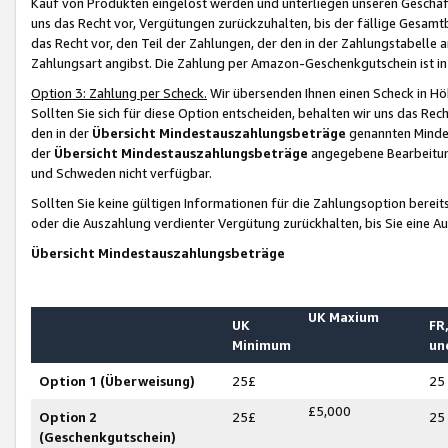
Kauf von Produkten eingelöst werden und unterliegen unseren Geschäf
uns das Recht vor, Vergütungen zurückzuhalten, bis der fällige Gesamt
das Recht vor, den Teil der Zahlungen, der den in der Zahlungstabelle 
Zahlungsart angibst. Die Zahlung per Amazon-Geschenkgutschein ist in
Option 3: Zahlung per Scheck.
Wir übersenden Ihnen einen Scheck in Höh
Sollten Sie sich für diese Option entscheiden, behalten wir uns das Rec
den in der
Übersicht Mindestauszahlungsbeträge
genannten Mindest
der
Übersicht Mindestauszahlungsbeträge
angegebene Bearbeitung
und Schweden nicht verfügbar.
Sollten Sie keine gültigen Informationen für die Zahlungsoption bereit
oder die Auszahlung verdienter Vergütung zurückhalten, bis Sie eine A
Übersicht Mindestauszahlungsbeträge
UK Maxium
UK
FR,
Minimum
un
Option 1 (Überweisung)
25£
25
£5,000
Option 2
25£
25
(Geschenkgutschein)