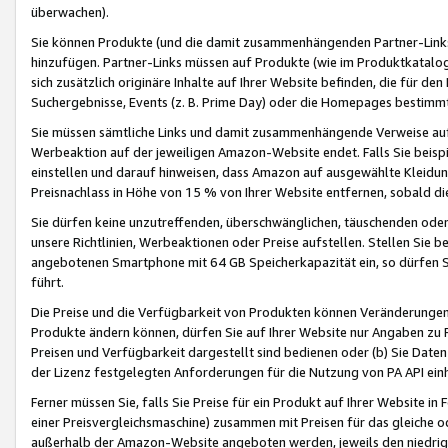
überwachen).
Sie können Produkte (und die damit zusammenhängenden Partner-Links)
hinzufügen. Partner-Links müssen auf Produkte (wie im Produktkatalog de
sich zusätzlich originäre Inhalte auf Ihrer Website befinden, die für 
Suchergebnisse, Events (z. B. Prime Day) oder die Homepages bestimmte
Sie müssen sämtliche Links und damit zusammenhängende Verweise auf z
Werbeaktion auf der jeweiligen Amazon-Website endet. Falls Sie beisp
einstellen und darauf hinweisen, dass Amazon auf ausgewählte Kleidun
Preisnachlass in Höhe von 15 % von Ihrer Website entfernen, sobald di
Sie dürfen keine unzutreffenden, überschwänglichen, täuschenden od
unsere Richtlinien, Werbeaktionen oder Preise aufstellen. Stellen Sie 
angebotenen Smartphone mit 64 GB Speicherkapazität ein, so dürfen S
führt.
Die Preise und die Verfügbarkeit von Produkten können Veränderungen 
Produkte ändern können, dürfen Sie auf Ihrer Website nur Angaben zu P
Preisen und Verfügbarkeit dargestellt sind bedienen oder (b) Sie Daten
der Lizenz festgelegten Anforderungen für die Nutzung von PA API einh
Ferner müssen Sie, falls Sie Preise für ein Produkt auf Ihrer Website in 
einer Preisvergleichsmaschine) zusammen mit Preisen für das gleiche o
außerhalb der Amazon-Website angeboten werden, jeweils den niedrigst