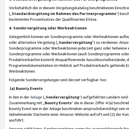
Vorbehaltlich der in diesem Vergütungskatalog beschriebenen Einschr
(„
Standardvergütung im Rahmen des Partnerprogramms
“) besc
bestimmten Prozentsatzes der Qualifizierten Erlöse.
4. Sondervergütung oder Werbeaktionen
Gelegentlich können wir Sonderprogramme oder Werbeaktionen auflegen,
oder alternative Vergütung („
Sondervergütung
”) zu verdienen. Amazo
Sonderprogramme oder Werbeaktionen jederzeit ganz oder teilweise einz
Sonderprogramme oder Werbeaktionen (auch Sonderprogramme oder We
Produktverkäufen kommt) disqualifizierende Ausschlusstatbestände, di
Programmdokumentation im Hinblick auf Produktverkäufe geltende E
Werbeaktionen.
Folgende Sondervergütungen sind derzeit verfügbar:
hier
.
(a) Bounty Events
In den in der
Anlage
(„
Sondervergütung
“) aufgeführten Ländern sind
Zusammenhang mit „
Bounty Events
“ die in dieser Ziffer 4 (a) besch
Bounty Event wie in der Anlage beschrieben anspruchsberechtigt sein mu
teilnehmende Startseite einer Amazon-Website aufruft und (2) der Kun
ausführt.
Amazon zahlt keine Sondervergütung, wenn das zugrundeliegende Boun