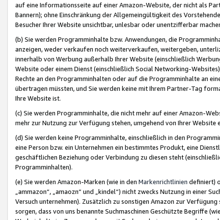
auf eine Informationsseite auf einer Amazon-Website, der nicht als Part
Bannern); ohne Einschränkung der Allgemeingültigkeit des Vorstehende
Besucher Ihrer Website unsichtbar, unlesbar oder unentzifferbar mache
(b) Sie werden Programminhalte bzw. Anwendungen, die Programminhalt
anzeigen, weder verkaufen noch weiterverkaufen, weitergeben, unterli
innerhalb von Werbung außerhalb Ihrer Website (einschließlich Werbun
Website oder einem Dienst (einschließlich Social Networking-Website
Rechte an den Programminhalten oder auf die Programminhalte an eine a
übertragen müssten, und Sie werden keine mit Ihrem Partner-Tag formati
Ihre Website ist.
(c) Sie werden Programminhalte, die nicht mehr auf einer Amazon-Websit
mehr zur Nutzung zur Verfügung stehen, umgehend von Ihrer Website e
(d) Sie werden keine Programminhalte, einschließlich in den Programmin
eine Person bzw. ein Unternehmen ein bestimmtes Produkt, eine Dienstle
geschäftlichen Beziehung oder Verbindung zu diesen steht (einschließli
Programminhalten).
(e) Sie werden Amazon-Marken (wie in den
Markenrichtlinien
definiert) 
„ammazon“, „amaozn“ und „kindel“) nicht zwecks Nutzung in einer Suc
Versuch unternehmen). Zusätzlich zu sonstigen Amazon zur Verfügung 
sorgen, dass von uns benannte Suchmaschinen Geschützte Begriffe (wie 