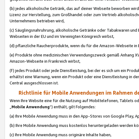
(b) jedes alkoholische Getränk, das auf deiner Webseite beworben wird
Lizenz zur Herstellung, zum Großhandel oder zum Vertrieb alkoholisch
Unternehmens betrieben wird,
(c) Säuglingsnahruhrung, alkoholische Getränke oder Tabakwaren und E
Webseiten in der EU und im Vereinigten Königreich wirbst,
(d) pflanzliche Raucherprodukte, wenn du für die Amazon-Webseite in B
(e) Produkte ohne medizinischen Verwendungszweck gemäß Anhang XVI 
Amazon-Webseite in Frankreich wirbst,
(f) jedes Produkt oder jede Dienstleistung, bei der es sich um ein Prod
erhältst eine Warnung, wenn ein Produkt oder eine Dienstleistung in de
Central ausgeschlossen ist.
Richtlinie für Mobile Anwendungen im Rahmen de
Wenn Ihre Website eine für die Nutzung auf Mobiltelefonen, Tablets 
„
Mobile Anwendung
“) enthält, gilt Folgendes:
(a) Ihre Mobile Anwendung muss in den App-Stores von Google Play, A
(b) Ihre Mobile Anwendung muss kostenlos heruntergeladen werden könn
(c) Ihre Mobile Anwendung muss originäre Inhalte haben,