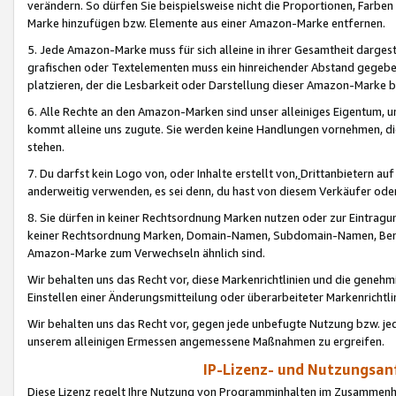
verändern. So dürfen Sie beispielsweise nicht die Proportionen, Farb
Marke hinzufügen bzw. Elemente aus einer Amazon-Marke entfernen.
5. Jede Amazon-Marke muss für sich alleine in ihrer Gesamtheit darge
grafischen oder Textelementen muss ein hinreichender Abstand gegebe
platzieren, der die Lesbarkeit oder Darstellung dieser Amazon-Marke b
6. Alle Rechte an den Amazon-Marken sind unser alleiniges Eigentum, 
kommt alleine uns zugute. Sie werden keine Handlungen vornehmen, 
stehen.
7. Du darfst kein Logo von, oder Inhalte erstellt von,
Drittanbietern au
anderweitig verwenden, es sei denn, du hast von diesem Verkäufer oder
8. Sie dürfen in keiner Rechtsordnung Marken nutzen oder zur Eintragu
keiner Rechtsordnung Marken, Domain-Namen, Subdomain-Namen, Benu
Amazon-Marke zum Verwechseln ähnlich sind.
Wir behalten uns das Recht vor, diese Markenrichtlinien und die gene
Einstellen einer Änderungsmitteilung oder überarbeiteter Markenricht
Wir behalten uns das Recht vor, gegen jede unbefugte Nutzung bzw. jede 
unserem alleinigen Ermessen angemessene Maßnahmen zu ergreifen.
IP-Lizenz- und Nutzungsan
Diese Lizenz regelt Ihre Nutzung von Programminhalten im Zusammen