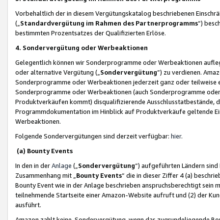
Vorbehaltlich der in diesem Vergütungskatalog beschriebenen Einschr
(„
Standardvergütung im Rahmen des Partnerprogramms
“) besc
bestimmten Prozentsatzes der Qualifizierten Erlöse.
4. Sondervergütung oder Werbeaktionen
Gelegentlich können wir Sonderprogramme oder Werbeaktionen auflegen,
oder alternative Vergütung („
Sondervergütung
”) zu verdienen. Amazo
Sonderprogramme oder Werbeaktionen jederzeit ganz oder teilweise einz
Sonderprogramme oder Werbeaktionen (auch Sonderprogramme oder We
Produktverkäufen kommt) disqualifizierende Ausschlusstatbestände, di
Programmdokumentation im Hinblick auf Produktverkäufe geltende E
Werbeaktionen.
Folgende Sondervergütungen sind derzeit verfügbar:
hier
.
(a) Bounty Events
In den in der
Anlage
(„
Sondervergütung
“) aufgeführten Ländern sind
Zusammenhang mit „
Bounty Events
“ die in dieser Ziffer 4 (a) besch
Bounty Event wie in der Anlage beschrieben anspruchsberechtigt sein mu
teilnehmende Startseite einer Amazon-Website aufruft und (2) der Kun
ausführt.
Amazon zahlt keine Sondervergütung, wenn das zugrundeliegende Boun