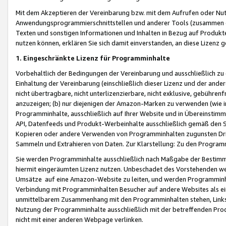
Mit dem Akzeptieren der Vereinbarung bzw. mit dem Aufrufen oder Nutz
Anwendungsprogrammierschnittstellen und anderer Tools (zusammen die
Texten und sonstigen Informationen und Inhalten in Bezug auf Produkte
nutzen können, erklären Sie sich damit einverstanden, an diese Lizenz 
1. Eingeschränkte Lizenz für Programminhalte
Vorbehaltlich der Bedingungen der Vereinbarung und ausschließlich z
Einhaltung der Vereinbarung (einschließlich dieser Lizenz und der ande
nicht übertragbare, nicht unterlizenzierbare, nicht exklusive, gebühren
anzuzeigen; (b) nur diejenigen der Amazon-Marken zu verwenden (wie in 
Programminhalte, ausschließlich auf Ihrer Website und in Übereinstimmu
API, Datenfeeds und Produkt-Werbeinhalte ausschließlich gemäß den Spe
Kopieren oder andere Verwenden von Programminhalten zugunsten Dri
Sammeln und Extrahieren von Daten. Zur Klarstellung: Zu den Program
Sie werden Programminhalte ausschließlich nach Maßgabe der Besti
hiermit eingeräumten Lizenz nutzen. Unbeschadet des Vorstehenden we
Umsätze auf eine Amazon-Website zu leiten, und werden Programminhal
Verbindung mit Programminhalten Besucher auf andere Websites als ein
unmittelbarem Zusammenhang mit den Programminhalten stehen, Links z
Nutzung der Programminhalte ausschließlich mit der betreffenden Pr
nicht mit einer anderen Webpage verlinken.