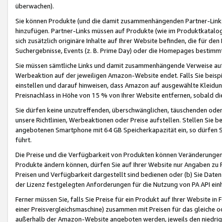
überwachen).
Sie können Produkte (und die damit zusammenhängenden Partner-Links)
hinzufügen. Partner-Links müssen auf Produkte (wie im Produktkatalog de
sich zusätzlich originäre Inhalte auf Ihrer Website befinden, die für 
Suchergebnisse, Events (z. B. Prime Day) oder die Homepages bestimmte
Sie müssen sämtliche Links und damit zusammenhängende Verweise auf z
Werbeaktion auf der jeweiligen Amazon-Website endet. Falls Sie beisp
einstellen und darauf hinweisen, dass Amazon auf ausgewählte Kleidun
Preisnachlass in Höhe von 15 % von Ihrer Website entfernen, sobald di
Sie dürfen keine unzutreffenden, überschwänglichen, täuschenden od
unsere Richtlinien, Werbeaktionen oder Preise aufstellen. Stellen Sie 
angebotenen Smartphone mit 64 GB Speicherkapazität ein, so dürfen S
führt.
Die Preise und die Verfügbarkeit von Produkten können Veränderungen 
Produkte ändern können, dürfen Sie auf Ihrer Website nur Angaben zu P
Preisen und Verfügbarkeit dargestellt sind bedienen oder (b) Sie Daten
der Lizenz festgelegten Anforderungen für die Nutzung von PA API einh
Ferner müssen Sie, falls Sie Preise für ein Produkt auf Ihrer Website in 
einer Preisvergleichsmaschine) zusammen mit Preisen für das gleiche o
außerhalb der Amazon-Website angeboten werden, jeweils den niedrigst