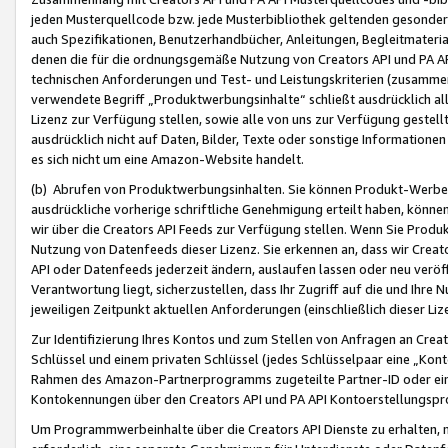
jeden Musterquellcode bzw. jede Musterbibliothek geltenden gesonder
auch Spezifikationen, Benutzerhandbücher, Anleitungen, Begleitmaterial
denen die für die ordnungsgemäße Nutzung von Creators API und PA A
technischen Anforderungen und Test- und Leistungskriterien (zusammen
verwendete Begriff „Produktwerbungsinhalte“ schließt ausdrücklich al
Lizenz zur Verfügung stellen, sowie alle von uns zur Verfügung gestel
ausdrücklich nicht auf Daten, Bilder, Texte oder sonstige Informatione
es sich nicht um eine Amazon-Website handelt.
(b) Abrufen von Produktwerbungsinhalten. Sie können Produkt-Werbein
ausdrückliche vorherige schriftliche Genehmigung erteilt haben, könn
wir über die Creators API Feeds zur Verfügung stellen. Wenn Sie Produk
Nutzung von Datenfeeds dieser Lizenz. Sie erkennen an, dass wir Creat
API oder Datenfeeds jederzeit ändern, auslaufen lassen oder neu veröffe
Verantwortung liegt, sicherzustellen, dass Ihr Zugriff auf die und Ihr
jeweiligen Zeitpunkt aktuellen Anforderungen (einschließlich dieser Liz
Zur Identifizierung Ihres Kontos und zum Stellen von Anfragen an Crea
Schlüssel und einem privaten Schlüssel (jedes Schlüsselpaar eine „Kon
Rahmen des Amazon-Partnerprogramms zugeteilte Partner-ID oder ein
Kontokennungen über den Creators API und PA API Kontoerstellungspro
Um Programmwerbeinhalte über die Creators API Dienste zu erhalten, m