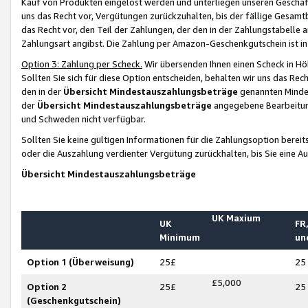
Kauf von Produkten eingelöst werden und unterliegen unseren Geschäf
uns das Recht vor, Vergütungen zurückzuhalten, bis der fällige Gesamt
das Recht vor, den Teil der Zahlungen, der den in der Zahlungstabelle 
Zahlungsart angibst. Die Zahlung per Amazon-Geschenkgutschein ist in
Option 3: Zahlung per Scheck.
Wir übersenden Ihnen einen Scheck in Höh
Sollten Sie sich für diese Option entscheiden, behalten wir uns das Rec
den in der
Übersicht Mindestauszahlungsbeträge
genannten Mindest
der
Übersicht Mindestauszahlungsbeträge
angegebene Bearbeitung
und Schweden nicht verfügbar.
Sollten Sie keine gültigen Informationen für die Zahlungsoption bereit
oder die Auszahlung verdienter Vergütung zurückhalten, bis Sie eine A
Übersicht Mindestauszahlungsbeträge
UK Maxium
UK
FR,
Minimum
un
Option 1 (Überweisung)
25£
25
£5,000
Option 2
25£
25
(Geschenkgutschein)