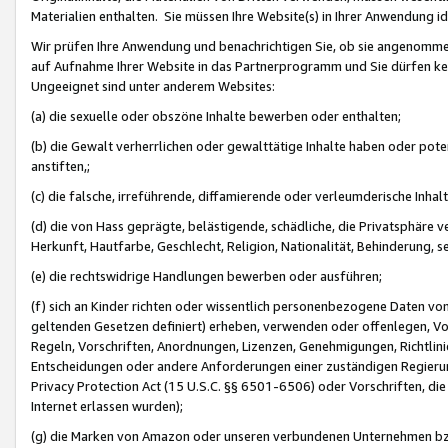
Materialien enthalten. Sie müssen Ihre Website(s) in Ihrer Anwendung ide
Wir prüfen Ihre Anwendung und benachrichtigen Sie, ob sie angenommen
auf Aufnahme Ihrer Website in das Partnerprogramm und Sie dürfen kei
Ungeeignet sind unter anderem Websites:
(a) die sexuelle oder obszöne Inhalte bewerben oder enthalten;
(b) die Gewalt verherrlichen oder gewalttätige Inhalte haben oder pot
anstiften,;
(c) die falsche, irreführende, diffamierende oder verleumderische Inha
(d) die von Hass geprägte, belästigende, schädliche, die Privatsphäre v
Herkunft, Hautfarbe, Geschlecht, Religion, Nationalität, Behinderung, 
(e) die rechtswidrige Handlungen bewerben oder ausführen;
(f) sich an Kinder richten oder wissentlich personenbezogene Daten vo
geltenden Gesetzen definiert) erheben, verwenden oder offenlegen, Vo
Regeln, Vorschriften, Anordnungen, Lizenzen, Genehmigungen, Richtlini
Entscheidungen oder andere Anforderungen einer zuständigen Regierung
Privacy Protection Act (15 U.S.C. §§ 6501-6506) oder Vorschriften, di
Internet erlassen wurden);
(g) die Marken von Amazon oder unseren verbundenen Unternehmen b