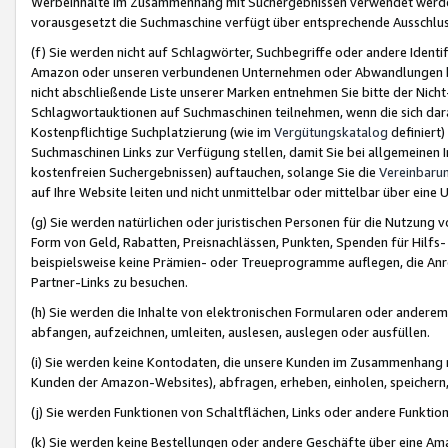
Werbeinhalte im Zusammenhang mit Suchergebnissen verwendet werden,
vorausgesetzt die Suchmaschine verfügt über entsprechende Ausschlu
(f) Sie werden nicht auf Schlagwörter, Suchbegriffe oder andere Ident
Amazon oder unseren verbundenen Unternehmen oder Abwandlungen bzw
nicht abschließende Liste unserer Marken entnehmen Sie bitte der Nich
Schlagwortauktionen auf Suchmaschinen teilnehmen, wenn die sich da
Kostenpflichtige Suchplatzierung (wie im
Vergütungskatalog
definiert
Suchmaschinen Links zur Verfügung stellen, damit Sie bei allgemeinen I
kostenfreien Suchergebnissen) auftauchen, solange Sie die
Vereinbaru
auf Ihre Website leiten und nicht unmittelbar oder mittelbar über eine
(g) Sie werden natürlichen oder juristischen Personen für die Nutzung 
Form von Geld, Rabatten, Preisnachlässen, Punkten, Spenden für Hilfs
beispielsweise keine Prämien- oder Treueprogramme auflegen, die Anrei
Partner-Links zu besuchen.
(h) Sie werden die Inhalte von elektronischen Formularen oder anderem M
abfangen, aufzeichnen, umleiten, auslesen, auslegen oder ausfüllen.
(i) Sie werden keine Kontodaten, die unsere Kunden im Zusammenhang 
Kunden der Amazon-Websites), abfragen, erheben, einholen, speichern,
(j) Sie werden Funktionen von Schaltflächen, Links oder andere Funkti
(k) Sie werden keine Bestellungen oder andere Geschäfte über eine Ama