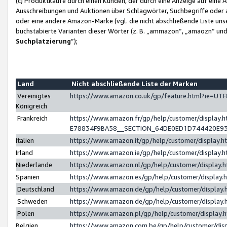
(c) Produktkäufe durch einen Kunden, der durch eine Anzeige auf eine 
Ausschreibungen und Auktionen über Schlagwörter, Suchbegriffe oder 
oder eine andere Amazon-Marke (vgl. die nicht abschließende Liste un
buchstabierte Varianten dieser Wörter (z. B. „ammazon“, „amaozn“ und „
Suchplatzierung
”);
Land
Nicht abschließende Liste der Marken
Vereinigtes
https://www.amazon.co.uk/gp/feature.html?ie=U
Königreich
Frankreich
https://www.amazon.fr/gp/help/customer/displa
E78834F9BA58__SECTION_64DE0ED1D744420E9
Italien
https://www.amazon.it/gp/help/customer/display
Irland
https://www.amazon.ie/gp/help/customer/displa
Niederlande
https://www.amazon.nl/gp/help/customer/display
Spanien
https://www.amazon.es/gp/help/customer/display
Deutschland
https://www.amazon.de/gp/help/customer/displa
Schweden
https://www.amazon.de/gp/help/customer/displa
Polen
https://www.amazon.pl/gp/help/customer/display
Belgien
https://www.amazon.com.be/gp/help/customer/d