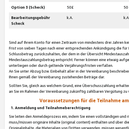
Option 3 (Scheck)
50£
50
Bearbeitungsgebühr
k.A.
k.A
Scheck
Sind auf Ihrem Konto für einen Zeitraum von mindestens drei Jahren kein
Frist von sieben Tagen nach einer entsprechenden Ankündigung die für
Schlussbetrag zurückzuhalten, der dem in der Übersicht Mindestausz
Mindestauszahlungsbetrag entspricht. Ferner können eine etwaig aufg
unterliegen oder durch geltende Verjährungsfristen verfallen.
An Sie unter Abzug bzw. Einbehalt aller in der Vereinbarung beschrieb
Ihnen gemäß der Vereinbarung zustehenden Beträge dar.
Sollten Sie, gleich aus welchem Grund, eine Überschusszahlung erhalte
an Sie im Rahmen der Vereinbarung zukünftig zahlbaren Vergütung zu 
Voraussetzungen für die Teilnahme a
1. Anmeldung und Teilnahmeberechtigung
Sie leiten den Anmeldeprozess ein, indem Sie einen vollständigen und 
muss/müssen originäre Inhalte (original content) enthalten und über d
Originalinhalte, die Materialien von Dritten verwenden, müssen wese