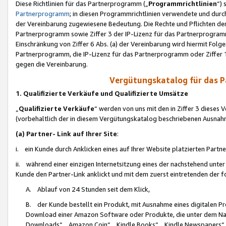
Diese Richtlinien für das Partnerprogramm („
Programmrichtlinien
“)
Partnerprogramm
; in diesen Programmrichtlinien verwendete und durch
der Vereinbarung zugewiesene Bedeutung. Die Rechte und Pflichten de
Partnerprogramm sowie Ziffer 3 der IP-Lizenz für das Partnerprogram
Einschränkung von Ziffer 6 Abs. (a) der Vereinbarung wird hiermit Fol
Partnerprogramm, die IP-Lizenz für das Partnerprogramm oder Ziffer 1
gegen die Vereinbarung.
Vergütungskatalog für das 
1. Qualifizierte Verkäufe und Qualifizierte Umsätze
„
Qualifizierte Verkäufe
“ werden von uns mit den in Ziffer 3 diese
(vorbehaltlich der in diesem Vergütungskatalog beschriebenen Ausnah
(a) Partner- Link auf Ihrer Site
:
i. ein Kunde durch Anklicken eines auf Ihrer Website platzierten Part
ii. während einer einzigen Internetsitzung eines der nachstehend unter (i)
Kunde den Partner-Link anklickt und mit dem zuerst eintretenden der f
A. Ablauf von 24 Stunden seit dem Klick,
B. der Kunde bestellt ein Produkt, mit Ausnahme eines digitalen P
Download einer Amazon Software oder Produkte, die unter dem N
Downloads“, „Amazon Coin“, „Kindle Books“, „Kindle Newspapers“, „