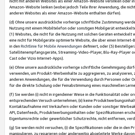
nicht mit anderen Websites als einer Amazon-Website verlinken oder i
Amazon-Website lenken (wobei jedoch Teile Ihrer Anwendung, die nich
anderen Websites als einer Amazon-Website enthalten dürfen).
(d) Ohne unsere ausdrückliche vorherige schriftliche Zustimmung werd
Nutzung mit einem Mobiltelefon oder sonstigen Mobilgerät entwickelt
(1) Websites, die nicht für die Nutzung mit solchen Geräten entwickelt
eine nicht für Mobilgeräte optimierte Website, die über einen Interne
in den
Richtlinie für Mobile Anwendungen
definiert, oder (3) Beistellge
Satellitenempfangsgeräte, Streaming-Video-Player, Blu-Ray-Player ode
Cast oder Vizio Internet-Apps).
(e) Ohne unsere ausdrückliche vorherige schriftliche Genehmigung dürfe
verwenden, um Produkt-Werbeinhalte zu aggregieren, zu analysieren, 
anderen Anwendungen, die für die Verwendung durch Personen oder Or
für die direkte Schulung oder Feinabstimmung eines maschinellen Lern
(f) Sie werden (i) nicht in irgendeiner Weise in die Funktionalität ode
entsprechenden Versuch unternehmen; (ii) keine Produktwerbungsinha
Kontaktaufnahme mit Verkäufern oder Kunden oder sonstiger Werbeaktiv
API, Datenfeeds, Produktwerbungsinhalten oder Spezifikationen erschei
Eigentumsrechte oder gewerblicher Schutzrechte, nicht entfernen, verd
(g) Sie werden nicht versuchen, (i) die Spezifikationen oder die in de
manipulieren, zu reparieren oder anderweitig abgeleitete Werke davon z