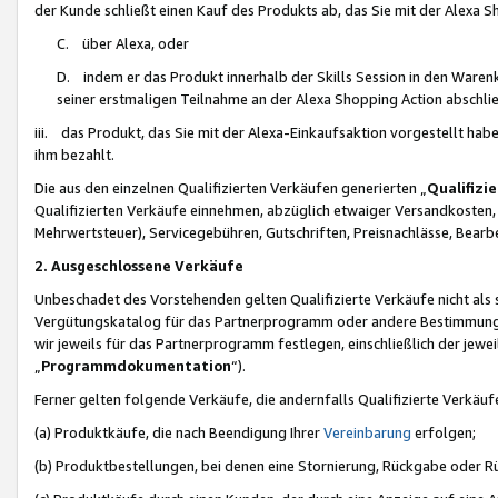
der Kunde schließt einen Kauf des Produkts ab, das Sie mit der Alexa 
C. über Alexa, oder
D. indem er das Produkt innerhalb der Skills Session in den Waren
seiner erstmaligen Teilnahme an der Alexa Shopping Action abschlie
iii. das Produkt, das Sie mit der Alexa-Einkaufsaktion vorgestellt ha
ihm bezahlt.
Die aus den einzelnen Qualifizierten Verkäufen generierten „
Qualifizi
Qualifizierten Verkäufe einnehmen, abzüglich etwaiger Versandkosten
Mehrwertsteuer), Servicegebühren, Gutschriften, Preisnachlässe, Bear
2. Ausgeschlossene Verkäufe
Unbeschadet des Vorstehenden gelten Qualifizierte Verkäufe nicht als
Vergütungskatalog für das Partnerprogramm oder andere Bestimmungen,
wir jeweils für das Partnerprogramm festlegen, einschließlich der jewe
„
Programmdokumentation
“).
Ferner gelten folgende Verkäufe, die andernfalls Qualifizierte Verkä
(a) Produktkäufe, die nach Beendigung Ihrer
Vereinbarung
erfolgen;
(b) Produktbestellungen, bei denen eine Stornierung, Rückgabe oder R