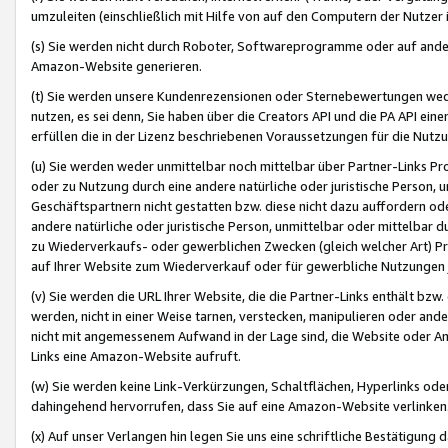
umzuleiten (einschließlich mit Hilfe von auf den Computern der Nutzer i
(s) Sie werden nicht durch Roboter, Softwareprogramme oder auf andere
Amazon-Website generieren.
(t) Sie werden unsere Kundenrezensionen oder Sternebewertungen wed
nutzen, es sei denn, Sie haben über die Creators API und die PA API e
erfüllen die in der Lizenz beschriebenen Voraussetzungen für die Nutzu
(u) Sie werden weder unmittelbar noch mittelbar über Partner-Links P
oder zu Nutzung durch eine andere natürliche oder juristische Person,
Geschäftspartnern nicht gestatten bzw. diese nicht dazu auffordern od
andere natürliche oder juristische Person, unmittelbar oder mittelbar
zu Wiederverkaufs- oder gewerblichen Zwecken (gleich welcher Art) 
auf Ihrer Website zum Wiederverkauf oder für gewerbliche Nutzungen 
(v) Sie werden die URL Ihrer Website, die die Partner-Links enthält b
werden, nicht in einer Weise tarnen, verstecken, manipulieren oder and
nicht mit angemessenem Aufwand in der Lage sind, die Website oder A
Links eine Amazon-Website aufruft.
(w) Sie werden keine Link-Verkürzungen, Schaltflächen, Hyperlinks ode
dahingehend hervorrufen, dass Sie auf eine Amazon-Website verlinken
(x) Auf unser Verlangen hin legen Sie uns eine schriftliche Bestätigung