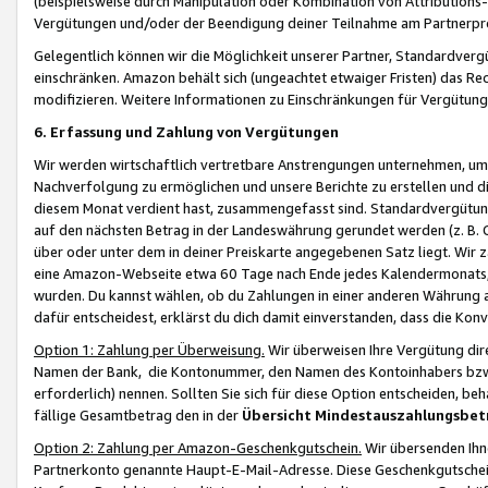
(beispielsweise durch Manipulation oder Kombination von Attributions-
Vergütungen und/oder der Beendigung deiner Teilnahme am Partnerp
Gelegentlich können wir die Möglichkeit unserer Partner, Standardv
einschränken. Amazon behält sich (ungeachtet etwaiger Fristen) das Re
modifizieren. Weitere Informationen zu Einschränkungen für Vergütung
6. Erfassung und Zahlung von Vergütungen
Wir werden wirtschaftlich vertretbare Anstrengungen unternehmen, um 
Nachverfolgung zu ermöglichen und unsere Berichte zu erstellen und di
diesem Monat verdient hast, zusammengefasst sind. Standardvergütung
auf den nächsten Betrag in der Landeswährung gerundet werden (z. B. C
über oder unter dem in deiner Preiskarte angegebenen Satz liegt. Wir
eine Amazon-Webseite etwa 60 Tage nach Ende jedes Kalendermonats, i
wurden. Du kannst wählen, ob du Zahlungen in einer anderen Währung
dafür entscheidest, erklärst du dich damit einverstanden, dass die K
Option 1: Zahlung per Überweisung.
Wir überweisen Ihre Vergütung dir
Namen der Bank, die Kontonummer, den Namen des Kontoinhabers bzw. a
erforderlich) nennen. Sollten Sie sich für diese Option entscheiden, be
fällige Gesamtbetrag den in der
Übersicht Mindestauszahlungsbet
Option 2: Zahlung per Amazon-Geschenkgutschein.
Wir übersenden Ihne
Partnerkonto genannte Haupt-E-Mail-Adresse. Diese Geschenkgutschei