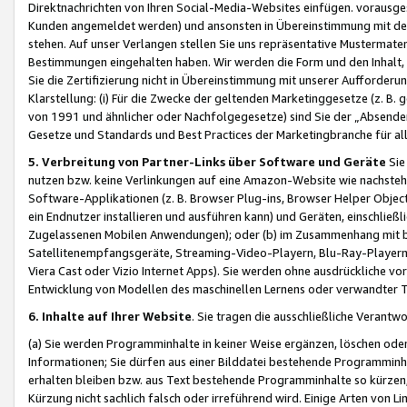
Direktnachrichten von Ihren Social-Media-Websites einfügen. vorausg
Kunden angemeldet werden) und ansonsten in Übereinstimmung mit der
stehen. Auf unser Verlangen stellen Sie uns repräsentative Mustermater
Bestimmungen eingehalten haben. Wir werden die Form und den Inhalt, di
Sie die Zertifizierung nicht in Übereinstimmung mit unserer Aufforderu
Klarstellung: (i) Für die Zwecke der geltenden Marketinggesetze (z. 
von 1991 und ähnlicher oder Nachfolgegesetze) sind Sie der „Absender“ j
Gesetze und Standards und Best Practices der Marketingbranche für 
5. Verbreitung von Partner-Links über Software und Geräte
Sie
nutzen bzw. keine Verlinkungen auf eine Amazon-Website wie nachsteh
Software-Applikationen (z. B. Browser Plug-ins, Browser Helper Objec
ein Endnutzer installieren und ausführen kann) und Geräten, einschlie
Zugelassenen Mobilen Anwendungen); oder (b) im Zusammenhang mit bzw.
Satellitenempfangsgeräte, Streaming-Video-Playern, Blu-Ray-Playern 
Viera Cast oder Vizio Internet Apps). Sie werden ohne ausdrückliche v
Entwicklung von Modellen des maschinellen Lernens oder verwandter 
6. Inhalte auf Ihrer Website
. Sie tragen die ausschließliche Verantwo
(a) Sie werden Programminhalte in keiner Weise ergänzen, löschen oder
Informationen; Sie dürfen aus einer Bilddatei bestehende Programminhal
erhalten bleiben bzw. aus Text bestehende Programminhalte so kürzen, 
Kürzung nicht sachlich falsch oder irreführend wird. Einige Arten von L