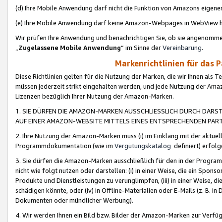
(d) Ihre Mobile Anwendung darf nicht die Funktion von Amazons eige
(e) Ihre Mobile Anwendung darf keine Amazon-Webpages in WebView 
Wir prüfen Ihre Anwendung und benachrichtigen Sie, ob sie angenomm
„
Zugelassene Mobile Anwendung
“ im Sinne der
Vereinbarung
.
Markenrichtlinien für das 
Diese Richtlinien gelten für die Nutzung der Marken, die wir Ihnen als 
müssen jederzeit strikt eingehalten werden, und jede Nutzung der Ama
Lizenzen bezüglich Ihrer Nutzung der Amazon-Marken.
1. SIE DÜRFEN DIE AMAZON-MARKEN AUSSCHLIESSLICH DURCH DARS
AUF EINER AMAZON-WEBSITE MITTELS EINES ENTSPRECHENDEN PART
2. Ihre Nutzung der Amazon-Marken muss (i) im Einklang mit der aktuells
Programmdokumentation (wie im
Vergütungskatalog
definiert) erfolg
3. Sie dürfen die Amazon-Marken ausschließlich für den in der Progr
nicht wie folgt nutzen oder darstellen: (i) in einer Weise, die ein Spo
Produkte und Dienstleistungen zu verunglimpfen, (iii) in einer Weise
schädigen könnte, oder (iv) in Offline-Materialien oder E-Mails (z. B.
Dokumenten oder mündlicher Werbung).
4. Wir werden Ihnen ein Bild bzw. Bilder der Amazon-Marken zur Verfüg