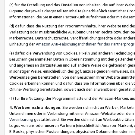
(c) für die Erstellung und das Einstellen von Inhalten, die auf Ihrer We
Eignung der jeweils dargestellten Inhalte (einschließlich sämtlicher 
Informationen, die Sie in einen Partner-Link aufnehmen oder mit diese
(d) dafür, dass die Nutzung der Programminhalte, Ihrer Website und des 
Verletzung oder missbräuchliche Ausübung unserer Rechte bzw. der Recht
Markenrechte, Datenschutzrechte, Veröffentlichungsrechte oder anderer
Einhaltung der
Amazon Anti-Fälschungsrichtlinien für das Partnerpro
(e) dafür, die Verwendung von Cookies, Pixeln und anderen Technologien
Besuchern gesammelten Daten in Übereinstimmung mit den geltenden Ge
und angemessen darzustellen und auf andere Weise die geltenden geset
in sonstiger Weise, einschließlich des ggf. anzuzeigenden Hinweises, d
Werbeanzeigen bereitstellen, von den Besuchern Ihrer Website unmitte
Cookies erkennen können und dafür, dass Sie Informationen über die v
Online-Werbung bereitstellen, soweit nach den anwendbaren gesetzlic
(f) für Ihre Nutzung, der Programminhalte und der Amazon-Marken, u
4. Werbeeinschränkungen.
Sie werden sich nicht an Werbe-, Market
Unternehmen oder in Verbindung mit einer Amazon-Website oder dem Pa
Vereinbarung
gestattet sind. Sie werden sich nicht an Werbeaktivitäten
Logos von uns oder unseren Partnern (einschließlich Amazon-Marken), 
E-Books, physischen Postsendungen, physischen Dokumenten oder in 