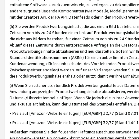
enthaltene Software zurückzuentwickeln, zu zerlegen, zu dekompilier
andere zugrunde liegende Komponenten (wie Modelle, Modellparameter
mit der Creators API, der PA API, Datenfeeds oder in den Produkt Werb
(h) Sie werden Produktwerbungsinhalte, die aus einem Bild bestehen, ni
Zeitraum von bis zu 24 Stunden einen Link auf Produktwerbungsinhalte
die nicht aus Bildern bestehen, für einen Zeitraum von bis zu 24 Stund
Ablauf dieses Zeitraums durch entsprechende Anfrage an die Creators 
Produktwerbungsinhalte aktualisieren und neu darstellen. Sofern wir Ih
Standardidentifikationsnummern (ASINs) für einen unbestimmten Zeitra
Kundenanwendung, dürfen unbeschadet des Vorstehenden Produktwerbu
Zwischenspeicher abgelegt werden. Auf unser Verlangen werden Sie un
die Produktwerbungsinhalte enthält oder nutzt, damit wir Ihre Einhalt
(i) Wenn Sie seltener als stündlich Produktwerbungsinhalte aus Datenfe
Anwendung angezeigten Produktwerbungsinhalte aktualisieren, werden 
Datums-/Uhrzeitstempel einfügen. Wenn Sie jedoch die in Ihrer Anwe
und aktualisiert haben, kann der Datumsteil des Stempels entfallen. Dies
• Preis auf [Amazon-Website einfügen]: [EUR/GBP] 32,77 (Stand 07.01.
• Preis auf [Amazon-Website einfügen]: [EUR/GBP] 32,77 (Stand 14:11 
Außerdem müssen Sie den folgenden Haftungsausschluss entweder neb
ein Pop-up-Fenster, ein Pop-up-Skript oder ein sonstiges vergleichba