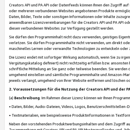
Creators API und PA API oder Datenfeeds können Ihnen den Zugriff auf D
oder mehreren verbundenen Websites angebotenen Produkte ermögliche
Daten, Bilder, Texte oder sonstigen Informationen oder Inhalte zuzugre
anwendbaren Lizenzvereinbarungen für die Creators API und PA API od
diesen verbundenen Websites zur Verfügung gestellt werden.
Sie dürfen den Programminhalt nicht dazu verwenden, geistiges Eigent
verletzen. Sie dürfen Programminhalte nicht verwenden, um direkt ode
maschinelles Lernen oder verwandte Technologien zu entwickeln oder zu
Die Lizenz endet mit sofortiger Wirkung automatisch, wenn Sie zu irg
Vergütungskatalog definiert) nicht rechtzeitig erfüllen bzw. ansonsten
schriftliche Mitteilung an Sie ganz oder teilweise beenden. Sie werden
umgehend einstellen und sämtliche Programminhalte und Amazon-Marke
jeweils verlangt, umgehend von Ihrer Website entfernen und löschen od
2. Voraussetzungen für die Nutzung der Creators API und der P
(a)
Beschreibung
. Im Rahmen dieser Lizenz können wir Ihnen Programmi
• Daten, Bilder, Audio-Dateien, Videos, Logos, Benutzerschnittstellen-
• Textmaterialien, wie beispielsweise Produktinformationen in Textfor
Neben den vorstehenden Produktwerbungsinhalten und dem Zugriff auf 
Zusammenhang mit Creators API und PA API Musterquellcodes und -bibli