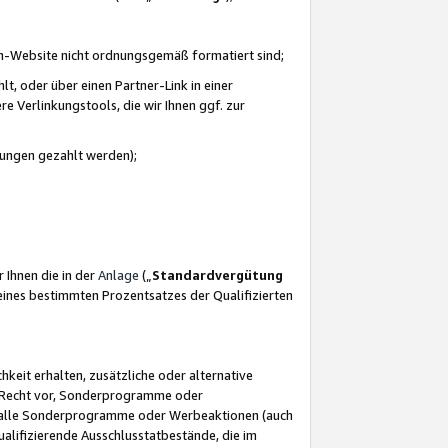
azon-Website nicht ordnungsgemäß formatiert sind;
, oder über einen Partner-Link in einer
e Verlinkungstools, die wir Ihnen ggf. zur
ütungen gezahlt werden);
 Ihnen die in der
Anlage
(„
Standardvergütung
ines bestimmten Prozentsatzes der Qualifizierten
eit erhalten, zusätzliche oder alternative
as Recht vor, Sonderprogramme oder
für alle Sonderprogramme oder Werbeaktionen (auch
lifizierende Ausschlusstatbestände, die im