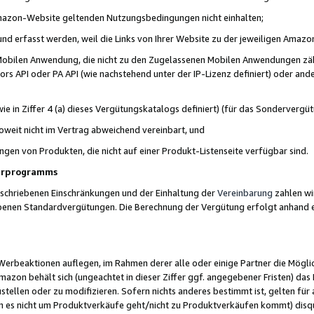
 Amazon-Website geltenden Nutzungsbedingungen nicht einhalten;
t und erfasst werden, weil die Links von Ihrer Website zu der jeweiligen Am
 Mobilen Anwendung, die nicht zu den Zugelassenen Mobilen Anwendungen zählt
s API oder PA API (wie nachstehend unter der IP-Lizenz definiert) oder ander
ie in Ziffer 4 (a) dieses Vergütungskatalogs definiert) (für das Sonderverg
weit nicht im Vertrag abweichend vereinbart, und
ngen von Produkten, die nicht auf einer Produkt-Listenseite verfügbar sind.
nerprogramms
eschriebenen Einschränkungen und der Einhaltung der
Vereinbarung
zahlen wir
ebenen Standardvergütungen. Die Berechnung der Vergütung erfolgt anhand e
beaktionen auflegen, im Rahmen derer alle oder einige Partner die Möglichk
Amazon behält sich (ungeachtet in dieser Ziffer ggf. angegebener Fristen) d
ustellen oder zu modifizieren. Sofern nichts anderes bestimmt ist, gelten 
s nicht um Produktverkäufe geht/nicht zu Produktverkäufen kommt) disqua