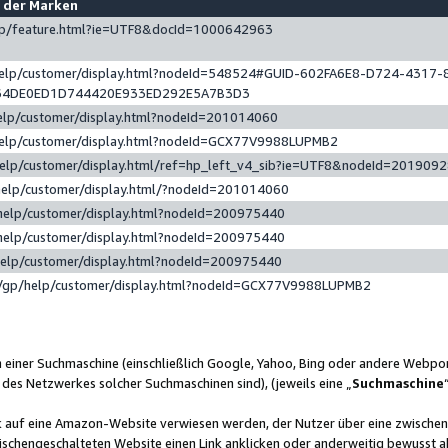
e der Marken
gp/feature.html?ie=UTF8&docId=1000642963
help/customer/display.html?nodeId=548524#GUID-602FA6E8-D724-4317-
64DE0ED1D744420E933ED292E5A7B3D3
elp/customer/display.html?nodeId=201014060
help/customer/display.html?nodeId=GCX77V9988LUPMB2
help/customer/display.html/ref=hp_left_v4_sib?ie=UTF8&nodeId=201909
help/customer/display.html/?nodeId=201014060
help/customer/display.html?nodeId=200975440
help/customer/display.html?nodeId=200975440
help/customer/display.html?nodeId=200975440
/gp/help/customer/display.html?nodeId=GCX77V9988LUPMB2
n einer Suchmaschine (einschließlich Google, Yahoo, Bing oder andere Webp
 des Netzwerkes solcher Suchmaschinen sind), (jeweils eine „
Suchmaschine
nk auf eine Amazon-Website verwiesen werden, der Nutzer über eine zwische
ischengeschalteten Website einen Link anklicken oder anderweitig bewusst a