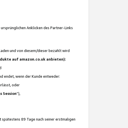
 ursprünglichen Anklicken des Partner-Links
laden und von diesem/dieser bezahlt wird
rodukte auf amazon.co.uk anbieten):
d
 und endet, wenn der Kunde entweder:
erlässt, oder
ls Session
“),
t spätestens 89 Tage nach seiner erstmaligen