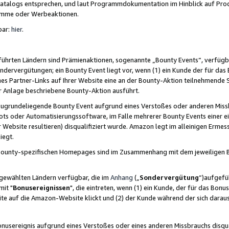
skatalogs entsprechen, und laut Programmdokumentation im Hinblick auf Pr
amme oder Werbeaktionen.
bar:
hier
.
führten Ländern sind Prämienaktionen, sogenannte „Bounty Events“, verfügb
Sondervergütungen; ein Bounty Event liegt vor, wenn (1) ein Kunde der für da
nes Partner-Links auf Ihrer Website eine an der Bounty-Aktion teilnehmende 
er Anlage beschriebene Bounty-Aktion ausführt.
ugrundeliegende Bounty Event aufgrund eines Verstoßes oder anderen Miss
ots oder Automatisierungssoftware, im Falle mehrerer Bounty Events einer e
r Website resultieren) disqualifiziert wurde. Amazon legt im alleinigen Ermess
iegt.
n Bounty-spezifischen Homepages sind im Zusammenhang mit dem jeweiligen
sgewählten Ländern verfügbar, die im
Anhang
(„
Sondervergütung
“)aufgefüh
it "
Bonusereignissen
", die eintreten, wenn (1) ein Kunde, der für das Bon
bsite auf die Amazon-Website klickt und (2) der Kunde während der sich dar
usereignis aufgrund eines Verstoßes oder eines anderen Missbrauchs disqua