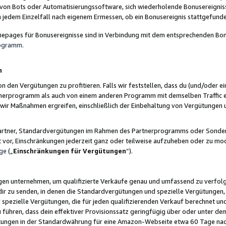
 von Bots oder Automatisierungssoftware, sich wiederholende Bonusereignisse
n jedem Einzelfall nach eigenem Ermessen, ob ein Bonusereignis stattgefund
epages für Bonusereignisse sind in Verbindung mit dem entsprechenden Bonu
rogramm
.
n
den Vergütungen zu profitieren. Falls wir feststellen, dass du (und/oder ein
erprogramm als auch von einem anderen Programm mit demselben Traffic ei
n wir Maßnahmen ergreifen, einschließlich der Einbehaltung von Vergütunge
r Partner, Standardvergütungen im Rahmen des Partnerprogramms oder Sonde
ht vor, Einschränkungen jederzeit ganz oder teilweise aufzuheben oder zu mod
ge
(„
Einschränkungen für Vergütungen
“).
ngen unternehmen, um qualifizierte Verkäufe genau und umfassend zu verfol
dir zu senden, in denen die Standardvergütungen und spezielle Vergütungen, 
pezielle Vergütungen, die für jeden qualifizierenden Verkauf berechnet un
 führen, dass dein effektiver Provisionssatz geringfügig über oder unter dem
ungen in der Standardwährung für eine Amazon-Webseite etwa 60 Tage nach