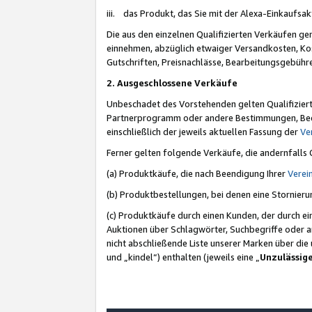
iii. das Produkt, das Sie mit der Alexa-Einkaufsa
Die aus den einzelnen Qualifizierten Verkäufen gen
einnehmen, abzüglich etwaiger Versandkosten, Ko
Gutschriften, Preisnachlässe, Bearbeitungsgebühr
2. Ausgeschlossene Verkäufe
Unbeschadet des Vorstehenden gelten Qualifiziert
Partnerprogramm oder andere Bestimmungen, Beding
einschließlich der jeweils aktuellen Fassung der
Ve
Ferner gelten folgende Verkäufe, die andernfalls
(a) Produktkäufe, die nach Beendigung Ihrer
Verei
(b) Produktbestellungen, bei denen eine Stornier
(c) Produktkäufe durch einen Kunden, der durch e
Auktionen über Schlagwörter, Suchbegriffe oder a
nicht abschließende Liste unserer Marken über di
und „kindel“) enthalten (jeweils eine „
Unzulässig