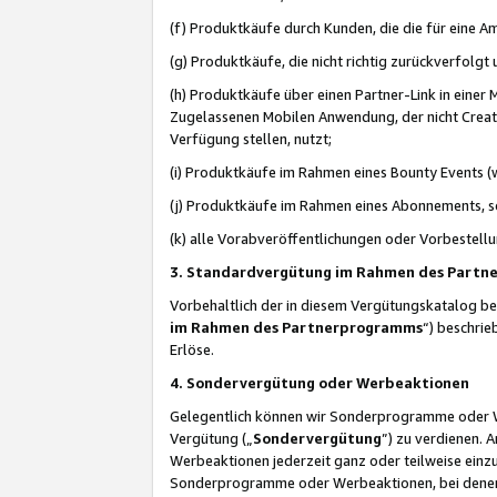
(f) Produktkäufe durch Kunden, die die für eine
(g) Produktkäufe, die nicht richtig zurückverfolg
(h) Produktkäufe über einen Partner-Link in einer
Zugelassenen Mobilen Anwendung, der nicht Creator
Verfügung stellen, nutzt;
(i) Produktkäufe im Rahmen eines Bounty Events (w
(j) Produktkäufe im Rahmen eines Abonnements, so
(k) alle Vorabveröffentlichungen oder Vorbestellu
3. Standardvergütung im Rahmen des Part
Vorbehaltlich der in diesem Vergütungskatalog b
im Rahmen des Partnerprogramms
“) beschri
Erlöse.
4. Sondervergütung oder Werbeaktionen
Gelegentlich können wir Sonderprogramme oder Wer
Vergütung („
Sondervergütung
”) zu verdienen. 
Werbeaktionen jederzeit ganz oder teilweise einz
Sonderprogramme oder Werbeaktionen, bei denen e