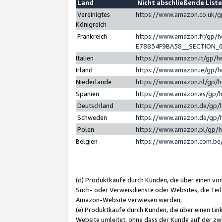
Land
Nicht abschließende List
Vereinigtes
https://www.amazon.co.uk/
Königreich
Frankreich
https://www.amazon.fr/gp/
E78834F9BA58__SECTION_
Italien
https://www.amazon.it/gp/h
Irland
https://www.amazon.ie/gp/
Niederlande
https://www.amazon.nl/gp/
Spanien
https://www.amazon.es/gp/
Deutschland
https://www.amazon.de/gp/
Schweden
https://www.amazon.de/gp/
Polen
https://www.amazon.pl/gp/
Belgien
https://www.amazon.com.be
(d) Produktkäufe durch Kunden, die über einen vo
Such- oder Verweisdienste oder Websites, die Teil
Amazon-Website verwiesen werden;
(e) Produktkäufe durch Kunden, die über einen Li
Website umleitet, ohne dass der Kunde auf der zw