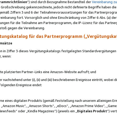
rammrichtlinien
“) sind durch Bezugnahme Bestandteil der
Vereinbarung z
Großschreibung gekennzeichnete, jedoch nicht definierte Begriffe haben die
 gemäß Ziffern 3 und 6 der Teilnahmevoraussetzungen für das Partnerprogram
nbarung fort. Vorsorglich und ohne Einschränkung von Ziffer 6 Abs. (a) der
ungen für die Teilnahme am Partnerprogramm, die IP-Lizenz für das Partner
rstoß gegen die Vereinbarung.
ungskatalog für das Partnerprogramm („Vergütungska
 Umsätze
n in Ziffer 3 dieses Vergütungskatalogs festgelegten Standardvergütungen v
r, wenn:
ite platzierten Partner-Links eine Amazon-Website aufruft; und
r nachstehend unter (i), (ii) und (iii) beschriebenen Ereignisse eintritt, wobe
 folgenden Ereignisse endet:
hme eines digitalen Produkts (gemäß Feststellung nach unserem alleinigen 
 „Amazon Music“, „Amazon Shorts“, „eDocs“, „Amazon Prime Video“, „Game
Newsfeeds“ oder „Kindle Magazines“) (jeweils ein „
Digitales Produkt
“) ver