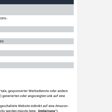
89F6-
280
ortale, gesponserter Werbedienste oder andere
“) generierten oder angezeigten Link auf eine
ngeschaltete Website indirekt auf eine Amazon-
ktiv werden müsste (eine „
Umleitung
“);