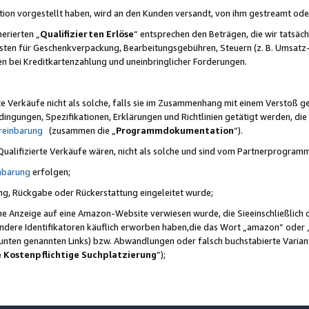
ktion vorgestellt haben, wird an den Kunden versandt, von ihm gestreamt od
erierten „
Qualifizierten Erlöse
“ entsprechen den Beträgen, die wir tatsäch
sten für Geschenkverpackung, Bearbeitungsgebühren, Steuern (z. B. Umsatz-
en bei Kreditkartenzahlung und uneinbringlicher Forderungen.
e Verkäufe nicht als solche, falls sie im Zusammenhang mit einem Verstoß 
ungen, Spezifikationen, Erklärungen und Richtlinien getätigt werden, die 
reinbarung
(zusammen die „
Programmdokumentation
“).
 Qualifizierte Verkäufe wären, nicht als solche und sind vom Partnerprogra
nbarung
erfolgen;
ung, Rückgabe oder Rückerstattung eingeleitet wurde;
ine Anzeige auf eine Amazon-Website verwiesen wurde, die Sieeinschließlich
ndere Identifikatoren käuflich erworben haben,die das Wort „amazon“ oder 
e unten genannten Links) bzw. Abwandlungen oder falsch buchstabierte Varia
e Kostenpflichtige Suchplatzierung
”);