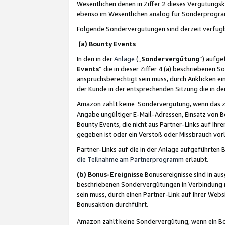
Wesentlichen denen in Ziffer 2 dieses Vergütung
ebenso im Wesentlichen analog für Sonderprogr
Folgende Sondervergütungen sind derzeit verfüg
(a) Bounty Events
In den in der
Anlage
(„
Sondervergütung
“) aufge
Events
“ die in dieser Ziffer 4 (a) beschriebenen 
anspruchsberechtigt sein muss, durch Anklicken ei
der Kunde in der entsprechenden Sitzung die in d
Amazon zahlt keine Sondervergütung, wenn das z
Angabe ungültiger E-Mail-Adressen, Einsatz von B
Bounty Events, die nicht aus Partner-Links auf Ihre
gegeben ist oder ein Verstoß oder Missbrauch vorl
Partner-Links auf die in der Anlage aufgeführte
die Teilnahme am Partnerprogramm
erlaubt.
(b) Bonus-Ereignisse
Bonusereignisse sind in au
beschriebenen Sondervergütungen in Verbindung m
sein muss, durch einen Partner-Link auf Ihrer We
Bonusaktion durchführt.
Amazon zahlt keine Sondervergütung, wenn ein Bon