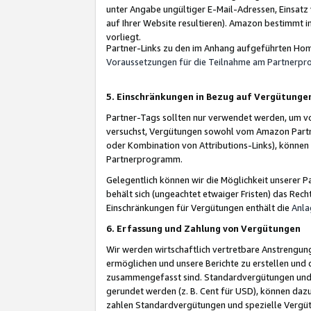
unter Angabe ungültiger E-Mail-Adressen, Einsatz
auf Ihrer Website resultieren). Amazon bestimmt i
vorliegt.
Partner-Links zu den im Anhang aufgeführten Hom
Voraussetzungen für die Teilnahme am Partnerp
5. Einschränkungen in Bezug auf Vergütunge
Partner-Tags sollten nur verwendet werden, um von 
versuchst, Vergütungen sowohl vom Amazon Partn
oder Kombination von Attributions-Links), könne
Partnerprogramm.
Gelegentlich können wir die Möglichkeit unsere
behält sich (ungeachtet etwaiger Fristen) das Rec
Einschränkungen für Vergütungen enthält die
Anla
6. Erfassung und Zahlung von Vergütungen
Wir werden wirtschaftlich vertretbare Anstrengu
ermöglichen und unsere Berichte zu erstellen und 
zusammengefasst sind. Standardvergütungen und s
gerundet werden (z. B. Cent für USD), können dazu
zahlen Standardvergütungen und spezielle Vergüt