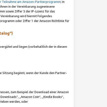
ur Teilnahme am Amazon-Partnerprogramm
; in
 ihnen in der Vereinbarung zugewiesene
m sowie Ziffer 3 der IP-Lizenz für das
 Vereinbarung wird hiermit Folgendes
programm oder Ziffer 1 der Amazon Richtlinie für
talog“)
ergütet und liegen (vorbehaltlich der in diesem
i die Sitzung beginnt, wenn der Kunde den Partner-
Ermessen, zum Beispiel der Download einer Amazon
 Downloads“, „Amazon Coin“, „Kindle Books“,
trieben werden, oder