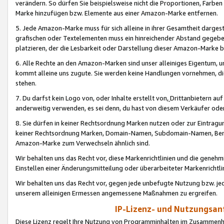
verändern. So dürfen Sie beispielsweise nicht die Proportionen, Farb
Marke hinzufügen bzw. Elemente aus einer Amazon-Marke entfernen.
5. Jede Amazon-Marke muss für sich alleine in ihrer Gesamtheit darge
grafischen oder Textelementen muss ein hinreichender Abstand gegebe
platzieren, der die Lesbarkeit oder Darstellung dieser Amazon-Marke b
6. Alle Rechte an den Amazon-Marken sind unser alleiniges Eigentum, 
kommt alleine uns zugute. Sie werden keine Handlungen vornehmen, 
stehen.
7. Du darfst kein Logo von, oder Inhalte erstellt von,
Drittanbietern au
anderweitig verwenden, es sei denn, du hast von diesem Verkäufer oder
8. Sie dürfen in keiner Rechtsordnung Marken nutzen oder zur Eintragu
keiner Rechtsordnung Marken, Domain-Namen, Subdomain-Namen, Benu
Amazon-Marke zum Verwechseln ähnlich sind.
Wir behalten uns das Recht vor, diese Markenrichtlinien und die gene
Einstellen einer Änderungsmitteilung oder überarbeiteter Markenricht
Wir behalten uns das Recht vor, gegen jede unbefugte Nutzung bzw. jede 
unserem alleinigen Ermessen angemessene Maßnahmen zu ergreifen.
IP-Lizenz- und Nutzungsan
Diese Lizenz regelt Ihre Nutzung von Programminhalten im Zusammen