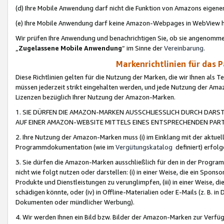
(d) Ihre Mobile Anwendung darf nicht die Funktion von Amazons eige
(e) Ihre Mobile Anwendung darf keine Amazon-Webpages in WebView 
Wir prüfen Ihre Anwendung und benachrichtigen Sie, ob sie angenomm
„
Zugelassene Mobile Anwendung
“ im Sinne der
Vereinbarung
.
Markenrichtlinien für das 
Diese Richtlinien gelten für die Nutzung der Marken, die wir Ihnen als 
müssen jederzeit strikt eingehalten werden, und jede Nutzung der Ama
Lizenzen bezüglich Ihrer Nutzung der Amazon-Marken.
1. SIE DÜRFEN DIE AMAZON-MARKEN AUSSCHLIESSLICH DURCH DARS
AUF EINER AMAZON-WEBSITE MITTELS EINES ENTSPRECHENDEN PART
2. Ihre Nutzung der Amazon-Marken muss (i) im Einklang mit der aktuells
Programmdokumentation (wie im
Vergütungskatalog
definiert) erfolg
3. Sie dürfen die Amazon-Marken ausschließlich für den in der Progr
nicht wie folgt nutzen oder darstellen: (i) in einer Weise, die ein Spo
Produkte und Dienstleistungen zu verunglimpfen, (iii) in einer Weise
schädigen könnte, oder (iv) in Offline-Materialien oder E-Mails (z. B.
Dokumenten oder mündlicher Werbung).
4. Wir werden Ihnen ein Bild bzw. Bilder der Amazon-Marken zur Verfüg