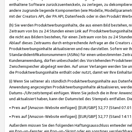
enthaltene Software zurückzuentwickeln, zu zerlegen, zu dekompilier
andere zugrunde liegende Komponenten (wie Modelle, Modellparameter
mit der Creators API, der PA API, Datenfeeds oder in den Produkt Werb
(h) Sie werden Produktwerbungsinhalte, die aus einem Bild bestehen, ni
Zeitraum von bis zu 24 Stunden einen Link auf Produktwerbungsinhalte
die nicht aus Bildern bestehen, für einen Zeitraum von bis zu 24 Stund
Ablauf dieses Zeitraums durch entsprechende Anfrage an die Creators 
Produktwerbungsinhalte aktualisieren und neu darstellen. Sofern wir Ih
Standardidentifikationsnummern (ASINs) für einen unbestimmten Zeitra
Kundenanwendung, dürfen unbeschadet des Vorstehenden Produktwerbu
Zwischenspeicher abgelegt werden. Auf unser Verlangen werden Sie un
die Produktwerbungsinhalte enthält oder nutzt, damit wir Ihre Einhalt
(i) Wenn Sie seltener als stündlich Produktwerbungsinhalte aus Datenfe
Anwendung angezeigten Produktwerbungsinhalte aktualisieren, werden 
Datums-/Uhrzeitstempel einfügen. Wenn Sie jedoch die in Ihrer Anwe
und aktualisiert haben, kann der Datumsteil des Stempels entfallen. Dies
• Preis auf [Amazon-Website einfügen]: [EUR/GBP] 32,77 (Stand 07.01.
• Preis auf [Amazon-Website einfügen]: [EUR/GBP] 32,77 (Stand 14:11 
Außerdem müssen Sie den folgenden Haftungsausschluss entweder neb
ein Pop-up-Fenster, ein Pop-up-Skript oder ein sonstiges vergleichba