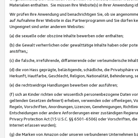
Materialien enthalten. Sie müssen Ihre Website(s) in Ihrer Anwendung ide
Wir prüfen Ihre Anwendung und benachrichtigen Sie, ob sie angenommen
auf Aufnahme Ihrer Website in das Partnerprogramm und Sie dürfen kei
Ungeeignet sind unter anderem Websites:
(a) die sexuelle oder obszöne Inhalte bewerben oder enthalten;
(b) die Gewalt verherrlichen oder gewalttätige Inhalte haben oder pot
anstiften,;
(c) die falsche, irreführende, diffamierende oder verleumderische Inha
(d) die von Hass geprägte, belästigende, schädliche, die Privatsphäre v
Herkunft, Hautfarbe, Geschlecht, Religion, Nationalität, Behinderung, 
(e) die rechtswidrige Handlungen bewerben oder ausführen;
(f) sich an Kinder richten oder wissentlich personenbezogene Daten vo
geltenden Gesetzen definiert) erheben, verwenden oder offenlegen, Vo
Regeln, Vorschriften, Anordnungen, Lizenzen, Genehmigungen, Richtlini
Entscheidungen oder andere Anforderungen einer zuständigen Regierung
Privacy Protection Act (15 U.S.C. §§ 6501-6506) oder Vorschriften, di
Internet erlassen wurden);
(g) die Marken von Amazon oder unseren verbundenen Unternehmen b