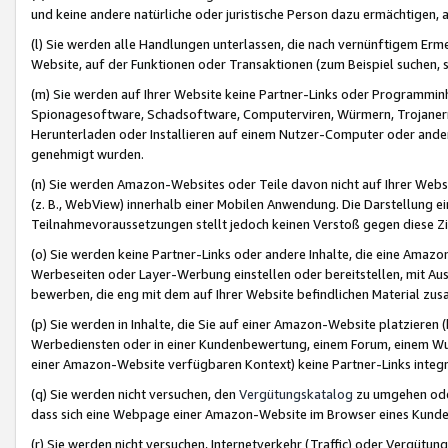
und keine andere natürliche oder juristische Person dazu ermächtigen, a
(l) Sie werden alle Handlungen unterlassen, die nach vernünftigem Erme
Website, auf der Funktionen oder Transaktionen (zum Beispiel suchen, s
(m) Sie werden auf Ihrer Website keine Partner-Links oder Programmin
Spionagesoftware, Schadsoftware, Computerviren, Würmern, Trojaner
Herunterladen oder Installieren auf einem Nutzer-Computer oder ande
genehmigt wurden.
(n) Sie werden Amazon-Websites oder Teile davon nicht auf Ihrer Websi
(z. B., WebView) innerhalb einer Mobilen Anwendung. Die Darstellung ein
Teilnahmevoraussetzungen stellt jedoch keinen Verstoß gegen diese Zif
(o) Sie werden keine Partner-Links oder andere Inhalte, die eine Am
Werbeseiten oder Layer-Werbung einstellen oder bereitstellen, mit Au
bewerben, die eng mit dem auf Ihrer Website befindlichen Material z
(p) Sie werden in Inhalte, die Sie auf einer Amazon-Website platzier
Werbediensten oder in einer Kundenbewertung, einem Forum, einem Wun
einer Amazon-Website verfügbaren Kontext) keine Partner-Links integr
(q) Sie werden nicht versuchen, den
Vergütungskatalog
zu umgehen oder
dass sich eine Webpage einer Amazon-Website im Browser eines Kunden 
(r) Sie werden nicht versuchen, Internetverkehr (Traffic) oder Vergü