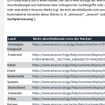
(c) Produktkäufe durch einen Kunden, der durch eine Anzeige auf eine 
Ausschreibungen und Auktionen über Schlagwörter, Suchbegriffe oder 
oder eine andere Amazon-Marke (vgl. die nicht abschließende Liste un
buchstabierte Varianten dieser Wörter (z. B. „ammazon“, „amaozn“ und „
Suchplatzierung
”);
Land
Nicht abschließende Liste der Marken
Vereinigtes
https://www.amazon.co.uk/gp/feature.html?ie=U
Königreich
Frankreich
https://www.amazon.fr/gp/help/customer/displa
E78834F9BA58__SECTION_64DE0ED1D744420E9
Italien
https://www.amazon.it/gp/help/customer/display
Irland
https://www.amazon.ie/gp/help/customer/displa
Niederlande
https://www.amazon.nl/gp/help/customer/display
Spanien
https://www.amazon.es/gp/help/customer/display
Deutschland
https://www.amazon.de/gp/help/customer/displa
Schweden
https://www.amazon.de/gp/help/customer/displa
Polen
https://www.amazon.pl/gp/help/customer/display
Belgien
https://www.amazon.com.be/gp/help/customer/d