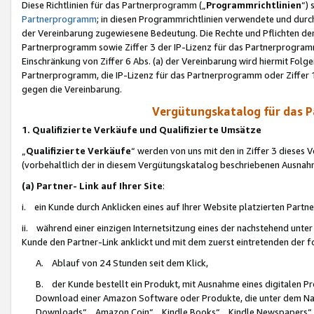
Diese Richtlinien für das Partnerprogramm („
Programmrichtlinien
“)
Partnerprogramm
; in diesen Programmrichtlinien verwendete und durch
der Vereinbarung zugewiesene Bedeutung. Die Rechte und Pflichten de
Partnerprogramm sowie Ziffer 3 der IP-Lizenz für das Partnerprogram
Einschränkung von Ziffer 6 Abs. (a) der Vereinbarung wird hiermit Fol
Partnerprogramm, die IP-Lizenz für das Partnerprogramm oder Ziffer 1
gegen die Vereinbarung.
Vergütungskatalog für das 
1. Qualifizierte Verkäufe und Qualifizierte Umsätze
„
Qualifizierte Verkäufe
“ werden von uns mit den in Ziffer 3 diese
(vorbehaltlich der in diesem Vergütungskatalog beschriebenen Ausnah
(a) Partner- Link auf Ihrer Site
:
i. ein Kunde durch Anklicken eines auf Ihrer Website platzierten Part
ii. während einer einzigen Internetsitzung eines der nachstehend unter (i)
Kunde den Partner-Link anklickt und mit dem zuerst eintretenden der f
A. Ablauf von 24 Stunden seit dem Klick,
B. der Kunde bestellt ein Produkt, mit Ausnahme eines digitalen P
Download einer Amazon Software oder Produkte, die unter dem N
Downloads“, „Amazon Coin“, „Kindle Books“, „Kindle Newspapers“, „