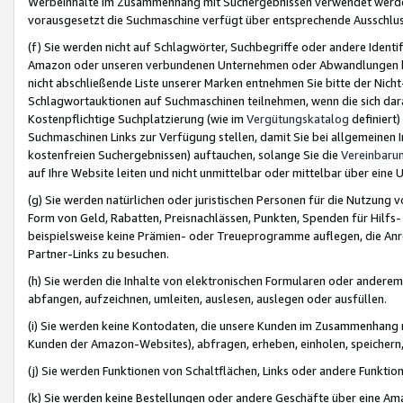
Werbeinhalte im Zusammenhang mit Suchergebnissen verwendet werden,
vorausgesetzt die Suchmaschine verfügt über entsprechende Ausschlu
(f) Sie werden nicht auf Schlagwörter, Suchbegriffe oder andere Ident
Amazon oder unseren verbundenen Unternehmen oder Abwandlungen bzw
nicht abschließende Liste unserer Marken entnehmen Sie bitte der Nich
Schlagwortauktionen auf Suchmaschinen teilnehmen, wenn die sich da
Kostenpflichtige Suchplatzierung (wie im
Vergütungskatalog
definiert
Suchmaschinen Links zur Verfügung stellen, damit Sie bei allgemeinen I
kostenfreien Suchergebnissen) auftauchen, solange Sie die
Vereinbaru
auf Ihre Website leiten und nicht unmittelbar oder mittelbar über eine
(g) Sie werden natürlichen oder juristischen Personen für die Nutzung 
Form von Geld, Rabatten, Preisnachlässen, Punkten, Spenden für Hilfs
beispielsweise keine Prämien- oder Treueprogramme auflegen, die Anrei
Partner-Links zu besuchen.
(h) Sie werden die Inhalte von elektronischen Formularen oder anderem M
abfangen, aufzeichnen, umleiten, auslesen, auslegen oder ausfüllen.
(i) Sie werden keine Kontodaten, die unsere Kunden im Zusammenhang 
Kunden der Amazon-Websites), abfragen, erheben, einholen, speichern,
(j) Sie werden Funktionen von Schaltflächen, Links oder andere Funkti
(k) Sie werden keine Bestellungen oder andere Geschäfte über eine Ama