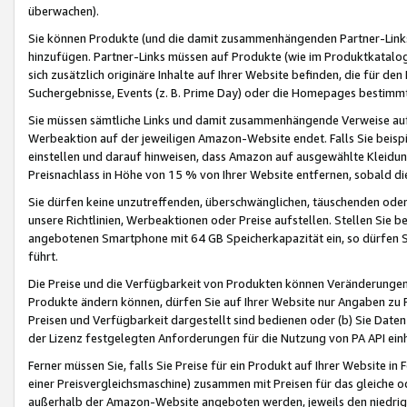
überwachen).
Sie können Produkte (und die damit zusammenhängenden Partner-Links)
hinzufügen. Partner-Links müssen auf Produkte (wie im Produktkatalog de
sich zusätzlich originäre Inhalte auf Ihrer Website befinden, die für 
Suchergebnisse, Events (z. B. Prime Day) oder die Homepages bestimmte
Sie müssen sämtliche Links und damit zusammenhängende Verweise auf z
Werbeaktion auf der jeweiligen Amazon-Website endet. Falls Sie beisp
einstellen und darauf hinweisen, dass Amazon auf ausgewählte Kleidun
Preisnachlass in Höhe von 15 % von Ihrer Website entfernen, sobald di
Sie dürfen keine unzutreffenden, überschwänglichen, täuschenden od
unsere Richtlinien, Werbeaktionen oder Preise aufstellen. Stellen Sie 
angebotenen Smartphone mit 64 GB Speicherkapazität ein, so dürfen S
führt.
Die Preise und die Verfügbarkeit von Produkten können Veränderungen 
Produkte ändern können, dürfen Sie auf Ihrer Website nur Angaben zu P
Preisen und Verfügbarkeit dargestellt sind bedienen oder (b) Sie Daten
der Lizenz festgelegten Anforderungen für die Nutzung von PA API einh
Ferner müssen Sie, falls Sie Preise für ein Produkt auf Ihrer Website in 
einer Preisvergleichsmaschine) zusammen mit Preisen für das gleiche o
außerhalb der Amazon-Website angeboten werden, jeweils den niedrigst