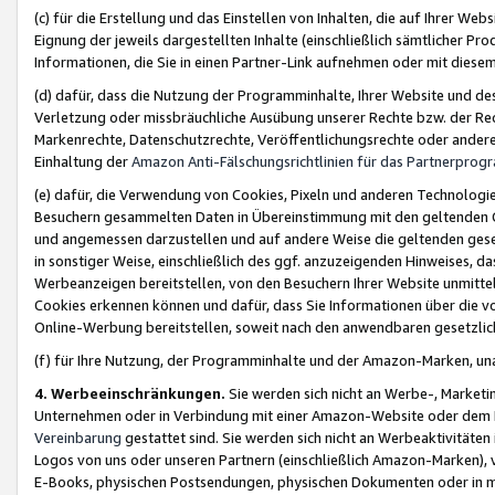
(c) für die Erstellung und das Einstellen von Inhalten, die auf Ihrer We
Eignung der jeweils dargestellten Inhalte (einschließlich sämtlicher 
Informationen, die Sie in einen Partner-Link aufnehmen oder mit diese
(d) dafür, dass die Nutzung der Programminhalte, Ihrer Website und des 
Verletzung oder missbräuchliche Ausübung unserer Rechte bzw. der Recht
Markenrechte, Datenschutzrechte, Veröffentlichungsrechte oder anderer
Einhaltung der
Amazon Anti-Fälschungsrichtlinien für das Partnerpro
(e) dafür, die Verwendung von Cookies, Pixeln und anderen Technologien
Besuchern gesammelten Daten in Übereinstimmung mit den geltenden Ge
und angemessen darzustellen und auf andere Weise die geltenden geset
in sonstiger Weise, einschließlich des ggf. anzuzeigenden Hinweises, d
Werbeanzeigen bereitstellen, von den Besuchern Ihrer Website unmitte
Cookies erkennen können und dafür, dass Sie Informationen über die v
Online-Werbung bereitstellen, soweit nach den anwendbaren gesetzlic
(f) für Ihre Nutzung, der Programminhalte und der Amazon-Marken, u
4. Werbeeinschränkungen.
Sie werden sich nicht an Werbe-, Market
Unternehmen oder in Verbindung mit einer Amazon-Website oder dem Pa
Vereinbarung
gestattet sind. Sie werden sich nicht an Werbeaktivitäten
Logos von uns oder unseren Partnern (einschließlich Amazon-Marken), 
E-Books, physischen Postsendungen, physischen Dokumenten oder in 