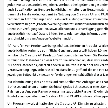
jeden Musterquellcode bzw. jede Musterbibliothek geltenden gesonder
auch Spezifikationen, Benutzerhandbücher, Anleitungen, Begleitmaterial
denen die für die ordnungsgemäße Nutzung von Creators API und PA A
technischen Anforderungen und Test- und Leistungskriterien (zusammen
verwendete Begriff „Produktwerbungsinhalte“ schließt ausdrücklich al
Lizenz zur Verfügung stellen, sowie alle von uns zur Verfügung gestel
ausdrücklich nicht auf Daten, Bilder, Texte oder sonstige Informatione
es sich nicht um eine Amazon-Website handelt.
(b) Abrufen von Produktwerbungsinhalten. Sie können Produkt-Werbein
ausdrückliche vorherige schriftliche Genehmigung erteilt haben, könn
wir über die Creators API Feeds zur Verfügung stellen. Wenn Sie Produk
Nutzung von Datenfeeds dieser Lizenz. Sie erkennen an, dass wir Creat
API oder Datenfeeds jederzeit ändern, auslaufen lassen oder neu veröffe
Verantwortung liegt, sicherzustellen, dass Ihr Zugriff auf die und Ihr
jeweiligen Zeitpunkt aktuellen Anforderungen (einschließlich dieser Liz
Zur Identifizierung Ihres Kontos und zum Stellen von Anfragen an Crea
Schlüssel und einem privaten Schlüssel (jedes Schlüsselpaar eine „Kon
Rahmen des Amazon-Partnerprogramms zugeteilte Partner-ID oder ein
Kontokennungen über den Creators API und PA API Kontoerstellungspro
Um Programmwerbeinhalte über die Creators API Dienste zu erhalten, m