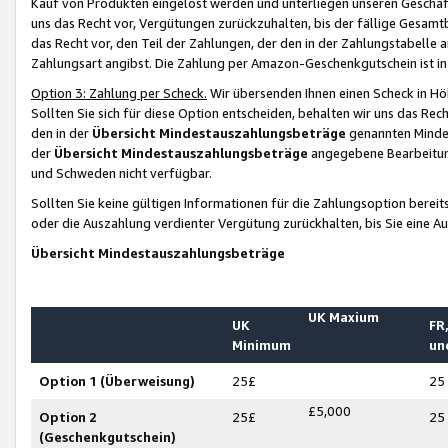
Kauf von Produkten eingelöst werden und unterliegen unseren Geschäf
uns das Recht vor, Vergütungen zurückzuhalten, bis der fällige Gesamt
das Recht vor, den Teil der Zahlungen, der den in der Zahlungstabelle 
Zahlungsart angibst. Die Zahlung per Amazon-Geschenkgutschein ist in
Option 3: Zahlung per Scheck.
Wir übersenden Ihnen einen Scheck in Höh
Sollten Sie sich für diese Option entscheiden, behalten wir uns das Rec
den in der
Übersicht Mindestauszahlungsbeträge
genannten Mindest
der
Übersicht Mindestauszahlungsbeträge
angegebene Bearbeitung
und Schweden nicht verfügbar.
Sollten Sie keine gültigen Informationen für die Zahlungsoption bereit
oder die Auszahlung verdienter Vergütung zurückhalten, bis Sie eine A
Übersicht Mindestauszahlungsbeträge
UK Maxium
UK
FR,
Minimum
un
Option 1 (Überweisung)
25£
25
£5,000
Option 2
25£
25
(Geschenkgutschein)