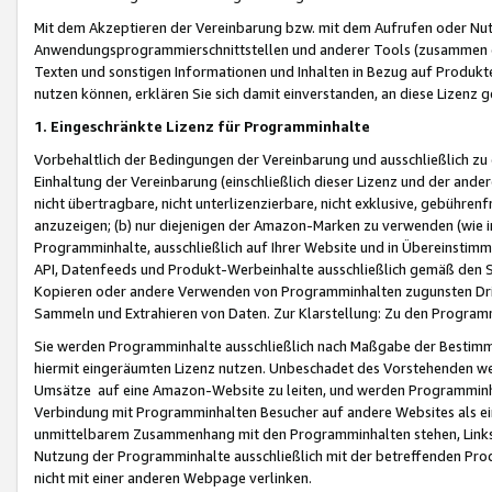
Mit dem Akzeptieren der Vereinbarung bzw. mit dem Aufrufen oder Nutz
Anwendungsprogrammierschnittstellen und anderer Tools (zusammen die
Texten und sonstigen Informationen und Inhalten in Bezug auf Produkte
nutzen können, erklären Sie sich damit einverstanden, an diese Lizenz 
1. Eingeschränkte Lizenz für Programminhalte
Vorbehaltlich der Bedingungen der Vereinbarung und ausschließlich z
Einhaltung der Vereinbarung (einschließlich dieser Lizenz und der ande
nicht übertragbare, nicht unterlizenzierbare, nicht exklusive, gebühren
anzuzeigen; (b) nur diejenigen der Amazon-Marken zu verwenden (wie in 
Programminhalte, ausschließlich auf Ihrer Website und in Übereinstimmu
API, Datenfeeds und Produkt-Werbeinhalte ausschließlich gemäß den Spe
Kopieren oder andere Verwenden von Programminhalten zugunsten Dri
Sammeln und Extrahieren von Daten. Zur Klarstellung: Zu den Program
Sie werden Programminhalte ausschließlich nach Maßgabe der Besti
hiermit eingeräumten Lizenz nutzen. Unbeschadet des Vorstehenden we
Umsätze auf eine Amazon-Website zu leiten, und werden Programminhal
Verbindung mit Programminhalten Besucher auf andere Websites als ein
unmittelbarem Zusammenhang mit den Programminhalten stehen, Links z
Nutzung der Programminhalte ausschließlich mit der betreffenden Pr
nicht mit einer anderen Webpage verlinken.