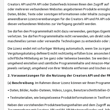
Creators API und PA API oder Datenfeeds können Ihnen den Zugriff auf D
oder mehreren verbundenen Websites angebotenen Produkte ermögliche
Daten, Bilder, Texte oder sonstigen Informationen oder Inhalte zuzugre
anwendbaren Lizenzvereinbarungen für die Creators API und PA API od
diesen verbundenen Websites zur Verfügung gestellt werden.
Sie dürfen den Programminhalt nicht dazu verwenden, geistiges Eigent
verletzen. Sie dürfen Programminhalte nicht verwenden, um direkt ode
maschinelles Lernen oder verwandte Technologien zu entwickeln oder zu
Die Lizenz endet mit sofortiger Wirkung automatisch, wenn Sie zu irg
Vergütungskatalog definiert) nicht rechtzeitig erfüllen bzw. ansonsten
schriftliche Mitteilung an Sie ganz oder teilweise beenden. Sie werden
umgehend einstellen und sämtliche Programminhalte und Amazon-Marke
jeweils verlangt, umgehend von Ihrer Website entfernen und löschen od
2. Voraussetzungen für die Nutzung der Creators API und der P
(a)
Beschreibung
. Im Rahmen dieser Lizenz können wir Ihnen Programmi
• Daten, Bilder, Audio-Dateien, Videos, Logos, Benutzerschnittstellen-
• Textmaterialien, wie beispielsweise Produktinformationen in Textfor
Neben den vorstehenden Produktwerbungsinhalten und dem Zugriff auf 
Zusammenhang mit Creators API und PA API Musterquellcodes und -bibli