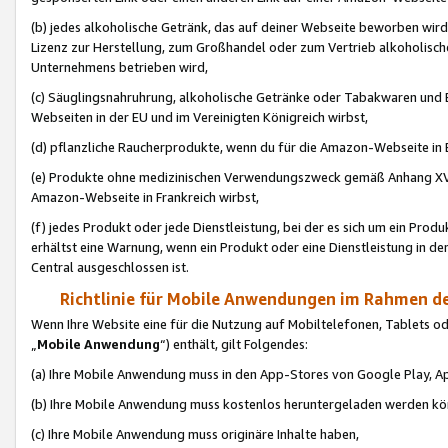
(b) jedes alkoholische Getränk, das auf deiner Webseite beworben wird
Lizenz zur Herstellung, zum Großhandel oder zum Vertrieb alkoholisch
Unternehmens betrieben wird,
(c) Säuglingsnahruhrung, alkoholische Getränke oder Tabakwaren und E
Webseiten in der EU und im Vereinigten Königreich wirbst,
(d) pflanzliche Raucherprodukte, wenn du für die Amazon-Webseite in B
(e) Produkte ohne medizinischen Verwendungszweck gemäß Anhang XVI 
Amazon-Webseite in Frankreich wirbst,
(f) jedes Produkt oder jede Dienstleistung, bei der es sich um ein Prod
erhältst eine Warnung, wenn ein Produkt oder eine Dienstleistung in de
Central ausgeschlossen ist.
Richtlinie für Mobile Anwendungen im Rahmen de
Wenn Ihre Website eine für die Nutzung auf Mobiltelefonen, Tablets 
„
Mobile Anwendung
“) enthält, gilt Folgendes:
(a) Ihre Mobile Anwendung muss in den App-Stores von Google Play, A
(b) Ihre Mobile Anwendung muss kostenlos heruntergeladen werden könn
(c) Ihre Mobile Anwendung muss originäre Inhalte haben,