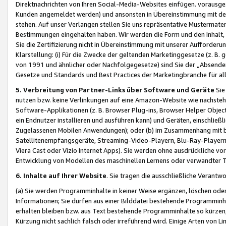
Direktnachrichten von Ihren Social-Media-Websites einfügen. vorausg
Kunden angemeldet werden) und ansonsten in Übereinstimmung mit der
stehen. Auf unser Verlangen stellen Sie uns repräsentative Mustermater
Bestimmungen eingehalten haben. Wir werden die Form und den Inhalt, di
Sie die Zertifizierung nicht in Übereinstimmung mit unserer Aufforderu
Klarstellung: (i) Für die Zwecke der geltenden Marketinggesetze (z. 
von 1991 und ähnlicher oder Nachfolgegesetze) sind Sie der „Absender“ j
Gesetze und Standards und Best Practices der Marketingbranche für 
5. Verbreitung von Partner-Links über Software und Geräte
Sie
nutzen bzw. keine Verlinkungen auf eine Amazon-Website wie nachsteh
Software-Applikationen (z. B. Browser Plug-ins, Browser Helper Objec
ein Endnutzer installieren und ausführen kann) und Geräten, einschlie
Zugelassenen Mobilen Anwendungen); oder (b) im Zusammenhang mit bzw.
Satellitenempfangsgeräte, Streaming-Video-Playern, Blu-Ray-Playern 
Viera Cast oder Vizio Internet Apps). Sie werden ohne ausdrückliche v
Entwicklung von Modellen des maschinellen Lernens oder verwandter 
6. Inhalte auf Ihrer Website
. Sie tragen die ausschließliche Verantwo
(a) Sie werden Programminhalte in keiner Weise ergänzen, löschen oder
Informationen; Sie dürfen aus einer Bilddatei bestehende Programminhal
erhalten bleiben bzw. aus Text bestehende Programminhalte so kürzen, 
Kürzung nicht sachlich falsch oder irreführend wird. Einige Arten von L