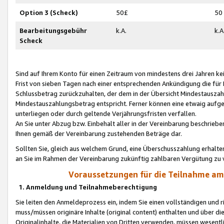
Option 3 (Scheck)
50£
50
Bearbeitungsgebühr
k.A.
k.A
Scheck
Sind auf Ihrem Konto für einen Zeitraum von mindestens drei Jahren kein
Frist von sieben Tagen nach einer entsprechenden Ankündigung die für
Schlussbetrag zurückzuhalten, der dem in der Übersicht Mindestausz
Mindestauszahlungsbetrag entspricht. Ferner können eine etwaig aufg
unterliegen oder durch geltende Verjährungsfristen verfallen.
An Sie unter Abzug bzw. Einbehalt aller in der Vereinbarung beschrieb
Ihnen gemäß der Vereinbarung zustehenden Beträge dar.
Sollten Sie, gleich aus welchem Grund, eine Überschusszahlung erhalte
an Sie im Rahmen der Vereinbarung zukünftig zahlbaren Vergütung zu 
Voraussetzungen für die Teilnahme a
1. Anmeldung und Teilnahmeberechtigung
Sie leiten den Anmeldeprozess ein, indem Sie einen vollständigen und 
muss/müssen originäre Inhalte (original content) enthalten und über d
Originalinhalte, die Materialien von Dritten verwenden, müssen wese