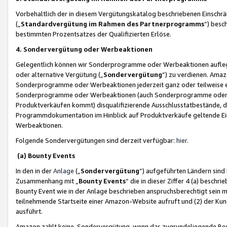
Vorbehaltlich der in diesem Vergütungskatalog beschriebenen Einschr
(„
Standardvergütung im Rahmen des Partnerprogramms
“) besc
bestimmten Prozentsatzes der Qualifizierten Erlöse.
4. Sondervergütung oder Werbeaktionen
Gelegentlich können wir Sonderprogramme oder Werbeaktionen auflegen,
oder alternative Vergütung („
Sondervergütung
”) zu verdienen. Amazo
Sonderprogramme oder Werbeaktionen jederzeit ganz oder teilweise einz
Sonderprogramme oder Werbeaktionen (auch Sonderprogramme oder We
Produktverkäufen kommt) disqualifizierende Ausschlusstatbestände, di
Programmdokumentation im Hinblick auf Produktverkäufe geltende E
Werbeaktionen.
Folgende Sondervergütungen sind derzeit verfügbar:
hier
.
(a) Bounty Events
In den in der
Anlage
(„
Sondervergütung
“) aufgeführten Ländern sind
Zusammenhang mit „
Bounty Events
“ die in dieser Ziffer 4 (a) besch
Bounty Event wie in der Anlage beschrieben anspruchsberechtigt sein mu
teilnehmende Startseite einer Amazon-Website aufruft und (2) der Kun
ausführt.
Amazon zahlt keine Sondervergütung, wenn das zugrundeliegende Boun