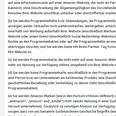
auf eine Informationsseite auf einer Amazon-Website, der nicht als Part
Bannern); ohne Einschränkung der Allgemeingültigkeit des Vorstehende
Besucher Ihrer Website unsichtbar, unlesbar oder unentzifferbar mache
(b) Sie werden Programminhalte bzw. Anwendungen, die Programminhalt
anzeigen, weder verkaufen noch weiterverkaufen, weitergeben, unterli
innerhalb von Werbung außerhalb Ihrer Website (einschließlich Werbun
Website oder einem Dienst (einschließlich Social Networking-Website
Rechte an den Programminhalten oder auf die Programminhalte an eine a
übertragen müssten, und Sie werden keine mit Ihrem Partner-Tag formati
Ihre Website ist.
(c) Sie werden Programminhalte, die nicht mehr auf einer Amazon-Websit
mehr zur Nutzung zur Verfügung stehen, umgehend von Ihrer Website e
(d) Sie werden keine Programminhalte, einschließlich in den Programmin
eine Person bzw. ein Unternehmen ein bestimmtes Produkt, eine Dienstle
geschäftlichen Beziehung oder Verbindung zu diesen steht (einschließli
Programminhalten).
(e) Sie werden Amazon-Marken (wie in den
Markenrichtlinien
definiert) 
„ammazon“, „amaozn“ und „kindel“) nicht zwecks Nutzung in einer Suc
Versuch unternehmen). Zusätzlich zu sonstigen Amazon zur Verfügung 
sorgen, dass von uns benannte Suchmaschinen Geschützte Begriffe (wie 