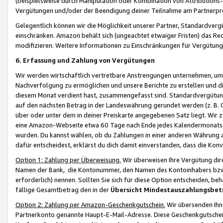
(beispielsweise durch Manipulation oder Kombination von Attributions-
Vergütungen und/oder der Beendigung deiner Teilnahme am Partnerp
Gelegentlich können wir die Möglichkeit unserer Partner, Standardv
einschränken. Amazon behält sich (ungeachtet etwaiger Fristen) das Re
modifizieren. Weitere Informationen zu Einschränkungen für Vergütung
6. Erfassung und Zahlung von Vergütungen
Wir werden wirtschaftlich vertretbare Anstrengungen unternehmen, um 
Nachverfolgung zu ermöglichen und unsere Berichte zu erstellen und di
diesem Monat verdient hast, zusammengefasst sind. Standardvergütung
auf den nächsten Betrag in der Landeswährung gerundet werden (z. B. C
über oder unter dem in deiner Preiskarte angegebenen Satz liegt. Wir
eine Amazon-Webseite etwa 60 Tage nach Ende jedes Kalendermonats, i
wurden. Du kannst wählen, ob du Zahlungen in einer anderen Währung
dafür entscheidest, erklärst du dich damit einverstanden, dass die K
Option 1: Zahlung per Überweisung.
Wir überweisen Ihre Vergütung dir
Namen der Bank, die Kontonummer, den Namen des Kontoinhabers bzw. a
erforderlich) nennen. Sollten Sie sich für diese Option entscheiden, be
fällige Gesamtbetrag den in der
Übersicht Mindestauszahlungsbet
Option 2: Zahlung per Amazon-Geschenkgutschein.
Wir übersenden Ihne
Partnerkonto genannte Haupt-E-Mail-Adresse. Diese Geschenkgutschei