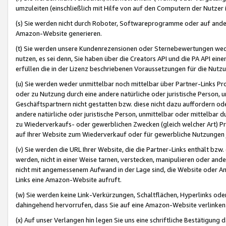
umzuleiten (einschließlich mit Hilfe von auf den Computern der Nutzer i
(s) Sie werden nicht durch Roboter, Softwareprogramme oder auf andere
Amazon-Website generieren.
(t) Sie werden unsere Kundenrezensionen oder Sternebewertungen wed
nutzen, es sei denn, Sie haben über die Creators API und die PA API e
erfüllen die in der Lizenz beschriebenen Voraussetzungen für die Nutzu
(u) Sie werden weder unmittelbar noch mittelbar über Partner-Links P
oder zu Nutzung durch eine andere natürliche oder juristische Person,
Geschäftspartnern nicht gestatten bzw. diese nicht dazu auffordern od
andere natürliche oder juristische Person, unmittelbar oder mittelbar
zu Wiederverkaufs- oder gewerblichen Zwecken (gleich welcher Art) 
auf Ihrer Website zum Wiederverkauf oder für gewerbliche Nutzungen 
(v) Sie werden die URL Ihrer Website, die die Partner-Links enthält b
werden, nicht in einer Weise tarnen, verstecken, manipulieren oder and
nicht mit angemessenem Aufwand in der Lage sind, die Website oder A
Links eine Amazon-Website aufruft.
(w) Sie werden keine Link-Verkürzungen, Schaltflächen, Hyperlinks ode
dahingehend hervorrufen, dass Sie auf eine Amazon-Website verlinken
(x) Auf unser Verlangen hin legen Sie uns eine schriftliche Bestätigung