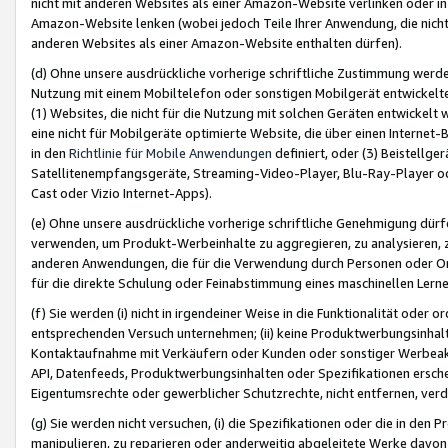
nicht mit anderen Websites als einer Amazon-Website verlinken oder i
Amazon-Website lenken (wobei jedoch Teile Ihrer Anwendung, die nich
anderen Websites als einer Amazon-Website enthalten dürfen).
(d) Ohne unsere ausdrückliche vorherige schriftliche Zustimmung werd
Nutzung mit einem Mobiltelefon oder sonstigen Mobilgerät entwickelt
(1) Websites, die nicht für die Nutzung mit solchen Geräten entwickelt
eine nicht für Mobilgeräte optimierte Website, die über einen Interne
in den
Richtlinie für Mobile Anwendungen
definiert, oder (3) Beistellge
Satellitenempfangsgeräte, Streaming-Video-Player, Blu-Ray-Player ode
Cast oder Vizio Internet-Apps).
(e) Ohne unsere ausdrückliche vorherige schriftliche Genehmigung dürfe
verwenden, um Produkt-Werbeinhalte zu aggregieren, zu analysieren, 
anderen Anwendungen, die für die Verwendung durch Personen oder Or
für die direkte Schulung oder Feinabstimmung eines maschinellen Lern
(f) Sie werden (i) nicht in irgendeiner Weise in die Funktionalität ode
entsprechenden Versuch unternehmen; (ii) keine Produktwerbungsinha
Kontaktaufnahme mit Verkäufern oder Kunden oder sonstiger Werbeaktiv
API, Datenfeeds, Produktwerbungsinhalten oder Spezifikationen erschei
Eigentumsrechte oder gewerblicher Schutzrechte, nicht entfernen, verd
(g) Sie werden nicht versuchen, (i) die Spezifikationen oder die in de
manipulieren, zu reparieren oder anderweitig abgeleitete Werke davon z