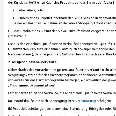
der Kunde schließt einen Kauf des Produkts ab, das Sie mit der Alexa 
C. über Alexa, oder
D. indem er das Produkt innerhalb der Skills Session in den Waren
seiner erstmaligen Teilnahme an der Alexa Shopping Action abschlie
iii. das Produkt, das Sie mit der Alexa-Einkaufsaktion vorgestellt ha
ihm bezahlt.
Die aus den einzelnen Qualifizierten Verkäufen generierten „
Qualifizi
Qualifizierten Verkäufe einnehmen, abzüglich etwaiger Versandkosten
Mehrwertsteuer), Servicegebühren, Gutschriften, Preisnachlässe, Bear
2. Ausgeschlossene Verkäufe
Unbeschadet des Vorstehenden gelten Qualifizierte Verkäufe nicht als
Vergütungskatalog für das Partnerprogramm oder andere Bestimmungen,
wir jeweils für das Partnerprogramm festlegen, einschließlich der jewe
„
Programmdokumentation
“).
Ferner gelten folgende Verkäufe, die andernfalls Qualifizierte Verkä
(a) Produktkäufe, die nach Beendigung Ihrer
Vereinbarung
erfolgen;
(b) Produktbestellungen, bei denen eine Stornierung, Rückgabe oder R