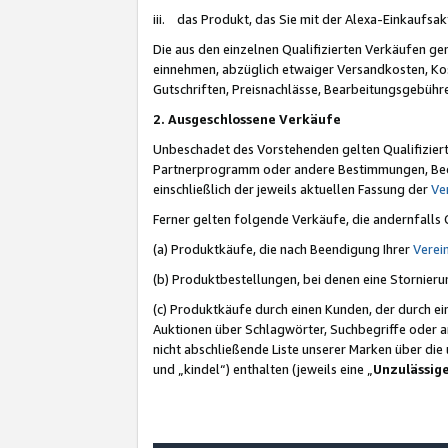
iii. das Produkt, das Sie mit der Alexa-Einkaufsa
Die aus den einzelnen Qualifizierten Verkäufen gen
einnehmen, abzüglich etwaiger Versandkosten, Ko
Gutschriften, Preisnachlässe, Bearbeitungsgebühr
2. Ausgeschlossene Verkäufe
Unbeschadet des Vorstehenden gelten Qualifiziert
Partnerprogramm oder andere Bestimmungen, Beding
einschließlich der jeweils aktuellen Fassung der
Ve
Ferner gelten folgende Verkäufe, die andernfalls
(a) Produktkäufe, die nach Beendigung Ihrer
Verei
(b) Produktbestellungen, bei denen eine Stornier
(c) Produktkäufe durch einen Kunden, der durch e
Auktionen über Schlagwörter, Suchbegriffe oder a
nicht abschließende Liste unserer Marken über di
und „kindel“) enthalten (jeweils eine „
Unzulässig