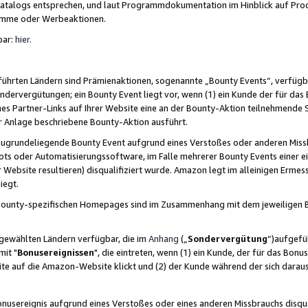
skatalogs entsprechen, und laut Programmdokumentation im Hinblick auf Pr
amme oder Werbeaktionen.
bar:
hier
.
führten Ländern sind Prämienaktionen, sogenannte „Bounty Events“, verfügb
Sondervergütungen; ein Bounty Event liegt vor, wenn (1) ein Kunde der für da
nes Partner-Links auf Ihrer Website eine an der Bounty-Aktion teilnehmende 
er Anlage beschriebene Bounty-Aktion ausführt.
ugrundeliegende Bounty Event aufgrund eines Verstoßes oder anderen Miss
ots oder Automatisierungssoftware, im Falle mehrerer Bounty Events einer e
r Website resultieren) disqualifiziert wurde. Amazon legt im alleinigen Ermess
iegt.
n Bounty-spezifischen Homepages sind im Zusammenhang mit dem jeweiligen
sgewählten Ländern verfügbar, die im
Anhang
(„
Sondervergütung
“)aufgefüh
it "
Bonusereignissen
", die eintreten, wenn (1) ein Kunde, der für das Bon
bsite auf die Amazon-Website klickt und (2) der Kunde während der sich dar
usereignis aufgrund eines Verstoßes oder eines anderen Missbrauchs disqua