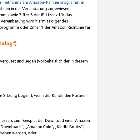
ur Teilnahme am Amazon-Partnerprogramm
; in
 ihnen in der Vereinbarung zugewiesene
m sowie Ziffer 3 der IP-Lizenz für das
 Vereinbarung wird hiermit Folgendes
programm oder Ziffer 1 der Amazon Richtlinie für
talog“)
ergütet und liegen (vorbehaltlich der in diesem
i die Sitzung beginnt, wenn der Kunde den Partner-
Ermessen, zum Beispiel der Download einer Amazon
 Downloads“, „Amazon Coin“, „Kindle Books“,
trieben werden, oder