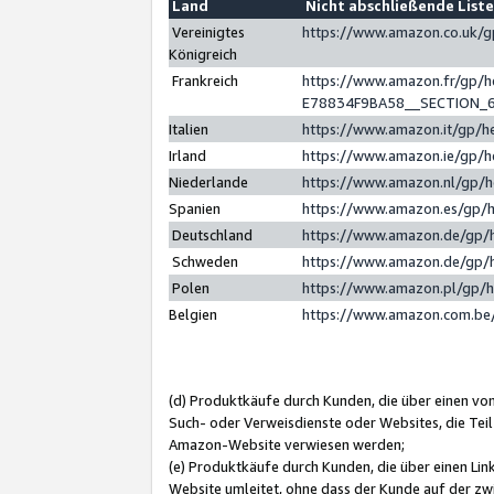
Land
Nicht abschließende List
Vereinigtes
https://www.amazon.co.uk/
Königreich
Frankreich
https://www.amazon.fr/gp/
E78834F9BA58__SECTION_
Italien
https://www.amazon.it/gp/h
Irland
https://www.amazon.ie/gp/
Niederlande
https://www.amazon.nl/gp/
Spanien
https://www.amazon.es/gp/
Deutschland
https://www.amazon.de/gp/
Schweden
https://www.amazon.de/gp/
Polen
https://www.amazon.pl/gp/
Belgien
https://www.amazon.com.be
(d) Produktkäufe durch Kunden, die über einen vo
Such- oder Verweisdienste oder Websites, die Teil
Amazon-Website verwiesen werden;
(e) Produktkäufe durch Kunden, die über einen Li
Website umleitet, ohne dass der Kunde auf der zw