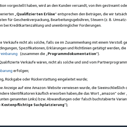
ktion vorgestellt haben, wird an den Kunden versandt, von ihm gestreamt od
erierten „
Qualifizierten Erlöse
“ entsprechen den Beträgen, die wir tatsäch
sten für Geschenkverpackung, Bearbeitungsgebühren, Steuern (z. B. Umsatz-
en bei Kreditkartenzahlung und uneinbringlicher Forderungen.
e Verkäufe nicht als solche, falls sie im Zusammenhang mit einem Verstoß 
ungen, Spezifikationen, Erklärungen und Richtlinien getätigt werden, die 
reinbarung
(zusammen die „
Programmdokumentation
“).
 Qualifizierte Verkäufe wären, nicht als solche und sind vom Partnerprogra
nbarung
erfolgen;
ung, Rückgabe oder Rückerstattung eingeleitet wurde;
ine Anzeige auf eine Amazon-Website verwiesen wurde, die Sieeinschließlich
ndere Identifikatoren käuflich erworben haben,die das Wort „amazon“ oder 
e unten genannten Links) bzw. Abwandlungen oder falsch buchstabierte Varia
e Kostenpflichtige Suchplatzierung
”);