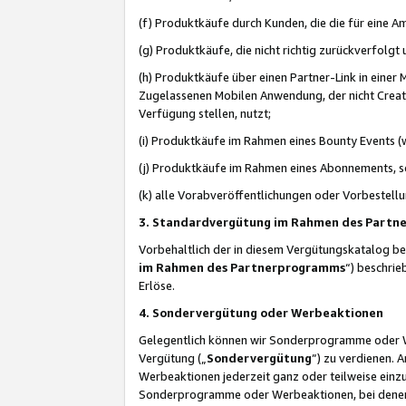
(f) Produktkäufe durch Kunden, die die für eine
(g) Produktkäufe, die nicht richtig zurückverfolg
(h) Produktkäufe über einen Partner-Link in einer
Zugelassenen Mobilen Anwendung, der nicht Creator
Verfügung stellen, nutzt;
(i) Produktkäufe im Rahmen eines Bounty Events (w
(j) Produktkäufe im Rahmen eines Abonnements, so
(k) alle Vorabveröffentlichungen oder Vorbestellu
3. Standardvergütung im Rahmen des Part
Vorbehaltlich der in diesem Vergütungskatalog b
im Rahmen des Partnerprogramms
“) beschri
Erlöse.
4. Sondervergütung oder Werbeaktionen
Gelegentlich können wir Sonderprogramme oder Wer
Vergütung („
Sondervergütung
”) zu verdienen. 
Werbeaktionen jederzeit ganz oder teilweise einz
Sonderprogramme oder Werbeaktionen, bei denen e