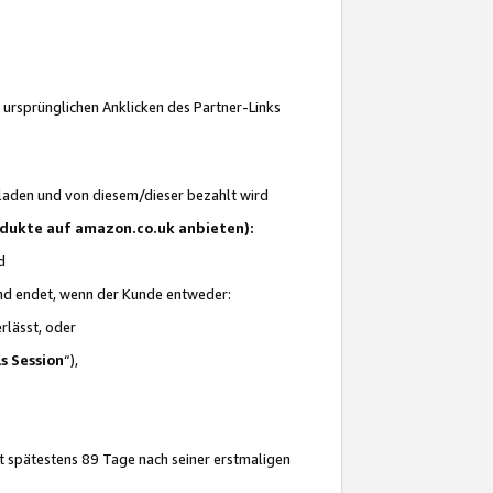
 ursprünglichen Anklicken des Partner-Links
laden und von diesem/dieser bezahlt wird
rodukte auf amazon.co.uk anbieten):
d
 und endet, wenn der Kunde entweder:
erlässt, oder
ls Session
“),
t spätestens 89 Tage nach seiner erstmaligen