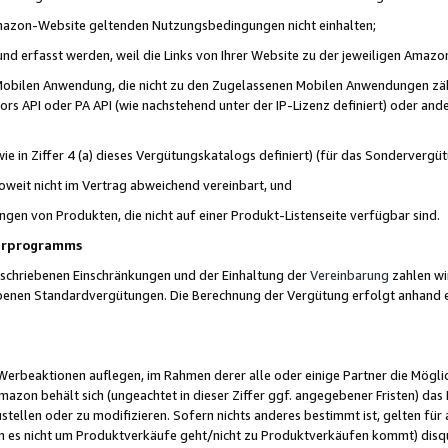
 Amazon-Website geltenden Nutzungsbedingungen nicht einhalten;
t und erfasst werden, weil die Links von Ihrer Website zu der jeweiligen Am
 Mobilen Anwendung, die nicht zu den Zugelassenen Mobilen Anwendungen zählt
s API oder PA API (wie nachstehend unter der IP-Lizenz definiert) oder ander
ie in Ziffer 4 (a) dieses Vergütungskatalogs definiert) (für das Sonderverg
weit nicht im Vertrag abweichend vereinbart, und
ngen von Produkten, die nicht auf einer Produkt-Listenseite verfügbar sind.
nerprogramms
eschriebenen Einschränkungen und der Einhaltung der
Vereinbarung
zahlen wir
ebenen Standardvergütungen. Die Berechnung der Vergütung erfolgt anhand e
beaktionen auflegen, im Rahmen derer alle oder einige Partner die Möglichk
Amazon behält sich (ungeachtet in dieser Ziffer ggf. angegebener Fristen) d
ustellen oder zu modifizieren. Sofern nichts anderes bestimmt ist, gelten 
s nicht um Produktverkäufe geht/nicht zu Produktverkäufen kommt) disqua