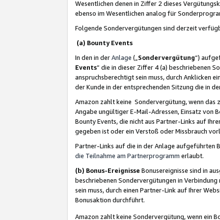
Wesentlichen denen in Ziffer 2 dieses Vergütung
ebenso im Wesentlichen analog für Sonderprogr
Folgende Sondervergütungen sind derzeit verfüg
(a) Bounty Events
In den in der
Anlage
(„
Sondervergütung
“) aufge
Events
“ die in dieser Ziffer 4 (a) beschriebenen 
anspruchsberechtigt sein muss, durch Anklicken ei
der Kunde in der entsprechenden Sitzung die in d
Amazon zahlt keine Sondervergütung, wenn das z
Angabe ungültiger E-Mail-Adressen, Einsatz von B
Bounty Events, die nicht aus Partner-Links auf Ihre
gegeben ist oder ein Verstoß oder Missbrauch vorl
Partner-Links auf die in der Anlage aufgeführte
die Teilnahme am Partnerprogramm
erlaubt.
(b) Bonus-Ereignisse
Bonusereignisse sind in au
beschriebenen Sondervergütungen in Verbindung m
sein muss, durch einen Partner-Link auf Ihrer We
Bonusaktion durchführt.
Amazon zahlt keine Sondervergütung, wenn ein Bon