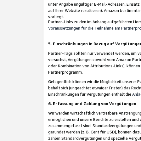
unter Angabe ungültiger E-Mail-Adressen, Einsatz
auf Ihrer Website resultieren). Amazon bestimmt i
vorliegt.
Partner-Links zu den im Anhang aufgeführten Hom
Voraussetzungen für die Teilnahme am Partnerp
5. Einschränkungen in Bezug auf Vergütunge
Partner-Tags sollten nur verwendet werden, um von 
versuchst, Vergütungen sowohl vom Amazon Partn
oder Kombination von Attributions-Links), könne
Partnerprogramm.
Gelegentlich können wir die Möglichkeit unsere
behält sich (ungeachtet etwaiger Fristen) das Rec
Einschränkungen für Vergütungen enthält die
Anla
6. Erfassung und Zahlung von Vergütungen
Wir werden wirtschaftlich vertretbare Anstrengu
ermöglichen und unsere Berichte zu erstellen und 
zusammengefasst sind. Standardvergütungen und s
gerundet werden (z. B. Cent für USD), können dazu
zahlen Standardvergütungen und spezielle Vergüt