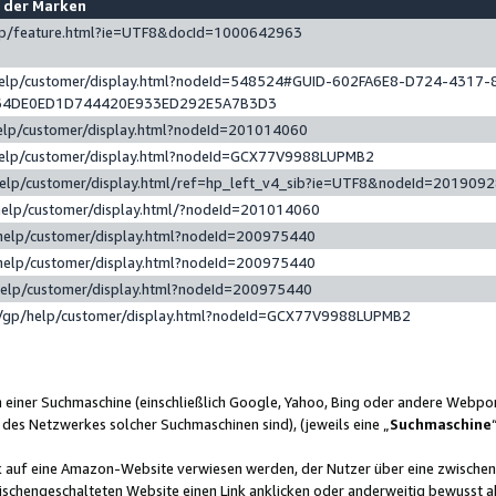
e der Marken
gp/feature.html?ie=UTF8&docId=1000642963
help/customer/display.html?nodeId=548524#GUID-602FA6E8-D724-4317-
64DE0ED1D744420E933ED292E5A7B3D3
elp/customer/display.html?nodeId=201014060
help/customer/display.html?nodeId=GCX77V9988LUPMB2
help/customer/display.html/ref=hp_left_v4_sib?ie=UTF8&nodeId=201909
help/customer/display.html/?nodeId=201014060
help/customer/display.html?nodeId=200975440
help/customer/display.html?nodeId=200975440
help/customer/display.html?nodeId=200975440
/gp/help/customer/display.html?nodeId=GCX77V9988LUPMB2
n einer Suchmaschine (einschließlich Google, Yahoo, Bing oder andere Webp
 des Netzwerkes solcher Suchmaschinen sind), (jeweils eine „
Suchmaschine
nk auf eine Amazon-Website verwiesen werden, der Nutzer über eine zwische
ischengeschalteten Website einen Link anklicken oder anderweitig bewusst a