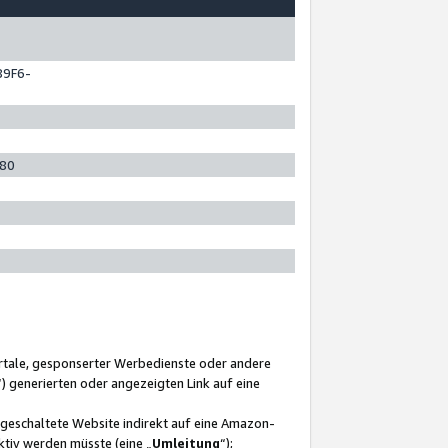
89F6-
280
ortale, gesponserter Werbedienste oder andere
“) generierten oder angezeigten Link auf eine
ngeschaltete Website indirekt auf eine Amazon-
ktiv werden müsste (eine „
Umleitung
“);