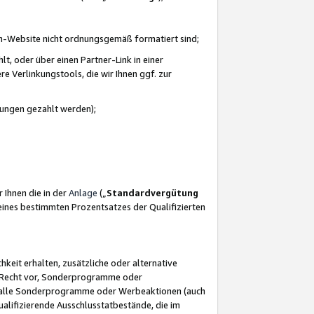
azon-Website nicht ordnungsgemäß formatiert sind;
, oder über einen Partner-Link in einer
e Verlinkungstools, die wir Ihnen ggf. zur
ütungen gezahlt werden);
 Ihnen die in der
Anlage
(„
Standardvergütung
ines bestimmten Prozentsatzes der Qualifizierten
eit erhalten, zusätzliche oder alternative
as Recht vor, Sonderprogramme oder
für alle Sonderprogramme oder Werbeaktionen (auch
lifizierende Ausschlusstatbestände, die im