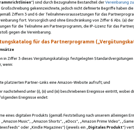
rammrichtlinien
“) sind durch Bezugnahme Bestandteil der
Vereinbarung z
Großschreibung gekennzeichnete, jedoch nicht definierte Begriffe haben die
 gemäß Ziffern 3 und 6 der Teilnahmevoraussetzungen für das Partnerprogram
nbarung fort. Vorsorglich und ohne Einschränkung von Ziffer 6 Abs. (a) der
ungen für die Teilnahme am Partnerprogramm, die IP-Lizenz für das Partner
rstoß gegen die Vereinbarung.
ungskatalog für das Partnerprogramm („Vergütungska
 Umsätze
n in Ziffer 3 dieses Vergütungskatalogs festgelegten Standardvergütungen v
r, wenn:
ite platzierten Partner-Links eine Amazon-Website aufruft; und
r nachstehend unter (i), (ii) und (iii) beschriebenen Ereignisse eintritt, wobe
 folgenden Ereignisse endet:
hme eines digitalen Produkts (gemäß Feststellung nach unserem alleinigen 
 „Amazon Music“, „Amazon Shorts“, „eDocs“, „Amazon Prime Video“, „Game
Newsfeeds“ oder „Kindle Magazines“) (jeweils ein „
Digitales Produkt
“) ver