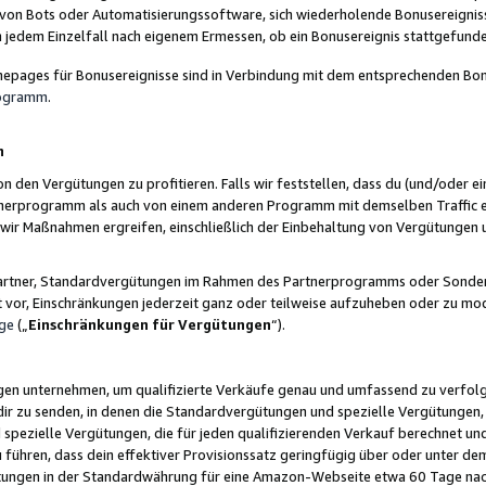
 von Bots oder Automatisierungssoftware, sich wiederholende Bonusereignisse
n jedem Einzelfall nach eigenem Ermessen, ob ein Bonusereignis stattgefund
epages für Bonusereignisse sind in Verbindung mit dem entsprechenden Bonu
rogramm
.
n
den Vergütungen zu profitieren. Falls wir feststellen, dass du (und/oder ein
erprogramm als auch von einem anderen Programm mit demselben Traffic ei
n wir Maßnahmen ergreifen, einschließlich der Einbehaltung von Vergütunge
r Partner, Standardvergütungen im Rahmen des Partnerprogramms oder Sonde
ht vor, Einschränkungen jederzeit ganz oder teilweise aufzuheben oder zu mod
ge
(„
Einschränkungen für Vergütungen
“).
ngen unternehmen, um qualifizierte Verkäufe genau und umfassend zu verfol
dir zu senden, in denen die Standardvergütungen und spezielle Vergütungen, 
pezielle Vergütungen, die für jeden qualifizierenden Verkauf berechnet un
 führen, dass dein effektiver Provisionssatz geringfügig über oder unter dem
ungen in der Standardwährung für eine Amazon-Webseite etwa 60 Tage nach