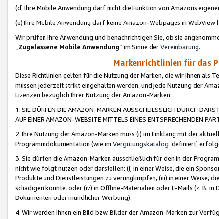
(d) Ihre Mobile Anwendung darf nicht die Funktion von Amazons eige
(e) Ihre Mobile Anwendung darf keine Amazon-Webpages in WebView 
Wir prüfen Ihre Anwendung und benachrichtigen Sie, ob sie angenomm
„
Zugelassene Mobile Anwendung
“ im Sinne der
Vereinbarung
.
Markenrichtlinien für das 
Diese Richtlinien gelten für die Nutzung der Marken, die wir Ihnen als 
müssen jederzeit strikt eingehalten werden, und jede Nutzung der Ama
Lizenzen bezüglich Ihrer Nutzung der Amazon-Marken.
1. SIE DÜRFEN DIE AMAZON-MARKEN AUSSCHLIESSLICH DURCH DARS
AUF EINER AMAZON-WEBSITE MITTELS EINES ENTSPRECHENDEN PART
2. Ihre Nutzung der Amazon-Marken muss (i) im Einklang mit der aktuells
Programmdokumentation (wie im
Vergütungskatalog
definiert) erfolg
3. Sie dürfen die Amazon-Marken ausschließlich für den in der Progr
nicht wie folgt nutzen oder darstellen: (i) in einer Weise, die ein Spo
Produkte und Dienstleistungen zu verunglimpfen, (iii) in einer Weise
schädigen könnte, oder (iv) in Offline-Materialien oder E-Mails (z. B.
Dokumenten oder mündlicher Werbung).
4. Wir werden Ihnen ein Bild bzw. Bilder der Amazon-Marken zur Verfüg