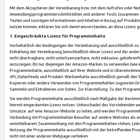
Mit dem Akzeptieren der Vereinbarung bzw. mit dem Aufrufen oder Nutz
Anwendungsprogrammierschnittstellen und anderer Tools (zusammen die
Texten und sonstigen Informationen und Inhalten in Bezug auf Produkte
nutzen können, erklären Sie sich damit einverstanden, an diese Lizenz 
1. Eingeschränkte Lizenz für Programminhalte
Vorbehaltlich der Bedingungen der Vereinbarung und ausschließlich z
Einhaltung der Vereinbarung (einschließlich dieser Lizenz und der ande
nicht übertragbare, nicht unterlizenzierbare, nicht exklusive, gebühren
anzuzeigen; (b) nur diejenigen der Amazon-Marken zu verwenden (wie in 
Programminhalte, ausschließlich auf Ihrer Website und in Übereinstimmu
API, Datenfeeds und Produkt-Werbeinhalte ausschließlich gemäß den Spe
Kopieren oder andere Verwenden von Programminhalten zugunsten Dri
Sammeln und Extrahieren von Daten. Zur Klarstellung: Zu den Program
Sie werden Programminhalte ausschließlich nach Maßgabe der Besti
hiermit eingeräumten Lizenz nutzen. Unbeschadet des Vorstehenden we
Umsätze auf eine Amazon-Website zu leiten, und werden Programminhal
Verbindung mit Programminhalten Besucher auf andere Websites als ein
unmittelbarem Zusammenhang mit den Programminhalten stehen, Links z
Nutzung der Programminhalte ausschließlich mit der betreffenden Pr
nicht mit einer anderen Webpage verlinken.