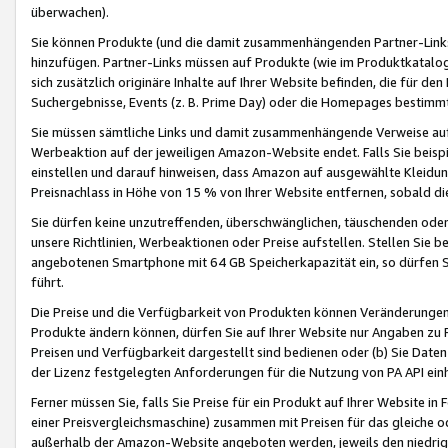
überwachen).
Sie können Produkte (und die damit zusammenhängenden Partner-Links)
hinzufügen. Partner-Links müssen auf Produkte (wie im Produktkatalog de
sich zusätzlich originäre Inhalte auf Ihrer Website befinden, die für 
Suchergebnisse, Events (z. B. Prime Day) oder die Homepages bestimmte
Sie müssen sämtliche Links und damit zusammenhängende Verweise auf z
Werbeaktion auf der jeweiligen Amazon-Website endet. Falls Sie beisp
einstellen und darauf hinweisen, dass Amazon auf ausgewählte Kleidun
Preisnachlass in Höhe von 15 % von Ihrer Website entfernen, sobald di
Sie dürfen keine unzutreffenden, überschwänglichen, täuschenden od
unsere Richtlinien, Werbeaktionen oder Preise aufstellen. Stellen Sie 
angebotenen Smartphone mit 64 GB Speicherkapazität ein, so dürfen S
führt.
Die Preise und die Verfügbarkeit von Produkten können Veränderungen 
Produkte ändern können, dürfen Sie auf Ihrer Website nur Angaben zu P
Preisen und Verfügbarkeit dargestellt sind bedienen oder (b) Sie Daten
der Lizenz festgelegten Anforderungen für die Nutzung von PA API einh
Ferner müssen Sie, falls Sie Preise für ein Produkt auf Ihrer Website in 
einer Preisvergleichsmaschine) zusammen mit Preisen für das gleiche o
außerhalb der Amazon-Website angeboten werden, jeweils den niedrigst