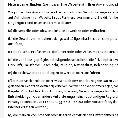
Materialien enthalten. Sie müssen Ihre Website(s) in Ihrer Anwendung ide
Wir prüfen Ihre Anwendung und benachrichtigen Sie, ob sie angenommen
auf Aufnahme Ihrer Website in das Partnerprogramm und Sie dürfen kei
Ungeeignet sind unter anderem Websites:
(a) die sexuelle oder obszöne Inhalte bewerben oder enthalten;
(b) die Gewalt verherrlichen oder gewalttätige Inhalte haben oder pot
anstiften,;
(c) die falsche, irreführende, diffamierende oder verleumderische Inha
(d) die von Hass geprägte, belästigende, schädliche, die Privatsphäre v
Herkunft, Hautfarbe, Geschlecht, Religion, Nationalität, Behinderung, 
(e) die rechtswidrige Handlungen bewerben oder ausführen;
(f) sich an Kinder richten oder wissentlich personenbezogene Daten vo
geltenden Gesetzen definiert) erheben, verwenden oder offenlegen, Vo
Regeln, Vorschriften, Anordnungen, Lizenzen, Genehmigungen, Richtlini
Entscheidungen oder andere Anforderungen einer zuständigen Regierung
Privacy Protection Act (15 U.S.C. §§ 6501-6506) oder Vorschriften, di
Internet erlassen wurden);
(g) die Marken von Amazon oder unseren verbundenen Unternehmen b