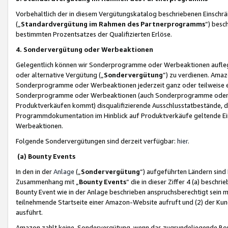
Vorbehaltlich der in diesem Vergütungskatalog beschriebenen Einschr
(„
Standardvergütung im Rahmen des Partnerprogramms
“) besc
bestimmten Prozentsatzes der Qualifizierten Erlöse.
4. Sondervergütung oder Werbeaktionen
Gelegentlich können wir Sonderprogramme oder Werbeaktionen auflegen,
oder alternative Vergütung („
Sondervergütung
”) zu verdienen. Amazo
Sonderprogramme oder Werbeaktionen jederzeit ganz oder teilweise einz
Sonderprogramme oder Werbeaktionen (auch Sonderprogramme oder We
Produktverkäufen kommt) disqualifizierende Ausschlusstatbestände, di
Programmdokumentation im Hinblick auf Produktverkäufe geltende E
Werbeaktionen.
Folgende Sondervergütungen sind derzeit verfügbar:
hier
.
(a) Bounty Events
In den in der
Anlage
(„
Sondervergütung
“) aufgeführten Ländern sind
Zusammenhang mit „
Bounty Events
“ die in dieser Ziffer 4 (a) besch
Bounty Event wie in der Anlage beschrieben anspruchsberechtigt sein mu
teilnehmende Startseite einer Amazon-Website aufruft und (2) der Kun
ausführt.
Amazon zahlt keine Sondervergütung, wenn das zugrundeliegende Boun