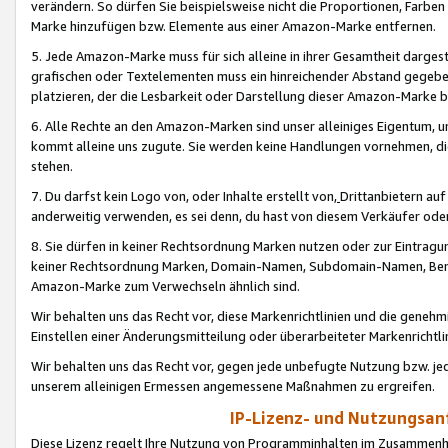
verändern. So dürfen Sie beispielsweise nicht die Proportionen, Farb
Marke hinzufügen bzw. Elemente aus einer Amazon-Marke entfernen.
5. Jede Amazon-Marke muss für sich alleine in ihrer Gesamtheit darge
grafischen oder Textelementen muss ein hinreichender Abstand gegebe
platzieren, der die Lesbarkeit oder Darstellung dieser Amazon-Marke b
6. Alle Rechte an den Amazon-Marken sind unser alleiniges Eigentum, 
kommt alleine uns zugute. Sie werden keine Handlungen vornehmen, 
stehen.
7. Du darfst kein Logo von, oder Inhalte erstellt von,
Drittanbietern au
anderweitig verwenden, es sei denn, du hast von diesem Verkäufer oder
8. Sie dürfen in keiner Rechtsordnung Marken nutzen oder zur Eintragu
keiner Rechtsordnung Marken, Domain-Namen, Subdomain-Namen, Benu
Amazon-Marke zum Verwechseln ähnlich sind.
Wir behalten uns das Recht vor, diese Markenrichtlinien und die gene
Einstellen einer Änderungsmitteilung oder überarbeiteter Markenricht
Wir behalten uns das Recht vor, gegen jede unbefugte Nutzung bzw. jede 
unserem alleinigen Ermessen angemessene Maßnahmen zu ergreifen.
IP-Lizenz- und Nutzungsan
Diese Lizenz regelt Ihre Nutzung von Programminhalten im Zusammen