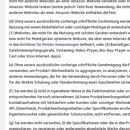
nicht mit anderen Websites als einer Amazon-Website verlinken oder i
Amazon-Website lenken (wobei jedoch Teile Ihrer Anwendung, die nich
anderen Websites als einer Amazon-Website enthalten dürfen).
(d) Ohne unsere ausdrückliche vorherige schriftliche Zustimmung werd
Nutzung mit einem Mobiltelefon oder sonstigen Mobilgerät entwickelt
(1) Websites, die nicht für die Nutzung mit solchen Geräten entwickelt
eine nicht für Mobilgeräte optimierte Website, die über einen Interne
in den
Richtlinie für Mobile Anwendungen
definiert, oder (3) Beistellge
Satellitenempfangsgeräte, Streaming-Video-Player, Blu-Ray-Player ode
Cast oder Vizio Internet-Apps).
(e) Ohne unsere ausdrückliche vorherige schriftliche Genehmigung dürfe
verwenden, um Produkt-Werbeinhalte zu aggregieren, zu analysieren, 
anderen Anwendungen, die für die Verwendung durch Personen oder Or
für die direkte Schulung oder Feinabstimmung eines maschinellen Lern
(f) Sie werden (i) nicht in irgendeiner Weise in die Funktionalität ode
entsprechenden Versuch unternehmen; (ii) keine Produktwerbungsinha
Kontaktaufnahme mit Verkäufern oder Kunden oder sonstiger Werbeaktiv
API, Datenfeeds, Produktwerbungsinhalten oder Spezifikationen erschei
Eigentumsrechte oder gewerblicher Schutzrechte, nicht entfernen, verd
(g) Sie werden nicht versuchen, (i) die Spezifikationen oder die in de
manipulieren, zu reparieren oder anderweitig abgeleitete Werke davon z