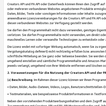
Creators API und PA API oder Datenfeeds können Ihnen den Zugriff auf D
oder mehreren verbundenen Websites angebotenen Produkte ermögliche
Daten, Bilder, Texte oder sonstigen Informationen oder Inhalte zuzugre
anwendbaren Lizenzvereinbarungen für die Creators API und PA API od
diesen verbundenen Websites zur Verfügung gestellt werden.
Sie dürfen den Programminhalt nicht dazu verwenden, geistiges Eigent
verletzen. Sie dürfen Programminhalte nicht verwenden, um direkt ode
maschinelles Lernen oder verwandte Technologien zu entwickeln oder zu
Die Lizenz endet mit sofortiger Wirkung automatisch, wenn Sie zu irg
Vergütungskatalog definiert) nicht rechtzeitig erfüllen bzw. ansonsten
schriftliche Mitteilung an Sie ganz oder teilweise beenden. Sie werden
umgehend einstellen und sämtliche Programminhalte und Amazon-Marke
jeweils verlangt, umgehend von Ihrer Website entfernen und löschen od
2. Voraussetzungen für die Nutzung der Creators API und der P
(a)
Beschreibung
. Im Rahmen dieser Lizenz können wir Ihnen Programmi
• Daten, Bilder, Audio-Dateien, Videos, Logos, Benutzerschnittstellen-
• Textmaterialien, wie beispielsweise Produktinformationen in Textfor
Neben den vorstehenden Produktwerbungsinhalten und dem Zugriff auf 
Zusammenhang mit Creators API und PA API Musterquellcodes und -bibli