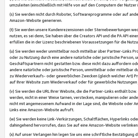
umzuleiten (einschließlich mit Hilfe von auf den Computern der Nutzer i
(s) Sie werden nicht durch Roboter, Softwareprogramme oder auf andere
Amazon-Website generieren.
(t) Sie werden unsere Kundenrezensionen oder Sternebewertungen wed
nutzen, es sei denn, Sie haben über die Creators API und die PA API e
erfüllen die in der Lizenz beschriebenen Voraussetzungen für die Nutzu
(u) Sie werden weder unmittelbar noch mittelbar über Partner-Links P
oder zu Nutzung durch eine andere natürliche oder juristische Person,
Geschäftspartnern nicht gestatten bzw. diese nicht dazu auffordern od
andere natürliche oder juristische Person, unmittelbar oder mittelbar
zu Wiederverkaufs- oder gewerblichen Zwecken (gleich welcher Art) 
auf Ihrer Website zum Wiederverkauf oder für gewerbliche Nutzungen 
(v) Sie werden die URL Ihrer Website, die die Partner-Links enthält b
werden, nicht in einer Weise tarnen, verstecken, manipulieren oder and
nicht mit angemessenem Aufwand in der Lage sind, die Website oder A
Links eine Amazon-Website aufruft.
(w) Sie werden keine Link-Verkürzungen, Schaltflächen, Hyperlinks ode
dahingehend hervorrufen, dass Sie auf eine Amazon-Website verlinken
(x) Auf unser Verlangen hin legen Sie uns eine schriftliche Bestätigung