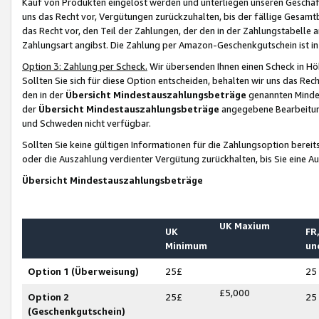
Kauf von Produkten eingelöst werden und unterliegen unseren Geschäf
uns das Recht vor, Vergütungen zurückzuhalten, bis der fällige Gesamt
das Recht vor, den Teil der Zahlungen, der den in der Zahlungstabelle 
Zahlungsart angibst. Die Zahlung per Amazon-Geschenkgutschein ist in
Option 3: Zahlung per Scheck.
Wir übersenden Ihnen einen Scheck in Höh
Sollten Sie sich für diese Option entscheiden, behalten wir uns das Rec
den in der
Übersicht Mindestauszahlungsbeträge
genannten Mindest
der
Übersicht Mindestauszahlungsbeträge
angegebene Bearbeitung
und Schweden nicht verfügbar.
Sollten Sie keine gültigen Informationen für die Zahlungsoption bereit
oder die Auszahlung verdienter Vergütung zurückhalten, bis Sie eine A
Übersicht Mindestauszahlungsbeträge
UK Maxium
UK
FR,
Minimum
un
Option 1 (Überweisung)
25£
25
£5,000
Option 2
25£
25
(Geschenkgutschein)