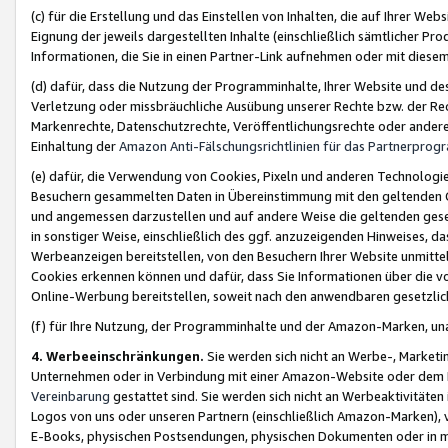
(c) für die Erstellung und das Einstellen von Inhalten, die auf Ihrer We
Eignung der jeweils dargestellten Inhalte (einschließlich sämtlicher 
Informationen, die Sie in einen Partner-Link aufnehmen oder mit diese
(d) dafür, dass die Nutzung der Programminhalte, Ihrer Website und des 
Verletzung oder missbräuchliche Ausübung unserer Rechte bzw. der Recht
Markenrechte, Datenschutzrechte, Veröffentlichungsrechte oder anderer
Einhaltung der
Amazon Anti-Fälschungsrichtlinien für das Partnerpro
(e) dafür, die Verwendung von Cookies, Pixeln und anderen Technologien
Besuchern gesammelten Daten in Übereinstimmung mit den geltenden Ge
und angemessen darzustellen und auf andere Weise die geltenden geset
in sonstiger Weise, einschließlich des ggf. anzuzeigenden Hinweises, d
Werbeanzeigen bereitstellen, von den Besuchern Ihrer Website unmitte
Cookies erkennen können und dafür, dass Sie Informationen über die v
Online-Werbung bereitstellen, soweit nach den anwendbaren gesetzlic
(f) für Ihre Nutzung, der Programminhalte und der Amazon-Marken, u
4. Werbeeinschränkungen.
Sie werden sich nicht an Werbe-, Market
Unternehmen oder in Verbindung mit einer Amazon-Website oder dem Pa
Vereinbarung
gestattet sind. Sie werden sich nicht an Werbeaktivitäten
Logos von uns oder unseren Partnern (einschließlich Amazon-Marken), 
E-Books, physischen Postsendungen, physischen Dokumenten oder in 