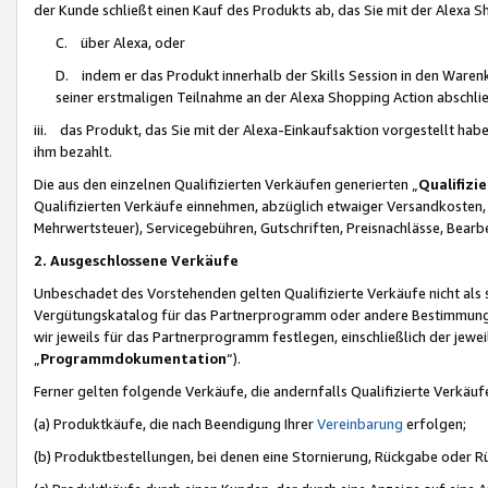
der Kunde schließt einen Kauf des Produkts ab, das Sie mit der Alexa 
C. über Alexa, oder
D. indem er das Produkt innerhalb der Skills Session in den Waren
seiner erstmaligen Teilnahme an der Alexa Shopping Action abschlie
iii. das Produkt, das Sie mit der Alexa-Einkaufsaktion vorgestellt ha
ihm bezahlt.
Die aus den einzelnen Qualifizierten Verkäufen generierten „
Qualifizi
Qualifizierten Verkäufe einnehmen, abzüglich etwaiger Versandkosten
Mehrwertsteuer), Servicegebühren, Gutschriften, Preisnachlässe, Bear
2. Ausgeschlossene Verkäufe
Unbeschadet des Vorstehenden gelten Qualifizierte Verkäufe nicht als
Vergütungskatalog für das Partnerprogramm oder andere Bestimmungen,
wir jeweils für das Partnerprogramm festlegen, einschließlich der jewe
„
Programmdokumentation
“).
Ferner gelten folgende Verkäufe, die andernfalls Qualifizierte Verkä
(a) Produktkäufe, die nach Beendigung Ihrer
Vereinbarung
erfolgen;
(b) Produktbestellungen, bei denen eine Stornierung, Rückgabe oder R