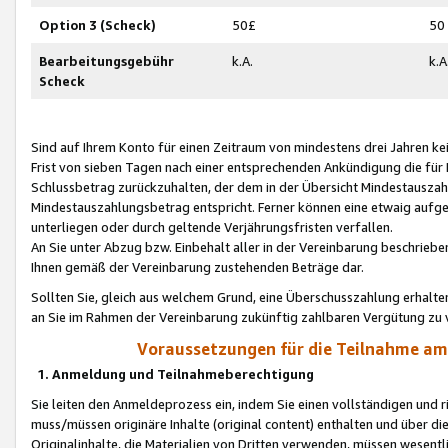
Option 3 (Scheck)
50£
50
Bearbeitungsgebühr
k.A.
k.A
Scheck
Sind auf Ihrem Konto für einen Zeitraum von mindestens drei Jahren kein
Frist von sieben Tagen nach einer entsprechenden Ankündigung die für
Schlussbetrag zurückzuhalten, der dem in der Übersicht Mindestausz
Mindestauszahlungsbetrag entspricht. Ferner können eine etwaig aufg
unterliegen oder durch geltende Verjährungsfristen verfallen.
An Sie unter Abzug bzw. Einbehalt aller in der Vereinbarung beschrieb
Ihnen gemäß der Vereinbarung zustehenden Beträge dar.
Sollten Sie, gleich aus welchem Grund, eine Überschusszahlung erhalte
an Sie im Rahmen der Vereinbarung zukünftig zahlbaren Vergütung zu 
Voraussetzungen für die Teilnahme a
1. Anmeldung und Teilnahmeberechtigung
Sie leiten den Anmeldeprozess ein, indem Sie einen vollständigen und 
muss/müssen originäre Inhalte (original content) enthalten und über d
Originalinhalte, die Materialien von Dritten verwenden, müssen wese