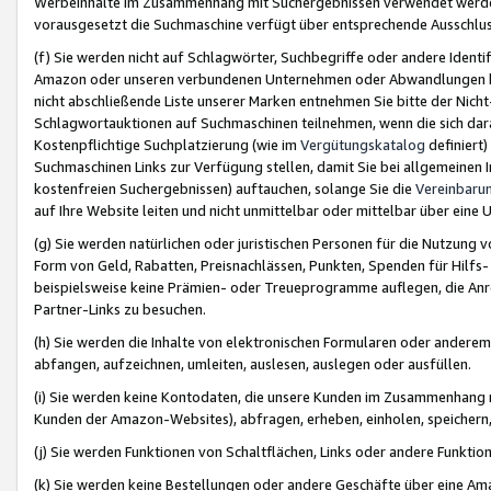
Werbeinhalte im Zusammenhang mit Suchergebnissen verwendet werden,
vorausgesetzt die Suchmaschine verfügt über entsprechende Ausschlu
(f) Sie werden nicht auf Schlagwörter, Suchbegriffe oder andere Ident
Amazon oder unseren verbundenen Unternehmen oder Abwandlungen bzw
nicht abschließende Liste unserer Marken entnehmen Sie bitte der Nich
Schlagwortauktionen auf Suchmaschinen teilnehmen, wenn die sich da
Kostenpflichtige Suchplatzierung (wie im
Vergütungskatalog
definiert
Suchmaschinen Links zur Verfügung stellen, damit Sie bei allgemeinen I
kostenfreien Suchergebnissen) auftauchen, solange Sie die
Vereinbaru
auf Ihre Website leiten und nicht unmittelbar oder mittelbar über eine
(g) Sie werden natürlichen oder juristischen Personen für die Nutzung 
Form von Geld, Rabatten, Preisnachlässen, Punkten, Spenden für Hilfs
beispielsweise keine Prämien- oder Treueprogramme auflegen, die Anrei
Partner-Links zu besuchen.
(h) Sie werden die Inhalte von elektronischen Formularen oder anderem M
abfangen, aufzeichnen, umleiten, auslesen, auslegen oder ausfüllen.
(i) Sie werden keine Kontodaten, die unsere Kunden im Zusammenhang 
Kunden der Amazon-Websites), abfragen, erheben, einholen, speichern,
(j) Sie werden Funktionen von Schaltflächen, Links oder andere Funkti
(k) Sie werden keine Bestellungen oder andere Geschäfte über eine Ama