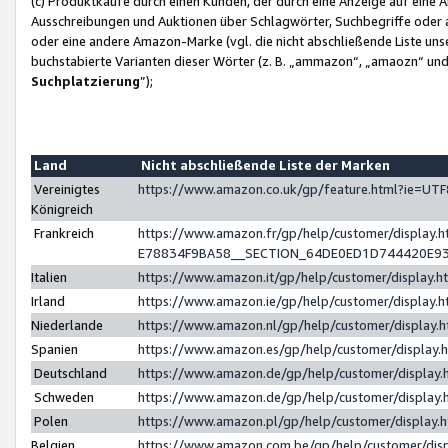
(c) Produktkäufe durch einen Kunden, der durch eine Anzeige auf eine 
Ausschreibungen und Auktionen über Schlagwörter, Suchbegriffe oder 
oder eine andere Amazon-Marke (vgl. die nicht abschließende Liste un
buchstabierte Varianten dieser Wörter (z. B. „ammazon“, „amaozn“ und „
Suchplatzierung
”);
Land
Nicht abschließende Liste der Marken
Vereinigtes
https://www.amazon.co.uk/gp/feature.html?ie=U
Königreich
Frankreich
https://www.amazon.fr/gp/help/customer/displa
E78834F9BA58__SECTION_64DE0ED1D744420E9
Italien
https://www.amazon.it/gp/help/customer/display
Irland
https://www.amazon.ie/gp/help/customer/displa
Niederlande
https://www.amazon.nl/gp/help/customer/display
Spanien
https://www.amazon.es/gp/help/customer/display
Deutschland
https://www.amazon.de/gp/help/customer/displa
Schweden
https://www.amazon.de/gp/help/customer/displa
Polen
https://www.amazon.pl/gp/help/customer/display
Belgien
https://www.amazon.com.be/gp/help/customer/d