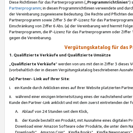
Diese Richtlinien für das Partnerprogramm („
Programmrichtlinien
“)
Partnerprogramm
; in diesen Programmrichtlinien verwendete und durch
der Vereinbarung zugewiesene Bedeutung. Die Rechte und Pflichten de
Partnerprogramm sowie Ziffer 3 der IP-Lizenz für das Partnerprogram
Einschränkung von Ziffer 6 Abs. (a) der Vereinbarung wird hiermit Fol
Partnerprogramm, die IP-Lizenz für das Partnerprogramm oder Ziffer 1
gegen die Vereinbarung.
Vergütungskatalog für das 
1. Qualifizierte Verkäufe und Qualifizierte Umsätze
„
Qualifizierte Verkäufe
“ werden von uns mit den in Ziffer 3 diese
(vorbehaltlich der in diesem Vergütungskatalog beschriebenen Ausnah
(a) Partner- Link auf Ihrer Site
:
i. ein Kunde durch Anklicken eines auf Ihrer Website platzierten Part
ii. während einer einzigen Internetsitzung eines der nachstehend unter (i)
Kunde den Partner-Link anklickt und mit dem zuerst eintretenden der f
A. Ablauf von 24 Stunden seit dem Klick,
B. der Kunde bestellt ein Produkt, mit Ausnahme eines digitalen P
Download einer Amazon Software oder Produkte, die unter dem N
Downloads“, „Amazon Coin“, „Kindle Books“, „Kindle Newspapers“, „