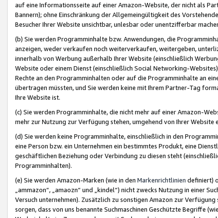
auf eine Informationsseite auf einer Amazon-Website, der nicht als Part
Bannern); ohne Einschränkung der Allgemeingültigkeit des Vorstehende
Besucher Ihrer Website unsichtbar, unlesbar oder unentzifferbar mache
(b) Sie werden Programminhalte bzw. Anwendungen, die Programminhalt
anzeigen, weder verkaufen noch weiterverkaufen, weitergeben, unterli
innerhalb von Werbung außerhalb Ihrer Website (einschließlich Werbun
Website oder einem Dienst (einschließlich Social Networking-Website
Rechte an den Programminhalten oder auf die Programminhalte an eine a
übertragen müssten, und Sie werden keine mit Ihrem Partner-Tag formati
Ihre Website ist.
(c) Sie werden Programminhalte, die nicht mehr auf einer Amazon-Websit
mehr zur Nutzung zur Verfügung stehen, umgehend von Ihrer Website e
(d) Sie werden keine Programminhalte, einschließlich in den Programmin
eine Person bzw. ein Unternehmen ein bestimmtes Produkt, eine Dienstle
geschäftlichen Beziehung oder Verbindung zu diesen steht (einschließli
Programminhalten).
(e) Sie werden Amazon-Marken (wie in den
Markenrichtlinien
definiert) 
„ammazon“, „amaozn“ und „kindel“) nicht zwecks Nutzung in einer Suc
Versuch unternehmen). Zusätzlich zu sonstigen Amazon zur Verfügung 
sorgen, dass von uns benannte Suchmaschinen Geschützte Begriffe (wie 