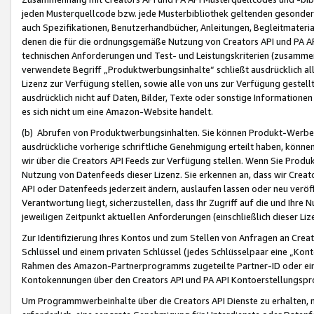
jeden Musterquellcode bzw. jede Musterbibliothek geltenden gesonder
auch Spezifikationen, Benutzerhandbücher, Anleitungen, Begleitmaterial
denen die für die ordnungsgemäße Nutzung von Creators API und PA A
technischen Anforderungen und Test- und Leistungskriterien (zusammen
verwendete Begriff „Produktwerbungsinhalte“ schließt ausdrücklich al
Lizenz zur Verfügung stellen, sowie alle von uns zur Verfügung gestel
ausdrücklich nicht auf Daten, Bilder, Texte oder sonstige Informatione
es sich nicht um eine Amazon-Website handelt.
(b) Abrufen von Produktwerbungsinhalten. Sie können Produkt-Werbein
ausdrückliche vorherige schriftliche Genehmigung erteilt haben, könn
wir über die Creators API Feeds zur Verfügung stellen. Wenn Sie Produk
Nutzung von Datenfeeds dieser Lizenz. Sie erkennen an, dass wir Creat
API oder Datenfeeds jederzeit ändern, auslaufen lassen oder neu veröffe
Verantwortung liegt, sicherzustellen, dass Ihr Zugriff auf die und Ihr
jeweiligen Zeitpunkt aktuellen Anforderungen (einschließlich dieser Liz
Zur Identifizierung Ihres Kontos und zum Stellen von Anfragen an Crea
Schlüssel und einem privaten Schlüssel (jedes Schlüsselpaar eine „Kon
Rahmen des Amazon-Partnerprogramms zugeteilte Partner-ID oder ein
Kontokennungen über den Creators API und PA API Kontoerstellungspro
Um Programmwerbeinhalte über die Creators API Dienste zu erhalten, m