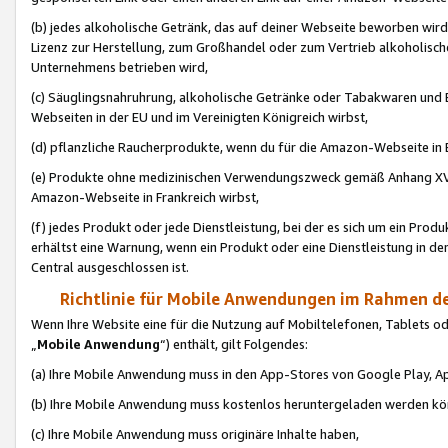
(b) jedes alkoholische Getränk, das auf deiner Webseite beworben wird
Lizenz zur Herstellung, zum Großhandel oder zum Vertrieb alkoholisch
Unternehmens betrieben wird,
(c) Säuglingsnahruhrung, alkoholische Getränke oder Tabakwaren und E
Webseiten in der EU und im Vereinigten Königreich wirbst,
(d) pflanzliche Raucherprodukte, wenn du für die Amazon-Webseite in B
(e) Produkte ohne medizinischen Verwendungszweck gemäß Anhang XVI 
Amazon-Webseite in Frankreich wirbst,
(f) jedes Produkt oder jede Dienstleistung, bei der es sich um ein Prod
erhältst eine Warnung, wenn ein Produkt oder eine Dienstleistung in de
Central ausgeschlossen ist.
Richtlinie für Mobile Anwendungen im Rahmen de
Wenn Ihre Website eine für die Nutzung auf Mobiltelefonen, Tablets 
„
Mobile Anwendung
“) enthält, gilt Folgendes:
(a) Ihre Mobile Anwendung muss in den App-Stores von Google Play, A
(b) Ihre Mobile Anwendung muss kostenlos heruntergeladen werden könn
(c) Ihre Mobile Anwendung muss originäre Inhalte haben,