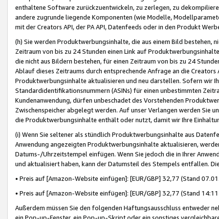
enthaltene Software zurückzuentwickeln, zu zerlegen, zu dekompilier
andere zugrunde liegende Komponenten (wie Modelle, Modellparameter
mit der Creators API, der PA API, Datenfeeds oder in den Produkt Werb
(h) Sie werden Produktwerbungsinhalte, die aus einem Bild bestehen, ni
Zeitraum von bis zu 24 Stunden einen Link auf Produktwerbungsinhalte
die nicht aus Bildern bestehen, für einen Zeitraum von bis zu 24 Stund
Ablauf dieses Zeitraums durch entsprechende Anfrage an die Creators 
Produktwerbungsinhalte aktualisieren und neu darstellen. Sofern wir Ih
Standardidentifikationsnummern (ASINs) für einen unbestimmten Zeitra
Kundenanwendung, dürfen unbeschadet des Vorstehenden Produktwerbu
Zwischenspeicher abgelegt werden. Auf unser Verlangen werden Sie un
die Produktwerbungsinhalte enthält oder nutzt, damit wir Ihre Einhalt
(i) Wenn Sie seltener als stündlich Produktwerbungsinhalte aus Datenfe
Anwendung angezeigten Produktwerbungsinhalte aktualisieren, werden 
Datums-/Uhrzeitstempel einfügen. Wenn Sie jedoch die in Ihrer Anwe
und aktualisiert haben, kann der Datumsteil des Stempels entfallen. Dies
• Preis auf [Amazon-Website einfügen]: [EUR/GBP] 32,77 (Stand 07.01.
• Preis auf [Amazon-Website einfügen]: [EUR/GBP] 32,77 (Stand 14:11 
Außerdem müssen Sie den folgenden Haftungsausschluss entweder neb
ein Pop-up-Fenster, ein Pop-up-Skript oder ein sonstiges vergleichba