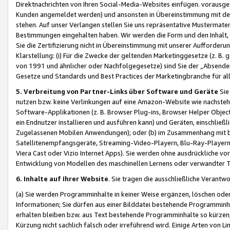
Direktnachrichten von Ihren Social-Media-Websites einfügen. vorausg
Kunden angemeldet werden) und ansonsten in Übereinstimmung mit der
stehen. Auf unser Verlangen stellen Sie uns repräsentative Mustermater
Bestimmungen eingehalten haben. Wir werden die Form und den Inhalt, di
Sie die Zertifizierung nicht in Übereinstimmung mit unserer Aufforderu
Klarstellung: (i) Für die Zwecke der geltenden Marketinggesetze (z. 
von 1991 und ähnlicher oder Nachfolgegesetze) sind Sie der „Absender“ j
Gesetze und Standards und Best Practices der Marketingbranche für 
5. Verbreitung von Partner-Links über Software und Geräte
Sie
nutzen bzw. keine Verlinkungen auf eine Amazon-Website wie nachsteh
Software-Applikationen (z. B. Browser Plug-ins, Browser Helper Objec
ein Endnutzer installieren und ausführen kann) und Geräten, einschlie
Zugelassenen Mobilen Anwendungen); oder (b) im Zusammenhang mit bzw.
Satellitenempfangsgeräte, Streaming-Video-Playern, Blu-Ray-Playern 
Viera Cast oder Vizio Internet Apps). Sie werden ohne ausdrückliche v
Entwicklung von Modellen des maschinellen Lernens oder verwandter 
6. Inhalte auf Ihrer Website
. Sie tragen die ausschließliche Verantwo
(a) Sie werden Programminhalte in keiner Weise ergänzen, löschen oder
Informationen; Sie dürfen aus einer Bilddatei bestehende Programminhal
erhalten bleiben bzw. aus Text bestehende Programminhalte so kürzen, 
Kürzung nicht sachlich falsch oder irreführend wird. Einige Arten von L