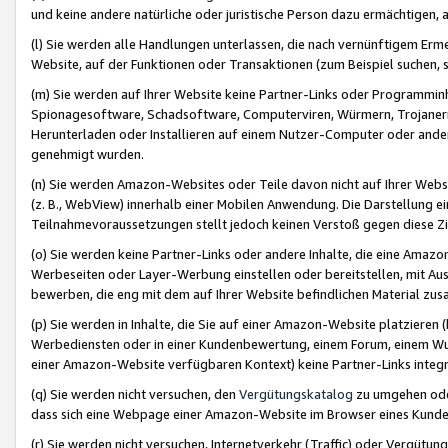
und keine andere natürliche oder juristische Person dazu ermächtigen, a
(l) Sie werden alle Handlungen unterlassen, die nach vernünftigem Erme
Website, auf der Funktionen oder Transaktionen (zum Beispiel suchen, s
(m) Sie werden auf Ihrer Website keine Partner-Links oder Programmin
Spionagesoftware, Schadsoftware, Computerviren, Würmern, Trojaner
Herunterladen oder Installieren auf einem Nutzer-Computer oder ande
genehmigt wurden.
(n) Sie werden Amazon-Websites oder Teile davon nicht auf Ihrer Websi
(z. B., WebView) innerhalb einer Mobilen Anwendung. Die Darstellung ein
Teilnahmevoraussetzungen stellt jedoch keinen Verstoß gegen diese Zif
(o) Sie werden keine Partner-Links oder andere Inhalte, die eine Am
Werbeseiten oder Layer-Werbung einstellen oder bereitstellen, mit Au
bewerben, die eng mit dem auf Ihrer Website befindlichen Material z
(p) Sie werden in Inhalte, die Sie auf einer Amazon-Website platzier
Werbediensten oder in einer Kundenbewertung, einem Forum, einem Wun
einer Amazon-Website verfügbaren Kontext) keine Partner-Links integr
(q) Sie werden nicht versuchen, den
Vergütungskatalog
zu umgehen oder
dass sich eine Webpage einer Amazon-Website im Browser eines Kunden 
(r) Sie werden nicht versuchen, Internetverkehr (Traffic) oder Vergü