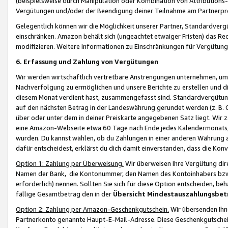
(beispielsweise durch Manipulation oder Kombination von Attributions-
Vergütungen und/oder der Beendigung deiner Teilnahme am Partnerp
Gelegentlich können wir die Möglichkeit unserer Partner, Standardv
einschränken. Amazon behält sich (ungeachtet etwaiger Fristen) das Re
modifizieren. Weitere Informationen zu Einschränkungen für Vergütung
6. Erfassung und Zahlung von Vergütungen
Wir werden wirtschaftlich vertretbare Anstrengungen unternehmen, um 
Nachverfolgung zu ermöglichen und unsere Berichte zu erstellen und di
diesem Monat verdient hast, zusammengefasst sind. Standardvergütung
auf den nächsten Betrag in der Landeswährung gerundet werden (z. B. C
über oder unter dem in deiner Preiskarte angegebenen Satz liegt. Wir
eine Amazon-Webseite etwa 60 Tage nach Ende jedes Kalendermonats, i
wurden. Du kannst wählen, ob du Zahlungen in einer anderen Währung
dafür entscheidest, erklärst du dich damit einverstanden, dass die K
Option 1: Zahlung per Überweisung.
Wir überweisen Ihre Vergütung dir
Namen der Bank, die Kontonummer, den Namen des Kontoinhabers bzw. a
erforderlich) nennen. Sollten Sie sich für diese Option entscheiden, be
fällige Gesamtbetrag den in der
Übersicht Mindestauszahlungsbet
Option 2: Zahlung per Amazon-Geschenkgutschein.
Wir übersenden Ihne
Partnerkonto genannte Haupt-E-Mail-Adresse. Diese Geschenkgutschei