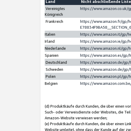
Land
Nicht abschließende List
Vereinigtes
https://www.amazon.co.uk/
Königreich
Frankreich
https://www.amazon.fr/gp/
E78834F9BA58__SECTION_
Italien
https://www.amazon.it/gp/h
Irland
https://www.amazon.ie/gp/
Niederlande
https://www.amazon.nl/gp/
Spanien
https://www.amazon.es/gp/
Deutschland
https://www.amazon.de/gp/
Schweden
https://www.amazon.de/gp/
Polen
https://www.amazon.pl/gp/
Belgien
https://www.amazon.com.be
(d) Produktkäufe durch Kunden, die über einen vo
Such- oder Verweisdienste oder Websites, die Teil
Amazon-Website verwiesen werden;
(e) Produktkäufe durch Kunden, die über einen Li
Website umleitet, ohne dass der Kunde auf der zw