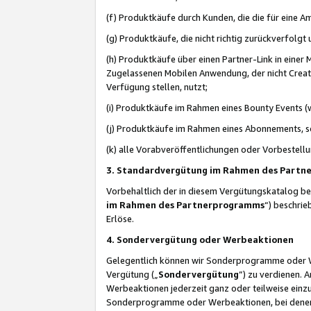
(f) Produktkäufe durch Kunden, die die für eine
(g) Produktkäufe, die nicht richtig zurückverfolg
(h) Produktkäufe über einen Partner-Link in einer
Zugelassenen Mobilen Anwendung, der nicht Creator
Verfügung stellen, nutzt;
(i) Produktkäufe im Rahmen eines Bounty Events (w
(j) Produktkäufe im Rahmen eines Abonnements, so
(k) alle Vorabveröffentlichungen oder Vorbestellu
3. Standardvergütung im Rahmen des Part
Vorbehaltlich der in diesem Vergütungskatalog b
im Rahmen des Partnerprogramms
“) beschri
Erlöse.
4. Sondervergütung oder Werbeaktionen
Gelegentlich können wir Sonderprogramme oder Wer
Vergütung („
Sondervergütung
”) zu verdienen. 
Werbeaktionen jederzeit ganz oder teilweise einz
Sonderprogramme oder Werbeaktionen, bei denen e