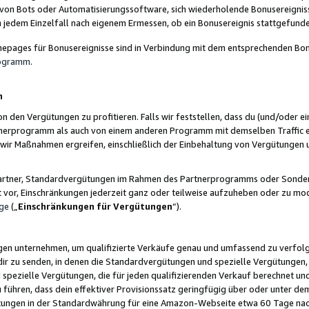
 von Bots oder Automatisierungssoftware, sich wiederholende Bonusereignisse
n jedem Einzelfall nach eigenem Ermessen, ob ein Bonusereignis stattgefund
epages für Bonusereignisse sind in Verbindung mit dem entsprechenden Bonu
rogramm
.
n
den Vergütungen zu profitieren. Falls wir feststellen, dass du (und/oder ein
erprogramm als auch von einem anderen Programm mit demselben Traffic ei
n wir Maßnahmen ergreifen, einschließlich der Einbehaltung von Vergütunge
r Partner, Standardvergütungen im Rahmen des Partnerprogramms oder Sonde
ht vor, Einschränkungen jederzeit ganz oder teilweise aufzuheben oder zu mod
ge
(„
Einschränkungen für Vergütungen
“).
ngen unternehmen, um qualifizierte Verkäufe genau und umfassend zu verfol
dir zu senden, in denen die Standardvergütungen und spezielle Vergütungen, 
pezielle Vergütungen, die für jeden qualifizierenden Verkauf berechnet un
 führen, dass dein effektiver Provisionssatz geringfügig über oder unter dem
ungen in der Standardwährung für eine Amazon-Webseite etwa 60 Tage nach