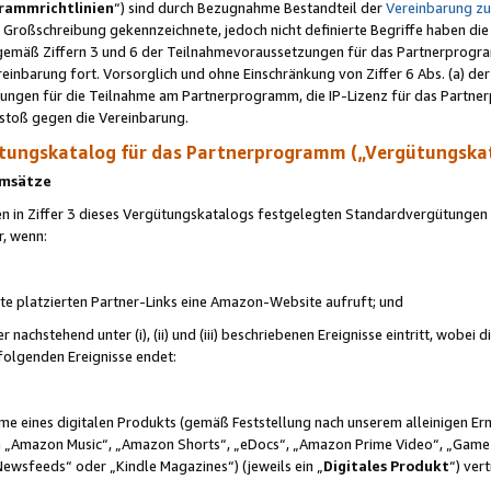
rammrichtlinien
“) sind durch Bezugnahme Bestandteil der
Vereinbarung z
Großschreibung gekennzeichnete, jedoch nicht definierte Begriffe haben die
 gemäß Ziffern 3 und 6 der Teilnahmevoraussetzungen für das Partnerprogram
nbarung fort. Vorsorglich und ohne Einschränkung von Ziffer 6 Abs. (a) der
ungen für die Teilnahme am Partnerprogramm, die IP-Lizenz für das Partner
rstoß gegen die Vereinbarung.
ungskatalog für das Partnerprogramm („Vergütungska
 Umsätze
n in Ziffer 3 dieses Vergütungskatalogs festgelegten Standardvergütungen v
r, wenn:
ite platzierten Partner-Links eine Amazon-Website aufruft; und
r nachstehend unter (i), (ii) und (iii) beschriebenen Ereignisse eintritt, wobe
 folgenden Ereignisse endet:
hme eines digitalen Produkts (gemäß Feststellung nach unserem alleinigen 
 „Amazon Music“, „Amazon Shorts“, „eDocs“, „Amazon Prime Video“, „Game
Newsfeeds“ oder „Kindle Magazines“) (jeweils ein „
Digitales Produkt
“) ver