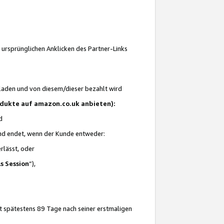
 ursprünglichen Anklicken des Partner-Links
laden und von diesem/dieser bezahlt wird
rodukte auf amazon.co.uk anbieten):
d
 und endet, wenn der Kunde entweder:
erlässt, oder
ls Session
“),
t spätestens 89 Tage nach seiner erstmaligen