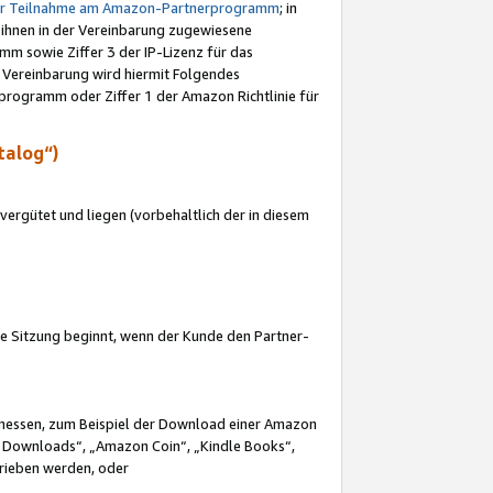
ur Teilnahme am Amazon-Partnerprogramm
; in
 ihnen in der Vereinbarung zugewiesene
m sowie Ziffer 3 der IP-Lizenz für das
 Vereinbarung wird hiermit Folgendes
programm oder Ziffer 1 der Amazon Richtlinie für
talog“)
ergütet und liegen (vorbehaltlich der in diesem
i die Sitzung beginnt, wenn der Kunde den Partner-
Ermessen, zum Beispiel der Download einer Amazon
 Downloads“, „Amazon Coin“, „Kindle Books“,
trieben werden, oder