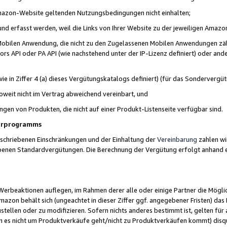
 Amazon-Website geltenden Nutzungsbedingungen nicht einhalten;
t und erfasst werden, weil die Links von Ihrer Website zu der jeweiligen Am
 Mobilen Anwendung, die nicht zu den Zugelassenen Mobilen Anwendungen zählt
s API oder PA API (wie nachstehend unter der IP-Lizenz definiert) oder ander
ie in Ziffer 4 (a) dieses Vergütungskatalogs definiert) (für das Sonderverg
weit nicht im Vertrag abweichend vereinbart, und
ngen von Produkten, die nicht auf einer Produkt-Listenseite verfügbar sind.
nerprogramms
eschriebenen Einschränkungen und der Einhaltung der
Vereinbarung
zahlen wir
ebenen Standardvergütungen. Die Berechnung der Vergütung erfolgt anhand e
beaktionen auflegen, im Rahmen derer alle oder einige Partner die Möglichk
Amazon behält sich (ungeachtet in dieser Ziffer ggf. angegebener Fristen) d
ustellen oder zu modifizieren. Sofern nichts anderes bestimmt ist, gelten 
s nicht um Produktverkäufe geht/nicht zu Produktverkäufen kommt) disqua