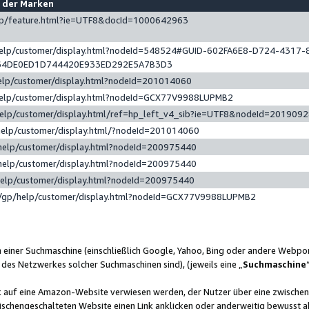
e der Marken
gp/feature.html?ie=UTF8&docId=1000642963
help/customer/display.html?nodeId=548524#GUID-602FA6E8-D724-4317-
64DE0ED1D744420E933ED292E5A7B3D3
elp/customer/display.html?nodeId=201014060
help/customer/display.html?nodeId=GCX77V9988LUPMB2
help/customer/display.html/ref=hp_left_v4_sib?ie=UTF8&nodeId=201909
help/customer/display.html/?nodeId=201014060
help/customer/display.html?nodeId=200975440
help/customer/display.html?nodeId=200975440
help/customer/display.html?nodeId=200975440
/gp/help/customer/display.html?nodeId=GCX77V9988LUPMB2
n einer Suchmaschine (einschließlich Google, Yahoo, Bing oder andere Webp
 des Netzwerkes solcher Suchmaschinen sind), (jeweils eine „
Suchmaschine
nk auf eine Amazon-Website verwiesen werden, der Nutzer über eine zwische
ischengeschalteten Website einen Link anklicken oder anderweitig bewusst a