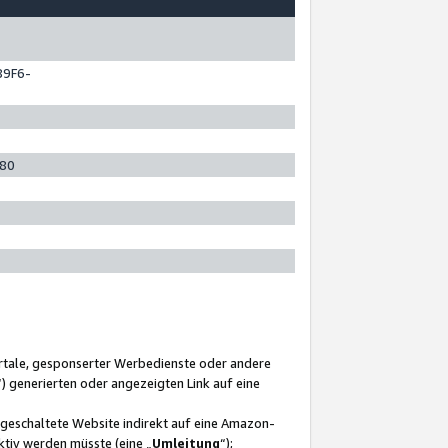
89F6-
280
ortale, gesponserter Werbedienste oder andere
“) generierten oder angezeigten Link auf eine
ngeschaltete Website indirekt auf eine Amazon-
ktiv werden müsste (eine „
Umleitung
“);