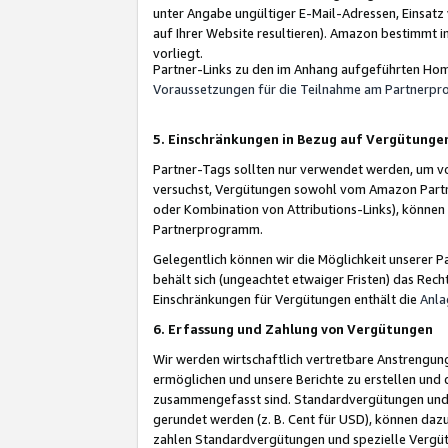
unter Angabe ungültiger E-Mail-Adressen, Einsatz
auf Ihrer Website resultieren). Amazon bestimmt i
vorliegt.
Partner-Links zu den im Anhang aufgeführten Hom
Voraussetzungen für die Teilnahme am Partnerp
5. Einschränkungen in Bezug auf Vergütunge
Partner-Tags sollten nur verwendet werden, um von 
versuchst, Vergütungen sowohl vom Amazon Partn
oder Kombination von Attributions-Links), könne
Partnerprogramm.
Gelegentlich können wir die Möglichkeit unsere
behält sich (ungeachtet etwaiger Fristen) das Rec
Einschränkungen für Vergütungen enthält die
Anla
6. Erfassung und Zahlung von Vergütungen
Wir werden wirtschaftlich vertretbare Anstrengu
ermöglichen und unsere Berichte zu erstellen und 
zusammengefasst sind. Standardvergütungen und s
gerundet werden (z. B. Cent für USD), können dazu
zahlen Standardvergütungen und spezielle Vergüt