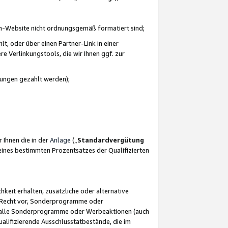
azon-Website nicht ordnungsgemäß formatiert sind;
, oder über einen Partner-Link in einer
e Verlinkungstools, die wir Ihnen ggf. zur
ütungen gezahlt werden);
 Ihnen die in der
Anlage
(„
Standardvergütung
ines bestimmten Prozentsatzes der Qualifizierten
eit erhalten, zusätzliche oder alternative
as Recht vor, Sonderprogramme oder
für alle Sonderprogramme oder Werbeaktionen (auch
lifizierende Ausschlusstatbestände, die im