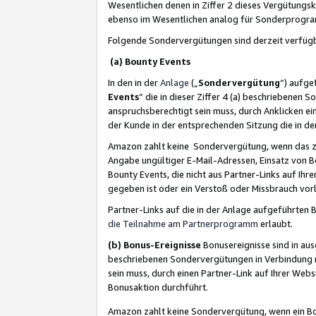
Wesentlichen denen in Ziffer 2 dieses Vergütung
ebenso im Wesentlichen analog für Sonderprogr
Folgende Sondervergütungen sind derzeit verfüg
(a) Bounty Events
In den in der
Anlage
(„
Sondervergütung
“) aufge
Events
“ die in dieser Ziffer 4 (a) beschriebenen 
anspruchsberechtigt sein muss, durch Anklicken ei
der Kunde in der entsprechenden Sitzung die in d
Amazon zahlt keine Sondervergütung, wenn das z
Angabe ungültiger E-Mail-Adressen, Einsatz von B
Bounty Events, die nicht aus Partner-Links auf Ihre
gegeben ist oder ein Verstoß oder Missbrauch vorl
Partner-Links auf die in der Anlage aufgeführte
die Teilnahme am Partnerprogramm
erlaubt.
(b) Bonus-Ereignisse
Bonusereignisse sind in au
beschriebenen Sondervergütungen in Verbindung m
sein muss, durch einen Partner-Link auf Ihrer We
Bonusaktion durchführt.
Amazon zahlt keine Sondervergütung, wenn ein Bon