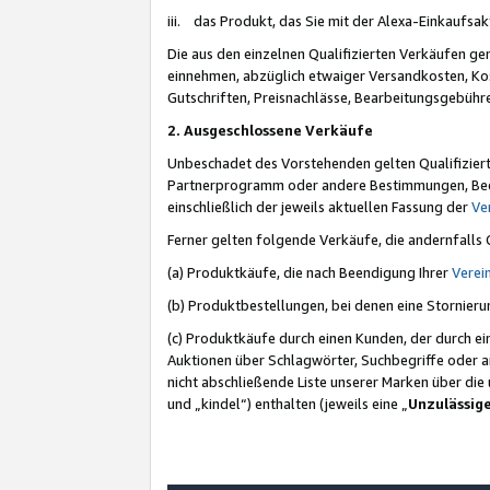
iii. das Produkt, das Sie mit der Alexa-Einkaufsa
Die aus den einzelnen Qualifizierten Verkäufen gen
einnehmen, abzüglich etwaiger Versandkosten, Ko
Gutschriften, Preisnachlässe, Bearbeitungsgebühr
2. Ausgeschlossene Verkäufe
Unbeschadet des Vorstehenden gelten Qualifiziert
Partnerprogramm oder andere Bestimmungen, Beding
einschließlich der jeweils aktuellen Fassung der
Ve
Ferner gelten folgende Verkäufe, die andernfalls
(a) Produktkäufe, die nach Beendigung Ihrer
Verei
(b) Produktbestellungen, bei denen eine Stornier
(c) Produktkäufe durch einen Kunden, der durch e
Auktionen über Schlagwörter, Suchbegriffe oder a
nicht abschließende Liste unserer Marken über di
und „kindel“) enthalten (jeweils eine „
Unzulässig