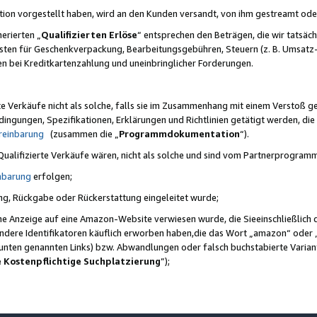
ktion vorgestellt haben, wird an den Kunden versandt, von ihm gestreamt od
erierten „
Qualifizierten Erlöse
“ entsprechen den Beträgen, die wir tatsäch
sten für Geschenkverpackung, Bearbeitungsgebühren, Steuern (z. B. Umsatz-
en bei Kreditkartenzahlung und uneinbringlicher Forderungen.
e Verkäufe nicht als solche, falls sie im Zusammenhang mit einem Verstoß 
ungen, Spezifikationen, Erklärungen und Richtlinien getätigt werden, die 
reinbarung
(zusammen die „
Programmdokumentation
“).
 Qualifizierte Verkäufe wären, nicht als solche und sind vom Partnerprogra
nbarung
erfolgen;
ung, Rückgabe oder Rückerstattung eingeleitet wurde;
ine Anzeige auf eine Amazon-Website verwiesen wurde, die Sieeinschließlich
ndere Identifikatoren käuflich erworben haben,die das Wort „amazon“ oder 
e unten genannten Links) bzw. Abwandlungen oder falsch buchstabierte Varia
e Kostenpflichtige Suchplatzierung
”);