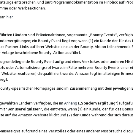
skatalogs entsprechen, und laut Programmdokumentation im Hinblick auf Pr
amme oder Werbeaktionen.
bar:
hier
.
führten Ländern sind Prämienaktionen, sogenannte „Bounty Events“, verfügb
Sondervergütungen; ein Bounty Event liegt vor, wenn (1) ein Kunde der für da
nes Partner-Links auf Ihrer Website eine an der Bounty-Aktion teilnehmende 
er Anlage beschriebene Bounty-Aktion ausführt.
ugrundeliegende Bounty Event aufgrund eines Verstoßes oder anderen Miss
ots oder Automatisierungssoftware, im Falle mehrerer Bounty Events einer e
r Website resultieren) disqualifiziert wurde. Amazon legt im alleinigen Ermess
iegt.
n Bounty-spezifischen Homepages sind im Zusammenhang mit dem jeweiligen
sgewählten Ländern verfügbar, die im
Anhang
(„
Sondervergütung
“)aufgefüh
it "
Bonusereignissen
", die eintreten, wenn (1) ein Kunde, der für das Bon
bsite auf die Amazon-Website klickt und (2) der Kunde während der sich dar
usereignis aufgrund eines Verstoßes oder eines anderen Missbrauchs disqua