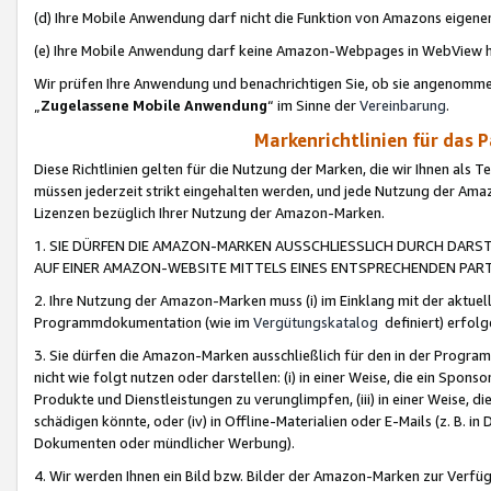
(d) Ihre Mobile Anwendung darf nicht die Funktion von Amazons eige
(e) Ihre Mobile Anwendung darf keine Amazon-Webpages in WebView 
Wir prüfen Ihre Anwendung und benachrichtigen Sie, ob sie angenomm
„
Zugelassene Mobile Anwendung
“ im Sinne der
Vereinbarung
.
Markenrichtlinien für das 
Diese Richtlinien gelten für die Nutzung der Marken, die wir Ihnen als 
müssen jederzeit strikt eingehalten werden, und jede Nutzung der Ama
Lizenzen bezüglich Ihrer Nutzung der Amazon-Marken.
1. SIE DÜRFEN DIE AMAZON-MARKEN AUSSCHLIESSLICH DURCH DARS
AUF EINER AMAZON-WEBSITE MITTELS EINES ENTSPRECHENDEN PART
2. Ihre Nutzung der Amazon-Marken muss (i) im Einklang mit der aktuells
Programmdokumentation (wie im
Vergütungskatalog
definiert) erfolg
3. Sie dürfen die Amazon-Marken ausschließlich für den in der Progr
nicht wie folgt nutzen oder darstellen: (i) in einer Weise, die ein Spo
Produkte und Dienstleistungen zu verunglimpfen, (iii) in einer Weise
schädigen könnte, oder (iv) in Offline-Materialien oder E-Mails (z. B.
Dokumenten oder mündlicher Werbung).
4. Wir werden Ihnen ein Bild bzw. Bilder der Amazon-Marken zur Verfüg