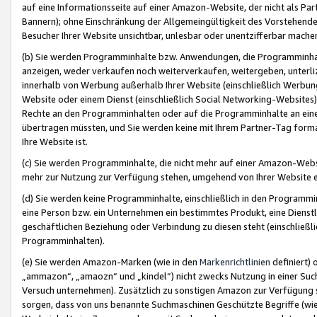
auf eine Informationsseite auf einer Amazon-Website, der nicht als Part
Bannern); ohne Einschränkung der Allgemeingültigkeit des Vorstehende
Besucher Ihrer Website unsichtbar, unlesbar oder unentzifferbar mache
(b) Sie werden Programminhalte bzw. Anwendungen, die Programminhalt
anzeigen, weder verkaufen noch weiterverkaufen, weitergeben, unterli
innerhalb von Werbung außerhalb Ihrer Website (einschließlich Werbun
Website oder einem Dienst (einschließlich Social Networking-Website
Rechte an den Programminhalten oder auf die Programminhalte an eine a
übertragen müssten, und Sie werden keine mit Ihrem Partner-Tag formati
Ihre Website ist.
(c) Sie werden Programminhalte, die nicht mehr auf einer Amazon-Websit
mehr zur Nutzung zur Verfügung stehen, umgehend von Ihrer Website e
(d) Sie werden keine Programminhalte, einschließlich in den Programmin
eine Person bzw. ein Unternehmen ein bestimmtes Produkt, eine Dienstle
geschäftlichen Beziehung oder Verbindung zu diesen steht (einschließli
Programminhalten).
(e) Sie werden Amazon-Marken (wie in den
Markenrichtlinien
definiert) 
„ammazon“, „amaozn“ und „kindel“) nicht zwecks Nutzung in einer Suc
Versuch unternehmen). Zusätzlich zu sonstigen Amazon zur Verfügung 
sorgen, dass von uns benannte Suchmaschinen Geschützte Begriffe (wie 