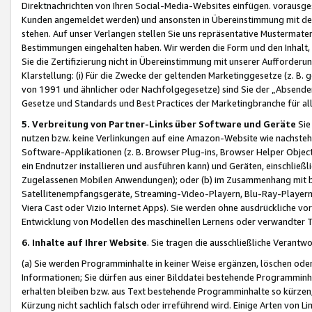
Direktnachrichten von Ihren Social-Media-Websites einfügen. vorausg
Kunden angemeldet werden) und ansonsten in Übereinstimmung mit der
stehen. Auf unser Verlangen stellen Sie uns repräsentative Mustermater
Bestimmungen eingehalten haben. Wir werden die Form und den Inhalt, di
Sie die Zertifizierung nicht in Übereinstimmung mit unserer Aufforderu
Klarstellung: (i) Für die Zwecke der geltenden Marketinggesetze (z. 
von 1991 und ähnlicher oder Nachfolgegesetze) sind Sie der „Absender“ j
Gesetze und Standards und Best Practices der Marketingbranche für 
5. Verbreitung von Partner-Links über Software und Geräte
Sie
nutzen bzw. keine Verlinkungen auf eine Amazon-Website wie nachsteh
Software-Applikationen (z. B. Browser Plug-ins, Browser Helper Objec
ein Endnutzer installieren und ausführen kann) und Geräten, einschlie
Zugelassenen Mobilen Anwendungen); oder (b) im Zusammenhang mit bzw.
Satellitenempfangsgeräte, Streaming-Video-Playern, Blu-Ray-Playern 
Viera Cast oder Vizio Internet Apps). Sie werden ohne ausdrückliche v
Entwicklung von Modellen des maschinellen Lernens oder verwandter 
6. Inhalte auf Ihrer Website
. Sie tragen die ausschließliche Verantwo
(a) Sie werden Programminhalte in keiner Weise ergänzen, löschen oder
Informationen; Sie dürfen aus einer Bilddatei bestehende Programminhal
erhalten bleiben bzw. aus Text bestehende Programminhalte so kürzen, 
Kürzung nicht sachlich falsch oder irreführend wird. Einige Arten von L