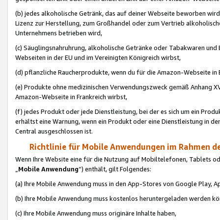
(b) jedes alkoholische Getränk, das auf deiner Webseite beworben wird
Lizenz zur Herstellung, zum Großhandel oder zum Vertrieb alkoholisch
Unternehmens betrieben wird,
(c) Säuglingsnahruhrung, alkoholische Getränke oder Tabakwaren und E
Webseiten in der EU und im Vereinigten Königreich wirbst,
(d) pflanzliche Raucherprodukte, wenn du für die Amazon-Webseite in B
(e) Produkte ohne medizinischen Verwendungszweck gemäß Anhang XVI 
Amazon-Webseite in Frankreich wirbst,
(f) jedes Produkt oder jede Dienstleistung, bei der es sich um ein Prod
erhältst eine Warnung, wenn ein Produkt oder eine Dienstleistung in de
Central ausgeschlossen ist.
Richtlinie für Mobile Anwendungen im Rahmen de
Wenn Ihre Website eine für die Nutzung auf Mobiltelefonen, Tablets 
„
Mobile Anwendung
“) enthält, gilt Folgendes:
(a) Ihre Mobile Anwendung muss in den App-Stores von Google Play, A
(b) Ihre Mobile Anwendung muss kostenlos heruntergeladen werden könn
(c) Ihre Mobile Anwendung muss originäre Inhalte haben,