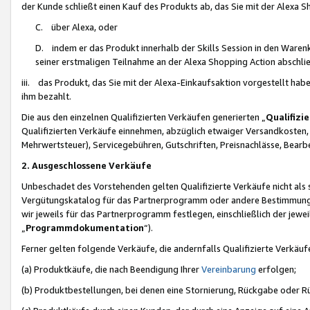
der Kunde schließt einen Kauf des Produkts ab, das Sie mit der Alexa 
C. über Alexa, oder
D. indem er das Produkt innerhalb der Skills Session in den Waren
seiner erstmaligen Teilnahme an der Alexa Shopping Action abschlie
iii. das Produkt, das Sie mit der Alexa-Einkaufsaktion vorgestellt ha
ihm bezahlt.
Die aus den einzelnen Qualifizierten Verkäufen generierten „
Qualifizi
Qualifizierten Verkäufe einnehmen, abzüglich etwaiger Versandkosten
Mehrwertsteuer), Servicegebühren, Gutschriften, Preisnachlässe, Bear
2. Ausgeschlossene Verkäufe
Unbeschadet des Vorstehenden gelten Qualifizierte Verkäufe nicht als
Vergütungskatalog für das Partnerprogramm oder andere Bestimmungen,
wir jeweils für das Partnerprogramm festlegen, einschließlich der jewe
„
Programmdokumentation
“).
Ferner gelten folgende Verkäufe, die andernfalls Qualifizierte Verkä
(a) Produktkäufe, die nach Beendigung Ihrer
Vereinbarung
erfolgen;
(b) Produktbestellungen, bei denen eine Stornierung, Rückgabe oder R