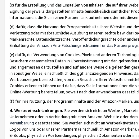
(c) für die Erstellung und das Einstellen von Inhalten, die auf Ihrer We
Eignung der jeweils dargestellten Inhalte (einschließlich sämtlicher 
Informationen, die Sie in einen Partner-Link aufnehmen oder mit diese
(d) dafür, dass die Nutzung der Programminhalte, Ihrer Website und des 
Verletzung oder missbräuchliche Ausübung unserer Rechte bzw. der Recht
Markenrechte, Datenschutzrechte, Veröffentlichungsrechte oder anderer
Einhaltung der
Amazon Anti-Fälschungsrichtlinien für das Partnerpro
(e) dafür, die Verwendung von Cookies, Pixeln und anderen Technologien
Besuchern gesammelten Daten in Übereinstimmung mit den geltenden Ge
und angemessen darzustellen und auf andere Weise die geltenden geset
in sonstiger Weise, einschließlich des ggf. anzuzeigenden Hinweises, d
Werbeanzeigen bereitstellen, von den Besuchern Ihrer Website unmitte
Cookies erkennen können und dafür, dass Sie Informationen über die v
Online-Werbung bereitstellen, soweit nach den anwendbaren gesetzlic
(f) für Ihre Nutzung, der Programminhalte und der Amazon-Marken, u
4. Werbeeinschränkungen.
Sie werden sich nicht an Werbe-, Market
Unternehmen oder in Verbindung mit einer Amazon-Website oder dem Pa
Vereinbarung
gestattet sind. Sie werden sich nicht an Werbeaktivitäten
Logos von uns oder unseren Partnern (einschließlich Amazon-Marken), 
E-Books, physischen Postsendungen, physischen Dokumenten oder in 