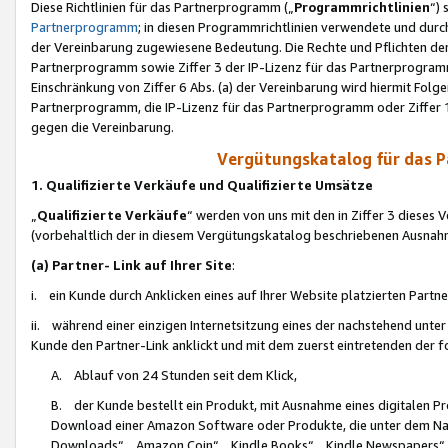
Diese Richtlinien für das Partnerprogramm („
Programmrichtlinien
“)
Partnerprogramm
; in diesen Programmrichtlinien verwendete und durch
der Vereinbarung zugewiesene Bedeutung. Die Rechte und Pflichten de
Partnerprogramm sowie Ziffer 3 der IP-Lizenz für das Partnerprogram
Einschränkung von Ziffer 6 Abs. (a) der Vereinbarung wird hiermit Fol
Partnerprogramm, die IP-Lizenz für das Partnerprogramm oder Ziffer 1
gegen die Vereinbarung.
Vergütungskatalog für das 
1. Qualifizierte Verkäufe und Qualifizierte Umsätze
„
Qualifizierte Verkäufe
“ werden von uns mit den in Ziffer 3 diese
(vorbehaltlich der in diesem Vergütungskatalog beschriebenen Ausnah
(a) Partner- Link auf Ihrer Site
:
i. ein Kunde durch Anklicken eines auf Ihrer Website platzierten Part
ii. während einer einzigen Internetsitzung eines der nachstehend unter (i)
Kunde den Partner-Link anklickt und mit dem zuerst eintretenden der f
A. Ablauf von 24 Stunden seit dem Klick,
B. der Kunde bestellt ein Produkt, mit Ausnahme eines digitalen P
Download einer Amazon Software oder Produkte, die unter dem N
Downloads“, „Amazon Coin“, „Kindle Books“, „Kindle Newspapers“, „