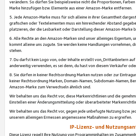
verändern. So dürfen Sie beispielsweise nicht die Proportionen, Farb
Marke hinzufügen bzw. Elemente aus einer Amazon-Marke entfernen.
5. Jede Amazon-Marke muss für sich alleine in ihrer Gesamtheit darge
grafischen oder Textelementen muss ein hinreichender Abstand gegebe
platzieren, der die Lesbarkeit oder Darstellung dieser Amazon-Marke b
6. Alle Rechte an den Amazon-Marken sind unser alleiniges Eigentum, 
kommt alleine uns zugute. Sie werden keine Handlungen vornehmen, 
stehen.
7. Du darfst kein Logo von, oder Inhalte erstellt von,
Drittanbietern au
anderweitig verwenden, es sei denn, du hast von diesem Verkäufer oder
8. Sie dürfen in keiner Rechtsordnung Marken nutzen oder zur Eintragu
keiner Rechtsordnung Marken, Domain-Namen, Subdomain-Namen, Benu
Amazon-Marke zum Verwechseln ähnlich sind.
Wir behalten uns das Recht vor, diese Markenrichtlinien und die gene
Einstellen einer Änderungsmitteilung oder überarbeiteter Markenricht
Wir behalten uns das Recht vor, gegen jede unbefugte Nutzung bzw. jede 
unserem alleinigen Ermessen angemessene Maßnahmen zu ergreifen.
IP-Lizenz- und Nutzungsan
Diese Lizenz regelt Ihre Nutzung von Programminhalten im Zusammen