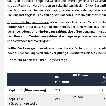
Kauf von Produkten eingelöst werden und unterliegen unseren Geschäf
uns das Recht vor, Vergütungen zurückzuhalten, bis der fällige Gesamt
das Recht vor, den Teil der Zahlungen, der den in der Zahlungstabelle 
Zahlungsart angibst. Die Zahlung per Amazon-Geschenkgutschein ist in
Option 3: Zahlung per Scheck.
Wir übersenden Ihnen einen Scheck in Höh
Sollten Sie sich für diese Option entscheiden, behalten wir uns das Rec
den in der
Übersicht Mindestauszahlungsbeträge
genannten Mindest
der
Übersicht Mindestauszahlungsbeträge
angegebene Bearbeitung
und Schweden nicht verfügbar.
Sollten Sie keine gültigen Informationen für die Zahlungsoption bereit
oder die Auszahlung verdienter Vergütung zurückhalten, bis Sie eine A
Übersicht Mindestauszahlungsbeträge
UK Maxium
UK
FR,
Minimum
un
Option 1 (Überweisung)
25£
25
£5,000
Option 2
25£
25
(Geschenkgutschein)