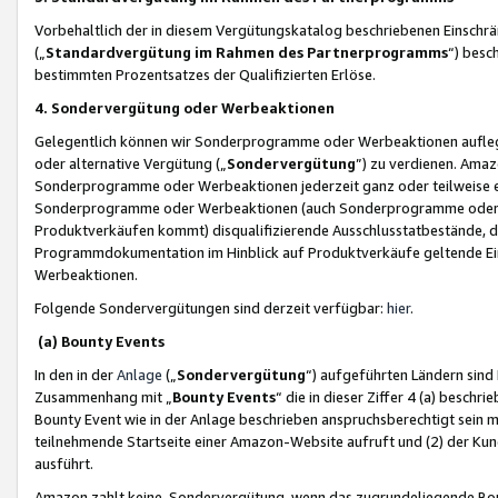
Vorbehaltlich der in diesem Vergütungskatalog beschriebenen Einschr
(„
Standardvergütung im Rahmen des Partnerprogramms
“) besc
bestimmten Prozentsatzes der Qualifizierten Erlöse.
4. Sondervergütung oder Werbeaktionen
Gelegentlich können wir Sonderprogramme oder Werbeaktionen auflegen,
oder alternative Vergütung („
Sondervergütung
”) zu verdienen. Amazo
Sonderprogramme oder Werbeaktionen jederzeit ganz oder teilweise einz
Sonderprogramme oder Werbeaktionen (auch Sonderprogramme oder We
Produktverkäufen kommt) disqualifizierende Ausschlusstatbestände, di
Programmdokumentation im Hinblick auf Produktverkäufe geltende E
Werbeaktionen.
Folgende Sondervergütungen sind derzeit verfügbar:
hier
.
(a) Bounty Events
In den in der
Anlage
(„
Sondervergütung
“) aufgeführten Ländern sind
Zusammenhang mit „
Bounty Events
“ die in dieser Ziffer 4 (a) besch
Bounty Event wie in der Anlage beschrieben anspruchsberechtigt sein mu
teilnehmende Startseite einer Amazon-Website aufruft und (2) der Kun
ausführt.
Amazon zahlt keine Sondervergütung, wenn das zugrundeliegende Boun