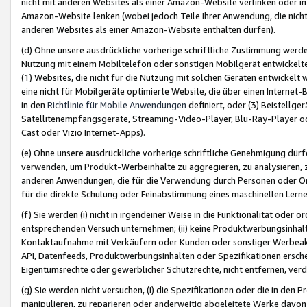
nicht mit anderen Websites als einer Amazon-Website verlinken oder i
Amazon-Website lenken (wobei jedoch Teile Ihrer Anwendung, die nich
anderen Websites als einer Amazon-Website enthalten dürfen).
(d) Ohne unsere ausdrückliche vorherige schriftliche Zustimmung werd
Nutzung mit einem Mobiltelefon oder sonstigen Mobilgerät entwickelt
(1) Websites, die nicht für die Nutzung mit solchen Geräten entwickelt
eine nicht für Mobilgeräte optimierte Website, die über einen Interne
in den
Richtlinie für Mobile Anwendungen
definiert, oder (3) Beistellge
Satellitenempfangsgeräte, Streaming-Video-Player, Blu-Ray-Player ode
Cast oder Vizio Internet-Apps).
(e) Ohne unsere ausdrückliche vorherige schriftliche Genehmigung dürfe
verwenden, um Produkt-Werbeinhalte zu aggregieren, zu analysieren, 
anderen Anwendungen, die für die Verwendung durch Personen oder Or
für die direkte Schulung oder Feinabstimmung eines maschinellen Lern
(f) Sie werden (i) nicht in irgendeiner Weise in die Funktionalität ode
entsprechenden Versuch unternehmen; (ii) keine Produktwerbungsinha
Kontaktaufnahme mit Verkäufern oder Kunden oder sonstiger Werbeaktiv
API, Datenfeeds, Produktwerbungsinhalten oder Spezifikationen erschei
Eigentumsrechte oder gewerblicher Schutzrechte, nicht entfernen, verd
(g) Sie werden nicht versuchen, (i) die Spezifikationen oder die in de
manipulieren, zu reparieren oder anderweitig abgeleitete Werke davon z