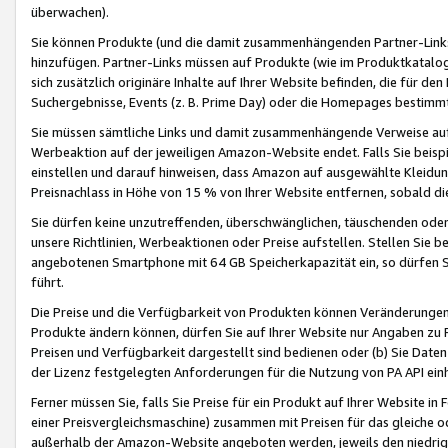
überwachen).
Sie können Produkte (und die damit zusammenhängenden Partner-Links)
hinzufügen. Partner-Links müssen auf Produkte (wie im Produktkatalog de
sich zusätzlich originäre Inhalte auf Ihrer Website befinden, die für 
Suchergebnisse, Events (z. B. Prime Day) oder die Homepages bestimmte
Sie müssen sämtliche Links und damit zusammenhängende Verweise auf z
Werbeaktion auf der jeweiligen Amazon-Website endet. Falls Sie beisp
einstellen und darauf hinweisen, dass Amazon auf ausgewählte Kleidun
Preisnachlass in Höhe von 15 % von Ihrer Website entfernen, sobald di
Sie dürfen keine unzutreffenden, überschwänglichen, täuschenden od
unsere Richtlinien, Werbeaktionen oder Preise aufstellen. Stellen Sie 
angebotenen Smartphone mit 64 GB Speicherkapazität ein, so dürfen S
führt.
Die Preise und die Verfügbarkeit von Produkten können Veränderungen 
Produkte ändern können, dürfen Sie auf Ihrer Website nur Angaben zu P
Preisen und Verfügbarkeit dargestellt sind bedienen oder (b) Sie Daten
der Lizenz festgelegten Anforderungen für die Nutzung von PA API einh
Ferner müssen Sie, falls Sie Preise für ein Produkt auf Ihrer Website in 
einer Preisvergleichsmaschine) zusammen mit Preisen für das gleiche o
außerhalb der Amazon-Website angeboten werden, jeweils den niedrigst