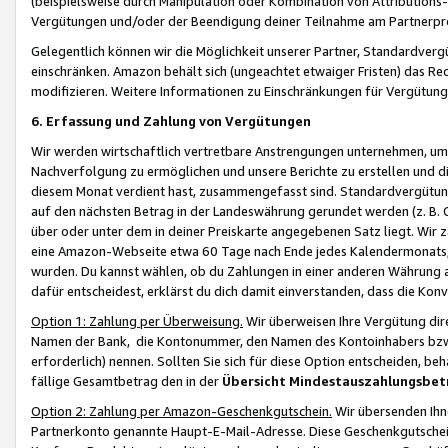
(beispielsweise durch Manipulation oder Kombination von Attributions-
Vergütungen und/oder der Beendigung deiner Teilnahme am Partnerp
Gelegentlich können wir die Möglichkeit unserer Partner, Standardv
einschränken. Amazon behält sich (ungeachtet etwaiger Fristen) das Re
modifizieren. Weitere Informationen zu Einschränkungen für Vergütung
6. Erfassung und Zahlung von Vergütungen
Wir werden wirtschaftlich vertretbare Anstrengungen unternehmen, um 
Nachverfolgung zu ermöglichen und unsere Berichte zu erstellen und di
diesem Monat verdient hast, zusammengefasst sind. Standardvergütung
auf den nächsten Betrag in der Landeswährung gerundet werden (z. B. C
über oder unter dem in deiner Preiskarte angegebenen Satz liegt. Wir
eine Amazon-Webseite etwa 60 Tage nach Ende jedes Kalendermonats, i
wurden. Du kannst wählen, ob du Zahlungen in einer anderen Währung
dafür entscheidest, erklärst du dich damit einverstanden, dass die K
Option 1: Zahlung per Überweisung.
Wir überweisen Ihre Vergütung dir
Namen der Bank, die Kontonummer, den Namen des Kontoinhabers bzw. a
erforderlich) nennen. Sollten Sie sich für diese Option entscheiden, be
fällige Gesamtbetrag den in der
Übersicht Mindestauszahlungsbet
Option 2: Zahlung per Amazon-Geschenkgutschein.
Wir übersenden Ihne
Partnerkonto genannte Haupt-E-Mail-Adresse. Diese Geschenkgutschei