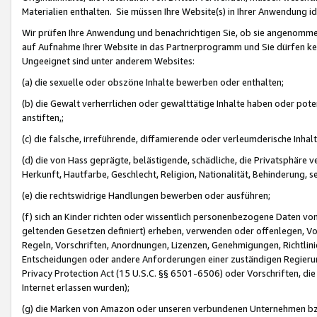
Materialien enthalten. Sie müssen Ihre Website(s) in Ihrer Anwendung ide
Wir prüfen Ihre Anwendung und benachrichtigen Sie, ob sie angenommen
auf Aufnahme Ihrer Website in das Partnerprogramm und Sie dürfen kei
Ungeeignet sind unter anderem Websites:
(a) die sexuelle oder obszöne Inhalte bewerben oder enthalten;
(b) die Gewalt verherrlichen oder gewalttätige Inhalte haben oder pot
anstiften,;
(c) die falsche, irreführende, diffamierende oder verleumderische Inha
(d) die von Hass geprägte, belästigende, schädliche, die Privatsphäre v
Herkunft, Hautfarbe, Geschlecht, Religion, Nationalität, Behinderung, 
(e) die rechtswidrige Handlungen bewerben oder ausführen;
(f) sich an Kinder richten oder wissentlich personenbezogene Daten vo
geltenden Gesetzen definiert) erheben, verwenden oder offenlegen, Vo
Regeln, Vorschriften, Anordnungen, Lizenzen, Genehmigungen, Richtlini
Entscheidungen oder andere Anforderungen einer zuständigen Regierung
Privacy Protection Act (15 U.S.C. §§ 6501-6506) oder Vorschriften, di
Internet erlassen wurden);
(g) die Marken von Amazon oder unseren verbundenen Unternehmen b