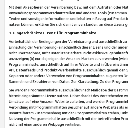
Mit dem Akzeptieren der Vereinbarung bzw. mit dem Aufrufen oder Nutz
Anwendungsprogrammierschnittstellen und anderer Tools (zusammen die
Texten und sonstigen Informationen und Inhalten in Bezug auf Produkte
nutzen können, erklären Sie sich damit einverstanden, an diese Lizenz 
1. Eingeschränkte Lizenz für Programminhalte
Vorbehaltlich der Bedingungen der Vereinbarung und ausschließlich z
Einhaltung der Vereinbarung (einschließlich dieser Lizenz und der ande
nicht übertragbare, nicht unterlizenzierbare, nicht exklusive, gebühren
anzuzeigen; (b) nur diejenigen der Amazon-Marken zu verwenden (wie in 
Programminhalte, ausschließlich auf Ihrer Website und in Übereinstimmu
API, Datenfeeds und Produkt-Werbeinhalte ausschließlich gemäß den Spe
Kopieren oder andere Verwenden von Programminhalten zugunsten Dri
Sammeln und Extrahieren von Daten. Zur Klarstellung: Zu den Program
Sie werden Programminhalte ausschließlich nach Maßgabe der Besti
hiermit eingeräumten Lizenz nutzen. Unbeschadet des Vorstehenden we
Umsätze auf eine Amazon-Website zu leiten, und werden Programminhal
Verbindung mit Programminhalten Besucher auf andere Websites als ein
unmittelbarem Zusammenhang mit den Programminhalten stehen, Links z
Nutzung der Programminhalte ausschließlich mit der betreffenden Pr
nicht mit einer anderen Webpage verlinken.