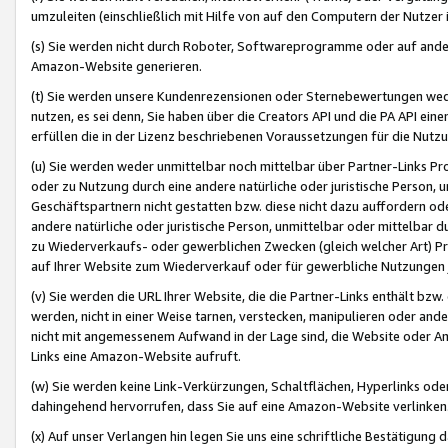
umzuleiten (einschließlich mit Hilfe von auf den Computern der Nutzer i
(s) Sie werden nicht durch Roboter, Softwareprogramme oder auf andere
Amazon-Website generieren.
(t) Sie werden unsere Kundenrezensionen oder Sternebewertungen wed
nutzen, es sei denn, Sie haben über die Creators API und die PA API e
erfüllen die in der Lizenz beschriebenen Voraussetzungen für die Nutzu
(u) Sie werden weder unmittelbar noch mittelbar über Partner-Links P
oder zu Nutzung durch eine andere natürliche oder juristische Person,
Geschäftspartnern nicht gestatten bzw. diese nicht dazu auffordern od
andere natürliche oder juristische Person, unmittelbar oder mittelbar
zu Wiederverkaufs- oder gewerblichen Zwecken (gleich welcher Art) 
auf Ihrer Website zum Wiederverkauf oder für gewerbliche Nutzungen 
(v) Sie werden die URL Ihrer Website, die die Partner-Links enthält b
werden, nicht in einer Weise tarnen, verstecken, manipulieren oder and
nicht mit angemessenem Aufwand in der Lage sind, die Website oder A
Links eine Amazon-Website aufruft.
(w) Sie werden keine Link-Verkürzungen, Schaltflächen, Hyperlinks ode
dahingehend hervorrufen, dass Sie auf eine Amazon-Website verlinken
(x) Auf unser Verlangen hin legen Sie uns eine schriftliche Bestätigung