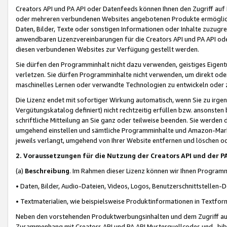
Creators API und PA API oder Datenfeeds können Ihnen den Zugriff auf D
oder mehreren verbundenen Websites angebotenen Produkte ermögliche
Daten, Bilder, Texte oder sonstigen Informationen oder Inhalte zuzugre
anwendbaren Lizenzvereinbarungen für die Creators API und PA API od
diesen verbundenen Websites zur Verfügung gestellt werden.
Sie dürfen den Programminhalt nicht dazu verwenden, geistiges Eigent
verletzen. Sie dürfen Programminhalte nicht verwenden, um direkt ode
maschinelles Lernen oder verwandte Technologien zu entwickeln oder zu
Die Lizenz endet mit sofortiger Wirkung automatisch, wenn Sie zu irg
Vergütungskatalog definiert) nicht rechtzeitig erfüllen bzw. ansonsten
schriftliche Mitteilung an Sie ganz oder teilweise beenden. Sie werden
umgehend einstellen und sämtliche Programminhalte und Amazon-Marke
jeweils verlangt, umgehend von Ihrer Website entfernen und löschen od
2. Voraussetzungen für die Nutzung der Creators API und der P
(a)
Beschreibung
. Im Rahmen dieser Lizenz können wir Ihnen Programmi
• Daten, Bilder, Audio-Dateien, Videos, Logos, Benutzerschnittstellen-
• Textmaterialien, wie beispielsweise Produktinformationen in Textfor
Neben den vorstehenden Produktwerbungsinhalten und dem Zugriff auf 
Zusammenhang mit Creators API und PA API Musterquellcodes und -bibli