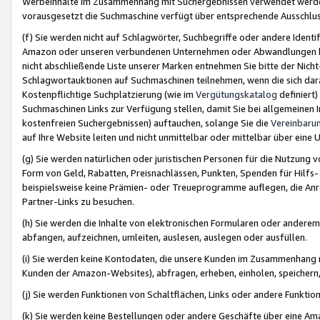
Werbeinhalte im Zusammenhang mit Suchergebnissen verwendet werden,
vorausgesetzt die Suchmaschine verfügt über entsprechende Ausschlu
(f) Sie werden nicht auf Schlagwörter, Suchbegriffe oder andere Ident
Amazon oder unseren verbundenen Unternehmen oder Abwandlungen bzw
nicht abschließende Liste unserer Marken entnehmen Sie bitte der Nich
Schlagwortauktionen auf Suchmaschinen teilnehmen, wenn die sich da
Kostenpflichtige Suchplatzierung (wie im
Vergütungskatalog
definiert
Suchmaschinen Links zur Verfügung stellen, damit Sie bei allgemeinen I
kostenfreien Suchergebnissen) auftauchen, solange Sie die
Vereinbaru
auf Ihre Website leiten und nicht unmittelbar oder mittelbar über eine
(g) Sie werden natürlichen oder juristischen Personen für die Nutzung 
Form von Geld, Rabatten, Preisnachlässen, Punkten, Spenden für Hilfs
beispielsweise keine Prämien- oder Treueprogramme auflegen, die Anrei
Partner-Links zu besuchen.
(h) Sie werden die Inhalte von elektronischen Formularen oder anderem M
abfangen, aufzeichnen, umleiten, auslesen, auslegen oder ausfüllen.
(i) Sie werden keine Kontodaten, die unsere Kunden im Zusammenhang 
Kunden der Amazon-Websites), abfragen, erheben, einholen, speichern,
(j) Sie werden Funktionen von Schaltflächen, Links oder andere Funkti
(k) Sie werden keine Bestellungen oder andere Geschäfte über eine Ama