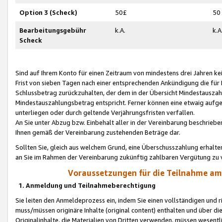
Option 3 (Scheck)
50£
50
Bearbeitungsgebühr
k.A.
k.A
Scheck
Sind auf Ihrem Konto für einen Zeitraum von mindestens drei Jahren kein
Frist von sieben Tagen nach einer entsprechenden Ankündigung die für
Schlussbetrag zurückzuhalten, der dem in der Übersicht Mindestausz
Mindestauszahlungsbetrag entspricht. Ferner können eine etwaig aufg
unterliegen oder durch geltende Verjährungsfristen verfallen.
An Sie unter Abzug bzw. Einbehalt aller in der Vereinbarung beschrieb
Ihnen gemäß der Vereinbarung zustehenden Beträge dar.
Sollten Sie, gleich aus welchem Grund, eine Überschusszahlung erhalte
an Sie im Rahmen der Vereinbarung zukünftig zahlbaren Vergütung zu 
Voraussetzungen für die Teilnahme a
1. Anmeldung und Teilnahmeberechtigung
Sie leiten den Anmeldeprozess ein, indem Sie einen vollständigen und 
muss/müssen originäre Inhalte (original content) enthalten und über d
Originalinhalte, die Materialien von Dritten verwenden, müssen wese