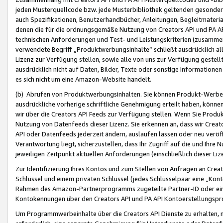
jeden Musterquellcode bzw. jede Musterbibliothek geltenden gesonder
auch Spezifikationen, Benutzerhandbücher, Anleitungen, Begleitmaterial
denen die für die ordnungsgemäße Nutzung von Creators API und PA A
technischen Anforderungen und Test- und Leistungskriterien (zusammen
verwendete Begriff „Produktwerbungsinhalte“ schließt ausdrücklich al
Lizenz zur Verfügung stellen, sowie alle von uns zur Verfügung gestel
ausdrücklich nicht auf Daten, Bilder, Texte oder sonstige Informatione
es sich nicht um eine Amazon-Website handelt.
(b) Abrufen von Produktwerbungsinhalten. Sie können Produkt-Werbein
ausdrückliche vorherige schriftliche Genehmigung erteilt haben, könn
wir über die Creators API Feeds zur Verfügung stellen. Wenn Sie Produk
Nutzung von Datenfeeds dieser Lizenz. Sie erkennen an, dass wir Creat
API oder Datenfeeds jederzeit ändern, auslaufen lassen oder neu veröffe
Verantwortung liegt, sicherzustellen, dass Ihr Zugriff auf die und Ihr
jeweiligen Zeitpunkt aktuellen Anforderungen (einschließlich dieser Liz
Zur Identifizierung Ihres Kontos und zum Stellen von Anfragen an Crea
Schlüssel und einem privaten Schlüssel (jedes Schlüsselpaar eine „Kon
Rahmen des Amazon-Partnerprogramms zugeteilte Partner-ID oder ein
Kontokennungen über den Creators API und PA API Kontoerstellungspro
Um Programmwerbeinhalte über die Creators API Dienste zu erhalten, m