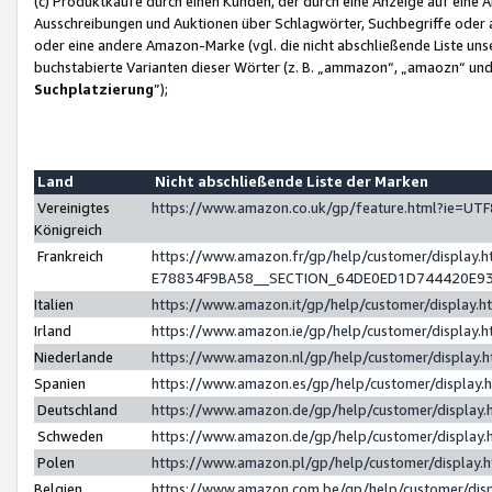
(c) Produktkäufe durch einen Kunden, der durch eine Anzeige auf eine 
Ausschreibungen und Auktionen über Schlagwörter, Suchbegriffe oder 
oder eine andere Amazon-Marke (vgl. die nicht abschließende Liste un
buchstabierte Varianten dieser Wörter (z. B. „ammazon“, „amaozn“ und „
Suchplatzierung
”);
Land
Nicht abschließende Liste der Marken
Vereinigtes
https://www.amazon.co.uk/gp/feature.html?ie=U
Königreich
Frankreich
https://www.amazon.fr/gp/help/customer/displa
E78834F9BA58__SECTION_64DE0ED1D744420E9
Italien
https://www.amazon.it/gp/help/customer/display
Irland
https://www.amazon.ie/gp/help/customer/displa
Niederlande
https://www.amazon.nl/gp/help/customer/display
Spanien
https://www.amazon.es/gp/help/customer/display
Deutschland
https://www.amazon.de/gp/help/customer/displa
Schweden
https://www.amazon.de/gp/help/customer/displa
Polen
https://www.amazon.pl/gp/help/customer/display
Belgien
https://www.amazon.com.be/gp/help/customer/d