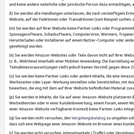
und keine andere natürliche oder juristische Person dazu ermächtigen, a
(l) Sie werden alle Handlungen unterlassen, die nach vernünftigem Erme
Website, auf der Funktionen oder Transaktionen (zum Beispiel suchen, s
(m) Sie werden auf Ihrer Website keine Partner-Links oder Programmin
Spionagesoftware, Schadsoftware, Computerviren, Würmern, Trojaner
Herunterladen oder Installieren auf einem Nutzer-Computer oder ande
genehmigt wurden.
(n) Sie werden Amazon-Websites oder Teile davon nicht auf Ihrer Websi
(z. B., WebView) innerhalb einer Mobilen Anwendung. Die Darstellung ein
Teilnahmevoraussetzungen stellt jedoch keinen Verstoß gegen diese Zif
(o) Sie werden keine Partner-Links oder andere Inhalte, die eine Am
Werbeseiten oder Layer-Werbung einstellen oder bereitstellen, mit Au
bewerben, die eng mit dem auf Ihrer Website befindlichen Material z
(p) Sie werden in Inhalte, die Sie auf einer Amazon-Website platzier
Werbediensten oder in einer Kundenbewertung, einem Forum, einem Wun
einer Amazon-Website verfügbaren Kontext) keine Partner-Links integr
(q) Sie werden nicht versuchen, den
Vergütungskatalog
zu umgehen oder
dass sich eine Webpage einer Amazon-Website im Browser eines Kunden 
(r) Sie werden nicht versuchen, Internetverkehr (Traffic) oder Vergü