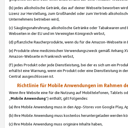
(b) jedes alkoholische Getränk, das auf deiner Webseite beworben wird
Lizenz zur Herstellung, zum Großhandel oder zum Vertrieb alkoholisch
Unternehmens betrieben wird,
(c) Säuglingsnahruhrung, alkoholische Getränke oder Tabakwaren und E
Webseiten in der EU und im Vereinigten Königreich wirbst,
(d) pflanzliche Raucherprodukte, wenn du für die Amazon-Webseite in B
(e) Produkte ohne medizinischen Verwendungszweck gemäß Anhang XVI 
Amazon-Webseite in Frankreich wirbst,
(f) jedes Produkt oder jede Dienstleistung, bei der es sich um ein Prod
erhältst eine Warnung, wenn ein Produkt oder eine Dienstleistung in de
Central ausgeschlossen ist.
Richtlinie für Mobile Anwendungen im Rahmen de
Wenn Ihre Website eine für die Nutzung auf Mobiltelefonen, Tablets 
„
Mobile Anwendung
“) enthält, gilt Folgendes:
(a) Ihre Mobile Anwendung muss in den App-Stores von Google Play, A
(b) Ihre Mobile Anwendung muss kostenlos heruntergeladen werden könn
(c) Ihre Mobile Anwendung muss originäre Inhalte haben,