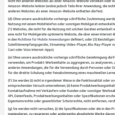
nicht mit anderen Websites als einer Amazon-Website verlinken oder i
Amazon-Website lenken (wobei jedoch Teile Ihrer Anwendung, die nich
anderen Websites als einer Amazon-Website enthalten dürfen).
(d) Ohne unsere ausdrückliche vorherige schriftliche Zustimmung werd
Nutzung mit einem Mobiltelefon oder sonstigen Mobilgerät entwickelt
(1) Websites, die nicht für die Nutzung mit solchen Geräten entwickelt
eine nicht für Mobilgeräte optimierte Website, die über einen Interne
in den
Richtlinie für Mobile Anwendungen
definiert, oder (3) Beistellge
Satellitenempfangsgeräte, Streaming-Video-Player, Blu-Ray-Player ode
Cast oder Vizio Internet-Apps).
(e) Ohne unsere ausdrückliche vorherige schriftliche Genehmigung dürfe
verwenden, um Produkt-Werbeinhalte zu aggregieren, zu analysieren, 
anderen Anwendungen, die für die Verwendung durch Personen oder Or
für die direkte Schulung oder Feinabstimmung eines maschinellen Lern
(f) Sie werden (i) nicht in irgendeiner Weise in die Funktionalität ode
entsprechenden Versuch unternehmen; (ii) keine Produktwerbungsinha
Kontaktaufnahme mit Verkäufern oder Kunden oder sonstiger Werbeaktiv
API, Datenfeeds, Produktwerbungsinhalten oder Spezifikationen erschei
Eigentumsrechte oder gewerblicher Schutzrechte, nicht entfernen, verd
(g) Sie werden nicht versuchen, (i) die Spezifikationen oder die in de
manipulieren, zu reparieren oder anderweitig abgeleitete Werke davon z