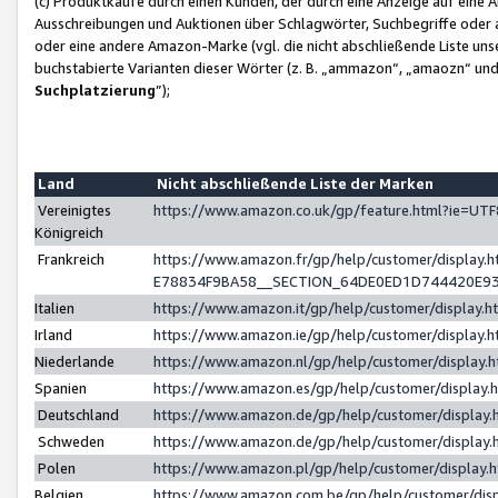
(c) Produktkäufe durch einen Kunden, der durch eine Anzeige auf eine 
Ausschreibungen und Auktionen über Schlagwörter, Suchbegriffe oder 
oder eine andere Amazon-Marke (vgl. die nicht abschließende Liste un
buchstabierte Varianten dieser Wörter (z. B. „ammazon“, „amaozn“ und „
Suchplatzierung
”);
Land
Nicht abschließende Liste der Marken
Vereinigtes
https://www.amazon.co.uk/gp/feature.html?ie=U
Königreich
Frankreich
https://www.amazon.fr/gp/help/customer/displa
E78834F9BA58__SECTION_64DE0ED1D744420E9
Italien
https://www.amazon.it/gp/help/customer/display
Irland
https://www.amazon.ie/gp/help/customer/displa
Niederlande
https://www.amazon.nl/gp/help/customer/display
Spanien
https://www.amazon.es/gp/help/customer/display
Deutschland
https://www.amazon.de/gp/help/customer/displa
Schweden
https://www.amazon.de/gp/help/customer/displa
Polen
https://www.amazon.pl/gp/help/customer/display
Belgien
https://www.amazon.com.be/gp/help/customer/d