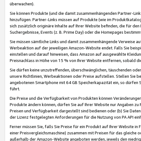
überwachen).
Sie können Produkte (und die damit zusammenhängenden Partner-Links)
hinzufügen. Partner-Links müssen auf Produkte (wie im Produktkatalog de
sich zusätzlich originäre Inhalte auf Ihrer Website befinden, die für 
Suchergebnisse, Events (z. B. Prime Day) oder die Homepages bestimmte
Sie müssen sämtliche Links und damit zusammenhängende Verweise auf z
Werbeaktion auf der jeweiligen Amazon-Website endet. Falls Sie beisp
einstellen und darauf hinweisen, dass Amazon auf ausgewählte Kleidun
Preisnachlass in Höhe von 15 % von Ihrer Website entfernen, sobald di
Sie dürfen keine unzutreffenden, überschwänglichen, täuschenden od
unsere Richtlinien, Werbeaktionen oder Preise aufstellen. Stellen Sie 
angebotenen Smartphone mit 64 GB Speicherkapazität ein, so dürfen S
führt.
Die Preise und die Verfügbarkeit von Produkten können Veränderungen 
Produkte ändern können, dürfen Sie auf Ihrer Website nur Angaben zu P
Preisen und Verfügbarkeit dargestellt sind bedienen oder (b) Sie Daten
der Lizenz festgelegten Anforderungen für die Nutzung von PA API einh
Ferner müssen Sie, falls Sie Preise für ein Produkt auf Ihrer Website in 
einer Preisvergleichsmaschine) zusammen mit Preisen für das gleiche o
außerhalb der Amazon-Website angeboten werden, jeweils den niedrigst