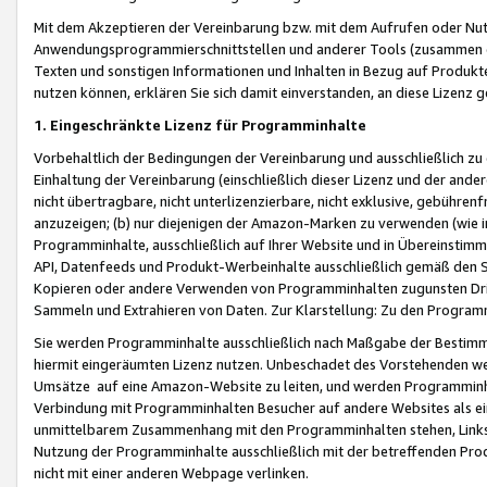
Mit dem Akzeptieren der Vereinbarung bzw. mit dem Aufrufen oder Nutz
Anwendungsprogrammierschnittstellen und anderer Tools (zusammen die
Texten und sonstigen Informationen und Inhalten in Bezug auf Produkte
nutzen können, erklären Sie sich damit einverstanden, an diese Lizenz 
1. Eingeschränkte Lizenz für Programminhalte
Vorbehaltlich der Bedingungen der Vereinbarung und ausschließlich z
Einhaltung der Vereinbarung (einschließlich dieser Lizenz und der ande
nicht übertragbare, nicht unterlizenzierbare, nicht exklusive, gebühren
anzuzeigen; (b) nur diejenigen der Amazon-Marken zu verwenden (wie in 
Programminhalte, ausschließlich auf Ihrer Website und in Übereinstimmu
API, Datenfeeds und Produkt-Werbeinhalte ausschließlich gemäß den Spe
Kopieren oder andere Verwenden von Programminhalten zugunsten Dri
Sammeln und Extrahieren von Daten. Zur Klarstellung: Zu den Program
Sie werden Programminhalte ausschließlich nach Maßgabe der Besti
hiermit eingeräumten Lizenz nutzen. Unbeschadet des Vorstehenden we
Umsätze auf eine Amazon-Website zu leiten, und werden Programminhal
Verbindung mit Programminhalten Besucher auf andere Websites als ein
unmittelbarem Zusammenhang mit den Programminhalten stehen, Links z
Nutzung der Programminhalte ausschließlich mit der betreffenden Pr
nicht mit einer anderen Webpage verlinken.