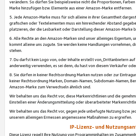
verändern. So dürfen Sie beispielsweise nicht die Proportionen, Farb
Marke hinzufügen bzw. Elemente aus einer Amazon-Marke entfernen.
5. Jede Amazon-Marke muss für sich alleine in ihrer Gesamtheit darge
grafischen oder Textelementen muss ein hinreichender Abstand gegebe
platzieren, der die Lesbarkeit oder Darstellung dieser Amazon-Marke b
6. Alle Rechte an den Amazon-Marken sind unser alleiniges Eigentum, 
kommt alleine uns zugute. Sie werden keine Handlungen vornehmen, 
stehen.
7. Du darfst kein Logo von, oder Inhalte erstellt von,
Drittanbietern au
anderweitig verwenden, es sei denn, du hast von diesem Verkäufer oder
8. Sie dürfen in keiner Rechtsordnung Marken nutzen oder zur Eintragu
keiner Rechtsordnung Marken, Domain-Namen, Subdomain-Namen, Benu
Amazon-Marke zum Verwechseln ähnlich sind.
Wir behalten uns das Recht vor, diese Markenrichtlinien und die gene
Einstellen einer Änderungsmitteilung oder überarbeiteter Markenricht
Wir behalten uns das Recht vor, gegen jede unbefugte Nutzung bzw. jede 
unserem alleinigen Ermessen angemessene Maßnahmen zu ergreifen.
IP-Lizenz- und Nutzungsan
Diese Lizenz regelt Ihre Nutzung von Programminhalten im Zusammen