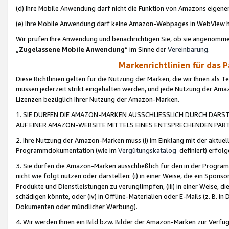
(d) Ihre Mobile Anwendung darf nicht die Funktion von Amazons eige
(e) Ihre Mobile Anwendung darf keine Amazon-Webpages in WebView 
Wir prüfen Ihre Anwendung und benachrichtigen Sie, ob sie angenomm
„
Zugelassene Mobile Anwendung
“ im Sinne der
Vereinbarung
.
Markenrichtlinien für das 
Diese Richtlinien gelten für die Nutzung der Marken, die wir Ihnen als 
müssen jederzeit strikt eingehalten werden, und jede Nutzung der Ama
Lizenzen bezüglich Ihrer Nutzung der Amazon-Marken.
1. SIE DÜRFEN DIE AMAZON-MARKEN AUSSCHLIESSLICH DURCH DARS
AUF EINER AMAZON-WEBSITE MITTELS EINES ENTSPRECHENDEN PART
2. Ihre Nutzung der Amazon-Marken muss (i) im Einklang mit der aktuells
Programmdokumentation (wie im
Vergütungskatalog
definiert) erfolg
3. Sie dürfen die Amazon-Marken ausschließlich für den in der Progr
nicht wie folgt nutzen oder darstellen: (i) in einer Weise, die ein Spo
Produkte und Dienstleistungen zu verunglimpfen, (iii) in einer Weise
schädigen könnte, oder (iv) in Offline-Materialien oder E-Mails (z. B.
Dokumenten oder mündlicher Werbung).
4. Wir werden Ihnen ein Bild bzw. Bilder der Amazon-Marken zur Verfüg