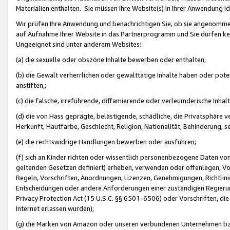
Materialien enthalten. Sie müssen Ihre Website(s) in Ihrer Anwendung ide
Wir prüfen Ihre Anwendung und benachrichtigen Sie, ob sie angenommen
auf Aufnahme Ihrer Website in das Partnerprogramm und Sie dürfen kei
Ungeeignet sind unter anderem Websites:
(a) die sexuelle oder obszöne Inhalte bewerben oder enthalten;
(b) die Gewalt verherrlichen oder gewalttätige Inhalte haben oder pot
anstiften,;
(c) die falsche, irreführende, diffamierende oder verleumderische Inha
(d) die von Hass geprägte, belästigende, schädliche, die Privatsphäre v
Herkunft, Hautfarbe, Geschlecht, Religion, Nationalität, Behinderung, 
(e) die rechtswidrige Handlungen bewerben oder ausführen;
(f) sich an Kinder richten oder wissentlich personenbezogene Daten vo
geltenden Gesetzen definiert) erheben, verwenden oder offenlegen, Vo
Regeln, Vorschriften, Anordnungen, Lizenzen, Genehmigungen, Richtlini
Entscheidungen oder andere Anforderungen einer zuständigen Regierung
Privacy Protection Act (15 U.S.C. §§ 6501-6506) oder Vorschriften, di
Internet erlassen wurden);
(g) die Marken von Amazon oder unseren verbundenen Unternehmen b