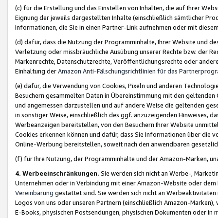
(c) für die Erstellung und das Einstellen von Inhalten, die auf Ihrer We
Eignung der jeweils dargestellten Inhalte (einschließlich sämtlicher 
Informationen, die Sie in einen Partner-Link aufnehmen oder mit diese
(d) dafür, dass die Nutzung der Programminhalte, Ihrer Website und des 
Verletzung oder missbräuchliche Ausübung unserer Rechte bzw. der Recht
Markenrechte, Datenschutzrechte, Veröffentlichungsrechte oder anderer
Einhaltung der
Amazon Anti-Fälschungsrichtlinien für das Partnerpro
(e) dafür, die Verwendung von Cookies, Pixeln und anderen Technologien
Besuchern gesammelten Daten in Übereinstimmung mit den geltenden Ge
und angemessen darzustellen und auf andere Weise die geltenden geset
in sonstiger Weise, einschließlich des ggf. anzuzeigenden Hinweises, d
Werbeanzeigen bereitstellen, von den Besuchern Ihrer Website unmitte
Cookies erkennen können und dafür, dass Sie Informationen über die v
Online-Werbung bereitstellen, soweit nach den anwendbaren gesetzlic
(f) für Ihre Nutzung, der Programminhalte und der Amazon-Marken, u
4. Werbeeinschränkungen.
Sie werden sich nicht an Werbe-, Market
Unternehmen oder in Verbindung mit einer Amazon-Website oder dem Pa
Vereinbarung
gestattet sind. Sie werden sich nicht an Werbeaktivitäten
Logos von uns oder unseren Partnern (einschließlich Amazon-Marken), 
E-Books, physischen Postsendungen, physischen Dokumenten oder in 