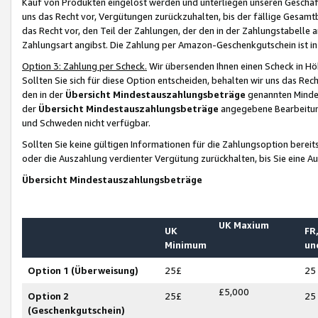
Kauf von Produkten eingelöst werden und unterliegen unseren Geschäf
uns das Recht vor, Vergütungen zurückzuhalten, bis der fällige Gesamt
das Recht vor, den Teil der Zahlungen, der den in der Zahlungstabelle 
Zahlungsart angibst. Die Zahlung per Amazon-Geschenkgutschein ist in
Option 3: Zahlung per Scheck.
Wir übersenden Ihnen einen Scheck in Höh
Sollten Sie sich für diese Option entscheiden, behalten wir uns das Rec
den in der
Übersicht Mindestauszahlungsbeträge
genannten Mindest
der
Übersicht Mindestauszahlungsbeträge
angegebene Bearbeitung
und Schweden nicht verfügbar.
Sollten Sie keine gültigen Informationen für die Zahlungsoption bereit
oder die Auszahlung verdienter Vergütung zurückhalten, bis Sie eine A
Übersicht Mindestauszahlungsbeträge
UK Maxium
UK
FR,
Minimum
un
Option 1 (Überweisung)
25£
25
£5,000
Option 2
25£
25
(Geschenkgutschein)