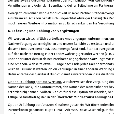
(beispielsweise durch Manipulation oder Kombination von Attributions-
Vergütungen und/oder der Beendigung deiner Teilnahme am Partnerp
Gelegentlich können wir die Möglichkeit unserer Partner, Standardv
einschränken. Amazon behält sich (ungeachtet etwaiger Fristen) das Re
modifizieren. Weitere Informationen zu Einschränkungen für Vergütung
6. Erfassung und Zahlung von Vergütungen
Wir werden wirtschaftlich vertretbare Anstrengungen unternehmen, um 
Nachverfolgung zu ermöglichen und unsere Berichte zu erstellen und di
diesem Monat verdient hast, zusammengefasst sind. Standardvergütung
auf den nächsten Betrag in der Landeswährung gerundet werden (z. B. C
über oder unter dem in deiner Preiskarte angegebenen Satz liegt. Wir
eine Amazon-Webseite etwa 60 Tage nach Ende jedes Kalendermonats, i
wurden. Du kannst wählen, ob du Zahlungen in einer anderen Währung
dafür entscheidest, erklärst du dich damit einverstanden, dass die K
Option 1: Zahlung per Überweisung.
Wir überweisen Ihre Vergütung dir
Namen der Bank, die Kontonummer, den Namen des Kontoinhabers bzw. a
erforderlich) nennen. Sollten Sie sich für diese Option entscheiden, be
fällige Gesamtbetrag den in der
Übersicht Mindestauszahlungsbet
Option 2: Zahlung per Amazon-Geschenkgutschein.
Wir übersenden Ihne
Partnerkonto genannte Haupt-E-Mail-Adresse. Diese Geschenkgutschei