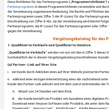
Diese Richtlinien für das Partnerprogramm („
Programmrichtlinien
“)
Partnerprogramm
; in diesen Programmrichtlinien verwendete und durch
der Vereinbarung zugewiesene Bedeutung. Die Rechte und Pflichten de
Partnerprogramm sowie Ziffer 3 der IP-Lizenz für das Partnerprogram
Einschränkung von Ziffer 6 Abs. (a) der Vereinbarung wird hiermit Fol
Partnerprogramm, die IP-Lizenz für das Partnerprogramm oder Ziffer 1
gegen die Vereinbarung.
Vergütungskatalog für das 
1. Qualifizierte Verkäufe und Qualifizierte Umsätze
„
Qualifizierte Verkäufe
“ werden von uns mit den in Ziffer 3 diese
(vorbehaltlich der in diesem Vergütungskatalog beschriebenen Ausnah
(a) Partner- Link auf Ihrer Site
:
i. ein Kunde durch Anklicken eines auf Ihrer Website platzierten Part
ii. während einer einzigen Internetsitzung eines der nachstehend unter (i)
Kunde den Partner-Link anklickt und mit dem zuerst eintretenden der f
A. Ablauf von 24 Stunden seit dem Klick,
B. der Kunde bestellt ein Produkt, mit Ausnahme eines digitalen P
Download einer Amazon Software oder Produkte, die unter dem N
Downloads“, „Amazon Coin“, „Kindle Books“, „Kindle Newspapers“, „