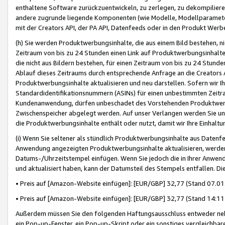
enthaltene Software zurückzuentwickeln, zu zerlegen, zu dekompilier
andere zugrunde liegende Komponenten (wie Modelle, Modellparameter
mit der Creators API, der PA API, Datenfeeds oder in den Produkt Werb
(h) Sie werden Produktwerbungsinhalte, die aus einem Bild bestehen, ni
Zeitraum von bis zu 24 Stunden einen Link auf Produktwerbungsinhalte
die nicht aus Bildern bestehen, für einen Zeitraum von bis zu 24 Stund
Ablauf dieses Zeitraums durch entsprechende Anfrage an die Creators 
Produktwerbungsinhalte aktualisieren und neu darstellen. Sofern wir Ih
Standardidentifikationsnummern (ASINs) für einen unbestimmten Zeitra
Kundenanwendung, dürfen unbeschadet des Vorstehenden Produktwerbu
Zwischenspeicher abgelegt werden. Auf unser Verlangen werden Sie un
die Produktwerbungsinhalte enthält oder nutzt, damit wir Ihre Einhalt
(i) Wenn Sie seltener als stündlich Produktwerbungsinhalte aus Datenfe
Anwendung angezeigten Produktwerbungsinhalte aktualisieren, werden 
Datums-/Uhrzeitstempel einfügen. Wenn Sie jedoch die in Ihrer Anwe
und aktualisiert haben, kann der Datumsteil des Stempels entfallen. Dies
• Preis auf [Amazon-Website einfügen]: [EUR/GBP] 32,77 (Stand 07.01.
• Preis auf [Amazon-Website einfügen]: [EUR/GBP] 32,77 (Stand 14:11 
Außerdem müssen Sie den folgenden Haftungsausschluss entweder neb
ein Pop-up-Fenster, ein Pop-up-Skript oder ein sonstiges vergleichba