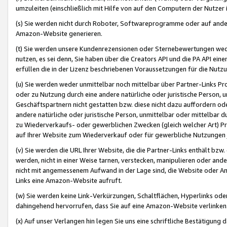
umzuleiten (einschließlich mit Hilfe von auf den Computern der Nutzer i
(s) Sie werden nicht durch Roboter, Softwareprogramme oder auf andere
Amazon-Website generieren.
(t) Sie werden unsere Kundenrezensionen oder Sternebewertungen wed
nutzen, es sei denn, Sie haben über die Creators API und die PA API e
erfüllen die in der Lizenz beschriebenen Voraussetzungen für die Nutzu
(u) Sie werden weder unmittelbar noch mittelbar über Partner-Links P
oder zu Nutzung durch eine andere natürliche oder juristische Person,
Geschäftspartnern nicht gestatten bzw. diese nicht dazu auffordern od
andere natürliche oder juristische Person, unmittelbar oder mittelbar
zu Wiederverkaufs- oder gewerblichen Zwecken (gleich welcher Art) 
auf Ihrer Website zum Wiederverkauf oder für gewerbliche Nutzungen 
(v) Sie werden die URL Ihrer Website, die die Partner-Links enthält b
werden, nicht in einer Weise tarnen, verstecken, manipulieren oder and
nicht mit angemessenem Aufwand in der Lage sind, die Website oder A
Links eine Amazon-Website aufruft.
(w) Sie werden keine Link-Verkürzungen, Schaltflächen, Hyperlinks ode
dahingehend hervorrufen, dass Sie auf eine Amazon-Website verlinken
(x) Auf unser Verlangen hin legen Sie uns eine schriftliche Bestätigung