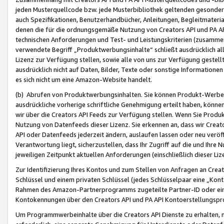
jeden Musterquellcode bzw. jede Musterbibliothek geltenden gesonder
auch Spezifikationen, Benutzerhandbücher, Anleitungen, Begleitmaterial
denen die für die ordnungsgemäße Nutzung von Creators API und PA A
technischen Anforderungen und Test- und Leistungskriterien (zusammen
verwendete Begriff „Produktwerbungsinhalte“ schließt ausdrücklich al
Lizenz zur Verfügung stellen, sowie alle von uns zur Verfügung gestel
ausdrücklich nicht auf Daten, Bilder, Texte oder sonstige Informatione
es sich nicht um eine Amazon-Website handelt.
(b) Abrufen von Produktwerbungsinhalten. Sie können Produkt-Werbein
ausdrückliche vorherige schriftliche Genehmigung erteilt haben, könn
wir über die Creators API Feeds zur Verfügung stellen. Wenn Sie Produk
Nutzung von Datenfeeds dieser Lizenz. Sie erkennen an, dass wir Creat
API oder Datenfeeds jederzeit ändern, auslaufen lassen oder neu veröffe
Verantwortung liegt, sicherzustellen, dass Ihr Zugriff auf die und Ihr
jeweiligen Zeitpunkt aktuellen Anforderungen (einschließlich dieser Liz
Zur Identifizierung Ihres Kontos und zum Stellen von Anfragen an Crea
Schlüssel und einem privaten Schlüssel (jedes Schlüsselpaar eine „Kon
Rahmen des Amazon-Partnerprogramms zugeteilte Partner-ID oder ein
Kontokennungen über den Creators API und PA API Kontoerstellungspro
Um Programmwerbeinhalte über die Creators API Dienste zu erhalten, m