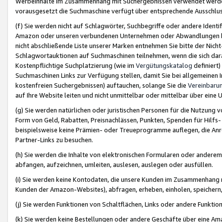
Werbeinhalte im Zusammenhang mit Suchergebnissen verwendet werden,
vorausgesetzt die Suchmaschine verfügt über entsprechende Ausschlu
(f) Sie werden nicht auf Schlagwörter, Suchbegriffe oder andere Ident
Amazon oder unseren verbundenen Unternehmen oder Abwandlungen bzw
nicht abschließende Liste unserer Marken entnehmen Sie bitte der Nich
Schlagwortauktionen auf Suchmaschinen teilnehmen, wenn die sich da
Kostenpflichtige Suchplatzierung (wie im
Vergütungskatalog
definiert
Suchmaschinen Links zur Verfügung stellen, damit Sie bei allgemeinen I
kostenfreien Suchergebnissen) auftauchen, solange Sie die
Vereinbaru
auf Ihre Website leiten und nicht unmittelbar oder mittelbar über eine
(g) Sie werden natürlichen oder juristischen Personen für die Nutzung 
Form von Geld, Rabatten, Preisnachlässen, Punkten, Spenden für Hilfs
beispielsweise keine Prämien- oder Treueprogramme auflegen, die Anrei
Partner-Links zu besuchen.
(h) Sie werden die Inhalte von elektronischen Formularen oder anderem M
abfangen, aufzeichnen, umleiten, auslesen, auslegen oder ausfüllen.
(i) Sie werden keine Kontodaten, die unsere Kunden im Zusammenhang 
Kunden der Amazon-Websites), abfragen, erheben, einholen, speichern,
(j) Sie werden Funktionen von Schaltflächen, Links oder andere Funkti
(k) Sie werden keine Bestellungen oder andere Geschäfte über eine Ama