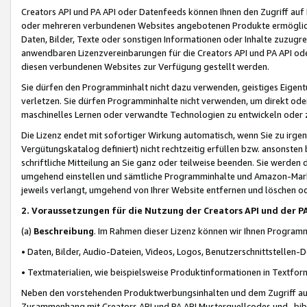
Creators API und PA API oder Datenfeeds können Ihnen den Zugriff auf D
oder mehreren verbundenen Websites angebotenen Produkte ermögliche
Daten, Bilder, Texte oder sonstigen Informationen oder Inhalte zuzugre
anwendbaren Lizenzvereinbarungen für die Creators API und PA API od
diesen verbundenen Websites zur Verfügung gestellt werden.
Sie dürfen den Programminhalt nicht dazu verwenden, geistiges Eigent
verletzen. Sie dürfen Programminhalte nicht verwenden, um direkt ode
maschinelles Lernen oder verwandte Technologien zu entwickeln oder zu
Die Lizenz endet mit sofortiger Wirkung automatisch, wenn Sie zu irg
Vergütungskatalog definiert) nicht rechtzeitig erfüllen bzw. ansonsten
schriftliche Mitteilung an Sie ganz oder teilweise beenden. Sie werden
umgehend einstellen und sämtliche Programminhalte und Amazon-Marke
jeweils verlangt, umgehend von Ihrer Website entfernen und löschen od
2. Voraussetzungen für die Nutzung der Creators API und der P
(a)
Beschreibung
. Im Rahmen dieser Lizenz können wir Ihnen Programmi
• Daten, Bilder, Audio-Dateien, Videos, Logos, Benutzerschnittstellen-
• Textmaterialien, wie beispielsweise Produktinformationen in Textfor
Neben den vorstehenden Produktwerbungsinhalten und dem Zugriff auf 
Zusammenhang mit Creators API und PA API Musterquellcodes und -bibli