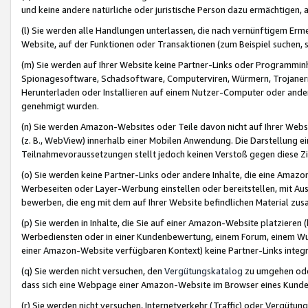
und keine andere natürliche oder juristische Person dazu ermächtigen, a
(l) Sie werden alle Handlungen unterlassen, die nach vernünftigem Erme
Website, auf der Funktionen oder Transaktionen (zum Beispiel suchen, s
(m) Sie werden auf Ihrer Website keine Partner-Links oder Programmin
Spionagesoftware, Schadsoftware, Computerviren, Würmern, Trojaner
Herunterladen oder Installieren auf einem Nutzer-Computer oder ande
genehmigt wurden.
(n) Sie werden Amazon-Websites oder Teile davon nicht auf Ihrer Websi
(z. B., WebView) innerhalb einer Mobilen Anwendung. Die Darstellung ein
Teilnahmevoraussetzungen stellt jedoch keinen Verstoß gegen diese Zif
(o) Sie werden keine Partner-Links oder andere Inhalte, die eine Am
Werbeseiten oder Layer-Werbung einstellen oder bereitstellen, mit Au
bewerben, die eng mit dem auf Ihrer Website befindlichen Material z
(p) Sie werden in Inhalte, die Sie auf einer Amazon-Website platzier
Werbediensten oder in einer Kundenbewertung, einem Forum, einem Wun
einer Amazon-Website verfügbaren Kontext) keine Partner-Links integr
(q) Sie werden nicht versuchen, den
Vergütungskatalog
zu umgehen oder
dass sich eine Webpage einer Amazon-Website im Browser eines Kunden 
(r) Sie werden nicht versuchen, Internetverkehr (Traffic) oder Vergü