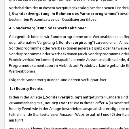
Vorbehaltlich der in diesem Vergütungskatalog beschriebenen Einschr
(„
Standardvergütung im Rahmen des Partnerprogramms
“) besc
bestimmten Prozentsatzes der Qualifizierten Erlöse.
4. Sondervergütung oder Werbeaktionen
Gelegentlich können wir Sonderprogramme oder Werbeaktionen auflegen,
oder alternative Vergütung („
Sondervergütung
”) zu verdienen. Amazo
Sonderprogramme oder Werbeaktionen jederzeit ganz oder teilweise einz
Sonderprogramme oder Werbeaktionen (auch Sonderprogramme oder We
Produktverkäufen kommt) disqualifizierende Ausschlusstatbestände, di
Programmdokumentation im Hinblick auf Produktverkäufe geltende E
Werbeaktionen.
Folgende Sondervergütungen sind derzeit verfügbar:
hier
.
(a) Bounty Events
In den in der
Anlage
(„
Sondervergütung
“) aufgeführten Ländern sind
Zusammenhang mit „
Bounty Events
“ die in dieser Ziffer 4 (a) besch
Bounty Event wie in der Anlage beschrieben anspruchsberechtigt sein mu
teilnehmende Startseite einer Amazon-Website aufruft und (2) der Kun
ausführt.
Amazon zahlt keine Sondervergütung, wenn das zugrundeliegende Boun