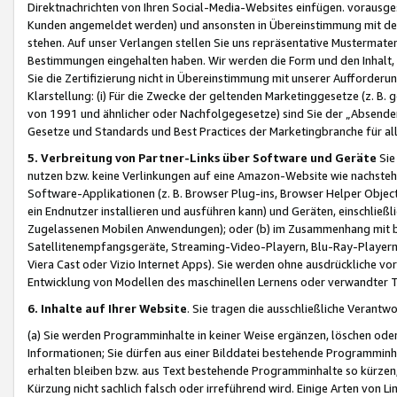
Direktnachrichten von Ihren Social-Media-Websites einfügen. vorausg
Kunden angemeldet werden) und ansonsten in Übereinstimmung mit der
stehen. Auf unser Verlangen stellen Sie uns repräsentative Mustermater
Bestimmungen eingehalten haben. Wir werden die Form und den Inhalt, di
Sie die Zertifizierung nicht in Übereinstimmung mit unserer Aufforderu
Klarstellung: (i) Für die Zwecke der geltenden Marketinggesetze (z. 
von 1991 und ähnlicher oder Nachfolgegesetze) sind Sie der „Absender“ j
Gesetze und Standards und Best Practices der Marketingbranche für 
5. Verbreitung von Partner-Links über Software und Geräte
Sie
nutzen bzw. keine Verlinkungen auf eine Amazon-Website wie nachsteh
Software-Applikationen (z. B. Browser Plug-ins, Browser Helper Objec
ein Endnutzer installieren und ausführen kann) und Geräten, einschlie
Zugelassenen Mobilen Anwendungen); oder (b) im Zusammenhang mit bzw.
Satellitenempfangsgeräte, Streaming-Video-Playern, Blu-Ray-Playern 
Viera Cast oder Vizio Internet Apps). Sie werden ohne ausdrückliche v
Entwicklung von Modellen des maschinellen Lernens oder verwandter 
6. Inhalte auf Ihrer Website
. Sie tragen die ausschließliche Verantwo
(a) Sie werden Programminhalte in keiner Weise ergänzen, löschen oder
Informationen; Sie dürfen aus einer Bilddatei bestehende Programminhal
erhalten bleiben bzw. aus Text bestehende Programminhalte so kürzen, 
Kürzung nicht sachlich falsch oder irreführend wird. Einige Arten von L