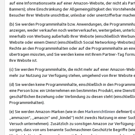
auf eine Informationsseite auf einer Amazon-Website, der nicht als Part
Bannern); ohne Einschränkung der Allgemeingültigkeit des Vorstehende
Besucher Ihrer Website unsichtbar, unlesbar oder unentzifferbar mache
(b) Sie werden Programminhalte bzw. Anwendungen, die Programminhalt
anzeigen, weder verkaufen noch weiterverkaufen, weitergeben, unterli
innerhalb von Werbung außerhalb Ihrer Website (einschließlich Werbun
Website oder einem Dienst (einschließlich Social Networking-Website
Rechte an den Programminhalten oder auf die Programminhalte an eine a
übertragen müssten, und Sie werden keine mit Ihrem Partner-Tag formati
Ihre Website ist.
(c) Sie werden Programminhalte, die nicht mehr auf einer Amazon-Websit
mehr zur Nutzung zur Verfügung stehen, umgehend von Ihrer Website e
(d) Sie werden keine Programminhalte, einschließlich in den Programmin
eine Person bzw. ein Unternehmen ein bestimmtes Produkt, eine Dienstle
geschäftlichen Beziehung oder Verbindung zu diesen steht (einschließli
Programminhalten).
(e) Sie werden Amazon-Marken (wie in den
Markenrichtlinien
definiert) 
„ammazon“, „amaozn“ und „kindel“) nicht zwecks Nutzung in einer Suc
Versuch unternehmen). Zusätzlich zu sonstigen Amazon zur Verfügung 
sorgen, dass von uns benannte Suchmaschinen Geschützte Begriffe (wie 