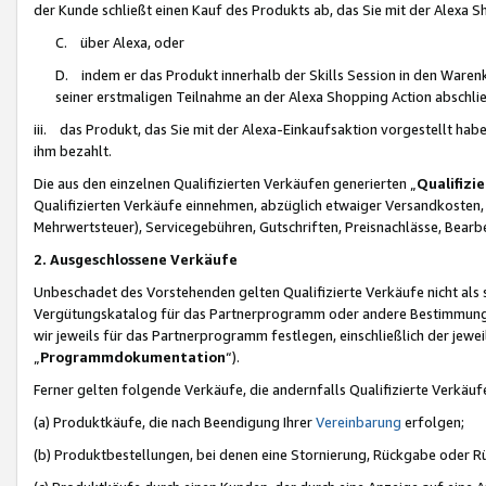
der Kunde schließt einen Kauf des Produkts ab, das Sie mit der Alexa 
C. über Alexa, oder
D. indem er das Produkt innerhalb der Skills Session in den Waren
seiner erstmaligen Teilnahme an der Alexa Shopping Action abschlie
iii. das Produkt, das Sie mit der Alexa-Einkaufsaktion vorgestellt ha
ihm bezahlt.
Die aus den einzelnen Qualifizierten Verkäufen generierten „
Qualifizi
Qualifizierten Verkäufe einnehmen, abzüglich etwaiger Versandkosten
Mehrwertsteuer), Servicegebühren, Gutschriften, Preisnachlässe, Bear
2. Ausgeschlossene Verkäufe
Unbeschadet des Vorstehenden gelten Qualifizierte Verkäufe nicht als
Vergütungskatalog für das Partnerprogramm oder andere Bestimmungen,
wir jeweils für das Partnerprogramm festlegen, einschließlich der jewe
„
Programmdokumentation
“).
Ferner gelten folgende Verkäufe, die andernfalls Qualifizierte Verkä
(a) Produktkäufe, die nach Beendigung Ihrer
Vereinbarung
erfolgen;
(b) Produktbestellungen, bei denen eine Stornierung, Rückgabe oder R