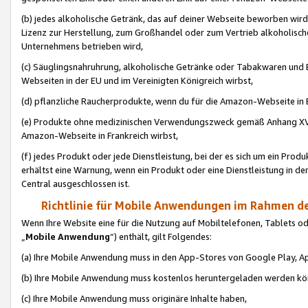
(b) jedes alkoholische Getränk, das auf deiner Webseite beworben wird
Lizenz zur Herstellung, zum Großhandel oder zum Vertrieb alkoholisch
Unternehmens betrieben wird,
(c) Säuglingsnahruhrung, alkoholische Getränke oder Tabakwaren und E
Webseiten in der EU und im Vereinigten Königreich wirbst,
(d) pflanzliche Raucherprodukte, wenn du für die Amazon-Webseite in B
(e) Produkte ohne medizinischen Verwendungszweck gemäß Anhang XVI 
Amazon-Webseite in Frankreich wirbst,
(f) jedes Produkt oder jede Dienstleistung, bei der es sich um ein Prod
erhältst eine Warnung, wenn ein Produkt oder eine Dienstleistung in de
Central ausgeschlossen ist.
Richtlinie für Mobile Anwendungen im Rahmen de
Wenn Ihre Website eine für die Nutzung auf Mobiltelefonen, Tablets 
„
Mobile Anwendung
“) enthält, gilt Folgendes:
(a) Ihre Mobile Anwendung muss in den App-Stores von Google Play, A
(b) Ihre Mobile Anwendung muss kostenlos heruntergeladen werden könn
(c) Ihre Mobile Anwendung muss originäre Inhalte haben,