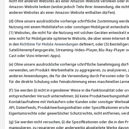
nicht mit anderen Websites als einer Amazon-Website verlinken oder i
Amazon-Website lenken (wobei jedoch Teile Ihrer Anwendung, die nich
anderen Websites als einer Amazon-Website enthalten dürfen).
(d) Ohne unsere ausdrückliche vorherige schriftliche Zustimmung werd
Nutzung mit einem Mobiltelefon oder sonstigen Mobilgerät entwickelt
(1) Websites, die nicht für die Nutzung mit solchen Geräten entwickelt
eine nicht für Mobilgeräte optimierte Website, die über einen Interne
in den
Richtlinie für Mobile Anwendungen
definiert, oder (3) Beistellge
Satellitenempfangsgeräte, Streaming-Video-Player, Blu-Ray-Player ode
Cast oder Vizio Internet-Apps).
(e) Ohne unsere ausdrückliche vorherige schriftliche Genehmigung dürfe
verwenden, um Produkt-Werbeinhalte zu aggregieren, zu analysieren, 
anderen Anwendungen, die für die Verwendung durch Personen oder Or
für die direkte Schulung oder Feinabstimmung eines maschinellen Lern
(f) Sie werden (i) nicht in irgendeiner Weise in die Funktionalität ode
entsprechenden Versuch unternehmen; (ii) keine Produktwerbungsinha
Kontaktaufnahme mit Verkäufern oder Kunden oder sonstiger Werbeaktiv
API, Datenfeeds, Produktwerbungsinhalten oder Spezifikationen erschei
Eigentumsrechte oder gewerblicher Schutzrechte, nicht entfernen, verd
(g) Sie werden nicht versuchen, (i) die Spezifikationen oder die in de
manipulieren, zu reparieren oder anderweitig abgeleitete Werke davon z