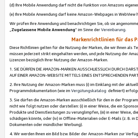
(d) Ihre Mobile Anwendung darf nicht die Funktion von Amazons eige
(e) Ihre Mobile Anwendung darf keine Amazon-Webpages in WebView 
Wir prüfen Ihre Anwendung und benachrichtigen Sie, ob sie angenomm
„
Zugelassene Mobile Anwendung
“ im Sinne der
Vereinbarung
.
Markenrichtlinien für das 
Diese Richtlinien gelten für die Nutzung der Marken, die wir Ihnen als 
müssen jederzeit strikt eingehalten werden, und jede Nutzung der Ama
Lizenzen bezüglich Ihrer Nutzung der Amazon-Marken.
1. SIE DÜRFEN DIE AMAZON-MARKEN AUSSCHLIESSLICH DURCH DARS
AUF EINER AMAZON-WEBSITE MITTELS EINES ENTSPRECHENDEN PART
2. Ihre Nutzung der Amazon-Marken muss (i) im Einklang mit der aktuells
Programmdokumentation (wie im
Vergütungskatalog
definiert) erfolg
3. Sie dürfen die Amazon-Marken ausschließlich für den in der Progr
nicht wie folgt nutzen oder darstellen: (i) in einer Weise, die ein Spo
Produkte und Dienstleistungen zu verunglimpfen, (iii) in einer Weise
schädigen könnte, oder (iv) in Offline-Materialien oder E-Mails (z. B.
Dokumenten oder mündlicher Werbung).
4. Wir werden Ihnen ein Bild bzw. Bilder der Amazon-Marken zur Verfüg