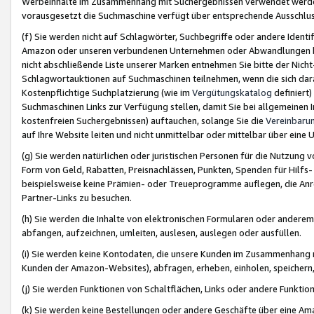
Werbeinhalte im Zusammenhang mit Suchergebnissen verwendet werden,
vorausgesetzt die Suchmaschine verfügt über entsprechende Ausschlu
(f) Sie werden nicht auf Schlagwörter, Suchbegriffe oder andere Ident
Amazon oder unseren verbundenen Unternehmen oder Abwandlungen bzw
nicht abschließende Liste unserer Marken entnehmen Sie bitte der Nich
Schlagwortauktionen auf Suchmaschinen teilnehmen, wenn die sich da
Kostenpflichtige Suchplatzierung (wie im
Vergütungskatalog
definiert
Suchmaschinen Links zur Verfügung stellen, damit Sie bei allgemeinen I
kostenfreien Suchergebnissen) auftauchen, solange Sie die
Vereinbaru
auf Ihre Website leiten und nicht unmittelbar oder mittelbar über eine
(g) Sie werden natürlichen oder juristischen Personen für die Nutzung 
Form von Geld, Rabatten, Preisnachlässen, Punkten, Spenden für Hilfs
beispielsweise keine Prämien- oder Treueprogramme auflegen, die Anrei
Partner-Links zu besuchen.
(h) Sie werden die Inhalte von elektronischen Formularen oder anderem M
abfangen, aufzeichnen, umleiten, auslesen, auslegen oder ausfüllen.
(i) Sie werden keine Kontodaten, die unsere Kunden im Zusammenhang 
Kunden der Amazon-Websites), abfragen, erheben, einholen, speichern,
(j) Sie werden Funktionen von Schaltflächen, Links oder andere Funkti
(k) Sie werden keine Bestellungen oder andere Geschäfte über eine Ama