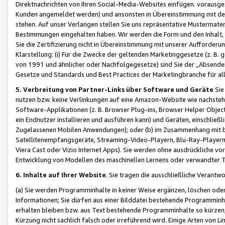
Direktnachrichten von Ihren Social-Media-Websites einfügen. vorausg
Kunden angemeldet werden) und ansonsten in Übereinstimmung mit der
stehen. Auf unser Verlangen stellen Sie uns repräsentative Mustermater
Bestimmungen eingehalten haben. Wir werden die Form und den Inhalt, di
Sie die Zertifizierung nicht in Übereinstimmung mit unserer Aufforderu
Klarstellung: (i) Für die Zwecke der geltenden Marketinggesetze (z. 
von 1991 und ähnlicher oder Nachfolgegesetze) sind Sie der „Absender“ j
Gesetze und Standards und Best Practices der Marketingbranche für 
5. Verbreitung von Partner-Links über Software und Geräte
Sie
nutzen bzw. keine Verlinkungen auf eine Amazon-Website wie nachsteh
Software-Applikationen (z. B. Browser Plug-ins, Browser Helper Objec
ein Endnutzer installieren und ausführen kann) und Geräten, einschlie
Zugelassenen Mobilen Anwendungen); oder (b) im Zusammenhang mit bzw.
Satellitenempfangsgeräte, Streaming-Video-Playern, Blu-Ray-Playern 
Viera Cast oder Vizio Internet Apps). Sie werden ohne ausdrückliche v
Entwicklung von Modellen des maschinellen Lernens oder verwandter 
6. Inhalte auf Ihrer Website
. Sie tragen die ausschließliche Verantwo
(a) Sie werden Programminhalte in keiner Weise ergänzen, löschen oder
Informationen; Sie dürfen aus einer Bilddatei bestehende Programminhal
erhalten bleiben bzw. aus Text bestehende Programminhalte so kürzen, 
Kürzung nicht sachlich falsch oder irreführend wird. Einige Arten von L