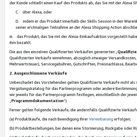
der Kunde schließt einen Kauf des Produkts ab, das Sie mit der Alexa 
C. über Alexa, oder
D. indem er das Produkt innerhalb der Skills Session in den Waren
seiner erstmaligen Teilnahme an der Alexa Shopping Action abschlie
iii. das Produkt, das Sie mit der Alexa-Einkaufsaktion vorgestellt ha
ihm bezahlt.
Die aus den einzelnen Qualifizierten Verkäufen generierten „
Qualifizi
Qualifizierten Verkäufe einnehmen, abzüglich etwaiger Versandkosten
Mehrwertsteuer), Servicegebühren, Gutschriften, Preisnachlässe, Bear
2. Ausgeschlossene Verkäufe
Unbeschadet des Vorstehenden gelten Qualifizierte Verkäufe nicht als
Vergütungskatalog für das Partnerprogramm oder andere Bestimmungen,
wir jeweils für das Partnerprogramm festlegen, einschließlich der jewe
„
Programmdokumentation
“).
Ferner gelten folgende Verkäufe, die andernfalls Qualifizierte Verkä
(a) Produktkäufe, die nach Beendigung Ihrer
Vereinbarung
erfolgen;
(b) Produktbestellungen, bei denen eine Stornierung, Rückgabe oder R