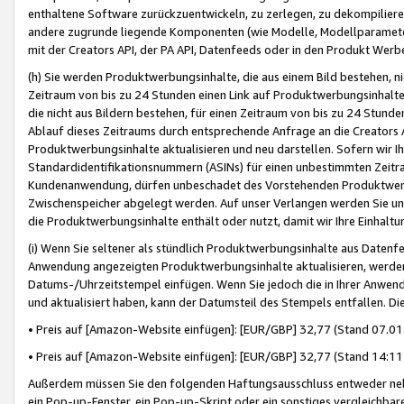
enthaltene Software zurückzuentwickeln, zu zerlegen, zu dekompilier
andere zugrunde liegende Komponenten (wie Modelle, Modellparameter
mit der Creators API, der PA API, Datenfeeds oder in den Produkt Werb
(h) Sie werden Produktwerbungsinhalte, die aus einem Bild bestehen, ni
Zeitraum von bis zu 24 Stunden einen Link auf Produktwerbungsinhalte
die nicht aus Bildern bestehen, für einen Zeitraum von bis zu 24 Stund
Ablauf dieses Zeitraums durch entsprechende Anfrage an die Creators 
Produktwerbungsinhalte aktualisieren und neu darstellen. Sofern wir Ih
Standardidentifikationsnummern (ASINs) für einen unbestimmten Zeitra
Kundenanwendung, dürfen unbeschadet des Vorstehenden Produktwerbu
Zwischenspeicher abgelegt werden. Auf unser Verlangen werden Sie un
die Produktwerbungsinhalte enthält oder nutzt, damit wir Ihre Einhalt
(i) Wenn Sie seltener als stündlich Produktwerbungsinhalte aus Datenfe
Anwendung angezeigten Produktwerbungsinhalte aktualisieren, werden 
Datums-/Uhrzeitstempel einfügen. Wenn Sie jedoch die in Ihrer Anwe
und aktualisiert haben, kann der Datumsteil des Stempels entfallen. Dies
• Preis auf [Amazon-Website einfügen]: [EUR/GBP] 32,77 (Stand 07.01.
• Preis auf [Amazon-Website einfügen]: [EUR/GBP] 32,77 (Stand 14:11 
Außerdem müssen Sie den folgenden Haftungsausschluss entweder neb
ein Pop-up-Fenster, ein Pop-up-Skript oder ein sonstiges vergleichba