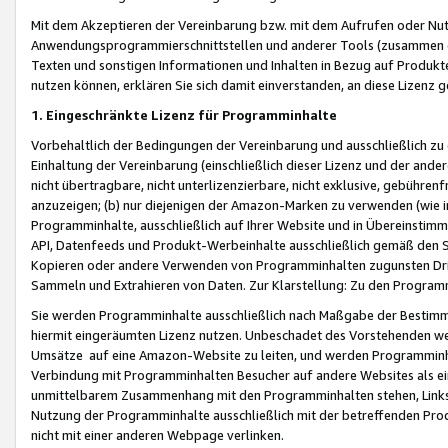
Mit dem Akzeptieren der Vereinbarung bzw. mit dem Aufrufen oder Nutz
Anwendungsprogrammierschnittstellen und anderer Tools (zusammen die
Texten und sonstigen Informationen und Inhalten in Bezug auf Produkte
nutzen können, erklären Sie sich damit einverstanden, an diese Lizenz 
1. Eingeschränkte Lizenz für Programminhalte
Vorbehaltlich der Bedingungen der Vereinbarung und ausschließlich z
Einhaltung der Vereinbarung (einschließlich dieser Lizenz und der ande
nicht übertragbare, nicht unterlizenzierbare, nicht exklusive, gebühren
anzuzeigen; (b) nur diejenigen der Amazon-Marken zu verwenden (wie in 
Programminhalte, ausschließlich auf Ihrer Website und in Übereinstimmu
API, Datenfeeds und Produkt-Werbeinhalte ausschließlich gemäß den Spe
Kopieren oder andere Verwenden von Programminhalten zugunsten Dri
Sammeln und Extrahieren von Daten. Zur Klarstellung: Zu den Program
Sie werden Programminhalte ausschließlich nach Maßgabe der Besti
hiermit eingeräumten Lizenz nutzen. Unbeschadet des Vorstehenden we
Umsätze auf eine Amazon-Website zu leiten, und werden Programminhal
Verbindung mit Programminhalten Besucher auf andere Websites als ein
unmittelbarem Zusammenhang mit den Programminhalten stehen, Links z
Nutzung der Programminhalte ausschließlich mit der betreffenden Pr
nicht mit einer anderen Webpage verlinken.