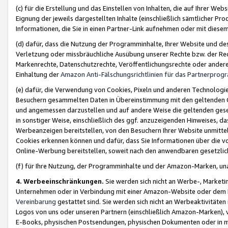
(c) für die Erstellung und das Einstellen von Inhalten, die auf Ihrer We
Eignung der jeweils dargestellten Inhalte (einschließlich sämtlicher 
Informationen, die Sie in einen Partner-Link aufnehmen oder mit diese
(d) dafür, dass die Nutzung der Programminhalte, Ihrer Website und des 
Verletzung oder missbräuchliche Ausübung unserer Rechte bzw. der Recht
Markenrechte, Datenschutzrechte, Veröffentlichungsrechte oder anderer
Einhaltung der
Amazon Anti-Fälschungsrichtlinien für das Partnerpro
(e) dafür, die Verwendung von Cookies, Pixeln und anderen Technologien
Besuchern gesammelten Daten in Übereinstimmung mit den geltenden Ge
und angemessen darzustellen und auf andere Weise die geltenden geset
in sonstiger Weise, einschließlich des ggf. anzuzeigenden Hinweises, d
Werbeanzeigen bereitstellen, von den Besuchern Ihrer Website unmitte
Cookies erkennen können und dafür, dass Sie Informationen über die v
Online-Werbung bereitstellen, soweit nach den anwendbaren gesetzlic
(f) für Ihre Nutzung, der Programminhalte und der Amazon-Marken, u
4. Werbeeinschränkungen.
Sie werden sich nicht an Werbe-, Market
Unternehmen oder in Verbindung mit einer Amazon-Website oder dem Pa
Vereinbarung
gestattet sind. Sie werden sich nicht an Werbeaktivitäten
Logos von uns oder unseren Partnern (einschließlich Amazon-Marken), 
E-Books, physischen Postsendungen, physischen Dokumenten oder in 