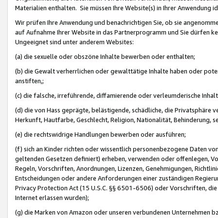
Materialien enthalten. Sie müssen Ihre Website(s) in Ihrer Anwendung ide
Wir prüfen Ihre Anwendung und benachrichtigen Sie, ob sie angenommen
auf Aufnahme Ihrer Website in das Partnerprogramm und Sie dürfen kei
Ungeeignet sind unter anderem Websites:
(a) die sexuelle oder obszöne Inhalte bewerben oder enthalten;
(b) die Gewalt verherrlichen oder gewalttätige Inhalte haben oder pot
anstiften,;
(c) die falsche, irreführende, diffamierende oder verleumderische Inha
(d) die von Hass geprägte, belästigende, schädliche, die Privatsphäre v
Herkunft, Hautfarbe, Geschlecht, Religion, Nationalität, Behinderung, 
(e) die rechtswidrige Handlungen bewerben oder ausführen;
(f) sich an Kinder richten oder wissentlich personenbezogene Daten vo
geltenden Gesetzen definiert) erheben, verwenden oder offenlegen, Vo
Regeln, Vorschriften, Anordnungen, Lizenzen, Genehmigungen, Richtlini
Entscheidungen oder andere Anforderungen einer zuständigen Regierung
Privacy Protection Act (15 U.S.C. §§ 6501-6506) oder Vorschriften, di
Internet erlassen wurden);
(g) die Marken von Amazon oder unseren verbundenen Unternehmen b