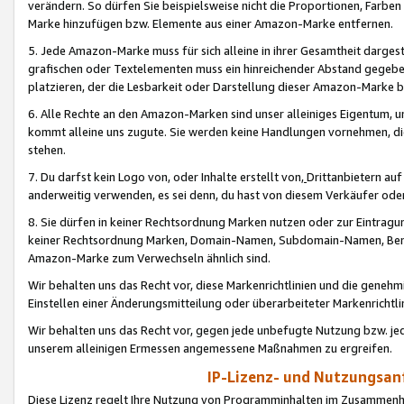
verändern. So dürfen Sie beispielsweise nicht die Proportionen, Farb
Marke hinzufügen bzw. Elemente aus einer Amazon-Marke entfernen.
5. Jede Amazon-Marke muss für sich alleine in ihrer Gesamtheit darge
grafischen oder Textelementen muss ein hinreichender Abstand gegebe
platzieren, der die Lesbarkeit oder Darstellung dieser Amazon-Marke b
6. Alle Rechte an den Amazon-Marken sind unser alleiniges Eigentum, 
kommt alleine uns zugute. Sie werden keine Handlungen vornehmen, 
stehen.
7. Du darfst kein Logo von, oder Inhalte erstellt von,
Drittanbietern au
anderweitig verwenden, es sei denn, du hast von diesem Verkäufer oder
8. Sie dürfen in keiner Rechtsordnung Marken nutzen oder zur Eintragu
keiner Rechtsordnung Marken, Domain-Namen, Subdomain-Namen, Benu
Amazon-Marke zum Verwechseln ähnlich sind.
Wir behalten uns das Recht vor, diese Markenrichtlinien und die gene
Einstellen einer Änderungsmitteilung oder überarbeiteter Markenricht
Wir behalten uns das Recht vor, gegen jede unbefugte Nutzung bzw. jede 
unserem alleinigen Ermessen angemessene Maßnahmen zu ergreifen.
IP-Lizenz- und Nutzungsan
Diese Lizenz regelt Ihre Nutzung von Programminhalten im Zusammen