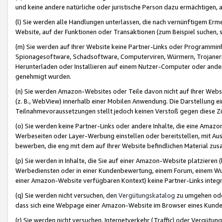
und keine andere natürliche oder juristische Person dazu ermächtigen, a
(l) Sie werden alle Handlungen unterlassen, die nach vernünftigem Erme
Website, auf der Funktionen oder Transaktionen (zum Beispiel suchen, s
(m) Sie werden auf Ihrer Website keine Partner-Links oder Programmin
Spionagesoftware, Schadsoftware, Computerviren, Würmern, Trojaner
Herunterladen oder Installieren auf einem Nutzer-Computer oder ande
genehmigt wurden.
(n) Sie werden Amazon-Websites oder Teile davon nicht auf Ihrer Websi
(z. B., WebView) innerhalb einer Mobilen Anwendung. Die Darstellung ein
Teilnahmevoraussetzungen stellt jedoch keinen Verstoß gegen diese Zif
(o) Sie werden keine Partner-Links oder andere Inhalte, die eine Am
Werbeseiten oder Layer-Werbung einstellen oder bereitstellen, mit Au
bewerben, die eng mit dem auf Ihrer Website befindlichen Material z
(p) Sie werden in Inhalte, die Sie auf einer Amazon-Website platzier
Werbediensten oder in einer Kundenbewertung, einem Forum, einem Wun
einer Amazon-Website verfügbaren Kontext) keine Partner-Links integr
(q) Sie werden nicht versuchen, den
Vergütungskatalog
zu umgehen oder
dass sich eine Webpage einer Amazon-Website im Browser eines Kunden 
(r) Sie werden nicht versuchen, Internetverkehr (Traffic) oder Vergü