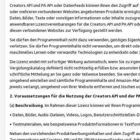
Creators API und PA API oder Datenfeeds können Ihnen den Zugriff auf D
oder mehreren verbundenen Websites angebotenen Produkte ermögliche
Daten, Bilder, Texte oder sonstigen Informationen oder Inhalte zuzugre
anwendbaren Lizenzvereinbarungen für die Creators API und PA API od
diesen verbundenen Websites zur Verfügung gestellt werden.
Sie dürfen den Programminhalt nicht dazu verwenden, geistiges Eigent
verletzen. Sie dürfen Programminhalte nicht verwenden, um direkt ode
maschinelles Lernen oder verwandte Technologien zu entwickeln oder zu
Die Lizenz endet mit sofortiger Wirkung automatisch, wenn Sie zu irg
Vergütungskatalog definiert) nicht rechtzeitig erfüllen bzw. ansonsten
schriftliche Mitteilung an Sie ganz oder teilweise beenden. Sie werden
umgehend einstellen und sämtliche Programminhalte und Amazon-Marke
jeweils verlangt, umgehend von Ihrer Website entfernen und löschen od
2. Voraussetzungen für die Nutzung der Creators API und der P
(a)
Beschreibung
. Im Rahmen dieser Lizenz können wir Ihnen Programmi
• Daten, Bilder, Audio-Dateien, Videos, Logos, Benutzerschnittstellen-
• Textmaterialien, wie beispielsweise Produktinformationen in Textfor
Neben den vorstehenden Produktwerbungsinhalten und dem Zugriff auf 
Zusammenhang mit Creators API und PA API Musterquellcodes und -bibli