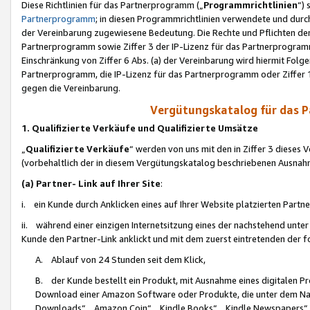
Diese Richtlinien für das Partnerprogramm („
Programmrichtlinien
“)
Partnerprogramm
; in diesen Programmrichtlinien verwendete und durch
der Vereinbarung zugewiesene Bedeutung. Die Rechte und Pflichten de
Partnerprogramm sowie Ziffer 3 der IP-Lizenz für das Partnerprogram
Einschränkung von Ziffer 6 Abs. (a) der Vereinbarung wird hiermit Fol
Partnerprogramm, die IP-Lizenz für das Partnerprogramm oder Ziffer 1
gegen die Vereinbarung.
Vergütungskatalog für das 
1. Qualifizierte Verkäufe und Qualifizierte Umsätze
„
Qualifizierte Verkäufe
“ werden von uns mit den in Ziffer 3 diese
(vorbehaltlich der in diesem Vergütungskatalog beschriebenen Ausnah
(a) Partner- Link auf Ihrer Site
:
i. ein Kunde durch Anklicken eines auf Ihrer Website platzierten Part
ii. während einer einzigen Internetsitzung eines der nachstehend unter (i)
Kunde den Partner-Link anklickt und mit dem zuerst eintretenden der f
A. Ablauf von 24 Stunden seit dem Klick,
B. der Kunde bestellt ein Produkt, mit Ausnahme eines digitalen P
Download einer Amazon Software oder Produkte, die unter dem N
Downloads“, „Amazon Coin“, „Kindle Books“, „Kindle Newspapers“, „