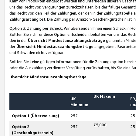
Kauf von Produkten eingelöst werden und unterliegen unseren Geschäf
uns das Recht vor, Vergütungen zurückzuhalten, bis der fällige Gesamt
das Recht vor, den Teil der Zahlungen, der den in der Zahlungstabelle 
Zahlungsart angibst. Die Zahlung per Amazon-Geschenkgutschein ist in
Option 3: Zahlung per Scheck.
Wir übersenden Ihnen einen Scheck in Höh
Sollten Sie sich für diese Option entscheiden, behalten wir uns das Rec
den in der
Übersicht Mindestauszahlungsbeträge
genannten Mindest
der
Übersicht Mindestauszahlungsbeträge
angegebene Bearbeitung
und Schweden nicht verfügbar.
Sollten Sie keine gültigen Informationen für die Zahlungsoption bereit
oder die Auszahlung verdienter Vergütung zurückhalten, bis Sie eine A
Übersicht Mindestauszahlungsbeträge
UK Maxium
UK
FR,
Minimum
un
Option 1 (Überweisung)
25£
25
£5,000
Option 2
25£
25
(Geschenkgutschein)