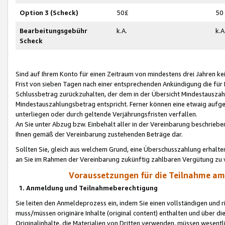
Option 3 (Scheck)
50£
50
Bearbeitungsgebühr
k.A.
k.A
Scheck
Sind auf Ihrem Konto für einen Zeitraum von mindestens drei Jahren kein
Frist von sieben Tagen nach einer entsprechenden Ankündigung die für
Schlussbetrag zurückzuhalten, der dem in der Übersicht Mindestausz
Mindestauszahlungsbetrag entspricht. Ferner können eine etwaig aufg
unterliegen oder durch geltende Verjährungsfristen verfallen.
An Sie unter Abzug bzw. Einbehalt aller in der Vereinbarung beschrieb
Ihnen gemäß der Vereinbarung zustehenden Beträge dar.
Sollten Sie, gleich aus welchem Grund, eine Überschusszahlung erhalte
an Sie im Rahmen der Vereinbarung zukünftig zahlbaren Vergütung zu 
Voraussetzungen für die Teilnahme a
1. Anmeldung und Teilnahmeberechtigung
Sie leiten den Anmeldeprozess ein, indem Sie einen vollständigen und 
muss/müssen originäre Inhalte (original content) enthalten und über d
Originalinhalte, die Materialien von Dritten verwenden, müssen wese