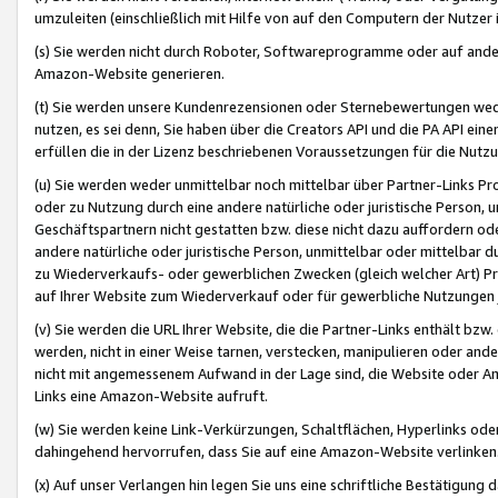
umzuleiten (einschließlich mit Hilfe von auf den Computern der Nutzer i
(s) Sie werden nicht durch Roboter, Softwareprogramme oder auf andere
Amazon-Website generieren.
(t) Sie werden unsere Kundenrezensionen oder Sternebewertungen wed
nutzen, es sei denn, Sie haben über die Creators API und die PA API e
erfüllen die in der Lizenz beschriebenen Voraussetzungen für die Nutzu
(u) Sie werden weder unmittelbar noch mittelbar über Partner-Links P
oder zu Nutzung durch eine andere natürliche oder juristische Person,
Geschäftspartnern nicht gestatten bzw. diese nicht dazu auffordern od
andere natürliche oder juristische Person, unmittelbar oder mittelbar
zu Wiederverkaufs- oder gewerblichen Zwecken (gleich welcher Art) 
auf Ihrer Website zum Wiederverkauf oder für gewerbliche Nutzungen 
(v) Sie werden die URL Ihrer Website, die die Partner-Links enthält b
werden, nicht in einer Weise tarnen, verstecken, manipulieren oder and
nicht mit angemessenem Aufwand in der Lage sind, die Website oder A
Links eine Amazon-Website aufruft.
(w) Sie werden keine Link-Verkürzungen, Schaltflächen, Hyperlinks ode
dahingehend hervorrufen, dass Sie auf eine Amazon-Website verlinken
(x) Auf unser Verlangen hin legen Sie uns eine schriftliche Bestätigung