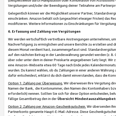
(beispielsweise durch Manipulation oder Kombination von Attributions-
Vergütungen und/oder der Beendigung deiner Teilnahme am Partnerp
Gelegentlich können wir die Möglichkeit unserer Partner, Standardv
einschränken. Amazon behält sich (ungeachtet etwaiger Fristen) das Re
modifizieren. Weitere Informationen zu Einschränkungen für Vergütung
6. Erfassung und Zahlung von Vergütungen
Wir werden wirtschaftlich vertretbare Anstrengungen unternehmen, um 
Nachverfolgung zu ermöglichen und unsere Berichte zu erstellen und di
diesem Monat verdient hast, zusammengefasst sind. Standardvergütung
auf den nächsten Betrag in der Landeswährung gerundet werden (z. B. C
über oder unter dem in deiner Preiskarte angegebenen Satz liegt. Wir
eine Amazon-Webseite etwa 60 Tage nach Ende jedes Kalendermonats, i
wurden. Du kannst wählen, ob du Zahlungen in einer anderen Währung
dafür entscheidest, erklärst du dich damit einverstanden, dass die K
Option 1: Zahlung per Überweisung.
Wir überweisen Ihre Vergütung dir
Namen der Bank, die Kontonummer, den Namen des Kontoinhabers bzw. a
erforderlich) nennen. Sollten Sie sich für diese Option entscheiden, be
fällige Gesamtbetrag den in der
Übersicht Mindestauszahlungsbet
Option 2: Zahlung per Amazon-Geschenkgutschein.
Wir übersenden Ihne
Partnerkonto genannte Haupt-E-Mail-Adresse. Diese Geschenkgutschei