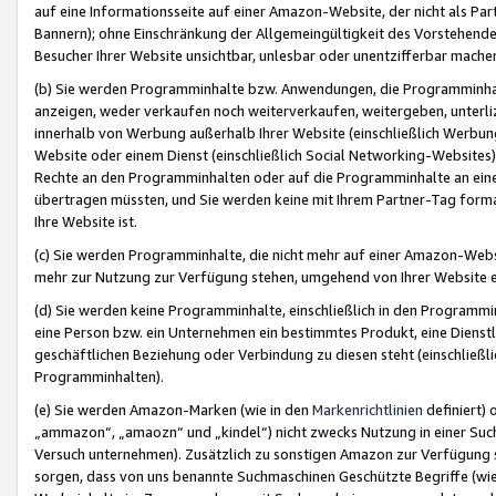
auf eine Informationsseite auf einer Amazon-Website, der nicht als Part
Bannern); ohne Einschränkung der Allgemeingültigkeit des Vorstehende
Besucher Ihrer Website unsichtbar, unlesbar oder unentzifferbar mache
(b) Sie werden Programminhalte bzw. Anwendungen, die Programminhalt
anzeigen, weder verkaufen noch weiterverkaufen, weitergeben, unterli
innerhalb von Werbung außerhalb Ihrer Website (einschließlich Werbun
Website oder einem Dienst (einschließlich Social Networking-Website
Rechte an den Programminhalten oder auf die Programminhalte an eine a
übertragen müssten, und Sie werden keine mit Ihrem Partner-Tag formati
Ihre Website ist.
(c) Sie werden Programminhalte, die nicht mehr auf einer Amazon-Websit
mehr zur Nutzung zur Verfügung stehen, umgehend von Ihrer Website e
(d) Sie werden keine Programminhalte, einschließlich in den Programmin
eine Person bzw. ein Unternehmen ein bestimmtes Produkt, eine Dienstle
geschäftlichen Beziehung oder Verbindung zu diesen steht (einschließli
Programminhalten).
(e) Sie werden Amazon-Marken (wie in den
Markenrichtlinien
definiert) 
„ammazon“, „amaozn“ und „kindel“) nicht zwecks Nutzung in einer Suc
Versuch unternehmen). Zusätzlich zu sonstigen Amazon zur Verfügung 
sorgen, dass von uns benannte Suchmaschinen Geschützte Begriffe (wie 