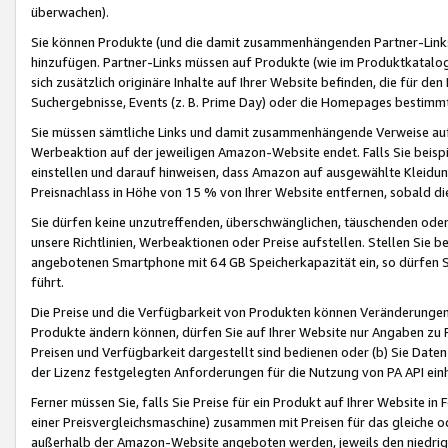
überwachen).
Sie können Produkte (und die damit zusammenhängenden Partner-Links)
hinzufügen. Partner-Links müssen auf Produkte (wie im Produktkatalog de
sich zusätzlich originäre Inhalte auf Ihrer Website befinden, die für 
Suchergebnisse, Events (z. B. Prime Day) oder die Homepages bestimmte
Sie müssen sämtliche Links und damit zusammenhängende Verweise auf z
Werbeaktion auf der jeweiligen Amazon-Website endet. Falls Sie beisp
einstellen und darauf hinweisen, dass Amazon auf ausgewählte Kleidun
Preisnachlass in Höhe von 15 % von Ihrer Website entfernen, sobald di
Sie dürfen keine unzutreffenden, überschwänglichen, täuschenden od
unsere Richtlinien, Werbeaktionen oder Preise aufstellen. Stellen Sie 
angebotenen Smartphone mit 64 GB Speicherkapazität ein, so dürfen S
führt.
Die Preise und die Verfügbarkeit von Produkten können Veränderungen 
Produkte ändern können, dürfen Sie auf Ihrer Website nur Angaben zu P
Preisen und Verfügbarkeit dargestellt sind bedienen oder (b) Sie Daten
der Lizenz festgelegten Anforderungen für die Nutzung von PA API einh
Ferner müssen Sie, falls Sie Preise für ein Produkt auf Ihrer Website in 
einer Preisvergleichsmaschine) zusammen mit Preisen für das gleiche o
außerhalb der Amazon-Website angeboten werden, jeweils den niedrigst