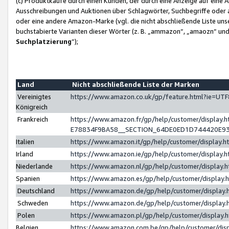
(c) Produktkäufe durch einen Kunden, der durch eine Anzeige auf eine 
Ausschreibungen und Auktionen über Schlagwörter, Suchbegriffe oder 
oder eine andere Amazon-Marke (vgl. die nicht abschließende Liste un
buchstabierte Varianten dieser Wörter (z. B. „ammazon“, „amaozn“ und „
Suchplatzierung
”);
Land
Nicht abschließende Liste der Marken
Vereinigtes
https://www.amazon.co.uk/gp/feature.html?ie=U
Königreich
Frankreich
https://www.amazon.fr/gp/help/customer/displa
E78834F9BA58__SECTION_64DE0ED1D744420E9
Italien
https://www.amazon.it/gp/help/customer/display
Irland
https://www.amazon.ie/gp/help/customer/displa
Niederlande
https://www.amazon.nl/gp/help/customer/display
Spanien
https://www.amazon.es/gp/help/customer/display
Deutschland
https://www.amazon.de/gp/help/customer/displa
Schweden
https://www.amazon.de/gp/help/customer/displa
Polen
https://www.amazon.pl/gp/help/customer/display
Belgien
https://www.amazon.com.be/gp/help/customer/d