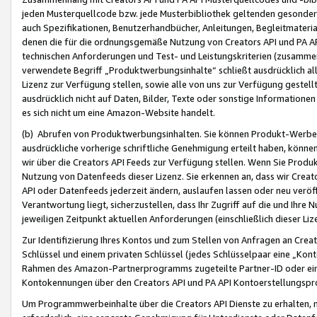
jeden Musterquellcode bzw. jede Musterbibliothek geltenden gesonder
auch Spezifikationen, Benutzerhandbücher, Anleitungen, Begleitmaterial
denen die für die ordnungsgemäße Nutzung von Creators API und PA A
technischen Anforderungen und Test- und Leistungskriterien (zusammen
verwendete Begriff „Produktwerbungsinhalte“ schließt ausdrücklich al
Lizenz zur Verfügung stellen, sowie alle von uns zur Verfügung gestel
ausdrücklich nicht auf Daten, Bilder, Texte oder sonstige Informatione
es sich nicht um eine Amazon-Website handelt.
(b) Abrufen von Produktwerbungsinhalten. Sie können Produkt-Werbein
ausdrückliche vorherige schriftliche Genehmigung erteilt haben, könn
wir über die Creators API Feeds zur Verfügung stellen. Wenn Sie Produk
Nutzung von Datenfeeds dieser Lizenz. Sie erkennen an, dass wir Creat
API oder Datenfeeds jederzeit ändern, auslaufen lassen oder neu veröffe
Verantwortung liegt, sicherzustellen, dass Ihr Zugriff auf die und Ihr
jeweiligen Zeitpunkt aktuellen Anforderungen (einschließlich dieser Liz
Zur Identifizierung Ihres Kontos und zum Stellen von Anfragen an Crea
Schlüssel und einem privaten Schlüssel (jedes Schlüsselpaar eine „Kon
Rahmen des Amazon-Partnerprogramms zugeteilte Partner-ID oder ein
Kontokennungen über den Creators API und PA API Kontoerstellungspro
Um Programmwerbeinhalte über die Creators API Dienste zu erhalten, m