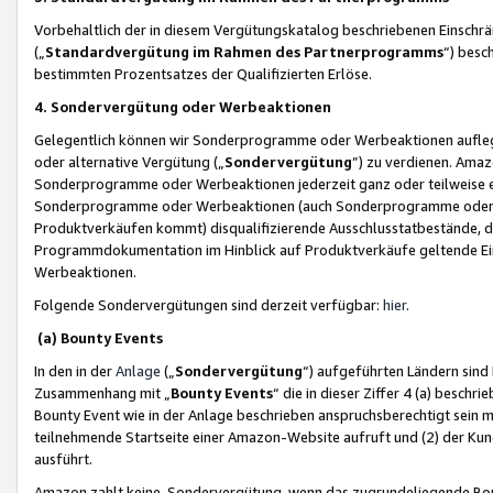
Vorbehaltlich der in diesem Vergütungskatalog beschriebenen Einschr
(„
Standardvergütung im Rahmen des Partnerprogramms
“) besc
bestimmten Prozentsatzes der Qualifizierten Erlöse.
4. Sondervergütung oder Werbeaktionen
Gelegentlich können wir Sonderprogramme oder Werbeaktionen auflegen,
oder alternative Vergütung („
Sondervergütung
”) zu verdienen. Amazo
Sonderprogramme oder Werbeaktionen jederzeit ganz oder teilweise einz
Sonderprogramme oder Werbeaktionen (auch Sonderprogramme oder We
Produktverkäufen kommt) disqualifizierende Ausschlusstatbestände, di
Programmdokumentation im Hinblick auf Produktverkäufe geltende E
Werbeaktionen.
Folgende Sondervergütungen sind derzeit verfügbar:
hier
.
(a) Bounty Events
In den in der
Anlage
(„
Sondervergütung
“) aufgeführten Ländern sind
Zusammenhang mit „
Bounty Events
“ die in dieser Ziffer 4 (a) besch
Bounty Event wie in der Anlage beschrieben anspruchsberechtigt sein mu
teilnehmende Startseite einer Amazon-Website aufruft und (2) der Kun
ausführt.
Amazon zahlt keine Sondervergütung, wenn das zugrundeliegende Boun