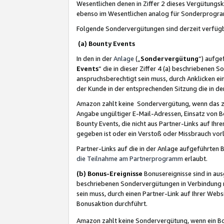
Wesentlichen denen in Ziffer 2 dieses Vergütung
ebenso im Wesentlichen analog für Sonderprogr
Folgende Sondervergütungen sind derzeit verfüg
(a) Bounty Events
In den in der
Anlage
(„
Sondervergütung
“) aufge
Events
“ die in dieser Ziffer 4 (a) beschriebenen 
anspruchsberechtigt sein muss, durch Anklicken ei
der Kunde in der entsprechenden Sitzung die in d
Amazon zahlt keine Sondervergütung, wenn das z
Angabe ungültiger E-Mail-Adressen, Einsatz von B
Bounty Events, die nicht aus Partner-Links auf Ihre
gegeben ist oder ein Verstoß oder Missbrauch vorl
Partner-Links auf die in der Anlage aufgeführte
die Teilnahme am Partnerprogramm
erlaubt.
(b) Bonus-Ereignisse
Bonusereignisse sind in au
beschriebenen Sondervergütungen in Verbindung m
sein muss, durch einen Partner-Link auf Ihrer We
Bonusaktion durchführt.
Amazon zahlt keine Sondervergütung, wenn ein Bon