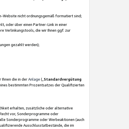
azon-Website nicht ordnungsgemäß formatiert sind;
, oder über einen Partner-Link in einer
e Verlinkungstools, die wir Ihnen ggf. zur
ütungen gezahlt werden);
 Ihnen die in der
Anlage
(„
Standardvergütung
ines bestimmten Prozentsatzes der Qualifizierten
eit erhalten, zusätzliche oder alternative
as Recht vor, Sonderprogramme oder
für alle Sonderprogramme oder Werbeaktionen (auch
lifizierende Ausschlusstatbestände, die im