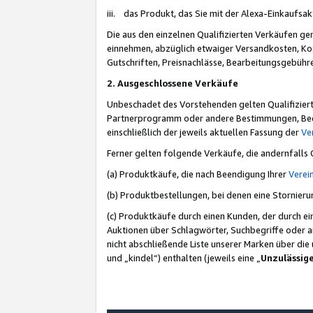
iii. das Produkt, das Sie mit der Alexa-Einkaufsa
Die aus den einzelnen Qualifizierten Verkäufen gen
einnehmen, abzüglich etwaiger Versandkosten, Ko
Gutschriften, Preisnachlässe, Bearbeitungsgebühr
2. Ausgeschlossene Verkäufe
Unbeschadet des Vorstehenden gelten Qualifiziert
Partnerprogramm oder andere Bestimmungen, Beding
einschließlich der jeweils aktuellen Fassung der
Ve
Ferner gelten folgende Verkäufe, die andernfalls
(a) Produktkäufe, die nach Beendigung Ihrer
Verei
(b) Produktbestellungen, bei denen eine Stornier
(c) Produktkäufe durch einen Kunden, der durch e
Auktionen über Schlagwörter, Suchbegriffe oder a
nicht abschließende Liste unserer Marken über di
und „kindel“) enthalten (jeweils eine „
Unzulässig