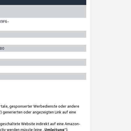
89F6-
280
ortale, gesponserter Werbedienste oder andere
“) generierten oder angezeigten Link auf eine
ngeschaltete Website indirekt auf eine Amazon-
ktiv werden müsste (eine „
Umleitung
“);