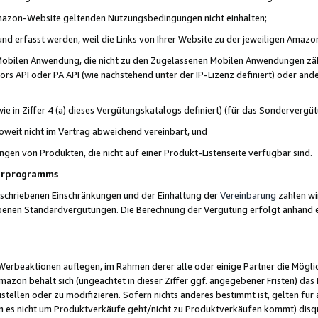
 Amazon-Website geltenden Nutzungsbedingungen nicht einhalten;
t und erfasst werden, weil die Links von Ihrer Website zu der jeweiligen Am
 Mobilen Anwendung, die nicht zu den Zugelassenen Mobilen Anwendungen zählt
s API oder PA API (wie nachstehend unter der IP-Lizenz definiert) oder ander
ie in Ziffer 4 (a) dieses Vergütungskatalogs definiert) (für das Sonderverg
weit nicht im Vertrag abweichend vereinbart, und
ngen von Produkten, die nicht auf einer Produkt-Listenseite verfügbar sind.
nerprogramms
eschriebenen Einschränkungen und der Einhaltung der
Vereinbarung
zahlen wir
ebenen Standardvergütungen. Die Berechnung der Vergütung erfolgt anhand e
beaktionen auflegen, im Rahmen derer alle oder einige Partner die Möglichk
Amazon behält sich (ungeachtet in dieser Ziffer ggf. angegebener Fristen) d
ustellen oder zu modifizieren. Sofern nichts anderes bestimmt ist, gelten 
s nicht um Produktverkäufe geht/nicht zu Produktverkäufen kommt) disqua