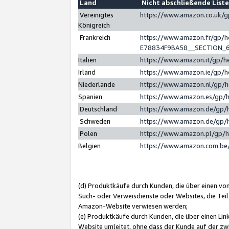
Land
Nicht abschließende List
Vereinigtes
https://www.amazon.co.uk/
Königreich
Frankreich
https://www.amazon.fr/gp/
E78834F9BA58__SECTION_
Italien
https://www.amazon.it/gp/h
Irland
https://www.amazon.ie/gp/
Niederlande
https://www.amazon.nl/gp/
Spanien
https://www.amazon.es/gp/
Deutschland
https://www.amazon.de/gp/
Schweden
https://www.amazon.de/gp/
Polen
https://www.amazon.pl/gp/
Belgien
https://www.amazon.com.be
(d) Produktkäufe durch Kunden, die über einen vo
Such- oder Verweisdienste oder Websites, die Teil
Amazon-Website verwiesen werden;
(e) Produktkäufe durch Kunden, die über einen Li
Website umleitet, ohne dass der Kunde auf der zw