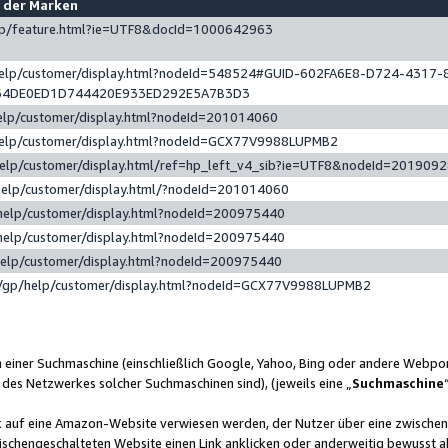
e der Marken
gp/feature.html?ie=UTF8&docId=1000642963
help/customer/display.html?nodeId=548524#GUID-602FA6E8-D724-4317-
64DE0ED1D744420E933ED292E5A7B3D3
elp/customer/display.html?nodeId=201014060
help/customer/display.html?nodeId=GCX77V9988LUPMB2
help/customer/display.html/ref=hp_left_v4_sib?ie=UTF8&nodeId=201909
help/customer/display.html/?nodeId=201014060
help/customer/display.html?nodeId=200975440
help/customer/display.html?nodeId=200975440
help/customer/display.html?nodeId=200975440
/gp/help/customer/display.html?nodeId=GCX77V9988LUPMB2
n einer Suchmaschine (einschließlich Google, Yahoo, Bing oder andere Webp
 des Netzwerkes solcher Suchmaschinen sind), (jeweils eine „
Suchmaschine
nk auf eine Amazon-Website verwiesen werden, der Nutzer über eine zwische
ischengeschalteten Website einen Link anklicken oder anderweitig bewusst a