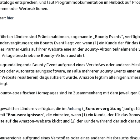
skatalogs entsprechen, und laut Programmdokumentation im Hinblick auf Pr
amme oder Werbeaktionen.
bar:
hier
.
führten Ländern sind Prämienaktionen, sogenannte „Bounty Events“, verfügb
Sondervergütungen; ein Bounty Event liegt vor, wenn (1) ein Kunde der für da
nes Partner-Links auf Ihrer Website eine an der Bounty-Aktion teilnehmende 
er Anlage beschriebene Bounty-Aktion ausführt.
ugrundeliegende Bounty Event aufgrund eines Verstoßes oder anderen Miss
ots oder Automatisierungssoftware, im Falle mehrerer Bounty Events einer e
r Website resultieren) disqualifiziert wurde. Amazon legt im alleinigen Ermess
iegt.
n Bounty-spezifischen Homepages sind im Zusammenhang mit dem jeweiligen
sgewählten Ländern verfügbar, die im
Anhang
(„
Sondervergütung
“)aufgefüh
it "
Bonusereignissen
", die eintreten, wenn (1) ein Kunde, der für das Bon
bsite auf die Amazon-Website klickt und (2) der Kunde während der sich dar
usereignis aufgrund eines Verstoßes oder eines anderen Missbrauchs disqua