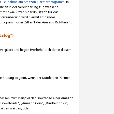
ur Teilnahme am Amazon-Partnerprogramm
; in
 ihnen in der Vereinbarung zugewiesene
m sowie Ziffer 3 der IP-Lizenz für das
 Vereinbarung wird hiermit Folgendes
programm oder Ziffer 1 der Amazon Richtlinie für
talog“)
ergütet und liegen (vorbehaltlich der in diesem
i die Sitzung beginnt, wenn der Kunde den Partner-
Ermessen, zum Beispiel der Download einer Amazon
 Downloads“, „Amazon Coin“, „Kindle Books“,
trieben werden, oder