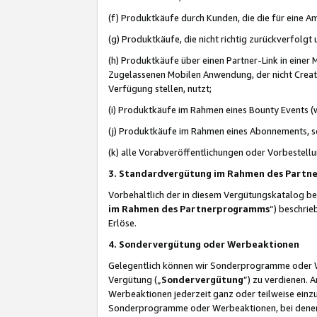
(f) Produktkäufe durch Kunden, die die für eine
(g) Produktkäufe, die nicht richtig zurückverfolg
(h) Produktkäufe über einen Partner-Link in einer
Zugelassenen Mobilen Anwendung, der nicht Creator
Verfügung stellen, nutzt;
(i) Produktkäufe im Rahmen eines Bounty Events (w
(j) Produktkäufe im Rahmen eines Abonnements, so
(k) alle Vorabveröffentlichungen oder Vorbestellu
3. Standardvergütung im Rahmen des Part
Vorbehaltlich der in diesem Vergütungskatalog b
im Rahmen des Partnerprogramms
“) beschri
Erlöse.
4. Sondervergütung oder Werbeaktionen
Gelegentlich können wir Sonderprogramme oder Wer
Vergütung („
Sondervergütung
”) zu verdienen. 
Werbeaktionen jederzeit ganz oder teilweise einz
Sonderprogramme oder Werbeaktionen, bei denen e