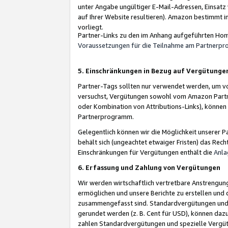
unter Angabe ungültiger E-Mail-Adressen, Einsatz
auf Ihrer Website resultieren). Amazon bestimmt i
vorliegt.
Partner-Links zu den im Anhang aufgeführten Hom
Voraussetzungen für die Teilnahme am Partnerp
5. Einschränkungen in Bezug auf Vergütunge
Partner-Tags sollten nur verwendet werden, um von 
versuchst, Vergütungen sowohl vom Amazon Partn
oder Kombination von Attributions-Links), könne
Partnerprogramm.
Gelegentlich können wir die Möglichkeit unsere
behält sich (ungeachtet etwaiger Fristen) das Rec
Einschränkungen für Vergütungen enthält die
Anla
6. Erfassung und Zahlung von Vergütungen
Wir werden wirtschaftlich vertretbare Anstrengu
ermöglichen und unsere Berichte zu erstellen und 
zusammengefasst sind. Standardvergütungen und s
gerundet werden (z. B. Cent für USD), können dazu
zahlen Standardvergütungen und spezielle Vergüt