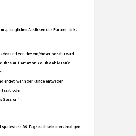
 ursprünglichen Anklicken des Partner-Links
laden und von diesem/dieser bezahlt wird
rodukte auf amazon.co.uk anbieten):
d
 und endet, wenn der Kunde entweder:
erlässt, oder
ls Session
“),
t spätestens 89 Tage nach seiner erstmaligen