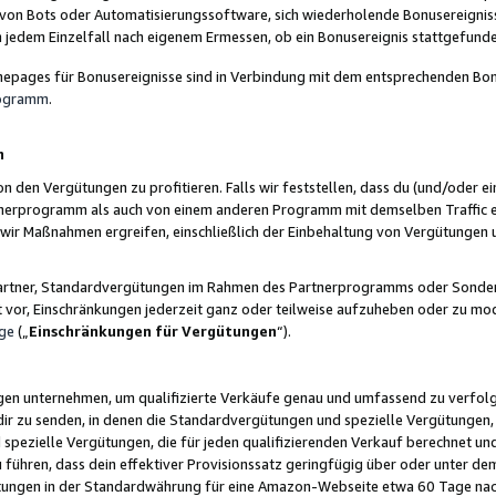
 von Bots oder Automatisierungssoftware, sich wiederholende Bonusereignisse
n jedem Einzelfall nach eigenem Ermessen, ob ein Bonusereignis stattgefund
epages für Bonusereignisse sind in Verbindung mit dem entsprechenden Bonu
rogramm
.
n
den Vergütungen zu profitieren. Falls wir feststellen, dass du (und/oder ein
erprogramm als auch von einem anderen Programm mit demselben Traffic ei
n wir Maßnahmen ergreifen, einschließlich der Einbehaltung von Vergütunge
r Partner, Standardvergütungen im Rahmen des Partnerprogramms oder Sonde
ht vor, Einschränkungen jederzeit ganz oder teilweise aufzuheben oder zu mod
ge
(„
Einschränkungen für Vergütungen
“).
ngen unternehmen, um qualifizierte Verkäufe genau und umfassend zu verfol
dir zu senden, in denen die Standardvergütungen und spezielle Vergütungen, 
pezielle Vergütungen, die für jeden qualifizierenden Verkauf berechnet un
 führen, dass dein effektiver Provisionssatz geringfügig über oder unter dem
ungen in der Standardwährung für eine Amazon-Webseite etwa 60 Tage nach