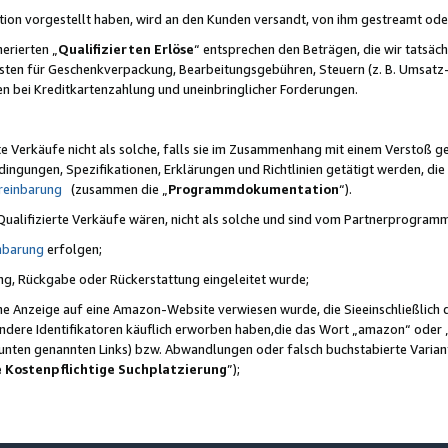
ktion vorgestellt haben, wird an den Kunden versandt, von ihm gestreamt od
erierten „
Qualifizierten Erlöse
“ entsprechen den Beträgen, die wir tatsäch
sten für Geschenkverpackung, Bearbeitungsgebühren, Steuern (z. B. Umsatz-
en bei Kreditkartenzahlung und uneinbringlicher Forderungen.
e Verkäufe nicht als solche, falls sie im Zusammenhang mit einem Verstoß 
ungen, Spezifikationen, Erklärungen und Richtlinien getätigt werden, die 
reinbarung
(zusammen die „
Programmdokumentation
“).
 Qualifizierte Verkäufe wären, nicht als solche und sind vom Partnerprogra
nbarung
erfolgen;
ung, Rückgabe oder Rückerstattung eingeleitet wurde;
ine Anzeige auf eine Amazon-Website verwiesen wurde, die Sieeinschließlich
ndere Identifikatoren käuflich erworben haben,die das Wort „amazon“ oder 
e unten genannten Links) bzw. Abwandlungen oder falsch buchstabierte Varia
e Kostenpflichtige Suchplatzierung
”);