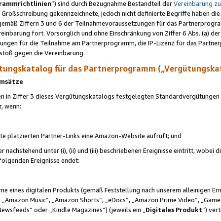
rammrichtlinien
“) sind durch Bezugnahme Bestandteil der
Vereinbarung z
Großschreibung gekennzeichnete, jedoch nicht definierte Begriffe haben die
 gemäß Ziffern 3 und 6 der Teilnahmevoraussetzungen für das Partnerprogram
nbarung fort. Vorsorglich und ohne Einschränkung von Ziffer 6 Abs. (a) der
ungen für die Teilnahme am Partnerprogramm, die IP-Lizenz für das Partner
rstoß gegen die Vereinbarung.
ungskatalog für das Partnerprogramm („Vergütungska
 Umsätze
n in Ziffer 3 dieses Vergütungskatalogs festgelegten Standardvergütungen v
r, wenn:
ite platzierten Partner-Links eine Amazon-Website aufruft; und
r nachstehend unter (i), (ii) und (iii) beschriebenen Ereignisse eintritt, wobe
 folgenden Ereignisse endet:
hme eines digitalen Produkts (gemäß Feststellung nach unserem alleinigen 
 „Amazon Music“, „Amazon Shorts“, „eDocs“, „Amazon Prime Video“, „Game
Newsfeeds“ oder „Kindle Magazines“) (jeweils ein „
Digitales Produkt
“) ver