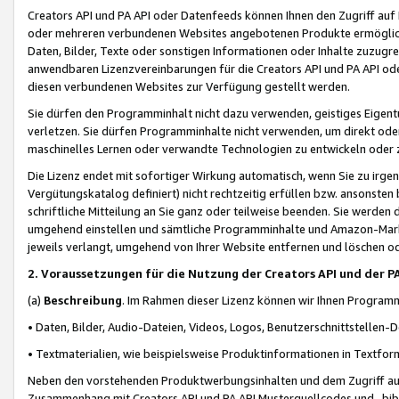
Creators API und PA API oder Datenfeeds können Ihnen den Zugriff auf D
oder mehreren verbundenen Websites angebotenen Produkte ermögliche
Daten, Bilder, Texte oder sonstigen Informationen oder Inhalte zuzugre
anwendbaren Lizenzvereinbarungen für die Creators API und PA API od
diesen verbundenen Websites zur Verfügung gestellt werden.
Sie dürfen den Programminhalt nicht dazu verwenden, geistiges Eigent
verletzen. Sie dürfen Programminhalte nicht verwenden, um direkt ode
maschinelles Lernen oder verwandte Technologien zu entwickeln oder zu
Die Lizenz endet mit sofortiger Wirkung automatisch, wenn Sie zu irg
Vergütungskatalog definiert) nicht rechtzeitig erfüllen bzw. ansonsten
schriftliche Mitteilung an Sie ganz oder teilweise beenden. Sie werden
umgehend einstellen und sämtliche Programminhalte und Amazon-Marke
jeweils verlangt, umgehend von Ihrer Website entfernen und löschen od
2. Voraussetzungen für die Nutzung der Creators API und der P
(a)
Beschreibung
. Im Rahmen dieser Lizenz können wir Ihnen Programmi
• Daten, Bilder, Audio-Dateien, Videos, Logos, Benutzerschnittstellen-
• Textmaterialien, wie beispielsweise Produktinformationen in Textfor
Neben den vorstehenden Produktwerbungsinhalten und dem Zugriff auf 
Zusammenhang mit Creators API und PA API Musterquellcodes und -bibli