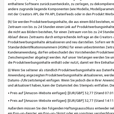
enthaltene Software zurückzuentwickeln, zu zerlegen, zu dekompilier
andere zugrunde liegende Komponenten (wie Modelle, Modellparameter
mit der Creators API, der PA API, Datenfeeds oder in den Produkt Werb
(h) Sie werden Produktwerbungsinhalte, die aus einem Bild bestehen, ni
Zeitraum von bis zu 24 Stunden einen Link auf Produktwerbungsinhalte
die nicht aus Bildern bestehen, für einen Zeitraum von bis zu 24 Stund
Ablauf dieses Zeitraums durch entsprechende Anfrage an die Creators 
Produktwerbungsinhalte aktualisieren und neu darstellen. Sofern wir Ih
Standardidentifikationsnummern (ASINs) für einen unbestimmten Zeitra
Kundenanwendung, dürfen unbeschadet des Vorstehenden Produktwerbu
Zwischenspeicher abgelegt werden. Auf unser Verlangen werden Sie un
die Produktwerbungsinhalte enthält oder nutzt, damit wir Ihre Einhalt
(i) Wenn Sie seltener als stündlich Produktwerbungsinhalte aus Datenfe
Anwendung angezeigten Produktwerbungsinhalte aktualisieren, werden 
Datums-/Uhrzeitstempel einfügen. Wenn Sie jedoch die in Ihrer Anwe
und aktualisiert haben, kann der Datumsteil des Stempels entfallen. Dies
• Preis auf [Amazon-Website einfügen]: [EUR/GBP] 32,77 (Stand 07.01.
• Preis auf [Amazon-Website einfügen]: [EUR/GBP] 32,77 (Stand 14:11 
Außerdem müssen Sie den folgenden Haftungsausschluss entweder neb
ein Pop-up-Fenster, ein Pop-up-Skript oder ein sonstiges vergleichba