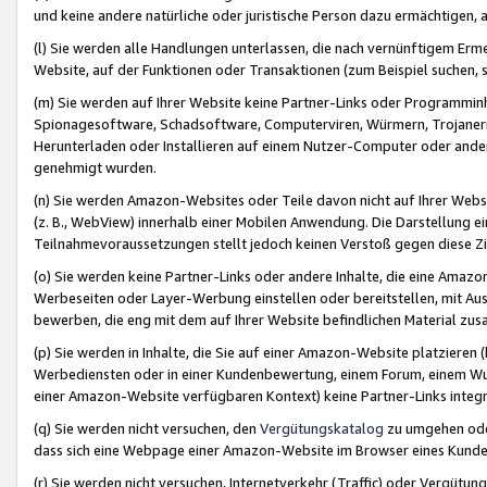
und keine andere natürliche oder juristische Person dazu ermächtigen, a
(l) Sie werden alle Handlungen unterlassen, die nach vernünftigem Erme
Website, auf der Funktionen oder Transaktionen (zum Beispiel suchen, s
(m) Sie werden auf Ihrer Website keine Partner-Links oder Programmin
Spionagesoftware, Schadsoftware, Computerviren, Würmern, Trojaner
Herunterladen oder Installieren auf einem Nutzer-Computer oder ande
genehmigt wurden.
(n) Sie werden Amazon-Websites oder Teile davon nicht auf Ihrer Websi
(z. B., WebView) innerhalb einer Mobilen Anwendung. Die Darstellung ein
Teilnahmevoraussetzungen stellt jedoch keinen Verstoß gegen diese Zif
(o) Sie werden keine Partner-Links oder andere Inhalte, die eine Am
Werbeseiten oder Layer-Werbung einstellen oder bereitstellen, mit Au
bewerben, die eng mit dem auf Ihrer Website befindlichen Material z
(p) Sie werden in Inhalte, die Sie auf einer Amazon-Website platzier
Werbediensten oder in einer Kundenbewertung, einem Forum, einem Wun
einer Amazon-Website verfügbaren Kontext) keine Partner-Links integr
(q) Sie werden nicht versuchen, den
Vergütungskatalog
zu umgehen oder
dass sich eine Webpage einer Amazon-Website im Browser eines Kunden 
(r) Sie werden nicht versuchen, Internetverkehr (Traffic) oder Vergü