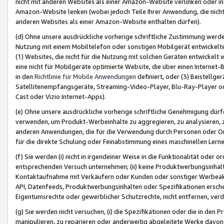
nicht mit anderen Websites als einer Amazon-Website verlinken oder i
Amazon-Website lenken (wobei jedoch Teile Ihrer Anwendung, die nich
anderen Websites als einer Amazon-Website enthalten dürfen).
(d) Ohne unsere ausdrückliche vorherige schriftliche Zustimmung werd
Nutzung mit einem Mobiltelefon oder sonstigen Mobilgerät entwickelt
(1) Websites, die nicht für die Nutzung mit solchen Geräten entwickelt
eine nicht für Mobilgeräte optimierte Website, die über einen Interne
in den
Richtlinie für Mobile Anwendungen
definiert, oder (3) Beistellge
Satellitenempfangsgeräte, Streaming-Video-Player, Blu-Ray-Player ode
Cast oder Vizio Internet-Apps).
(e) Ohne unsere ausdrückliche vorherige schriftliche Genehmigung dürfe
verwenden, um Produkt-Werbeinhalte zu aggregieren, zu analysieren, 
anderen Anwendungen, die für die Verwendung durch Personen oder Or
für die direkte Schulung oder Feinabstimmung eines maschinellen Lern
(f) Sie werden (i) nicht in irgendeiner Weise in die Funktionalität ode
entsprechenden Versuch unternehmen; (ii) keine Produktwerbungsinha
Kontaktaufnahme mit Verkäufern oder Kunden oder sonstiger Werbeaktiv
API, Datenfeeds, Produktwerbungsinhalten oder Spezifikationen erschei
Eigentumsrechte oder gewerblicher Schutzrechte, nicht entfernen, verd
(g) Sie werden nicht versuchen, (i) die Spezifikationen oder die in de
manipulieren, zu reparieren oder anderweitig abgeleitete Werke davon z