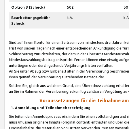
Option 3 (Scheck)
50£
50
Bearbeitungsgebühr
k.A.
k.A
Scheck
Sind auf Ihrem Konto für einen Zeitraum von mindestens drei Jahren kein
Frist von sieben Tagen nach einer entsprechenden Ankündigung die für
Schlussbetrag zurückzuhalten, der dem in der Übersicht Mindestausz
Mindestauszahlungsbetrag entspricht. Ferner können eine etwaig aufg
unterliegen oder durch geltende Verjährungsfristen verfallen.
An Sie unter Abzug bzw. Einbehalt aller in der Vereinbarung beschrieb
Ihnen gemäß der Vereinbarung zustehenden Beträge dar.
Sollten Sie, gleich aus welchem Grund, eine Überschusszahlung erhalte
an Sie im Rahmen der Vereinbarung zukünftig zahlbaren Vergütung zu 
Voraussetzungen für die Teilnahme a
1. Anmeldung und Teilnahmeberechtigung
Sie leiten den Anmeldeprozess ein, indem Sie einen vollständigen und 
muss/müssen originäre Inhalte (original content) enthalten und über d
Originalinhalte, die Materialien von Dritten verwenden, müssen wese