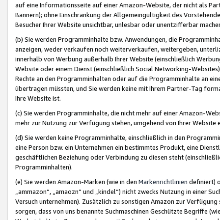
auf eine Informationsseite auf einer Amazon-Website, der nicht als Part
Bannern); ohne Einschränkung der Allgemeingültigkeit des Vorstehende
Besucher Ihrer Website unsichtbar, unlesbar oder unentzifferbar mache
(b) Sie werden Programminhalte bzw. Anwendungen, die Programminhalt
anzeigen, weder verkaufen noch weiterverkaufen, weitergeben, unterli
innerhalb von Werbung außerhalb Ihrer Website (einschließlich Werbun
Website oder einem Dienst (einschließlich Social Networking-Website
Rechte an den Programminhalten oder auf die Programminhalte an eine a
übertragen müssten, und Sie werden keine mit Ihrem Partner-Tag formati
Ihre Website ist.
(c) Sie werden Programminhalte, die nicht mehr auf einer Amazon-Websit
mehr zur Nutzung zur Verfügung stehen, umgehend von Ihrer Website e
(d) Sie werden keine Programminhalte, einschließlich in den Programmin
eine Person bzw. ein Unternehmen ein bestimmtes Produkt, eine Dienstle
geschäftlichen Beziehung oder Verbindung zu diesen steht (einschließli
Programminhalten).
(e) Sie werden Amazon-Marken (wie in den
Markenrichtlinien
definiert) 
„ammazon“, „amaozn“ und „kindel“) nicht zwecks Nutzung in einer Suc
Versuch unternehmen). Zusätzlich zu sonstigen Amazon zur Verfügung 
sorgen, dass von uns benannte Suchmaschinen Geschützte Begriffe (wie 