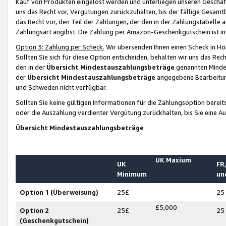
Kauf von Produkten eingelöst werden und unterliegen unseren Geschäf
uns das Recht vor, Vergütungen zurückzuhalten, bis der fällige Gesamt
das Recht vor, den Teil der Zahlungen, der den in der Zahlungstabelle 
Zahlungsart angibst. Die Zahlung per Amazon-Geschenkgutschein ist in
Option 3: Zahlung per Scheck.
Wir übersenden Ihnen einen Scheck in Höh
Sollten Sie sich für diese Option entscheiden, behalten wir uns das Rec
den in der
Übersicht Mindestauszahlungsbeträge
genannten Mindest
der
Übersicht Mindestauszahlungsbeträge
angegebene Bearbeitung
und Schweden nicht verfügbar.
Sollten Sie keine gültigen Informationen für die Zahlungsoption bereit
oder die Auszahlung verdienter Vergütung zurückhalten, bis Sie eine A
Übersicht Mindestauszahlungsbeträge
UK Maxium
UK
FR,
Minimum
un
Option 1 (Überweisung)
25£
25
£5,000
Option 2
25£
25
(Geschenkgutschein)