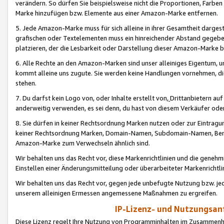
verändern. So dürfen Sie beispielsweise nicht die Proportionen, Farb
Marke hinzufügen bzw. Elemente aus einer Amazon-Marke entfernen.
5. Jede Amazon-Marke muss für sich alleine in ihrer Gesamtheit darge
grafischen oder Textelementen muss ein hinreichender Abstand gegebe
platzieren, der die Lesbarkeit oder Darstellung dieser Amazon-Marke b
6. Alle Rechte an den Amazon-Marken sind unser alleiniges Eigentum, 
kommt alleine uns zugute. Sie werden keine Handlungen vornehmen, 
stehen.
7. Du darfst kein Logo von, oder Inhalte erstellt von,
Drittanbietern au
anderweitig verwenden, es sei denn, du hast von diesem Verkäufer oder
8. Sie dürfen in keiner Rechtsordnung Marken nutzen oder zur Eintragu
keiner Rechtsordnung Marken, Domain-Namen, Subdomain-Namen, Benu
Amazon-Marke zum Verwechseln ähnlich sind.
Wir behalten uns das Recht vor, diese Markenrichtlinien und die gene
Einstellen einer Änderungsmitteilung oder überarbeiteter Markenricht
Wir behalten uns das Recht vor, gegen jede unbefugte Nutzung bzw. jede 
unserem alleinigen Ermessen angemessene Maßnahmen zu ergreifen.
IP-Lizenz- und Nutzungsan
Diese Lizenz regelt Ihre Nutzung von Programminhalten im Zusammen