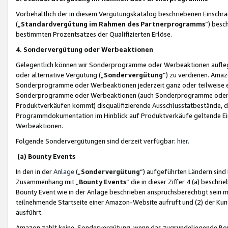
Vorbehaltlich der in diesem Vergütungskatalog beschriebenen Einschr
(„
Standardvergütung im Rahmen des Partnerprogramms
“) besc
bestimmten Prozentsatzes der Qualifizierten Erlöse.
4. Sondervergütung oder Werbeaktionen
Gelegentlich können wir Sonderprogramme oder Werbeaktionen auflegen,
oder alternative Vergütung („
Sondervergütung
”) zu verdienen. Amazo
Sonderprogramme oder Werbeaktionen jederzeit ganz oder teilweise einz
Sonderprogramme oder Werbeaktionen (auch Sonderprogramme oder We
Produktverkäufen kommt) disqualifizierende Ausschlusstatbestände, di
Programmdokumentation im Hinblick auf Produktverkäufe geltende E
Werbeaktionen.
Folgende Sondervergütungen sind derzeit verfügbar:
hier
.
(a) Bounty Events
In den in der
Anlage
(„
Sondervergütung
“) aufgeführten Ländern sind
Zusammenhang mit „
Bounty Events
“ die in dieser Ziffer 4 (a) besch
Bounty Event wie in der Anlage beschrieben anspruchsberechtigt sein mu
teilnehmende Startseite einer Amazon-Website aufruft und (2) der Kun
ausführt.
Amazon zahlt keine Sondervergütung, wenn das zugrundeliegende Boun