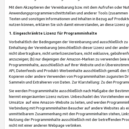
Mit dem Akzeptieren der Vereinbarung bzw. mit dem Aufrufen oder Nutz
Anwendungsprogrammierschnittstellen und anderer Tools (zusammen die
Texten und sonstigen Informationen und Inhalten in Bezug auf Produkte
nutzen können, erklären Sie sich damit einverstanden, an diese Lizenz 
1. Eingeschränkte Lizenz für Programminhalte
Vorbehaltlich der Bedingungen der Vereinbarung und ausschließlich z
Einhaltung der Vereinbarung (einschließlich dieser Lizenz und der ande
nicht übertragbare, nicht unterlizenzierbare, nicht exklusive, gebühren
anzuzeigen; (b) nur diejenigen der Amazon-Marken zu verwenden (wie in 
Programminhalte, ausschließlich auf Ihrer Website und in Übereinstimmu
API, Datenfeeds und Produkt-Werbeinhalte ausschließlich gemäß den Spe
Kopieren oder andere Verwenden von Programminhalten zugunsten Dri
Sammeln und Extrahieren von Daten. Zur Klarstellung: Zu den Program
Sie werden Programminhalte ausschließlich nach Maßgabe der Besti
hiermit eingeräumten Lizenz nutzen. Unbeschadet des Vorstehenden we
Umsätze auf eine Amazon-Website zu leiten, und werden Programminhal
Verbindung mit Programminhalten Besucher auf andere Websites als ein
unmittelbarem Zusammenhang mit den Programminhalten stehen, Links z
Nutzung der Programminhalte ausschließlich mit der betreffenden Pr
nicht mit einer anderen Webpage verlinken.