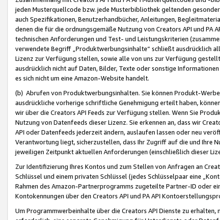
jeden Musterquellcode bzw. jede Musterbibliothek geltenden gesonder
auch Spezifikationen, Benutzerhandbücher, Anleitungen, Begleitmaterial
denen die für die ordnungsgemäße Nutzung von Creators API und PA A
technischen Anforderungen und Test- und Leistungskriterien (zusammen
verwendete Begriff „Produktwerbungsinhalte“ schließt ausdrücklich al
Lizenz zur Verfügung stellen, sowie alle von uns zur Verfügung gestel
ausdrücklich nicht auf Daten, Bilder, Texte oder sonstige Informatione
es sich nicht um eine Amazon-Website handelt.
(b) Abrufen von Produktwerbungsinhalten. Sie können Produkt-Werbein
ausdrückliche vorherige schriftliche Genehmigung erteilt haben, könn
wir über die Creators API Feeds zur Verfügung stellen. Wenn Sie Produk
Nutzung von Datenfeeds dieser Lizenz. Sie erkennen an, dass wir Creat
API oder Datenfeeds jederzeit ändern, auslaufen lassen oder neu veröffe
Verantwortung liegt, sicherzustellen, dass Ihr Zugriff auf die und Ihr
jeweiligen Zeitpunkt aktuellen Anforderungen (einschließlich dieser Liz
Zur Identifizierung Ihres Kontos und zum Stellen von Anfragen an Crea
Schlüssel und einem privaten Schlüssel (jedes Schlüsselpaar eine „Kon
Rahmen des Amazon-Partnerprogramms zugeteilte Partner-ID oder ein
Kontokennungen über den Creators API und PA API Kontoerstellungspro
Um Programmwerbeinhalte über die Creators API Dienste zu erhalten, m