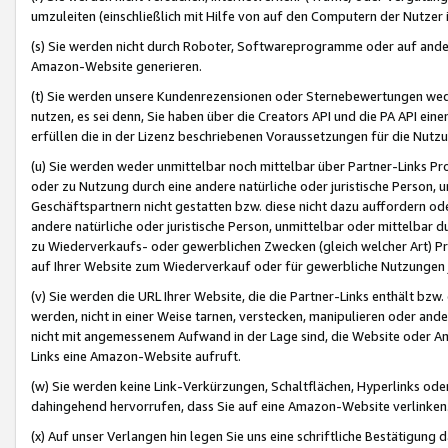
umzuleiten (einschließlich mit Hilfe von auf den Computern der Nutzer i
(s) Sie werden nicht durch Roboter, Softwareprogramme oder auf andere
Amazon-Website generieren.
(t) Sie werden unsere Kundenrezensionen oder Sternebewertungen wed
nutzen, es sei denn, Sie haben über die Creators API und die PA API e
erfüllen die in der Lizenz beschriebenen Voraussetzungen für die Nutzu
(u) Sie werden weder unmittelbar noch mittelbar über Partner-Links P
oder zu Nutzung durch eine andere natürliche oder juristische Person,
Geschäftspartnern nicht gestatten bzw. diese nicht dazu auffordern od
andere natürliche oder juristische Person, unmittelbar oder mittelbar
zu Wiederverkaufs- oder gewerblichen Zwecken (gleich welcher Art) 
auf Ihrer Website zum Wiederverkauf oder für gewerbliche Nutzungen 
(v) Sie werden die URL Ihrer Website, die die Partner-Links enthält b
werden, nicht in einer Weise tarnen, verstecken, manipulieren oder and
nicht mit angemessenem Aufwand in der Lage sind, die Website oder A
Links eine Amazon-Website aufruft.
(w) Sie werden keine Link-Verkürzungen, Schaltflächen, Hyperlinks ode
dahingehend hervorrufen, dass Sie auf eine Amazon-Website verlinken
(x) Auf unser Verlangen hin legen Sie uns eine schriftliche Bestätigung