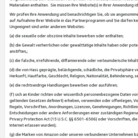
Materialien enthalten. Sie müssen Ihre Website(s) in Ihrer Anwendung ide
Wir prüfen Ihre Anwendung und benachrichtigen Sie, ob sie angenommen
auf Aufnahme Ihrer Website in das Partnerprogramm und Sie dürfen kei
Ungeeignet sind unter anderem Websites:
(a) die sexuelle oder obszöne Inhalte bewerben oder enthalten;
(b) die Gewalt verherrlichen oder gewalttätige Inhalte haben oder pot
anstiften,;
(c) die falsche, irreführende, diffamierende oder verleumderische Inha
(d) die von Hass geprägte, belästigende, schädliche, die Privatsphäre v
Herkunft, Hautfarbe, Geschlecht, Religion, Nationalität, Behinderung, 
(e) die rechtswidrige Handlungen bewerben oder ausführen;
(f) sich an Kinder richten oder wissentlich personenbezogene Daten vo
geltenden Gesetzen definiert) erheben, verwenden oder offenlegen, Vo
Regeln, Vorschriften, Anordnungen, Lizenzen, Genehmigungen, Richtlini
Entscheidungen oder andere Anforderungen einer zuständigen Regierung
Privacy Protection Act (15 U.S.C. §§ 6501-6506) oder Vorschriften, di
Internet erlassen wurden);
(g) die Marken von Amazon oder unseren verbundenen Unternehmen b