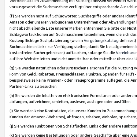
Werbeinhalte im Zusammenhang mit Suchergebnissen verwendet werden,
vorausgesetzt die Suchmaschine verfügt über entsprechende Ausschlu
(f) Sie werden nicht auf Schlagwörter, Suchbegriffe oder andere Ident
Amazon oder unseren verbundenen Unternehmen oder Abwandlungen bzw
nicht abschließende Liste unserer Marken entnehmen Sie bitte der Nich
Schlagwortauktionen auf Suchmaschinen teilnehmen, wenn die sich da
Kostenpflichtige Suchplatzierung (wie im
Vergütungskatalog
definiert
Suchmaschinen Links zur Verfügung stellen, damit Sie bei allgemeinen I
kostenfreien Suchergebnissen) auftauchen, solange Sie die
Vereinbaru
auf Ihre Website leiten und nicht unmittelbar oder mittelbar über eine
(g) Sie werden natürlichen oder juristischen Personen für die Nutzung 
Form von Geld, Rabatten, Preisnachlässen, Punkten, Spenden für Hilfs
beispielsweise keine Prämien- oder Treueprogramme auflegen, die Anrei
Partner-Links zu besuchen.
(h) Sie werden die Inhalte von elektronischen Formularen oder anderem M
abfangen, aufzeichnen, umleiten, auslesen, auslegen oder ausfüllen.
(i) Sie werden keine Kontodaten, die unsere Kunden im Zusammenhang 
Kunden der Amazon-Websites), abfragen, erheben, einholen, speichern,
(j) Sie werden Funktionen von Schaltflächen, Links oder andere Funkti
(k) Sie werden keine Bestellungen oder andere Geschäfte über eine Ama