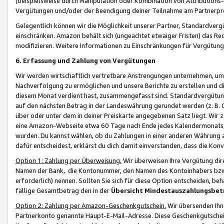
(beispielsweise durch Manipulation oder Kombination von Attributions-
Vergütungen und/oder der Beendigung deiner Teilnahme am Partnerp
Gelegentlich können wir die Möglichkeit unserer Partner, Standardv
einschränken. Amazon behält sich (ungeachtet etwaiger Fristen) das Re
modifizieren. Weitere Informationen zu Einschränkungen für Vergütung
6. Erfassung und Zahlung von Vergütungen
Wir werden wirtschaftlich vertretbare Anstrengungen unternehmen, um 
Nachverfolgung zu ermöglichen und unsere Berichte zu erstellen und di
diesem Monat verdient hast, zusammengefasst sind. Standardvergütung
auf den nächsten Betrag in der Landeswährung gerundet werden (z. B. C
über oder unter dem in deiner Preiskarte angegebenen Satz liegt. Wir
eine Amazon-Webseite etwa 60 Tage nach Ende jedes Kalendermonats, i
wurden. Du kannst wählen, ob du Zahlungen in einer anderen Währung
dafür entscheidest, erklärst du dich damit einverstanden, dass die K
Option 1: Zahlung per Überweisung.
Wir überweisen Ihre Vergütung dir
Namen der Bank, die Kontonummer, den Namen des Kontoinhabers bzw. a
erforderlich) nennen. Sollten Sie sich für diese Option entscheiden, be
fällige Gesamtbetrag den in der
Übersicht Mindestauszahlungsbet
Option 2: Zahlung per Amazon-Geschenkgutschein.
Wir übersenden Ihne
Partnerkonto genannte Haupt-E-Mail-Adresse. Diese Geschenkgutschei