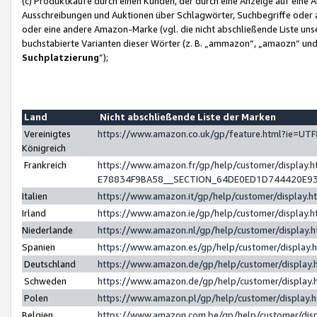
(c) Produktkäufe durch einen Kunden, der durch eine Anzeige auf eine 
Ausschreibungen und Auktionen über Schlagwörter, Suchbegriffe oder 
oder eine andere Amazon-Marke (vgl. die nicht abschließende Liste un
buchstabierte Varianten dieser Wörter (z. B. „ammazon“, „amaozn“ und „
Suchplatzierung
”);
Land
Nicht abschließende Liste der Marken
Vereinigtes
https://www.amazon.co.uk/gp/feature.html?ie=U
Königreich
Frankreich
https://www.amazon.fr/gp/help/customer/displa
E78834F9BA58__SECTION_64DE0ED1D744420E9
Italien
https://www.amazon.it/gp/help/customer/display
Irland
https://www.amazon.ie/gp/help/customer/displa
Niederlande
https://www.amazon.nl/gp/help/customer/display
Spanien
https://www.amazon.es/gp/help/customer/display
Deutschland
https://www.amazon.de/gp/help/customer/displa
Schweden
https://www.amazon.de/gp/help/customer/displa
Polen
https://www.amazon.pl/gp/help/customer/display
Belgien
https://www.amazon.com.be/gp/help/customer/d