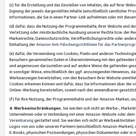
(c) für die Erstellung und das Einstellen von Inhalten, die auf Ihrer We
Eignung der jeweils dargestellten Inhalte (einschließlich sämtlicher 
Informationen, die Sie in einen Partner-Link aufnehmen oder mit diese
(d) dafür, dass die Nutzung der Programminhalte, Ihrer Website und des 
Verletzung oder missbräuchliche Ausübung unserer Rechte bzw. der Recht
Markenrechte, Datenschutzrechte, Veröffentlichungsrechte oder anderer
Einhaltung der
Amazon Anti-Fälschungsrichtlinien für das Partnerpro
(e) dafür, die Verwendung von Cookies, Pixeln und anderen Technologien
Besuchern gesammelten Daten in Übereinstimmung mit den geltenden Ge
und angemessen darzustellen und auf andere Weise die geltenden geset
in sonstiger Weise, einschließlich des ggf. anzuzeigenden Hinweises, d
Werbeanzeigen bereitstellen, von den Besuchern Ihrer Website unmitte
Cookies erkennen können und dafür, dass Sie Informationen über die v
Online-Werbung bereitstellen, soweit nach den anwendbaren gesetzlic
(f) für Ihre Nutzung, der Programminhalte und der Amazon-Marken, u
4. Werbeeinschränkungen.
Sie werden sich nicht an Werbe-, Market
Unternehmen oder in Verbindung mit einer Amazon-Website oder dem Pa
Vereinbarung
gestattet sind. Sie werden sich nicht an Werbeaktivitäten
Logos von uns oder unseren Partnern (einschließlich Amazon-Marken), 
E-Books, physischen Postsendungen, physischen Dokumenten oder in 