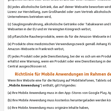
(b) jedes alkoholische Getränk, das auf deiner Webseite beworben wird
Lizenz zur Herstellung, zum Großhandel oder zum Vertrieb alkoholisch
Unternehmens betrieben wird,
(c) Säuglingsnahruhrung, alkoholische Getränke oder Tabakwaren und E
Webseiten in der EU und im Vereinigten Königreich wirbst,
(d) pflanzliche Raucherprodukte, wenn du für die Amazon-Webseite in B
(e) Produkte ohne medizinischen Verwendungszweck gemäß Anhang XVI 
Amazon-Webseite in Frankreich wirbst,
(f) jedes Produkt oder jede Dienstleistung, bei der es sich um ein Prod
erhältst eine Warnung, wenn ein Produkt oder eine Dienstleistung in de
Central ausgeschlossen ist.
Richtlinie für Mobile Anwendungen im Rahmen de
Wenn Ihre Website eine für die Nutzung auf Mobiltelefonen, Tablets 
„
Mobile Anwendung
“) enthält, gilt Folgendes:
(a) Ihre Mobile Anwendung muss in den App-Stores von Google Play, A
(b) Ihre Mobile Anwendung muss kostenlos heruntergeladen werden könn
(c) Ihre Mobile Anwendung muss originäre Inhalte haben,