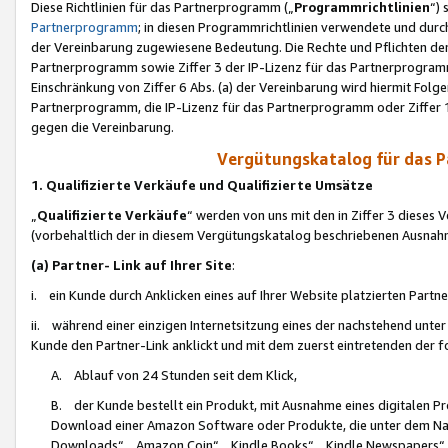
Diese Richtlinien für das Partnerprogramm („
Programmrichtlinien
“)
Partnerprogramm
; in diesen Programmrichtlinien verwendete und durch
der Vereinbarung zugewiesene Bedeutung. Die Rechte und Pflichten de
Partnerprogramm sowie Ziffer 3 der IP-Lizenz für das Partnerprogram
Einschränkung von Ziffer 6 Abs. (a) der Vereinbarung wird hiermit Fol
Partnerprogramm, die IP-Lizenz für das Partnerprogramm oder Ziffer 1
gegen die Vereinbarung.
Vergütungskatalog für das 
1. Qualifizierte Verkäufe und Qualifizierte Umsätze
„
Qualifizierte Verkäufe
“ werden von uns mit den in Ziffer 3 diese
(vorbehaltlich der in diesem Vergütungskatalog beschriebenen Ausnah
(a) Partner- Link auf Ihrer Site
:
i. ein Kunde durch Anklicken eines auf Ihrer Website platzierten Part
ii. während einer einzigen Internetsitzung eines der nachstehend unter (i)
Kunde den Partner-Link anklickt und mit dem zuerst eintretenden der f
A. Ablauf von 24 Stunden seit dem Klick,
B. der Kunde bestellt ein Produkt, mit Ausnahme eines digitalen P
Download einer Amazon Software oder Produkte, die unter dem N
Downloads“, „Amazon Coin“, „Kindle Books“, „Kindle Newspapers“, „