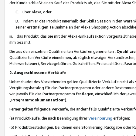
der Kunde schließt einen Kauf des Produkts ab, das Sie mit der Alexa 
C. über Alexa, oder
D. indem er das Produkt innerhalb der Skills Session in den Waren
seiner erstmaligen Teilnahme an der Alexa Shopping Action abschlie
iii. das Produkt, das Sie mit der Alexa-Einkaufsaktion vorgestellt ha
ihm bezahlt.
Die aus den einzelnen Qualifizierten Verkäufen generierten „
Qualifizi
Qualifizierten Verkäufe einnehmen, abzüglich etwaiger Versandkosten
Mehrwertsteuer), Servicegebühren, Gutschriften, Preisnachlässe, Bear
2. Ausgeschlossene Verkäufe
Unbeschadet des Vorstehenden gelten Qualifizierte Verkäufe nicht als
Vergütungskatalog für das Partnerprogramm oder andere Bestimmungen,
wir jeweils für das Partnerprogramm festlegen, einschließlich der jewe
„
Programmdokumentation
“).
Ferner gelten folgende Verkäufe, die andernfalls Qualifizierte Verkä
(a) Produktkäufe, die nach Beendigung Ihrer
Vereinbarung
erfolgen;
(b) Produktbestellungen, bei denen eine Stornierung, Rückgabe oder R