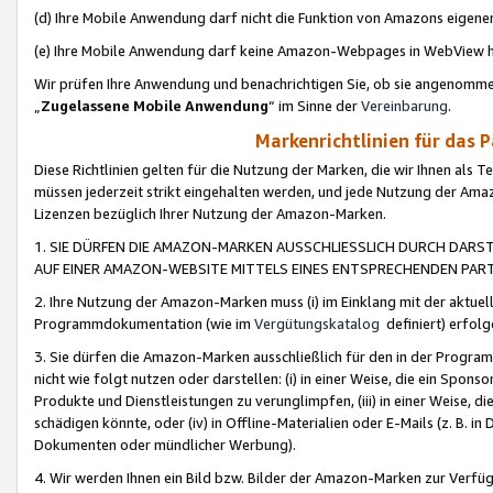
(d) Ihre Mobile Anwendung darf nicht die Funktion von Amazons eige
(e) Ihre Mobile Anwendung darf keine Amazon-Webpages in WebView 
Wir prüfen Ihre Anwendung und benachrichtigen Sie, ob sie angenomm
„
Zugelassene Mobile Anwendung
“ im Sinne der
Vereinbarung
.
Markenrichtlinien für das 
Diese Richtlinien gelten für die Nutzung der Marken, die wir Ihnen als 
müssen jederzeit strikt eingehalten werden, und jede Nutzung der Ama
Lizenzen bezüglich Ihrer Nutzung der Amazon-Marken.
1. SIE DÜRFEN DIE AMAZON-MARKEN AUSSCHLIESSLICH DURCH DARS
AUF EINER AMAZON-WEBSITE MITTELS EINES ENTSPRECHENDEN PART
2. Ihre Nutzung der Amazon-Marken muss (i) im Einklang mit der aktuells
Programmdokumentation (wie im
Vergütungskatalog
definiert) erfolg
3. Sie dürfen die Amazon-Marken ausschließlich für den in der Progr
nicht wie folgt nutzen oder darstellen: (i) in einer Weise, die ein Spo
Produkte und Dienstleistungen zu verunglimpfen, (iii) in einer Weise
schädigen könnte, oder (iv) in Offline-Materialien oder E-Mails (z. B.
Dokumenten oder mündlicher Werbung).
4. Wir werden Ihnen ein Bild bzw. Bilder der Amazon-Marken zur Verfüg