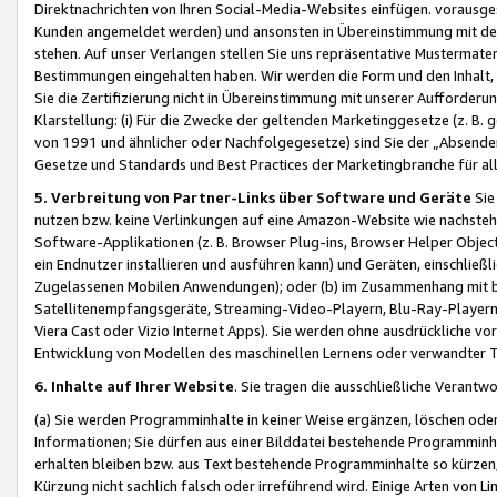
Direktnachrichten von Ihren Social-Media-Websites einfügen. vorausg
Kunden angemeldet werden) und ansonsten in Übereinstimmung mit der
stehen. Auf unser Verlangen stellen Sie uns repräsentative Mustermater
Bestimmungen eingehalten haben. Wir werden die Form und den Inhalt, di
Sie die Zertifizierung nicht in Übereinstimmung mit unserer Aufforderu
Klarstellung: (i) Für die Zwecke der geltenden Marketinggesetze (z. 
von 1991 und ähnlicher oder Nachfolgegesetze) sind Sie der „Absender“ j
Gesetze und Standards und Best Practices der Marketingbranche für 
5. Verbreitung von Partner-Links über Software und Geräte
Sie
nutzen bzw. keine Verlinkungen auf eine Amazon-Website wie nachsteh
Software-Applikationen (z. B. Browser Plug-ins, Browser Helper Objec
ein Endnutzer installieren und ausführen kann) und Geräten, einschlie
Zugelassenen Mobilen Anwendungen); oder (b) im Zusammenhang mit bzw.
Satellitenempfangsgeräte, Streaming-Video-Playern, Blu-Ray-Playern 
Viera Cast oder Vizio Internet Apps). Sie werden ohne ausdrückliche v
Entwicklung von Modellen des maschinellen Lernens oder verwandter 
6. Inhalte auf Ihrer Website
. Sie tragen die ausschließliche Verantwo
(a) Sie werden Programminhalte in keiner Weise ergänzen, löschen oder
Informationen; Sie dürfen aus einer Bilddatei bestehende Programminhal
erhalten bleiben bzw. aus Text bestehende Programminhalte so kürzen, 
Kürzung nicht sachlich falsch oder irreführend wird. Einige Arten von L