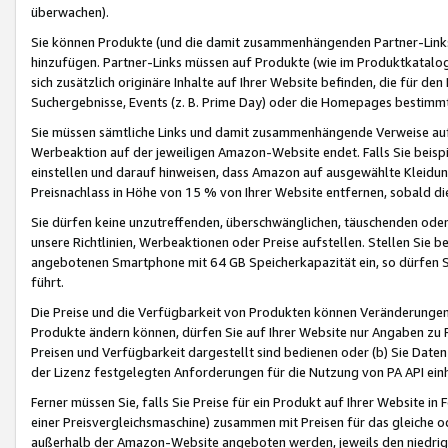
überwachen).
Sie können Produkte (und die damit zusammenhängenden Partner-Links)
hinzufügen. Partner-Links müssen auf Produkte (wie im Produktkatalog de
sich zusätzlich originäre Inhalte auf Ihrer Website befinden, die für 
Suchergebnisse, Events (z. B. Prime Day) oder die Homepages bestimmte
Sie müssen sämtliche Links und damit zusammenhängende Verweise auf z
Werbeaktion auf der jeweiligen Amazon-Website endet. Falls Sie beisp
einstellen und darauf hinweisen, dass Amazon auf ausgewählte Kleidun
Preisnachlass in Höhe von 15 % von Ihrer Website entfernen, sobald di
Sie dürfen keine unzutreffenden, überschwänglichen, täuschenden od
unsere Richtlinien, Werbeaktionen oder Preise aufstellen. Stellen Sie 
angebotenen Smartphone mit 64 GB Speicherkapazität ein, so dürfen S
führt.
Die Preise und die Verfügbarkeit von Produkten können Veränderungen 
Produkte ändern können, dürfen Sie auf Ihrer Website nur Angaben zu P
Preisen und Verfügbarkeit dargestellt sind bedienen oder (b) Sie Daten
der Lizenz festgelegten Anforderungen für die Nutzung von PA API einh
Ferner müssen Sie, falls Sie Preise für ein Produkt auf Ihrer Website in 
einer Preisvergleichsmaschine) zusammen mit Preisen für das gleiche o
außerhalb der Amazon-Website angeboten werden, jeweils den niedrigst