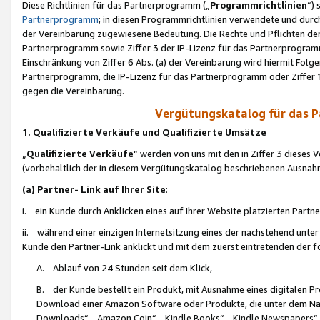
Diese Richtlinien für das Partnerprogramm („
Programmrichtlinien
“)
Partnerprogramm
; in diesen Programmrichtlinien verwendete und durch
der Vereinbarung zugewiesene Bedeutung. Die Rechte und Pflichten de
Partnerprogramm sowie Ziffer 3 der IP-Lizenz für das Partnerprogram
Einschränkung von Ziffer 6 Abs. (a) der Vereinbarung wird hiermit Fol
Partnerprogramm, die IP-Lizenz für das Partnerprogramm oder Ziffer 1
gegen die Vereinbarung.
Vergütungskatalog für das 
1. Qualifizierte Verkäufe und Qualifizierte Umsätze
„
Qualifizierte Verkäufe
“ werden von uns mit den in Ziffer 3 diese
(vorbehaltlich der in diesem Vergütungskatalog beschriebenen Ausnah
(a) Partner- Link auf Ihrer Site
:
i. ein Kunde durch Anklicken eines auf Ihrer Website platzierten Part
ii. während einer einzigen Internetsitzung eines der nachstehend unter (i)
Kunde den Partner-Link anklickt und mit dem zuerst eintretenden der f
A. Ablauf von 24 Stunden seit dem Klick,
B. der Kunde bestellt ein Produkt, mit Ausnahme eines digitalen P
Download einer Amazon Software oder Produkte, die unter dem N
Downloads“, „Amazon Coin“, „Kindle Books“, „Kindle Newspapers“, „