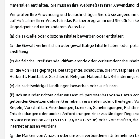
Materialien enthalten. Sie müssen Ihre Website(s) in Ihrer Anwendung ide
Wir prüfen Ihre Anwendung und benachrichtigen Sie, ob sie angenommen
auf Aufnahme Ihrer Website in das Partnerprogramm und Sie dürfen kei
Ungeeignet sind unter anderem Websites:
(a) die sexuelle oder obszöne Inhalte bewerben oder enthalten;
(b) die Gewalt verherrlichen oder gewalttätige Inhalte haben oder pot
anstiften,;
(c) die falsche, irreführende, diffamierende oder verleumderische Inha
(d) die von Hass geprägte, belästigende, schädliche, die Privatsphäre v
Herkunft, Hautfarbe, Geschlecht, Religion, Nationalität, Behinderung, 
(e) die rechtswidrige Handlungen bewerben oder ausführen;
(f) sich an Kinder richten oder wissentlich personenbezogene Daten vo
geltenden Gesetzen definiert) erheben, verwenden oder offenlegen, Vo
Regeln, Vorschriften, Anordnungen, Lizenzen, Genehmigungen, Richtlini
Entscheidungen oder andere Anforderungen einer zuständigen Regierung
Privacy Protection Act (15 U.S.C. §§ 6501-6506) oder Vorschriften, di
Internet erlassen wurden);
(g) die Marken von Amazon oder unseren verbundenen Unternehmen b