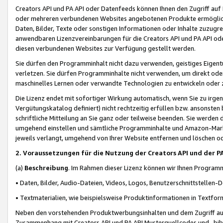
Creators API und PA API oder Datenfeeds können Ihnen den Zugriff auf D
oder mehreren verbundenen Websites angebotenen Produkte ermögliche
Daten, Bilder, Texte oder sonstigen Informationen oder Inhalte zuzugre
anwendbaren Lizenzvereinbarungen für die Creators API und PA API od
diesen verbundenen Websites zur Verfügung gestellt werden.
Sie dürfen den Programminhalt nicht dazu verwenden, geistiges Eigent
verletzen. Sie dürfen Programminhalte nicht verwenden, um direkt ode
maschinelles Lernen oder verwandte Technologien zu entwickeln oder zu
Die Lizenz endet mit sofortiger Wirkung automatisch, wenn Sie zu irg
Vergütungskatalog definiert) nicht rechtzeitig erfüllen bzw. ansonsten
schriftliche Mitteilung an Sie ganz oder teilweise beenden. Sie werden
umgehend einstellen und sämtliche Programminhalte und Amazon-Marke
jeweils verlangt, umgehend von Ihrer Website entfernen und löschen od
2. Voraussetzungen für die Nutzung der Creators API und der P
(a)
Beschreibung
. Im Rahmen dieser Lizenz können wir Ihnen Programmi
• Daten, Bilder, Audio-Dateien, Videos, Logos, Benutzerschnittstellen-
• Textmaterialien, wie beispielsweise Produktinformationen in Textfor
Neben den vorstehenden Produktwerbungsinhalten und dem Zugriff auf 
Zusammenhang mit Creators API und PA API Musterquellcodes und -bibli