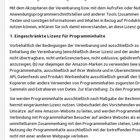
Mit dem Akzeptieren der Vereinbarung bzw. mit dem Aufrufen oder Nutz
Anwendungsprogrammierschnittstellen und anderer Tools (zusammen die
Texten und sonstigen Informationen und Inhalten in Bezug auf Produkte
nutzen können, erklären Sie sich damit einverstanden, an diese Lizenz 
1. Eingeschränkte Lizenz für Programminhalte
Vorbehaltlich der Bedingungen der Vereinbarung und ausschließlich z
Einhaltung der Vereinbarung (einschließlich dieser Lizenz und der ande
nicht übertragbare, nicht unterlizenzierbare, nicht exklusive, gebühren
anzuzeigen; (b) nur diejenigen der Amazon-Marken zu verwenden (wie in 
Programminhalte, ausschließlich auf Ihrer Website und in Übereinstimmu
API, Datenfeeds und Produkt-Werbeinhalte ausschließlich gemäß den Spe
Kopieren oder andere Verwenden von Programminhalten zugunsten Dri
Sammeln und Extrahieren von Daten. Zur Klarstellung: Zu den Program
Sie werden Programminhalte ausschließlich nach Maßgabe der Besti
hiermit eingeräumten Lizenz nutzen. Unbeschadet des Vorstehenden we
Umsätze auf eine Amazon-Website zu leiten, und werden Programminhal
Verbindung mit Programminhalten Besucher auf andere Websites als ein
unmittelbarem Zusammenhang mit den Programminhalten stehen, Links z
Nutzung der Programminhalte ausschließlich mit der betreffenden Pr
nicht mit einer anderen Webpage verlinken.