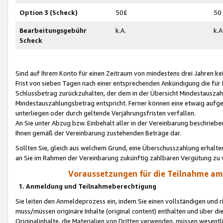
Option 3 (Scheck)
50£
50
Bearbeitungsgebühr
k.A.
k.A
Scheck
Sind auf Ihrem Konto für einen Zeitraum von mindestens drei Jahren kein
Frist von sieben Tagen nach einer entsprechenden Ankündigung die für
Schlussbetrag zurückzuhalten, der dem in der Übersicht Mindestausz
Mindestauszahlungsbetrag entspricht. Ferner können eine etwaig aufg
unterliegen oder durch geltende Verjährungsfristen verfallen.
An Sie unter Abzug bzw. Einbehalt aller in der Vereinbarung beschrieb
Ihnen gemäß der Vereinbarung zustehenden Beträge dar.
Sollten Sie, gleich aus welchem Grund, eine Überschusszahlung erhalte
an Sie im Rahmen der Vereinbarung zukünftig zahlbaren Vergütung zu 
Voraussetzungen für die Teilnahme a
1. Anmeldung und Teilnahmeberechtigung
Sie leiten den Anmeldeprozess ein, indem Sie einen vollständigen und 
muss/müssen originäre Inhalte (original content) enthalten und über d
Originalinhalte, die Materialien von Dritten verwenden, müssen wese