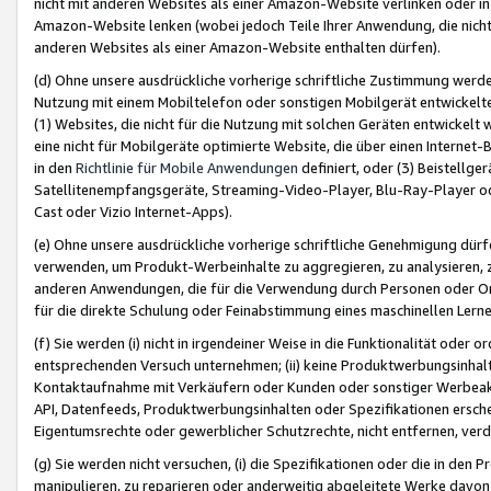
nicht mit anderen Websites als einer Amazon-Website verlinken oder i
Amazon-Website lenken (wobei jedoch Teile Ihrer Anwendung, die nich
anderen Websites als einer Amazon-Website enthalten dürfen).
(d) Ohne unsere ausdrückliche vorherige schriftliche Zustimmung werd
Nutzung mit einem Mobiltelefon oder sonstigen Mobilgerät entwickelt
(1) Websites, die nicht für die Nutzung mit solchen Geräten entwickelt
eine nicht für Mobilgeräte optimierte Website, die über einen Interne
in den
Richtlinie für Mobile Anwendungen
definiert, oder (3) Beistellge
Satellitenempfangsgeräte, Streaming-Video-Player, Blu-Ray-Player ode
Cast oder Vizio Internet-Apps).
(e) Ohne unsere ausdrückliche vorherige schriftliche Genehmigung dürfe
verwenden, um Produkt-Werbeinhalte zu aggregieren, zu analysieren, 
anderen Anwendungen, die für die Verwendung durch Personen oder Or
für die direkte Schulung oder Feinabstimmung eines maschinellen Lern
(f) Sie werden (i) nicht in irgendeiner Weise in die Funktionalität ode
entsprechenden Versuch unternehmen; (ii) keine Produktwerbungsinha
Kontaktaufnahme mit Verkäufern oder Kunden oder sonstiger Werbeaktiv
API, Datenfeeds, Produktwerbungsinhalten oder Spezifikationen erschei
Eigentumsrechte oder gewerblicher Schutzrechte, nicht entfernen, verd
(g) Sie werden nicht versuchen, (i) die Spezifikationen oder die in de
manipulieren, zu reparieren oder anderweitig abgeleitete Werke davon z