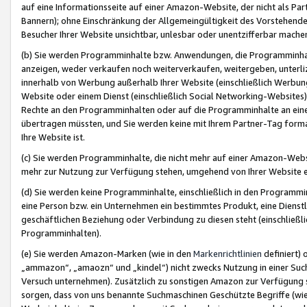
auf eine Informationsseite auf einer Amazon-Website, der nicht als Part
Bannern); ohne Einschränkung der Allgemeingültigkeit des Vorstehende
Besucher Ihrer Website unsichtbar, unlesbar oder unentzifferbar mache
(b) Sie werden Programminhalte bzw. Anwendungen, die Programminhalt
anzeigen, weder verkaufen noch weiterverkaufen, weitergeben, unterli
innerhalb von Werbung außerhalb Ihrer Website (einschließlich Werbun
Website oder einem Dienst (einschließlich Social Networking-Website
Rechte an den Programminhalten oder auf die Programminhalte an eine a
übertragen müssten, und Sie werden keine mit Ihrem Partner-Tag formati
Ihre Website ist.
(c) Sie werden Programminhalte, die nicht mehr auf einer Amazon-Websit
mehr zur Nutzung zur Verfügung stehen, umgehend von Ihrer Website e
(d) Sie werden keine Programminhalte, einschließlich in den Programmin
eine Person bzw. ein Unternehmen ein bestimmtes Produkt, eine Dienstle
geschäftlichen Beziehung oder Verbindung zu diesen steht (einschließli
Programminhalten).
(e) Sie werden Amazon-Marken (wie in den
Markenrichtlinien
definiert) 
„ammazon“, „amaozn“ und „kindel“) nicht zwecks Nutzung in einer Suc
Versuch unternehmen). Zusätzlich zu sonstigen Amazon zur Verfügung 
sorgen, dass von uns benannte Suchmaschinen Geschützte Begriffe (wie 