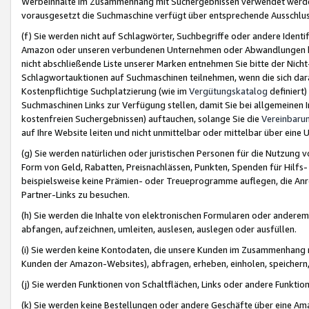
Werbeinhalte im Zusammenhang mit Suchergebnissen verwendet werden,
vorausgesetzt die Suchmaschine verfügt über entsprechende Ausschlu
(f) Sie werden nicht auf Schlagwörter, Suchbegriffe oder andere Ident
Amazon oder unseren verbundenen Unternehmen oder Abwandlungen bzw
nicht abschließende Liste unserer Marken entnehmen Sie bitte der Nich
Schlagwortauktionen auf Suchmaschinen teilnehmen, wenn die sich da
Kostenpflichtige Suchplatzierung (wie im
Vergütungskatalog
definiert
Suchmaschinen Links zur Verfügung stellen, damit Sie bei allgemeinen I
kostenfreien Suchergebnissen) auftauchen, solange Sie die
Vereinbaru
auf Ihre Website leiten und nicht unmittelbar oder mittelbar über eine
(g) Sie werden natürlichen oder juristischen Personen für die Nutzung 
Form von Geld, Rabatten, Preisnachlässen, Punkten, Spenden für Hilfs
beispielsweise keine Prämien- oder Treueprogramme auflegen, die Anrei
Partner-Links zu besuchen.
(h) Sie werden die Inhalte von elektronischen Formularen oder anderem M
abfangen, aufzeichnen, umleiten, auslesen, auslegen oder ausfüllen.
(i) Sie werden keine Kontodaten, die unsere Kunden im Zusammenhang 
Kunden der Amazon-Websites), abfragen, erheben, einholen, speichern,
(j) Sie werden Funktionen von Schaltflächen, Links oder andere Funkti
(k) Sie werden keine Bestellungen oder andere Geschäfte über eine Ama