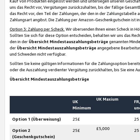
Kauf von Produkten eingelöst werden und unterliegen unseren Geschäf
uns das Recht vor, Vergütungen zurückzuhalten, bis der fällige Gesamt
das Recht vor, den Teil der Zahlungen, der den in der Zahlungstabelle 
Zahlungsart angibst. Die Zahlung per Amazon-Geschenkgutschein ist in
Option 3: Zahlung per Scheck.
Wir übersenden Ihnen einen Scheck in Höh
Sollten Sie sich für diese Option entscheiden, behalten wir uns das Rec
den in der
Übersicht Mindestauszahlungsbeträge
genannten Mindest
der
Übersicht Mindestauszahlungsbeträge
angegebene Bearbeitung
und Schweden nicht verfügbar.
Sollten Sie keine gültigen Informationen für die Zahlungsoption bereit
oder die Auszahlung verdienter Vergütung zurückhalten, bis Sie eine A
Übersicht Mindestauszahlungsbeträge
UK Maxium
UK
FR,
Minimum
un
Option 1 (Überweisung)
25£
25
£5,000
Option 2
25£
25
(Geschenkgutschein)