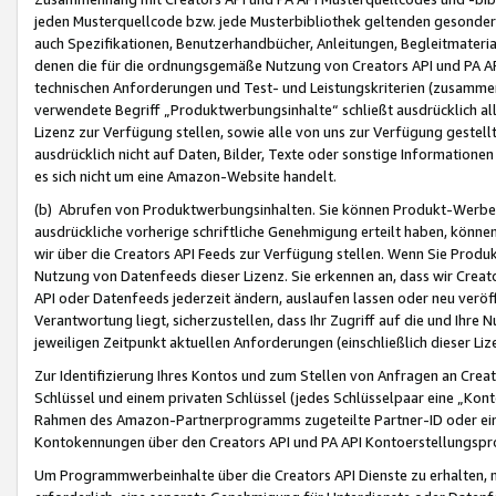
jeden Musterquellcode bzw. jede Musterbibliothek geltenden gesonder
auch Spezifikationen, Benutzerhandbücher, Anleitungen, Begleitmaterial
denen die für die ordnungsgemäße Nutzung von Creators API und PA A
technischen Anforderungen und Test- und Leistungskriterien (zusammen
verwendete Begriff „Produktwerbungsinhalte“ schließt ausdrücklich al
Lizenz zur Verfügung stellen, sowie alle von uns zur Verfügung gestel
ausdrücklich nicht auf Daten, Bilder, Texte oder sonstige Informatione
es sich nicht um eine Amazon-Website handelt.
(b) Abrufen von Produktwerbungsinhalten. Sie können Produkt-Werbein
ausdrückliche vorherige schriftliche Genehmigung erteilt haben, könn
wir über die Creators API Feeds zur Verfügung stellen. Wenn Sie Produk
Nutzung von Datenfeeds dieser Lizenz. Sie erkennen an, dass wir Creat
API oder Datenfeeds jederzeit ändern, auslaufen lassen oder neu veröffe
Verantwortung liegt, sicherzustellen, dass Ihr Zugriff auf die und Ihr
jeweiligen Zeitpunkt aktuellen Anforderungen (einschließlich dieser Liz
Zur Identifizierung Ihres Kontos und zum Stellen von Anfragen an Crea
Schlüssel und einem privaten Schlüssel (jedes Schlüsselpaar eine „Kon
Rahmen des Amazon-Partnerprogramms zugeteilte Partner-ID oder ein
Kontokennungen über den Creators API und PA API Kontoerstellungspro
Um Programmwerbeinhalte über die Creators API Dienste zu erhalten, m