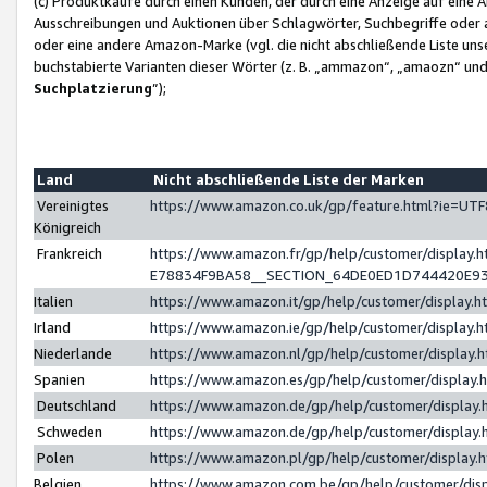
(c) Produktkäufe durch einen Kunden, der durch eine Anzeige auf eine 
Ausschreibungen und Auktionen über Schlagwörter, Suchbegriffe oder 
oder eine andere Amazon-Marke (vgl. die nicht abschließende Liste un
buchstabierte Varianten dieser Wörter (z. B. „ammazon“, „amaozn“ und „
Suchplatzierung
”);
Land
Nicht abschließende Liste der Marken
Vereinigtes
https://www.amazon.co.uk/gp/feature.html?ie=U
Königreich
Frankreich
https://www.amazon.fr/gp/help/customer/displa
E78834F9BA58__SECTION_64DE0ED1D744420E9
Italien
https://www.amazon.it/gp/help/customer/display
Irland
https://www.amazon.ie/gp/help/customer/displa
Niederlande
https://www.amazon.nl/gp/help/customer/display
Spanien
https://www.amazon.es/gp/help/customer/display
Deutschland
https://www.amazon.de/gp/help/customer/displa
Schweden
https://www.amazon.de/gp/help/customer/displa
Polen
https://www.amazon.pl/gp/help/customer/display
Belgien
https://www.amazon.com.be/gp/help/customer/d