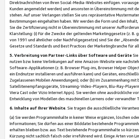
Direktnachrichten von Ihren Social-Media-Websites einfügen. vorausg
Kunden angemeldet werden) und ansonsten in Übereinstimmung mit der
stehen. Auf unser Verlangen stellen Sie uns repräsentative Mustermater
Bestimmungen eingehalten haben. Wir werden die Form und den Inhalt, di
Sie die Zertifizierung nicht in Übereinstimmung mit unserer Aufforderu
Klarstellung: (i) Für die Zwecke der geltenden Marketinggesetze (z. 
von 1991 und ähnlicher oder Nachfolgegesetze) sind Sie der „Absender“ j
Gesetze und Standards und Best Practices der Marketingbranche für 
5. Verbreitung von Partner-Links über Software und Geräte
Sie
nutzen bzw. keine Verlinkungen auf eine Amazon-Website wie nachsteh
Software-Applikationen (z. B. Browser Plug-ins, Browser Helper Objec
ein Endnutzer installieren und ausführen kann) und Geräten, einschlie
Zugelassenen Mobilen Anwendungen); oder (b) im Zusammenhang mit bzw.
Satellitenempfangsgeräte, Streaming-Video-Playern, Blu-Ray-Playern 
Viera Cast oder Vizio Internet Apps). Sie werden ohne ausdrückliche v
Entwicklung von Modellen des maschinellen Lernens oder verwandter 
6. Inhalte auf Ihrer Website
. Sie tragen die ausschließliche Verantwo
(a) Sie werden Programminhalte in keiner Weise ergänzen, löschen oder
Informationen; Sie dürfen aus einer Bilddatei bestehende Programminhal
erhalten bleiben bzw. aus Text bestehende Programminhalte so kürzen, 
Kürzung nicht sachlich falsch oder irreführend wird. Einige Arten von L