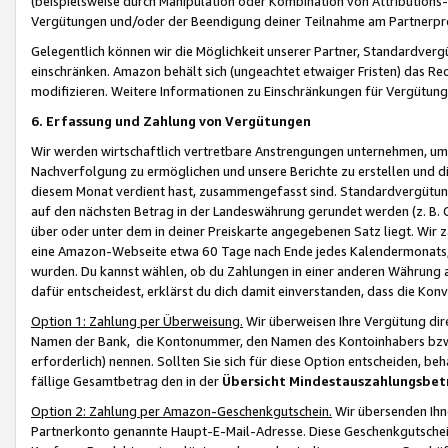
(beispielsweise durch Manipulation oder Kombination von Attributions-
Vergütungen und/oder der Beendigung deiner Teilnahme am Partnerp
Gelegentlich können wir die Möglichkeit unserer Partner, Standardv
einschränken. Amazon behält sich (ungeachtet etwaiger Fristen) das Re
modifizieren. Weitere Informationen zu Einschränkungen für Vergütung
6. Erfassung und Zahlung von Vergütungen
Wir werden wirtschaftlich vertretbare Anstrengungen unternehmen, um 
Nachverfolgung zu ermöglichen und unsere Berichte zu erstellen und di
diesem Monat verdient hast, zusammengefasst sind. Standardvergütung
auf den nächsten Betrag in der Landeswährung gerundet werden (z. B. C
über oder unter dem in deiner Preiskarte angegebenen Satz liegt. Wir
eine Amazon-Webseite etwa 60 Tage nach Ende jedes Kalendermonats, i
wurden. Du kannst wählen, ob du Zahlungen in einer anderen Währung
dafür entscheidest, erklärst du dich damit einverstanden, dass die K
Option 1: Zahlung per Überweisung.
Wir überweisen Ihre Vergütung dir
Namen der Bank, die Kontonummer, den Namen des Kontoinhabers bzw. a
erforderlich) nennen. Sollten Sie sich für diese Option entscheiden, be
fällige Gesamtbetrag den in der
Übersicht Mindestauszahlungsbet
Option 2: Zahlung per Amazon-Geschenkgutschein.
Wir übersenden Ihne
Partnerkonto genannte Haupt-E-Mail-Adresse. Diese Geschenkgutschei