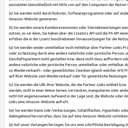
umzuleiten (einschließlich mit Hilfe von auf den Computern der Nutzer i
(s) Sie werden nicht durch Roboter, Softwareprogramme oder auf andere
Amazon-Website generieren.
(t) Sie werden unsere Kundenrezensionen oder Sternebewertungen wed
nutzen, es sei denn, Sie haben über die Creators API und die PA API e
erfüllen die in der Lizenz beschriebenen Voraussetzungen für die Nutzu
(u) Sie werden weder unmittelbar noch mittelbar über Partner-Links P
oder zu Nutzung durch eine andere natürliche oder juristische Person,
Geschäftspartnern nicht gestatten bzw. diese nicht dazu auffordern od
andere natürliche oder juristische Person, unmittelbar oder mittelbar
zu Wiederverkaufs- oder gewerblichen Zwecken (gleich welcher Art) 
auf Ihrer Website zum Wiederverkauf oder für gewerbliche Nutzungen 
(v) Sie werden die URL Ihrer Website, die die Partner-Links enthält b
werden, nicht in einer Weise tarnen, verstecken, manipulieren oder and
nicht mit angemessenem Aufwand in der Lage sind, die Website oder A
Links eine Amazon-Website aufruft.
(w) Sie werden keine Link-Verkürzungen, Schaltflächen, Hyperlinks ode
dahingehend hervorrufen, dass Sie auf eine Amazon-Website verlinken
(x) Auf unser Verlangen hin legen Sie uns eine schriftliche Bestätigung