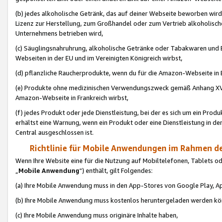
(b) jedes alkoholische Getränk, das auf deiner Webseite beworben wird
Lizenz zur Herstellung, zum Großhandel oder zum Vertrieb alkoholisch
Unternehmens betrieben wird,
(c) Säuglingsnahruhrung, alkoholische Getränke oder Tabakwaren und E
Webseiten in der EU und im Vereinigten Königreich wirbst,
(d) pflanzliche Raucherprodukte, wenn du für die Amazon-Webseite in B
(e) Produkte ohne medizinischen Verwendungszweck gemäß Anhang XVI 
Amazon-Webseite in Frankreich wirbst,
(f) jedes Produkt oder jede Dienstleistung, bei der es sich um ein Prod
erhältst eine Warnung, wenn ein Produkt oder eine Dienstleistung in de
Central ausgeschlossen ist.
Richtlinie für Mobile Anwendungen im Rahmen de
Wenn Ihre Website eine für die Nutzung auf Mobiltelefonen, Tablets 
„
Mobile Anwendung
“) enthält, gilt Folgendes:
(a) Ihre Mobile Anwendung muss in den App-Stores von Google Play, A
(b) Ihre Mobile Anwendung muss kostenlos heruntergeladen werden könn
(c) Ihre Mobile Anwendung muss originäre Inhalte haben,