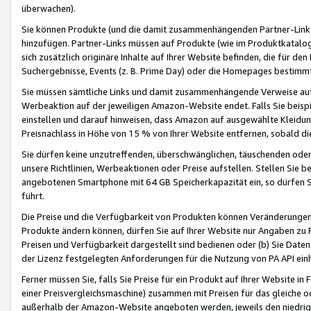
überwachen).
Sie können Produkte (und die damit zusammenhängenden Partner-Links)
hinzufügen. Partner-Links müssen auf Produkte (wie im Produktkatalog de
sich zusätzlich originäre Inhalte auf Ihrer Website befinden, die für 
Suchergebnisse, Events (z. B. Prime Day) oder die Homepages bestimmte
Sie müssen sämtliche Links und damit zusammenhängende Verweise auf z
Werbeaktion auf der jeweiligen Amazon-Website endet. Falls Sie beisp
einstellen und darauf hinweisen, dass Amazon auf ausgewählte Kleidun
Preisnachlass in Höhe von 15 % von Ihrer Website entfernen, sobald di
Sie dürfen keine unzutreffenden, überschwänglichen, täuschenden od
unsere Richtlinien, Werbeaktionen oder Preise aufstellen. Stellen Sie 
angebotenen Smartphone mit 64 GB Speicherkapazität ein, so dürfen S
führt.
Die Preise und die Verfügbarkeit von Produkten können Veränderungen 
Produkte ändern können, dürfen Sie auf Ihrer Website nur Angaben zu P
Preisen und Verfügbarkeit dargestellt sind bedienen oder (b) Sie Daten
der Lizenz festgelegten Anforderungen für die Nutzung von PA API einh
Ferner müssen Sie, falls Sie Preise für ein Produkt auf Ihrer Website in 
einer Preisvergleichsmaschine) zusammen mit Preisen für das gleiche o
außerhalb der Amazon-Website angeboten werden, jeweils den niedrigst