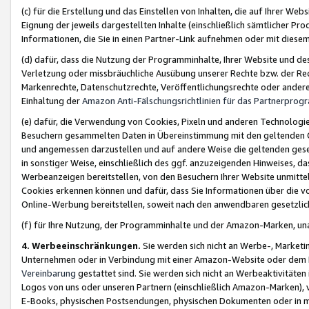
(c) für die Erstellung und das Einstellen von Inhalten, die auf Ihrer We
Eignung der jeweils dargestellten Inhalte (einschließlich sämtlicher 
Informationen, die Sie in einen Partner-Link aufnehmen oder mit diese
(d) dafür, dass die Nutzung der Programminhalte, Ihrer Website und des 
Verletzung oder missbräuchliche Ausübung unserer Rechte bzw. der Recht
Markenrechte, Datenschutzrechte, Veröffentlichungsrechte oder anderer
Einhaltung der
Amazon Anti-Fälschungsrichtlinien für das Partnerpro
(e) dafür, die Verwendung von Cookies, Pixeln und anderen Technologien
Besuchern gesammelten Daten in Übereinstimmung mit den geltenden Ge
und angemessen darzustellen und auf andere Weise die geltenden geset
in sonstiger Weise, einschließlich des ggf. anzuzeigenden Hinweises, d
Werbeanzeigen bereitstellen, von den Besuchern Ihrer Website unmitte
Cookies erkennen können und dafür, dass Sie Informationen über die v
Online-Werbung bereitstellen, soweit nach den anwendbaren gesetzlic
(f) für Ihre Nutzung, der Programminhalte und der Amazon-Marken, u
4. Werbeeinschränkungen.
Sie werden sich nicht an Werbe-, Market
Unternehmen oder in Verbindung mit einer Amazon-Website oder dem Pa
Vereinbarung
gestattet sind. Sie werden sich nicht an Werbeaktivitäten
Logos von uns oder unseren Partnern (einschließlich Amazon-Marken), 
E-Books, physischen Postsendungen, physischen Dokumenten oder in 