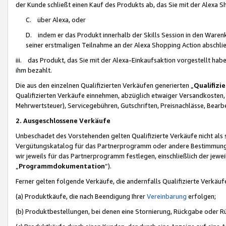
der Kunde schließt einen Kauf des Produkts ab, das Sie mit der Alexa 
C. über Alexa, oder
D. indem er das Produkt innerhalb der Skills Session in den Waren
seiner erstmaligen Teilnahme an der Alexa Shopping Action abschlie
iii. das Produkt, das Sie mit der Alexa-Einkaufsaktion vorgestellt ha
ihm bezahlt.
Die aus den einzelnen Qualifizierten Verkäufen generierten „
Qualifizi
Qualifizierten Verkäufe einnehmen, abzüglich etwaiger Versandkosten
Mehrwertsteuer), Servicegebühren, Gutschriften, Preisnachlässe, Bear
2. Ausgeschlossene Verkäufe
Unbeschadet des Vorstehenden gelten Qualifizierte Verkäufe nicht als
Vergütungskatalog für das Partnerprogramm oder andere Bestimmungen,
wir jeweils für das Partnerprogramm festlegen, einschließlich der jewe
„
Programmdokumentation
“).
Ferner gelten folgende Verkäufe, die andernfalls Qualifizierte Verkä
(a) Produktkäufe, die nach Beendigung Ihrer
Vereinbarung
erfolgen;
(b) Produktbestellungen, bei denen eine Stornierung, Rückgabe oder R