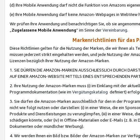
(d) Ihre Mobile Anwendung darf nicht die Funktion von Amazons eige
(e) Ihre Mobile Anwendung darf keine Amazon-Webpages in WebView 
Wir prüfen Ihre Anwendung und benachrichtigen Sie, ob sie angenomm
„
Zugelassene Mobile Anwendung
“ im Sinne der
Vereinbarung
.
Markenrichtlinien für das 
Diese Richtlinien gelten für die Nutzung der Marken, die wir Ihnen als 
müssen jederzeit strikt eingehalten werden, und jede Nutzung der Ama
Lizenzen bezüglich Ihrer Nutzung der Amazon-Marken.
1. SIE DÜRFEN DIE AMAZON-MARKEN AUSSCHLIESSLICH DURCH DARS
AUF EINER AMAZON-WEBSITE MITTELS EINES ENTSPRECHENDEN PART
2. Ihre Nutzung der Amazon-Marken muss (i) im Einklang mit der aktuells
Programmdokumentation (wie im
Vergütungskatalog
definiert) erfolg
3. Sie dürfen die Amazon-Marken ausschließlich für den in der Progr
nicht wie folgt nutzen oder darstellen: (i) in einer Weise, die ein Spo
Produkte und Dienstleistungen zu verunglimpfen, (iii) in einer Weise
schädigen könnte, oder (iv) in Offline-Materialien oder E-Mails (z. B.
Dokumenten oder mündlicher Werbung).
4. Wir werden Ihnen ein Bild bzw. Bilder der Amazon-Marken zur Verfüg