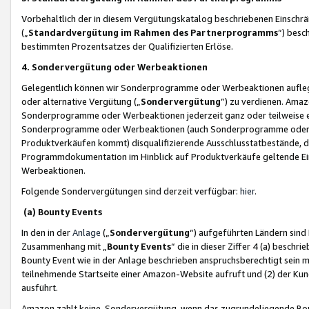
Vorbehaltlich der in diesem Vergütungskatalog beschriebenen Einschr
(„
Standardvergütung im Rahmen des Partnerprogramms
“) besc
bestimmten Prozentsatzes der Qualifizierten Erlöse.
4. Sondervergütung oder Werbeaktionen
Gelegentlich können wir Sonderprogramme oder Werbeaktionen auflegen,
oder alternative Vergütung („
Sondervergütung
”) zu verdienen. Amazo
Sonderprogramme oder Werbeaktionen jederzeit ganz oder teilweise einz
Sonderprogramme oder Werbeaktionen (auch Sonderprogramme oder We
Produktverkäufen kommt) disqualifizierende Ausschlusstatbestände, di
Programmdokumentation im Hinblick auf Produktverkäufe geltende E
Werbeaktionen.
Folgende Sondervergütungen sind derzeit verfügbar:
hier
.
(a) Bounty Events
In den in der
Anlage
(„
Sondervergütung
“) aufgeführten Ländern sind
Zusammenhang mit „
Bounty Events
“ die in dieser Ziffer 4 (a) besch
Bounty Event wie in der Anlage beschrieben anspruchsberechtigt sein mu
teilnehmende Startseite einer Amazon-Website aufruft und (2) der Kun
ausführt.
Amazon zahlt keine Sondervergütung, wenn das zugrundeliegende Boun