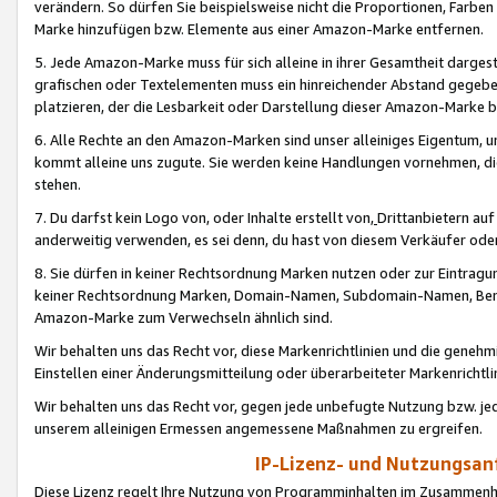
verändern. So dürfen Sie beispielsweise nicht die Proportionen, Farb
Marke hinzufügen bzw. Elemente aus einer Amazon-Marke entfernen.
5. Jede Amazon-Marke muss für sich alleine in ihrer Gesamtheit darge
grafischen oder Textelementen muss ein hinreichender Abstand gegebe
platzieren, der die Lesbarkeit oder Darstellung dieser Amazon-Marke b
6. Alle Rechte an den Amazon-Marken sind unser alleiniges Eigentum, 
kommt alleine uns zugute. Sie werden keine Handlungen vornehmen, 
stehen.
7. Du darfst kein Logo von, oder Inhalte erstellt von,
Drittanbietern au
anderweitig verwenden, es sei denn, du hast von diesem Verkäufer oder
8. Sie dürfen in keiner Rechtsordnung Marken nutzen oder zur Eintragu
keiner Rechtsordnung Marken, Domain-Namen, Subdomain-Namen, Benu
Amazon-Marke zum Verwechseln ähnlich sind.
Wir behalten uns das Recht vor, diese Markenrichtlinien und die gene
Einstellen einer Änderungsmitteilung oder überarbeiteter Markenricht
Wir behalten uns das Recht vor, gegen jede unbefugte Nutzung bzw. jede 
unserem alleinigen Ermessen angemessene Maßnahmen zu ergreifen.
IP-Lizenz- und Nutzungsan
Diese Lizenz regelt Ihre Nutzung von Programminhalten im Zusammen