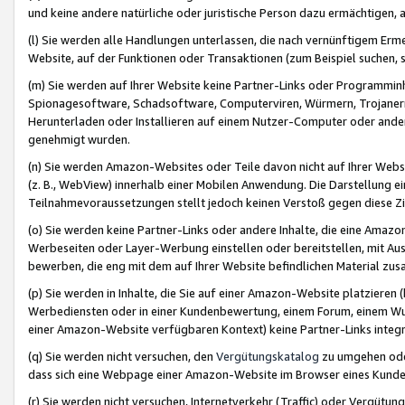
und keine andere natürliche oder juristische Person dazu ermächtigen, a
(l) Sie werden alle Handlungen unterlassen, die nach vernünftigem Erme
Website, auf der Funktionen oder Transaktionen (zum Beispiel suchen, s
(m) Sie werden auf Ihrer Website keine Partner-Links oder Programmin
Spionagesoftware, Schadsoftware, Computerviren, Würmern, Trojaner
Herunterladen oder Installieren auf einem Nutzer-Computer oder ande
genehmigt wurden.
(n) Sie werden Amazon-Websites oder Teile davon nicht auf Ihrer Websi
(z. B., WebView) innerhalb einer Mobilen Anwendung. Die Darstellung ein
Teilnahmevoraussetzungen stellt jedoch keinen Verstoß gegen diese Zif
(o) Sie werden keine Partner-Links oder andere Inhalte, die eine Am
Werbeseiten oder Layer-Werbung einstellen oder bereitstellen, mit Au
bewerben, die eng mit dem auf Ihrer Website befindlichen Material z
(p) Sie werden in Inhalte, die Sie auf einer Amazon-Website platzier
Werbediensten oder in einer Kundenbewertung, einem Forum, einem Wun
einer Amazon-Website verfügbaren Kontext) keine Partner-Links integr
(q) Sie werden nicht versuchen, den
Vergütungskatalog
zu umgehen oder
dass sich eine Webpage einer Amazon-Website im Browser eines Kunden 
(r) Sie werden nicht versuchen, Internetverkehr (Traffic) oder Vergü