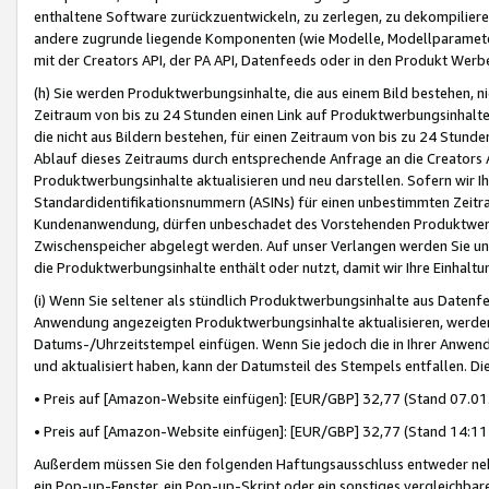
enthaltene Software zurückzuentwickeln, zu zerlegen, zu dekompilier
andere zugrunde liegende Komponenten (wie Modelle, Modellparameter
mit der Creators API, der PA API, Datenfeeds oder in den Produkt Werb
(h) Sie werden Produktwerbungsinhalte, die aus einem Bild bestehen, ni
Zeitraum von bis zu 24 Stunden einen Link auf Produktwerbungsinhalte
die nicht aus Bildern bestehen, für einen Zeitraum von bis zu 24 Stund
Ablauf dieses Zeitraums durch entsprechende Anfrage an die Creators 
Produktwerbungsinhalte aktualisieren und neu darstellen. Sofern wir Ih
Standardidentifikationsnummern (ASINs) für einen unbestimmten Zeitra
Kundenanwendung, dürfen unbeschadet des Vorstehenden Produktwerbu
Zwischenspeicher abgelegt werden. Auf unser Verlangen werden Sie un
die Produktwerbungsinhalte enthält oder nutzt, damit wir Ihre Einhalt
(i) Wenn Sie seltener als stündlich Produktwerbungsinhalte aus Datenfe
Anwendung angezeigten Produktwerbungsinhalte aktualisieren, werden 
Datums-/Uhrzeitstempel einfügen. Wenn Sie jedoch die in Ihrer Anwe
und aktualisiert haben, kann der Datumsteil des Stempels entfallen. Dies
• Preis auf [Amazon-Website einfügen]: [EUR/GBP] 32,77 (Stand 07.01.
• Preis auf [Amazon-Website einfügen]: [EUR/GBP] 32,77 (Stand 14:11 
Außerdem müssen Sie den folgenden Haftungsausschluss entweder neb
ein Pop-up-Fenster, ein Pop-up-Skript oder ein sonstiges vergleichba