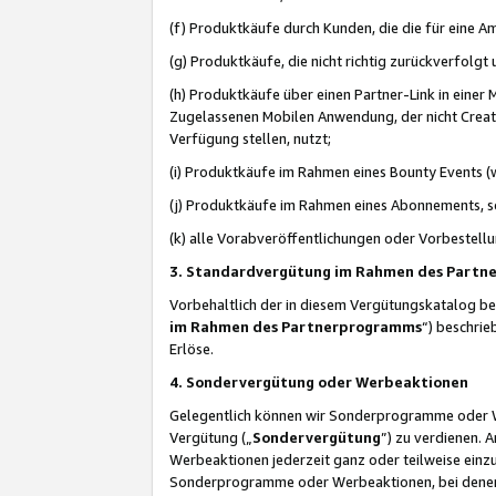
(f) Produktkäufe durch Kunden, die die für eine
(g) Produktkäufe, die nicht richtig zurückverfolg
(h) Produktkäufe über einen Partner-Link in einer
Zugelassenen Mobilen Anwendung, der nicht Creator
Verfügung stellen, nutzt;
(i) Produktkäufe im Rahmen eines Bounty Events (w
(j) Produktkäufe im Rahmen eines Abonnements, so
(k) alle Vorabveröffentlichungen oder Vorbestellu
3. Standardvergütung im Rahmen des Part
Vorbehaltlich der in diesem Vergütungskatalog b
im Rahmen des Partnerprogramms
“) beschri
Erlöse.
4. Sondervergütung oder Werbeaktionen
Gelegentlich können wir Sonderprogramme oder Wer
Vergütung („
Sondervergütung
”) zu verdienen. 
Werbeaktionen jederzeit ganz oder teilweise einz
Sonderprogramme oder Werbeaktionen, bei denen e