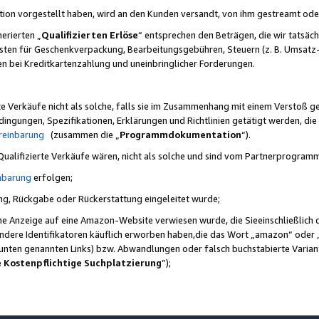
ktion vorgestellt haben, wird an den Kunden versandt, von ihm gestreamt od
erierten „
Qualifizierten Erlöse
“ entsprechen den Beträgen, die wir tatsäch
sten für Geschenkverpackung, Bearbeitungsgebühren, Steuern (z. B. Umsatz-
en bei Kreditkartenzahlung und uneinbringlicher Forderungen.
e Verkäufe nicht als solche, falls sie im Zusammenhang mit einem Verstoß 
ungen, Spezifikationen, Erklärungen und Richtlinien getätigt werden, die 
reinbarung
(zusammen die „
Programmdokumentation
“).
 Qualifizierte Verkäufe wären, nicht als solche und sind vom Partnerprogra
nbarung
erfolgen;
ung, Rückgabe oder Rückerstattung eingeleitet wurde;
ine Anzeige auf eine Amazon-Website verwiesen wurde, die Sieeinschließlich
ndere Identifikatoren käuflich erworben haben,die das Wort „amazon“ oder 
e unten genannten Links) bzw. Abwandlungen oder falsch buchstabierte Varia
e Kostenpflichtige Suchplatzierung
”);