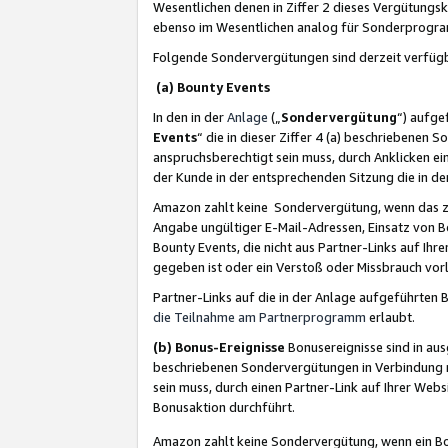
Wesentlichen denen in Ziffer 2 dieses Vergütung
ebenso im Wesentlichen analog für Sonderprogr
Folgende Sondervergütungen sind derzeit verfüg
(a) Bounty Events
In den in der
Anlage
(„
Sondervergütung
“) aufge
Events
“ die in dieser Ziffer 4 (a) beschriebenen 
anspruchsberechtigt sein muss, durch Anklicken ei
der Kunde in der entsprechenden Sitzung die in d
Amazon zahlt keine Sondervergütung, wenn das z
Angabe ungültiger E-Mail-Adressen, Einsatz von B
Bounty Events, die nicht aus Partner-Links auf Ihre
gegeben ist oder ein Verstoß oder Missbrauch vorl
Partner-Links auf die in der Anlage aufgeführte
die Teilnahme am Partnerprogramm
erlaubt.
(b) Bonus-Ereignisse
Bonusereignisse sind in au
beschriebenen Sondervergütungen in Verbindung m
sein muss, durch einen Partner-Link auf Ihrer We
Bonusaktion durchführt.
Amazon zahlt keine Sondervergütung, wenn ein Bon