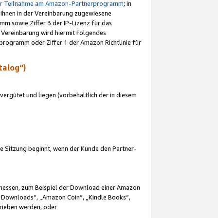
ur Teilnahme am Amazon-Partnerprogramm
; in
 ihnen in der Vereinbarung zugewiesene
m sowie Ziffer 3 der IP-Lizenz für das
 Vereinbarung wird hiermit Folgendes
programm oder Ziffer 1 der Amazon Richtlinie für
talog“)
ergütet und liegen (vorbehaltlich der in diesem
i die Sitzung beginnt, wenn der Kunde den Partner-
Ermessen, zum Beispiel der Download einer Amazon
 Downloads“, „Amazon Coin“, „Kindle Books“,
trieben werden, oder