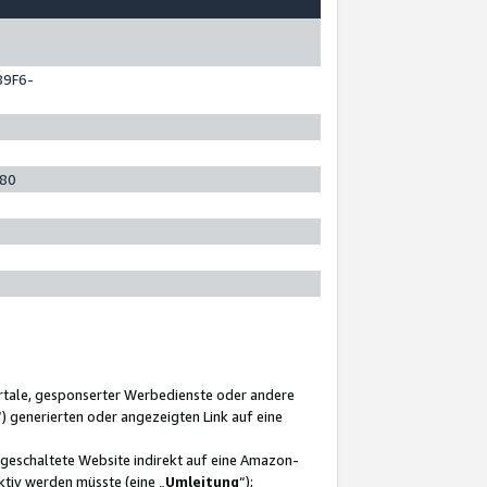
89F6-
280
ortale, gesponserter Werbedienste oder andere
“) generierten oder angezeigten Link auf eine
ngeschaltete Website indirekt auf eine Amazon-
ktiv werden müsste (eine „
Umleitung
“);