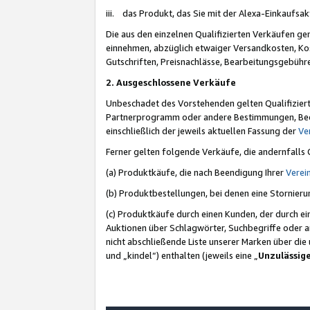
iii. das Produkt, das Sie mit der Alexa-Einkaufsa
Die aus den einzelnen Qualifizierten Verkäufen gen
einnehmen, abzüglich etwaiger Versandkosten, Ko
Gutschriften, Preisnachlässe, Bearbeitungsgebühr
2. Ausgeschlossene Verkäufe
Unbeschadet des Vorstehenden gelten Qualifiziert
Partnerprogramm oder andere Bestimmungen, Beding
einschließlich der jeweils aktuellen Fassung der
Ve
Ferner gelten folgende Verkäufe, die andernfalls
(a) Produktkäufe, die nach Beendigung Ihrer
Verei
(b) Produktbestellungen, bei denen eine Stornier
(c) Produktkäufe durch einen Kunden, der durch e
Auktionen über Schlagwörter, Suchbegriffe oder a
nicht abschließende Liste unserer Marken über di
und „kindel“) enthalten (jeweils eine „
Unzulässig