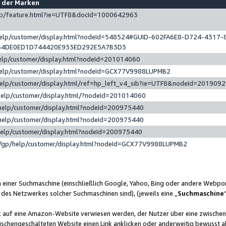
e der Marken
gp/feature.html?ie=UTF8&docId=1000642963
help/customer/display.html?nodeId=548524#GUID-602FA6E8-D724-4317-
64DE0ED1D744420E933ED292E5A7B3D3
elp/customer/display.html?nodeId=201014060
help/customer/display.html?nodeId=GCX77V9988LUPMB2
help/customer/display.html/ref=hp_left_v4_sib?ie=UTF8&nodeId=201909
help/customer/display.html/?nodeId=201014060
help/customer/display.html?nodeId=200975440
help/customer/display.html?nodeId=200975440
help/customer/display.html?nodeId=200975440
/gp/help/customer/display.html?nodeId=GCX77V9988LUPMB2
n einer Suchmaschine (einschließlich Google, Yahoo, Bing oder andere Webp
 des Netzwerkes solcher Suchmaschinen sind), (jeweils eine „
Suchmaschine
nk auf eine Amazon-Website verwiesen werden, der Nutzer über eine zwische
ischengeschalteten Website einen Link anklicken oder anderweitig bewusst a