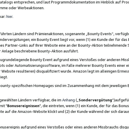
skatalogs entsprechen, und laut Programmdokumentation im Hinblick auf Pr
amme oder Werbeaktionen.
bar:
hier
.
führten Ländern sind Prämienaktionen, sogenannte „Bounty Events“, verfügb
Sondervergütungen; ein Bounty Event liegt vor, wenn (1) ein Kunde der für da
nes Partner-Links auf Ihrer Website eine an der Bounty-Aktion teilnehmende 
er Anlage beschriebene Bounty-Aktion ausführt.
ugrundeliegende Bounty Event aufgrund eines Verstoßes oder anderen Miss
ots oder Automatisierungssoftware, im Falle mehrerer Bounty Events einer e
r Website resultieren) disqualifiziert wurde. Amazon legt im alleinigen Ermess
iegt.
n Bounty-spezifischen Homepages sind im Zusammenhang mit dem jeweiligen
sgewählten Ländern verfügbar, die im
Anhang
(„
Sondervergütung
“)aufgefüh
it "
Bonusereignissen
", die eintreten, wenn (1) ein Kunde, der für das Bon
bsite auf die Amazon-Website klickt und (2) der Kunde während der sich dar
usereignis aufgrund eines Verstoßes oder eines anderen Missbrauchs disqua