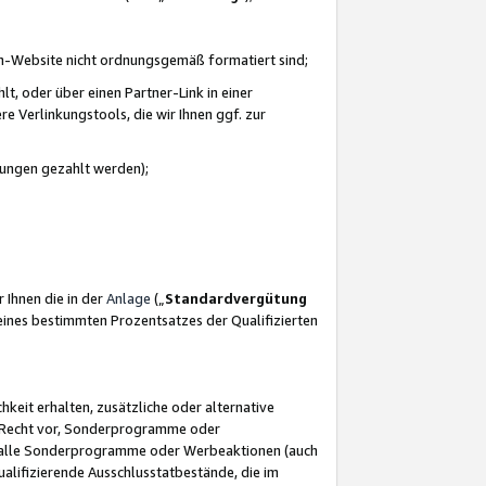
azon-Website nicht ordnungsgemäß formatiert sind;
, oder über einen Partner-Link in einer
e Verlinkungstools, die wir Ihnen ggf. zur
ütungen gezahlt werden);
 Ihnen die in der
Anlage
(„
Standardvergütung
ines bestimmten Prozentsatzes der Qualifizierten
eit erhalten, zusätzliche oder alternative
as Recht vor, Sonderprogramme oder
für alle Sonderprogramme oder Werbeaktionen (auch
lifizierende Ausschlusstatbestände, die im