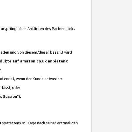
 ursprünglichen Anklicken des Partner-Links
laden und von diesem/dieser bezahlt wird
rodukte auf amazon.co.uk anbieten):
d
 und endet, wenn der Kunde entweder:
erlässt, oder
ls Session
“),
t spätestens 89 Tage nach seiner erstmaligen