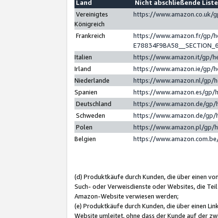
Land
Nicht abschließende List
Vereinigtes
https://www.amazon.co.uk/
Königreich
Frankreich
https://www.amazon.fr/gp/
E78834F9BA58__SECTION_
Italien
https://www.amazon.it/gp/h
Irland
https://www.amazon.ie/gp/
Niederlande
https://www.amazon.nl/gp/
Spanien
https://www.amazon.es/gp/
Deutschland
https://www.amazon.de/gp/
Schweden
https://www.amazon.de/gp/
Polen
https://www.amazon.pl/gp/
Belgien
https://www.amazon.com.be
(d) Produktkäufe durch Kunden, die über einen vo
Such- oder Verweisdienste oder Websites, die Teil
Amazon-Website verwiesen werden;
(e) Produktkäufe durch Kunden, die über einen Li
Website umleitet, ohne dass der Kunde auf der zw