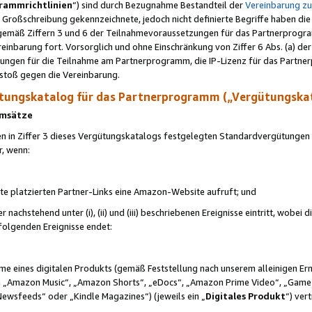
rammrichtlinien
“) sind durch Bezugnahme Bestandteil der
Vereinbarung z
Großschreibung gekennzeichnete, jedoch nicht definierte Begriffe haben die
 gemäß Ziffern 3 und 6 der Teilnahmevoraussetzungen für das Partnerprogram
nbarung fort. Vorsorglich und ohne Einschränkung von Ziffer 6 Abs. (a) der
ungen für die Teilnahme am Partnerprogramm, die IP-Lizenz für das Partner
rstoß gegen die Vereinbarung.
ungskatalog für das Partnerprogramm („Vergütungska
 Umsätze
n in Ziffer 3 dieses Vergütungskatalogs festgelegten Standardvergütungen v
r, wenn:
ite platzierten Partner-Links eine Amazon-Website aufruft; und
r nachstehend unter (i), (ii) und (iii) beschriebenen Ereignisse eintritt, wobe
 folgenden Ereignisse endet:
hme eines digitalen Produkts (gemäß Feststellung nach unserem alleinigen 
 „Amazon Music“, „Amazon Shorts“, „eDocs“, „Amazon Prime Video“, „Game
Newsfeeds“ oder „Kindle Magazines“) (jeweils ein „
Digitales Produkt
“) ver