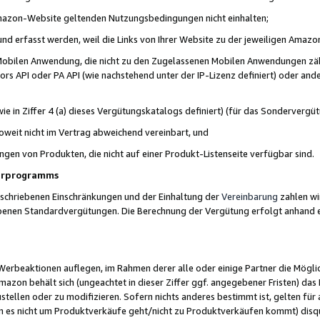
 Amazon-Website geltenden Nutzungsbedingungen nicht einhalten;
t und erfasst werden, weil die Links von Ihrer Website zu der jeweiligen Am
 Mobilen Anwendung, die nicht zu den Zugelassenen Mobilen Anwendungen zählt
s API oder PA API (wie nachstehend unter der IP-Lizenz definiert) oder ander
ie in Ziffer 4 (a) dieses Vergütungskatalogs definiert) (für das Sonderverg
weit nicht im Vertrag abweichend vereinbart, und
ngen von Produkten, die nicht auf einer Produkt-Listenseite verfügbar sind.
nerprogramms
eschriebenen Einschränkungen und der Einhaltung der
Vereinbarung
zahlen wir
ebenen Standardvergütungen. Die Berechnung der Vergütung erfolgt anhand e
beaktionen auflegen, im Rahmen derer alle oder einige Partner die Möglichk
Amazon behält sich (ungeachtet in dieser Ziffer ggf. angegebener Fristen) d
ustellen oder zu modifizieren. Sofern nichts anderes bestimmt ist, gelten 
s nicht um Produktverkäufe geht/nicht zu Produktverkäufen kommt) disqua