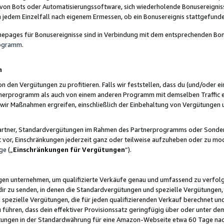
 von Bots oder Automatisierungssoftware, sich wiederholende Bonusereignisse
n jedem Einzelfall nach eigenem Ermessen, ob ein Bonusereignis stattgefund
epages für Bonusereignisse sind in Verbindung mit dem entsprechenden Bonu
rogramm
.
n
den Vergütungen zu profitieren. Falls wir feststellen, dass du (und/oder ein
erprogramm als auch von einem anderen Programm mit demselben Traffic ei
n wir Maßnahmen ergreifen, einschließlich der Einbehaltung von Vergütunge
r Partner, Standardvergütungen im Rahmen des Partnerprogramms oder Sonde
ht vor, Einschränkungen jederzeit ganz oder teilweise aufzuheben oder zu mod
ge
(„
Einschränkungen für Vergütungen
“).
ngen unternehmen, um qualifizierte Verkäufe genau und umfassend zu verfol
dir zu senden, in denen die Standardvergütungen und spezielle Vergütungen, 
pezielle Vergütungen, die für jeden qualifizierenden Verkauf berechnet un
 führen, dass dein effektiver Provisionssatz geringfügig über oder unter dem
ungen in der Standardwährung für eine Amazon-Webseite etwa 60 Tage nach