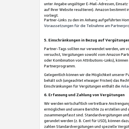
unter Angabe ungültiger E-Mail-Adressen, Einsatz
auf Ihrer Website resultieren). Amazon bestimmt i
vorliegt.
Partner-Links zu den im Anhang aufgeführten Hom
Voraussetzungen für die Teilnahme am Partnerp
5. Einschränkungen in Bezug auf Vergütunge
Partner-Tags sollten nur verwendet werden, um von 
versuchst, Vergütungen sowohl vom Amazon Partn
oder Kombination von Attributions-Links), könne
Partnerprogramm.
Gelegentlich können wir die Möglichkeit unsere
behält sich (ungeachtet etwaiger Fristen) das Rec
Einschränkungen für Vergütungen enthält die
Anla
6. Erfassung und Zahlung von Vergütungen
Wir werden wirtschaftlich vertretbare Anstrengu
ermöglichen und unsere Berichte zu erstellen und 
zusammengefasst sind. Standardvergütungen und s
gerundet werden (z. B. Cent für USD), können dazu
zahlen Standardvergütungen und spezielle Vergüt