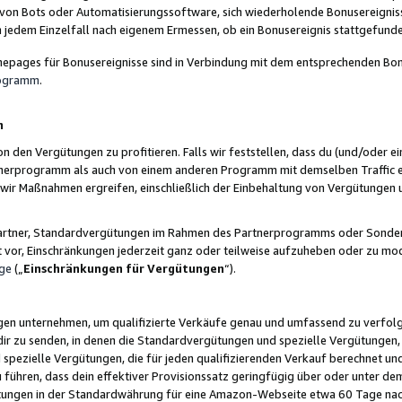
 von Bots oder Automatisierungssoftware, sich wiederholende Bonusereignisse
n jedem Einzelfall nach eigenem Ermessen, ob ein Bonusereignis stattgefund
epages für Bonusereignisse sind in Verbindung mit dem entsprechenden Bonu
rogramm
.
n
den Vergütungen zu profitieren. Falls wir feststellen, dass du (und/oder ein
erprogramm als auch von einem anderen Programm mit demselben Traffic ei
n wir Maßnahmen ergreifen, einschließlich der Einbehaltung von Vergütunge
r Partner, Standardvergütungen im Rahmen des Partnerprogramms oder Sonde
ht vor, Einschränkungen jederzeit ganz oder teilweise aufzuheben oder zu mod
ge
(„
Einschränkungen für Vergütungen
“).
ngen unternehmen, um qualifizierte Verkäufe genau und umfassend zu verfol
dir zu senden, in denen die Standardvergütungen und spezielle Vergütungen, 
pezielle Vergütungen, die für jeden qualifizierenden Verkauf berechnet un
 führen, dass dein effektiver Provisionssatz geringfügig über oder unter dem
ungen in der Standardwährung für eine Amazon-Webseite etwa 60 Tage nach