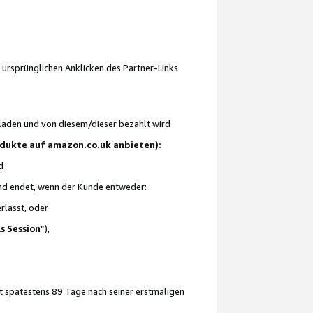
 ursprünglichen Anklicken des Partner-Links
laden und von diesem/dieser bezahlt wird
rodukte auf amazon.co.uk anbieten):
d
 und endet, wenn der Kunde entweder:
erlässt, oder
ls Session
“),
t spätestens 89 Tage nach seiner erstmaligen