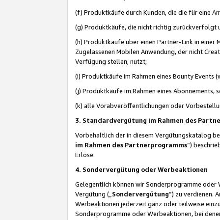
(f) Produktkäufe durch Kunden, die die für eine
(g) Produktkäufe, die nicht richtig zurückverfolg
(h) Produktkäufe über einen Partner-Link in einer
Zugelassenen Mobilen Anwendung, der nicht Creator
Verfügung stellen, nutzt;
(i) Produktkäufe im Rahmen eines Bounty Events (w
(j) Produktkäufe im Rahmen eines Abonnements, so
(k) alle Vorabveröffentlichungen oder Vorbestellu
3. Standardvergütung im Rahmen des Part
Vorbehaltlich der in diesem Vergütungskatalog b
im Rahmen des Partnerprogramms
“) beschri
Erlöse.
4. Sondervergütung oder Werbeaktionen
Gelegentlich können wir Sonderprogramme oder Wer
Vergütung („
Sondervergütung
”) zu verdienen. 
Werbeaktionen jederzeit ganz oder teilweise einz
Sonderprogramme oder Werbeaktionen, bei denen e