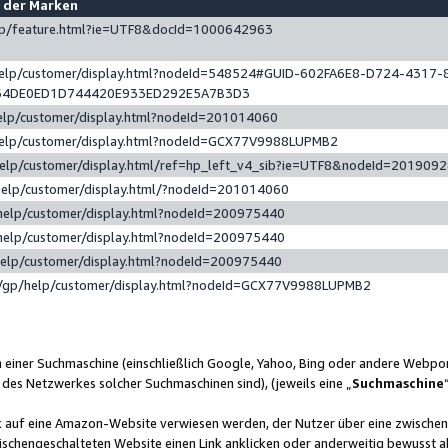
e der Marken
gp/feature.html?ie=UTF8&docId=1000642963
help/customer/display.html?nodeId=548524#GUID-602FA6E8-D724-4317-
64DE0ED1D744420E933ED292E5A7B3D3
elp/customer/display.html?nodeId=201014060
help/customer/display.html?nodeId=GCX77V9988LUPMB2
help/customer/display.html/ref=hp_left_v4_sib?ie=UTF8&nodeId=201909
help/customer/display.html/?nodeId=201014060
help/customer/display.html?nodeId=200975440
help/customer/display.html?nodeId=200975440
help/customer/display.html?nodeId=200975440
/gp/help/customer/display.html?nodeId=GCX77V9988LUPMB2
n einer Suchmaschine (einschließlich Google, Yahoo, Bing oder andere Webp
 des Netzwerkes solcher Suchmaschinen sind), (jeweils eine „
Suchmaschine
nk auf eine Amazon-Website verwiesen werden, der Nutzer über eine zwische
ischengeschalteten Website einen Link anklicken oder anderweitig bewusst a