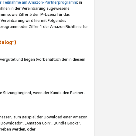
ur Teilnahme am Amazon-Partnerprogramm
; in
 ihnen in der Vereinbarung zugewiesene
m sowie Ziffer 3 der IP-Lizenz für das
 Vereinbarung wird hiermit Folgendes
programm oder Ziffer 1 der Amazon Richtlinie für
talog“)
ergütet und liegen (vorbehaltlich der in diesem
i die Sitzung beginnt, wenn der Kunde den Partner-
Ermessen, zum Beispiel der Download einer Amazon
 Downloads“, „Amazon Coin“, „Kindle Books“,
trieben werden, oder