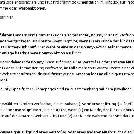
skatalogs entsprechen, und laut Programmdokumentation im Hinblick auf Pr
amme oder Werbeaktionen.
bar:
hier
.
führten Ländern sind Prämienaktionen, sogenannte „Bounty Events“, verfügb
Sondervergütungen; ein Bounty Event liegt vor, wenn (1) ein Kunde der für da
nes Partner-Links auf Ihrer Website eine an der Bounty-Aktion teilnehmende 
er Anlage beschriebene Bounty-Aktion ausführt.
ugrundeliegende Bounty Event aufgrund eines Verstoßes oder anderen Miss
ots oder Automatisierungssoftware, im Falle mehrerer Bounty Events einer e
r Website resultieren) disqualifiziert wurde. Amazon legt im alleinigen Ermess
iegt.
n Bounty-spezifischen Homepages sind im Zusammenhang mit dem jeweiligen
sgewählten Ländern verfügbar, die im
Anhang
(„
Sondervergütung
“)aufgefüh
it "
Bonusereignissen
", die eintreten, wenn (1) ein Kunde, der für das Bon
bsite auf die Amazon-Website klickt und (2) der Kunde während der sich dar
usereignis aufgrund eines Verstoßes oder eines anderen Missbrauchs disqua