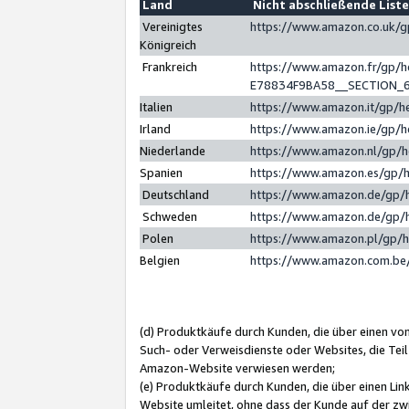
Land
Nicht abschließende List
Vereinigtes
https://www.amazon.co.uk/
Königreich
Frankreich
https://www.amazon.fr/gp/
E78834F9BA58__SECTION_
Italien
https://www.amazon.it/gp/h
Irland
https://www.amazon.ie/gp/
Niederlande
https://www.amazon.nl/gp/
Spanien
https://www.amazon.es/gp/
Deutschland
https://www.amazon.de/gp/
Schweden
https://www.amazon.de/gp/
Polen
https://www.amazon.pl/gp/
Belgien
https://www.amazon.com.be
(d) Produktkäufe durch Kunden, die über einen vo
Such- oder Verweisdienste oder Websites, die Teil
Amazon-Website verwiesen werden;
(e) Produktkäufe durch Kunden, die über einen Li
Website umleitet, ohne dass der Kunde auf der zw