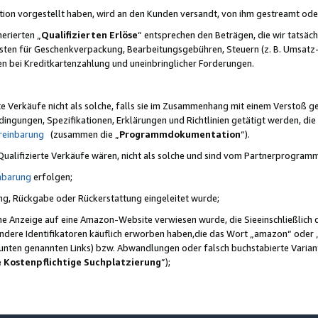
ktion vorgestellt haben, wird an den Kunden versandt, von ihm gestreamt od
erierten „
Qualifizierten Erlöse
“ entsprechen den Beträgen, die wir tatsäch
sten für Geschenkverpackung, Bearbeitungsgebühren, Steuern (z. B. Umsatz-
en bei Kreditkartenzahlung und uneinbringlicher Forderungen.
e Verkäufe nicht als solche, falls sie im Zusammenhang mit einem Verstoß 
ungen, Spezifikationen, Erklärungen und Richtlinien getätigt werden, die 
reinbarung
(zusammen die „
Programmdokumentation
“).
 Qualifizierte Verkäufe wären, nicht als solche und sind vom Partnerprogra
nbarung
erfolgen;
ung, Rückgabe oder Rückerstattung eingeleitet wurde;
ine Anzeige auf eine Amazon-Website verwiesen wurde, die Sieeinschließlich
ndere Identifikatoren käuflich erworben haben,die das Wort „amazon“ oder 
e unten genannten Links) bzw. Abwandlungen oder falsch buchstabierte Varia
e Kostenpflichtige Suchplatzierung
”);