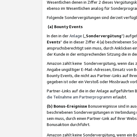
Wesentlichen denen in Ziffer 2 dieses Vergütung
ebenso im Wesentlichen analog für Sonderprogr
Folgende Sondervergütungen sind derzeit verfüg
(a) Bounty Events
In den in der
Anlage
(„
Sondervergütung
“) aufge
Events
“ die in dieser Ziffer 4 (a) beschriebenen 
anspruchsberechtigt sein muss, durch Anklicken ei
der Kunde in der entsprechenden Sitzung die in d
Amazon zahlt keine Sondervergütung, wenn das z
Angabe ungültiger E-Mail-Adressen, Einsatz von B
Bounty Events, die nicht aus Partner-Links auf Ihre
gegeben ist oder ein Verstoß oder Missbrauch vorl
Partner-Links auf die in der Anlage aufgeführte
die Teilnahme am Partnerprogramm
erlaubt.
(b) Bonus-Ereignisse
Bonusereignisse sind in au
beschriebenen Sondervergütungen in Verbindung m
sein muss, durch einen Partner-Link auf Ihrer We
Bonusaktion durchführt.
Amazon zahlt keine Sondervergütung, wenn ein Bon