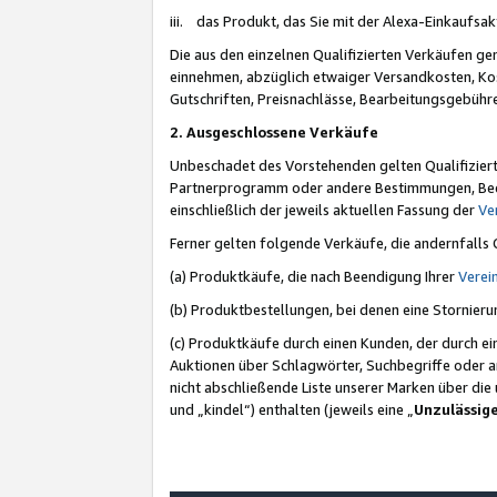
iii. das Produkt, das Sie mit der Alexa-Einkaufsa
Die aus den einzelnen Qualifizierten Verkäufen gen
einnehmen, abzüglich etwaiger Versandkosten, Ko
Gutschriften, Preisnachlässe, Bearbeitungsgebühr
2. Ausgeschlossene Verkäufe
Unbeschadet des Vorstehenden gelten Qualifiziert
Partnerprogramm oder andere Bestimmungen, Beding
einschließlich der jeweils aktuellen Fassung der
Ve
Ferner gelten folgende Verkäufe, die andernfalls
(a) Produktkäufe, die nach Beendigung Ihrer
Verei
(b) Produktbestellungen, bei denen eine Stornier
(c) Produktkäufe durch einen Kunden, der durch e
Auktionen über Schlagwörter, Suchbegriffe oder a
nicht abschließende Liste unserer Marken über di
und „kindel“) enthalten (jeweils eine „
Unzulässig