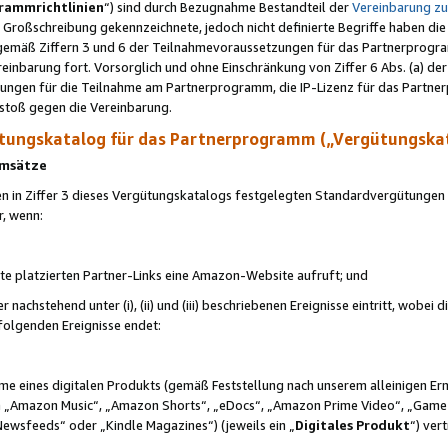
rammrichtlinien
“) sind durch Bezugnahme Bestandteil der
Vereinbarung z
Großschreibung gekennzeichnete, jedoch nicht definierte Begriffe haben die
 gemäß Ziffern 3 und 6 der Teilnahmevoraussetzungen für das Partnerprogram
nbarung fort. Vorsorglich und ohne Einschränkung von Ziffer 6 Abs. (a) der
ungen für die Teilnahme am Partnerprogramm, die IP-Lizenz für das Partner
rstoß gegen die Vereinbarung.
ungskatalog für das Partnerprogramm („Vergütungska
 Umsätze
n in Ziffer 3 dieses Vergütungskatalogs festgelegten Standardvergütungen v
r, wenn:
ite platzierten Partner-Links eine Amazon-Website aufruft; und
r nachstehend unter (i), (ii) und (iii) beschriebenen Ereignisse eintritt, wobe
 folgenden Ereignisse endet:
hme eines digitalen Produkts (gemäß Feststellung nach unserem alleinigen 
 „Amazon Music“, „Amazon Shorts“, „eDocs“, „Amazon Prime Video“, „Game
Newsfeeds“ oder „Kindle Magazines“) (jeweils ein „
Digitales Produkt
“) ver