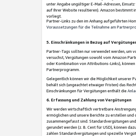
unter Angabe ungültiger E-Mail-Adressen, Einsatz
auf Ihrer Website resultieren). Amazon bestimmt i
vorliegt.
Partner-Links zu den im Anhang aufgeführten Hom
Voraussetzungen für die Teilnahme am Partnerp
5. Einschränkungen in Bezug auf Vergütunge
Partner-Tags sollten nur verwendet werden, um von 
versuchst, Vergütungen sowohl vom Amazon Partn
oder Kombination von Attributions-Links), könne
Partnerprogramm.
Gelegentlich können wir die Möglichkeit unsere
behält sich (ungeachtet etwaiger Fristen) das Rec
Einschränkungen für Vergütungen enthält die
Anla
6. Erfassung und Zahlung von Vergütungen
Wir werden wirtschaftlich vertretbare Anstrengu
ermöglichen und unsere Berichte zu erstellen und 
zusammengefasst sind. Standardvergütungen und s
gerundet werden (z. B. Cent für USD), können dazu
zahlen Standardvergütungen und spezielle Vergüt