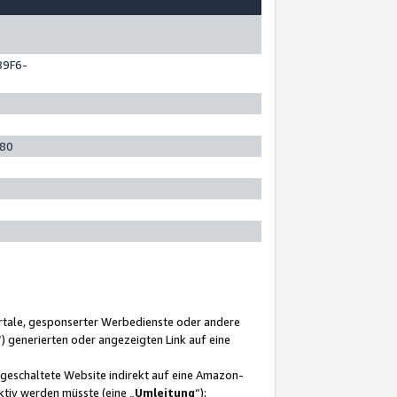
89F6-
280
ortale, gesponserter Werbedienste oder andere
“) generierten oder angezeigten Link auf eine
ngeschaltete Website indirekt auf eine Amazon-
ktiv werden müsste (eine „
Umleitung
“);