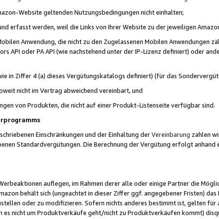
 Amazon-Website geltenden Nutzungsbedingungen nicht einhalten;
t und erfasst werden, weil die Links von Ihrer Website zu der jeweiligen Am
 Mobilen Anwendung, die nicht zu den Zugelassenen Mobilen Anwendungen zählt
s API oder PA API (wie nachstehend unter der IP-Lizenz definiert) oder ander
ie in Ziffer 4 (a) dieses Vergütungskatalogs definiert) (für das Sonderverg
weit nicht im Vertrag abweichend vereinbart, und
ngen von Produkten, die nicht auf einer Produkt-Listenseite verfügbar sind.
nerprogramms
eschriebenen Einschränkungen und der Einhaltung der
Vereinbarung
zahlen wir
ebenen Standardvergütungen. Die Berechnung der Vergütung erfolgt anhand e
beaktionen auflegen, im Rahmen derer alle oder einige Partner die Möglichk
Amazon behält sich (ungeachtet in dieser Ziffer ggf. angegebener Fristen) d
ustellen oder zu modifizieren. Sofern nichts anderes bestimmt ist, gelten 
s nicht um Produktverkäufe geht/nicht zu Produktverkäufen kommt) disqua