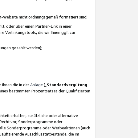
azon-Website nicht ordnungsgemäß formatiert sind;
, oder über einen Partner-Link in einer
e Verlinkungstools, die wir Ihnen ggf. zur
ütungen gezahlt werden);
 Ihnen die in der
Anlage
(„
Standardvergütung
ines bestimmten Prozentsatzes der Qualifizierten
eit erhalten, zusätzliche oder alternative
as Recht vor, Sonderprogramme oder
für alle Sonderprogramme oder Werbeaktionen (auch
lifizierende Ausschlusstatbestände, die im