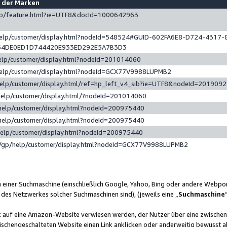
e der Marken
gp/feature.html?ie=UTF8&docId=1000642963
help/customer/display.html?nodeId=548524#GUID-602FA6E8-D724-4317-
64DE0ED1D744420E933ED292E5A7B3D3
elp/customer/display.html?nodeId=201014060
help/customer/display.html?nodeId=GCX77V9988LUPMB2
help/customer/display.html/ref=hp_left_v4_sib?ie=UTF8&nodeId=201909
help/customer/display.html/?nodeId=201014060
help/customer/display.html?nodeId=200975440
help/customer/display.html?nodeId=200975440
help/customer/display.html?nodeId=200975440
/gp/help/customer/display.html?nodeId=GCX77V9988LUPMB2
n einer Suchmaschine (einschließlich Google, Yahoo, Bing oder andere Webp
 des Netzwerkes solcher Suchmaschinen sind), (jeweils eine „
Suchmaschine
nk auf eine Amazon-Website verwiesen werden, der Nutzer über eine zwische
ischengeschalteten Website einen Link anklicken oder anderweitig bewusst a