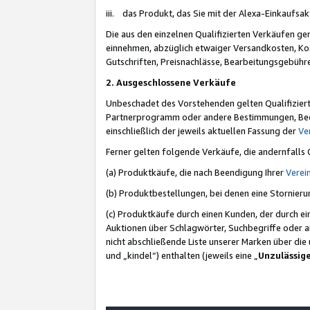
iii. das Produkt, das Sie mit der Alexa-Einkaufsa
Die aus den einzelnen Qualifizierten Verkäufen gen
einnehmen, abzüglich etwaiger Versandkosten, Ko
Gutschriften, Preisnachlässe, Bearbeitungsgebühr
2. Ausgeschlossene Verkäufe
Unbeschadet des Vorstehenden gelten Qualifiziert
Partnerprogramm oder andere Bestimmungen, Beding
einschließlich der jeweils aktuellen Fassung der
Ve
Ferner gelten folgende Verkäufe, die andernfalls
(a) Produktkäufe, die nach Beendigung Ihrer
Verei
(b) Produktbestellungen, bei denen eine Stornier
(c) Produktkäufe durch einen Kunden, der durch e
Auktionen über Schlagwörter, Suchbegriffe oder a
nicht abschließende Liste unserer Marken über di
und „kindel“) enthalten (jeweils eine „
Unzulässig