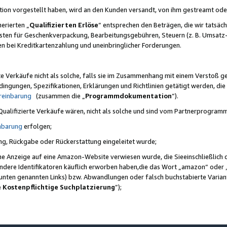
ktion vorgestellt haben, wird an den Kunden versandt, von ihm gestreamt od
erierten „
Qualifizierten Erlöse
“ entsprechen den Beträgen, die wir tatsäch
sten für Geschenkverpackung, Bearbeitungsgebühren, Steuern (z. B. Umsatz-
en bei Kreditkartenzahlung und uneinbringlicher Forderungen.
e Verkäufe nicht als solche, falls sie im Zusammenhang mit einem Verstoß 
ungen, Spezifikationen, Erklärungen und Richtlinien getätigt werden, die 
reinbarung
(zusammen die „
Programmdokumentation
“).
 Qualifizierte Verkäufe wären, nicht als solche und sind vom Partnerprogra
nbarung
erfolgen;
ung, Rückgabe oder Rückerstattung eingeleitet wurde;
ine Anzeige auf eine Amazon-Website verwiesen wurde, die Sieeinschließlich
ndere Identifikatoren käuflich erworben haben,die das Wort „amazon“ oder 
e unten genannten Links) bzw. Abwandlungen oder falsch buchstabierte Varia
e Kostenpflichtige Suchplatzierung
”);