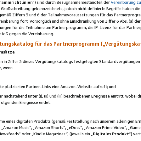
rammrichtlinien
“) sind durch Bezugnahme Bestandteil der
Vereinbarung z
Großschreibung gekennzeichnete, jedoch nicht definierte Begriffe haben die
 gemäß Ziffern 3 und 6 der Teilnahmevoraussetzungen für das Partnerprogram
nbarung fort. Vorsorglich und ohne Einschränkung von Ziffer 6 Abs. (a) der
ungen für die Teilnahme am Partnerprogramm, die IP-Lizenz für das Partner
rstoß gegen die Vereinbarung.
ungskatalog für das Partnerprogramm („Vergütungska
 Umsätze
n in Ziffer 3 dieses Vergütungskatalogs festgelegten Standardvergütungen v
r, wenn:
ite platzierten Partner-Links eine Amazon-Website aufruft; und
r nachstehend unter (i), (ii) und (iii) beschriebenen Ereignisse eintritt, wobe
 folgenden Ereignisse endet:
hme eines digitalen Produkts (gemäß Feststellung nach unserem alleinigen 
 „Amazon Music“, „Amazon Shorts“, „eDocs“, „Amazon Prime Video“, „Game
Newsfeeds“ oder „Kindle Magazines“) (jeweils ein „
Digitales Produkt
“) ver