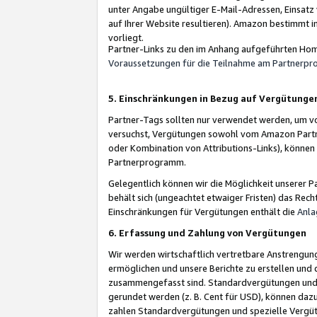
unter Angabe ungültiger E-Mail-Adressen, Einsatz
auf Ihrer Website resultieren). Amazon bestimmt i
vorliegt.
Partner-Links zu den im Anhang aufgeführten Hom
Voraussetzungen für die Teilnahme am Partnerp
5. Einschränkungen in Bezug auf Vergütunge
Partner-Tags sollten nur verwendet werden, um von 
versuchst, Vergütungen sowohl vom Amazon Partn
oder Kombination von Attributions-Links), könne
Partnerprogramm.
Gelegentlich können wir die Möglichkeit unsere
behält sich (ungeachtet etwaiger Fristen) das Rec
Einschränkungen für Vergütungen enthält die
Anla
6. Erfassung und Zahlung von Vergütungen
Wir werden wirtschaftlich vertretbare Anstrengu
ermöglichen und unsere Berichte zu erstellen und 
zusammengefasst sind. Standardvergütungen und s
gerundet werden (z. B. Cent für USD), können dazu
zahlen Standardvergütungen und spezielle Vergüt