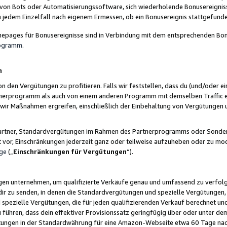
 von Bots oder Automatisierungssoftware, sich wiederholende Bonusereignisse
n jedem Einzelfall nach eigenem Ermessen, ob ein Bonusereignis stattgefund
epages für Bonusereignisse sind in Verbindung mit dem entsprechenden Bonu
rogramm
.
n
den Vergütungen zu profitieren. Falls wir feststellen, dass du (und/oder ein
erprogramm als auch von einem anderen Programm mit demselben Traffic ei
n wir Maßnahmen ergreifen, einschließlich der Einbehaltung von Vergütunge
r Partner, Standardvergütungen im Rahmen des Partnerprogramms oder Sonde
ht vor, Einschränkungen jederzeit ganz oder teilweise aufzuheben oder zu mod
ge
(„
Einschränkungen für Vergütungen
“).
ngen unternehmen, um qualifizierte Verkäufe genau und umfassend zu verfol
dir zu senden, in denen die Standardvergütungen und spezielle Vergütungen, 
pezielle Vergütungen, die für jeden qualifizierenden Verkauf berechnet un
 führen, dass dein effektiver Provisionssatz geringfügig über oder unter dem
ungen in der Standardwährung für eine Amazon-Webseite etwa 60 Tage nach