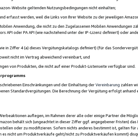
 Amazon-Website geltenden Nutzungsbedingungen nicht einhalten;
t und erfasst werden, weil die Links von Ihrer Website zu der jeweiligen Am
 Mobilen Anwendung, die nicht zu den Zugelassenen Mobilen Anwendungen zählt
s API oder PA API (wie nachstehend unter der IP-Lizenz definiert) oder ander
ie in Ziffer 4 (a) dieses Vergütungskatalogs definiert) (für das Sonderverg
weit nicht im Vertrag abweichend vereinbart, und
ngen von Produkten, die nicht auf einer Produkt-Listenseite verfügbar sind.
nerprogramms
eschriebenen Einschränkungen und der Einhaltung der
Vereinbarung
zahlen wir
ebenen Standardvergütungen. Die Berechnung der Vergütung erfolgt anhand e
beaktionen auflegen, im Rahmen derer alle oder einige Partner die Möglichk
Amazon behält sich (ungeachtet in dieser Ziffer ggf. angegebener Fristen) d
ustellen oder zu modifizieren. Sofern nichts anderes bestimmt ist, gelten 
s nicht um Produktverkäufe geht/nicht zu Produktverkäufen kommt) disqua