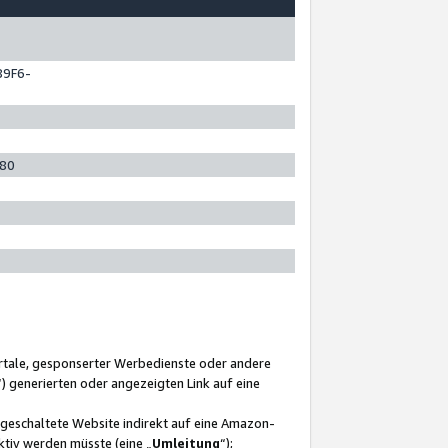
89F6-
280
ortale, gesponserter Werbedienste oder andere
“) generierten oder angezeigten Link auf eine
ngeschaltete Website indirekt auf eine Amazon-
ktiv werden müsste (eine „
Umleitung
“);