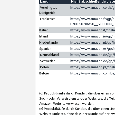
Land
Nicht abschließende List
Vereinigtes
https://www.amazon.co.uk/
Königreich
Frankreich
https://www.amazon.fr/gp/
E78834F9BA58__SECTION_
Italien
https://www.amazon.it/gp/h
Irland
https://www.amazon.ie/gp/
Niederlande
https://www.amazon.nl/gp/
Spanien
https://www.amazon.es/gp/
Deutschland
https://www.amazon.de/gp/
Schweden
https://www.amazon.de/gp/
Polen
https://www.amazon.pl/gp/
Belgien
https://www.amazon.com.be
(d) Produktkäufe durch Kunden, die über einen vo
Such- oder Verweisdienste oder Websites, die Teil
Amazon-Website verwiesen werden;
(e) Produktkäufe durch Kunden, die über einen Li
Website umleitet, ohne dass der Kunde auf der zw