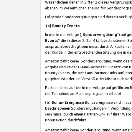
Wesentlichen denen in Ziffer 2 dieses Vergütung
ebenso im Wesentlichen analog für Sonderprogr
Folgende Sondervergütungen sind derzeit verfüg
(a) Bounty Events
In den in der
Anlage
(„
Sondervergütung
“) aufge
Events
“ die in dieser Ziffer 4 (a) beschriebenen 
anspruchsberechtigt sein muss, durch Anklicken ei
der Kunde in der entsprechenden Sitzung die in d
Amazon zahlt keine Sondervergütung, wenn das z
Angabe ungültiger E-Mail-Adressen, Einsatz von B
Bounty Events, die nicht aus Partner-Links auf Ihre
gegeben ist oder ein Verstoß oder Missbrauch vorl
Partner-Links auf die in der Anlage aufgeführte
die Teilnahme am Partnerprogramm
erlaubt.
(b) Bonus-Ereignisse
Bonusereignisse sind in au
beschriebenen Sondervergütungen in Verbindung m
sein muss, durch einen Partner-Link auf Ihrer We
Bonusaktion durchführt.
Amazon zahlt keine Sondervergütung, wenn ein Bon