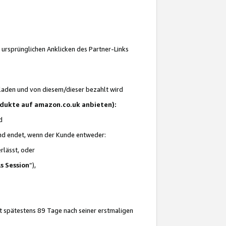
 ursprünglichen Anklicken des Partner-Links
laden und von diesem/dieser bezahlt wird
rodukte auf amazon.co.uk anbieten):
d
 und endet, wenn der Kunde entweder:
erlässt, oder
ls Session
“),
t spätestens 89 Tage nach seiner erstmaligen