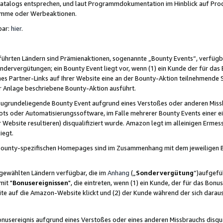
skatalogs entsprechen, und laut Programmdokumentation im Hinblick auf Pr
amme oder Werbeaktionen.
bar:
hier
.
führten Ländern sind Prämienaktionen, sogenannte „Bounty Events“, verfügb
Sondervergütungen; ein Bounty Event liegt vor, wenn (1) ein Kunde der für da
nes Partner-Links auf Ihrer Website eine an der Bounty-Aktion teilnehmende 
er Anlage beschriebene Bounty-Aktion ausführt.
ugrundeliegende Bounty Event aufgrund eines Verstoßes oder anderen Miss
ots oder Automatisierungssoftware, im Falle mehrerer Bounty Events einer e
r Website resultieren) disqualifiziert wurde. Amazon legt im alleinigen Ermess
iegt.
n Bounty-spezifischen Homepages sind im Zusammenhang mit dem jeweiligen
sgewählten Ländern verfügbar, die im
Anhang
(„
Sondervergütung
“)aufgefüh
it "
Bonusereignissen
", die eintreten, wenn (1) ein Kunde, der für das Bon
bsite auf die Amazon-Website klickt und (2) der Kunde während der sich dar
usereignis aufgrund eines Verstoßes oder eines anderen Missbrauchs disqua