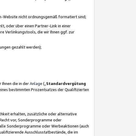
azon-Website nicht ordnungsgemäß formatiert sind;
, oder über einen Partner-Link in einer
e Verlinkungstools, die wir Ihnen ggf. zur
ütungen gezahlt werden);
 Ihnen die in der
Anlage
(„
Standardvergütung
ines bestimmten Prozentsatzes der Qualifizierten
eit erhalten, zusätzliche oder alternative
as Recht vor, Sonderprogramme oder
für alle Sonderprogramme oder Werbeaktionen (auch
lifizierende Ausschlusstatbestände, die im