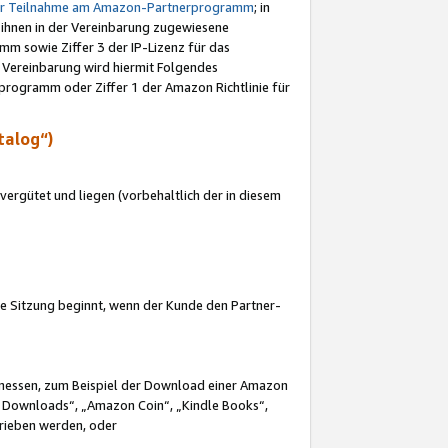
ur Teilnahme am Amazon-Partnerprogramm
; in
 ihnen in der Vereinbarung zugewiesene
m sowie Ziffer 3 der IP-Lizenz für das
 Vereinbarung wird hiermit Folgendes
programm oder Ziffer 1 der Amazon Richtlinie für
talog“)
ergütet und liegen (vorbehaltlich der in diesem
i die Sitzung beginnt, wenn der Kunde den Partner-
Ermessen, zum Beispiel der Download einer Amazon
 Downloads“, „Amazon Coin“, „Kindle Books“,
trieben werden, oder