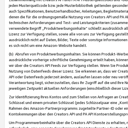
jeden Musterquellcode bzw. jede Musterbibliothek geltenden gesonder
auch Spezifikationen, Benutzerhandbücher, Anleitungen, Begleitmaterial
denen die für die ordnungsgemäße Nutzung von Creators API und PA A
technischen Anforderungen und Test- und Leistungskriterien (zusammen
verwendete Begriff „Produktwerbungsinhalte“ schließt ausdrücklich al
Lizenz zur Verfügung stellen, sowie alle von uns zur Verfügung gestel
ausdrücklich nicht auf Daten, Bilder, Texte oder sonstige Informatione
es sich nicht um eine Amazon-Website handelt.
(b) Abrufen von Produktwerbungsinhalten. Sie können Produkt-Werbein
ausdrückliche vorherige schriftliche Genehmigung erteilt haben, könn
wir über die Creators API Feeds zur Verfügung stellen. Wenn Sie Produk
Nutzung von Datenfeeds dieser Lizenz. Sie erkennen an, dass wir Creat
API oder Datenfeeds jederzeit ändern, auslaufen lassen oder neu veröffe
Verantwortung liegt, sicherzustellen, dass Ihr Zugriff auf die und Ihr
jeweiligen Zeitpunkt aktuellen Anforderungen (einschließlich dieser Liz
Zur Identifizierung Ihres Kontos und zum Stellen von Anfragen an Crea
Schlüssel und einem privaten Schlüssel (jedes Schlüsselpaar eine „Kon
Rahmen des Amazon-Partnerprogramms zugeteilte Partner-ID oder ein
Kontokennungen über den Creators API und PA API Kontoerstellungspro
Um Programmwerbeinhalte über die Creators API Dienste zu erhalten, m