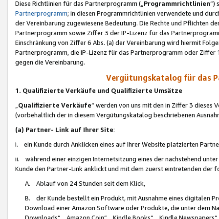
Diese Richtlinien für das Partnerprogramm („
Programmrichtlinien
“)
Partnerprogramm
; in diesen Programmrichtlinien verwendete und durch
der Vereinbarung zugewiesene Bedeutung. Die Rechte und Pflichten de
Partnerprogramm sowie Ziffer 3 der IP-Lizenz für das Partnerprogram
Einschränkung von Ziffer 6 Abs. (a) der Vereinbarung wird hiermit Fol
Partnerprogramm, die IP-Lizenz für das Partnerprogramm oder Ziffer 1
gegen die Vereinbarung.
Vergütungskatalog für das 
1. Qualifizierte Verkäufe und Qualifizierte Umsätze
„
Qualifizierte Verkäufe
“ werden von uns mit den in Ziffer 3 diese
(vorbehaltlich der in diesem Vergütungskatalog beschriebenen Ausnah
(a) Partner- Link auf Ihrer Site
:
i. ein Kunde durch Anklicken eines auf Ihrer Website platzierten Part
ii. während einer einzigen Internetsitzung eines der nachstehend unter (i)
Kunde den Partner-Link anklickt und mit dem zuerst eintretenden der f
A. Ablauf von 24 Stunden seit dem Klick,
B. der Kunde bestellt ein Produkt, mit Ausnahme eines digitalen P
Download einer Amazon Software oder Produkte, die unter dem N
Downloads“, „Amazon Coin“, „Kindle Books“, „Kindle Newspapers“, „