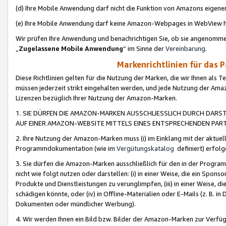
(d) Ihre Mobile Anwendung darf nicht die Funktion von Amazons eige
(e) Ihre Mobile Anwendung darf keine Amazon-Webpages in WebView 
Wir prüfen Ihre Anwendung und benachrichtigen Sie, ob sie angenomm
„
Zugelassene Mobile Anwendung
“ im Sinne der
Vereinbarung
.
Markenrichtlinien für das 
Diese Richtlinien gelten für die Nutzung der Marken, die wir Ihnen als 
müssen jederzeit strikt eingehalten werden, und jede Nutzung der Ama
Lizenzen bezüglich Ihrer Nutzung der Amazon-Marken.
1. SIE DÜRFEN DIE AMAZON-MARKEN AUSSCHLIESSLICH DURCH DARS
AUF EINER AMAZON-WEBSITE MITTELS EINES ENTSPRECHENDEN PART
2. Ihre Nutzung der Amazon-Marken muss (i) im Einklang mit der aktuells
Programmdokumentation (wie im
Vergütungskatalog
definiert) erfolg
3. Sie dürfen die Amazon-Marken ausschließlich für den in der Progr
nicht wie folgt nutzen oder darstellen: (i) in einer Weise, die ein Spo
Produkte und Dienstleistungen zu verunglimpfen, (iii) in einer Weise
schädigen könnte, oder (iv) in Offline-Materialien oder E-Mails (z. B.
Dokumenten oder mündlicher Werbung).
4. Wir werden Ihnen ein Bild bzw. Bilder der Amazon-Marken zur Verfüg