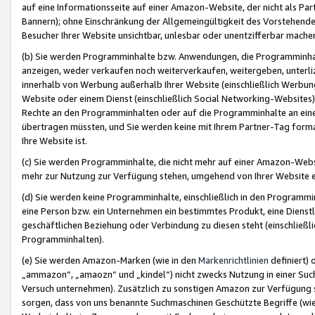
auf eine Informationsseite auf einer Amazon-Website, der nicht als Part
Bannern); ohne Einschränkung der Allgemeingültigkeit des Vorstehende
Besucher Ihrer Website unsichtbar, unlesbar oder unentzifferbar mache
(b) Sie werden Programminhalte bzw. Anwendungen, die Programminhalt
anzeigen, weder verkaufen noch weiterverkaufen, weitergeben, unterli
innerhalb von Werbung außerhalb Ihrer Website (einschließlich Werbun
Website oder einem Dienst (einschließlich Social Networking-Website
Rechte an den Programminhalten oder auf die Programminhalte an eine a
übertragen müssten, und Sie werden keine mit Ihrem Partner-Tag formati
Ihre Website ist.
(c) Sie werden Programminhalte, die nicht mehr auf einer Amazon-Websit
mehr zur Nutzung zur Verfügung stehen, umgehend von Ihrer Website e
(d) Sie werden keine Programminhalte, einschließlich in den Programmin
eine Person bzw. ein Unternehmen ein bestimmtes Produkt, eine Dienstle
geschäftlichen Beziehung oder Verbindung zu diesen steht (einschließli
Programminhalten).
(e) Sie werden Amazon-Marken (wie in den
Markenrichtlinien
definiert) 
„ammazon“, „amaozn“ und „kindel“) nicht zwecks Nutzung in einer Suc
Versuch unternehmen). Zusätzlich zu sonstigen Amazon zur Verfügung 
sorgen, dass von uns benannte Suchmaschinen Geschützte Begriffe (wie 