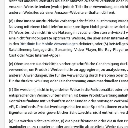
nicht mit anderen Websites als einer Amazon-Website verlinken oder i
Amazon-Website lenken (wobei jedoch Teile Ihrer Anwendung, die nich
anderen Websites als einer Amazon-Website enthalten dürfen).
(d) Ohne unsere ausdrückliche vorherige schriftliche Zustimmung werd
Nutzung mit einem Mobiltelefon oder sonstigen Mobilgerät entwickelt
(1) Websites, die nicht für die Nutzung mit solchen Geräten entwickelt
eine nicht für Mobilgeräte optimierte Website, die über einen Interne
in den
Richtlinie für Mobile Anwendungen
definiert, oder (3) Beistellge
Satellitenempfangsgeräte, Streaming-Video-Player, Blu-Ray-Player ode
Cast oder Vizio Internet-Apps).
(e) Ohne unsere ausdrückliche vorherige schriftliche Genehmigung dürfe
verwenden, um Produkt-Werbeinhalte zu aggregieren, zu analysieren, 
anderen Anwendungen, die für die Verwendung durch Personen oder Or
für die direkte Schulung oder Feinabstimmung eines maschinellen Lern
(f) Sie werden (i) nicht in irgendeiner Weise in die Funktionalität ode
entsprechenden Versuch unternehmen; (ii) keine Produktwerbungsinha
Kontaktaufnahme mit Verkäufern oder Kunden oder sonstiger Werbeaktiv
API, Datenfeeds, Produktwerbungsinhalten oder Spezifikationen erschei
Eigentumsrechte oder gewerblicher Schutzrechte, nicht entfernen, verd
(g) Sie werden nicht versuchen, (i) die Spezifikationen oder die in de
manipulieren, zu reparieren oder anderweitig abgeleitete Werke davon z