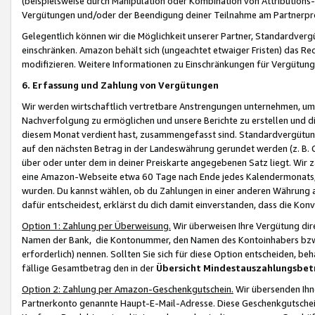
(beispielsweise durch Manipulation oder Kombination von Attributions-
Vergütungen und/oder der Beendigung deiner Teilnahme am Partnerp
Gelegentlich können wir die Möglichkeit unserer Partner, Standardv
einschränken. Amazon behält sich (ungeachtet etwaiger Fristen) das Re
modifizieren. Weitere Informationen zu Einschränkungen für Vergütung
6. Erfassung und Zahlung von Vergütungen
Wir werden wirtschaftlich vertretbare Anstrengungen unternehmen, um 
Nachverfolgung zu ermöglichen und unsere Berichte zu erstellen und di
diesem Monat verdient hast, zusammengefasst sind. Standardvergütung
auf den nächsten Betrag in der Landeswährung gerundet werden (z. B. C
über oder unter dem in deiner Preiskarte angegebenen Satz liegt. Wir
eine Amazon-Webseite etwa 60 Tage nach Ende jedes Kalendermonats, i
wurden. Du kannst wählen, ob du Zahlungen in einer anderen Währung
dafür entscheidest, erklärst du dich damit einverstanden, dass die K
Option 1: Zahlung per Überweisung.
Wir überweisen Ihre Vergütung dir
Namen der Bank, die Kontonummer, den Namen des Kontoinhabers bzw. a
erforderlich) nennen. Sollten Sie sich für diese Option entscheiden, be
fällige Gesamtbetrag den in der
Übersicht Mindestauszahlungsbet
Option 2: Zahlung per Amazon-Geschenkgutschein.
Wir übersenden Ihne
Partnerkonto genannte Haupt-E-Mail-Adresse. Diese Geschenkgutschei