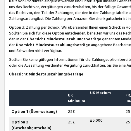
Kauf von Produkten eingelöst werden und unterliegen unseren Geschäf
uns das Recht vor, Vergütungen zurückzuhalten, bis der fällige Gesamt
das Recht vor, den Teil der Zahlungen, der den in der Zahlungstabelle 
Zahlungsart angibst. Die Zahlung per Amazon-Geschenkgutschein ist in
Option 3: Zahlung per Scheck.
Wir übersenden Ihnen einen Scheck in Höh
Sollten Sie sich für diese Option entscheiden, behalten wir uns das Rec
den in der
Übersicht Mindestauszahlungsbeträge
genannten Mindest
der
Übersicht Mindestauszahlungsbeträge
angegebene Bearbeitung
und Schweden nicht verfügbar.
Sollten Sie keine gültigen Informationen für die Zahlungsoption bereit
oder die Auszahlung verdienter Vergütung zurückhalten, bis Sie eine A
Übersicht Mindestauszahlungsbeträge
UK Maxium
UK
FR,
Minimum
un
Option 1 (Überweisung)
25£
25
£5,000
Option 2
25£
25
(Geschenkgutschein)