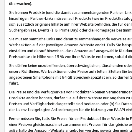
überwachen).
Sie können Produkte (und die damit zusammenhängenden Partner-Links)
hinzufügen. Partner-Links müssen auf Produkte (wie im Produktkatalog de
sich zusätzlich originäre Inhalte auf Ihrer Website befinden, die für 
Suchergebnisse, Events (z. B. Prime Day) oder die Homepages bestimmte
Sie müssen sämtliche Links und damit zusammenhängende Verweise auf z
Werbeaktion auf der jeweiligen Amazon-Website endet. Falls Sie beisp
einstellen und darauf hinweisen, dass Amazon auf ausgewählte Kleidun
Preisnachlass in Höhe von 15 % von Ihrer Website entfernen, sobald di
Sie dürfen keine unzutreffenden, überschwänglichen, täuschenden od
unsere Richtlinien, Werbeaktionen oder Preise aufstellen. Stellen Sie 
angebotenen Smartphone mit 64 GB Speicherkapazität ein, so dürfen S
führt.
Die Preise und die Verfügbarkeit von Produkten können Veränderungen 
Produkte ändern können, dürfen Sie auf Ihrer Website nur Angaben zu P
Preisen und Verfügbarkeit dargestellt sind bedienen oder (b) Sie Daten
der Lizenz festgelegten Anforderungen für die Nutzung von PA API einh
Ferner müssen Sie, falls Sie Preise für ein Produkt auf Ihrer Website in 
einer Preisvergleichsmaschine) zusammen mit Preisen für das gleiche o
außerhalb der Amazon-Website angeboten werden, jeweils den niedrigst