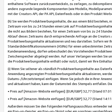
enthaltene Software zurückzuentwickeln, zu zerlegen, zu dekompilier
andere zugrunde liegende Komponenten (wie Modelle, Modellparameter
mit der Creators API, der PA API, Datenfeeds oder in den Produkt Werb
(h) Sie werden Produktwerbungsinhalte, die aus einem Bild bestehen, ni
Zeitraum von bis zu 24 Stunden einen Link auf Produktwerbungsinhalte
die nicht aus Bildern bestehen, für einen Zeitraum von bis zu 24 Stund
Ablauf dieses Zeitraums durch entsprechende Anfrage an die Creators 
Produktwerbungsinhalte aktualisieren und neu darstellen. Sofern wir Ih
Standardidentifikationsnummern (ASINs) für einen unbestimmten Zeitra
Kundenanwendung, dürfen unbeschadet des Vorstehenden Produktwerbu
Zwischenspeicher abgelegt werden. Auf unser Verlangen werden Sie un
die Produktwerbungsinhalte enthält oder nutzt, damit wir Ihre Einhalt
(i) Wenn Sie seltener als stündlich Produktwerbungsinhalte aus Datenfe
Anwendung angezeigten Produktwerbungsinhalte aktualisieren, werden 
Datums-/Uhrzeitstempel einfügen. Wenn Sie jedoch die in Ihrer Anwe
und aktualisiert haben, kann der Datumsteil des Stempels entfallen. Dies
• Preis auf [Amazon-Website einfügen]: [EUR/GBP] 32,77 (Stand 07.01.
• Preis auf [Amazon-Website einfügen]: [EUR/GBP] 32,77 (Stand 14:11 
Außerdem müssen Sie den folgenden Haftungsausschluss entweder neb
ein Pop-up-Fenster, ein Pop-up-Skript oder ein sonstiges vergleichba