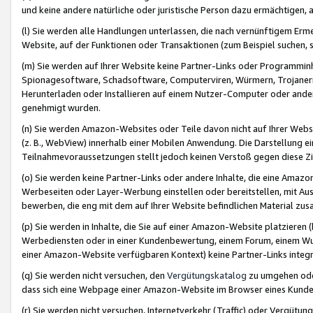
und keine andere natürliche oder juristische Person dazu ermächtigen, a
(l) Sie werden alle Handlungen unterlassen, die nach vernünftigem Erme
Website, auf der Funktionen oder Transaktionen (zum Beispiel suchen, s
(m) Sie werden auf Ihrer Website keine Partner-Links oder Programmin
Spionagesoftware, Schadsoftware, Computerviren, Würmern, Trojaner
Herunterladen oder Installieren auf einem Nutzer-Computer oder ande
genehmigt wurden.
(n) Sie werden Amazon-Websites oder Teile davon nicht auf Ihrer Websi
(z. B., WebView) innerhalb einer Mobilen Anwendung. Die Darstellung ein
Teilnahmevoraussetzungen stellt jedoch keinen Verstoß gegen diese Zif
(o) Sie werden keine Partner-Links oder andere Inhalte, die eine Am
Werbeseiten oder Layer-Werbung einstellen oder bereitstellen, mit Au
bewerben, die eng mit dem auf Ihrer Website befindlichen Material z
(p) Sie werden in Inhalte, die Sie auf einer Amazon-Website platzier
Werbediensten oder in einer Kundenbewertung, einem Forum, einem Wun
einer Amazon-Website verfügbaren Kontext) keine Partner-Links integr
(q) Sie werden nicht versuchen, den
Vergütungskatalog
zu umgehen oder
dass sich eine Webpage einer Amazon-Website im Browser eines Kunden 
(r) Sie werden nicht versuchen, Internetverkehr (Traffic) oder Vergü