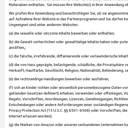
Materialien enthalten. Sie müssen Ihre Website(s) in Ihrer Anwendung ide
Wir prüfen Ihre Anwendung und benachrichtigen Sie, ob sie angenommen
auf Aufnahme Ihrer Website in das Partnerprogramm und Sie dürfen kei
Ungeeignet sind unter anderem Websites:
(a) die sexuelle oder obszöne Inhalte bewerben oder enthalten;
(b) die Gewalt verherrlichen oder gewalttätige Inhalte haben oder pot
anstiften,;
(c) die falsche, irreführende, diffamierende oder verleumderische Inha
(d) die von Hass geprägte, belästigende, schädliche, die Privatsphäre v
Herkunft, Hautfarbe, Geschlecht, Religion, Nationalität, Behinderung, 
(e) die rechtswidrige Handlungen bewerben oder ausführen;
(f) sich an Kinder richten oder wissentlich personenbezogene Daten vo
geltenden Gesetzen definiert) erheben, verwenden oder offenlegen, Vo
Regeln, Vorschriften, Anordnungen, Lizenzen, Genehmigungen, Richtlini
Entscheidungen oder andere Anforderungen einer zuständigen Regierung
Privacy Protection Act (15 U.S.C. §§ 6501-6506) oder Vorschriften, di
Internet erlassen wurden);
(g) die Marken von Amazon oder unseren verbundenen Unternehmen b