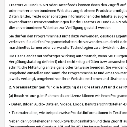
Creators API und PA API oder Datenfeeds können Ihnen den Zugriff auf D
oder mehreren verbundenen Websites angebotenen Produkte ermögliche
Daten, Bilder, Texte oder sonstigen Informationen oder Inhalte zuzugre
anwendbaren Lizenzvereinbarungen für die Creators API und PA API od
diesen verbundenen Websites zur Verfügung gestellt werden.
Sie dürfen den Programminhalt nicht dazu verwenden, geistiges Eigent
verletzen. Sie dürfen Programminhalte nicht verwenden, um direkt ode
maschinelles Lernen oder verwandte Technologien zu entwickeln oder zu
Die Lizenz endet mit sofortiger Wirkung automatisch, wenn Sie zu irg
Vergütungskatalog definiert) nicht rechtzeitig erfüllen bzw. ansonsten
schriftliche Mitteilung an Sie ganz oder teilweise beenden. Sie werden
umgehend einstellen und sämtliche Programminhalte und Amazon-Marke
jeweils verlangt, umgehend von Ihrer Website entfernen und löschen od
2. Voraussetzungen für die Nutzung der Creators API und der P
(a)
Beschreibung
. Im Rahmen dieser Lizenz können wir Ihnen Programmi
• Daten, Bilder, Audio-Dateien, Videos, Logos, Benutzerschnittstellen-
• Textmaterialien, wie beispielsweise Produktinformationen in Textfor
Neben den vorstehenden Produktwerbungsinhalten und dem Zugriff auf 
Zusammenhang mit Creators API und PA API Musterquellcodes und -bibli