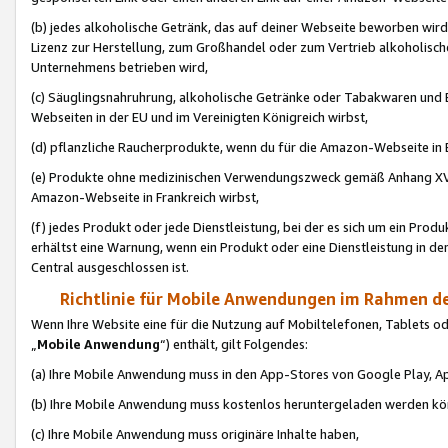
(b) jedes alkoholische Getränk, das auf deiner Webseite beworben wird
Lizenz zur Herstellung, zum Großhandel oder zum Vertrieb alkoholisch
Unternehmens betrieben wird,
(c) Säuglingsnahruhrung, alkoholische Getränke oder Tabakwaren und E
Webseiten in der EU und im Vereinigten Königreich wirbst,
(d) pflanzliche Raucherprodukte, wenn du für die Amazon-Webseite in B
(e) Produkte ohne medizinischen Verwendungszweck gemäß Anhang XVI 
Amazon-Webseite in Frankreich wirbst,
(f) jedes Produkt oder jede Dienstleistung, bei der es sich um ein Prod
erhältst eine Warnung, wenn ein Produkt oder eine Dienstleistung in de
Central ausgeschlossen ist.
Richtlinie für Mobile Anwendungen im Rahmen de
Wenn Ihre Website eine für die Nutzung auf Mobiltelefonen, Tablets 
„
Mobile Anwendung
“) enthält, gilt Folgendes:
(a) Ihre Mobile Anwendung muss in den App-Stores von Google Play, A
(b) Ihre Mobile Anwendung muss kostenlos heruntergeladen werden könn
(c) Ihre Mobile Anwendung muss originäre Inhalte haben,