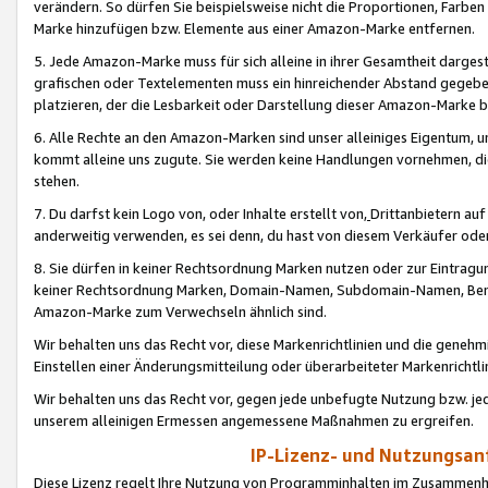
verändern. So dürfen Sie beispielsweise nicht die Proportionen, Farb
Marke hinzufügen bzw. Elemente aus einer Amazon-Marke entfernen.
5. Jede Amazon-Marke muss für sich alleine in ihrer Gesamtheit darge
grafischen oder Textelementen muss ein hinreichender Abstand gegebe
platzieren, der die Lesbarkeit oder Darstellung dieser Amazon-Marke b
6. Alle Rechte an den Amazon-Marken sind unser alleiniges Eigentum, 
kommt alleine uns zugute. Sie werden keine Handlungen vornehmen, 
stehen.
7. Du darfst kein Logo von, oder Inhalte erstellt von,
Drittanbietern au
anderweitig verwenden, es sei denn, du hast von diesem Verkäufer oder
8. Sie dürfen in keiner Rechtsordnung Marken nutzen oder zur Eintragu
keiner Rechtsordnung Marken, Domain-Namen, Subdomain-Namen, Benu
Amazon-Marke zum Verwechseln ähnlich sind.
Wir behalten uns das Recht vor, diese Markenrichtlinien und die gene
Einstellen einer Änderungsmitteilung oder überarbeiteter Markenricht
Wir behalten uns das Recht vor, gegen jede unbefugte Nutzung bzw. jede 
unserem alleinigen Ermessen angemessene Maßnahmen zu ergreifen.
IP-Lizenz- und Nutzungsan
Diese Lizenz regelt Ihre Nutzung von Programminhalten im Zusammen