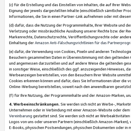
(c) für die Erstellung und das Einstellen von Inhalten, die auf Ihrer We
Eignung der jeweils dargestellten Inhalte (einschließlich sämtlicher 
Informationen, die Sie in einen Partner-Link aufnehmen oder mit diese
(d) dafür, dass die Nutzung der Programminhalte, Ihrer Website und des 
Verletzung oder missbräuchliche Ausübung unserer Rechte bzw. der Recht
Markenrechte, Datenschutzrechte, Veröffentlichungsrechte oder anderer
Einhaltung der
Amazon Anti-Fälschungsrichtlinien für das Partnerpro
(e) dafür, die Verwendung von Cookies, Pixeln und anderen Technologien
Besuchern gesammelten Daten in Übereinstimmung mit den geltenden Ge
und angemessen darzustellen und auf andere Weise die geltenden geset
in sonstiger Weise, einschließlich des ggf. anzuzeigenden Hinweises, d
Werbeanzeigen bereitstellen, von den Besuchern Ihrer Website unmitte
Cookies erkennen können und dafür, dass Sie Informationen über die v
Online-Werbung bereitstellen, soweit nach den anwendbaren gesetzlic
(f) für Ihre Nutzung, der Programminhalte und der Amazon-Marken, u
4. Werbeeinschränkungen.
Sie werden sich nicht an Werbe-, Market
Unternehmen oder in Verbindung mit einer Amazon-Website oder dem Pa
Vereinbarung
gestattet sind. Sie werden sich nicht an Werbeaktivitäten
Logos von uns oder unseren Partnern (einschließlich Amazon-Marken), 
E-Books, physischen Postsendungen, physischen Dokumenten oder in 