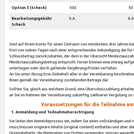
Option 3 (Scheck)
50£
50
Bearbeitungsgebühr
k.A.
k.A
Scheck
Sind auf Ihrem Konto für einen Zeitraum von mindestens drei Jahren kein
Frist von sieben Tagen nach einer entsprechenden Ankündigung die für
Schlussbetrag zurückzuhalten, der dem in der Übersicht Mindestausz
Mindestauszahlungsbetrag entspricht. Ferner können eine etwaig aufg
unterliegen oder durch geltende Verjährungsfristen verfallen.
An Sie unter Abzug bzw. Einbehalt aller in der Vereinbarung beschrieb
Ihnen gemäß der Vereinbarung zustehenden Beträge dar.
Sollten Sie, gleich aus welchem Grund, eine Überschusszahlung erhalte
an Sie im Rahmen der Vereinbarung zukünftig zahlbaren Vergütung zu 
Voraussetzungen für die Teilnahme a
1. Anmeldung und Teilnahmeberechtigung
Sie leiten den Anmeldeprozess ein, indem Sie einen vollständigen und 
muss/müssen originäre Inhalte (original content) enthalten und über d
Originalinhalte, die Materialien von Dritten verwenden, müssen wese