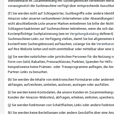
Werbeinhalte im Zusammenhang mit Suchergebnissen verwendet werden,
vorausgesetzt die Suchmaschine verfügt über entsprechende Ausschlu
(f) Sie werden nicht auf Schlagwörter, Suchbegriffe oder andere Ident
Amazon oder unseren verbundenen Unternehmen oder Abwandlungen bzw
nicht abschließende Liste unserer Marken entnehmen Sie bitte der Nich
Schlagwortauktionen auf Suchmaschinen teilnehmen, wenn die sich da
Kostenpflichtige Suchplatzierung (wie im
Vergütungskatalog
definiert
Suchmaschinen Links zur Verfügung stellen, damit Sie bei allgemeinen I
kostenfreien Suchergebnissen) auftauchen, solange Sie die
Vereinbaru
auf Ihre Website leiten und nicht unmittelbar oder mittelbar über eine
(g) Sie werden natürlichen oder juristischen Personen für die Nutzung 
Form von Geld, Rabatten, Preisnachlässen, Punkten, Spenden für Hilfs
beispielsweise keine Prämien- oder Treueprogramme auflegen, die Anrei
Partner-Links zu besuchen.
(h) Sie werden die Inhalte von elektronischen Formularen oder anderem M
abfangen, aufzeichnen, umleiten, auslesen, auslegen oder ausfüllen.
(i) Sie werden keine Kontodaten, die unsere Kunden im Zusammenhang 
Kunden der Amazon-Websites), abfragen, erheben, einholen, speichern,
(j) Sie werden Funktionen von Schaltflächen, Links oder andere Funkti
(k) Sie werden keine Bestellungen oder andere Geschäfte über eine Ama