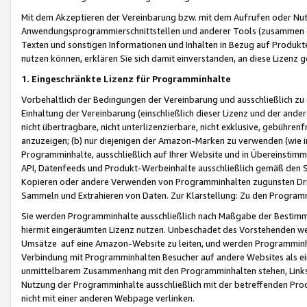
Mit dem Akzeptieren der Vereinbarung bzw. mit dem Aufrufen oder Nutz
Anwendungsprogrammierschnittstellen und anderer Tools (zusammen die
Texten und sonstigen Informationen und Inhalten in Bezug auf Produkte
nutzen können, erklären Sie sich damit einverstanden, an diese Lizenz 
1. Eingeschränkte Lizenz für Programminhalte
Vorbehaltlich der Bedingungen der Vereinbarung und ausschließlich z
Einhaltung der Vereinbarung (einschließlich dieser Lizenz und der ande
nicht übertragbare, nicht unterlizenzierbare, nicht exklusive, gebühren
anzuzeigen; (b) nur diejenigen der Amazon-Marken zu verwenden (wie in 
Programminhalte, ausschließlich auf Ihrer Website und in Übereinstimmu
API, Datenfeeds und Produkt-Werbeinhalte ausschließlich gemäß den Spe
Kopieren oder andere Verwenden von Programminhalten zugunsten Dri
Sammeln und Extrahieren von Daten. Zur Klarstellung: Zu den Program
Sie werden Programminhalte ausschließlich nach Maßgabe der Besti
hiermit eingeräumten Lizenz nutzen. Unbeschadet des Vorstehenden we
Umsätze auf eine Amazon-Website zu leiten, und werden Programminhal
Verbindung mit Programminhalten Besucher auf andere Websites als ein
unmittelbarem Zusammenhang mit den Programminhalten stehen, Links z
Nutzung der Programminhalte ausschließlich mit der betreffenden Pr
nicht mit einer anderen Webpage verlinken.