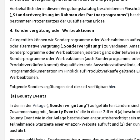
Vorbehaltlich der in diesem Vergütungskatalog beschriebenen Einschr
(„
Standardvergütung im Rahmen des Partnerprogramms
“) besc
bestimmten Prozentsatzes der Qualifizierten Erlöse.
4. Sondervergütung oder Werbeaktionen
Gelegentlich können wir Sonderprogramme oder Werbeaktionen auflegen,
oder alternative Vergütung („
Sondervergütung
”) zu verdienen. Amazo
Sonderprogramme oder Werbeaktionen jederzeit ganz oder teilweise einz
Sonderprogramme oder Werbeaktionen (auch Sonderprogramme oder We
Produktverkäufen kommt) disqualifizierende Ausschlusstatbestände, di
Programmdokumentation im Hinblick auf Produktverkäufe geltende E
Werbeaktionen.
Folgende Sondervergütungen sind derzeit verfügbar:
hier
.
(a) Bounty Events
In den in der
Anlage
(„
Sondervergütung
“) aufgeführten Ländern sind
Zusammenhang mit „
Bounty Events
“ die in dieser Ziffer 4 (a) besch
Bounty Event wie in der Anlage beschrieben anspruchsberechtigt sein mu
teilnehmende Startseite einer Amazon-Website aufruft und (2) der Kun
ausführt.
Amazon zahlt keine Sondervergütung, wenn das zugrundeliegende Boun