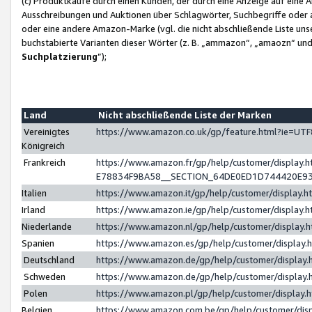
(c) Produktkäufe durch einen Kunden, der durch eine Anzeige auf eine 
Ausschreibungen und Auktionen über Schlagwörter, Suchbegriffe oder 
oder eine andere Amazon-Marke (vgl. die nicht abschließende Liste un
buchstabierte Varianten dieser Wörter (z. B. „ammazon“, „amaozn“ und „
Suchplatzierung
”);
Land
Nicht abschließende Liste der Marken
Vereinigtes
https://www.amazon.co.uk/gp/feature.html?ie=U
Königreich
Frankreich
https://www.amazon.fr/gp/help/customer/displa
E78834F9BA58__SECTION_64DE0ED1D744420E9
Italien
https://www.amazon.it/gp/help/customer/display
Irland
https://www.amazon.ie/gp/help/customer/displa
Niederlande
https://www.amazon.nl/gp/help/customer/display
Spanien
https://www.amazon.es/gp/help/customer/display
Deutschland
https://www.amazon.de/gp/help/customer/displa
Schweden
https://www.amazon.de/gp/help/customer/displa
Polen
https://www.amazon.pl/gp/help/customer/display
Belgien
https://www.amazon.com.be/gp/help/customer/d