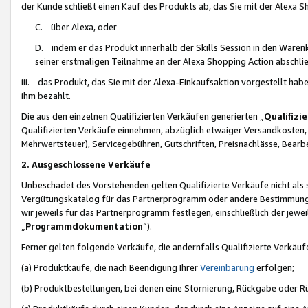
der Kunde schließt einen Kauf des Produkts ab, das Sie mit der Alexa 
C. über Alexa, oder
D. indem er das Produkt innerhalb der Skills Session in den Waren
seiner erstmaligen Teilnahme an der Alexa Shopping Action abschlie
iii. das Produkt, das Sie mit der Alexa-Einkaufsaktion vorgestellt ha
ihm bezahlt.
Die aus den einzelnen Qualifizierten Verkäufen generierten „
Qualifizi
Qualifizierten Verkäufe einnehmen, abzüglich etwaiger Versandkosten
Mehrwertsteuer), Servicegebühren, Gutschriften, Preisnachlässe, Bear
2. Ausgeschlossene Verkäufe
Unbeschadet des Vorstehenden gelten Qualifizierte Verkäufe nicht als
Vergütungskatalog für das Partnerprogramm oder andere Bestimmungen,
wir jeweils für das Partnerprogramm festlegen, einschließlich der jewe
„
Programmdokumentation
“).
Ferner gelten folgende Verkäufe, die andernfalls Qualifizierte Verkä
(a) Produktkäufe, die nach Beendigung Ihrer
Vereinbarung
erfolgen;
(b) Produktbestellungen, bei denen eine Stornierung, Rückgabe oder R