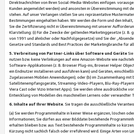
Direktnachrichten von Ihren Social-Media-Websites einfügen. vorausg
Kunden angemeldet werden) und ansonsten in Übereinstimmung mit der
stehen. Auf unser Verlangen stellen Sie uns repräsentative Mustermater
Bestimmungen eingehalten haben. Wir werden die Form und den Inhalt, di
Sie die Zertifizierung nicht in Übereinstimmung mit unserer Aufforderu
Klarstellung: (i) Für die Zwecke der geltenden Marketinggesetze (z. 
von 1991 und ähnlicher oder Nachfolgegesetze) sind Sie der „Absender“ j
Gesetze und Standards und Best Practices der Marketingbranche für 
5. Verbreitung von Partner-Links über Software und Geräte
Sie
nutzen bzw. keine Verlinkungen auf eine Amazon-Website wie nachsteh
Software-Applikationen (z. B. Browser Plug-ins, Browser Helper Objec
ein Endnutzer installieren und ausführen kann) und Geräten, einschlie
Zugelassenen Mobilen Anwendungen); oder (b) im Zusammenhang mit bzw.
Satellitenempfangsgeräte, Streaming-Video-Playern, Blu-Ray-Playern 
Viera Cast oder Vizio Internet Apps). Sie werden ohne ausdrückliche v
Entwicklung von Modellen des maschinellen Lernens oder verwandter 
6. Inhalte auf Ihrer Website
. Sie tragen die ausschließliche Verantwo
(a) Sie werden Programminhalte in keiner Weise ergänzen, löschen oder
Informationen; Sie dürfen aus einer Bilddatei bestehende Programminhal
erhalten bleiben bzw. aus Text bestehende Programminhalte so kürzen, 
Kürzung nicht sachlich falsch oder irreführend wird. Einige Arten von L