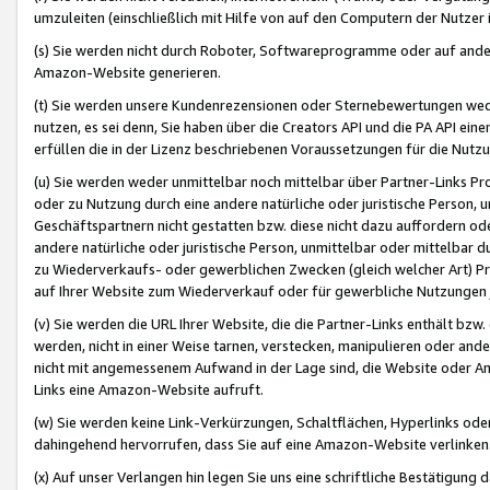
umzuleiten (einschließlich mit Hilfe von auf den Computern der Nutzer i
(s) Sie werden nicht durch Roboter, Softwareprogramme oder auf andere
Amazon-Website generieren.
(t) Sie werden unsere Kundenrezensionen oder Sternebewertungen wed
nutzen, es sei denn, Sie haben über die Creators API und die PA API e
erfüllen die in der Lizenz beschriebenen Voraussetzungen für die Nutzu
(u) Sie werden weder unmittelbar noch mittelbar über Partner-Links P
oder zu Nutzung durch eine andere natürliche oder juristische Person,
Geschäftspartnern nicht gestatten bzw. diese nicht dazu auffordern od
andere natürliche oder juristische Person, unmittelbar oder mittelbar
zu Wiederverkaufs- oder gewerblichen Zwecken (gleich welcher Art) 
auf Ihrer Website zum Wiederverkauf oder für gewerbliche Nutzungen 
(v) Sie werden die URL Ihrer Website, die die Partner-Links enthält b
werden, nicht in einer Weise tarnen, verstecken, manipulieren oder and
nicht mit angemessenem Aufwand in der Lage sind, die Website oder A
Links eine Amazon-Website aufruft.
(w) Sie werden keine Link-Verkürzungen, Schaltflächen, Hyperlinks ode
dahingehend hervorrufen, dass Sie auf eine Amazon-Website verlinken
(x) Auf unser Verlangen hin legen Sie uns eine schriftliche Bestätigung