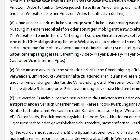
nicht mit anderen Websites als einer Amazon-Website verlinken oder i
Amazon-Website lenken (wobei jedoch Teile Ihrer Anwendung, die nich
anderen Websites als einer Amazon-Website enthalten dürfen).
(d) Ohne unsere ausdrückliche vorherige schriftliche Zustimmung werd
Nutzung mit einem Mobiltelefon oder sonstigen Mobilgerät entwickelt
(1) Websites, die nicht für die Nutzung mit solchen Geräten entwickelt
eine nicht für Mobilgeräte optimierte Website, die über einen Interne
in den
Richtlinie für Mobile Anwendungen
definiert, oder (3) Beistellge
Satellitenempfangsgeräte, Streaming-Video-Player, Blu-Ray-Player ode
Cast oder Vizio Internet-Apps).
(e) Ohne unsere ausdrückliche vorherige schriftliche Genehmigung dürfe
verwenden, um Produkt-Werbeinhalte zu aggregieren, zu analysieren, 
anderen Anwendungen, die für die Verwendung durch Personen oder Or
für die direkte Schulung oder Feinabstimmung eines maschinellen Lern
(f) Sie werden (i) nicht in irgendeiner Weise in die Funktionalität ode
entsprechenden Versuch unternehmen; (ii) keine Produktwerbungsinha
Kontaktaufnahme mit Verkäufern oder Kunden oder sonstiger Werbeaktiv
API, Datenfeeds, Produktwerbungsinhalten oder Spezifikationen erschei
Eigentumsrechte oder gewerblicher Schutzrechte, nicht entfernen, verd
(g) Sie werden nicht versuchen, (i) die Spezifikationen oder die in de
manipulieren, zu reparieren oder anderweitig abgeleitete Werke davon z