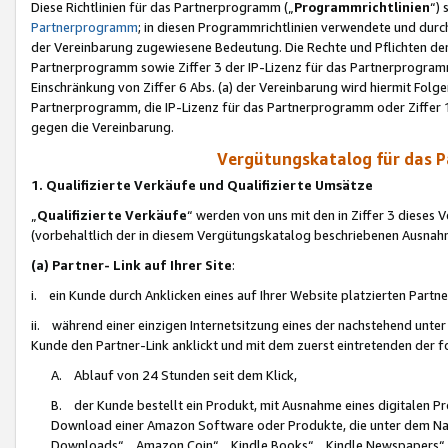
Diese Richtlinien für das Partnerprogramm („
Programmrichtlinien
“)
Partnerprogramm
; in diesen Programmrichtlinien verwendete und durch
der Vereinbarung zugewiesene Bedeutung. Die Rechte und Pflichten de
Partnerprogramm sowie Ziffer 3 der IP-Lizenz für das Partnerprogram
Einschränkung von Ziffer 6 Abs. (a) der Vereinbarung wird hiermit Fol
Partnerprogramm, die IP-Lizenz für das Partnerprogramm oder Ziffer 1
gegen die Vereinbarung.
Vergütungskatalog für das 
1. Qualifizierte Verkäufe und Qualifizierte Umsätze
„
Qualifizierte Verkäufe
“ werden von uns mit den in Ziffer 3 diese
(vorbehaltlich der in diesem Vergütungskatalog beschriebenen Ausnah
(a) Partner- Link auf Ihrer Site
:
i. ein Kunde durch Anklicken eines auf Ihrer Website platzierten Part
ii. während einer einzigen Internetsitzung eines der nachstehend unter (i)
Kunde den Partner-Link anklickt und mit dem zuerst eintretenden der f
A. Ablauf von 24 Stunden seit dem Klick,
B. der Kunde bestellt ein Produkt, mit Ausnahme eines digitalen P
Download einer Amazon Software oder Produkte, die unter dem N
Downloads“, „Amazon Coin“, „Kindle Books“, „Kindle Newspapers“, „