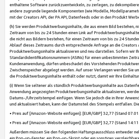
enthaltene Software zurückzuentwickeln, zu zerlegen, zu dekompilier
andere zugrunde liegende Komponenten (wie Modelle, Modellparameter
mit der Creators API, der PA API, Datenfeeds oder in den Produkt Werb
(h) Sie werden Produktwerbungsinhalte, die aus einem Bild bestehen, ni
Zeitraum von bis zu 24 Stunden einen Link auf Produktwerbungsinhalte
die nicht aus Bildern bestehen, für einen Zeitraum von bis zu 24 Stund
Ablauf dieses Zeitraums durch entsprechende Anfrage an die Creators 
Produktwerbungsinhalte aktualisieren und neu darstellen. Sofern wir Ih
Standardidentifikationsnummern (ASINs) für einen unbestimmten Zeitra
Kundenanwendung, dürfen unbeschadet des Vorstehenden Produktwerbu
Zwischenspeicher abgelegt werden. Auf unser Verlangen werden Sie un
die Produktwerbungsinhalte enthält oder nutzt, damit wir Ihre Einhalt
(i) Wenn Sie seltener als stündlich Produktwerbungsinhalte aus Datenfe
Anwendung angezeigten Produktwerbungsinhalte aktualisieren, werden 
Datums-/Uhrzeitstempel einfügen. Wenn Sie jedoch die in Ihrer Anwe
und aktualisiert haben, kann der Datumsteil des Stempels entfallen. Dies
• Preis auf [Amazon-Website einfügen]: [EUR/GBP] 32,77 (Stand 07.01.
• Preis auf [Amazon-Website einfügen]: [EUR/GBP] 32,77 (Stand 14:11 
Außerdem müssen Sie den folgenden Haftungsausschluss entweder neb
ein Pop-up-Fenster, ein Pop-up-Skript oder ein sonstiges vergleichba