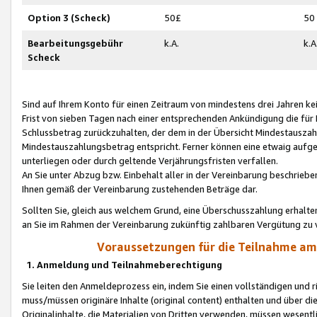
Option 3 (Scheck)
50£
50
Bearbeitungsgebühr
k.A.
k.A
Scheck
Sind auf Ihrem Konto für einen Zeitraum von mindestens drei Jahren kein
Frist von sieben Tagen nach einer entsprechenden Ankündigung die für
Schlussbetrag zurückzuhalten, der dem in der Übersicht Mindestausz
Mindestauszahlungsbetrag entspricht. Ferner können eine etwaig aufg
unterliegen oder durch geltende Verjährungsfristen verfallen.
An Sie unter Abzug bzw. Einbehalt aller in der Vereinbarung beschrieb
Ihnen gemäß der Vereinbarung zustehenden Beträge dar.
Sollten Sie, gleich aus welchem Grund, eine Überschusszahlung erhalte
an Sie im Rahmen der Vereinbarung zukünftig zahlbaren Vergütung zu 
Voraussetzungen für die Teilnahme a
1. Anmeldung und Teilnahmeberechtigung
Sie leiten den Anmeldeprozess ein, indem Sie einen vollständigen und 
muss/müssen originäre Inhalte (original content) enthalten und über d
Originalinhalte, die Materialien von Dritten verwenden, müssen wese