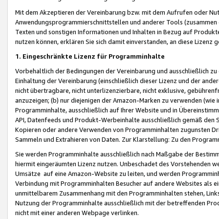
Mit dem Akzeptieren der Vereinbarung bzw. mit dem Aufrufen oder Nutz
Anwendungsprogrammierschnittstellen und anderer Tools (zusammen die
Texten und sonstigen Informationen und Inhalten in Bezug auf Produkte
nutzen können, erklären Sie sich damit einverstanden, an diese Lizenz 
1. Eingeschränkte Lizenz für Programminhalte
Vorbehaltlich der Bedingungen der Vereinbarung und ausschließlich z
Einhaltung der Vereinbarung (einschließlich dieser Lizenz und der ande
nicht übertragbare, nicht unterlizenzierbare, nicht exklusive, gebühren
anzuzeigen; (b) nur diejenigen der Amazon-Marken zu verwenden (wie in 
Programminhalte, ausschließlich auf Ihrer Website und in Übereinstimmu
API, Datenfeeds und Produkt-Werbeinhalte ausschließlich gemäß den Spe
Kopieren oder andere Verwenden von Programminhalten zugunsten Dri
Sammeln und Extrahieren von Daten. Zur Klarstellung: Zu den Program
Sie werden Programminhalte ausschließlich nach Maßgabe der Besti
hiermit eingeräumten Lizenz nutzen. Unbeschadet des Vorstehenden we
Umsätze auf eine Amazon-Website zu leiten, und werden Programminhal
Verbindung mit Programminhalten Besucher auf andere Websites als ein
unmittelbarem Zusammenhang mit den Programminhalten stehen, Links z
Nutzung der Programminhalte ausschließlich mit der betreffenden Pr
nicht mit einer anderen Webpage verlinken.