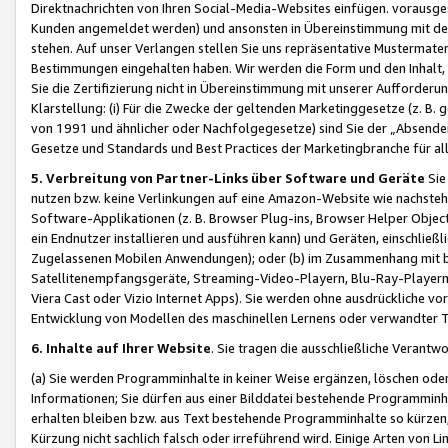
Direktnachrichten von Ihren Social-Media-Websites einfügen. vorausg
Kunden angemeldet werden) und ansonsten in Übereinstimmung mit der
stehen. Auf unser Verlangen stellen Sie uns repräsentative Mustermater
Bestimmungen eingehalten haben. Wir werden die Form und den Inhalt, di
Sie die Zertifizierung nicht in Übereinstimmung mit unserer Aufforderu
Klarstellung: (i) Für die Zwecke der geltenden Marketinggesetze (z. 
von 1991 und ähnlicher oder Nachfolgegesetze) sind Sie der „Absender“ j
Gesetze und Standards und Best Practices der Marketingbranche für 
5. Verbreitung von Partner-Links über Software und Geräte
Sie
nutzen bzw. keine Verlinkungen auf eine Amazon-Website wie nachsteh
Software-Applikationen (z. B. Browser Plug-ins, Browser Helper Objec
ein Endnutzer installieren und ausführen kann) und Geräten, einschlie
Zugelassenen Mobilen Anwendungen); oder (b) im Zusammenhang mit bzw.
Satellitenempfangsgeräte, Streaming-Video-Playern, Blu-Ray-Playern 
Viera Cast oder Vizio Internet Apps). Sie werden ohne ausdrückliche v
Entwicklung von Modellen des maschinellen Lernens oder verwandter 
6. Inhalte auf Ihrer Website
. Sie tragen die ausschließliche Verantwo
(a) Sie werden Programminhalte in keiner Weise ergänzen, löschen oder
Informationen; Sie dürfen aus einer Bilddatei bestehende Programminhal
erhalten bleiben bzw. aus Text bestehende Programminhalte so kürzen, 
Kürzung nicht sachlich falsch oder irreführend wird. Einige Arten von L