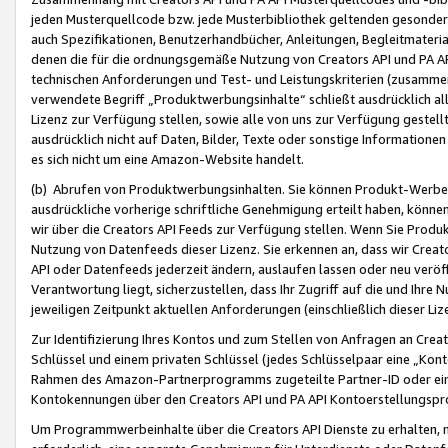
jeden Musterquellcode bzw. jede Musterbibliothek geltenden gesonder
auch Spezifikationen, Benutzerhandbücher, Anleitungen, Begleitmaterial
denen die für die ordnungsgemäße Nutzung von Creators API und PA A
technischen Anforderungen und Test- und Leistungskriterien (zusammen
verwendete Begriff „Produktwerbungsinhalte“ schließt ausdrücklich al
Lizenz zur Verfügung stellen, sowie alle von uns zur Verfügung gestel
ausdrücklich nicht auf Daten, Bilder, Texte oder sonstige Informatione
es sich nicht um eine Amazon-Website handelt.
(b) Abrufen von Produktwerbungsinhalten. Sie können Produkt-Werbein
ausdrückliche vorherige schriftliche Genehmigung erteilt haben, könn
wir über die Creators API Feeds zur Verfügung stellen. Wenn Sie Produk
Nutzung von Datenfeeds dieser Lizenz. Sie erkennen an, dass wir Creat
API oder Datenfeeds jederzeit ändern, auslaufen lassen oder neu veröffe
Verantwortung liegt, sicherzustellen, dass Ihr Zugriff auf die und Ihr
jeweiligen Zeitpunkt aktuellen Anforderungen (einschließlich dieser Liz
Zur Identifizierung Ihres Kontos und zum Stellen von Anfragen an Crea
Schlüssel und einem privaten Schlüssel (jedes Schlüsselpaar eine „Kon
Rahmen des Amazon-Partnerprogramms zugeteilte Partner-ID oder ein
Kontokennungen über den Creators API und PA API Kontoerstellungspro
Um Programmwerbeinhalte über die Creators API Dienste zu erhalten, m