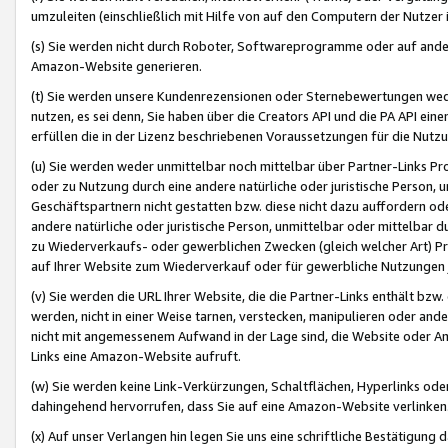
umzuleiten (einschließlich mit Hilfe von auf den Computern der Nutzer i
(s) Sie werden nicht durch Roboter, Softwareprogramme oder auf andere
Amazon-Website generieren.
(t) Sie werden unsere Kundenrezensionen oder Sternebewertungen wed
nutzen, es sei denn, Sie haben über die Creators API und die PA API e
erfüllen die in der Lizenz beschriebenen Voraussetzungen für die Nutzu
(u) Sie werden weder unmittelbar noch mittelbar über Partner-Links P
oder zu Nutzung durch eine andere natürliche oder juristische Person,
Geschäftspartnern nicht gestatten bzw. diese nicht dazu auffordern od
andere natürliche oder juristische Person, unmittelbar oder mittelbar
zu Wiederverkaufs- oder gewerblichen Zwecken (gleich welcher Art) 
auf Ihrer Website zum Wiederverkauf oder für gewerbliche Nutzungen 
(v) Sie werden die URL Ihrer Website, die die Partner-Links enthält b
werden, nicht in einer Weise tarnen, verstecken, manipulieren oder and
nicht mit angemessenem Aufwand in der Lage sind, die Website oder A
Links eine Amazon-Website aufruft.
(w) Sie werden keine Link-Verkürzungen, Schaltflächen, Hyperlinks ode
dahingehend hervorrufen, dass Sie auf eine Amazon-Website verlinken
(x) Auf unser Verlangen hin legen Sie uns eine schriftliche Bestätigung