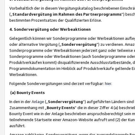
Vorbehaltlich der in diesem Vergütungskatalog beschriebenen Einschr
(„
Standardvergütung im Rahmen des Partnerprogramms
“) besc
bestimmten Prozentsatzes der Qualifizierten Erlöse.
4. Sondervergütung oder Werbeaktionen
Gelegentlich können wir Sonderprogramme oder Werbeaktionen auflegen,
oder alternative Vergütung („
Sondervergütung
”) zu verdienen. Amazo
Sonderprogramme oder Werbeaktionen jederzeit ganz oder teilweise einz
Sonderprogramme oder Werbeaktionen (auch Sonderprogramme oder We
Produktverkäufen kommt) disqualifizierende Ausschlusstatbestände, di
Programmdokumentation im Hinblick auf Produktverkäufe geltende E
Werbeaktionen.
Folgende Sondervergütungen sind derzeit verfügbar:
hier
.
(a) Bounty Events
In den in der
Anlage
(„
Sondervergütung
“) aufgeführten Ländern sind
Zusammenhang mit „
Bounty Events
“ die in dieser Ziffer 4 (a) besch
Bounty Event wie in der Anlage beschrieben anspruchsberechtigt sein mu
teilnehmende Startseite einer Amazon-Website aufruft und (2) der Kun
ausführt.
Amazon zahlt keine Sondervergütung, wenn das zugrundeliegende Boun