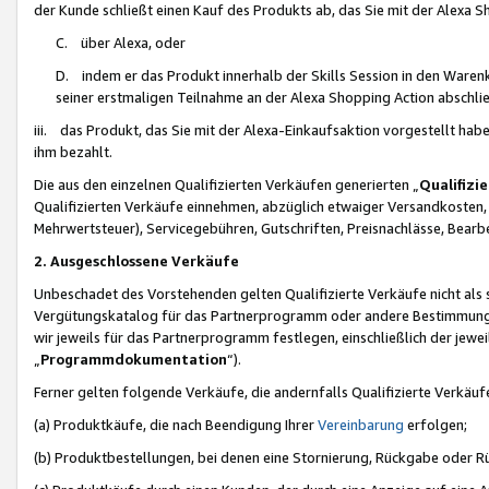
der Kunde schließt einen Kauf des Produkts ab, das Sie mit der Alexa 
C. über Alexa, oder
D. indem er das Produkt innerhalb der Skills Session in den Waren
seiner erstmaligen Teilnahme an der Alexa Shopping Action abschlie
iii. das Produkt, das Sie mit der Alexa-Einkaufsaktion vorgestellt ha
ihm bezahlt.
Die aus den einzelnen Qualifizierten Verkäufen generierten „
Qualifizi
Qualifizierten Verkäufe einnehmen, abzüglich etwaiger Versandkosten
Mehrwertsteuer), Servicegebühren, Gutschriften, Preisnachlässe, Bear
2. Ausgeschlossene Verkäufe
Unbeschadet des Vorstehenden gelten Qualifizierte Verkäufe nicht als
Vergütungskatalog für das Partnerprogramm oder andere Bestimmungen,
wir jeweils für das Partnerprogramm festlegen, einschließlich der jewe
„
Programmdokumentation
“).
Ferner gelten folgende Verkäufe, die andernfalls Qualifizierte Verkä
(a) Produktkäufe, die nach Beendigung Ihrer
Vereinbarung
erfolgen;
(b) Produktbestellungen, bei denen eine Stornierung, Rückgabe oder R