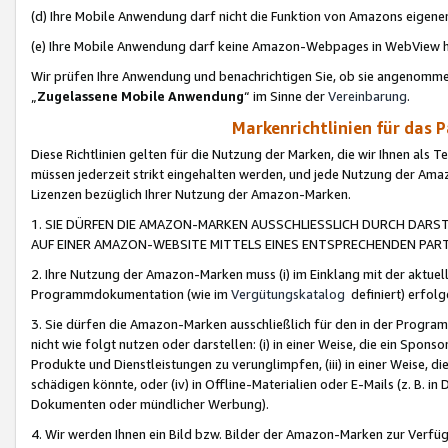
(d) Ihre Mobile Anwendung darf nicht die Funktion von Amazons eige
(e) Ihre Mobile Anwendung darf keine Amazon-Webpages in WebView 
Wir prüfen Ihre Anwendung und benachrichtigen Sie, ob sie angenomm
„
Zugelassene Mobile Anwendung
“ im Sinne der
Vereinbarung
.
Markenrichtlinien für das 
Diese Richtlinien gelten für die Nutzung der Marken, die wir Ihnen als 
müssen jederzeit strikt eingehalten werden, und jede Nutzung der Ama
Lizenzen bezüglich Ihrer Nutzung der Amazon-Marken.
1. SIE DÜRFEN DIE AMAZON-MARKEN AUSSCHLIESSLICH DURCH DARS
AUF EINER AMAZON-WEBSITE MITTELS EINES ENTSPRECHENDEN PART
2. Ihre Nutzung der Amazon-Marken muss (i) im Einklang mit der aktuells
Programmdokumentation (wie im
Vergütungskatalog
definiert) erfolg
3. Sie dürfen die Amazon-Marken ausschließlich für den in der Progr
nicht wie folgt nutzen oder darstellen: (i) in einer Weise, die ein Spo
Produkte und Dienstleistungen zu verunglimpfen, (iii) in einer Weise
schädigen könnte, oder (iv) in Offline-Materialien oder E-Mails (z. B.
Dokumenten oder mündlicher Werbung).
4. Wir werden Ihnen ein Bild bzw. Bilder der Amazon-Marken zur Verfüg