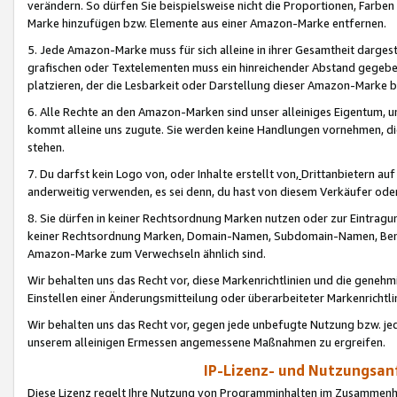
verändern. So dürfen Sie beispielsweise nicht die Proportionen, Farb
Marke hinzufügen bzw. Elemente aus einer Amazon-Marke entfernen.
5. Jede Amazon-Marke muss für sich alleine in ihrer Gesamtheit darge
grafischen oder Textelementen muss ein hinreichender Abstand gegebe
platzieren, der die Lesbarkeit oder Darstellung dieser Amazon-Marke b
6. Alle Rechte an den Amazon-Marken sind unser alleiniges Eigentum, 
kommt alleine uns zugute. Sie werden keine Handlungen vornehmen, 
stehen.
7. Du darfst kein Logo von, oder Inhalte erstellt von,
Drittanbietern au
anderweitig verwenden, es sei denn, du hast von diesem Verkäufer oder
8. Sie dürfen in keiner Rechtsordnung Marken nutzen oder zur Eintragu
keiner Rechtsordnung Marken, Domain-Namen, Subdomain-Namen, Benu
Amazon-Marke zum Verwechseln ähnlich sind.
Wir behalten uns das Recht vor, diese Markenrichtlinien und die gene
Einstellen einer Änderungsmitteilung oder überarbeiteter Markenricht
Wir behalten uns das Recht vor, gegen jede unbefugte Nutzung bzw. jede 
unserem alleinigen Ermessen angemessene Maßnahmen zu ergreifen.
IP-Lizenz- und Nutzungsan
Diese Lizenz regelt Ihre Nutzung von Programminhalten im Zusammen