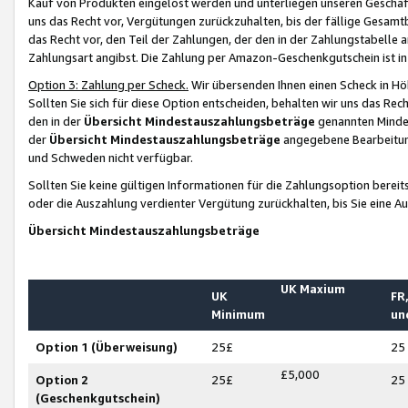
Kauf von Produkten eingelöst werden und unterliegen unseren Geschäf
uns das Recht vor, Vergütungen zurückzuhalten, bis der fällige Gesamt
das Recht vor, den Teil der Zahlungen, der den in der Zahlungstabelle 
Zahlungsart angibst. Die Zahlung per Amazon-Geschenkgutschein ist in
Option 3: Zahlung per Scheck.
Wir übersenden Ihnen einen Scheck in Höh
Sollten Sie sich für diese Option entscheiden, behalten wir uns das Rec
den in der
Übersicht Mindestauszahlungsbeträge
genannten Mindest
der
Übersicht Mindestauszahlungsbeträge
angegebene Bearbeitung
und Schweden nicht verfügbar.
Sollten Sie keine gültigen Informationen für die Zahlungsoption bereit
oder die Auszahlung verdienter Vergütung zurückhalten, bis Sie eine A
Übersicht Mindestauszahlungsbeträge
UK Maxium
UK
FR,
Minimum
un
Option 1 (Überweisung)
25£
25
£5,000
Option 2
25£
25
(Geschenkgutschein)