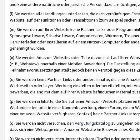
und keine andere natürliche oder juristische Person dazu ermächtigen, a
(l) Sie werden alle Handlungen unterlassen, die nach vernünftigem Erme
Website, auf der Funktionen oder Transaktionen (zum Beispiel suchen, s
(m) Sie werden auf Ihrer Website keine Partner-Links oder Programmin
Spionagesoftware, Schadsoftware, Computerviren, Würmern, Trojaner
Herunterladen oder Installieren auf einem Nutzer-Computer oder ande
genehmigt wurden.
(n) Sie werden Amazon-Websites oder Teile davon nicht auf Ihrer Websi
(z. B., WebView) innerhalb einer Mobilen Anwendung. Die Darstellung ein
Teilnahmevoraussetzungen stellt jedoch keinen Verstoß gegen diese Zif
(o) Sie werden keine Partner-Links oder andere Inhalte, die eine Am
Werbeseiten oder Layer-Werbung einstellen oder bereitstellen, mit Au
bewerben, die eng mit dem auf Ihrer Website befindlichen Material z
(p) Sie werden in Inhalte, die Sie auf einer Amazon-Website platzier
Werbediensten oder in einer Kundenbewertung, einem Forum, einem Wun
einer Amazon-Website verfügbaren Kontext) keine Partner-Links integr
(q) Sie werden nicht versuchen, den
Vergütungskatalog
zu umgehen oder
dass sich eine Webpage einer Amazon-Website im Browser eines Kunden 
(r) Sie werden nicht versuchen, Internetverkehr (Traffic) oder Vergü