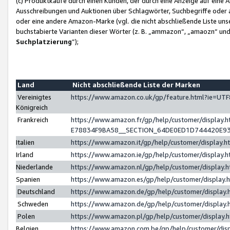
(c) Produktkäufe durch einen Kunden, der durch eine Anzeige auf eine 
Ausschreibungen und Auktionen über Schlagwörter, Suchbegriffe oder 
oder eine andere Amazon-Marke (vgl. die nicht abschließende Liste un
buchstabierte Varianten dieser Wörter (z. B. „ammazon“, „amaozn“ und „
Suchplatzierung
”);
Land
Nicht abschließende Liste der Marken
Vereinigtes
https://www.amazon.co.uk/gp/feature.html?ie=U
Königreich
Frankreich
https://www.amazon.fr/gp/help/customer/displa
E78834F9BA58__SECTION_64DE0ED1D744420E9
Italien
https://www.amazon.it/gp/help/customer/display
Irland
https://www.amazon.ie/gp/help/customer/displa
Niederlande
https://www.amazon.nl/gp/help/customer/display
Spanien
https://www.amazon.es/gp/help/customer/display
Deutschland
https://www.amazon.de/gp/help/customer/displa
Schweden
https://www.amazon.de/gp/help/customer/displa
Polen
https://www.amazon.pl/gp/help/customer/display
Belgien
https://www.amazon.com.be/gp/help/customer/d