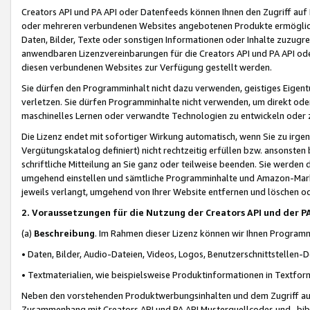
Creators API und PA API oder Datenfeeds können Ihnen den Zugriff auf D
oder mehreren verbundenen Websites angebotenen Produkte ermögliche
Daten, Bilder, Texte oder sonstigen Informationen oder Inhalte zuzugre
anwendbaren Lizenzvereinbarungen für die Creators API und PA API od
diesen verbundenen Websites zur Verfügung gestellt werden.
Sie dürfen den Programminhalt nicht dazu verwenden, geistiges Eigent
verletzen. Sie dürfen Programminhalte nicht verwenden, um direkt ode
maschinelles Lernen oder verwandte Technologien zu entwickeln oder zu
Die Lizenz endet mit sofortiger Wirkung automatisch, wenn Sie zu irg
Vergütungskatalog definiert) nicht rechtzeitig erfüllen bzw. ansonsten
schriftliche Mitteilung an Sie ganz oder teilweise beenden. Sie werden
umgehend einstellen und sämtliche Programminhalte und Amazon-Marke
jeweils verlangt, umgehend von Ihrer Website entfernen und löschen od
2. Voraussetzungen für die Nutzung der Creators API und der P
(a)
Beschreibung
. Im Rahmen dieser Lizenz können wir Ihnen Programmi
• Daten, Bilder, Audio-Dateien, Videos, Logos, Benutzerschnittstellen-
• Textmaterialien, wie beispielsweise Produktinformationen in Textfor
Neben den vorstehenden Produktwerbungsinhalten und dem Zugriff auf 
Zusammenhang mit Creators API und PA API Musterquellcodes und -bibli