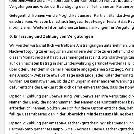
(beispielsweise durch Manipulation oder Kombination von Attributions-
Vergütungen und/oder der Beendigung deiner Teilnahme am Partnerp
Gelegentlich können wir die Möglichkeit unserer Partner, Standardv
einschränken. Amazon behält sich (ungeachtet etwaiger Fristen) das Re
modifizieren. Weitere Informationen zu Einschränkungen für Vergütung
6. Erfassung und Zahlung von Vergütungen
Wir werden wirtschaftlich vertretbare Anstrengungen unternehmen, um 
Nachverfolgung zu ermöglichen und unsere Berichte zu erstellen und di
diesem Monat verdient hast, zusammengefasst sind. Standardvergütung
auf den nächsten Betrag in der Landeswährung gerundet werden (z. B. C
über oder unter dem in deiner Preiskarte angegebenen Satz liegt. Wir
eine Amazon-Webseite etwa 60 Tage nach Ende jedes Kalendermonats, i
wurden. Du kannst wählen, ob du Zahlungen in einer anderen Währung
dafür entscheidest, erklärst du dich damit einverstanden, dass die K
Option 1: Zahlung per Überweisung.
Wir überweisen Ihre Vergütung dir
Namen der Bank, die Kontonummer, den Namen des Kontoinhabers bzw. a
erforderlich) nennen. Sollten Sie sich für diese Option entscheiden, be
fällige Gesamtbetrag den in der
Übersicht Mindestauszahlungsbet
Option 2: Zahlung per Amazon-Geschenkgutschein.
Wir übersenden Ihne
Partnerkonto genannte Haupt-E-Mail-Adresse. Diese Geschenkgutschei