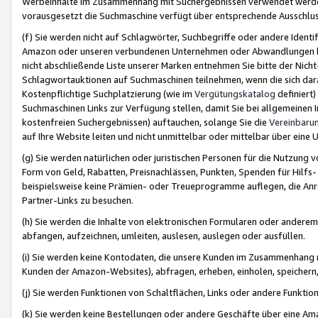
Werbeinhalte im Zusammenhang mit Suchergebnissen verwendet werden,
vorausgesetzt die Suchmaschine verfügt über entsprechende Ausschlu
(f) Sie werden nicht auf Schlagwörter, Suchbegriffe oder andere Ident
Amazon oder unseren verbundenen Unternehmen oder Abwandlungen bzw
nicht abschließende Liste unserer Marken entnehmen Sie bitte der Nich
Schlagwortauktionen auf Suchmaschinen teilnehmen, wenn die sich da
Kostenpflichtige Suchplatzierung (wie im
Vergütungskatalog
definiert
Suchmaschinen Links zur Verfügung stellen, damit Sie bei allgemeinen I
kostenfreien Suchergebnissen) auftauchen, solange Sie die
Vereinbaru
auf Ihre Website leiten und nicht unmittelbar oder mittelbar über eine
(g) Sie werden natürlichen oder juristischen Personen für die Nutzung 
Form von Geld, Rabatten, Preisnachlässen, Punkten, Spenden für Hilfs
beispielsweise keine Prämien- oder Treueprogramme auflegen, die Anrei
Partner-Links zu besuchen.
(h) Sie werden die Inhalte von elektronischen Formularen oder anderem M
abfangen, aufzeichnen, umleiten, auslesen, auslegen oder ausfüllen.
(i) Sie werden keine Kontodaten, die unsere Kunden im Zusammenhang 
Kunden der Amazon-Websites), abfragen, erheben, einholen, speichern,
(j) Sie werden Funktionen von Schaltflächen, Links oder andere Funkti
(k) Sie werden keine Bestellungen oder andere Geschäfte über eine Ama