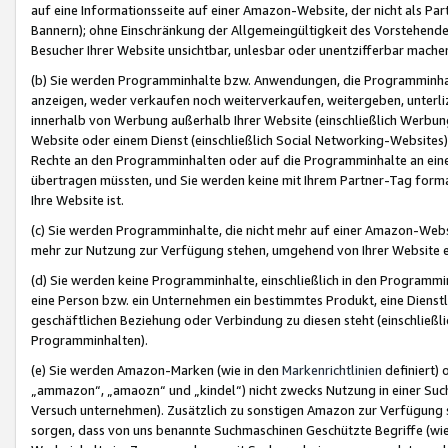
auf eine Informationsseite auf einer Amazon-Website, der nicht als Part
Bannern); ohne Einschränkung der Allgemeingültigkeit des Vorstehende
Besucher Ihrer Website unsichtbar, unlesbar oder unentzifferbar mache
(b) Sie werden Programminhalte bzw. Anwendungen, die Programminhalt
anzeigen, weder verkaufen noch weiterverkaufen, weitergeben, unterli
innerhalb von Werbung außerhalb Ihrer Website (einschließlich Werbun
Website oder einem Dienst (einschließlich Social Networking-Website
Rechte an den Programminhalten oder auf die Programminhalte an eine a
übertragen müssten, und Sie werden keine mit Ihrem Partner-Tag formati
Ihre Website ist.
(c) Sie werden Programminhalte, die nicht mehr auf einer Amazon-Websit
mehr zur Nutzung zur Verfügung stehen, umgehend von Ihrer Website e
(d) Sie werden keine Programminhalte, einschließlich in den Programmin
eine Person bzw. ein Unternehmen ein bestimmtes Produkt, eine Dienstle
geschäftlichen Beziehung oder Verbindung zu diesen steht (einschließli
Programminhalten).
(e) Sie werden Amazon-Marken (wie in den
Markenrichtlinien
definiert) 
„ammazon“, „amaozn“ und „kindel“) nicht zwecks Nutzung in einer Suc
Versuch unternehmen). Zusätzlich zu sonstigen Amazon zur Verfügung 
sorgen, dass von uns benannte Suchmaschinen Geschützte Begriffe (wie 