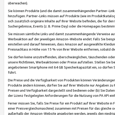
überwachen).
Sie können Produkte (und die damit zusammenhängenden Partner-Links)
hinzufügen. Partner-Links müssen auf Produkte (wie im Produktkatalog de
sich zusätzlich originäre Inhalte auf Ihrer Website befinden, die für 
Suchergebnisse, Events (z. B. Prime Day) oder die Homepages bestimmte
Sie müssen sämtliche Links und damit zusammenhängende Verweise auf z
Werbeaktion auf der jeweiligen Amazon-Website endet. Falls Sie beisp
einstellen und darauf hinweisen, dass Amazon auf ausgewählte Kleidun
Preisnachlass in Höhe von 15 % von Ihrer Website entfernen, sobald di
Sie dürfen keine unzutreffenden, überschwänglichen, täuschenden od
unsere Richtlinien, Werbeaktionen oder Preise aufstellen. Stellen Sie 
angebotenen Smartphone mit 64 GB Speicherkapazität ein, so dürfen S
führt.
Die Preise und die Verfügbarkeit von Produkten können Veränderungen 
Produkte ändern können, dürfen Sie auf Ihrer Website nur Angaben zu P
Preisen und Verfügbarkeit dargestellt sind bedienen oder (b) Sie Daten
der Lizenz festgelegten Anforderungen für die Nutzung von PA API einh
Ferner müssen Sie, falls Sie Preise für ein Produkt auf Ihrer Website in 
einer Preisvergleichsmaschine) zusammen mit Preisen für das gleiche o
außerhalb der Amazon-Website angeboten werden, jeweils den niedrigst