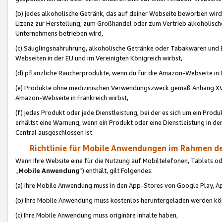
(b) jedes alkoholische Getränk, das auf deiner Webseite beworben wird
Lizenz zur Herstellung, zum Großhandel oder zum Vertrieb alkoholisch
Unternehmens betrieben wird,
(c) Säuglingsnahruhrung, alkoholische Getränke oder Tabakwaren und E
Webseiten in der EU und im Vereinigten Königreich wirbst,
(d) pflanzliche Raucherprodukte, wenn du für die Amazon-Webseite in B
(e) Produkte ohne medizinischen Verwendungszweck gemäß Anhang XVI 
Amazon-Webseite in Frankreich wirbst,
(f) jedes Produkt oder jede Dienstleistung, bei der es sich um ein Prod
erhältst eine Warnung, wenn ein Produkt oder eine Dienstleistung in de
Central ausgeschlossen ist.
Richtlinie für Mobile Anwendungen im Rahmen de
Wenn Ihre Website eine für die Nutzung auf Mobiltelefonen, Tablets 
„
Mobile Anwendung
“) enthält, gilt Folgendes:
(a) Ihre Mobile Anwendung muss in den App-Stores von Google Play, A
(b) Ihre Mobile Anwendung muss kostenlos heruntergeladen werden könn
(c) Ihre Mobile Anwendung muss originäre Inhalte haben,