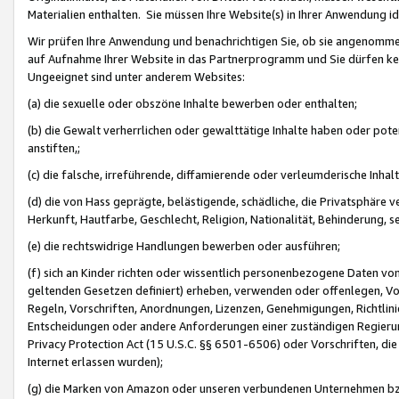
Materialien enthalten. Sie müssen Ihre Website(s) in Ihrer Anwendung ide
Wir prüfen Ihre Anwendung und benachrichtigen Sie, ob sie angenommen
auf Aufnahme Ihrer Website in das Partnerprogramm und Sie dürfen kei
Ungeeignet sind unter anderem Websites:
(a) die sexuelle oder obszöne Inhalte bewerben oder enthalten;
(b) die Gewalt verherrlichen oder gewalttätige Inhalte haben oder pot
anstiften,;
(c) die falsche, irreführende, diffamierende oder verleumderische Inha
(d) die von Hass geprägte, belästigende, schädliche, die Privatsphäre v
Herkunft, Hautfarbe, Geschlecht, Religion, Nationalität, Behinderung, 
(e) die rechtswidrige Handlungen bewerben oder ausführen;
(f) sich an Kinder richten oder wissentlich personenbezogene Daten vo
geltenden Gesetzen definiert) erheben, verwenden oder offenlegen, Vo
Regeln, Vorschriften, Anordnungen, Lizenzen, Genehmigungen, Richtlini
Entscheidungen oder andere Anforderungen einer zuständigen Regierung
Privacy Protection Act (15 U.S.C. §§ 6501-6506) oder Vorschriften, di
Internet erlassen wurden);
(g) die Marken von Amazon oder unseren verbundenen Unternehmen b