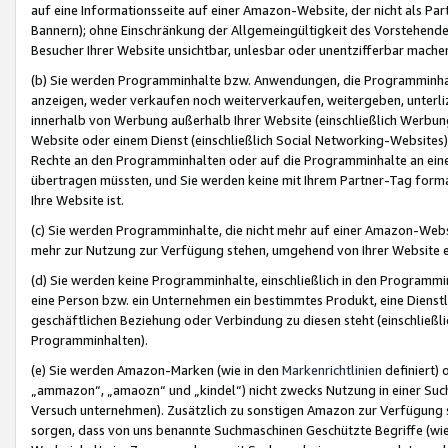
auf eine Informationsseite auf einer Amazon-Website, der nicht als Part
Bannern); ohne Einschränkung der Allgemeingültigkeit des Vorstehende
Besucher Ihrer Website unsichtbar, unlesbar oder unentzifferbar mache
(b) Sie werden Programminhalte bzw. Anwendungen, die Programminhalt
anzeigen, weder verkaufen noch weiterverkaufen, weitergeben, unterli
innerhalb von Werbung außerhalb Ihrer Website (einschließlich Werbun
Website oder einem Dienst (einschließlich Social Networking-Website
Rechte an den Programminhalten oder auf die Programminhalte an eine a
übertragen müssten, und Sie werden keine mit Ihrem Partner-Tag formati
Ihre Website ist.
(c) Sie werden Programminhalte, die nicht mehr auf einer Amazon-Websit
mehr zur Nutzung zur Verfügung stehen, umgehend von Ihrer Website e
(d) Sie werden keine Programminhalte, einschließlich in den Programmin
eine Person bzw. ein Unternehmen ein bestimmtes Produkt, eine Dienstle
geschäftlichen Beziehung oder Verbindung zu diesen steht (einschließli
Programminhalten).
(e) Sie werden Amazon-Marken (wie in den
Markenrichtlinien
definiert) 
„ammazon“, „amaozn“ und „kindel“) nicht zwecks Nutzung in einer Suc
Versuch unternehmen). Zusätzlich zu sonstigen Amazon zur Verfügung 
sorgen, dass von uns benannte Suchmaschinen Geschützte Begriffe (wie 