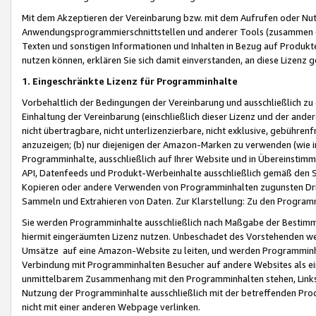
Mit dem Akzeptieren der Vereinbarung bzw. mit dem Aufrufen oder Nutz
Anwendungsprogrammierschnittstellen und anderer Tools (zusammen die
Texten und sonstigen Informationen und Inhalten in Bezug auf Produkte
nutzen können, erklären Sie sich damit einverstanden, an diese Lizenz 
1. Eingeschränkte Lizenz für Programminhalte
Vorbehaltlich der Bedingungen der Vereinbarung und ausschließlich z
Einhaltung der Vereinbarung (einschließlich dieser Lizenz und der ande
nicht übertragbare, nicht unterlizenzierbare, nicht exklusive, gebühren
anzuzeigen; (b) nur diejenigen der Amazon-Marken zu verwenden (wie in 
Programminhalte, ausschließlich auf Ihrer Website und in Übereinstimmu
API, Datenfeeds und Produkt-Werbeinhalte ausschließlich gemäß den Spe
Kopieren oder andere Verwenden von Programminhalten zugunsten Dri
Sammeln und Extrahieren von Daten. Zur Klarstellung: Zu den Program
Sie werden Programminhalte ausschließlich nach Maßgabe der Besti
hiermit eingeräumten Lizenz nutzen. Unbeschadet des Vorstehenden we
Umsätze auf eine Amazon-Website zu leiten, und werden Programminhal
Verbindung mit Programminhalten Besucher auf andere Websites als ein
unmittelbarem Zusammenhang mit den Programminhalten stehen, Links z
Nutzung der Programminhalte ausschließlich mit der betreffenden Pr
nicht mit einer anderen Webpage verlinken.