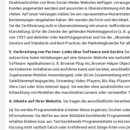
Direktnachrichten von Ihren Social-Media-Websites einfügen. vorausg
Kunden angemeldet werden) und ansonsten in Übereinstimmung mit der
stehen. Auf unser Verlangen stellen Sie uns repräsentative Mustermater
Bestimmungen eingehalten haben. Wir werden die Form und den Inhalt, di
Sie die Zertifizierung nicht in Übereinstimmung mit unserer Aufforderu
Klarstellung: (i) Für die Zwecke der geltenden Marketinggesetze (z. 
von 1991 und ähnlicher oder Nachfolgegesetze) sind Sie der „Absender“ j
Gesetze und Standards und Best Practices der Marketingbranche für 
5. Verbreitung von Partner-Links über Software und Geräte
Sie
nutzen bzw. keine Verlinkungen auf eine Amazon-Website wie nachsteh
Software-Applikationen (z. B. Browser Plug-ins, Browser Helper Objec
ein Endnutzer installieren und ausführen kann) und Geräten, einschlie
Zugelassenen Mobilen Anwendungen); oder (b) im Zusammenhang mit bzw.
Satellitenempfangsgeräte, Streaming-Video-Playern, Blu-Ray-Playern 
Viera Cast oder Vizio Internet Apps). Sie werden ohne ausdrückliche v
Entwicklung von Modellen des maschinellen Lernens oder verwandter 
6. Inhalte auf Ihrer Website
. Sie tragen die ausschließliche Verantwo
(a) Sie werden Programminhalte in keiner Weise ergänzen, löschen oder
Informationen; Sie dürfen aus einer Bilddatei bestehende Programminhal
erhalten bleiben bzw. aus Text bestehende Programminhalte so kürzen, 
Kürzung nicht sachlich falsch oder irreführend wird. Einige Arten von L