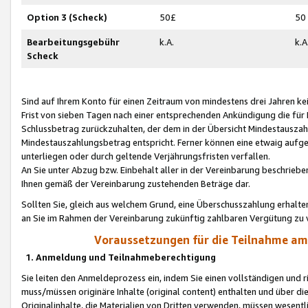
Option 3 (Scheck)
50£
50
Bearbeitungsgebühr
k.A.
k.A
Scheck
Sind auf Ihrem Konto für einen Zeitraum von mindestens drei Jahren kein
Frist von sieben Tagen nach einer entsprechenden Ankündigung die für
Schlussbetrag zurückzuhalten, der dem in der Übersicht Mindestausz
Mindestauszahlungsbetrag entspricht. Ferner können eine etwaig aufg
unterliegen oder durch geltende Verjährungsfristen verfallen.
An Sie unter Abzug bzw. Einbehalt aller in der Vereinbarung beschrieb
Ihnen gemäß der Vereinbarung zustehenden Beträge dar.
Sollten Sie, gleich aus welchem Grund, eine Überschusszahlung erhalte
an Sie im Rahmen der Vereinbarung zukünftig zahlbaren Vergütung zu 
Voraussetzungen für die Teilnahme a
1. Anmeldung und Teilnahmeberechtigung
Sie leiten den Anmeldeprozess ein, indem Sie einen vollständigen und 
muss/müssen originäre Inhalte (original content) enthalten und über d
Originalinhalte, die Materialien von Dritten verwenden, müssen wese