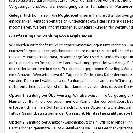
(beispielsweise durch Manipulation oder Kombination von Attributions-
Vergütungen und/oder der Beendigung deiner Teilnahme am Partnerp
Gelegentlich können wir die Möglichkeit unserer Partner, Standardv
einschränken. Amazon behält sich (ungeachtet etwaiger Fristen) das Re
modifizieren. Weitere Informationen zu Einschränkungen für Vergütung
6. Erfassung und Zahlung von Vergütungen
Wir werden wirtschaftlich vertretbare Anstrengungen unternehmen, um 
Nachverfolgung zu ermöglichen und unsere Berichte zu erstellen und di
diesem Monat verdient hast, zusammengefasst sind. Standardvergütung
auf den nächsten Betrag in der Landeswährung gerundet werden (z. B. C
über oder unter dem in deiner Preiskarte angegebenen Satz liegt. Wir
eine Amazon-Webseite etwa 60 Tage nach Ende jedes Kalendermonats, i
wurden. Du kannst wählen, ob du Zahlungen in einer anderen Währung
dafür entscheidest, erklärst du dich damit einverstanden, dass die K
Option 1: Zahlung per Überweisung.
Wir überweisen Ihre Vergütung dir
Namen der Bank, die Kontonummer, den Namen des Kontoinhabers bzw. a
erforderlich) nennen. Sollten Sie sich für diese Option entscheiden, be
fällige Gesamtbetrag den in der
Übersicht Mindestauszahlungsbet
Option 2: Zahlung per Amazon-Geschenkgutschein.
Wir übersenden Ihne
Partnerkonto genannte Haupt-E-Mail-Adresse. Diese Geschenkgutschei