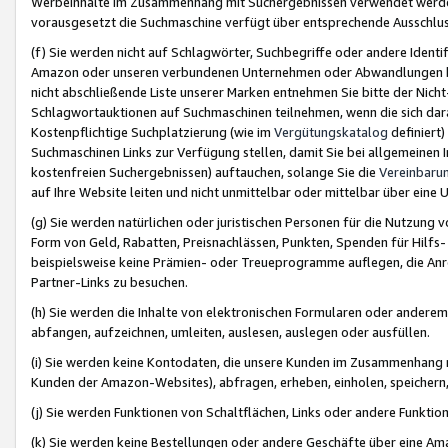
Werbeinhalte im Zusammenhang mit Suchergebnissen verwendet werden,
vorausgesetzt die Suchmaschine verfügt über entsprechende Ausschlu
(f) Sie werden nicht auf Schlagwörter, Suchbegriffe oder andere Ident
Amazon oder unseren verbundenen Unternehmen oder Abwandlungen bzw
nicht abschließende Liste unserer Marken entnehmen Sie bitte der Nich
Schlagwortauktionen auf Suchmaschinen teilnehmen, wenn die sich da
Kostenpflichtige Suchplatzierung (wie im
Vergütungskatalog
definiert
Suchmaschinen Links zur Verfügung stellen, damit Sie bei allgemeinen I
kostenfreien Suchergebnissen) auftauchen, solange Sie die
Vereinbaru
auf Ihre Website leiten und nicht unmittelbar oder mittelbar über eine
(g) Sie werden natürlichen oder juristischen Personen für die Nutzung 
Form von Geld, Rabatten, Preisnachlässen, Punkten, Spenden für Hilfs
beispielsweise keine Prämien- oder Treueprogramme auflegen, die Anrei
Partner-Links zu besuchen.
(h) Sie werden die Inhalte von elektronischen Formularen oder anderem M
abfangen, aufzeichnen, umleiten, auslesen, auslegen oder ausfüllen.
(i) Sie werden keine Kontodaten, die unsere Kunden im Zusammenhang 
Kunden der Amazon-Websites), abfragen, erheben, einholen, speichern,
(j) Sie werden Funktionen von Schaltflächen, Links oder andere Funkti
(k) Sie werden keine Bestellungen oder andere Geschäfte über eine Ama