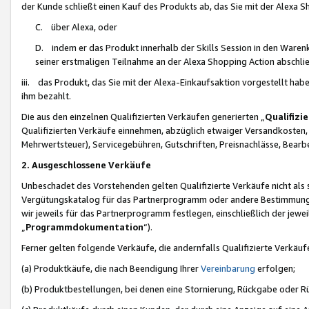
der Kunde schließt einen Kauf des Produkts ab, das Sie mit der Alexa 
C. über Alexa, oder
D. indem er das Produkt innerhalb der Skills Session in den Waren
seiner erstmaligen Teilnahme an der Alexa Shopping Action abschlie
iii. das Produkt, das Sie mit der Alexa-Einkaufsaktion vorgestellt ha
ihm bezahlt.
Die aus den einzelnen Qualifizierten Verkäufen generierten „
Qualifizi
Qualifizierten Verkäufe einnehmen, abzüglich etwaiger Versandkosten
Mehrwertsteuer), Servicegebühren, Gutschriften, Preisnachlässe, Bear
2. Ausgeschlossene Verkäufe
Unbeschadet des Vorstehenden gelten Qualifizierte Verkäufe nicht als
Vergütungskatalog für das Partnerprogramm oder andere Bestimmungen,
wir jeweils für das Partnerprogramm festlegen, einschließlich der jewe
„
Programmdokumentation
“).
Ferner gelten folgende Verkäufe, die andernfalls Qualifizierte Verkä
(a) Produktkäufe, die nach Beendigung Ihrer
Vereinbarung
erfolgen;
(b) Produktbestellungen, bei denen eine Stornierung, Rückgabe oder R