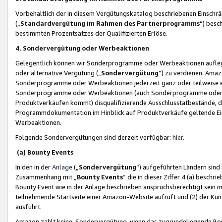
Vorbehaltlich der in diesem Vergütungskatalog beschriebenen Einschr
(„
Standardvergütung im Rahmen des Partnerprogramms
“) besc
bestimmten Prozentsatzes der Qualifizierten Erlöse.
4. Sondervergütung oder Werbeaktionen
Gelegentlich können wir Sonderprogramme oder Werbeaktionen auflegen,
oder alternative Vergütung („
Sondervergütung
”) zu verdienen. Amazo
Sonderprogramme oder Werbeaktionen jederzeit ganz oder teilweise einz
Sonderprogramme oder Werbeaktionen (auch Sonderprogramme oder We
Produktverkäufen kommt) disqualifizierende Ausschlusstatbestände, di
Programmdokumentation im Hinblick auf Produktverkäufe geltende E
Werbeaktionen.
Folgende Sondervergütungen sind derzeit verfügbar:
hier
.
(a) Bounty Events
In den in der
Anlage
(„
Sondervergütung
“) aufgeführten Ländern sind
Zusammenhang mit „
Bounty Events
“ die in dieser Ziffer 4 (a) besch
Bounty Event wie in der Anlage beschrieben anspruchsberechtigt sein mu
teilnehmende Startseite einer Amazon-Website aufruft und (2) der Kun
ausführt.
Amazon zahlt keine Sondervergütung, wenn das zugrundeliegende Boun