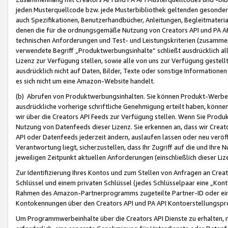
jeden Musterquellcode bzw. jede Musterbibliothek geltenden gesonder
auch Spezifikationen, Benutzerhandbücher, Anleitungen, Begleitmaterial
denen die für die ordnungsgemäße Nutzung von Creators API und PA A
technischen Anforderungen und Test- und Leistungskriterien (zusammen
verwendete Begriff „Produktwerbungsinhalte“ schließt ausdrücklich al
Lizenz zur Verfügung stellen, sowie alle von uns zur Verfügung gestel
ausdrücklich nicht auf Daten, Bilder, Texte oder sonstige Informatione
es sich nicht um eine Amazon-Website handelt.
(b) Abrufen von Produktwerbungsinhalten. Sie können Produkt-Werbein
ausdrückliche vorherige schriftliche Genehmigung erteilt haben, könn
wir über die Creators API Feeds zur Verfügung stellen. Wenn Sie Produk
Nutzung von Datenfeeds dieser Lizenz. Sie erkennen an, dass wir Creat
API oder Datenfeeds jederzeit ändern, auslaufen lassen oder neu veröffe
Verantwortung liegt, sicherzustellen, dass Ihr Zugriff auf die und Ihr
jeweiligen Zeitpunkt aktuellen Anforderungen (einschließlich dieser Liz
Zur Identifizierung Ihres Kontos und zum Stellen von Anfragen an Crea
Schlüssel und einem privaten Schlüssel (jedes Schlüsselpaar eine „Kon
Rahmen des Amazon-Partnerprogramms zugeteilte Partner-ID oder ein
Kontokennungen über den Creators API und PA API Kontoerstellungspro
Um Programmwerbeinhalte über die Creators API Dienste zu erhalten, m