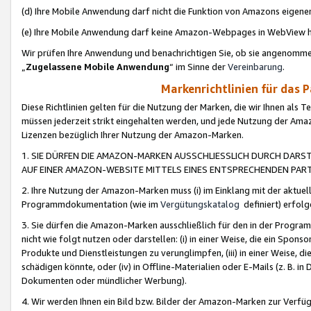
(d) Ihre Mobile Anwendung darf nicht die Funktion von Amazons eige
(e) Ihre Mobile Anwendung darf keine Amazon-Webpages in WebView 
Wir prüfen Ihre Anwendung und benachrichtigen Sie, ob sie angenomm
„
Zugelassene Mobile Anwendung
“ im Sinne der
Vereinbarung
.
Markenrichtlinien für das 
Diese Richtlinien gelten für die Nutzung der Marken, die wir Ihnen als 
müssen jederzeit strikt eingehalten werden, und jede Nutzung der Ama
Lizenzen bezüglich Ihrer Nutzung der Amazon-Marken.
1. SIE DÜRFEN DIE AMAZON-MARKEN AUSSCHLIESSLICH DURCH DARS
AUF EINER AMAZON-WEBSITE MITTELS EINES ENTSPRECHENDEN PART
2. Ihre Nutzung der Amazon-Marken muss (i) im Einklang mit der aktuells
Programmdokumentation (wie im
Vergütungskatalog
definiert) erfolg
3. Sie dürfen die Amazon-Marken ausschließlich für den in der Progr
nicht wie folgt nutzen oder darstellen: (i) in einer Weise, die ein Spo
Produkte und Dienstleistungen zu verunglimpfen, (iii) in einer Weise
schädigen könnte, oder (iv) in Offline-Materialien oder E-Mails (z. B.
Dokumenten oder mündlicher Werbung).
4. Wir werden Ihnen ein Bild bzw. Bilder der Amazon-Marken zur Verfüg