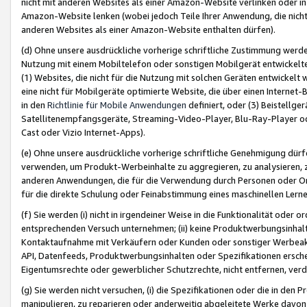
nicht mit anderen Websites als einer Amazon-Website verlinken oder i
Amazon-Website lenken (wobei jedoch Teile Ihrer Anwendung, die nich
anderen Websites als einer Amazon-Website enthalten dürfen).
(d) Ohne unsere ausdrückliche vorherige schriftliche Zustimmung werd
Nutzung mit einem Mobiltelefon oder sonstigen Mobilgerät entwickelt
(1) Websites, die nicht für die Nutzung mit solchen Geräten entwickelt
eine nicht für Mobilgeräte optimierte Website, die über einen Interne
in den
Richtlinie für Mobile Anwendungen
definiert, oder (3) Beistellge
Satellitenempfangsgeräte, Streaming-Video-Player, Blu-Ray-Player ode
Cast oder Vizio Internet-Apps).
(e) Ohne unsere ausdrückliche vorherige schriftliche Genehmigung dürfe
verwenden, um Produkt-Werbeinhalte zu aggregieren, zu analysieren, 
anderen Anwendungen, die für die Verwendung durch Personen oder Or
für die direkte Schulung oder Feinabstimmung eines maschinellen Lern
(f) Sie werden (i) nicht in irgendeiner Weise in die Funktionalität ode
entsprechenden Versuch unternehmen; (ii) keine Produktwerbungsinha
Kontaktaufnahme mit Verkäufern oder Kunden oder sonstiger Werbeaktiv
API, Datenfeeds, Produktwerbungsinhalten oder Spezifikationen erschei
Eigentumsrechte oder gewerblicher Schutzrechte, nicht entfernen, verd
(g) Sie werden nicht versuchen, (i) die Spezifikationen oder die in de
manipulieren, zu reparieren oder anderweitig abgeleitete Werke davon z