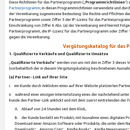
Diese Richtlinien für das Partnerprogramm („
Programmrichtlinien
“)
Partnerprogramm
; in diesen Programmrichtlinien verwendete und durch
der Vereinbarung zugewiesene Bedeutung. Die Rechte und Pflichten de
Partnerprogramm sowie Ziffer 3 der IP-Lizenz für das Partnerprogram
Einschränkung von Ziffer 6 Abs. (a) der Vereinbarung wird hiermit Fol
Partnerprogramm, die IP-Lizenz für das Partnerprogramm oder Ziffer 1
gegen die Vereinbarung.
Vergütungskatalog für das 
1. Qualifizierte Verkäufe und Qualifizierte Umsätze
„
Qualifizierte Verkäufe
“ werden von uns mit den in Ziffer 3 diese
(vorbehaltlich der in diesem Vergütungskatalog beschriebenen Ausnah
(a) Partner- Link auf Ihrer Site
:
i. ein Kunde durch Anklicken eines auf Ihrer Website platzierten Part
ii. während einer einzigen Internetsitzung eines der nachstehend unter (i)
Kunde den Partner-Link anklickt und mit dem zuerst eintretenden der f
A. Ablauf von 24 Stunden seit dem Klick,
B. der Kunde bestellt ein Produkt, mit Ausnahme eines digitalen P
Download einer Amazon Software oder Produkte, die unter dem N
Downloads“, „Amazon Coin“, „Kindle Books“, „Kindle Newspapers“, „