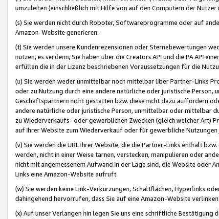
umzuleiten (einschließlich mit Hilfe von auf den Computern der Nutzer i
(s) Sie werden nicht durch Roboter, Softwareprogramme oder auf andere
Amazon-Website generieren.
(t) Sie werden unsere Kundenrezensionen oder Sternebewertungen wed
nutzen, es sei denn, Sie haben über die Creators API und die PA API e
erfüllen die in der Lizenz beschriebenen Voraussetzungen für die Nutzu
(u) Sie werden weder unmittelbar noch mittelbar über Partner-Links P
oder zu Nutzung durch eine andere natürliche oder juristische Person,
Geschäftspartnern nicht gestatten bzw. diese nicht dazu auffordern od
andere natürliche oder juristische Person, unmittelbar oder mittelbar
zu Wiederverkaufs- oder gewerblichen Zwecken (gleich welcher Art) 
auf Ihrer Website zum Wiederverkauf oder für gewerbliche Nutzungen 
(v) Sie werden die URL Ihrer Website, die die Partner-Links enthält b
werden, nicht in einer Weise tarnen, verstecken, manipulieren oder and
nicht mit angemessenem Aufwand in der Lage sind, die Website oder A
Links eine Amazon-Website aufruft.
(w) Sie werden keine Link-Verkürzungen, Schaltflächen, Hyperlinks ode
dahingehend hervorrufen, dass Sie auf eine Amazon-Website verlinken
(x) Auf unser Verlangen hin legen Sie uns eine schriftliche Bestätigung