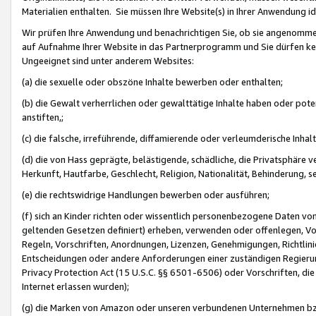
Materialien enthalten. Sie müssen Ihre Website(s) in Ihrer Anwendung ide
Wir prüfen Ihre Anwendung und benachrichtigen Sie, ob sie angenommen
auf Aufnahme Ihrer Website in das Partnerprogramm und Sie dürfen kei
Ungeeignet sind unter anderem Websites:
(a) die sexuelle oder obszöne Inhalte bewerben oder enthalten;
(b) die Gewalt verherrlichen oder gewalttätige Inhalte haben oder pot
anstiften,;
(c) die falsche, irreführende, diffamierende oder verleumderische Inha
(d) die von Hass geprägte, belästigende, schädliche, die Privatsphäre v
Herkunft, Hautfarbe, Geschlecht, Religion, Nationalität, Behinderung, 
(e) die rechtswidrige Handlungen bewerben oder ausführen;
(f) sich an Kinder richten oder wissentlich personenbezogene Daten vo
geltenden Gesetzen definiert) erheben, verwenden oder offenlegen, Vo
Regeln, Vorschriften, Anordnungen, Lizenzen, Genehmigungen, Richtlini
Entscheidungen oder andere Anforderungen einer zuständigen Regierung
Privacy Protection Act (15 U.S.C. §§ 6501-6506) oder Vorschriften, di
Internet erlassen wurden);
(g) die Marken von Amazon oder unseren verbundenen Unternehmen b