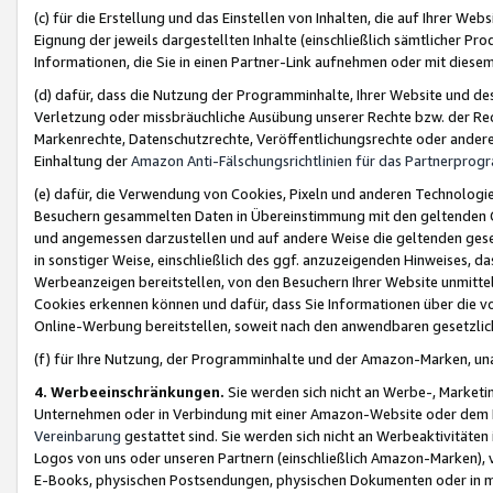
(c) für die Erstellung und das Einstellen von Inhalten, die auf Ihrer We
Eignung der jeweils dargestellten Inhalte (einschließlich sämtlicher 
Informationen, die Sie in einen Partner-Link aufnehmen oder mit diese
(d) dafür, dass die Nutzung der Programminhalte, Ihrer Website und des 
Verletzung oder missbräuchliche Ausübung unserer Rechte bzw. der Recht
Markenrechte, Datenschutzrechte, Veröffentlichungsrechte oder anderer
Einhaltung der
Amazon Anti-Fälschungsrichtlinien für das Partnerpro
(e) dafür, die Verwendung von Cookies, Pixeln und anderen Technologien
Besuchern gesammelten Daten in Übereinstimmung mit den geltenden Ge
und angemessen darzustellen und auf andere Weise die geltenden geset
in sonstiger Weise, einschließlich des ggf. anzuzeigenden Hinweises, d
Werbeanzeigen bereitstellen, von den Besuchern Ihrer Website unmitte
Cookies erkennen können und dafür, dass Sie Informationen über die v
Online-Werbung bereitstellen, soweit nach den anwendbaren gesetzlic
(f) für Ihre Nutzung, der Programminhalte und der Amazon-Marken, u
4. Werbeeinschränkungen.
Sie werden sich nicht an Werbe-, Market
Unternehmen oder in Verbindung mit einer Amazon-Website oder dem Pa
Vereinbarung
gestattet sind. Sie werden sich nicht an Werbeaktivitäten
Logos von uns oder unseren Partnern (einschließlich Amazon-Marken), 
E-Books, physischen Postsendungen, physischen Dokumenten oder in 