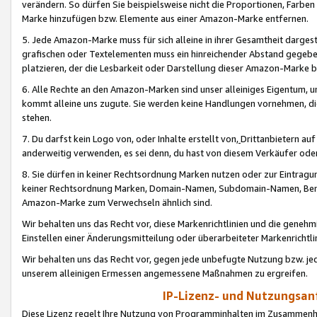
verändern. So dürfen Sie beispielsweise nicht die Proportionen, Farb
Marke hinzufügen bzw. Elemente aus einer Amazon-Marke entfernen.
5. Jede Amazon-Marke muss für sich alleine in ihrer Gesamtheit darge
grafischen oder Textelementen muss ein hinreichender Abstand gegebe
platzieren, der die Lesbarkeit oder Darstellung dieser Amazon-Marke b
6. Alle Rechte an den Amazon-Marken sind unser alleiniges Eigentum, 
kommt alleine uns zugute. Sie werden keine Handlungen vornehmen, 
stehen.
7. Du darfst kein Logo von, oder Inhalte erstellt von,
Drittanbietern au
anderweitig verwenden, es sei denn, du hast von diesem Verkäufer oder
8. Sie dürfen in keiner Rechtsordnung Marken nutzen oder zur Eintragu
keiner Rechtsordnung Marken, Domain-Namen, Subdomain-Namen, Benu
Amazon-Marke zum Verwechseln ähnlich sind.
Wir behalten uns das Recht vor, diese Markenrichtlinien und die gene
Einstellen einer Änderungsmitteilung oder überarbeiteter Markenricht
Wir behalten uns das Recht vor, gegen jede unbefugte Nutzung bzw. jede 
unserem alleinigen Ermessen angemessene Maßnahmen zu ergreifen.
IP-Lizenz- und Nutzungsan
Diese Lizenz regelt Ihre Nutzung von Programminhalten im Zusammen