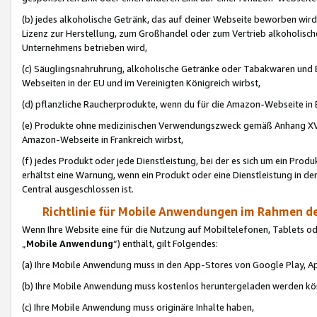
(b) jedes alkoholische Getränk, das auf deiner Webseite beworben wird
Lizenz zur Herstellung, zum Großhandel oder zum Vertrieb alkoholisch
Unternehmens betrieben wird,
(c) Säuglingsnahruhrung, alkoholische Getränke oder Tabakwaren und E
Webseiten in der EU und im Vereinigten Königreich wirbst,
(d) pflanzliche Raucherprodukte, wenn du für die Amazon-Webseite in B
(e) Produkte ohne medizinischen Verwendungszweck gemäß Anhang XVI 
Amazon-Webseite in Frankreich wirbst,
(f) jedes Produkt oder jede Dienstleistung, bei der es sich um ein Prod
erhältst eine Warnung, wenn ein Produkt oder eine Dienstleistung in de
Central ausgeschlossen ist.
Richtlinie für Mobile Anwendungen im Rahmen de
Wenn Ihre Website eine für die Nutzung auf Mobiltelefonen, Tablets 
„
Mobile Anwendung
“) enthält, gilt Folgendes:
(a) Ihre Mobile Anwendung muss in den App-Stores von Google Play, A
(b) Ihre Mobile Anwendung muss kostenlos heruntergeladen werden könn
(c) Ihre Mobile Anwendung muss originäre Inhalte haben,