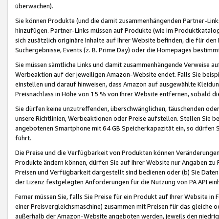
überwachen).
Sie können Produkte (und die damit zusammenhängenden Partner-Links)
hinzufügen. Partner-Links müssen auf Produkte (wie im Produktkatalog de
sich zusätzlich originäre Inhalte auf Ihrer Website befinden, die für 
Suchergebnisse, Events (z. B. Prime Day) oder die Homepages bestimmte
Sie müssen sämtliche Links und damit zusammenhängende Verweise auf z
Werbeaktion auf der jeweiligen Amazon-Website endet. Falls Sie beisp
einstellen und darauf hinweisen, dass Amazon auf ausgewählte Kleidun
Preisnachlass in Höhe von 15 % von Ihrer Website entfernen, sobald di
Sie dürfen keine unzutreffenden, überschwänglichen, täuschenden od
unsere Richtlinien, Werbeaktionen oder Preise aufstellen. Stellen Sie 
angebotenen Smartphone mit 64 GB Speicherkapazität ein, so dürfen S
führt.
Die Preise und die Verfügbarkeit von Produkten können Veränderungen 
Produkte ändern können, dürfen Sie auf Ihrer Website nur Angaben zu P
Preisen und Verfügbarkeit dargestellt sind bedienen oder (b) Sie Daten
der Lizenz festgelegten Anforderungen für die Nutzung von PA API einh
Ferner müssen Sie, falls Sie Preise für ein Produkt auf Ihrer Website in 
einer Preisvergleichsmaschine) zusammen mit Preisen für das gleiche o
außerhalb der Amazon-Website angeboten werden, jeweils den niedrigst