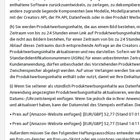
enthaltene Software zurückzuentwickeln, zu zerlegen, zu dekompilier
andere zugrunde liegende Komponenten (wie Modelle, Modellparameter
mit der Creators API, der PA API, Datenfeeds oder in den Produkt Werb
(h) Sie werden Produktwerbungsinhalte, die aus einem Bild bestehen, ni
Zeitraum von bis zu 24 Stunden einen Link auf Produktwerbungsinhalte
die nicht aus Bildern bestehen, für einen Zeitraum von bis zu 24 Stund
Ablauf dieses Zeitraums durch entsprechende Anfrage an die Creators 
Produktwerbungsinhalte aktualisieren und neu darstellen. Sofern wir Ih
Standardidentifikationsnummern (ASINs) für einen unbestimmten Zeitra
Kundenanwendung, dürfen unbeschadet des Vorstehenden Produktwerbu
Zwischenspeicher abgelegt werden. Auf unser Verlangen werden Sie un
die Produktwerbungsinhalte enthält oder nutzt, damit wir Ihre Einhalt
(i) Wenn Sie seltener als stündlich Produktwerbungsinhalte aus Datenfe
Anwendung angezeigten Produktwerbungsinhalte aktualisieren, werden 
Datums-/Uhrzeitstempel einfügen. Wenn Sie jedoch die in Ihrer Anwe
und aktualisiert haben, kann der Datumsteil des Stempels entfallen. Dies
• Preis auf [Amazon-Website einfügen]: [EUR/GBP] 32,77 (Stand 07.01.
• Preis auf [Amazon-Website einfügen]: [EUR/GBP] 32,77 (Stand 14:11 
Außerdem müssen Sie den folgenden Haftungsausschluss entweder neb
ein Pop-up-Fenster, ein Pop-up-Skript oder ein sonstiges vergleichba