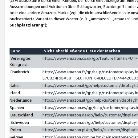
(c) Produktkäufe durch einen Kunden, der durch eine Anzeige auf eine 
Ausschreibungen und Auktionen über Schlagwörter, Suchbegriffe oder 
oder eine andere Amazon-Marke (vgl. die nicht abschließende Liste un
buchstabierte Varianten dieser Wörter (z. B. „ammazon“, „amaozn“ und „
Suchplatzierung
”);
Land
Nicht abschließende Liste der Marken
Vereinigtes
https://www.amazon.co.uk/gp/feature.html?ie=U
Königreich
Frankreich
https://www.amazon.fr/gp/help/customer/displa
E78834F9BA58__SECTION_64DE0ED1D744420E9
Italien
https://www.amazon.it/gp/help/customer/display
Irland
https://www.amazon.ie/gp/help/customer/displa
Niederlande
https://www.amazon.nl/gp/help/customer/display
Spanien
https://www.amazon.es/gp/help/customer/display
Deutschland
https://www.amazon.de/gp/help/customer/displa
Schweden
https://www.amazon.de/gp/help/customer/displa
Polen
https://www.amazon.pl/gp/help/customer/display
Belgien
https://www.amazon.com.be/gp/help/customer/d