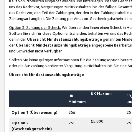
Kauf von Produkten eingelöst werden und unterliegen unseren Geschäf
uns das Recht vor, Vergütungen zurückzuhalten, bis der fällige Gesamt
das Recht vor, den Teil der Zahlungen, der den in der Zahlungstabelle 
Zahlungsart angibst. Die Zahlung per Amazon-Geschenkgutschein ist in
Option 3: Zahlung per Scheck.
Wir übersenden Ihnen einen Scheck in Höh
Sollten Sie sich für diese Option entscheiden, behalten wir uns das Rec
den in der
Übersicht Mindestauszahlungsbeträge
genannten Mindest
der
Übersicht Mindestauszahlungsbeträge
angegebene Bearbeitung
und Schweden nicht verfügbar.
Sollten Sie keine gültigen Informationen für die Zahlungsoption bereit
oder die Auszahlung verdienter Vergütung zurückhalten, bis Sie eine A
Übersicht Mindestauszahlungsbeträge
UK Maxium
UK
FR,
Minimum
un
Option 1 (Überweisung)
25£
25
£5,000
Option 2
25£
25
(Geschenkgutschein)