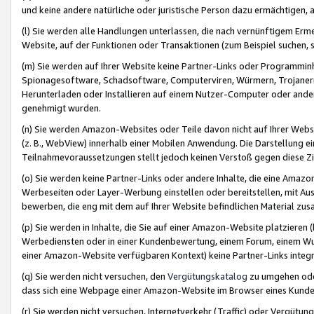
und keine andere natürliche oder juristische Person dazu ermächtigen, a
(l) Sie werden alle Handlungen unterlassen, die nach vernünftigem Erme
Website, auf der Funktionen oder Transaktionen (zum Beispiel suchen, s
(m) Sie werden auf Ihrer Website keine Partner-Links oder Programmin
Spionagesoftware, Schadsoftware, Computerviren, Würmern, Trojaner
Herunterladen oder Installieren auf einem Nutzer-Computer oder ande
genehmigt wurden.
(n) Sie werden Amazon-Websites oder Teile davon nicht auf Ihrer Websi
(z. B., WebView) innerhalb einer Mobilen Anwendung. Die Darstellung ein
Teilnahmevoraussetzungen stellt jedoch keinen Verstoß gegen diese Zif
(o) Sie werden keine Partner-Links oder andere Inhalte, die eine Am
Werbeseiten oder Layer-Werbung einstellen oder bereitstellen, mit Au
bewerben, die eng mit dem auf Ihrer Website befindlichen Material z
(p) Sie werden in Inhalte, die Sie auf einer Amazon-Website platzier
Werbediensten oder in einer Kundenbewertung, einem Forum, einem Wun
einer Amazon-Website verfügbaren Kontext) keine Partner-Links integr
(q) Sie werden nicht versuchen, den
Vergütungskatalog
zu umgehen oder
dass sich eine Webpage einer Amazon-Website im Browser eines Kunden 
(r) Sie werden nicht versuchen, Internetverkehr (Traffic) oder Vergü