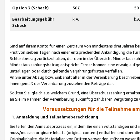
Option 3 (Scheck)
50£
50
Bearbeitungsgebühr
k.A.
k.A
Scheck
Sind auf Ihrem Konto für einen Zeitraum von mindestens drei Jahren kein
Frist von sieben Tagen nach einer entsprechenden Ankündigung die für
Schlussbetrag zurückzuhalten, der dem in der Übersicht Mindestausz
Mindestauszahlungsbetrag entspricht. Ferner können eine etwaig aufg
unterliegen oder durch geltende Verjährungsfristen verfallen.
An Sie unter Abzug bzw. Einbehalt aller in der Vereinbarung beschrieb
Ihnen gemäß der Vereinbarung zustehenden Beträge dar.
Sollten Sie, gleich aus welchem Grund, eine Überschusszahlung erhalte
an Sie im Rahmen der Vereinbarung zukünftig zahlbaren Vergütung zu 
Voraussetzungen für die Teilnahme a
1. Anmeldung und Teilnahmeberechtigung
Sie leiten den Anmeldeprozess ein, indem Sie einen vollständigen und 
muss/müssen originäre Inhalte (original content) enthalten und über d
Originalinhalte, die Materialien von Dritten verwenden, müssen wese