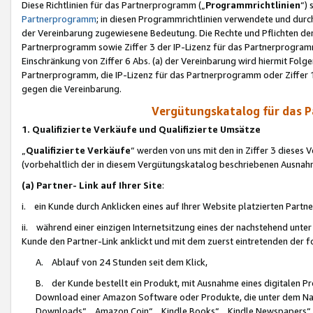
Diese Richtlinien für das Partnerprogramm („
Programmrichtlinien
“)
Partnerprogramm
; in diesen Programmrichtlinien verwendete und durch
der Vereinbarung zugewiesene Bedeutung. Die Rechte und Pflichten de
Partnerprogramm sowie Ziffer 3 der IP-Lizenz für das Partnerprogram
Einschränkung von Ziffer 6 Abs. (a) der Vereinbarung wird hiermit Fol
Partnerprogramm, die IP-Lizenz für das Partnerprogramm oder Ziffer 1
gegen die Vereinbarung.
Vergütungskatalog für das 
1. Qualifizierte Verkäufe und Qualifizierte Umsätze
„
Qualifizierte Verkäufe
“ werden von uns mit den in Ziffer 3 diese
(vorbehaltlich der in diesem Vergütungskatalog beschriebenen Ausnah
(a) Partner- Link auf Ihrer Site
:
i. ein Kunde durch Anklicken eines auf Ihrer Website platzierten Part
ii. während einer einzigen Internetsitzung eines der nachstehend unter (i)
Kunde den Partner-Link anklickt und mit dem zuerst eintretenden der f
A. Ablauf von 24 Stunden seit dem Klick,
B. der Kunde bestellt ein Produkt, mit Ausnahme eines digitalen P
Download einer Amazon Software oder Produkte, die unter dem N
Downloads“, „Amazon Coin“, „Kindle Books“, „Kindle Newspapers“, „