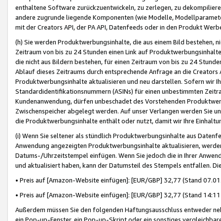
enthaltene Software zurückzuentwickeln, zu zerlegen, zu dekompilier
andere zugrunde liegende Komponenten (wie Modelle, Modellparameter
mit der Creators API, der PA API, Datenfeeds oder in den Produkt Werb
(h) Sie werden Produktwerbungsinhalte, die aus einem Bild bestehen, ni
Zeitraum von bis zu 24 Stunden einen Link auf Produktwerbungsinhalte
die nicht aus Bildern bestehen, für einen Zeitraum von bis zu 24 Stund
Ablauf dieses Zeitraums durch entsprechende Anfrage an die Creators 
Produktwerbungsinhalte aktualisieren und neu darstellen. Sofern wir Ih
Standardidentifikationsnummern (ASINs) für einen unbestimmten Zeitra
Kundenanwendung, dürfen unbeschadet des Vorstehenden Produktwerbu
Zwischenspeicher abgelegt werden. Auf unser Verlangen werden Sie un
die Produktwerbungsinhalte enthält oder nutzt, damit wir Ihre Einhalt
(i) Wenn Sie seltener als stündlich Produktwerbungsinhalte aus Datenfe
Anwendung angezeigten Produktwerbungsinhalte aktualisieren, werden 
Datums-/Uhrzeitstempel einfügen. Wenn Sie jedoch die in Ihrer Anwe
und aktualisiert haben, kann der Datumsteil des Stempels entfallen. Dies
• Preis auf [Amazon-Website einfügen]: [EUR/GBP] 32,77 (Stand 07.01.
• Preis auf [Amazon-Website einfügen]: [EUR/GBP] 32,77 (Stand 14:11 
Außerdem müssen Sie den folgenden Haftungsausschluss entweder neb
ein Pop-up-Fenster, ein Pop-up-Skript oder ein sonstiges vergleichba