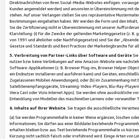
Direktnachrichten von Ihren Social-Media-Websites einfügen. vorausg
Kunden angemeldet werden) und ansonsten in Übereinstimmung mit der
stehen. Auf unser Verlangen stellen Sie uns repräsentative Mustermater
Bestimmungen eingehalten haben. Wir werden die Form und den Inhalt, di
Sie die Zertifizierung nicht in Übereinstimmung mit unserer Aufforderu
Klarstellung: (i) Für die Zwecke der geltenden Marketinggesetze (z. 
von 1991 und ähnlicher oder Nachfolgegesetze) sind Sie der „Absender“ j
Gesetze und Standards und Best Practices der Marketingbranche für 
5. Verbreitung von Partner-Links über Software und Geräte
Sie
nutzen bzw. keine Verlinkungen auf eine Amazon-Website wie nachsteh
Software-Applikationen (z. B. Browser Plug-ins, Browser Helper Objec
ein Endnutzer installieren und ausführen kann) und Geräten, einschlie
Zugelassenen Mobilen Anwendungen); oder (b) im Zusammenhang mit bzw.
Satellitenempfangsgeräte, Streaming-Video-Playern, Blu-Ray-Playern 
Viera Cast oder Vizio Internet Apps). Sie werden ohne ausdrückliche v
Entwicklung von Modellen des maschinellen Lernens oder verwandter 
6. Inhalte auf Ihrer Website
. Sie tragen die ausschließliche Verantwo
(a) Sie werden Programminhalte in keiner Weise ergänzen, löschen oder
Informationen; Sie dürfen aus einer Bilddatei bestehende Programminhal
erhalten bleiben bzw. aus Text bestehende Programminhalte so kürzen, 
Kürzung nicht sachlich falsch oder irreführend wird. Einige Arten von L