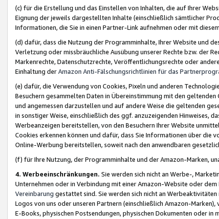
(c) für die Erstellung und das Einstellen von Inhalten, die auf Ihrer We
Eignung der jeweils dargestellten Inhalte (einschließlich sämtlicher 
Informationen, die Sie in einen Partner-Link aufnehmen oder mit diese
(d) dafür, dass die Nutzung der Programminhalte, Ihrer Website und des 
Verletzung oder missbräuchliche Ausübung unserer Rechte bzw. der Recht
Markenrechte, Datenschutzrechte, Veröffentlichungsrechte oder anderer
Einhaltung der
Amazon Anti-Fälschungsrichtlinien für das Partnerpro
(e) dafür, die Verwendung von Cookies, Pixeln und anderen Technologien
Besuchern gesammelten Daten in Übereinstimmung mit den geltenden Ge
und angemessen darzustellen und auf andere Weise die geltenden geset
in sonstiger Weise, einschließlich des ggf. anzuzeigenden Hinweises, d
Werbeanzeigen bereitstellen, von den Besuchern Ihrer Website unmitte
Cookies erkennen können und dafür, dass Sie Informationen über die v
Online-Werbung bereitstellen, soweit nach den anwendbaren gesetzlic
(f) für Ihre Nutzung, der Programminhalte und der Amazon-Marken, u
4. Werbeeinschränkungen.
Sie werden sich nicht an Werbe-, Market
Unternehmen oder in Verbindung mit einer Amazon-Website oder dem Pa
Vereinbarung
gestattet sind. Sie werden sich nicht an Werbeaktivitäten
Logos von uns oder unseren Partnern (einschließlich Amazon-Marken), 
E-Books, physischen Postsendungen, physischen Dokumenten oder in 