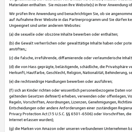
Materialien enthalten. Sie müssen Ihre Website(s) in Ihrer Anwendung ide
Wir prüfen Ihre Anwendung und benachrichtigen Sie, ob sie angenommen
auf Aufnahme Ihrer Website in das Partnerprogramm und Sie dürfen kei
Ungeeignet sind unter anderem Websites:
(a) die sexuelle oder obszöne Inhalte bewerben oder enthalten;
(b) die Gewalt verherrlichen oder gewalttätige Inhalte haben oder pot
anstiften,;
(c) die falsche, irreführende, diffamierende oder verleumderische Inha
(d) die von Hass geprägte, belästigende, schädliche, die Privatsphäre v
Herkunft, Hautfarbe, Geschlecht, Religion, Nationalität, Behinderung, 
(e) die rechtswidrige Handlungen bewerben oder ausführen;
(f) sich an Kinder richten oder wissentlich personenbezogene Daten vo
geltenden Gesetzen definiert) erheben, verwenden oder offenlegen, Vo
Regeln, Vorschriften, Anordnungen, Lizenzen, Genehmigungen, Richtlini
Entscheidungen oder andere Anforderungen einer zuständigen Regierung
Privacy Protection Act (15 U.S.C. §§ 6501-6506) oder Vorschriften, di
Internet erlassen wurden);
(g) die Marken von Amazon oder unseren verbundenen Unternehmen b