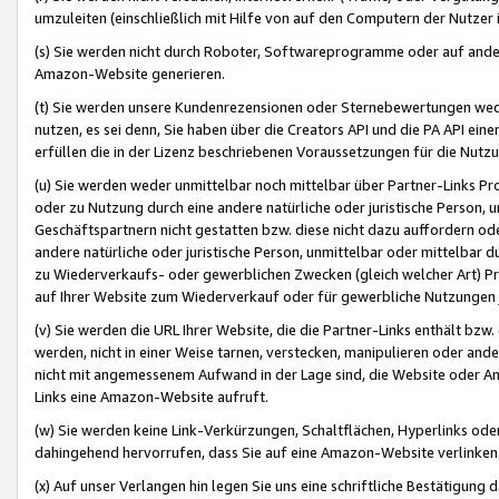
umzuleiten (einschließlich mit Hilfe von auf den Computern der Nutzer i
(s) Sie werden nicht durch Roboter, Softwareprogramme oder auf andere
Amazon-Website generieren.
(t) Sie werden unsere Kundenrezensionen oder Sternebewertungen wed
nutzen, es sei denn, Sie haben über die Creators API und die PA API e
erfüllen die in der Lizenz beschriebenen Voraussetzungen für die Nutzu
(u) Sie werden weder unmittelbar noch mittelbar über Partner-Links P
oder zu Nutzung durch eine andere natürliche oder juristische Person,
Geschäftspartnern nicht gestatten bzw. diese nicht dazu auffordern od
andere natürliche oder juristische Person, unmittelbar oder mittelbar
zu Wiederverkaufs- oder gewerblichen Zwecken (gleich welcher Art) 
auf Ihrer Website zum Wiederverkauf oder für gewerbliche Nutzungen 
(v) Sie werden die URL Ihrer Website, die die Partner-Links enthält b
werden, nicht in einer Weise tarnen, verstecken, manipulieren oder and
nicht mit angemessenem Aufwand in der Lage sind, die Website oder A
Links eine Amazon-Website aufruft.
(w) Sie werden keine Link-Verkürzungen, Schaltflächen, Hyperlinks ode
dahingehend hervorrufen, dass Sie auf eine Amazon-Website verlinken
(x) Auf unser Verlangen hin legen Sie uns eine schriftliche Bestätigung