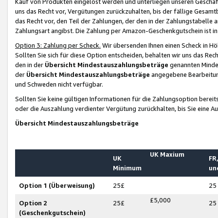
Kauf von Produkten eingelöst werden und unterliegen unseren Geschäf
uns das Recht vor, Vergütungen zurückzuhalten, bis der fällige Gesamt
das Recht vor, den Teil der Zahlungen, der den in der Zahlungstabelle 
Zahlungsart angibst. Die Zahlung per Amazon-Geschenkgutschein ist in
Option 3: Zahlung per Scheck.
Wir übersenden Ihnen einen Scheck in Höh
Sollten Sie sich für diese Option entscheiden, behalten wir uns das Rec
den in der
Übersicht Mindestauszahlungsbeträge
genannten Mindest
der
Übersicht Mindestauszahlungsbeträge
angegebene Bearbeitung
und Schweden nicht verfügbar.
Sollten Sie keine gültigen Informationen für die Zahlungsoption bereit
oder die Auszahlung verdienter Vergütung zurückhalten, bis Sie eine A
Übersicht Mindestauszahlungsbeträge
UK Maxium
UK
FR,
Minimum
un
Option 1 (Überweisung)
25£
25
£5,000
Option 2
25£
25
(Geschenkgutschein)