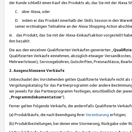
der Kunde schließt einen Kauf des Produkts ab, das Sie mit der Alexa 
C. über Alexa, oder
D. indem er das Produkt innerhalb der Skills Session in den Waren
seiner erstmaligen Teilnahme an der Alexa Shopping Action abschlie
iii. das Produkt, das Sie mit der Alexa-Einkaufsaktion vorgestellt ha
ihm bezahlt.
Die aus den einzelnen Qualifizierten Verkäufen generierten „
Qualifizi
Qualifizierten Verkäufe einnehmen, abzüglich etwaiger Versandkosten
Mehrwertsteuer), Servicegebühren, Gutschriften, Preisnachlässe, Bear
2. Ausgeschlossene Verkäufe
Unbeschadet des Vorstehenden gelten Qualifizierte Verkäufe nicht als
Vergütungskatalog für das Partnerprogramm oder andere Bestimmungen,
wir jeweils für das Partnerprogramm festlegen, einschließlich der jewe
„
Programmdokumentation
“).
Ferner gelten folgende Verkäufe, die andernfalls Qualifizierte Verkä
(a) Produktkäufe, die nach Beendigung Ihrer
Vereinbarung
erfolgen;
(b) Produktbestellungen, bei denen eine Stornierung, Rückgabe oder R