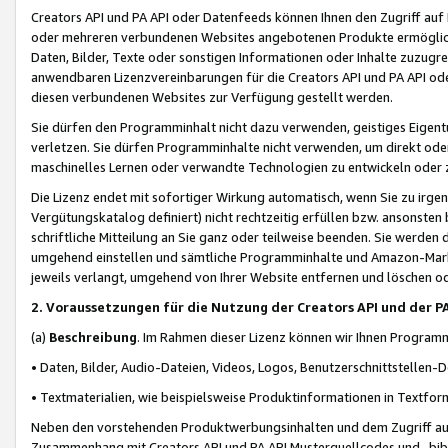
Creators API und PA API oder Datenfeeds können Ihnen den Zugriff auf D
oder mehreren verbundenen Websites angebotenen Produkte ermögliche
Daten, Bilder, Texte oder sonstigen Informationen oder Inhalte zuzugre
anwendbaren Lizenzvereinbarungen für die Creators API und PA API od
diesen verbundenen Websites zur Verfügung gestellt werden.
Sie dürfen den Programminhalt nicht dazu verwenden, geistiges Eigent
verletzen. Sie dürfen Programminhalte nicht verwenden, um direkt ode
maschinelles Lernen oder verwandte Technologien zu entwickeln oder zu
Die Lizenz endet mit sofortiger Wirkung automatisch, wenn Sie zu irg
Vergütungskatalog definiert) nicht rechtzeitig erfüllen bzw. ansonsten
schriftliche Mitteilung an Sie ganz oder teilweise beenden. Sie werden
umgehend einstellen und sämtliche Programminhalte und Amazon-Marke
jeweils verlangt, umgehend von Ihrer Website entfernen und löschen od
2. Voraussetzungen für die Nutzung der Creators API und der P
(a)
Beschreibung
. Im Rahmen dieser Lizenz können wir Ihnen Programmi
• Daten, Bilder, Audio-Dateien, Videos, Logos, Benutzerschnittstellen-
• Textmaterialien, wie beispielsweise Produktinformationen in Textfor
Neben den vorstehenden Produktwerbungsinhalten und dem Zugriff auf 
Zusammenhang mit Creators API und PA API Musterquellcodes und -bibli