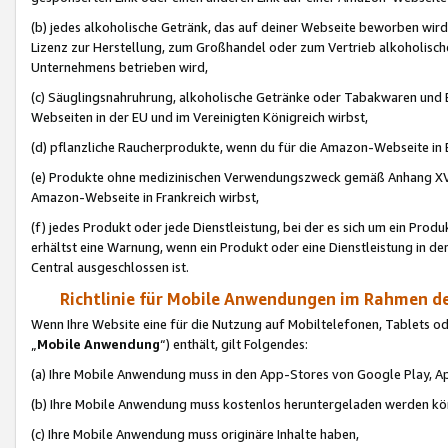
(b) jedes alkoholische Getränk, das auf deiner Webseite beworben wird
Lizenz zur Herstellung, zum Großhandel oder zum Vertrieb alkoholisch
Unternehmens betrieben wird,
(c) Säuglingsnahruhrung, alkoholische Getränke oder Tabakwaren und E
Webseiten in der EU und im Vereinigten Königreich wirbst,
(d) pflanzliche Raucherprodukte, wenn du für die Amazon-Webseite in B
(e) Produkte ohne medizinischen Verwendungszweck gemäß Anhang XVI 
Amazon-Webseite in Frankreich wirbst,
(f) jedes Produkt oder jede Dienstleistung, bei der es sich um ein Prod
erhältst eine Warnung, wenn ein Produkt oder eine Dienstleistung in de
Central ausgeschlossen ist.
Richtlinie für Mobile Anwendungen im Rahmen de
Wenn Ihre Website eine für die Nutzung auf Mobiltelefonen, Tablets 
„
Mobile Anwendung
“) enthält, gilt Folgendes:
(a) Ihre Mobile Anwendung muss in den App-Stores von Google Play, A
(b) Ihre Mobile Anwendung muss kostenlos heruntergeladen werden könn
(c) Ihre Mobile Anwendung muss originäre Inhalte haben,