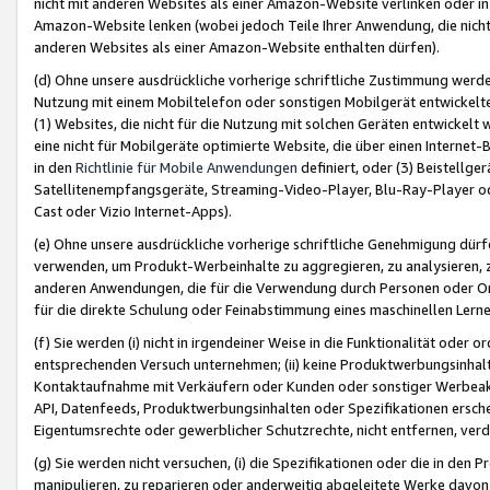
nicht mit anderen Websites als einer Amazon-Website verlinken oder i
Amazon-Website lenken (wobei jedoch Teile Ihrer Anwendung, die nich
anderen Websites als einer Amazon-Website enthalten dürfen).
(d) Ohne unsere ausdrückliche vorherige schriftliche Zustimmung werd
Nutzung mit einem Mobiltelefon oder sonstigen Mobilgerät entwickelt
(1) Websites, die nicht für die Nutzung mit solchen Geräten entwickelt
eine nicht für Mobilgeräte optimierte Website, die über einen Interne
in den
Richtlinie für Mobile Anwendungen
definiert, oder (3) Beistellge
Satellitenempfangsgeräte, Streaming-Video-Player, Blu-Ray-Player ode
Cast oder Vizio Internet-Apps).
(e) Ohne unsere ausdrückliche vorherige schriftliche Genehmigung dürfe
verwenden, um Produkt-Werbeinhalte zu aggregieren, zu analysieren, 
anderen Anwendungen, die für die Verwendung durch Personen oder Or
für die direkte Schulung oder Feinabstimmung eines maschinellen Lern
(f) Sie werden (i) nicht in irgendeiner Weise in die Funktionalität ode
entsprechenden Versuch unternehmen; (ii) keine Produktwerbungsinha
Kontaktaufnahme mit Verkäufern oder Kunden oder sonstiger Werbeaktiv
API, Datenfeeds, Produktwerbungsinhalten oder Spezifikationen erschei
Eigentumsrechte oder gewerblicher Schutzrechte, nicht entfernen, verd
(g) Sie werden nicht versuchen, (i) die Spezifikationen oder die in de
manipulieren, zu reparieren oder anderweitig abgeleitete Werke davon z