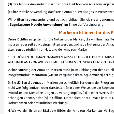
(d) Ihre Mobile Anwendung darf nicht die Funktion von Amazons eige
(e) Ihre Mobile Anwendung darf keine Amazon-Webpages in WebView 
Wir prüfen Ihre Anwendung und benachrichtigen Sie, ob sie angenomm
„
Zugelassene Mobile Anwendung
“ im Sinne der
Vereinbarung
.
Markenrichtlinien für das 
Diese Richtlinien gelten für die Nutzung der Marken, die wir Ihnen als 
müssen jederzeit strikt eingehalten werden, und jede Nutzung der Ama
Lizenzen bezüglich Ihrer Nutzung der Amazon-Marken.
1. SIE DÜRFEN DIE AMAZON-MARKEN AUSSCHLIESSLICH DURCH DARS
AUF EINER AMAZON-WEBSITE MITTELS EINES ENTSPRECHENDEN PART
2. Ihre Nutzung der Amazon-Marken muss (i) im Einklang mit der aktuells
Programmdokumentation (wie im
Vergütungskatalog
definiert) erfolg
3. Sie dürfen die Amazon-Marken ausschließlich für den in der Progr
nicht wie folgt nutzen oder darstellen: (i) in einer Weise, die ein Spo
Produkte und Dienstleistungen zu verunglimpfen, (iii) in einer Weise
schädigen könnte, oder (iv) in Offline-Materialien oder E-Mails (z. B.
Dokumenten oder mündlicher Werbung).
4. Wir werden Ihnen ein Bild bzw. Bilder der Amazon-Marken zur Verfüg