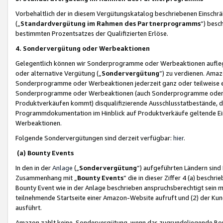
Vorbehaltlich der in diesem Vergütungskatalog beschriebenen Einschr
(„
Standardvergütung im Rahmen des Partnerprogramms
“) besc
bestimmten Prozentsatzes der Qualifizierten Erlöse.
4. Sondervergütung oder Werbeaktionen
Gelegentlich können wir Sonderprogramme oder Werbeaktionen auflegen,
oder alternative Vergütung („
Sondervergütung
”) zu verdienen. Amazo
Sonderprogramme oder Werbeaktionen jederzeit ganz oder teilweise einz
Sonderprogramme oder Werbeaktionen (auch Sonderprogramme oder We
Produktverkäufen kommt) disqualifizierende Ausschlusstatbestände, di
Programmdokumentation im Hinblick auf Produktverkäufe geltende E
Werbeaktionen.
Folgende Sondervergütungen sind derzeit verfügbar:
hier
.
(a) Bounty Events
In den in der
Anlage
(„
Sondervergütung
“) aufgeführten Ländern sind
Zusammenhang mit „
Bounty Events
“ die in dieser Ziffer 4 (a) besch
Bounty Event wie in der Anlage beschrieben anspruchsberechtigt sein mu
teilnehmende Startseite einer Amazon-Website aufruft und (2) der Kun
ausführt.
Amazon zahlt keine Sondervergütung, wenn das zugrundeliegende Boun