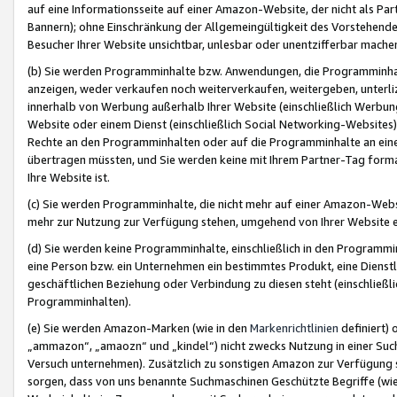
auf eine Informationsseite auf einer Amazon-Website, der nicht als Part
Bannern); ohne Einschränkung der Allgemeingültigkeit des Vorstehende
Besucher Ihrer Website unsichtbar, unlesbar oder unentzifferbar mache
(b) Sie werden Programminhalte bzw. Anwendungen, die Programminhalt
anzeigen, weder verkaufen noch weiterverkaufen, weitergeben, unterli
innerhalb von Werbung außerhalb Ihrer Website (einschließlich Werbun
Website oder einem Dienst (einschließlich Social Networking-Website
Rechte an den Programminhalten oder auf die Programminhalte an eine a
übertragen müssten, und Sie werden keine mit Ihrem Partner-Tag formati
Ihre Website ist.
(c) Sie werden Programminhalte, die nicht mehr auf einer Amazon-Websit
mehr zur Nutzung zur Verfügung stehen, umgehend von Ihrer Website e
(d) Sie werden keine Programminhalte, einschließlich in den Programmin
eine Person bzw. ein Unternehmen ein bestimmtes Produkt, eine Dienstle
geschäftlichen Beziehung oder Verbindung zu diesen steht (einschließli
Programminhalten).
(e) Sie werden Amazon-Marken (wie in den
Markenrichtlinien
definiert) 
„ammazon“, „amaozn“ und „kindel“) nicht zwecks Nutzung in einer Suc
Versuch unternehmen). Zusätzlich zu sonstigen Amazon zur Verfügung 
sorgen, dass von uns benannte Suchmaschinen Geschützte Begriffe (wie 