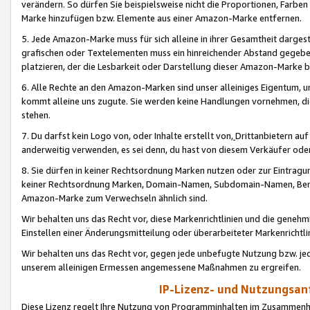
verändern. So dürfen Sie beispielsweise nicht die Proportionen, Farb
Marke hinzufügen bzw. Elemente aus einer Amazon-Marke entfernen.
5. Jede Amazon-Marke muss für sich alleine in ihrer Gesamtheit darge
grafischen oder Textelementen muss ein hinreichender Abstand gegebe
platzieren, der die Lesbarkeit oder Darstellung dieser Amazon-Marke b
6. Alle Rechte an den Amazon-Marken sind unser alleiniges Eigentum, 
kommt alleine uns zugute. Sie werden keine Handlungen vornehmen, 
stehen.
7. Du darfst kein Logo von, oder Inhalte erstellt von,
Drittanbietern au
anderweitig verwenden, es sei denn, du hast von diesem Verkäufer oder
8. Sie dürfen in keiner Rechtsordnung Marken nutzen oder zur Eintragu
keiner Rechtsordnung Marken, Domain-Namen, Subdomain-Namen, Benu
Amazon-Marke zum Verwechseln ähnlich sind.
Wir behalten uns das Recht vor, diese Markenrichtlinien und die gene
Einstellen einer Änderungsmitteilung oder überarbeiteter Markenricht
Wir behalten uns das Recht vor, gegen jede unbefugte Nutzung bzw. jede 
unserem alleinigen Ermessen angemessene Maßnahmen zu ergreifen.
IP-Lizenz- und Nutzungsan
Diese Lizenz regelt Ihre Nutzung von Programminhalten im Zusammen