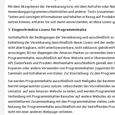
Mit dem Akzeptieren der Vereinbarung bzw. mit dem Aufrufen oder Nutz
Anwendungsprogrammierschnittstellen und anderer Tools (zusammen die
Texten und sonstigen Informationen und Inhalten in Bezug auf Produkte
nutzen können, erklären Sie sich damit einverstanden, an diese Lizenz 
1. Eingeschränkte Lizenz für Programminhalte
Vorbehaltlich der Bedingungen der Vereinbarung und ausschließlich z
Einhaltung der Vereinbarung (einschließlich dieser Lizenz und der ande
nicht übertragbare, nicht unterlizenzierbare, nicht exklusive, gebühren
anzuzeigen; (b) nur diejenigen der Amazon-Marken zu verwenden (wie in 
Programminhalte, ausschließlich auf Ihrer Website und in Übereinstimmu
API, Datenfeeds und Produkt-Werbeinhalte ausschließlich gemäß den Spe
Kopieren oder andere Verwenden von Programminhalten zugunsten Dri
Sammeln und Extrahieren von Daten. Zur Klarstellung: Zu den Program
Sie werden Programminhalte ausschließlich nach Maßgabe der Besti
hiermit eingeräumten Lizenz nutzen. Unbeschadet des Vorstehenden we
Umsätze auf eine Amazon-Website zu leiten, und werden Programminhal
Verbindung mit Programminhalten Besucher auf andere Websites als ein
unmittelbarem Zusammenhang mit den Programminhalten stehen, Links z
Nutzung der Programminhalte ausschließlich mit der betreffenden Pr
nicht mit einer anderen Webpage verlinken.