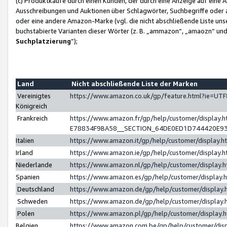
(c) Produktkäufe durch einen Kunden, der durch eine Anzeige auf eine 
Ausschreibungen und Auktionen über Schlagwörter, Suchbegriffe oder 
oder eine andere Amazon-Marke (vgl. die nicht abschließende Liste un
buchstabierte Varianten dieser Wörter (z. B. „ammazon“, „amaozn“ und „
Suchplatzierung
”);
Land
Nicht abschließende Liste der Marken
Vereinigtes
https://www.amazon.co.uk/gp/feature.html?ie=U
Königreich
Frankreich
https://www.amazon.fr/gp/help/customer/displa
E78834F9BA58__SECTION_64DE0ED1D744420E9
Italien
https://www.amazon.it/gp/help/customer/display
Irland
https://www.amazon.ie/gp/help/customer/displa
Niederlande
https://www.amazon.nl/gp/help/customer/display
Spanien
https://www.amazon.es/gp/help/customer/display
Deutschland
https://www.amazon.de/gp/help/customer/displa
Schweden
https://www.amazon.de/gp/help/customer/displa
Polen
https://www.amazon.pl/gp/help/customer/display
Belgien
https://www.amazon.com.be/gp/help/customer/d