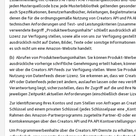
jeden Musterquellcode bzw. jede Musterbibliothek geltenden gesonder
auch Spezifikationen, Benutzerhandbücher, Anleitungen, Begleitmaterial
denen die für die ordnungsgemäße Nutzung von Creators API und PA A
technischen Anforderungen und Test- und Leistungskriterien (zusammen
verwendete Begriff „Produktwerbungsinhalte“ schließt ausdrücklich al
Lizenz zur Verfügung stellen, sowie alle von uns zur Verfügung gestel
ausdrücklich nicht auf Daten, Bilder, Texte oder sonstige Informatione
es sich nicht um eine Amazon-Website handelt.
(b) Abrufen von Produktwerbungsinhalten. Sie können Produkt-Werbein
ausdrückliche vorherige schriftliche Genehmigung erteilt haben, könn
wir über die Creators API Feeds zur Verfügung stellen. Wenn Sie Produk
Nutzung von Datenfeeds dieser Lizenz. Sie erkennen an, dass wir Creat
API oder Datenfeeds jederzeit ändern, auslaufen lassen oder neu veröffe
Verantwortung liegt, sicherzustellen, dass Ihr Zugriff auf die und Ihr
jeweiligen Zeitpunkt aktuellen Anforderungen (einschließlich dieser Liz
Zur Identifizierung Ihres Kontos und zum Stellen von Anfragen an Crea
Schlüssel und einem privaten Schlüssel (jedes Schlüsselpaar eine „Kon
Rahmen des Amazon-Partnerprogramms zugeteilte Partner-ID oder ein
Kontokennungen über den Creators API und PA API Kontoerstellungspro
Um Programmwerbeinhalte über die Creators API Dienste zu erhalten, m