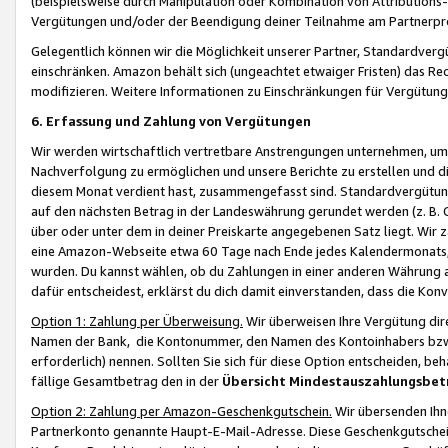
(beispielsweise durch Manipulation oder Kombination von Attributions-
Vergütungen und/oder der Beendigung deiner Teilnahme am Partnerp
Gelegentlich können wir die Möglichkeit unserer Partner, Standardv
einschränken. Amazon behält sich (ungeachtet etwaiger Fristen) das Re
modifizieren. Weitere Informationen zu Einschränkungen für Vergütung
6. Erfassung und Zahlung von Vergütungen
Wir werden wirtschaftlich vertretbare Anstrengungen unternehmen, um 
Nachverfolgung zu ermöglichen und unsere Berichte zu erstellen und di
diesem Monat verdient hast, zusammengefasst sind. Standardvergütung
auf den nächsten Betrag in der Landeswährung gerundet werden (z. B. C
über oder unter dem in deiner Preiskarte angegebenen Satz liegt. Wir
eine Amazon-Webseite etwa 60 Tage nach Ende jedes Kalendermonats, i
wurden. Du kannst wählen, ob du Zahlungen in einer anderen Währung
dafür entscheidest, erklärst du dich damit einverstanden, dass die K
Option 1: Zahlung per Überweisung.
Wir überweisen Ihre Vergütung dir
Namen der Bank, die Kontonummer, den Namen des Kontoinhabers bzw. a
erforderlich) nennen. Sollten Sie sich für diese Option entscheiden, be
fällige Gesamtbetrag den in der
Übersicht Mindestauszahlungsbet
Option 2: Zahlung per Amazon-Geschenkgutschein.
Wir übersenden Ihne
Partnerkonto genannte Haupt-E-Mail-Adresse. Diese Geschenkgutschei