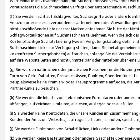
Werbeinhalte im Zusammenhang mit Suchergebnissen verwendet werden,
vorausgesetzt die Suchmaschine verfügt über entsprechende Ausschlu
(f) Sie werden nicht auf Schlagwörter, Suchbegriffe oder andere Ident
Amazon oder unseren verbundenen Unternehmen oder Abwandlungen bzw
nicht abschließende Liste unserer Marken entnehmen Sie bitte der Nich
Schlagwortauktionen auf Suchmaschinen teilnehmen, wenn die sich da
Kostenpflichtige Suchplatzierung (wie im
Vergütungskatalog
definiert
Suchmaschinen Links zur Verfügung stellen, damit Sie bei allgemeinen I
kostenfreien Suchergebnissen) auftauchen, solange Sie die
Vereinbaru
auf Ihre Website leiten und nicht unmittelbar oder mittelbar über eine
(g) Sie werden natürlichen oder juristischen Personen für die Nutzung 
Form von Geld, Rabatten, Preisnachlässen, Punkten, Spenden für Hilfs
beispielsweise keine Prämien- oder Treueprogramme auflegen, die Anrei
Partner-Links zu besuchen.
(h) Sie werden die Inhalte von elektronischen Formularen oder anderem M
abfangen, aufzeichnen, umleiten, auslesen, auslegen oder ausfüllen.
(i) Sie werden keine Kontodaten, die unsere Kunden im Zusammenhang 
Kunden der Amazon-Websites), abfragen, erheben, einholen, speichern,
(j) Sie werden Funktionen von Schaltflächen, Links oder andere Funkti
(k) Sie werden keine Bestellungen oder andere Geschäfte über eine Ama