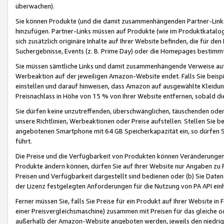
überwachen).
Sie können Produkte (und die damit zusammenhängenden Partner-Links)
hinzufügen. Partner-Links müssen auf Produkte (wie im Produktkatalog de
sich zusätzlich originäre Inhalte auf Ihrer Website befinden, die für 
Suchergebnisse, Events (z. B. Prime Day) oder die Homepages bestimmte
Sie müssen sämtliche Links und damit zusammenhängende Verweise auf z
Werbeaktion auf der jeweiligen Amazon-Website endet. Falls Sie beisp
einstellen und darauf hinweisen, dass Amazon auf ausgewählte Kleidun
Preisnachlass in Höhe von 15 % von Ihrer Website entfernen, sobald di
Sie dürfen keine unzutreffenden, überschwänglichen, täuschenden od
unsere Richtlinien, Werbeaktionen oder Preise aufstellen. Stellen Sie 
angebotenen Smartphone mit 64 GB Speicherkapazität ein, so dürfen S
führt.
Die Preise und die Verfügbarkeit von Produkten können Veränderungen 
Produkte ändern können, dürfen Sie auf Ihrer Website nur Angaben zu P
Preisen und Verfügbarkeit dargestellt sind bedienen oder (b) Sie Daten
der Lizenz festgelegten Anforderungen für die Nutzung von PA API einh
Ferner müssen Sie, falls Sie Preise für ein Produkt auf Ihrer Website in 
einer Preisvergleichsmaschine) zusammen mit Preisen für das gleiche o
außerhalb der Amazon-Website angeboten werden, jeweils den niedrigst