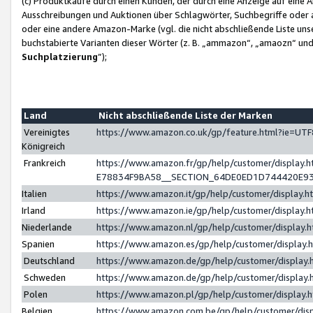
(c) Produktkäufe durch einen Kunden, der durch eine Anzeige auf eine 
Ausschreibungen und Auktionen über Schlagwörter, Suchbegriffe oder 
oder eine andere Amazon-Marke (vgl. die nicht abschließende Liste un
buchstabierte Varianten dieser Wörter (z. B. „ammazon“, „amaozn“ und „
Suchplatzierung
”);
Land
Nicht abschließende Liste der Marken
Vereinigtes
https://www.amazon.co.uk/gp/feature.html?ie=U
Königreich
Frankreich
https://www.amazon.fr/gp/help/customer/displa
E78834F9BA58__SECTION_64DE0ED1D744420E9
Italien
https://www.amazon.it/gp/help/customer/display
Irland
https://www.amazon.ie/gp/help/customer/displa
Niederlande
https://www.amazon.nl/gp/help/customer/display
Spanien
https://www.amazon.es/gp/help/customer/display
Deutschland
https://www.amazon.de/gp/help/customer/displa
Schweden
https://www.amazon.de/gp/help/customer/displa
Polen
https://www.amazon.pl/gp/help/customer/display
Belgien
https://www.amazon.com.be/gp/help/customer/d