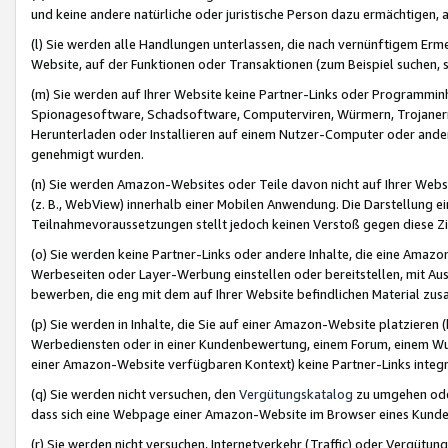
und keine andere natürliche oder juristische Person dazu ermächtigen, a
(l) Sie werden alle Handlungen unterlassen, die nach vernünftigem Erme
Website, auf der Funktionen oder Transaktionen (zum Beispiel suchen, s
(m) Sie werden auf Ihrer Website keine Partner-Links oder Programmin
Spionagesoftware, Schadsoftware, Computerviren, Würmern, Trojaner
Herunterladen oder Installieren auf einem Nutzer-Computer oder ande
genehmigt wurden.
(n) Sie werden Amazon-Websites oder Teile davon nicht auf Ihrer Websi
(z. B., WebView) innerhalb einer Mobilen Anwendung. Die Darstellung ein
Teilnahmevoraussetzungen stellt jedoch keinen Verstoß gegen diese Zif
(o) Sie werden keine Partner-Links oder andere Inhalte, die eine Am
Werbeseiten oder Layer-Werbung einstellen oder bereitstellen, mit Au
bewerben, die eng mit dem auf Ihrer Website befindlichen Material z
(p) Sie werden in Inhalte, die Sie auf einer Amazon-Website platzier
Werbediensten oder in einer Kundenbewertung, einem Forum, einem Wun
einer Amazon-Website verfügbaren Kontext) keine Partner-Links integr
(q) Sie werden nicht versuchen, den
Vergütungskatalog
zu umgehen oder
dass sich eine Webpage einer Amazon-Website im Browser eines Kunden 
(r) Sie werden nicht versuchen, Internetverkehr (Traffic) oder Vergü