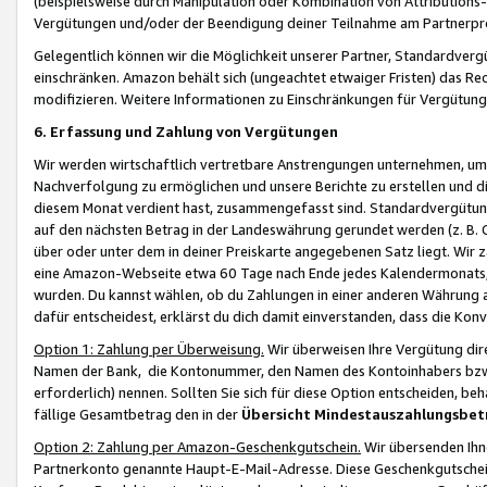
(beispielsweise durch Manipulation oder Kombination von Attributions-
Vergütungen und/oder der Beendigung deiner Teilnahme am Partnerp
Gelegentlich können wir die Möglichkeit unserer Partner, Standardv
einschränken. Amazon behält sich (ungeachtet etwaiger Fristen) das Re
modifizieren. Weitere Informationen zu Einschränkungen für Vergütung
6. Erfassung und Zahlung von Vergütungen
Wir werden wirtschaftlich vertretbare Anstrengungen unternehmen, um 
Nachverfolgung zu ermöglichen und unsere Berichte zu erstellen und di
diesem Monat verdient hast, zusammengefasst sind. Standardvergütung
auf den nächsten Betrag in der Landeswährung gerundet werden (z. B. C
über oder unter dem in deiner Preiskarte angegebenen Satz liegt. Wir
eine Amazon-Webseite etwa 60 Tage nach Ende jedes Kalendermonats, i
wurden. Du kannst wählen, ob du Zahlungen in einer anderen Währung
dafür entscheidest, erklärst du dich damit einverstanden, dass die K
Option 1: Zahlung per Überweisung.
Wir überweisen Ihre Vergütung dir
Namen der Bank, die Kontonummer, den Namen des Kontoinhabers bzw. a
erforderlich) nennen. Sollten Sie sich für diese Option entscheiden, be
fällige Gesamtbetrag den in der
Übersicht Mindestauszahlungsbet
Option 2: Zahlung per Amazon-Geschenkgutschein.
Wir übersenden Ihne
Partnerkonto genannte Haupt-E-Mail-Adresse. Diese Geschenkgutschei