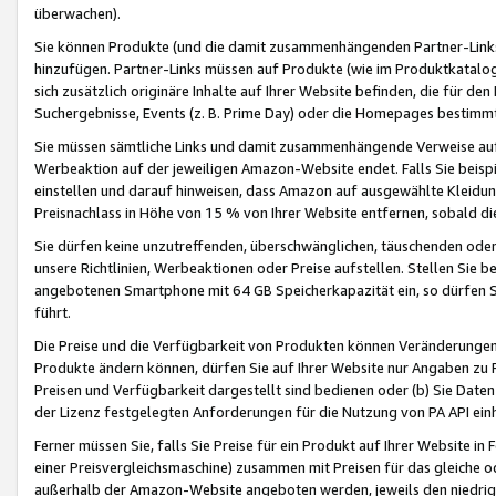
überwachen).
Sie können Produkte (und die damit zusammenhängenden Partner-Links)
hinzufügen. Partner-Links müssen auf Produkte (wie im Produktkatalog de
sich zusätzlich originäre Inhalte auf Ihrer Website befinden, die für 
Suchergebnisse, Events (z. B. Prime Day) oder die Homepages bestimmte
Sie müssen sämtliche Links und damit zusammenhängende Verweise auf z
Werbeaktion auf der jeweiligen Amazon-Website endet. Falls Sie beisp
einstellen und darauf hinweisen, dass Amazon auf ausgewählte Kleidun
Preisnachlass in Höhe von 15 % von Ihrer Website entfernen, sobald di
Sie dürfen keine unzutreffenden, überschwänglichen, täuschenden od
unsere Richtlinien, Werbeaktionen oder Preise aufstellen. Stellen Sie 
angebotenen Smartphone mit 64 GB Speicherkapazität ein, so dürfen S
führt.
Die Preise und die Verfügbarkeit von Produkten können Veränderungen 
Produkte ändern können, dürfen Sie auf Ihrer Website nur Angaben zu P
Preisen und Verfügbarkeit dargestellt sind bedienen oder (b) Sie Daten
der Lizenz festgelegten Anforderungen für die Nutzung von PA API einh
Ferner müssen Sie, falls Sie Preise für ein Produkt auf Ihrer Website in 
einer Preisvergleichsmaschine) zusammen mit Preisen für das gleiche o
außerhalb der Amazon-Website angeboten werden, jeweils den niedrigst