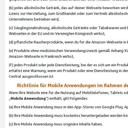
(b) jedes alkoholische Getränk, das auf deiner Webseite beworben wird
Lizenz zur Herstellung, zum Großhandel oder zum Vertrieb alkoholisch
Unternehmens betrieben wird,
(c) Säuglingsnahruhrung, alkoholische Getränke oder Tabakwaren und E
Webseiten in der EU und im Vereinigten Königreich wirbst,
(d) pflanzliche Raucherprodukte, wenn du für die Amazon-Webseite in B
(e) Produkte ohne medizinischen Verwendungszweck gemäß Anhang XVI 
Amazon-Webseite in Frankreich wirbst,
(f) jedes Produkt oder jede Dienstleistung, bei der es sich um ein Prod
erhältst eine Warnung, wenn ein Produkt oder eine Dienstleistung in de
Central ausgeschlossen ist.
Richtlinie für Mobile Anwendungen im Rahmen de
Wenn Ihre Website eine für die Nutzung auf Mobiltelefonen, Tablets 
„
Mobile Anwendung
“) enthält, gilt Folgendes:
(a) Ihre Mobile Anwendung muss in den App-Stores von Google Play, A
(b) Ihre Mobile Anwendung muss kostenlos heruntergeladen werden könn
(c) Ihre Mobile Anwendung muss originäre Inhalte haben,