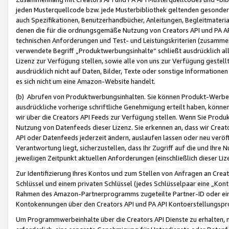
jeden Musterquellcode bzw. jede Musterbibliothek geltenden gesonder
auch Spezifikationen, Benutzerhandbücher, Anleitungen, Begleitmaterial
denen die für die ordnungsgemäße Nutzung von Creators API und PA A
technischen Anforderungen und Test- und Leistungskriterien (zusammen
verwendete Begriff „Produktwerbungsinhalte“ schließt ausdrücklich al
Lizenz zur Verfügung stellen, sowie alle von uns zur Verfügung gestel
ausdrücklich nicht auf Daten, Bilder, Texte oder sonstige Informatione
es sich nicht um eine Amazon-Website handelt.
(b) Abrufen von Produktwerbungsinhalten. Sie können Produkt-Werbein
ausdrückliche vorherige schriftliche Genehmigung erteilt haben, könn
wir über die Creators API Feeds zur Verfügung stellen. Wenn Sie Produk
Nutzung von Datenfeeds dieser Lizenz. Sie erkennen an, dass wir Creat
API oder Datenfeeds jederzeit ändern, auslaufen lassen oder neu veröffe
Verantwortung liegt, sicherzustellen, dass Ihr Zugriff auf die und Ihr
jeweiligen Zeitpunkt aktuellen Anforderungen (einschließlich dieser Liz
Zur Identifizierung Ihres Kontos und zum Stellen von Anfragen an Crea
Schlüssel und einem privaten Schlüssel (jedes Schlüsselpaar eine „Kon
Rahmen des Amazon-Partnerprogramms zugeteilte Partner-ID oder ein
Kontokennungen über den Creators API und PA API Kontoerstellungspro
Um Programmwerbeinhalte über die Creators API Dienste zu erhalten, m