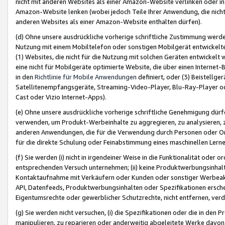
nicht mit anderen Websites als einer Amazon-Website verlinken oder i
Amazon-Website lenken (wobei jedoch Teile Ihrer Anwendung, die nich
anderen Websites als einer Amazon-Website enthalten dürfen).
(d) Ohne unsere ausdrückliche vorherige schriftliche Zustimmung werd
Nutzung mit einem Mobiltelefon oder sonstigen Mobilgerät entwickelt
(1) Websites, die nicht für die Nutzung mit solchen Geräten entwickelt
eine nicht für Mobilgeräte optimierte Website, die über einen Interne
in den
Richtlinie für Mobile Anwendungen
definiert, oder (3) Beistellge
Satellitenempfangsgeräte, Streaming-Video-Player, Blu-Ray-Player ode
Cast oder Vizio Internet-Apps).
(e) Ohne unsere ausdrückliche vorherige schriftliche Genehmigung dürfe
verwenden, um Produkt-Werbeinhalte zu aggregieren, zu analysieren, 
anderen Anwendungen, die für die Verwendung durch Personen oder Or
für die direkte Schulung oder Feinabstimmung eines maschinellen Lern
(f) Sie werden (i) nicht in irgendeiner Weise in die Funktionalität ode
entsprechenden Versuch unternehmen; (ii) keine Produktwerbungsinha
Kontaktaufnahme mit Verkäufern oder Kunden oder sonstiger Werbeaktiv
API, Datenfeeds, Produktwerbungsinhalten oder Spezifikationen erschei
Eigentumsrechte oder gewerblicher Schutzrechte, nicht entfernen, verd
(g) Sie werden nicht versuchen, (i) die Spezifikationen oder die in de
manipulieren, zu reparieren oder anderweitig abgeleitete Werke davon z