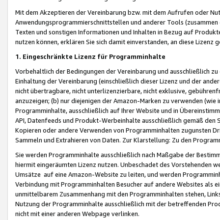
Mit dem Akzeptieren der Vereinbarung bzw. mit dem Aufrufen oder Nutz
Anwendungsprogrammierschnittstellen und anderer Tools (zusammen die
Texten und sonstigen Informationen und Inhalten in Bezug auf Produkte
nutzen können, erklären Sie sich damit einverstanden, an diese Lizenz 
1. Eingeschränkte Lizenz für Programminhalte
Vorbehaltlich der Bedingungen der Vereinbarung und ausschließlich z
Einhaltung der Vereinbarung (einschließlich dieser Lizenz und der ande
nicht übertragbare, nicht unterlizenzierbare, nicht exklusive, gebühren
anzuzeigen; (b) nur diejenigen der Amazon-Marken zu verwenden (wie in 
Programminhalte, ausschließlich auf Ihrer Website und in Übereinstimmu
API, Datenfeeds und Produkt-Werbeinhalte ausschließlich gemäß den Spe
Kopieren oder andere Verwenden von Programminhalten zugunsten Dri
Sammeln und Extrahieren von Daten. Zur Klarstellung: Zu den Program
Sie werden Programminhalte ausschließlich nach Maßgabe der Besti
hiermit eingeräumten Lizenz nutzen. Unbeschadet des Vorstehenden we
Umsätze auf eine Amazon-Website zu leiten, und werden Programminhal
Verbindung mit Programminhalten Besucher auf andere Websites als ein
unmittelbarem Zusammenhang mit den Programminhalten stehen, Links z
Nutzung der Programminhalte ausschließlich mit der betreffenden Pr
nicht mit einer anderen Webpage verlinken.