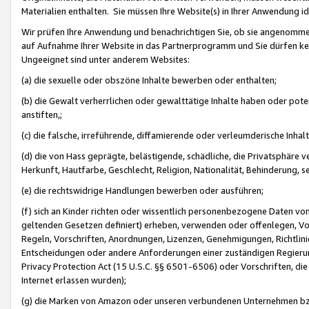
Materialien enthalten. Sie müssen Ihre Website(s) in Ihrer Anwendung ide
Wir prüfen Ihre Anwendung und benachrichtigen Sie, ob sie angenommen
auf Aufnahme Ihrer Website in das Partnerprogramm und Sie dürfen kei
Ungeeignet sind unter anderem Websites:
(a) die sexuelle oder obszöne Inhalte bewerben oder enthalten;
(b) die Gewalt verherrlichen oder gewalttätige Inhalte haben oder pot
anstiften,;
(c) die falsche, irreführende, diffamierende oder verleumderische Inha
(d) die von Hass geprägte, belästigende, schädliche, die Privatsphäre v
Herkunft, Hautfarbe, Geschlecht, Religion, Nationalität, Behinderung, 
(e) die rechtswidrige Handlungen bewerben oder ausführen;
(f) sich an Kinder richten oder wissentlich personenbezogene Daten vo
geltenden Gesetzen definiert) erheben, verwenden oder offenlegen, Vo
Regeln, Vorschriften, Anordnungen, Lizenzen, Genehmigungen, Richtlini
Entscheidungen oder andere Anforderungen einer zuständigen Regierung
Privacy Protection Act (15 U.S.C. §§ 6501-6506) oder Vorschriften, di
Internet erlassen wurden);
(g) die Marken von Amazon oder unseren verbundenen Unternehmen b