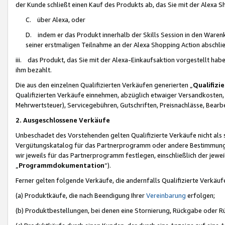
der Kunde schließt einen Kauf des Produkts ab, das Sie mit der Alexa 
C. über Alexa, oder
D. indem er das Produkt innerhalb der Skills Session in den Waren
seiner erstmaligen Teilnahme an der Alexa Shopping Action abschlie
iii. das Produkt, das Sie mit der Alexa-Einkaufsaktion vorgestellt ha
ihm bezahlt.
Die aus den einzelnen Qualifizierten Verkäufen generierten „
Qualifizi
Qualifizierten Verkäufe einnehmen, abzüglich etwaiger Versandkosten
Mehrwertsteuer), Servicegebühren, Gutschriften, Preisnachlässe, Bear
2. Ausgeschlossene Verkäufe
Unbeschadet des Vorstehenden gelten Qualifizierte Verkäufe nicht als
Vergütungskatalog für das Partnerprogramm oder andere Bestimmungen,
wir jeweils für das Partnerprogramm festlegen, einschließlich der jewe
„
Programmdokumentation
“).
Ferner gelten folgende Verkäufe, die andernfalls Qualifizierte Verkä
(a) Produktkäufe, die nach Beendigung Ihrer
Vereinbarung
erfolgen;
(b) Produktbestellungen, bei denen eine Stornierung, Rückgabe oder R