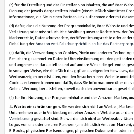
(c) für die Erstellung und das Einstellen von Inhalten, die auf Ihrer We
Eignung der jeweils dargestellten Inhalte (einschließlich sämtlicher 
Informationen, die Sie in einen Partner-Link aufnehmen oder mit diese
(d) dafür, dass die Nutzung der Programminhalte, Ihrer Website und des 
Verletzung oder missbräuchliche Ausübung unserer Rechte bzw. der Recht
Markenrechte, Datenschutzrechte, Veröffentlichungsrechte oder anderer
Einhaltung der
Amazon Anti-Fälschungsrichtlinien für das Partnerpro
(e) dafür, die Verwendung von Cookies, Pixeln und anderen Technologien
Besuchern gesammelten Daten in Übereinstimmung mit den geltenden Ge
und angemessen darzustellen und auf andere Weise die geltenden geset
in sonstiger Weise, einschließlich des ggf. anzuzeigenden Hinweises, d
Werbeanzeigen bereitstellen, von den Besuchern Ihrer Website unmitte
Cookies erkennen können und dafür, dass Sie Informationen über die v
Online-Werbung bereitstellen, soweit nach den anwendbaren gesetzlic
(f) für Ihre Nutzung, der Programminhalte und der Amazon-Marken, u
4. Werbeeinschränkungen.
Sie werden sich nicht an Werbe-, Market
Unternehmen oder in Verbindung mit einer Amazon-Website oder dem Pa
Vereinbarung
gestattet sind. Sie werden sich nicht an Werbeaktivitäten
Logos von uns oder unseren Partnern (einschließlich Amazon-Marken), 
E-Books, physischen Postsendungen, physischen Dokumenten oder in 