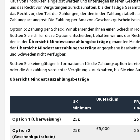
Kauf von Produkten eingelöst werden und unterliegen unseren Geschäf
uns das Recht vor, Vergütungen zurückzuhalten, bis der fällige Gesamt
das Recht vor, den Teil der Zahlungen, der den in der Zahlungstabelle 
Zahlungsart angibst. Die Zahlung per Amazon-Geschenkgutschein ist in
Option 3: Zahlung per Scheck.
Wir übersenden Ihnen einen Scheck in Höh
Sollten Sie sich für diese Option entscheiden, behalten wir uns das Rec
den in der
Übersicht Mindestauszahlungsbeträge
genannten Mindest
der
Übersicht Mindestauszahlungsbeträge
angegebene Bearbeitung
und Schweden nicht verfügbar.
Sollten Sie keine gültigen Informationen für die Zahlungsoption bereit
oder die Auszahlung verdienter Vergütung zurückhalten, bis Sie eine A
Übersicht Mindestauszahlungsbeträge
UK Maxium
UK
FR,
Minimum
un
Option 1 (Überweisung)
25£
25
£5,000
Option 2
25£
25
(Geschenkgutschein)