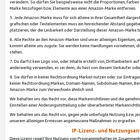
verändern. So dürfen Sie beispielsweise nicht die Proportionen, Farb
Marke hinzufügen bzw. Elemente aus einer Amazon-Marke entfernen.
5. Jede Amazon-Marke muss für sich alleine in ihrer Gesamtheit darge
grafischen oder Textelementen muss ein hinreichender Abstand gegebe
platzieren, der die Lesbarkeit oder Darstellung dieser Amazon-Marke b
6. Alle Rechte an den Amazon-Marken sind unser alleiniges Eigentum, 
kommt alleine uns zugute. Sie werden keine Handlungen vornehmen, 
stehen.
7. Du darfst kein Logo von, oder Inhalte erstellt von,
Drittanbietern au
anderweitig verwenden, es sei denn, du hast von diesem Verkäufer oder
8. Sie dürfen in keiner Rechtsordnung Marken nutzen oder zur Eintragu
keiner Rechtsordnung Marken, Domain-Namen, Subdomain-Namen, Benu
Amazon-Marke zum Verwechseln ähnlich sind.
Wir behalten uns das Recht vor, diese Markenrichtlinien und die gene
Einstellen einer Änderungsmitteilung oder überarbeiteter Markenricht
Wir behalten uns das Recht vor, gegen jede unbefugte Nutzung bzw. jede 
unserem alleinigen Ermessen angemessene Maßnahmen zu ergreifen.
IP-Lizenz- und Nutzungsan
Diese Lizenz regelt Ihre Nutzung von Programminhalten im Zusammen