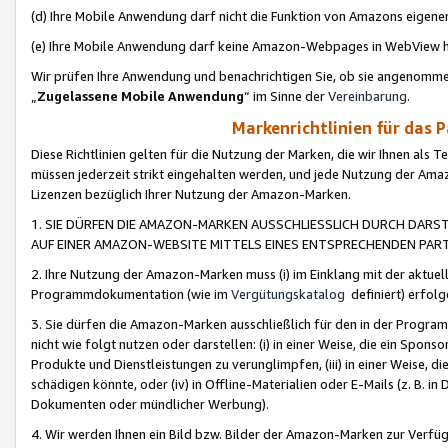
(d) Ihre Mobile Anwendung darf nicht die Funktion von Amazons eige
(e) Ihre Mobile Anwendung darf keine Amazon-Webpages in WebView 
Wir prüfen Ihre Anwendung und benachrichtigen Sie, ob sie angenomm
„
Zugelassene Mobile Anwendung
“ im Sinne der
Vereinbarung
.
Markenrichtlinien für das 
Diese Richtlinien gelten für die Nutzung der Marken, die wir Ihnen als 
müssen jederzeit strikt eingehalten werden, und jede Nutzung der Ama
Lizenzen bezüglich Ihrer Nutzung der Amazon-Marken.
1. SIE DÜRFEN DIE AMAZON-MARKEN AUSSCHLIESSLICH DURCH DARS
AUF EINER AMAZON-WEBSITE MITTELS EINES ENTSPRECHENDEN PART
2. Ihre Nutzung der Amazon-Marken muss (i) im Einklang mit der aktuells
Programmdokumentation (wie im
Vergütungskatalog
definiert) erfolg
3. Sie dürfen die Amazon-Marken ausschließlich für den in der Progr
nicht wie folgt nutzen oder darstellen: (i) in einer Weise, die ein Spo
Produkte und Dienstleistungen zu verunglimpfen, (iii) in einer Weise
schädigen könnte, oder (iv) in Offline-Materialien oder E-Mails (z. B.
Dokumenten oder mündlicher Werbung).
4. Wir werden Ihnen ein Bild bzw. Bilder der Amazon-Marken zur Verfüg