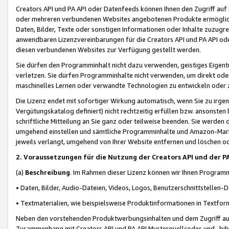
Creators API und PA API oder Datenfeeds können Ihnen den Zugriff auf D
oder mehreren verbundenen Websites angebotenen Produkte ermögliche
Daten, Bilder, Texte oder sonstigen Informationen oder Inhalte zuzugre
anwendbaren Lizenzvereinbarungen für die Creators API und PA API od
diesen verbundenen Websites zur Verfügung gestellt werden.
Sie dürfen den Programminhalt nicht dazu verwenden, geistiges Eigent
verletzen. Sie dürfen Programminhalte nicht verwenden, um direkt ode
maschinelles Lernen oder verwandte Technologien zu entwickeln oder zu
Die Lizenz endet mit sofortiger Wirkung automatisch, wenn Sie zu irg
Vergütungskatalog definiert) nicht rechtzeitig erfüllen bzw. ansonsten
schriftliche Mitteilung an Sie ganz oder teilweise beenden. Sie werden
umgehend einstellen und sämtliche Programminhalte und Amazon-Marke
jeweils verlangt, umgehend von Ihrer Website entfernen und löschen od
2. Voraussetzungen für die Nutzung der Creators API und der P
(a)
Beschreibung
. Im Rahmen dieser Lizenz können wir Ihnen Programmi
• Daten, Bilder, Audio-Dateien, Videos, Logos, Benutzerschnittstellen-
• Textmaterialien, wie beispielsweise Produktinformationen in Textfor
Neben den vorstehenden Produktwerbungsinhalten und dem Zugriff auf 
Zusammenhang mit Creators API und PA API Musterquellcodes und -bibli