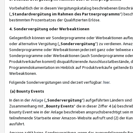
Vorbehaltlich der in diesem Vergütungskatalog beschriebenen Einschr
(„
Standardvergütung im Rahmen des Partnerprogramms
“) besc
bestimmten Prozentsatzes der Qualifizierten Erlöse.
4. Sondervergütung oder Werbeaktionen
Gelegentlich können wir Sonderprogramme oder Werbeaktionen auflegen,
oder alternative Vergütung („
Sondervergütung
”) zu verdienen. Amazo
Sonderprogramme oder Werbeaktionen jederzeit ganz oder teilweise einz
Sonderprogramme oder Werbeaktionen (auch Sonderprogramme oder We
Produktverkäufen kommt) disqualifizierende Ausschlusstatbestände, di
Programmdokumentation im Hinblick auf Produktverkäufe geltende E
Werbeaktionen.
Folgende Sondervergütungen sind derzeit verfügbar:
hier
.
(a) Bounty Events
In den in der
Anlage
(„
Sondervergütung
“) aufgeführten Ländern sind
Zusammenhang mit „
Bounty Events
“ die in dieser Ziffer 4 (a) besch
Bounty Event wie in der Anlage beschrieben anspruchsberechtigt sein mu
teilnehmende Startseite einer Amazon-Website aufruft und (2) der Kun
ausführt.
Amazon zahlt keine Sondervergütung, wenn das zugrundeliegende Boun