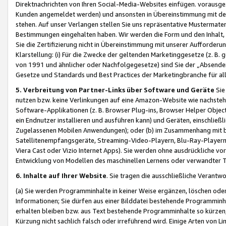
Direktnachrichten von Ihren Social-Media-Websites einfügen. vorausg
Kunden angemeldet werden) und ansonsten in Übereinstimmung mit der
stehen. Auf unser Verlangen stellen Sie uns repräsentative Mustermater
Bestimmungen eingehalten haben. Wir werden die Form und den Inhalt, di
Sie die Zertifizierung nicht in Übereinstimmung mit unserer Aufforderu
Klarstellung: (i) Für die Zwecke der geltenden Marketinggesetze (z. 
von 1991 und ähnlicher oder Nachfolgegesetze) sind Sie der „Absender“ j
Gesetze und Standards und Best Practices der Marketingbranche für 
5. Verbreitung von Partner-Links über Software und Geräte
Sie
nutzen bzw. keine Verlinkungen auf eine Amazon-Website wie nachsteh
Software-Applikationen (z. B. Browser Plug-ins, Browser Helper Objec
ein Endnutzer installieren und ausführen kann) und Geräten, einschlie
Zugelassenen Mobilen Anwendungen); oder (b) im Zusammenhang mit bzw.
Satellitenempfangsgeräte, Streaming-Video-Playern, Blu-Ray-Playern 
Viera Cast oder Vizio Internet Apps). Sie werden ohne ausdrückliche v
Entwicklung von Modellen des maschinellen Lernens oder verwandter 
6. Inhalte auf Ihrer Website
. Sie tragen die ausschließliche Verantwo
(a) Sie werden Programminhalte in keiner Weise ergänzen, löschen oder
Informationen; Sie dürfen aus einer Bilddatei bestehende Programminhal
erhalten bleiben bzw. aus Text bestehende Programminhalte so kürzen, 
Kürzung nicht sachlich falsch oder irreführend wird. Einige Arten von L