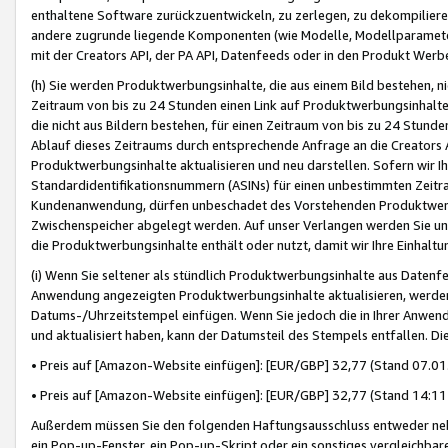
enthaltene Software zurückzuentwickeln, zu zerlegen, zu dekompilier
andere zugrunde liegende Komponenten (wie Modelle, Modellparameter
mit der Creators API, der PA API, Datenfeeds oder in den Produkt Werb
(h) Sie werden Produktwerbungsinhalte, die aus einem Bild bestehen, ni
Zeitraum von bis zu 24 Stunden einen Link auf Produktwerbungsinhalte
die nicht aus Bildern bestehen, für einen Zeitraum von bis zu 24 Stund
Ablauf dieses Zeitraums durch entsprechende Anfrage an die Creators 
Produktwerbungsinhalte aktualisieren und neu darstellen. Sofern wir Ih
Standardidentifikationsnummern (ASINs) für einen unbestimmten Zeitra
Kundenanwendung, dürfen unbeschadet des Vorstehenden Produktwerbu
Zwischenspeicher abgelegt werden. Auf unser Verlangen werden Sie un
die Produktwerbungsinhalte enthält oder nutzt, damit wir Ihre Einhalt
(i) Wenn Sie seltener als stündlich Produktwerbungsinhalte aus Datenfe
Anwendung angezeigten Produktwerbungsinhalte aktualisieren, werden 
Datums-/Uhrzeitstempel einfügen. Wenn Sie jedoch die in Ihrer Anwe
und aktualisiert haben, kann der Datumsteil des Stempels entfallen. Dies
• Preis auf [Amazon-Website einfügen]: [EUR/GBP] 32,77 (Stand 07.01.
• Preis auf [Amazon-Website einfügen]: [EUR/GBP] 32,77 (Stand 14:11 
Außerdem müssen Sie den folgenden Haftungsausschluss entweder neb
ein Pop-up-Fenster, ein Pop-up-Skript oder ein sonstiges vergleichba