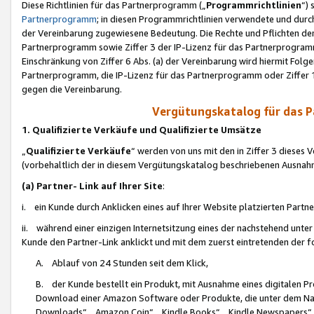
Diese Richtlinien für das Partnerprogramm („
Programmrichtlinien
“)
Partnerprogramm
; in diesen Programmrichtlinien verwendete und durch
der Vereinbarung zugewiesene Bedeutung. Die Rechte und Pflichten de
Partnerprogramm sowie Ziffer 3 der IP-Lizenz für das Partnerprogram
Einschränkung von Ziffer 6 Abs. (a) der Vereinbarung wird hiermit Fol
Partnerprogramm, die IP-Lizenz für das Partnerprogramm oder Ziffer 1
gegen die Vereinbarung.
Vergütungskatalog für das 
1. Qualifizierte Verkäufe und Qualifizierte Umsätze
„
Qualifizierte Verkäufe
“ werden von uns mit den in Ziffer 3 diese
(vorbehaltlich der in diesem Vergütungskatalog beschriebenen Ausnah
(a) Partner- Link auf Ihrer Site
:
i. ein Kunde durch Anklicken eines auf Ihrer Website platzierten Part
ii. während einer einzigen Internetsitzung eines der nachstehend unter (i)
Kunde den Partner-Link anklickt und mit dem zuerst eintretenden der f
A. Ablauf von 24 Stunden seit dem Klick,
B. der Kunde bestellt ein Produkt, mit Ausnahme eines digitalen P
Download einer Amazon Software oder Produkte, die unter dem N
Downloads“, „Amazon Coin“, „Kindle Books“, „Kindle Newspapers“, „