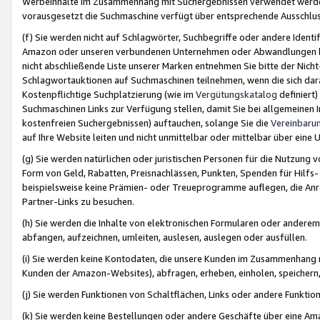
Werbeinhalte im Zusammenhang mit Suchergebnissen verwendet werden,
vorausgesetzt die Suchmaschine verfügt über entsprechende Ausschlu
(f) Sie werden nicht auf Schlagwörter, Suchbegriffe oder andere Ident
Amazon oder unseren verbundenen Unternehmen oder Abwandlungen bzw
nicht abschließende Liste unserer Marken entnehmen Sie bitte der Nich
Schlagwortauktionen auf Suchmaschinen teilnehmen, wenn die sich da
Kostenpflichtige Suchplatzierung (wie im
Vergütungskatalog
definiert
Suchmaschinen Links zur Verfügung stellen, damit Sie bei allgemeinen I
kostenfreien Suchergebnissen) auftauchen, solange Sie die
Vereinbaru
auf Ihre Website leiten und nicht unmittelbar oder mittelbar über eine
(g) Sie werden natürlichen oder juristischen Personen für die Nutzung 
Form von Geld, Rabatten, Preisnachlässen, Punkten, Spenden für Hilfs
beispielsweise keine Prämien- oder Treueprogramme auflegen, die Anrei
Partner-Links zu besuchen.
(h) Sie werden die Inhalte von elektronischen Formularen oder anderem M
abfangen, aufzeichnen, umleiten, auslesen, auslegen oder ausfüllen.
(i) Sie werden keine Kontodaten, die unsere Kunden im Zusammenhang 
Kunden der Amazon-Websites), abfragen, erheben, einholen, speichern,
(j) Sie werden Funktionen von Schaltflächen, Links oder andere Funkti
(k) Sie werden keine Bestellungen oder andere Geschäfte über eine Ama