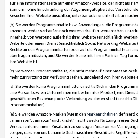
auf eine Informationsseite auf einer Amazon-Website, der nicht als Part
Bannern); ohne Einschränkung der Allgemeingültigkeit des Vorstehende
Besucher Ihrer Website unsichtbar, unlesbar oder unentzifferbar mache
(b) Sie werden Programminhalte bzw. Anwendungen, die Programminhalt
anzeigen, weder verkaufen noch weiterverkaufen, weitergeben, unterli
innerhalb von Werbung außerhalb Ihrer Website (einschließlich Werbun
Website oder einem Dienst (einschließlich Social Networking-Website
Rechte an den Programminhalten oder auf die Programminhalte an eine a
übertragen müssten, und Sie werden keine mit Ihrem Partner-Tag formati
Ihre Website ist.
(c) Sie werden Programminhalte, die nicht mehr auf einer Amazon-Websit
mehr zur Nutzung zur Verfügung stehen, umgehend von Ihrer Website e
(d) Sie werden keine Programminhalte, einschließlich in den Programmin
eine Person bzw. ein Unternehmen ein bestimmtes Produkt, eine Dienstle
geschäftlichen Beziehung oder Verbindung zu diesen steht (einschließli
Programminhalten).
(e) Sie werden Amazon-Marken (wie in den
Markenrichtlinien
definiert) 
„ammazon“, „amaozn“ und „kindel“) nicht zwecks Nutzung in einer Suc
Versuch unternehmen). Zusätzlich zu sonstigen Amazon zur Verfügung 
sorgen, dass von uns benannte Suchmaschinen Geschützte Begriffe (wie 