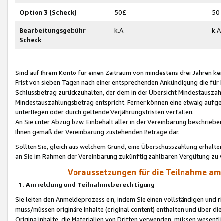
Option 3 (Scheck)
50£
50
Bearbeitungsgebühr
k.A.
k.A
Scheck
Sind auf Ihrem Konto für einen Zeitraum von mindestens drei Jahren kein
Frist von sieben Tagen nach einer entsprechenden Ankündigung die für
Schlussbetrag zurückzuhalten, der dem in der Übersicht Mindestausz
Mindestauszahlungsbetrag entspricht. Ferner können eine etwaig aufg
unterliegen oder durch geltende Verjährungsfristen verfallen.
An Sie unter Abzug bzw. Einbehalt aller in der Vereinbarung beschrieb
Ihnen gemäß der Vereinbarung zustehenden Beträge dar.
Sollten Sie, gleich aus welchem Grund, eine Überschusszahlung erhalte
an Sie im Rahmen der Vereinbarung zukünftig zahlbaren Vergütung zu 
Voraussetzungen für die Teilnahme a
1. Anmeldung und Teilnahmeberechtigung
Sie leiten den Anmeldeprozess ein, indem Sie einen vollständigen und 
muss/müssen originäre Inhalte (original content) enthalten und über d
Originalinhalte, die Materialien von Dritten verwenden, müssen wese