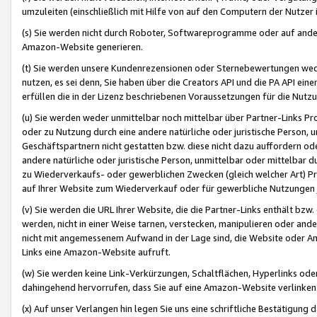
umzuleiten (einschließlich mit Hilfe von auf den Computern der Nutzer i
(s) Sie werden nicht durch Roboter, Softwareprogramme oder auf andere
Amazon-Website generieren.
(t) Sie werden unsere Kundenrezensionen oder Sternebewertungen wed
nutzen, es sei denn, Sie haben über die Creators API und die PA API e
erfüllen die in der Lizenz beschriebenen Voraussetzungen für die Nutzu
(u) Sie werden weder unmittelbar noch mittelbar über Partner-Links P
oder zu Nutzung durch eine andere natürliche oder juristische Person,
Geschäftspartnern nicht gestatten bzw. diese nicht dazu auffordern od
andere natürliche oder juristische Person, unmittelbar oder mittelbar
zu Wiederverkaufs- oder gewerblichen Zwecken (gleich welcher Art) 
auf Ihrer Website zum Wiederverkauf oder für gewerbliche Nutzungen 
(v) Sie werden die URL Ihrer Website, die die Partner-Links enthält b
werden, nicht in einer Weise tarnen, verstecken, manipulieren oder and
nicht mit angemessenem Aufwand in der Lage sind, die Website oder A
Links eine Amazon-Website aufruft.
(w) Sie werden keine Link-Verkürzungen, Schaltflächen, Hyperlinks ode
dahingehend hervorrufen, dass Sie auf eine Amazon-Website verlinken
(x) Auf unser Verlangen hin legen Sie uns eine schriftliche Bestätigung