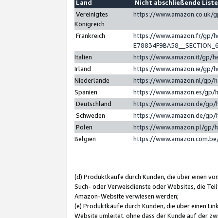
Land
Nicht abschließende List
Vereinigtes
https://www.amazon.co.uk/
Königreich
Frankreich
https://www.amazon.fr/gp/
E78834F9BA58__SECTION_
Italien
https://www.amazon.it/gp/h
Irland
https://www.amazon.ie/gp/
Niederlande
https://www.amazon.nl/gp/
Spanien
https://www.amazon.es/gp/
Deutschland
https://www.amazon.de/gp/
Schweden
https://www.amazon.de/gp/
Polen
https://www.amazon.pl/gp/
Belgien
https://www.amazon.com.be
(d) Produktkäufe durch Kunden, die über einen vo
Such- oder Verweisdienste oder Websites, die Teil
Amazon-Website verwiesen werden;
(e) Produktkäufe durch Kunden, die über einen Li
Website umleitet, ohne dass der Kunde auf der zw