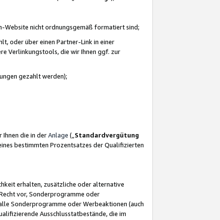
azon-Website nicht ordnungsgemäß formatiert sind;
, oder über einen Partner-Link in einer
e Verlinkungstools, die wir Ihnen ggf. zur
ütungen gezahlt werden);
 Ihnen die in der
Anlage
(„
Standardvergütung
ines bestimmten Prozentsatzes der Qualifizierten
eit erhalten, zusätzliche oder alternative
as Recht vor, Sonderprogramme oder
für alle Sonderprogramme oder Werbeaktionen (auch
lifizierende Ausschlusstatbestände, die im