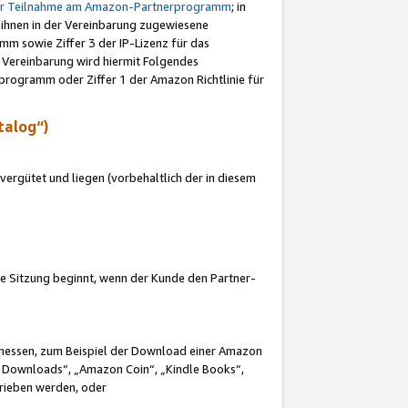
ur Teilnahme am Amazon-Partnerprogramm
; in
 ihnen in der Vereinbarung zugewiesene
m sowie Ziffer 3 der IP-Lizenz für das
 Vereinbarung wird hiermit Folgendes
programm oder Ziffer 1 der Amazon Richtlinie für
talog“)
ergütet und liegen (vorbehaltlich der in diesem
i die Sitzung beginnt, wenn der Kunde den Partner-
Ermessen, zum Beispiel der Download einer Amazon
 Downloads“, „Amazon Coin“, „Kindle Books“,
trieben werden, oder