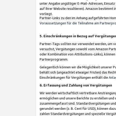
unter Angabe ungültiger E-Mail-Adressen, Einsatz
auf Ihrer Website resultieren). Amazon bestimmt i
vorliegt.
Partner-Links zu den im Anhang aufgeführten Hom
Voraussetzungen für die Teilnahme am Partnerp
5. Einschränkungen in Bezug auf Vergütunge
Partner-Tags sollten nur verwendet werden, um von 
versuchst, Vergütungen sowohl vom Amazon Partn
oder Kombination von Attributions-Links), könne
Partnerprogramm.
Gelegentlich können wir die Möglichkeit unsere
behält sich (ungeachtet etwaiger Fristen) das Rec
Einschränkungen für Vergütungen enthält die
Anla
6. Erfassung und Zahlung von Vergütungen
Wir werden wirtschaftlich vertretbare Anstrengu
ermöglichen und unsere Berichte zu erstellen und 
zusammengefasst sind. Standardvergütungen und s
gerundet werden (z. B. Cent für USD), können dazu
zahlen Standardvergütungen und spezielle Vergüt