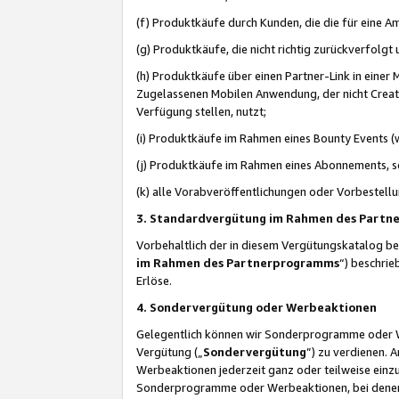
(f) Produktkäufe durch Kunden, die die für eine
(g) Produktkäufe, die nicht richtig zurückverfolg
(h) Produktkäufe über einen Partner-Link in einer
Zugelassenen Mobilen Anwendung, der nicht Creator
Verfügung stellen, nutzt;
(i) Produktkäufe im Rahmen eines Bounty Events (w
(j) Produktkäufe im Rahmen eines Abonnements, so
(k) alle Vorabveröffentlichungen oder Vorbestellu
3. Standardvergütung im Rahmen des Part
Vorbehaltlich der in diesem Vergütungskatalog b
im Rahmen des Partnerprogramms
“) beschri
Erlöse.
4. Sondervergütung oder Werbeaktionen
Gelegentlich können wir Sonderprogramme oder Wer
Vergütung („
Sondervergütung
”) zu verdienen. 
Werbeaktionen jederzeit ganz oder teilweise einz
Sonderprogramme oder Werbeaktionen, bei denen e