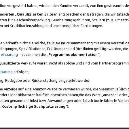
ktion vorgestellt haben, wird an den Kunden versandt, von ihm gestreamt od
erierten „
Qualifizierten Erlöse
“ entsprechen den Beträgen, die wir tatsäch
sten für Geschenkverpackung, Bearbeitungsgebühren, Steuern (z. B. Umsatz-
en bei Kreditkartenzahlung und uneinbringlicher Forderungen.
e Verkäufe nicht als solche, falls sie im Zusammenhang mit einem Verstoß 
ungen, Spezifikationen, Erklärungen und Richtlinien getätigt werden, die 
reinbarung
(zusammen die „
Programmdokumentation
“).
 Qualifizierte Verkäufe wären, nicht als solche und sind vom Partnerprogra
nbarung
erfolgen;
ung, Rückgabe oder Rückerstattung eingeleitet wurde;
ine Anzeige auf eine Amazon-Website verwiesen wurde, die Sieeinschließlich
ndere Identifikatoren käuflich erworben haben,die das Wort „amazon“ oder 
e unten genannten Links) bzw. Abwandlungen oder falsch buchstabierte Varia
e Kostenpflichtige Suchplatzierung
”);