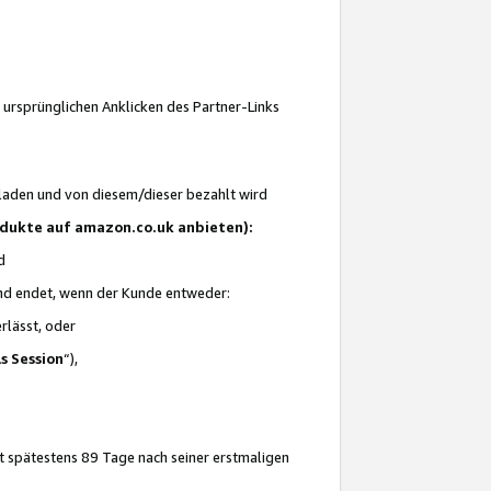
 ursprünglichen Anklicken des Partner-Links
laden und von diesem/dieser bezahlt wird
rodukte auf amazon.co.uk anbieten):
d
 und endet, wenn der Kunde entweder:
erlässt, oder
ls Session
“),
t spätestens 89 Tage nach seiner erstmaligen