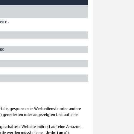
89F6-
280
ortale, gesponserter Werbedienste oder andere
“) generierten oder angezeigten Link auf eine
ngeschaltete Website indirekt auf eine Amazon-
ktiv werden müsste (eine „
Umleitung
“);