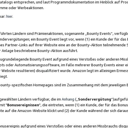
skatalogs entsprechen, und laut Programmdokumentation im Hinblick auf Pr
amme oder Werbeaktionen.
bar:
hier
.
führten Ländern sind Prämienaktionen, sogenannte „Bounty Events“, verfügb
Sondervergütungen; ein Bounty Event liegt vor, wenn (1) ein Kunde der für da
nes Partner-Links auf Ihrer Website eine an der Bounty-Aktion teilnehmende 
er Anlage beschriebene Bounty-Aktion ausführt.
ugrundeliegende Bounty Event aufgrund eines Verstoßes oder anderen Miss
ots oder Automatisierungssoftware, im Falle mehrerer Bounty Events einer e
r Website resultieren) disqualifiziert wurde. Amazon legt im alleinigen Ermess
iegt.
n Bounty-spezifischen Homepages sind im Zusammenhang mit dem jeweiligen
sgewählten Ländern verfügbar, die im
Anhang
(„
Sondervergütung
“)aufgefüh
it "
Bonusereignissen
", die eintreten, wenn (1) ein Kunde, der für das Bon
bsite auf die Amazon-Website klickt und (2) der Kunde während der sich dar
usereignis aufgrund eines Verstoßes oder eines anderen Missbrauchs disqua