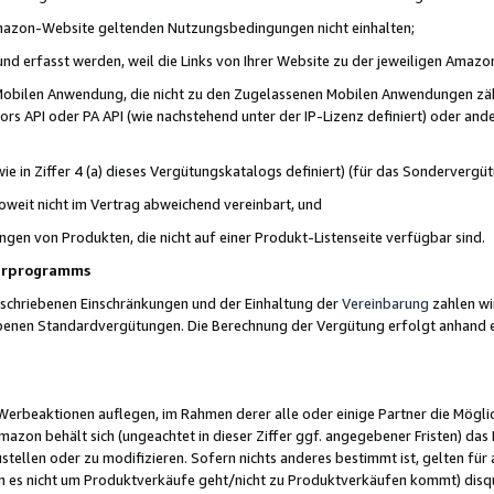
 Amazon-Website geltenden Nutzungsbedingungen nicht einhalten;
t und erfasst werden, weil die Links von Ihrer Website zu der jeweiligen Am
 Mobilen Anwendung, die nicht zu den Zugelassenen Mobilen Anwendungen zählt
s API oder PA API (wie nachstehend unter der IP-Lizenz definiert) oder ander
ie in Ziffer 4 (a) dieses Vergütungskatalogs definiert) (für das Sonderverg
weit nicht im Vertrag abweichend vereinbart, und
ngen von Produkten, die nicht auf einer Produkt-Listenseite verfügbar sind.
nerprogramms
eschriebenen Einschränkungen und der Einhaltung der
Vereinbarung
zahlen wir
ebenen Standardvergütungen. Die Berechnung der Vergütung erfolgt anhand e
beaktionen auflegen, im Rahmen derer alle oder einige Partner die Möglichk
Amazon behält sich (ungeachtet in dieser Ziffer ggf. angegebener Fristen) d
ustellen oder zu modifizieren. Sofern nichts anderes bestimmt ist, gelten 
s nicht um Produktverkäufe geht/nicht zu Produktverkäufen kommt) disqua