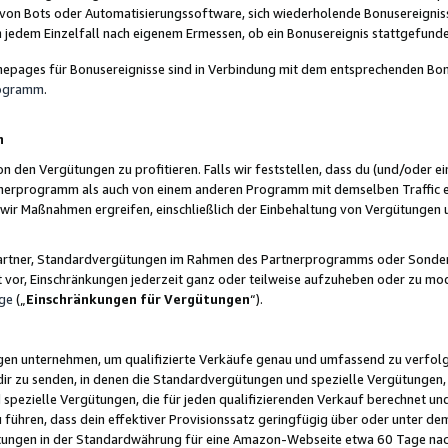
 von Bots oder Automatisierungssoftware, sich wiederholende Bonusereignisse
n jedem Einzelfall nach eigenem Ermessen, ob ein Bonusereignis stattgefund
epages für Bonusereignisse sind in Verbindung mit dem entsprechenden Bonu
rogramm
.
n
den Vergütungen zu profitieren. Falls wir feststellen, dass du (und/oder ein
erprogramm als auch von einem anderen Programm mit demselben Traffic ei
n wir Maßnahmen ergreifen, einschließlich der Einbehaltung von Vergütunge
r Partner, Standardvergütungen im Rahmen des Partnerprogramms oder Sonde
ht vor, Einschränkungen jederzeit ganz oder teilweise aufzuheben oder zu mod
ge
(„
Einschränkungen für Vergütungen
“).
ngen unternehmen, um qualifizierte Verkäufe genau und umfassend zu verfol
dir zu senden, in denen die Standardvergütungen und spezielle Vergütungen, 
pezielle Vergütungen, die für jeden qualifizierenden Verkauf berechnet un
 führen, dass dein effektiver Provisionssatz geringfügig über oder unter dem
ungen in der Standardwährung für eine Amazon-Webseite etwa 60 Tage nach