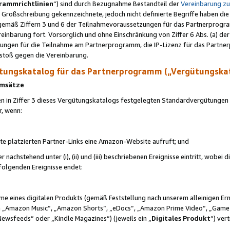
rammrichtlinien
“) sind durch Bezugnahme Bestandteil der
Vereinbarung z
Großschreibung gekennzeichnete, jedoch nicht definierte Begriffe haben die
 gemäß Ziffern 3 und 6 der Teilnahmevoraussetzungen für das Partnerprogram
nbarung fort. Vorsorglich und ohne Einschränkung von Ziffer 6 Abs. (a) der
ungen für die Teilnahme am Partnerprogramm, die IP-Lizenz für das Partner
rstoß gegen die Vereinbarung.
ungskatalog für das Partnerprogramm („Vergütungska
 Umsätze
n in Ziffer 3 dieses Vergütungskatalogs festgelegten Standardvergütungen v
r, wenn:
ite platzierten Partner-Links eine Amazon-Website aufruft; und
r nachstehend unter (i), (ii) und (iii) beschriebenen Ereignisse eintritt, wobe
 folgenden Ereignisse endet:
hme eines digitalen Produkts (gemäß Feststellung nach unserem alleinigen 
 „Amazon Music“, „Amazon Shorts“, „eDocs“, „Amazon Prime Video“, „Game
Newsfeeds“ oder „Kindle Magazines“) (jeweils ein „
Digitales Produkt
“) ver