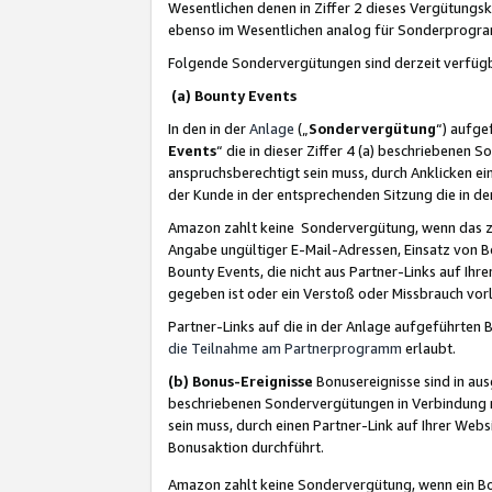
Wesentlichen denen in Ziffer 2 dieses Vergütung
ebenso im Wesentlichen analog für Sonderprogr
Folgende Sondervergütungen sind derzeit verfüg
(a) Bounty Events
In den in der
Anlage
(„
Sondervergütung
“) aufge
Events
“ die in dieser Ziffer 4 (a) beschriebenen 
anspruchsberechtigt sein muss, durch Anklicken ei
der Kunde in der entsprechenden Sitzung die in d
Amazon zahlt keine Sondervergütung, wenn das z
Angabe ungültiger E-Mail-Adressen, Einsatz von B
Bounty Events, die nicht aus Partner-Links auf Ihre
gegeben ist oder ein Verstoß oder Missbrauch vorl
Partner-Links auf die in der Anlage aufgeführte
die Teilnahme am Partnerprogramm
erlaubt.
(b) Bonus-Ereignisse
Bonusereignisse sind in au
beschriebenen Sondervergütungen in Verbindung m
sein muss, durch einen Partner-Link auf Ihrer We
Bonusaktion durchführt.
Amazon zahlt keine Sondervergütung, wenn ein Bon