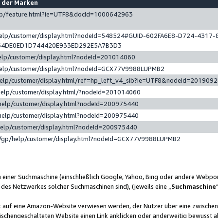
e der Marken
gp/feature.html?ie=UTF8&docId=1000642963
help/customer/display.html?nodeId=548524#GUID-602FA6E8-D724-4317-
64DE0ED1D744420E933ED292E5A7B3D3
elp/customer/display.html?nodeId=201014060
help/customer/display.html?nodeId=GCX77V9988LUPMB2
help/customer/display.html/ref=hp_left_v4_sib?ie=UTF8&nodeId=201909
help/customer/display.html/?nodeId=201014060
help/customer/display.html?nodeId=200975440
help/customer/display.html?nodeId=200975440
help/customer/display.html?nodeId=200975440
/gp/help/customer/display.html?nodeId=GCX77V9988LUPMB2
n einer Suchmaschine (einschließlich Google, Yahoo, Bing oder andere Webp
 des Netzwerkes solcher Suchmaschinen sind), (jeweils eine „
Suchmaschine
nk auf eine Amazon-Website verwiesen werden, der Nutzer über eine zwische
ischengeschalteten Website einen Link anklicken oder anderweitig bewusst a