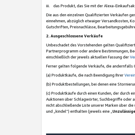
iii. das Produkt, das Sie mit der Alexa-Einkaufsa
Die aus den einzelnen Qualifizierten Verkäufen gen
einnehmen, abzüglich etwaiger Versandkosten, Ko
Gutschriften, Preisnachlässe, Bearbeitungsgebühr
2. Ausgeschlossene Verkäufe
Unbeschadet des Vorstehenden gelten Qualifiziert
Partnerprogramm oder andere Bestimmungen, Beding
einschließlich der jeweils aktuellen Fassung der
Ve
Ferner gelten folgende Verkäufe, die andernfalls
(a) Produktkäufe, die nach Beendigung Ihrer
Verei
(b) Produktbestellungen, bei denen eine Stornier
(c) Produktkäufe durch einen Kunden, der durch e
Auktionen über Schlagwörter, Suchbegriffe oder a
nicht abschließende Liste unserer Marken über di
und „kindel“) enthalten (jeweils eine „
Unzulässig