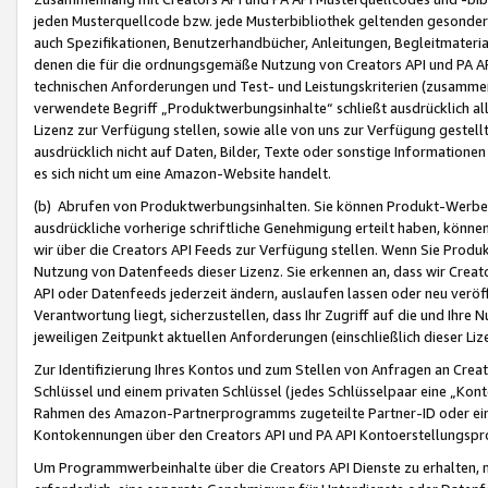
jeden Musterquellcode bzw. jede Musterbibliothek geltenden gesonder
auch Spezifikationen, Benutzerhandbücher, Anleitungen, Begleitmaterial
denen die für die ordnungsgemäße Nutzung von Creators API und PA A
technischen Anforderungen und Test- und Leistungskriterien (zusammen
verwendete Begriff „Produktwerbungsinhalte“ schließt ausdrücklich al
Lizenz zur Verfügung stellen, sowie alle von uns zur Verfügung gestel
ausdrücklich nicht auf Daten, Bilder, Texte oder sonstige Informatione
es sich nicht um eine Amazon-Website handelt.
(b) Abrufen von Produktwerbungsinhalten. Sie können Produkt-Werbein
ausdrückliche vorherige schriftliche Genehmigung erteilt haben, könn
wir über die Creators API Feeds zur Verfügung stellen. Wenn Sie Produk
Nutzung von Datenfeeds dieser Lizenz. Sie erkennen an, dass wir Creat
API oder Datenfeeds jederzeit ändern, auslaufen lassen oder neu veröffe
Verantwortung liegt, sicherzustellen, dass Ihr Zugriff auf die und Ihr
jeweiligen Zeitpunkt aktuellen Anforderungen (einschließlich dieser Liz
Zur Identifizierung Ihres Kontos und zum Stellen von Anfragen an Crea
Schlüssel und einem privaten Schlüssel (jedes Schlüsselpaar eine „Kon
Rahmen des Amazon-Partnerprogramms zugeteilte Partner-ID oder ein
Kontokennungen über den Creators API und PA API Kontoerstellungspro
Um Programmwerbeinhalte über die Creators API Dienste zu erhalten, m