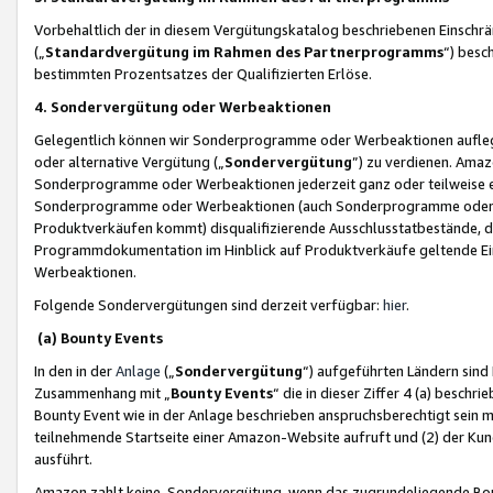
Vorbehaltlich der in diesem Vergütungskatalog beschriebenen Einschr
(„
Standardvergütung im Rahmen des Partnerprogramms
“) besc
bestimmten Prozentsatzes der Qualifizierten Erlöse.
4. Sondervergütung oder Werbeaktionen
Gelegentlich können wir Sonderprogramme oder Werbeaktionen auflegen,
oder alternative Vergütung („
Sondervergütung
”) zu verdienen. Amazo
Sonderprogramme oder Werbeaktionen jederzeit ganz oder teilweise einz
Sonderprogramme oder Werbeaktionen (auch Sonderprogramme oder We
Produktverkäufen kommt) disqualifizierende Ausschlusstatbestände, di
Programmdokumentation im Hinblick auf Produktverkäufe geltende E
Werbeaktionen.
Folgende Sondervergütungen sind derzeit verfügbar:
hier
.
(a) Bounty Events
In den in der
Anlage
(„
Sondervergütung
“) aufgeführten Ländern sind
Zusammenhang mit „
Bounty Events
“ die in dieser Ziffer 4 (a) besch
Bounty Event wie in der Anlage beschrieben anspruchsberechtigt sein mu
teilnehmende Startseite einer Amazon-Website aufruft und (2) der Kun
ausführt.
Amazon zahlt keine Sondervergütung, wenn das zugrundeliegende Boun