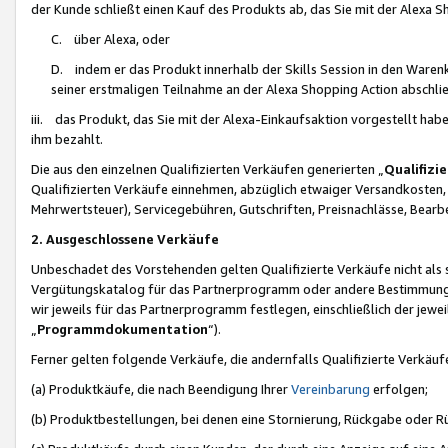
der Kunde schließt einen Kauf des Produkts ab, das Sie mit der Alexa 
C. über Alexa, oder
D. indem er das Produkt innerhalb der Skills Session in den Waren
seiner erstmaligen Teilnahme an der Alexa Shopping Action abschlie
iii. das Produkt, das Sie mit der Alexa-Einkaufsaktion vorgestellt ha
ihm bezahlt.
Die aus den einzelnen Qualifizierten Verkäufen generierten „
Qualifizi
Qualifizierten Verkäufe einnehmen, abzüglich etwaiger Versandkosten
Mehrwertsteuer), Servicegebühren, Gutschriften, Preisnachlässe, Bear
2. Ausgeschlossene Verkäufe
Unbeschadet des Vorstehenden gelten Qualifizierte Verkäufe nicht als
Vergütungskatalog für das Partnerprogramm oder andere Bestimmungen,
wir jeweils für das Partnerprogramm festlegen, einschließlich der jewe
„
Programmdokumentation
“).
Ferner gelten folgende Verkäufe, die andernfalls Qualifizierte Verkä
(a) Produktkäufe, die nach Beendigung Ihrer
Vereinbarung
erfolgen;
(b) Produktbestellungen, bei denen eine Stornierung, Rückgabe oder R