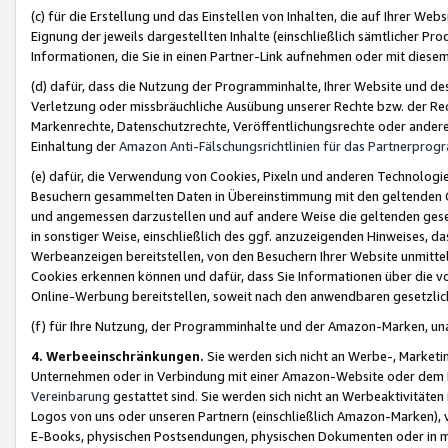
(c) für die Erstellung und das Einstellen von Inhalten, die auf Ihrer We
Eignung der jeweils dargestellten Inhalte (einschließlich sämtlicher 
Informationen, die Sie in einen Partner-Link aufnehmen oder mit diese
(d) dafür, dass die Nutzung der Programminhalte, Ihrer Website und des 
Verletzung oder missbräuchliche Ausübung unserer Rechte bzw. der Recht
Markenrechte, Datenschutzrechte, Veröffentlichungsrechte oder anderer
Einhaltung der
Amazon Anti-Fälschungsrichtlinien für das Partnerpro
(e) dafür, die Verwendung von Cookies, Pixeln und anderen Technologien
Besuchern gesammelten Daten in Übereinstimmung mit den geltenden Ge
und angemessen darzustellen und auf andere Weise die geltenden geset
in sonstiger Weise, einschließlich des ggf. anzuzeigenden Hinweises, d
Werbeanzeigen bereitstellen, von den Besuchern Ihrer Website unmitte
Cookies erkennen können und dafür, dass Sie Informationen über die v
Online-Werbung bereitstellen, soweit nach den anwendbaren gesetzlic
(f) für Ihre Nutzung, der Programminhalte und der Amazon-Marken, u
4. Werbeeinschränkungen.
Sie werden sich nicht an Werbe-, Market
Unternehmen oder in Verbindung mit einer Amazon-Website oder dem Pa
Vereinbarung
gestattet sind. Sie werden sich nicht an Werbeaktivitäten
Logos von uns oder unseren Partnern (einschließlich Amazon-Marken), 
E-Books, physischen Postsendungen, physischen Dokumenten oder in 