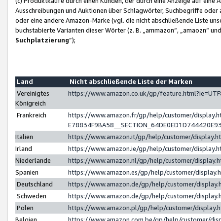
(c) Produktkäufe durch einen Kunden, der durch eine Anzeige auf eine 
Ausschreibungen und Auktionen über Schlagwörter, Suchbegriffe oder 
oder eine andere Amazon-Marke (vgl. die nicht abschließende Liste un
buchstabierte Varianten dieser Wörter (z. B. „ammazon“, „amaozn“ und „
Suchplatzierung
”);
Land
Nicht abschließende Liste der Marken
Vereinigtes
https://www.amazon.co.uk/gp/feature.html?ie=U
Königreich
Frankreich
https://www.amazon.fr/gp/help/customer/displa
E78834F9BA58__SECTION_64DE0ED1D744420E9
Italien
https://www.amazon.it/gp/help/customer/display
Irland
https://www.amazon.ie/gp/help/customer/displa
Niederlande
https://www.amazon.nl/gp/help/customer/display
Spanien
https://www.amazon.es/gp/help/customer/display
Deutschland
https://www.amazon.de/gp/help/customer/displa
Schweden
https://www.amazon.de/gp/help/customer/displa
Polen
https://www.amazon.pl/gp/help/customer/display
Belgien
https://www.amazon.com.be/gp/help/customer/d