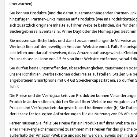
überwachen).
Sie können Produkte (und die damit zusammenhängenden Partner-Links)
hinzufügen. Partner-Links müssen auf Produkte (wie im Produktkatalog de
sich zusätzlich originäre Inhalte auf Ihrer Website befinden, die für 
Suchergebnisse, Events (z. B. Prime Day) oder die Homepages bestimmte
Sie müssen sämtliche Links und damit zusammenhängende Verweise auf z
Werbeaktion auf der jeweiligen Amazon-Website endet. Falls Sie beisp
einstellen und darauf hinweisen, dass Amazon auf ausgewählte Kleidun
Preisnachlass in Höhe von 15 % von Ihrer Website entfernen, sobald di
Sie dürfen keine unzutreffenden, überschwänglichen, täuschenden od
unsere Richtlinien, Werbeaktionen oder Preise aufstellen. Stellen Sie 
angebotenen Smartphone mit 64 GB Speicherkapazität ein, so dürfen S
führt.
Die Preise und die Verfügbarkeit von Produkten können Veränderungen 
Produkte ändern können, dürfen Sie auf Ihrer Website nur Angaben zu P
Preisen und Verfügbarkeit dargestellt sind bedienen oder (b) Sie Daten
der Lizenz festgelegten Anforderungen für die Nutzung von PA API einh
Ferner müssen Sie, falls Sie Preise für ein Produkt auf Ihrer Website in 
einer Preisvergleichsmaschine) zusammen mit Preisen für das gleiche o
außerhalb der Amazon-Website angeboten werden, jeweils den niedrigst