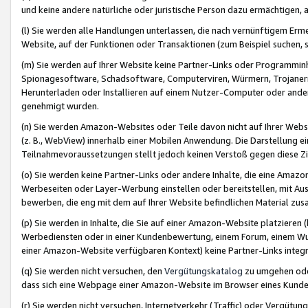
und keine andere natürliche oder juristische Person dazu ermächtigen, a
(l) Sie werden alle Handlungen unterlassen, die nach vernünftigem Erme
Website, auf der Funktionen oder Transaktionen (zum Beispiel suchen, s
(m) Sie werden auf Ihrer Website keine Partner-Links oder Programmin
Spionagesoftware, Schadsoftware, Computerviren, Würmern, Trojaner
Herunterladen oder Installieren auf einem Nutzer-Computer oder ande
genehmigt wurden.
(n) Sie werden Amazon-Websites oder Teile davon nicht auf Ihrer Websi
(z. B., WebView) innerhalb einer Mobilen Anwendung. Die Darstellung ein
Teilnahmevoraussetzungen stellt jedoch keinen Verstoß gegen diese Zif
(o) Sie werden keine Partner-Links oder andere Inhalte, die eine Am
Werbeseiten oder Layer-Werbung einstellen oder bereitstellen, mit Au
bewerben, die eng mit dem auf Ihrer Website befindlichen Material z
(p) Sie werden in Inhalte, die Sie auf einer Amazon-Website platzier
Werbediensten oder in einer Kundenbewertung, einem Forum, einem Wun
einer Amazon-Website verfügbaren Kontext) keine Partner-Links integr
(q) Sie werden nicht versuchen, den
Vergütungskatalog
zu umgehen oder
dass sich eine Webpage einer Amazon-Website im Browser eines Kunden 
(r) Sie werden nicht versuchen, Internetverkehr (Traffic) oder Vergü