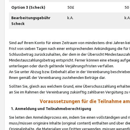
Option 3 (Scheck)
50£
50
Bearbeitungsgebühr
k.A.
k.A
Scheck
Sind auf Ihrem Konto für einen Zeitraum von mindestens drei Jahren kein
Frist von sieben Tagen nach einer entsprechenden Ankündigung die für
Schlussbetrag zurückzuhalten, der dem in der Übersicht Mindestausz
Mindestauszahlungsbetrag entspricht. Ferner können eine etwaig aufg
unterliegen oder durch geltende Verjährungsfristen verfallen.
An Sie unter Abzug bzw. Einbehalt aller in der Vereinbarung beschrieb
Ihnen gemäß der Vereinbarung zustehenden Beträge dar.
Sollten Sie, gleich aus welchem Grund, eine Überschusszahlung erhalte
an Sie im Rahmen der Vereinbarung zukünftig zahlbaren Vergütung zu 
Voraussetzungen für die Teilnahme a
1. Anmeldung und Teilnahmeberechtigung
Sie leiten den Anmeldeprozess ein, indem Sie einen vollständigen und 
muss/müssen originäre Inhalte (original content) enthalten und über d
Originalinhalte, die Materialien von Dritten verwenden, müssen wese