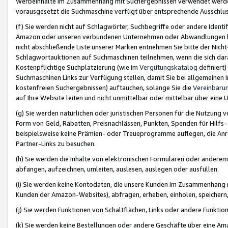
Werbeinhalte im Zusammenhang mit Suchergebnissen verwendet werden,
vorausgesetzt die Suchmaschine verfügt über entsprechende Ausschlu
(f) Sie werden nicht auf Schlagwörter, Suchbegriffe oder andere Ident
Amazon oder unseren verbundenen Unternehmen oder Abwandlungen bzw
nicht abschließende Liste unserer Marken entnehmen Sie bitte der Nich
Schlagwortauktionen auf Suchmaschinen teilnehmen, wenn die sich da
Kostenpflichtige Suchplatzierung (wie im
Vergütungskatalog
definiert
Suchmaschinen Links zur Verfügung stellen, damit Sie bei allgemeinen I
kostenfreien Suchergebnissen) auftauchen, solange Sie die
Vereinbaru
auf Ihre Website leiten und nicht unmittelbar oder mittelbar über eine
(g) Sie werden natürlichen oder juristischen Personen für die Nutzung 
Form von Geld, Rabatten, Preisnachlässen, Punkten, Spenden für Hilfs
beispielsweise keine Prämien- oder Treueprogramme auflegen, die Anrei
Partner-Links zu besuchen.
(h) Sie werden die Inhalte von elektronischen Formularen oder anderem M
abfangen, aufzeichnen, umleiten, auslesen, auslegen oder ausfüllen.
(i) Sie werden keine Kontodaten, die unsere Kunden im Zusammenhang 
Kunden der Amazon-Websites), abfragen, erheben, einholen, speichern,
(j) Sie werden Funktionen von Schaltflächen, Links oder andere Funkti
(k) Sie werden keine Bestellungen oder andere Geschäfte über eine Ama