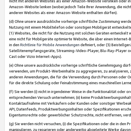
nicht mit anderen Websites als einer Amazon-Website verlinken oder i
Amazon-Website lenken (wobei jedoch Teile Ihrer Anwendung, die nich
anderen Websites als einer Amazon-Website enthalten dürfen).
(d) Ohne unsere ausdrückliche vorherige schriftliche Zustimmung werd
Nutzung mit einem Mobiltelefon oder sonstigen Mobilgerät entwickelt
(1) Websites, die nicht für die Nutzung mit solchen Geräten entwickelt
eine nicht für Mobilgeräte optimierte Website, die über einen Interne
in den
Richtlinie für Mobile Anwendungen
definiert, oder (3) Beistellge
Satellitenempfangsgeräte, Streaming-Video-Player, Blu-Ray-Player ode
Cast oder Vizio Internet-Apps).
(e) Ohne unsere ausdrückliche vorherige schriftliche Genehmigung dürfe
verwenden, um Produkt-Werbeinhalte zu aggregieren, zu analysieren, 
anderen Anwendungen, die für die Verwendung durch Personen oder Or
für die direkte Schulung oder Feinabstimmung eines maschinellen Lern
(f) Sie werden (i) nicht in irgendeiner Weise in die Funktionalität ode
entsprechenden Versuch unternehmen; (ii) keine Produktwerbungsinha
Kontaktaufnahme mit Verkäufern oder Kunden oder sonstiger Werbeaktiv
API, Datenfeeds, Produktwerbungsinhalten oder Spezifikationen erschei
Eigentumsrechte oder gewerblicher Schutzrechte, nicht entfernen, verd
(g) Sie werden nicht versuchen, (i) die Spezifikationen oder die in de
manipulieren, zu reparieren oder anderweitig abgeleitete Werke davon z