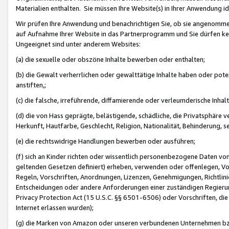
Materialien enthalten. Sie müssen Ihre Website(s) in Ihrer Anwendung ide
Wir prüfen Ihre Anwendung und benachrichtigen Sie, ob sie angenommen
auf Aufnahme Ihrer Website in das Partnerprogramm und Sie dürfen kei
Ungeeignet sind unter anderem Websites:
(a) die sexuelle oder obszöne Inhalte bewerben oder enthalten;
(b) die Gewalt verherrlichen oder gewalttätige Inhalte haben oder pot
anstiften,;
(c) die falsche, irreführende, diffamierende oder verleumderische Inha
(d) die von Hass geprägte, belästigende, schädliche, die Privatsphäre v
Herkunft, Hautfarbe, Geschlecht, Religion, Nationalität, Behinderung, 
(e) die rechtswidrige Handlungen bewerben oder ausführen;
(f) sich an Kinder richten oder wissentlich personenbezogene Daten vo
geltenden Gesetzen definiert) erheben, verwenden oder offenlegen, Vo
Regeln, Vorschriften, Anordnungen, Lizenzen, Genehmigungen, Richtlini
Entscheidungen oder andere Anforderungen einer zuständigen Regierung
Privacy Protection Act (15 U.S.C. §§ 6501-6506) oder Vorschriften, di
Internet erlassen wurden);
(g) die Marken von Amazon oder unseren verbundenen Unternehmen b