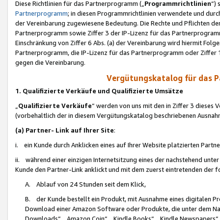
Diese Richtlinien für das Partnerprogramm („
Programmrichtlinien
“)
Partnerprogramm
; in diesen Programmrichtlinien verwendete und durch
der Vereinbarung zugewiesene Bedeutung. Die Rechte und Pflichten de
Partnerprogramm sowie Ziffer 3 der IP-Lizenz für das Partnerprogram
Einschränkung von Ziffer 6 Abs. (a) der Vereinbarung wird hiermit Fol
Partnerprogramm, die IP-Lizenz für das Partnerprogramm oder Ziffer 1
gegen die Vereinbarung.
Vergütungskatalog für das 
1. Qualifizierte Verkäufe und Qualifizierte Umsätze
„
Qualifizierte Verkäufe
“ werden von uns mit den in Ziffer 3 diese
(vorbehaltlich der in diesem Vergütungskatalog beschriebenen Ausnah
(a) Partner- Link auf Ihrer Site
:
i. ein Kunde durch Anklicken eines auf Ihrer Website platzierten Part
ii. während einer einzigen Internetsitzung eines der nachstehend unter (i)
Kunde den Partner-Link anklickt und mit dem zuerst eintretenden der f
A. Ablauf von 24 Stunden seit dem Klick,
B. der Kunde bestellt ein Produkt, mit Ausnahme eines digitalen P
Download einer Amazon Software oder Produkte, die unter dem N
Downloads“, „Amazon Coin“, „Kindle Books“, „Kindle Newspapers“, „