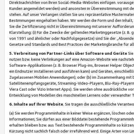
Direktnachrichten von Ihren Social-Media-Websites einfügen. vorausg
Kunden angemeldet werden) und ansonsten in Übereinstimmung mit der
stehen. Auf unser Verlangen stellen Sie uns repräsentative Mustermater
Bestimmungen eingehalten haben. Wir werden die Form und den Inhalt, di
Sie die Zertifizierung nicht in Übereinstimmung mit unserer Aufforderu
Klarstellung: (i) Für die Zwecke der geltenden Marketinggesetze (z. 
von 1991 und ähnlicher oder Nachfolgegesetze) sind Sie der „Absender“ j
Gesetze und Standards und Best Practices der Marketingbranche für 
5. Verbreitung von Partner-Links über Software und Geräte
Sie
nutzen bzw. keine Verlinkungen auf eine Amazon-Website wie nachsteh
Software-Applikationen (z. B. Browser Plug-ins, Browser Helper Objec
ein Endnutzer installieren und ausführen kann) und Geräten, einschlie
Zugelassenen Mobilen Anwendungen); oder (b) im Zusammenhang mit bzw.
Satellitenempfangsgeräte, Streaming-Video-Playern, Blu-Ray-Playern 
Viera Cast oder Vizio Internet Apps). Sie werden ohne ausdrückliche v
Entwicklung von Modellen des maschinellen Lernens oder verwandter 
6. Inhalte auf Ihrer Website
. Sie tragen die ausschließliche Verantwo
(a) Sie werden Programminhalte in keiner Weise ergänzen, löschen oder
Informationen; Sie dürfen aus einer Bilddatei bestehende Programminhal
erhalten bleiben bzw. aus Text bestehende Programminhalte so kürzen, 
Kürzung nicht sachlich falsch oder irreführend wird. Einige Arten von L