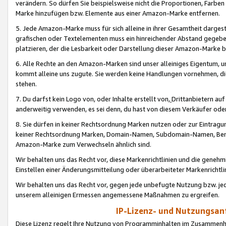
verändern. So dürfen Sie beispielsweise nicht die Proportionen, Farb
Marke hinzufügen bzw. Elemente aus einer Amazon-Marke entfernen.
5. Jede Amazon-Marke muss für sich alleine in ihrer Gesamtheit darge
grafischen oder Textelementen muss ein hinreichender Abstand gegebe
platzieren, der die Lesbarkeit oder Darstellung dieser Amazon-Marke b
6. Alle Rechte an den Amazon-Marken sind unser alleiniges Eigentum, 
kommt alleine uns zugute. Sie werden keine Handlungen vornehmen, 
stehen.
7. Du darfst kein Logo von, oder Inhalte erstellt von,
Drittanbietern au
anderweitig verwenden, es sei denn, du hast von diesem Verkäufer oder
8. Sie dürfen in keiner Rechtsordnung Marken nutzen oder zur Eintragu
keiner Rechtsordnung Marken, Domain-Namen, Subdomain-Namen, Benu
Amazon-Marke zum Verwechseln ähnlich sind.
Wir behalten uns das Recht vor, diese Markenrichtlinien und die gene
Einstellen einer Änderungsmitteilung oder überarbeiteter Markenricht
Wir behalten uns das Recht vor, gegen jede unbefugte Nutzung bzw. jede 
unserem alleinigen Ermessen angemessene Maßnahmen zu ergreifen.
IP-Lizenz- und Nutzungsan
Diese Lizenz regelt Ihre Nutzung von Programminhalten im Zusammen