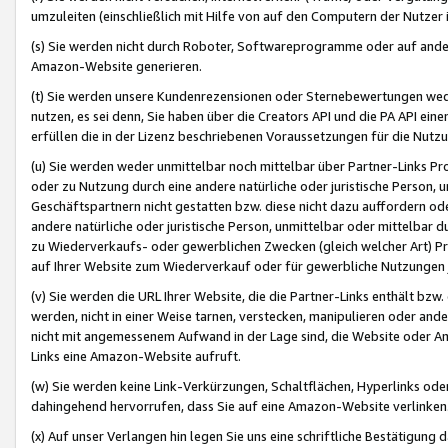
umzuleiten (einschließlich mit Hilfe von auf den Computern der Nutzer i
(s) Sie werden nicht durch Roboter, Softwareprogramme oder auf andere
Amazon-Website generieren.
(t) Sie werden unsere Kundenrezensionen oder Sternebewertungen wed
nutzen, es sei denn, Sie haben über die Creators API und die PA API e
erfüllen die in der Lizenz beschriebenen Voraussetzungen für die Nutzu
(u) Sie werden weder unmittelbar noch mittelbar über Partner-Links P
oder zu Nutzung durch eine andere natürliche oder juristische Person,
Geschäftspartnern nicht gestatten bzw. diese nicht dazu auffordern od
andere natürliche oder juristische Person, unmittelbar oder mittelbar
zu Wiederverkaufs- oder gewerblichen Zwecken (gleich welcher Art) 
auf Ihrer Website zum Wiederverkauf oder für gewerbliche Nutzungen 
(v) Sie werden die URL Ihrer Website, die die Partner-Links enthält b
werden, nicht in einer Weise tarnen, verstecken, manipulieren oder and
nicht mit angemessenem Aufwand in der Lage sind, die Website oder A
Links eine Amazon-Website aufruft.
(w) Sie werden keine Link-Verkürzungen, Schaltflächen, Hyperlinks ode
dahingehend hervorrufen, dass Sie auf eine Amazon-Website verlinken
(x) Auf unser Verlangen hin legen Sie uns eine schriftliche Bestätigung