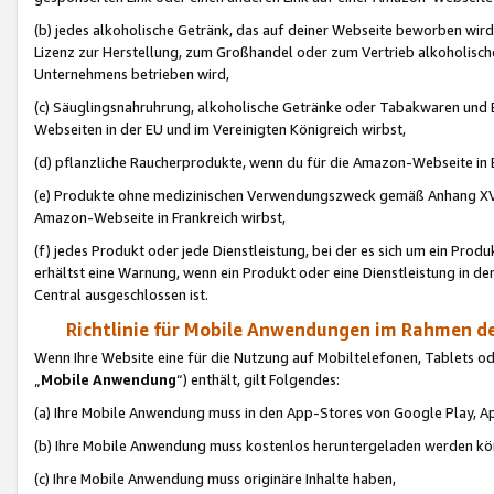
(b) jedes alkoholische Getränk, das auf deiner Webseite beworben wird
Lizenz zur Herstellung, zum Großhandel oder zum Vertrieb alkoholisch
Unternehmens betrieben wird,
(c) Säuglingsnahruhrung, alkoholische Getränke oder Tabakwaren und E
Webseiten in der EU und im Vereinigten Königreich wirbst,
(d) pflanzliche Raucherprodukte, wenn du für die Amazon-Webseite in B
(e) Produkte ohne medizinischen Verwendungszweck gemäß Anhang XVI 
Amazon-Webseite in Frankreich wirbst,
(f) jedes Produkt oder jede Dienstleistung, bei der es sich um ein Prod
erhältst eine Warnung, wenn ein Produkt oder eine Dienstleistung in de
Central ausgeschlossen ist.
Richtlinie für Mobile Anwendungen im Rahmen de
Wenn Ihre Website eine für die Nutzung auf Mobiltelefonen, Tablets 
„
Mobile Anwendung
“) enthält, gilt Folgendes:
(a) Ihre Mobile Anwendung muss in den App-Stores von Google Play, A
(b) Ihre Mobile Anwendung muss kostenlos heruntergeladen werden könn
(c) Ihre Mobile Anwendung muss originäre Inhalte haben,