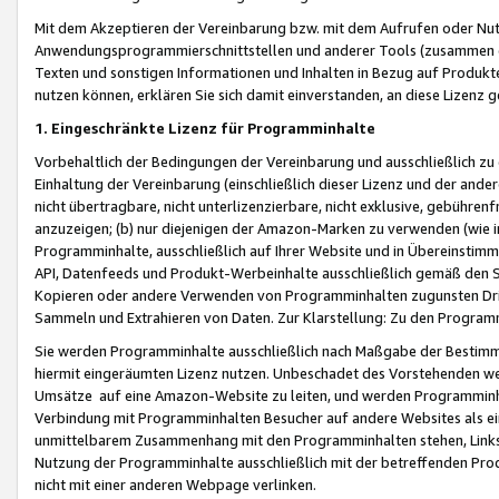
Mit dem Akzeptieren der Vereinbarung bzw. mit dem Aufrufen oder Nutz
Anwendungsprogrammierschnittstellen und anderer Tools (zusammen die
Texten und sonstigen Informationen und Inhalten in Bezug auf Produkte
nutzen können, erklären Sie sich damit einverstanden, an diese Lizenz 
1. Eingeschränkte Lizenz für Programminhalte
Vorbehaltlich der Bedingungen der Vereinbarung und ausschließlich z
Einhaltung der Vereinbarung (einschließlich dieser Lizenz und der ande
nicht übertragbare, nicht unterlizenzierbare, nicht exklusive, gebühren
anzuzeigen; (b) nur diejenigen der Amazon-Marken zu verwenden (wie in 
Programminhalte, ausschließlich auf Ihrer Website und in Übereinstimmu
API, Datenfeeds und Produkt-Werbeinhalte ausschließlich gemäß den Spe
Kopieren oder andere Verwenden von Programminhalten zugunsten Dri
Sammeln und Extrahieren von Daten. Zur Klarstellung: Zu den Program
Sie werden Programminhalte ausschließlich nach Maßgabe der Besti
hiermit eingeräumten Lizenz nutzen. Unbeschadet des Vorstehenden we
Umsätze auf eine Amazon-Website zu leiten, und werden Programminhal
Verbindung mit Programminhalten Besucher auf andere Websites als ein
unmittelbarem Zusammenhang mit den Programminhalten stehen, Links z
Nutzung der Programminhalte ausschließlich mit der betreffenden Pr
nicht mit einer anderen Webpage verlinken.