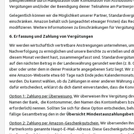
(beispielsweise durch Manipulation oder Kombination von Attributions-
Vergütungen und/oder der Beendigung deiner Teilnahme am Partnerp
Gelegentlich können wir die Möglichkeit unserer Partner, Standardv
einschränken. Amazon behält sich (ungeachtet etwaiger Fristen) das Re
modifizieren. Weitere Informationen zu Einschränkungen für Vergütung
6. Erfassung und Zahlung von Vergütungen
Wir werden wirtschaftlich vertretbare Anstrengungen unternehmen, um 
Nachverfolgung zu ermöglichen und unsere Berichte zu erstellen und di
diesem Monat verdient hast, zusammengefasst sind. Standardvergütung
auf den nächsten Betrag in der Landeswährung gerundet werden (z. B. C
über oder unter dem in deiner Preiskarte angegebenen Satz liegt. Wir
eine Amazon-Webseite etwa 60 Tage nach Ende jedes Kalendermonats, i
wurden. Du kannst wählen, ob du Zahlungen in einer anderen Währung
dafür entscheidest, erklärst du dich damit einverstanden, dass die K
Option 1: Zahlung per Überweisung.
Wir überweisen Ihre Vergütung dir
Namen der Bank, die Kontonummer, den Namen des Kontoinhabers bzw. a
erforderlich) nennen. Sollten Sie sich für diese Option entscheiden, be
fällige Gesamtbetrag den in der
Übersicht Mindestauszahlungsbet
Option 2: Zahlung per Amazon-Geschenkgutschein.
Wir übersenden Ihne
Partnerkonto genannte Haupt-E-Mail-Adresse. Diese Geschenkgutschei