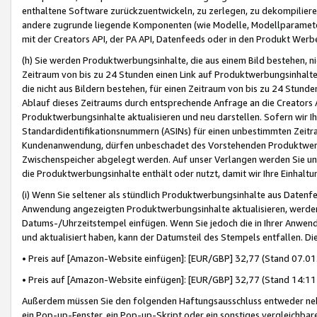
enthaltene Software zurückzuentwickeln, zu zerlegen, zu dekompilier
andere zugrunde liegende Komponenten (wie Modelle, Modellparameter
mit der Creators API, der PA API, Datenfeeds oder in den Produkt Werb
(h) Sie werden Produktwerbungsinhalte, die aus einem Bild bestehen, ni
Zeitraum von bis zu 24 Stunden einen Link auf Produktwerbungsinhalte
die nicht aus Bildern bestehen, für einen Zeitraum von bis zu 24 Stund
Ablauf dieses Zeitraums durch entsprechende Anfrage an die Creators 
Produktwerbungsinhalte aktualisieren und neu darstellen. Sofern wir Ih
Standardidentifikationsnummern (ASINs) für einen unbestimmten Zeitra
Kundenanwendung, dürfen unbeschadet des Vorstehenden Produktwerbu
Zwischenspeicher abgelegt werden. Auf unser Verlangen werden Sie un
die Produktwerbungsinhalte enthält oder nutzt, damit wir Ihre Einhalt
(i) Wenn Sie seltener als stündlich Produktwerbungsinhalte aus Datenfe
Anwendung angezeigten Produktwerbungsinhalte aktualisieren, werden 
Datums-/Uhrzeitstempel einfügen. Wenn Sie jedoch die in Ihrer Anwe
und aktualisiert haben, kann der Datumsteil des Stempels entfallen. Dies
• Preis auf [Amazon-Website einfügen]: [EUR/GBP] 32,77 (Stand 07.01.
• Preis auf [Amazon-Website einfügen]: [EUR/GBP] 32,77 (Stand 14:11 
Außerdem müssen Sie den folgenden Haftungsausschluss entweder neb
ein Pop-up-Fenster, ein Pop-up-Skript oder ein sonstiges vergleichba