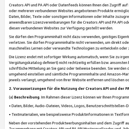
Creators API und PA API oder Datenfeeds können Ihnen den Zugriff auf D
oder mehreren verbundenen Websites angebotenen Produkte ermögliche
Daten, Bilder, Texte oder sonstigen Informationen oder Inhalte zuzugre
anwendbaren Lizenzvereinbarungen für die Creators API und PA API od
diesen verbundenen Websites zur Verfügung gestellt werden.
Sie dürfen den Programminhalt nicht dazu verwenden, geistiges Eigent
verletzen. Sie dürfen Programminhalte nicht verwenden, um direkt ode
maschinelles Lernen oder verwandte Technologien zu entwickeln oder zu
Die Lizenz endet mit sofortiger Wirkung automatisch, wenn Sie zu irg
Vergütungskatalog definiert) nicht rechtzeitig erfüllen bzw. ansonsten
schriftliche Mitteilung an Sie ganz oder teilweise beenden. Sie werden
umgehend einstellen und sämtliche Programminhalte und Amazon-Marke
jeweils verlangt, umgehend von Ihrer Website entfernen und löschen od
2. Voraussetzungen für die Nutzung der Creators API und der P
(a)
Beschreibung
. Im Rahmen dieser Lizenz können wir Ihnen Programmi
• Daten, Bilder, Audio-Dateien, Videos, Logos, Benutzerschnittstellen-
• Textmaterialien, wie beispielsweise Produktinformationen in Textfor
Neben den vorstehenden Produktwerbungsinhalten und dem Zugriff auf 
Zusammenhang mit Creators API und PA API Musterquellcodes und -bibli