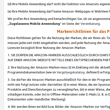
(d) Ihre Mobile Anwendung darf nicht die Funktion von Amazons eige
(e) Ihre Mobile Anwendung darf keine Amazon-Webpages in WebView 
Wir prüfen Ihre Anwendung und benachrichtigen Sie, ob sie angenomm
„
Zugelassene Mobile Anwendung
“ im Sinne der
Vereinbarung
.
Markenrichtlinien für das 
Diese Richtlinien gelten für die Nutzung der Marken, die wir Ihnen als 
müssen jederzeit strikt eingehalten werden, und jede Nutzung der Ama
Lizenzen bezüglich Ihrer Nutzung der Amazon-Marken.
1. SIE DÜRFEN DIE AMAZON-MARKEN AUSSCHLIESSLICH DURCH DARS
AUF EINER AMAZON-WEBSITE MITTELS EINES ENTSPRECHENDEN PART
2. Ihre Nutzung der Amazon-Marken muss (i) im Einklang mit der aktuells
Programmdokumentation (wie im
Vergütungskatalog
definiert) erfolg
3. Sie dürfen die Amazon-Marken ausschließlich für den in der Progr
nicht wie folgt nutzen oder darstellen: (i) in einer Weise, die ein Spo
Produkte und Dienstleistungen zu verunglimpfen, (iii) in einer Weise
schädigen könnte, oder (iv) in Offline-Materialien oder E-Mails (z. B.
Dokumenten oder mündlicher Werbung).
4. Wir werden Ihnen ein Bild bzw. Bilder der Amazon-Marken zur Verfüg