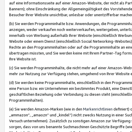
auf eine Informationsseite auf einer Amazon-Website, der nicht als Part
Bannern); ohne Einschränkung der Allgemeingültigkeit des Vorstehende
Besucher Ihrer Website unsichtbar, unlesbar oder unentzifferbar mache
(b) Sie werden Programminhalte bzw. Anwendungen, die Programminhalt
anzeigen, weder verkaufen noch weiterverkaufen, weitergeben, unterli
innerhalb von Werbung außerhalb Ihrer Website (einschließlich Werbun
Website oder einem Dienst (einschließlich Social Networking-Website
Rechte an den Programminhalten oder auf die Programminhalte an eine a
übertragen müssten, und Sie werden keine mit Ihrem Partner-Tag formati
Ihre Website ist.
(c) Sie werden Programminhalte, die nicht mehr auf einer Amazon-Websit
mehr zur Nutzung zur Verfügung stehen, umgehend von Ihrer Website e
(d) Sie werden keine Programminhalte, einschließlich in den Programmin
eine Person bzw. ein Unternehmen ein bestimmtes Produkt, eine Dienstle
geschäftlichen Beziehung oder Verbindung zu diesen steht (einschließli
Programminhalten).
(e) Sie werden Amazon-Marken (wie in den
Markenrichtlinien
definiert) 
„ammazon“, „amaozn“ und „kindel“) nicht zwecks Nutzung in einer Suc
Versuch unternehmen). Zusätzlich zu sonstigen Amazon zur Verfügung 
sorgen, dass von uns benannte Suchmaschinen Geschützte Begriffe (wie 