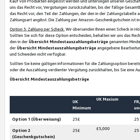
Kauf von Produkten eingelöst werden und unterliegen unseren Geschäf
uns das Recht vor, Vergütungen zurückzuhalten, bis der fällige Gesamt
das Recht vor, den Teil der Zahlungen, der den in der Zahlungstabelle 
Zahlungsart angibst. Die Zahlung per Amazon-Geschenkgutschein ist in
Option 3: Zahlung per Scheck.
Wir übersenden Ihnen einen Scheck in Höh
Sollten Sie sich für diese Option entscheiden, behalten wir uns das Rec
den in der
Übersicht Mindestauszahlungsbeträge
genannten Mindest
der
Übersicht Mindestauszahlungsbeträge
angegebene Bearbeitung
und Schweden nicht verfügbar.
Sollten Sie keine gültigen Informationen für die Zahlungsoption bereit
oder die Auszahlung verdienter Vergütung zurückhalten, bis Sie eine A
Übersicht Mindestauszahlungsbeträge
UK Maxium
UK
FR,
Minimum
un
Option 1 (Überweisung)
25£
25
£5,000
Option 2
25£
25
(Geschenkgutschein)