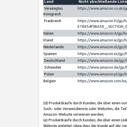
Land
Nicht abschließende List
Vereinigtes
https://www.amazon.co.uk/
Königreich
Frankreich
https://www.amazon.fr/gp/
E78834F9BA58__SECTION_
Italien
https://www.amazon.it/gp/h
Irland
https://www.amazon.ie/gp/
Niederlande
https://www.amazon.nl/gp/
Spanien
https://www.amazon.es/gp/
Deutschland
https://www.amazon.de/gp/
Schweden
https://www.amazon.de/gp/
Polen
https://www.amazon.pl/gp/
Belgien
https://www.amazon.com.be
(d) Produktkäufe durch Kunden, die über einen vo
Such- oder Verweisdienste oder Websites, die Teil
Amazon-Website verwiesen werden;
(e) Produktkäufe durch Kunden, die über einen Li
Website umleitet, ohne dass der Kunde auf der zw