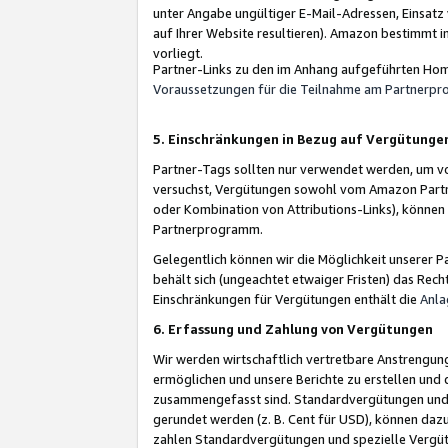
unter Angabe ungültiger E-Mail-Adressen, Einsatz
auf Ihrer Website resultieren). Amazon bestimmt i
vorliegt.
Partner-Links zu den im Anhang aufgeführten Hom
Voraussetzungen für die Teilnahme am Partnerp
5. Einschränkungen in Bezug auf Vergütunge
Partner-Tags sollten nur verwendet werden, um von 
versuchst, Vergütungen sowohl vom Amazon Partn
oder Kombination von Attributions-Links), könne
Partnerprogramm.
Gelegentlich können wir die Möglichkeit unsere
behält sich (ungeachtet etwaiger Fristen) das Rec
Einschränkungen für Vergütungen enthält die
Anla
6. Erfassung und Zahlung von Vergütungen
Wir werden wirtschaftlich vertretbare Anstrengu
ermöglichen und unsere Berichte zu erstellen und 
zusammengefasst sind. Standardvergütungen und s
gerundet werden (z. B. Cent für USD), können dazu
zahlen Standardvergütungen und spezielle Vergüt