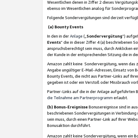
Wesentlichen denen in Ziffer 2 dieses Vergütung
ebenso im Wesentlichen analog für Sonderprogr
Folgende Sondervergütungen sind derzeit verfüg
(a) Bounty Events
In den in der
Anlage
(„
Sondervergütung
“) aufge
Events
“ die in dieser Ziffer 4 (a) beschriebenen 
anspruchsberechtigt sein muss, durch Anklicken ei
der Kunde in der entsprechenden Sitzung die in d
Amazon zahlt keine Sondervergütung, wenn das z
Angabe ungültiger E-Mail-Adressen, Einsatz von B
Bounty Events, die nicht aus Partner-Links auf Ihre
gegeben ist oder ein Verstoß oder Missbrauch vorl
Partner-Links auf die in der Anlage aufgeführte
die Teilnahme am Partnerprogramm
erlaubt.
(b) Bonus-Ereignisse
Bonusereignisse sind in au
beschriebenen Sondervergütungen in Verbindung m
sein muss, durch einen Partner-Link auf Ihrer We
Bonusaktion durchführt.
Amazon zahlt keine Sondervergütung, wenn ein Bon