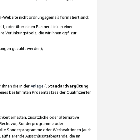
azon-Website nicht ordnungsgemäß formatiert sind;
, oder über einen Partner-Link in einer
e Verlinkungstools, die wir Ihnen ggf. zur
ütungen gezahlt werden);
 Ihnen die in der
Anlage
(„
Standardvergütung
ines bestimmten Prozentsatzes der Qualifizierten
eit erhalten, zusätzliche oder alternative
as Recht vor, Sonderprogramme oder
für alle Sonderprogramme oder Werbeaktionen (auch
lifizierende Ausschlusstatbestände, die im