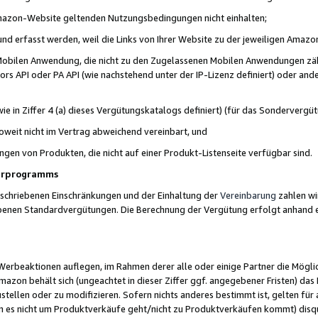
 Amazon-Website geltenden Nutzungsbedingungen nicht einhalten;
t und erfasst werden, weil die Links von Ihrer Website zu der jeweiligen Am
 Mobilen Anwendung, die nicht zu den Zugelassenen Mobilen Anwendungen zählt
s API oder PA API (wie nachstehend unter der IP-Lizenz definiert) oder ander
ie in Ziffer 4 (a) dieses Vergütungskatalogs definiert) (für das Sonderverg
weit nicht im Vertrag abweichend vereinbart, und
ngen von Produkten, die nicht auf einer Produkt-Listenseite verfügbar sind.
nerprogramms
eschriebenen Einschränkungen und der Einhaltung der
Vereinbarung
zahlen wir
ebenen Standardvergütungen. Die Berechnung der Vergütung erfolgt anhand e
beaktionen auflegen, im Rahmen derer alle oder einige Partner die Möglichk
Amazon behält sich (ungeachtet in dieser Ziffer ggf. angegebener Fristen) d
ustellen oder zu modifizieren. Sofern nichts anderes bestimmt ist, gelten 
s nicht um Produktverkäufe geht/nicht zu Produktverkäufen kommt) disqua