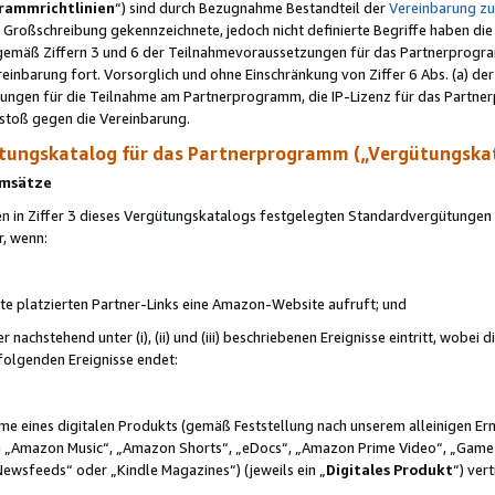
rammrichtlinien
“) sind durch Bezugnahme Bestandteil der
Vereinbarung z
Großschreibung gekennzeichnete, jedoch nicht definierte Begriffe haben die
 gemäß Ziffern 3 und 6 der Teilnahmevoraussetzungen für das Partnerprogram
nbarung fort. Vorsorglich und ohne Einschränkung von Ziffer 6 Abs. (a) der
ungen für die Teilnahme am Partnerprogramm, die IP-Lizenz für das Partner
rstoß gegen die Vereinbarung.
ungskatalog für das Partnerprogramm („Vergütungska
 Umsätze
n in Ziffer 3 dieses Vergütungskatalogs festgelegten Standardvergütungen v
r, wenn:
ite platzierten Partner-Links eine Amazon-Website aufruft; und
r nachstehend unter (i), (ii) und (iii) beschriebenen Ereignisse eintritt, wobe
 folgenden Ereignisse endet:
hme eines digitalen Produkts (gemäß Feststellung nach unserem alleinigen 
 „Amazon Music“, „Amazon Shorts“, „eDocs“, „Amazon Prime Video“, „Game
Newsfeeds“ oder „Kindle Magazines“) (jeweils ein „
Digitales Produkt
“) ver