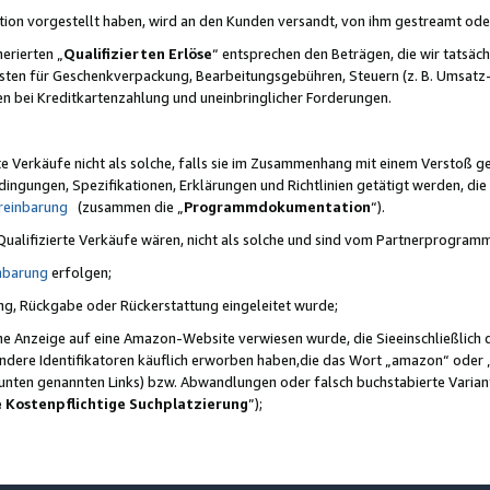
ktion vorgestellt haben, wird an den Kunden versandt, von ihm gestreamt od
erierten „
Qualifizierten Erlöse
“ entsprechen den Beträgen, die wir tatsäch
sten für Geschenkverpackung, Bearbeitungsgebühren, Steuern (z. B. Umsatz-
en bei Kreditkartenzahlung und uneinbringlicher Forderungen.
e Verkäufe nicht als solche, falls sie im Zusammenhang mit einem Verstoß 
ungen, Spezifikationen, Erklärungen und Richtlinien getätigt werden, die 
reinbarung
(zusammen die „
Programmdokumentation
“).
 Qualifizierte Verkäufe wären, nicht als solche und sind vom Partnerprogra
nbarung
erfolgen;
ung, Rückgabe oder Rückerstattung eingeleitet wurde;
ine Anzeige auf eine Amazon-Website verwiesen wurde, die Sieeinschließlich
ndere Identifikatoren käuflich erworben haben,die das Wort „amazon“ oder 
e unten genannten Links) bzw. Abwandlungen oder falsch buchstabierte Varia
e Kostenpflichtige Suchplatzierung
”);