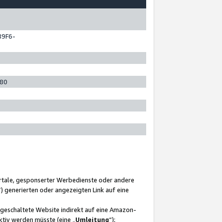
89F6-
280
ortale, gesponserter Werbedienste oder andere
“) generierten oder angezeigten Link auf eine
ngeschaltete Website indirekt auf eine Amazon-
ktiv werden müsste (eine „
Umleitung
“);