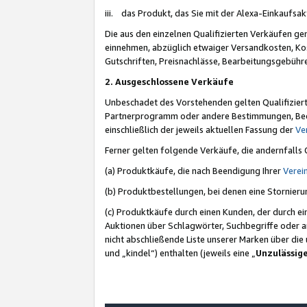
iii. das Produkt, das Sie mit der Alexa-Einkaufsa
Die aus den einzelnen Qualifizierten Verkäufen gen
einnehmen, abzüglich etwaiger Versandkosten, Ko
Gutschriften, Preisnachlässe, Bearbeitungsgebühr
2. Ausgeschlossene Verkäufe
Unbeschadet des Vorstehenden gelten Qualifiziert
Partnerprogramm oder andere Bestimmungen, Beding
einschließlich der jeweils aktuellen Fassung der
Ve
Ferner gelten folgende Verkäufe, die andernfalls
(a) Produktkäufe, die nach Beendigung Ihrer
Verei
(b) Produktbestellungen, bei denen eine Stornier
(c) Produktkäufe durch einen Kunden, der durch e
Auktionen über Schlagwörter, Suchbegriffe oder a
nicht abschließende Liste unserer Marken über di
und „kindel“) enthalten (jeweils eine „
Unzulässig