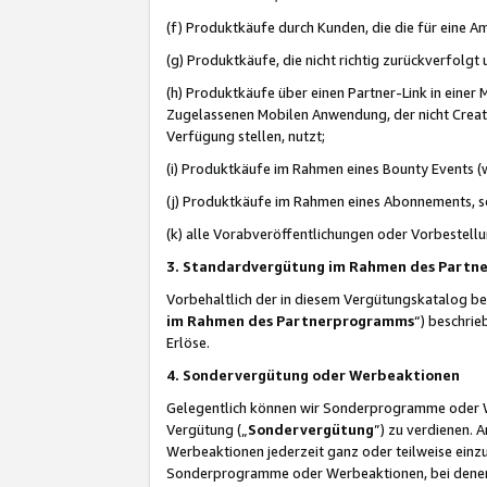
(f) Produktkäufe durch Kunden, die die für eine
(g) Produktkäufe, die nicht richtig zurückverfolg
(h) Produktkäufe über einen Partner-Link in einer
Zugelassenen Mobilen Anwendung, der nicht Creator
Verfügung stellen, nutzt;
(i) Produktkäufe im Rahmen eines Bounty Events (w
(j) Produktkäufe im Rahmen eines Abonnements, so
(k) alle Vorabveröffentlichungen oder Vorbestellu
3. Standardvergütung im Rahmen des Part
Vorbehaltlich der in diesem Vergütungskatalog b
im Rahmen des Partnerprogramms
“) beschri
Erlöse.
4. Sondervergütung oder Werbeaktionen
Gelegentlich können wir Sonderprogramme oder Wer
Vergütung („
Sondervergütung
”) zu verdienen. 
Werbeaktionen jederzeit ganz oder teilweise einz
Sonderprogramme oder Werbeaktionen, bei denen e