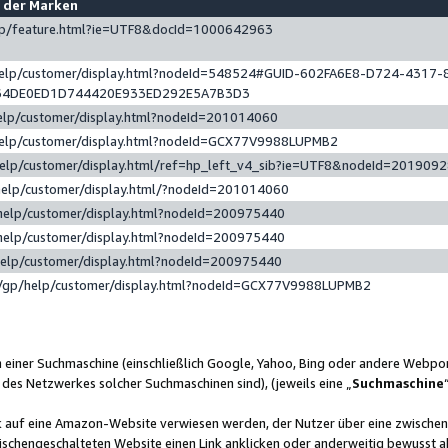
e der Marken
gp/feature.html?ie=UTF8&docId=1000642963
help/customer/display.html?nodeId=548524#GUID-602FA6E8-D724-4317-
64DE0ED1D744420E933ED292E5A7B3D3
elp/customer/display.html?nodeId=201014060
help/customer/display.html?nodeId=GCX77V9988LUPMB2
help/customer/display.html/ref=hp_left_v4_sib?ie=UTF8&nodeId=201909
help/customer/display.html/?nodeId=201014060
help/customer/display.html?nodeId=200975440
help/customer/display.html?nodeId=200975440
help/customer/display.html?nodeId=200975440
/gp/help/customer/display.html?nodeId=GCX77V9988LUPMB2
n einer Suchmaschine (einschließlich Google, Yahoo, Bing oder andere Webp
 des Netzwerkes solcher Suchmaschinen sind), (jeweils eine „
Suchmaschine
nk auf eine Amazon-Website verwiesen werden, der Nutzer über eine zwische
ischengeschalteten Website einen Link anklicken oder anderweitig bewusst a