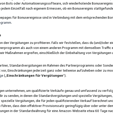
 von Bots oder Automatisierungssoftware, sich wiederholende Bonusereignisse
n jedem Einzelfall nach eigenem Ermessen, ob ein Bonusereignis stattgefund
epages für Bonusereignisse sind in Verbindung mit dem entsprechenden Bonu
rogramm
.
n
den Vergütungen zu profitieren. Falls wir feststellen, dass du (und/oder ein
erprogramm als auch von einem anderen Programm mit demselben Traffic ei
n wir Maßnahmen ergreifen, einschließlich der Einbehaltung von Vergütunge
r Partner, Standardvergütungen im Rahmen des Partnerprogramms oder Sonde
ht vor, Einschränkungen jederzeit ganz oder teilweise aufzuheben oder zu mod
ge
(„
Einschränkungen für Vergütungen
“).
ngen unternehmen, um qualifizierte Verkäufe genau und umfassend zu verfol
dir zu senden, in denen die Standardvergütungen und spezielle Vergütungen, 
pezielle Vergütungen, die für jeden qualifizierenden Verkauf berechnet un
 führen, dass dein effektiver Provisionssatz geringfügig über oder unter dem
ungen in der Standardwährung für eine Amazon-Webseite etwa 60 Tage nach