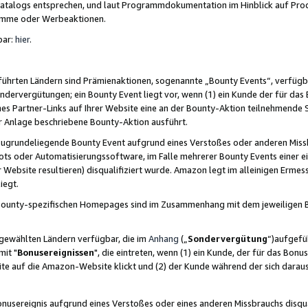
skatalogs entsprechen, und laut Programmdokumentation im Hinblick auf Pr
amme oder Werbeaktionen.
bar:
hier
.
führten Ländern sind Prämienaktionen, sogenannte „Bounty Events“, verfügb
Sondervergütungen; ein Bounty Event liegt vor, wenn (1) ein Kunde der für da
nes Partner-Links auf Ihrer Website eine an der Bounty-Aktion teilnehmende 
er Anlage beschriebene Bounty-Aktion ausführt.
ugrundeliegende Bounty Event aufgrund eines Verstoßes oder anderen Miss
ots oder Automatisierungssoftware, im Falle mehrerer Bounty Events einer e
r Website resultieren) disqualifiziert wurde. Amazon legt im alleinigen Ermess
iegt.
n Bounty-spezifischen Homepages sind im Zusammenhang mit dem jeweiligen
sgewählten Ländern verfügbar, die im
Anhang
(„
Sondervergütung
“)aufgefüh
it "
Bonusereignissen
", die eintreten, wenn (1) ein Kunde, der für das Bon
bsite auf die Amazon-Website klickt und (2) der Kunde während der sich dar
usereignis aufgrund eines Verstoßes oder eines anderen Missbrauchs disqua