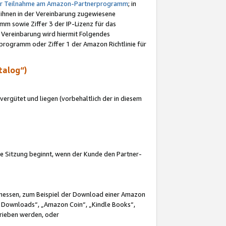
ur Teilnahme am Amazon-Partnerprogramm
; in
 ihnen in der Vereinbarung zugewiesene
m sowie Ziffer 3 der IP-Lizenz für das
 Vereinbarung wird hiermit Folgendes
programm oder Ziffer 1 der Amazon Richtlinie für
talog“)
ergütet und liegen (vorbehaltlich der in diesem
i die Sitzung beginnt, wenn der Kunde den Partner-
Ermessen, zum Beispiel der Download einer Amazon
 Downloads“, „Amazon Coin“, „Kindle Books“,
trieben werden, oder