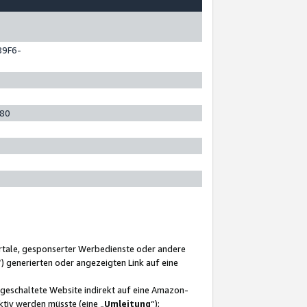
89F6-
280
ortale, gesponserter Werbedienste oder andere
“) generierten oder angezeigten Link auf eine
ngeschaltete Website indirekt auf eine Amazon-
ktiv werden müsste (eine „
Umleitung
“);