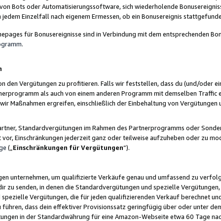
 von Bots oder Automatisierungssoftware, sich wiederholende Bonusereignisse
n jedem Einzelfall nach eigenem Ermessen, ob ein Bonusereignis stattgefund
epages für Bonusereignisse sind in Verbindung mit dem entsprechenden Bonu
rogramm
.
n
den Vergütungen zu profitieren. Falls wir feststellen, dass du (und/oder ein
erprogramm als auch von einem anderen Programm mit demselben Traffic ei
n wir Maßnahmen ergreifen, einschließlich der Einbehaltung von Vergütunge
r Partner, Standardvergütungen im Rahmen des Partnerprogramms oder Sonde
ht vor, Einschränkungen jederzeit ganz oder teilweise aufzuheben oder zu mod
ge
(„
Einschränkungen für Vergütungen
“).
ngen unternehmen, um qualifizierte Verkäufe genau und umfassend zu verfol
dir zu senden, in denen die Standardvergütungen und spezielle Vergütungen, 
pezielle Vergütungen, die für jeden qualifizierenden Verkauf berechnet un
 führen, dass dein effektiver Provisionssatz geringfügig über oder unter dem
ungen in der Standardwährung für eine Amazon-Webseite etwa 60 Tage nach