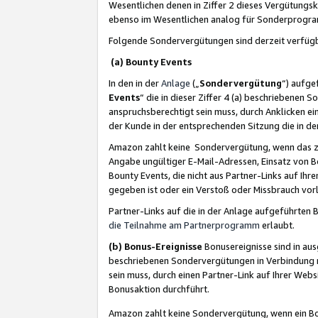
Wesentlichen denen in Ziffer 2 dieses Vergütung
ebenso im Wesentlichen analog für Sonderprogr
Folgende Sondervergütungen sind derzeit verfüg
(a) Bounty Events
In den in der
Anlage
(„
Sondervergütung
“) aufge
Events
“ die in dieser Ziffer 4 (a) beschriebenen 
anspruchsberechtigt sein muss, durch Anklicken ei
der Kunde in der entsprechenden Sitzung die in d
Amazon zahlt keine Sondervergütung, wenn das z
Angabe ungültiger E-Mail-Adressen, Einsatz von B
Bounty Events, die nicht aus Partner-Links auf Ihre
gegeben ist oder ein Verstoß oder Missbrauch vorl
Partner-Links auf die in der Anlage aufgeführte
die Teilnahme am Partnerprogramm
erlaubt.
(b) Bonus-Ereignisse
Bonusereignisse sind in au
beschriebenen Sondervergütungen in Verbindung m
sein muss, durch einen Partner-Link auf Ihrer We
Bonusaktion durchführt.
Amazon zahlt keine Sondervergütung, wenn ein Bon