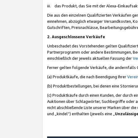
iii. das Produkt, das Sie mit der Alexa-Einkaufsa
Die aus den einzelnen Qualifizierten Verkäufen gen
einnehmen, abzüglich etwaiger Versandkosten, Ko
Gutschriften, Preisnachlässe, Bearbeitungsgebühr
2. Ausgeschlossene Verkäufe
Unbeschadet des Vorstehenden gelten Qualifiziert
Partnerprogramm oder andere Bestimmungen, Beding
einschließlich der jeweils aktuellen Fassung der
Ve
Ferner gelten folgende Verkäufe, die andernfalls
(a) Produktkäufe, die nach Beendigung Ihrer
Verei
(b) Produktbestellungen, bei denen eine Stornier
(c) Produktkäufe durch einen Kunden, der durch e
Auktionen über Schlagwörter, Suchbegriffe oder a
nicht abschließende Liste unserer Marken über di
und „kindel“) enthalten (jeweils eine „
Unzulässig