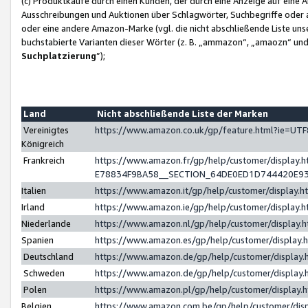
(c) Produktkäufe durch einen Kunden, der durch eine Anzeige auf eine 
Ausschreibungen und Auktionen über Schlagwörter, Suchbegriffe oder 
oder eine andere Amazon-Marke (vgl. die nicht abschließende Liste un
buchstabierte Varianten dieser Wörter (z. B. „ammazon“, „amaozn“ und „
Suchplatzierung
”);
Land
Nicht abschließende Liste der Marken
Vereinigtes
https://www.amazon.co.uk/gp/feature.html?ie=U
Königreich
Frankreich
https://www.amazon.fr/gp/help/customer/displa
E78834F9BA58__SECTION_64DE0ED1D744420E9
Italien
https://www.amazon.it/gp/help/customer/display
Irland
https://www.amazon.ie/gp/help/customer/displa
Niederlande
https://www.amazon.nl/gp/help/customer/display
Spanien
https://www.amazon.es/gp/help/customer/display
Deutschland
https://www.amazon.de/gp/help/customer/displa
Schweden
https://www.amazon.de/gp/help/customer/displa
Polen
https://www.amazon.pl/gp/help/customer/display
Belgien
https://www.amazon.com.be/gp/help/customer/d