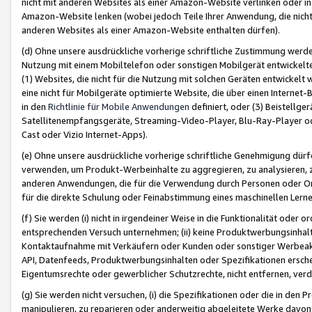
nicht mit anderen Websites als einer Amazon-Website verlinken oder i
Amazon-Website lenken (wobei jedoch Teile Ihrer Anwendung, die nich
anderen Websites als einer Amazon-Website enthalten dürfen).
(d) Ohne unsere ausdrückliche vorherige schriftliche Zustimmung werd
Nutzung mit einem Mobiltelefon oder sonstigen Mobilgerät entwickelt
(1) Websites, die nicht für die Nutzung mit solchen Geräten entwickelt
eine nicht für Mobilgeräte optimierte Website, die über einen Interne
in den
Richtlinie für Mobile Anwendungen
definiert, oder (3) Beistellge
Satellitenempfangsgeräte, Streaming-Video-Player, Blu-Ray-Player ode
Cast oder Vizio Internet-Apps).
(e) Ohne unsere ausdrückliche vorherige schriftliche Genehmigung dürfe
verwenden, um Produkt-Werbeinhalte zu aggregieren, zu analysieren, 
anderen Anwendungen, die für die Verwendung durch Personen oder Or
für die direkte Schulung oder Feinabstimmung eines maschinellen Lern
(f) Sie werden (i) nicht in irgendeiner Weise in die Funktionalität ode
entsprechenden Versuch unternehmen; (ii) keine Produktwerbungsinha
Kontaktaufnahme mit Verkäufern oder Kunden oder sonstiger Werbeaktiv
API, Datenfeeds, Produktwerbungsinhalten oder Spezifikationen erschei
Eigentumsrechte oder gewerblicher Schutzrechte, nicht entfernen, verd
(g) Sie werden nicht versuchen, (i) die Spezifikationen oder die in de
manipulieren, zu reparieren oder anderweitig abgeleitete Werke davon z