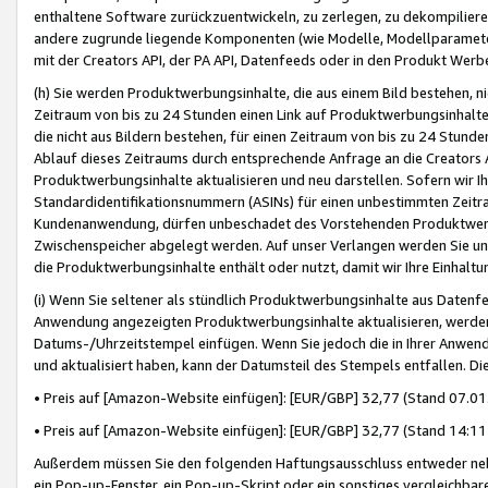
enthaltene Software zurückzuentwickeln, zu zerlegen, zu dekompilier
andere zugrunde liegende Komponenten (wie Modelle, Modellparameter
mit der Creators API, der PA API, Datenfeeds oder in den Produkt Werb
(h) Sie werden Produktwerbungsinhalte, die aus einem Bild bestehen, ni
Zeitraum von bis zu 24 Stunden einen Link auf Produktwerbungsinhalte
die nicht aus Bildern bestehen, für einen Zeitraum von bis zu 24 Stund
Ablauf dieses Zeitraums durch entsprechende Anfrage an die Creators 
Produktwerbungsinhalte aktualisieren und neu darstellen. Sofern wir Ih
Standardidentifikationsnummern (ASINs) für einen unbestimmten Zeitra
Kundenanwendung, dürfen unbeschadet des Vorstehenden Produktwerbu
Zwischenspeicher abgelegt werden. Auf unser Verlangen werden Sie un
die Produktwerbungsinhalte enthält oder nutzt, damit wir Ihre Einhalt
(i) Wenn Sie seltener als stündlich Produktwerbungsinhalte aus Datenfe
Anwendung angezeigten Produktwerbungsinhalte aktualisieren, werden 
Datums-/Uhrzeitstempel einfügen. Wenn Sie jedoch die in Ihrer Anwe
und aktualisiert haben, kann der Datumsteil des Stempels entfallen. Dies
• Preis auf [Amazon-Website einfügen]: [EUR/GBP] 32,77 (Stand 07.01.
• Preis auf [Amazon-Website einfügen]: [EUR/GBP] 32,77 (Stand 14:11 
Außerdem müssen Sie den folgenden Haftungsausschluss entweder neb
ein Pop-up-Fenster, ein Pop-up-Skript oder ein sonstiges vergleichba