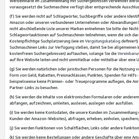
Werbeinhalte im Zusammenhang mit Suchergebnissen verwendet werden,
vorausgesetzt die Suchmaschine verfügt über entsprechende Ausschlu
(f) Sie werden nicht auf Schlagwörter, Suchbegriffe oder andere Ident
Amazon oder unseren verbundenen Unternehmen oder Abwandlungen bzw
nicht abschließende Liste unserer Marken entnehmen Sie bitte der Nich
Schlagwortauktionen auf Suchmaschinen teilnehmen, wenn die sich da
Kostenpflichtige Suchplatzierung (wie im
Vergütungskatalog
definiert
Suchmaschinen Links zur Verfügung stellen, damit Sie bei allgemeinen I
kostenfreien Suchergebnissen) auftauchen, solange Sie die
Vereinbaru
auf Ihre Website leiten und nicht unmittelbar oder mittelbar über eine
(g) Sie werden natürlichen oder juristischen Personen für die Nutzung 
Form von Geld, Rabatten, Preisnachlässen, Punkten, Spenden für Hilfs
beispielsweise keine Prämien- oder Treueprogramme auflegen, die Anrei
Partner-Links zu besuchen.
(h) Sie werden die Inhalte von elektronischen Formularen oder anderem M
abfangen, aufzeichnen, umleiten, auslesen, auslegen oder ausfüllen.
(i) Sie werden keine Kontodaten, die unsere Kunden im Zusammenhang 
Kunden der Amazon-Websites), abfragen, erheben, einholen, speichern,
(j) Sie werden Funktionen von Schaltflächen, Links oder andere Funkti
(k) Sie werden keine Bestellungen oder andere Geschäfte über eine Ama