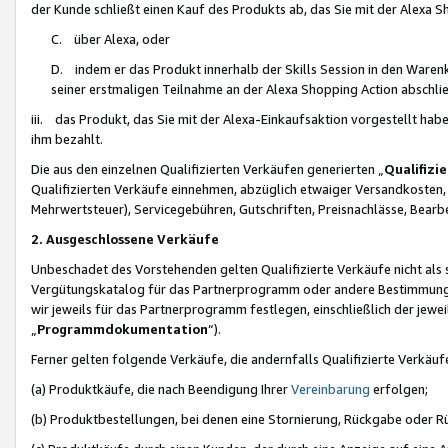
der Kunde schließt einen Kauf des Produkts ab, das Sie mit der Alexa 
C. über Alexa, oder
D. indem er das Produkt innerhalb der Skills Session in den Waren
seiner erstmaligen Teilnahme an der Alexa Shopping Action abschlie
iii. das Produkt, das Sie mit der Alexa-Einkaufsaktion vorgestellt ha
ihm bezahlt.
Die aus den einzelnen Qualifizierten Verkäufen generierten „
Qualifizi
Qualifizierten Verkäufe einnehmen, abzüglich etwaiger Versandkosten
Mehrwertsteuer), Servicegebühren, Gutschriften, Preisnachlässe, Bear
2. Ausgeschlossene Verkäufe
Unbeschadet des Vorstehenden gelten Qualifizierte Verkäufe nicht als
Vergütungskatalog für das Partnerprogramm oder andere Bestimmungen,
wir jeweils für das Partnerprogramm festlegen, einschließlich der jewe
„
Programmdokumentation
“).
Ferner gelten folgende Verkäufe, die andernfalls Qualifizierte Verkä
(a) Produktkäufe, die nach Beendigung Ihrer
Vereinbarung
erfolgen;
(b) Produktbestellungen, bei denen eine Stornierung, Rückgabe oder R