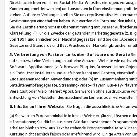
Direktnachrichten von Ihren Social-Media-Websites einfügen. vorausg
Kunden angemeldet werden) und ansonsten in Übereinstimmung mit der
stehen. Auf unser Verlangen stellen Sie uns repräsentative Mustermater
Bestimmungen eingehalten haben. Wir werden die Form und den Inhalt, di
Sie die Zertifizierung nicht in Übereinstimmung mit unserer Aufforderu
Klarstellung: (i) Für die Zwecke der geltenden Marketinggesetze (z. 
von 1991 und ähnlicher oder Nachfolgegesetze) sind Sie der „Absender“ j
Gesetze und Standards und Best Practices der Marketingbranche für 
5. Verbreitung von Partner-Links über Software und Geräte
Sie
nutzen bzw. keine Verlinkungen auf eine Amazon-Website wie nachsteh
Software-Applikationen (z. B. Browser Plug-ins, Browser Helper Objec
ein Endnutzer installieren und ausführen kann) und Geräten, einschlie
Zugelassenen Mobilen Anwendungen); oder (b) im Zusammenhang mit bzw.
Satellitenempfangsgeräte, Streaming-Video-Playern, Blu-Ray-Playern 
Viera Cast oder Vizio Internet Apps). Sie werden ohne ausdrückliche v
Entwicklung von Modellen des maschinellen Lernens oder verwandter 
6. Inhalte auf Ihrer Website
. Sie tragen die ausschließliche Verantwo
(a) Sie werden Programminhalte in keiner Weise ergänzen, löschen oder
Informationen; Sie dürfen aus einer Bilddatei bestehende Programminhal
erhalten bleiben bzw. aus Text bestehende Programminhalte so kürzen, 
Kürzung nicht sachlich falsch oder irreführend wird. Einige Arten von L