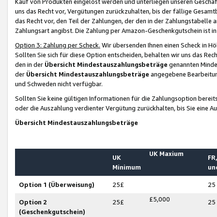
Kauf von Produkten eingelöst werden und unterliegen unseren Geschäf
uns das Recht vor, Vergütungen zurückzuhalten, bis der fällige Gesamt
das Recht vor, den Teil der Zahlungen, der den in der Zahlungstabelle 
Zahlungsart angibst. Die Zahlung per Amazon-Geschenkgutschein ist in
Option 3: Zahlung per Scheck.
Wir übersenden Ihnen einen Scheck in Höh
Sollten Sie sich für diese Option entscheiden, behalten wir uns das Rec
den in der
Übersicht Mindestauszahlungsbeträge
genannten Mindest
der
Übersicht Mindestauszahlungsbeträge
angegebene Bearbeitung
und Schweden nicht verfügbar.
Sollten Sie keine gültigen Informationen für die Zahlungsoption bereit
oder die Auszahlung verdienter Vergütung zurückhalten, bis Sie eine A
Übersicht Mindestauszahlungsbeträge
UK Maxium
UK
FR,
Minimum
un
Option 1 (Überweisung)
25£
25
£5,000
Option 2
25£
25
(Geschenkgutschein)