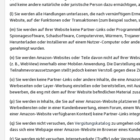
und keine andere natürliche oder juristische Person dazu ermächtigen, a
(l) Sie werden alle Handlungen unterlassen, die nach vernünftigem Erme
Website, auf der Funktionen oder Transaktionen (zum Beispiel suchen, s
(m) Sie werden auf Ihrer Website keine Partner-Links oder Programmin
Spionagesoftware, Schadsoftware, Computerviren, Würmern, Trojaner
Herunterladen oder Installieren auf einem Nutzer-Computer oder ande
genehmigt wurden.
(n) Sie werden Amazon-Websites oder Teile davon nicht auf Ihrer Websi
(z. B., WebView) innerhalb einer Mobilen Anwendung. Die Darstellung ein
Teilnahmevoraussetzungen stellt jedoch keinen Verstoß gegen diese Zif
(o) Sie werden keine Partner-Links oder andere Inhalte, die eine Am
Werbeseiten oder Layer-Werbung einstellen oder bereitstellen, mit Au
bewerben, die eng mit dem auf Ihrer Website befindlichen Material z
(p) Sie werden in Inhalte, die Sie auf einer Amazon-Website platzier
Werbediensten oder in einer Kundenbewertung, einem Forum, einem Wun
einer Amazon-Website verfügbaren Kontext) keine Partner-Links integr
(q) Sie werden nicht versuchen, den
Vergütungskatalog
zu umgehen oder
dass sich eine Webpage einer Amazon-Website im Browser eines Kunden 
(r) Sie werden nicht versuchen, Internetverkehr (Traffic) oder Vergü