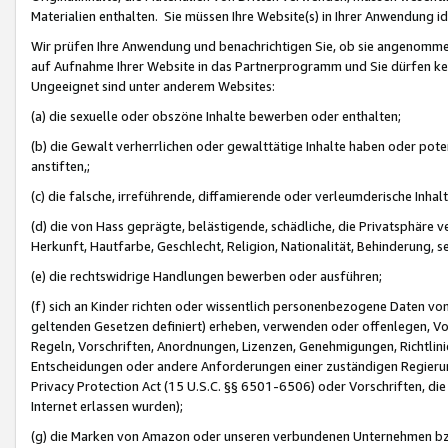
Materialien enthalten. Sie müssen Ihre Website(s) in Ihrer Anwendung ide
Wir prüfen Ihre Anwendung und benachrichtigen Sie, ob sie angenommen
auf Aufnahme Ihrer Website in das Partnerprogramm und Sie dürfen kei
Ungeeignet sind unter anderem Websites:
(a) die sexuelle oder obszöne Inhalte bewerben oder enthalten;
(b) die Gewalt verherrlichen oder gewalttätige Inhalte haben oder pot
anstiften,;
(c) die falsche, irreführende, diffamierende oder verleumderische Inha
(d) die von Hass geprägte, belästigende, schädliche, die Privatsphäre v
Herkunft, Hautfarbe, Geschlecht, Religion, Nationalität, Behinderung, 
(e) die rechtswidrige Handlungen bewerben oder ausführen;
(f) sich an Kinder richten oder wissentlich personenbezogene Daten vo
geltenden Gesetzen definiert) erheben, verwenden oder offenlegen, Vo
Regeln, Vorschriften, Anordnungen, Lizenzen, Genehmigungen, Richtlini
Entscheidungen oder andere Anforderungen einer zuständigen Regierung
Privacy Protection Act (15 U.S.C. §§ 6501-6506) oder Vorschriften, di
Internet erlassen wurden);
(g) die Marken von Amazon oder unseren verbundenen Unternehmen b