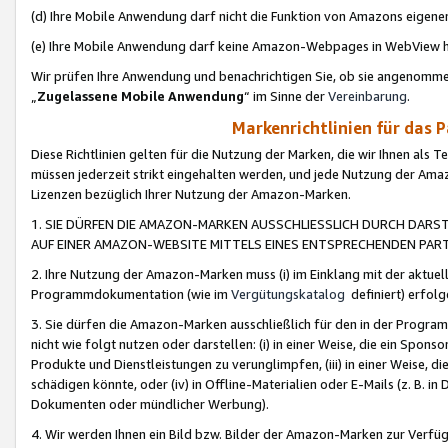
(d) Ihre Mobile Anwendung darf nicht die Funktion von Amazons eige
(e) Ihre Mobile Anwendung darf keine Amazon-Webpages in WebView 
Wir prüfen Ihre Anwendung und benachrichtigen Sie, ob sie angenomm
„
Zugelassene Mobile Anwendung
“ im Sinne der
Vereinbarung
.
Markenrichtlinien für das 
Diese Richtlinien gelten für die Nutzung der Marken, die wir Ihnen als 
müssen jederzeit strikt eingehalten werden, und jede Nutzung der Ama
Lizenzen bezüglich Ihrer Nutzung der Amazon-Marken.
1. SIE DÜRFEN DIE AMAZON-MARKEN AUSSCHLIESSLICH DURCH DARS
AUF EINER AMAZON-WEBSITE MITTELS EINES ENTSPRECHENDEN PART
2. Ihre Nutzung der Amazon-Marken muss (i) im Einklang mit der aktuells
Programmdokumentation (wie im
Vergütungskatalog
definiert) erfolg
3. Sie dürfen die Amazon-Marken ausschließlich für den in der Progr
nicht wie folgt nutzen oder darstellen: (i) in einer Weise, die ein Spo
Produkte und Dienstleistungen zu verunglimpfen, (iii) in einer Weise
schädigen könnte, oder (iv) in Offline-Materialien oder E-Mails (z. B.
Dokumenten oder mündlicher Werbung).
4. Wir werden Ihnen ein Bild bzw. Bilder der Amazon-Marken zur Verfüg