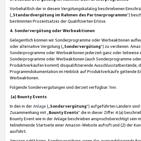
Vorbehaltlich der in diesem Vergütungskatalog beschriebenen Einschr
(„
Standardvergütung im Rahmen des Partnerprogramms
“) besc
bestimmten Prozentsatzes der Qualifizierten Erlöse.
4. Sondervergütung oder Werbeaktionen
Gelegentlich können wir Sonderprogramme oder Werbeaktionen auflegen,
oder alternative Vergütung („
Sondervergütung
”) zu verdienen. Amazo
Sonderprogramme oder Werbeaktionen jederzeit ganz oder teilweise einz
Sonderprogramme oder Werbeaktionen (auch Sonderprogramme oder We
Produktverkäufen kommt) disqualifizierende Ausschlusstatbestände, di
Programmdokumentation im Hinblick auf Produktverkäufe geltende E
Werbeaktionen.
Folgende Sondervergütungen sind derzeit verfügbar:
hier
.
(a) Bounty Events
In den in der
Anlage
(„
Sondervergütung
“) aufgeführten Ländern sind
Zusammenhang mit „
Bounty Events
“ die in dieser Ziffer 4 (a) besch
Bounty Event wie in der Anlage beschrieben anspruchsberechtigt sein mu
teilnehmende Startseite einer Amazon-Website aufruft und (2) der Kun
ausführt.
Amazon zahlt keine Sondervergütung, wenn das zugrundeliegende Boun