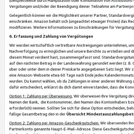
(beispielsweise durch Manipulation oder Kombination von Attributions-
Vergütungen und/oder der Beendigung deiner Teilnahme am Partnerp
Gelegentlich können wir die Möglichkeit unserer Partner, Standardv
einschränken. Amazon behält sich (ungeachtet etwaiger Fristen) das Re
modifizieren. Weitere Informationen zu Einschränkungen für Vergütung
6. Erfassung und Zahlung von Vergütungen
Wir werden wirtschaftlich vertretbare Anstrengungen unternehmen, um 
Nachverfolgung zu ermöglichen und unsere Berichte zu erstellen und di
diesem Monat verdient hast, zusammengefasst sind. Standardvergütung
auf den nächsten Betrag in der Landeswährung gerundet werden (z. B. C
über oder unter dem in deiner Preiskarte angegebenen Satz liegt. Wir
eine Amazon-Webseite etwa 60 Tage nach Ende jedes Kalendermonats, i
wurden. Du kannst wählen, ob du Zahlungen in einer anderen Währung
dafür entscheidest, erklärst du dich damit einverstanden, dass die K
Option 1: Zahlung per Überweisung.
Wir überweisen Ihre Vergütung dir
Namen der Bank, die Kontonummer, den Namen des Kontoinhabers bzw. a
erforderlich) nennen. Sollten Sie sich für diese Option entscheiden, be
fällige Gesamtbetrag den in der
Übersicht Mindestauszahlungsbet
Option 2: Zahlung per Amazon-Geschenkgutschein.
Wir übersenden Ihne
Partnerkonto genannte Haupt-E-Mail-Adresse. Diese Geschenkgutschei