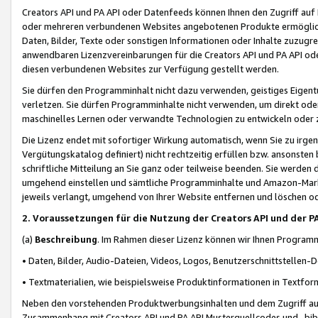
Creators API und PA API oder Datenfeeds können Ihnen den Zugriff auf D
oder mehreren verbundenen Websites angebotenen Produkte ermögliche
Daten, Bilder, Texte oder sonstigen Informationen oder Inhalte zuzugre
anwendbaren Lizenzvereinbarungen für die Creators API und PA API od
diesen verbundenen Websites zur Verfügung gestellt werden.
Sie dürfen den Programminhalt nicht dazu verwenden, geistiges Eigent
verletzen. Sie dürfen Programminhalte nicht verwenden, um direkt ode
maschinelles Lernen oder verwandte Technologien zu entwickeln oder zu
Die Lizenz endet mit sofortiger Wirkung automatisch, wenn Sie zu irg
Vergütungskatalog definiert) nicht rechtzeitig erfüllen bzw. ansonsten
schriftliche Mitteilung an Sie ganz oder teilweise beenden. Sie werden
umgehend einstellen und sämtliche Programminhalte und Amazon-Marke
jeweils verlangt, umgehend von Ihrer Website entfernen und löschen od
2. Voraussetzungen für die Nutzung der Creators API und der P
(a)
Beschreibung
. Im Rahmen dieser Lizenz können wir Ihnen Programmi
• Daten, Bilder, Audio-Dateien, Videos, Logos, Benutzerschnittstellen-
• Textmaterialien, wie beispielsweise Produktinformationen in Textfor
Neben den vorstehenden Produktwerbungsinhalten und dem Zugriff auf 
Zusammenhang mit Creators API und PA API Musterquellcodes und -bibli