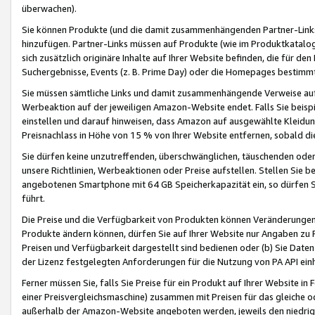
überwachen).
Sie können Produkte (und die damit zusammenhängenden Partner-Links)
hinzufügen. Partner-Links müssen auf Produkte (wie im Produktkatalog de
sich zusätzlich originäre Inhalte auf Ihrer Website befinden, die für 
Suchergebnisse, Events (z. B. Prime Day) oder die Homepages bestimmte
Sie müssen sämtliche Links und damit zusammenhängende Verweise auf z
Werbeaktion auf der jeweiligen Amazon-Website endet. Falls Sie beisp
einstellen und darauf hinweisen, dass Amazon auf ausgewählte Kleidun
Preisnachlass in Höhe von 15 % von Ihrer Website entfernen, sobald di
Sie dürfen keine unzutreffenden, überschwänglichen, täuschenden od
unsere Richtlinien, Werbeaktionen oder Preise aufstellen. Stellen Sie 
angebotenen Smartphone mit 64 GB Speicherkapazität ein, so dürfen S
führt.
Die Preise und die Verfügbarkeit von Produkten können Veränderungen 
Produkte ändern können, dürfen Sie auf Ihrer Website nur Angaben zu P
Preisen und Verfügbarkeit dargestellt sind bedienen oder (b) Sie Daten
der Lizenz festgelegten Anforderungen für die Nutzung von PA API einh
Ferner müssen Sie, falls Sie Preise für ein Produkt auf Ihrer Website in 
einer Preisvergleichsmaschine) zusammen mit Preisen für das gleiche o
außerhalb der Amazon-Website angeboten werden, jeweils den niedrigst