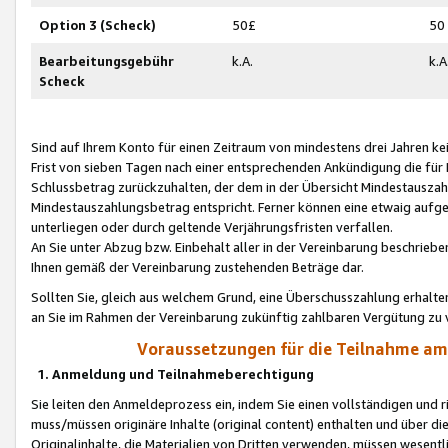
Option 3 (Scheck)
50£
50
Bearbeitungsgebühr
k.A.
k.A
Scheck
Sind auf Ihrem Konto für einen Zeitraum von mindestens drei Jahren kein
Frist von sieben Tagen nach einer entsprechenden Ankündigung die für
Schlussbetrag zurückzuhalten, der dem in der Übersicht Mindestausz
Mindestauszahlungsbetrag entspricht. Ferner können eine etwaig aufg
unterliegen oder durch geltende Verjährungsfristen verfallen.
An Sie unter Abzug bzw. Einbehalt aller in der Vereinbarung beschrieb
Ihnen gemäß der Vereinbarung zustehenden Beträge dar.
Sollten Sie, gleich aus welchem Grund, eine Überschusszahlung erhalte
an Sie im Rahmen der Vereinbarung zukünftig zahlbaren Vergütung zu 
Voraussetzungen für die Teilnahme a
1. Anmeldung und Teilnahmeberechtigung
Sie leiten den Anmeldeprozess ein, indem Sie einen vollständigen und 
muss/müssen originäre Inhalte (original content) enthalten und über d
Originalinhalte, die Materialien von Dritten verwenden, müssen wese