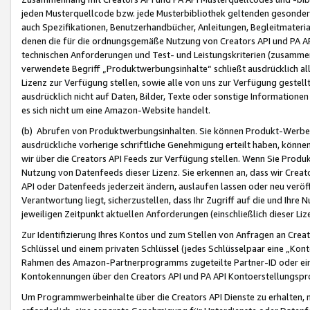
jeden Musterquellcode bzw. jede Musterbibliothek geltenden gesonder
auch Spezifikationen, Benutzerhandbücher, Anleitungen, Begleitmaterial
denen die für die ordnungsgemäße Nutzung von Creators API und PA A
technischen Anforderungen und Test- und Leistungskriterien (zusammen
verwendete Begriff „Produktwerbungsinhalte“ schließt ausdrücklich al
Lizenz zur Verfügung stellen, sowie alle von uns zur Verfügung gestel
ausdrücklich nicht auf Daten, Bilder, Texte oder sonstige Informatione
es sich nicht um eine Amazon-Website handelt.
(b) Abrufen von Produktwerbungsinhalten. Sie können Produkt-Werbein
ausdrückliche vorherige schriftliche Genehmigung erteilt haben, könn
wir über die Creators API Feeds zur Verfügung stellen. Wenn Sie Produk
Nutzung von Datenfeeds dieser Lizenz. Sie erkennen an, dass wir Creat
API oder Datenfeeds jederzeit ändern, auslaufen lassen oder neu veröffe
Verantwortung liegt, sicherzustellen, dass Ihr Zugriff auf die und Ihr
jeweiligen Zeitpunkt aktuellen Anforderungen (einschließlich dieser Liz
Zur Identifizierung Ihres Kontos und zum Stellen von Anfragen an Crea
Schlüssel und einem privaten Schlüssel (jedes Schlüsselpaar eine „Kon
Rahmen des Amazon-Partnerprogramms zugeteilte Partner-ID oder ein
Kontokennungen über den Creators API und PA API Kontoerstellungspro
Um Programmwerbeinhalte über die Creators API Dienste zu erhalten, m