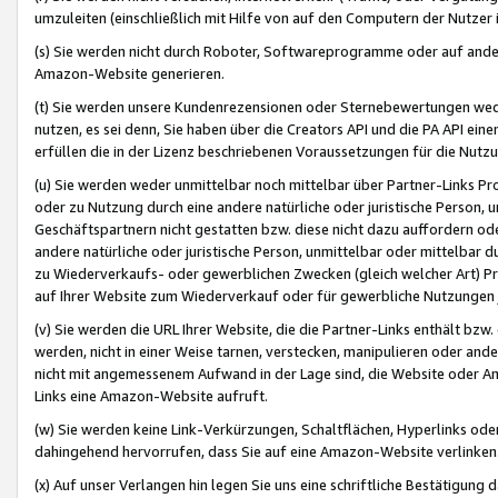
umzuleiten (einschließlich mit Hilfe von auf den Computern der Nutzer i
(s) Sie werden nicht durch Roboter, Softwareprogramme oder auf andere
Amazon-Website generieren.
(t) Sie werden unsere Kundenrezensionen oder Sternebewertungen wed
nutzen, es sei denn, Sie haben über die Creators API und die PA API e
erfüllen die in der Lizenz beschriebenen Voraussetzungen für die Nutzu
(u) Sie werden weder unmittelbar noch mittelbar über Partner-Links P
oder zu Nutzung durch eine andere natürliche oder juristische Person,
Geschäftspartnern nicht gestatten bzw. diese nicht dazu auffordern od
andere natürliche oder juristische Person, unmittelbar oder mittelbar
zu Wiederverkaufs- oder gewerblichen Zwecken (gleich welcher Art) 
auf Ihrer Website zum Wiederverkauf oder für gewerbliche Nutzungen 
(v) Sie werden die URL Ihrer Website, die die Partner-Links enthält b
werden, nicht in einer Weise tarnen, verstecken, manipulieren oder and
nicht mit angemessenem Aufwand in der Lage sind, die Website oder A
Links eine Amazon-Website aufruft.
(w) Sie werden keine Link-Verkürzungen, Schaltflächen, Hyperlinks ode
dahingehend hervorrufen, dass Sie auf eine Amazon-Website verlinken
(x) Auf unser Verlangen hin legen Sie uns eine schriftliche Bestätigung