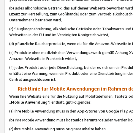
(b) jedes alkoholische Getränk, das auf deiner Webseite beworben wird
Lizenz zur Herstellung, zum Großhandel oder zum Vertrieb alkoholisch
Unternehmens betrieben wird,
(c) Säuglingsnahruhrung, alkoholische Getränke oder Tabakwaren und E
Webseiten in der EU und im Vereinigten Königreich wirbst,
(d) pflanzliche Raucherprodukte, wenn du für die Amazon-Webseite in B
(e) Produkte ohne medizinischen Verwendungszweck gemäß Anhang XVI 
Amazon-Webseite in Frankreich wirbst,
(f) jedes Produkt oder jede Dienstleistung, bei der es sich um ein Prod
erhältst eine Warnung, wenn ein Produkt oder eine Dienstleistung in de
Central ausgeschlossen ist.
Richtlinie für Mobile Anwendungen im Rahmen de
Wenn Ihre Website eine für die Nutzung auf Mobiltelefonen, Tablets 
„
Mobile Anwendung
“) enthält, gilt Folgendes:
(a) Ihre Mobile Anwendung muss in den App-Stores von Google Play, A
(b) Ihre Mobile Anwendung muss kostenlos heruntergeladen werden könn
(c) Ihre Mobile Anwendung muss originäre Inhalte haben,