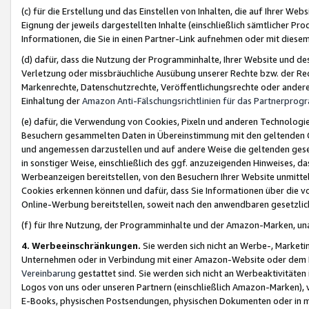
(c) für die Erstellung und das Einstellen von Inhalten, die auf Ihrer We
Eignung der jeweils dargestellten Inhalte (einschließlich sämtlicher 
Informationen, die Sie in einen Partner-Link aufnehmen oder mit diese
(d) dafür, dass die Nutzung der Programminhalte, Ihrer Website und des 
Verletzung oder missbräuchliche Ausübung unserer Rechte bzw. der Recht
Markenrechte, Datenschutzrechte, Veröffentlichungsrechte oder anderer
Einhaltung der
Amazon Anti-Fälschungsrichtlinien für das Partnerpro
(e) dafür, die Verwendung von Cookies, Pixeln und anderen Technologien
Besuchern gesammelten Daten in Übereinstimmung mit den geltenden Ge
und angemessen darzustellen und auf andere Weise die geltenden geset
in sonstiger Weise, einschließlich des ggf. anzuzeigenden Hinweises, d
Werbeanzeigen bereitstellen, von den Besuchern Ihrer Website unmitte
Cookies erkennen können und dafür, dass Sie Informationen über die v
Online-Werbung bereitstellen, soweit nach den anwendbaren gesetzlic
(f) für Ihre Nutzung, der Programminhalte und der Amazon-Marken, u
4. Werbeeinschränkungen.
Sie werden sich nicht an Werbe-, Market
Unternehmen oder in Verbindung mit einer Amazon-Website oder dem Pa
Vereinbarung
gestattet sind. Sie werden sich nicht an Werbeaktivitäten
Logos von uns oder unseren Partnern (einschließlich Amazon-Marken), 
E-Books, physischen Postsendungen, physischen Dokumenten oder in 