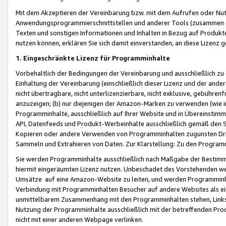
Mit dem Akzeptieren der Vereinbarung bzw. mit dem Aufrufen oder Nutz
Anwendungsprogrammierschnittstellen und anderer Tools (zusammen die
Texten und sonstigen Informationen und Inhalten in Bezug auf Produkte
nutzen können, erklären Sie sich damit einverstanden, an diese Lizenz 
1. Eingeschränkte Lizenz für Programminhalte
Vorbehaltlich der Bedingungen der Vereinbarung und ausschließlich z
Einhaltung der Vereinbarung (einschließlich dieser Lizenz und der ande
nicht übertragbare, nicht unterlizenzierbare, nicht exklusive, gebühren
anzuzeigen; (b) nur diejenigen der Amazon-Marken zu verwenden (wie in 
Programminhalte, ausschließlich auf Ihrer Website und in Übereinstimmu
API, Datenfeeds und Produkt-Werbeinhalte ausschließlich gemäß den Spe
Kopieren oder andere Verwenden von Programminhalten zugunsten Dri
Sammeln und Extrahieren von Daten. Zur Klarstellung: Zu den Program
Sie werden Programminhalte ausschließlich nach Maßgabe der Besti
hiermit eingeräumten Lizenz nutzen. Unbeschadet des Vorstehenden we
Umsätze auf eine Amazon-Website zu leiten, und werden Programminhal
Verbindung mit Programminhalten Besucher auf andere Websites als ein
unmittelbarem Zusammenhang mit den Programminhalten stehen, Links z
Nutzung der Programminhalte ausschließlich mit der betreffenden Pr
nicht mit einer anderen Webpage verlinken.