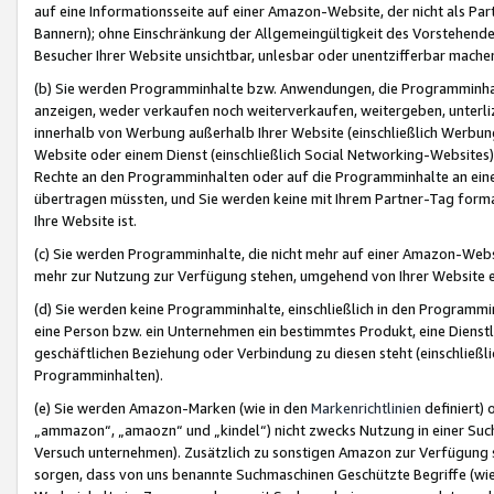
auf eine Informationsseite auf einer Amazon-Website, der nicht als Part
Bannern); ohne Einschränkung der Allgemeingültigkeit des Vorstehende
Besucher Ihrer Website unsichtbar, unlesbar oder unentzifferbar mache
(b) Sie werden Programminhalte bzw. Anwendungen, die Programminhalt
anzeigen, weder verkaufen noch weiterverkaufen, weitergeben, unterli
innerhalb von Werbung außerhalb Ihrer Website (einschließlich Werbun
Website oder einem Dienst (einschließlich Social Networking-Website
Rechte an den Programminhalten oder auf die Programminhalte an eine a
übertragen müssten, und Sie werden keine mit Ihrem Partner-Tag formati
Ihre Website ist.
(c) Sie werden Programminhalte, die nicht mehr auf einer Amazon-Websit
mehr zur Nutzung zur Verfügung stehen, umgehend von Ihrer Website e
(d) Sie werden keine Programminhalte, einschließlich in den Programmin
eine Person bzw. ein Unternehmen ein bestimmtes Produkt, eine Dienstle
geschäftlichen Beziehung oder Verbindung zu diesen steht (einschließli
Programminhalten).
(e) Sie werden Amazon-Marken (wie in den
Markenrichtlinien
definiert) 
„ammazon“, „amaozn“ und „kindel“) nicht zwecks Nutzung in einer Suc
Versuch unternehmen). Zusätzlich zu sonstigen Amazon zur Verfügung 
sorgen, dass von uns benannte Suchmaschinen Geschützte Begriffe (wie 