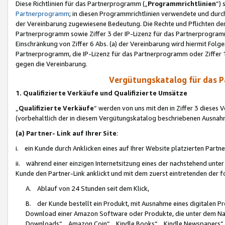
Diese Richtlinien für das Partnerprogramm („
Programmrichtlinien
“)
Partnerprogramm
; in diesen Programmrichtlinien verwendete und durch
der Vereinbarung zugewiesene Bedeutung. Die Rechte und Pflichten de
Partnerprogramm sowie Ziffer 3 der IP-Lizenz für das Partnerprogram
Einschränkung von Ziffer 6 Abs. (a) der Vereinbarung wird hiermit Fol
Partnerprogramm, die IP-Lizenz für das Partnerprogramm oder Ziffer 1
gegen die Vereinbarung.
Vergütungskatalog für das 
1. Qualifizierte Verkäufe und Qualifizierte Umsätze
„
Qualifizierte Verkäufe
“ werden von uns mit den in Ziffer 3 diese
(vorbehaltlich der in diesem Vergütungskatalog beschriebenen Ausnah
(a) Partner- Link auf Ihrer Site
:
i. ein Kunde durch Anklicken eines auf Ihrer Website platzierten Part
ii. während einer einzigen Internetsitzung eines der nachstehend unter (i)
Kunde den Partner-Link anklickt und mit dem zuerst eintretenden der f
A. Ablauf von 24 Stunden seit dem Klick,
B. der Kunde bestellt ein Produkt, mit Ausnahme eines digitalen P
Download einer Amazon Software oder Produkte, die unter dem N
Downloads“, „Amazon Coin“, „Kindle Books“, „Kindle Newspapers“, „