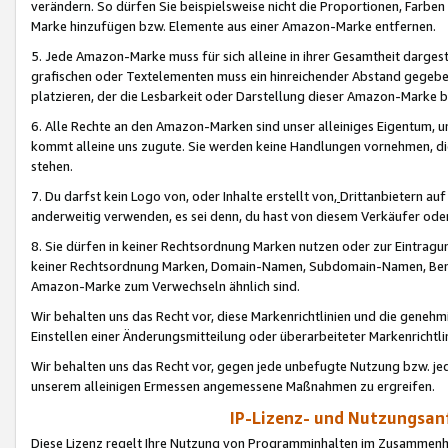
verändern. So dürfen Sie beispielsweise nicht die Proportionen, Farb
Marke hinzufügen bzw. Elemente aus einer Amazon-Marke entfernen.
5. Jede Amazon-Marke muss für sich alleine in ihrer Gesamtheit darge
grafischen oder Textelementen muss ein hinreichender Abstand gegebe
platzieren, der die Lesbarkeit oder Darstellung dieser Amazon-Marke b
6. Alle Rechte an den Amazon-Marken sind unser alleiniges Eigentum, 
kommt alleine uns zugute. Sie werden keine Handlungen vornehmen, 
stehen.
7. Du darfst kein Logo von, oder Inhalte erstellt von,
Drittanbietern au
anderweitig verwenden, es sei denn, du hast von diesem Verkäufer oder
8. Sie dürfen in keiner Rechtsordnung Marken nutzen oder zur Eintragu
keiner Rechtsordnung Marken, Domain-Namen, Subdomain-Namen, Benu
Amazon-Marke zum Verwechseln ähnlich sind.
Wir behalten uns das Recht vor, diese Markenrichtlinien und die gene
Einstellen einer Änderungsmitteilung oder überarbeiteter Markenricht
Wir behalten uns das Recht vor, gegen jede unbefugte Nutzung bzw. jede 
unserem alleinigen Ermessen angemessene Maßnahmen zu ergreifen.
IP-Lizenz- und Nutzungsan
Diese Lizenz regelt Ihre Nutzung von Programminhalten im Zusammen