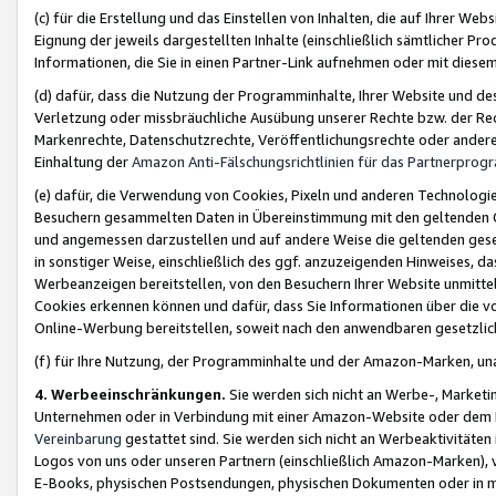
(c) für die Erstellung und das Einstellen von Inhalten, die auf Ihrer We
Eignung der jeweils dargestellten Inhalte (einschließlich sämtlicher 
Informationen, die Sie in einen Partner-Link aufnehmen oder mit diese
(d) dafür, dass die Nutzung der Programminhalte, Ihrer Website und des 
Verletzung oder missbräuchliche Ausübung unserer Rechte bzw. der Recht
Markenrechte, Datenschutzrechte, Veröffentlichungsrechte oder anderer
Einhaltung der
Amazon Anti-Fälschungsrichtlinien für das Partnerpro
(e) dafür, die Verwendung von Cookies, Pixeln und anderen Technologien
Besuchern gesammelten Daten in Übereinstimmung mit den geltenden Ge
und angemessen darzustellen und auf andere Weise die geltenden geset
in sonstiger Weise, einschließlich des ggf. anzuzeigenden Hinweises, d
Werbeanzeigen bereitstellen, von den Besuchern Ihrer Website unmitte
Cookies erkennen können und dafür, dass Sie Informationen über die v
Online-Werbung bereitstellen, soweit nach den anwendbaren gesetzlic
(f) für Ihre Nutzung, der Programminhalte und der Amazon-Marken, u
4. Werbeeinschränkungen.
Sie werden sich nicht an Werbe-, Market
Unternehmen oder in Verbindung mit einer Amazon-Website oder dem Pa
Vereinbarung
gestattet sind. Sie werden sich nicht an Werbeaktivitäten
Logos von uns oder unseren Partnern (einschließlich Amazon-Marken), 
E-Books, physischen Postsendungen, physischen Dokumenten oder in 