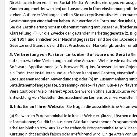
Direktnachrichten von Ihren Social-Media-Websites einfügen. vorausg
Kunden angemeldet werden) und ansonsten in Übereinstimmung mit der
stehen. Auf unser Verlangen stellen Sie uns repräsentative Mustermater
Bestimmungen eingehalten haben. Wir werden die Form und den Inhalt, di
Sie die Zertifizierung nicht in Übereinstimmung mit unserer Aufforderu
Klarstellung: (i) Für die Zwecke der geltenden Marketinggesetze (z. 
von 1991 und ähnlicher oder Nachfolgegesetze) sind Sie der „Absender“ j
Gesetze und Standards und Best Practices der Marketingbranche für 
5. Verbreitung von Partner-Links über Software und Geräte
Sie
nutzen bzw. keine Verlinkungen auf eine Amazon-Website wie nachsteh
Software-Applikationen (z. B. Browser Plug-ins, Browser Helper Objec
ein Endnutzer installieren und ausführen kann) und Geräten, einschlie
Zugelassenen Mobilen Anwendungen); oder (b) im Zusammenhang mit bzw.
Satellitenempfangsgeräte, Streaming-Video-Playern, Blu-Ray-Playern 
Viera Cast oder Vizio Internet Apps). Sie werden ohne ausdrückliche v
Entwicklung von Modellen des maschinellen Lernens oder verwandter 
6. Inhalte auf Ihrer Website
. Sie tragen die ausschließliche Verantwo
(a) Sie werden Programminhalte in keiner Weise ergänzen, löschen oder
Informationen; Sie dürfen aus einer Bilddatei bestehende Programminhal
erhalten bleiben bzw. aus Text bestehende Programminhalte so kürzen, 
Kürzung nicht sachlich falsch oder irreführend wird. Einige Arten von L