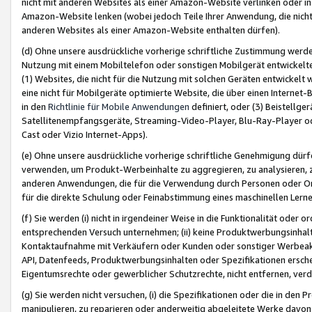
nicht mit anderen Websites als einer Amazon-Website verlinken oder i
Amazon-Website lenken (wobei jedoch Teile Ihrer Anwendung, die nich
anderen Websites als einer Amazon-Website enthalten dürfen).
(d) Ohne unsere ausdrückliche vorherige schriftliche Zustimmung werd
Nutzung mit einem Mobiltelefon oder sonstigen Mobilgerät entwickelt
(1) Websites, die nicht für die Nutzung mit solchen Geräten entwickelt
eine nicht für Mobilgeräte optimierte Website, die über einen Interne
in den
Richtlinie für Mobile Anwendungen
definiert, oder (3) Beistellge
Satellitenempfangsgeräte, Streaming-Video-Player, Blu-Ray-Player ode
Cast oder Vizio Internet-Apps).
(e) Ohne unsere ausdrückliche vorherige schriftliche Genehmigung dürfe
verwenden, um Produkt-Werbeinhalte zu aggregieren, zu analysieren, 
anderen Anwendungen, die für die Verwendung durch Personen oder Or
für die direkte Schulung oder Feinabstimmung eines maschinellen Lern
(f) Sie werden (i) nicht in irgendeiner Weise in die Funktionalität ode
entsprechenden Versuch unternehmen; (ii) keine Produktwerbungsinha
Kontaktaufnahme mit Verkäufern oder Kunden oder sonstiger Werbeaktiv
API, Datenfeeds, Produktwerbungsinhalten oder Spezifikationen erschei
Eigentumsrechte oder gewerblicher Schutzrechte, nicht entfernen, verd
(g) Sie werden nicht versuchen, (i) die Spezifikationen oder die in de
manipulieren, zu reparieren oder anderweitig abgeleitete Werke davon z