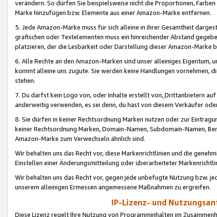
verändern. So dürfen Sie beispielsweise nicht die Proportionen, Farb
Marke hinzufügen bzw. Elemente aus einer Amazon-Marke entfernen.
5. Jede Amazon-Marke muss für sich alleine in ihrer Gesamtheit darge
grafischen oder Textelementen muss ein hinreichender Abstand gegebe
platzieren, der die Lesbarkeit oder Darstellung dieser Amazon-Marke b
6. Alle Rechte an den Amazon-Marken sind unser alleiniges Eigentum, 
kommt alleine uns zugute. Sie werden keine Handlungen vornehmen, 
stehen.
7. Du darfst kein Logo von, oder Inhalte erstellt von,
Drittanbietern au
anderweitig verwenden, es sei denn, du hast von diesem Verkäufer oder
8. Sie dürfen in keiner Rechtsordnung Marken nutzen oder zur Eintragu
keiner Rechtsordnung Marken, Domain-Namen, Subdomain-Namen, Benu
Amazon-Marke zum Verwechseln ähnlich sind.
Wir behalten uns das Recht vor, diese Markenrichtlinien und die gene
Einstellen einer Änderungsmitteilung oder überarbeiteter Markenricht
Wir behalten uns das Recht vor, gegen jede unbefugte Nutzung bzw. jede 
unserem alleinigen Ermessen angemessene Maßnahmen zu ergreifen.
IP-Lizenz- und Nutzungsan
Diese Lizenz regelt Ihre Nutzung von Programminhalten im Zusammen