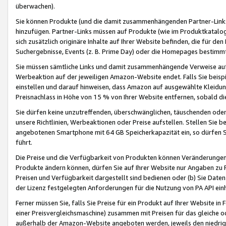
überwachen).
Sie können Produkte (und die damit zusammenhängenden Partner-Links)
hinzufügen. Partner-Links müssen auf Produkte (wie im Produktkatalog de
sich zusätzlich originäre Inhalte auf Ihrer Website befinden, die für 
Suchergebnisse, Events (z. B. Prime Day) oder die Homepages bestimmte
Sie müssen sämtliche Links und damit zusammenhängende Verweise auf z
Werbeaktion auf der jeweiligen Amazon-Website endet. Falls Sie beisp
einstellen und darauf hinweisen, dass Amazon auf ausgewählte Kleidun
Preisnachlass in Höhe von 15 % von Ihrer Website entfernen, sobald di
Sie dürfen keine unzutreffenden, überschwänglichen, täuschenden od
unsere Richtlinien, Werbeaktionen oder Preise aufstellen. Stellen Sie 
angebotenen Smartphone mit 64 GB Speicherkapazität ein, so dürfen S
führt.
Die Preise und die Verfügbarkeit von Produkten können Veränderungen 
Produkte ändern können, dürfen Sie auf Ihrer Website nur Angaben zu P
Preisen und Verfügbarkeit dargestellt sind bedienen oder (b) Sie Daten
der Lizenz festgelegten Anforderungen für die Nutzung von PA API einh
Ferner müssen Sie, falls Sie Preise für ein Produkt auf Ihrer Website in 
einer Preisvergleichsmaschine) zusammen mit Preisen für das gleiche o
außerhalb der Amazon-Website angeboten werden, jeweils den niedrigst