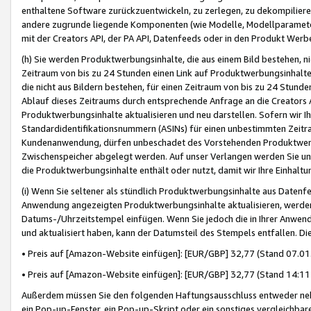
enthaltene Software zurückzuentwickeln, zu zerlegen, zu dekompilier
andere zugrunde liegende Komponenten (wie Modelle, Modellparameter
mit der Creators API, der PA API, Datenfeeds oder in den Produkt Werb
(h) Sie werden Produktwerbungsinhalte, die aus einem Bild bestehen, ni
Zeitraum von bis zu 24 Stunden einen Link auf Produktwerbungsinhalte
die nicht aus Bildern bestehen, für einen Zeitraum von bis zu 24 Stund
Ablauf dieses Zeitraums durch entsprechende Anfrage an die Creators 
Produktwerbungsinhalte aktualisieren und neu darstellen. Sofern wir Ih
Standardidentifikationsnummern (ASINs) für einen unbestimmten Zeitra
Kundenanwendung, dürfen unbeschadet des Vorstehenden Produktwerbu
Zwischenspeicher abgelegt werden. Auf unser Verlangen werden Sie un
die Produktwerbungsinhalte enthält oder nutzt, damit wir Ihre Einhalt
(i) Wenn Sie seltener als stündlich Produktwerbungsinhalte aus Datenfe
Anwendung angezeigten Produktwerbungsinhalte aktualisieren, werden 
Datums-/Uhrzeitstempel einfügen. Wenn Sie jedoch die in Ihrer Anwe
und aktualisiert haben, kann der Datumsteil des Stempels entfallen. Dies
• Preis auf [Amazon-Website einfügen]: [EUR/GBP] 32,77 (Stand 07.01.
• Preis auf [Amazon-Website einfügen]: [EUR/GBP] 32,77 (Stand 14:11 
Außerdem müssen Sie den folgenden Haftungsausschluss entweder neb
ein Pop-up-Fenster, ein Pop-up-Skript oder ein sonstiges vergleichba