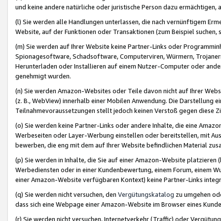
und keine andere natürliche oder juristische Person dazu ermächtigen, a
(l) Sie werden alle Handlungen unterlassen, die nach vernünftigem Erme
Website, auf der Funktionen oder Transaktionen (zum Beispiel suchen, s
(m) Sie werden auf Ihrer Website keine Partner-Links oder Programmin
Spionagesoftware, Schadsoftware, Computerviren, Würmern, Trojaner
Herunterladen oder Installieren auf einem Nutzer-Computer oder ande
genehmigt wurden.
(n) Sie werden Amazon-Websites oder Teile davon nicht auf Ihrer Websi
(z. B., WebView) innerhalb einer Mobilen Anwendung. Die Darstellung ein
Teilnahmevoraussetzungen stellt jedoch keinen Verstoß gegen diese Zif
(o) Sie werden keine Partner-Links oder andere Inhalte, die eine Am
Werbeseiten oder Layer-Werbung einstellen oder bereitstellen, mit Au
bewerben, die eng mit dem auf Ihrer Website befindlichen Material z
(p) Sie werden in Inhalte, die Sie auf einer Amazon-Website platzier
Werbediensten oder in einer Kundenbewertung, einem Forum, einem Wun
einer Amazon-Website verfügbaren Kontext) keine Partner-Links integr
(q) Sie werden nicht versuchen, den
Vergütungskatalog
zu umgehen oder
dass sich eine Webpage einer Amazon-Website im Browser eines Kunden 
(r) Sie werden nicht versuchen, Internetverkehr (Traffic) oder Vergü