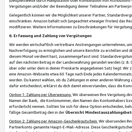
(beispielsweise durch Manipulation oder Kombination von Attributions-
Vergütungen und/oder der Beendigung deiner Teilnahme am Partnerp
Gelegentlich können wir die Möglichkeit unserer Partner, Standardv
einschränken. Amazon behält sich (ungeachtet etwaiger Fristen) das Re
modifizieren. Weitere Informationen zu Einschränkungen für Vergütung
6. Erfassung und Zahlung von Vergütungen
Wir werden wirtschaftlich vertretbare Anstrengungen unternehmen, um 
Nachverfolgung zu ermöglichen und unsere Berichte zu erstellen und di
diesem Monat verdient hast, zusammengefasst sind. Standardvergütung
auf den nächsten Betrag in der Landeswährung gerundet werden (z. B. C
über oder unter dem in deiner Preiskarte angegebenen Satz liegt. Wir
eine Amazon-Webseite etwa 60 Tage nach Ende jedes Kalendermonats, i
wurden. Du kannst wählen, ob du Zahlungen in einer anderen Währung
dafür entscheidest, erklärst du dich damit einverstanden, dass die K
Option 1: Zahlung per Überweisung.
Wir überweisen Ihre Vergütung dir
Namen der Bank, die Kontonummer, den Namen des Kontoinhabers bzw. a
erforderlich) nennen. Sollten Sie sich für diese Option entscheiden, be
fällige Gesamtbetrag den in der
Übersicht Mindestauszahlungsbet
Option 2: Zahlung per Amazon-Geschenkgutschein.
Wir übersenden Ihne
Partnerkonto genannte Haupt-E-Mail-Adresse. Diese Geschenkgutschei