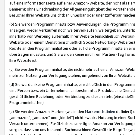
auf eine Informationsseite auf einer Amazon-Website, der nicht als Part
Bannern); ohne Einschränkung der Allgemeingültigkeit des Vorstehende
Besucher Ihrer Website unsichtbar, unlesbar oder unentzifferbar mache
(b) Sie werden Programminhalte bzw. Anwendungen, die Programminhalt
anzeigen, weder verkaufen noch weiterverkaufen, weitergeben, unterli
innerhalb von Werbung außerhalb Ihrer Website (einschließlich Werbun
Website oder einem Dienst (einschließlich Social Networking-Website
Rechte an den Programminhalten oder auf die Programminhalte an eine a
übertragen müssten, und Sie werden keine mit Ihrem Partner-Tag formati
Ihre Website ist.
(c) Sie werden Programminhalte, die nicht mehr auf einer Amazon-Websit
mehr zur Nutzung zur Verfügung stehen, umgehend von Ihrer Website e
(d) Sie werden keine Programminhalte, einschließlich in den Programmin
eine Person bzw. ein Unternehmen ein bestimmtes Produkt, eine Dienstle
geschäftlichen Beziehung oder Verbindung zu diesen steht (einschließli
Programminhalten).
(e) Sie werden Amazon-Marken (wie in den
Markenrichtlinien
definiert) 
„ammazon“, „amaozn“ und „kindel“) nicht zwecks Nutzung in einer Suc
Versuch unternehmen). Zusätzlich zu sonstigen Amazon zur Verfügung 
sorgen, dass von uns benannte Suchmaschinen Geschützte Begriffe (wie 