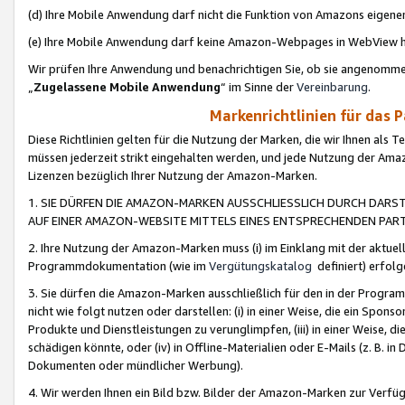
(d) Ihre Mobile Anwendung darf nicht die Funktion von Amazons eige
(e) Ihre Mobile Anwendung darf keine Amazon-Webpages in WebView 
Wir prüfen Ihre Anwendung und benachrichtigen Sie, ob sie angenomm
„
Zugelassene Mobile Anwendung
“ im Sinne der
Vereinbarung
.
Markenrichtlinien für das 
Diese Richtlinien gelten für die Nutzung der Marken, die wir Ihnen als 
müssen jederzeit strikt eingehalten werden, und jede Nutzung der Ama
Lizenzen bezüglich Ihrer Nutzung der Amazon-Marken.
1. SIE DÜRFEN DIE AMAZON-MARKEN AUSSCHLIESSLICH DURCH DARS
AUF EINER AMAZON-WEBSITE MITTELS EINES ENTSPRECHENDEN PART
2. Ihre Nutzung der Amazon-Marken muss (i) im Einklang mit der aktuells
Programmdokumentation (wie im
Vergütungskatalog
definiert) erfolg
3. Sie dürfen die Amazon-Marken ausschließlich für den in der Progr
nicht wie folgt nutzen oder darstellen: (i) in einer Weise, die ein Spo
Produkte und Dienstleistungen zu verunglimpfen, (iii) in einer Weise
schädigen könnte, oder (iv) in Offline-Materialien oder E-Mails (z. B.
Dokumenten oder mündlicher Werbung).
4. Wir werden Ihnen ein Bild bzw. Bilder der Amazon-Marken zur Verfüg