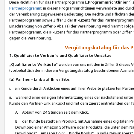
Diese Richtlinien für das Partnerprogramm („
Programmrichtlinien
“)
Partnerprogramm
; in diesen Programmrichtlinien verwendete und durch
der Vereinbarung zugewiesene Bedeutung. Die Rechte und Pflichten de
Partnerprogramm sowie Ziffer 3 der IP-Lizenz für das Partnerprogram
Einschränkung von Ziffer 6 Abs. (a) der Vereinbarung wird hiermit Fol
Partnerprogramm, die IP-Lizenz für das Partnerprogramm oder Ziffer 1
gegen die Vereinbarung.
Vergütungskatalog für das 
1. Qualifizierte Verkäufe und Qualifizierte Umsätze
„
Qualifizierte Verkäufe
“ werden von uns mit den in Ziffer 3 diese
(vorbehaltlich der in diesem Vergütungskatalog beschriebenen Ausnah
(a) Partner- Link auf Ihrer Site
:
i. ein Kunde durch Anklicken eines auf Ihrer Website platzierten Part
ii. während einer einzigen Internetsitzung eines der nachstehend unter (i)
Kunde den Partner-Link anklickt und mit dem zuerst eintretenden der f
A. Ablauf von 24 Stunden seit dem Klick,
B. der Kunde bestellt ein Produkt, mit Ausnahme eines digitalen P
Download einer Amazon Software oder Produkte, die unter dem N
Downloads“, „Amazon Coin“, „Kindle Books“, „Kindle Newspapers“, „