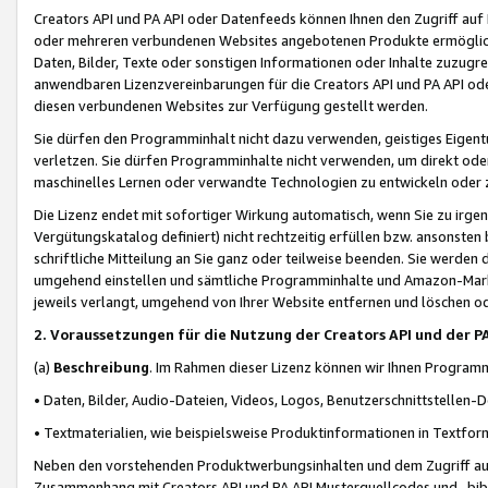
Creators API und PA API oder Datenfeeds können Ihnen den Zugriff auf D
oder mehreren verbundenen Websites angebotenen Produkte ermögliche
Daten, Bilder, Texte oder sonstigen Informationen oder Inhalte zuzugre
anwendbaren Lizenzvereinbarungen für die Creators API und PA API od
diesen verbundenen Websites zur Verfügung gestellt werden.
Sie dürfen den Programminhalt nicht dazu verwenden, geistiges Eigent
verletzen. Sie dürfen Programminhalte nicht verwenden, um direkt ode
maschinelles Lernen oder verwandte Technologien zu entwickeln oder zu
Die Lizenz endet mit sofortiger Wirkung automatisch, wenn Sie zu irg
Vergütungskatalog definiert) nicht rechtzeitig erfüllen bzw. ansonsten
schriftliche Mitteilung an Sie ganz oder teilweise beenden. Sie werden
umgehend einstellen und sämtliche Programminhalte und Amazon-Marke
jeweils verlangt, umgehend von Ihrer Website entfernen und löschen od
2. Voraussetzungen für die Nutzung der Creators API und der P
(a)
Beschreibung
. Im Rahmen dieser Lizenz können wir Ihnen Programmi
• Daten, Bilder, Audio-Dateien, Videos, Logos, Benutzerschnittstellen-
• Textmaterialien, wie beispielsweise Produktinformationen in Textfor
Neben den vorstehenden Produktwerbungsinhalten und dem Zugriff auf 
Zusammenhang mit Creators API und PA API Musterquellcodes und -bibli