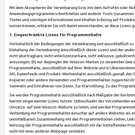
Mit dem Akzeptieren der Vereinbarung bzw. mit dem Aufrufen oder Nutz
Anwendungsprogrammierschnittstellen und anderer Tools (zusammen die
Texten und sonstigen Informationen und Inhalten in Bezug auf Produkte
nutzen können, erklären Sie sich damit einverstanden, an diese Lizenz 
1. Eingeschränkte Lizenz für Programminhalte
Vorbehaltlich der Bedingungen der Vereinbarung und ausschließlich z
Einhaltung der Vereinbarung (einschließlich dieser Lizenz und der ande
nicht übertragbare, nicht unterlizenzierbare, nicht exklusive, gebühren
anzuzeigen; (b) nur diejenigen der Amazon-Marken zu verwenden (wie in 
Programminhalte, ausschließlich auf Ihrer Website und in Übereinstimmu
API, Datenfeeds und Produkt-Werbeinhalte ausschließlich gemäß den Spe
Kopieren oder andere Verwenden von Programminhalten zugunsten Dri
Sammeln und Extrahieren von Daten. Zur Klarstellung: Zu den Program
Sie werden Programminhalte ausschließlich nach Maßgabe der Besti
hiermit eingeräumten Lizenz nutzen. Unbeschadet des Vorstehenden we
Umsätze auf eine Amazon-Website zu leiten, und werden Programminhal
Verbindung mit Programminhalten Besucher auf andere Websites als ein
unmittelbarem Zusammenhang mit den Programminhalten stehen, Links z
Nutzung der Programminhalte ausschließlich mit der betreffenden Pr
nicht mit einer anderen Webpage verlinken.