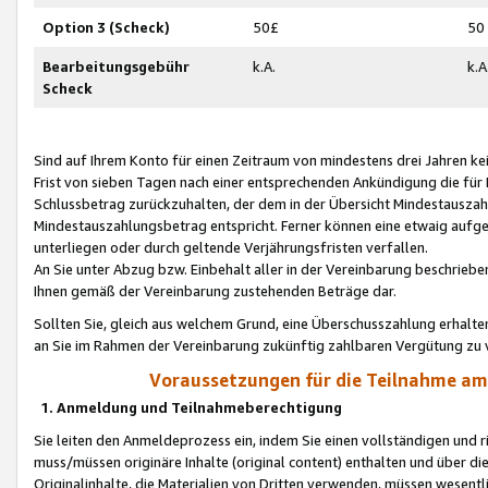
Option 3 (Scheck)
50£
50
Bearbeitungsgebühr
k.A.
k.A
Scheck
Sind auf Ihrem Konto für einen Zeitraum von mindestens drei Jahren kein
Frist von sieben Tagen nach einer entsprechenden Ankündigung die für
Schlussbetrag zurückzuhalten, der dem in der Übersicht Mindestausz
Mindestauszahlungsbetrag entspricht. Ferner können eine etwaig aufg
unterliegen oder durch geltende Verjährungsfristen verfallen.
An Sie unter Abzug bzw. Einbehalt aller in der Vereinbarung beschrieb
Ihnen gemäß der Vereinbarung zustehenden Beträge dar.
Sollten Sie, gleich aus welchem Grund, eine Überschusszahlung erhalte
an Sie im Rahmen der Vereinbarung zukünftig zahlbaren Vergütung zu 
Voraussetzungen für die Teilnahme a
1. Anmeldung und Teilnahmeberechtigung
Sie leiten den Anmeldeprozess ein, indem Sie einen vollständigen und 
muss/müssen originäre Inhalte (original content) enthalten und über d
Originalinhalte, die Materialien von Dritten verwenden, müssen wese