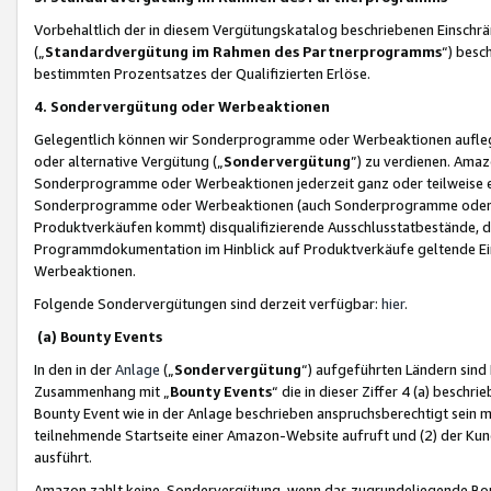
Vorbehaltlich der in diesem Vergütungskatalog beschriebenen Einschr
(„
Standardvergütung im Rahmen des Partnerprogramms
“) besc
bestimmten Prozentsatzes der Qualifizierten Erlöse.
4. Sondervergütung oder Werbeaktionen
Gelegentlich können wir Sonderprogramme oder Werbeaktionen auflegen,
oder alternative Vergütung („
Sondervergütung
”) zu verdienen. Amazo
Sonderprogramme oder Werbeaktionen jederzeit ganz oder teilweise einz
Sonderprogramme oder Werbeaktionen (auch Sonderprogramme oder We
Produktverkäufen kommt) disqualifizierende Ausschlusstatbestände, di
Programmdokumentation im Hinblick auf Produktverkäufe geltende E
Werbeaktionen.
Folgende Sondervergütungen sind derzeit verfügbar:
hier
.
(a) Bounty Events
In den in der
Anlage
(„
Sondervergütung
“) aufgeführten Ländern sind
Zusammenhang mit „
Bounty Events
“ die in dieser Ziffer 4 (a) besch
Bounty Event wie in der Anlage beschrieben anspruchsberechtigt sein mu
teilnehmende Startseite einer Amazon-Website aufruft und (2) der Kun
ausführt.
Amazon zahlt keine Sondervergütung, wenn das zugrundeliegende Boun