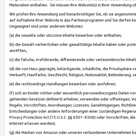
Materialien enthalten. Sie müssen Ihre Website(s) in Ihrer Anwendung ide
Wir prüfen Ihre Anwendung und benachrichtigen Sie, ob sie angenommen
auf Aufnahme Ihrer Website in das Partnerprogramm und Sie dürfen kei
Ungeeignet sind unter anderem Websites:
(a) die sexuelle oder obszöne Inhalte bewerben oder enthalten;
(b) die Gewalt verherrlichen oder gewalttätige Inhalte haben oder pot
anstiften,;
(c) die falsche, irreführende, diffamierende oder verleumderische Inha
(d) die von Hass geprägte, belästigende, schädliche, die Privatsphäre v
Herkunft, Hautfarbe, Geschlecht, Religion, Nationalität, Behinderung, 
(e) die rechtswidrige Handlungen bewerben oder ausführen;
(f) sich an Kinder richten oder wissentlich personenbezogene Daten vo
geltenden Gesetzen definiert) erheben, verwenden oder offenlegen, Vo
Regeln, Vorschriften, Anordnungen, Lizenzen, Genehmigungen, Richtlini
Entscheidungen oder andere Anforderungen einer zuständigen Regierung
Privacy Protection Act (15 U.S.C. §§ 6501-6506) oder Vorschriften, di
Internet erlassen wurden);
(g) die Marken von Amazon oder unseren verbundenen Unternehmen b