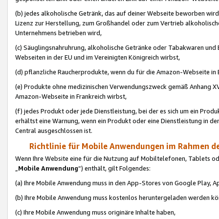
(b) jedes alkoholische Getränk, das auf deiner Webseite beworben wird
Lizenz zur Herstellung, zum Großhandel oder zum Vertrieb alkoholisch
Unternehmens betrieben wird,
(c) Säuglingsnahruhrung, alkoholische Getränke oder Tabakwaren und E
Webseiten in der EU und im Vereinigten Königreich wirbst,
(d) pflanzliche Raucherprodukte, wenn du für die Amazon-Webseite in B
(e) Produkte ohne medizinischen Verwendungszweck gemäß Anhang XVI 
Amazon-Webseite in Frankreich wirbst,
(f) jedes Produkt oder jede Dienstleistung, bei der es sich um ein Prod
erhältst eine Warnung, wenn ein Produkt oder eine Dienstleistung in de
Central ausgeschlossen ist.
Richtlinie für Mobile Anwendungen im Rahmen de
Wenn Ihre Website eine für die Nutzung auf Mobiltelefonen, Tablets 
„
Mobile Anwendung
“) enthält, gilt Folgendes:
(a) Ihre Mobile Anwendung muss in den App-Stores von Google Play, A
(b) Ihre Mobile Anwendung muss kostenlos heruntergeladen werden könn
(c) Ihre Mobile Anwendung muss originäre Inhalte haben,