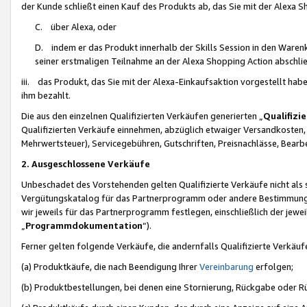
der Kunde schließt einen Kauf des Produkts ab, das Sie mit der Alexa 
C. über Alexa, oder
D. indem er das Produkt innerhalb der Skills Session in den Waren
seiner erstmaligen Teilnahme an der Alexa Shopping Action abschlie
iii. das Produkt, das Sie mit der Alexa-Einkaufsaktion vorgestellt ha
ihm bezahlt.
Die aus den einzelnen Qualifizierten Verkäufen generierten „
Qualifizi
Qualifizierten Verkäufe einnehmen, abzüglich etwaiger Versandkosten
Mehrwertsteuer), Servicegebühren, Gutschriften, Preisnachlässe, Bear
2. Ausgeschlossene Verkäufe
Unbeschadet des Vorstehenden gelten Qualifizierte Verkäufe nicht als
Vergütungskatalog für das Partnerprogramm oder andere Bestimmungen,
wir jeweils für das Partnerprogramm festlegen, einschließlich der jewe
„
Programmdokumentation
“).
Ferner gelten folgende Verkäufe, die andernfalls Qualifizierte Verkä
(a) Produktkäufe, die nach Beendigung Ihrer
Vereinbarung
erfolgen;
(b) Produktbestellungen, bei denen eine Stornierung, Rückgabe oder R