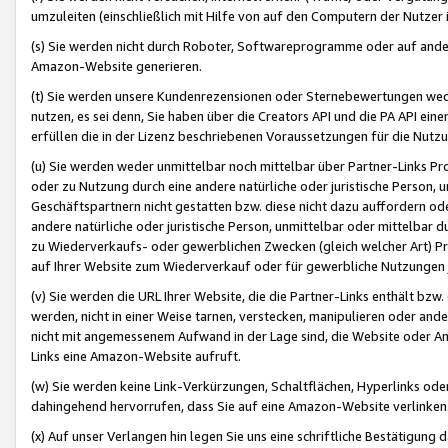
umzuleiten (einschließlich mit Hilfe von auf den Computern der Nutzer i
(s) Sie werden nicht durch Roboter, Softwareprogramme oder auf andere
Amazon-Website generieren.
(t) Sie werden unsere Kundenrezensionen oder Sternebewertungen wed
nutzen, es sei denn, Sie haben über die Creators API und die PA API e
erfüllen die in der Lizenz beschriebenen Voraussetzungen für die Nutzu
(u) Sie werden weder unmittelbar noch mittelbar über Partner-Links P
oder zu Nutzung durch eine andere natürliche oder juristische Person,
Geschäftspartnern nicht gestatten bzw. diese nicht dazu auffordern od
andere natürliche oder juristische Person, unmittelbar oder mittelbar
zu Wiederverkaufs- oder gewerblichen Zwecken (gleich welcher Art) 
auf Ihrer Website zum Wiederverkauf oder für gewerbliche Nutzungen 
(v) Sie werden die URL Ihrer Website, die die Partner-Links enthält b
werden, nicht in einer Weise tarnen, verstecken, manipulieren oder and
nicht mit angemessenem Aufwand in der Lage sind, die Website oder A
Links eine Amazon-Website aufruft.
(w) Sie werden keine Link-Verkürzungen, Schaltflächen, Hyperlinks ode
dahingehend hervorrufen, dass Sie auf eine Amazon-Website verlinken
(x) Auf unser Verlangen hin legen Sie uns eine schriftliche Bestätigung