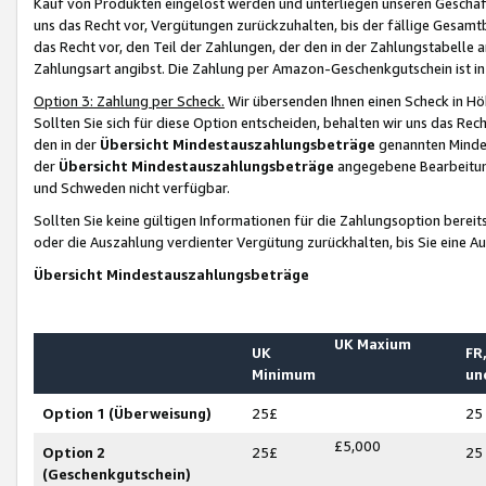
Kauf von Produkten eingelöst werden und unterliegen unseren Geschäf
uns das Recht vor, Vergütungen zurückzuhalten, bis der fällige Gesamt
das Recht vor, den Teil der Zahlungen, der den in der Zahlungstabelle 
Zahlungsart angibst. Die Zahlung per Amazon-Geschenkgutschein ist in
Option 3: Zahlung per Scheck.
Wir übersenden Ihnen einen Scheck in Höh
Sollten Sie sich für diese Option entscheiden, behalten wir uns das Rec
den in der
Übersicht Mindestauszahlungsbeträge
genannten Mindest
der
Übersicht Mindestauszahlungsbeträge
angegebene Bearbeitung
und Schweden nicht verfügbar.
Sollten Sie keine gültigen Informationen für die Zahlungsoption bereit
oder die Auszahlung verdienter Vergütung zurückhalten, bis Sie eine A
Übersicht Mindestauszahlungsbeträge
UK Maxium
UK
FR,
Minimum
un
Option 1 (Überweisung)
25£
25
£5,000
Option 2
25£
25
(Geschenkgutschein)