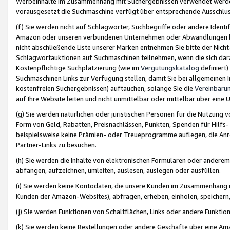
Werbeinhalte im Zusammenhang mit Suchergebnissen verwendet werden,
vorausgesetzt die Suchmaschine verfügt über entsprechende Ausschlu
(f) Sie werden nicht auf Schlagwörter, Suchbegriffe oder andere Ident
Amazon oder unseren verbundenen Unternehmen oder Abwandlungen bzw
nicht abschließende Liste unserer Marken entnehmen Sie bitte der Nich
Schlagwortauktionen auf Suchmaschinen teilnehmen, wenn die sich da
Kostenpflichtige Suchplatzierung (wie im
Vergütungskatalog
definiert
Suchmaschinen Links zur Verfügung stellen, damit Sie bei allgemeinen I
kostenfreien Suchergebnissen) auftauchen, solange Sie die
Vereinbaru
auf Ihre Website leiten und nicht unmittelbar oder mittelbar über eine
(g) Sie werden natürlichen oder juristischen Personen für die Nutzung 
Form von Geld, Rabatten, Preisnachlässen, Punkten, Spenden für Hilfs
beispielsweise keine Prämien- oder Treueprogramme auflegen, die Anrei
Partner-Links zu besuchen.
(h) Sie werden die Inhalte von elektronischen Formularen oder anderem M
abfangen, aufzeichnen, umleiten, auslesen, auslegen oder ausfüllen.
(i) Sie werden keine Kontodaten, die unsere Kunden im Zusammenhang 
Kunden der Amazon-Websites), abfragen, erheben, einholen, speichern,
(j) Sie werden Funktionen von Schaltflächen, Links oder andere Funkti
(k) Sie werden keine Bestellungen oder andere Geschäfte über eine Ama