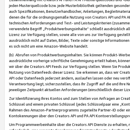
jeden Musterquellcode bzw. jede Musterbibliothek geltenden gesonder
auch Spezifikationen, Benutzerhandbücher, Anleitungen, Begleitmaterial
denen die für die ordnungsgemäße Nutzung von Creators API und PA A
technischen Anforderungen und Test- und Leistungskriterien (zusammen
verwendete Begriff „Produktwerbungsinhalte“ schließt ausdrücklich al
Lizenz zur Verfügung stellen, sowie alle von uns zur Verfügung gestel
ausdrücklich nicht auf Daten, Bilder, Texte oder sonstige Informatione
es sich nicht um eine Amazon-Website handelt.
(b) Abrufen von Produktwerbungsinhalten. Sie können Produkt-Werbein
ausdrückliche vorherige schriftliche Genehmigung erteilt haben, könn
wir über die Creators API Feeds zur Verfügung stellen. Wenn Sie Produk
Nutzung von Datenfeeds dieser Lizenz. Sie erkennen an, dass wir Creat
API oder Datenfeeds jederzeit ändern, auslaufen lassen oder neu veröffe
Verantwortung liegt, sicherzustellen, dass Ihr Zugriff auf die und Ihr
jeweiligen Zeitpunkt aktuellen Anforderungen (einschließlich dieser Liz
Zur Identifizierung Ihres Kontos und zum Stellen von Anfragen an Crea
Schlüssel und einem privaten Schlüssel (jedes Schlüsselpaar eine „Kon
Rahmen des Amazon-Partnerprogramms zugeteilte Partner-ID oder ein
Kontokennungen über den Creators API und PA API Kontoerstellungspro
Um Programmwerbeinhalte über die Creators API Dienste zu erhalten, m