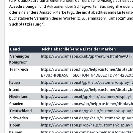
(c) Produktkäufe durch einen Kunden, der durch eine Anzeige auf eine 
Ausschreibungen und Auktionen über Schlagwörter, Suchbegriffe oder 
oder eine andere Amazon-Marke (vgl. die nicht abschließende Liste un
buchstabierte Varianten dieser Wörter (z. B. „ammazon“, „amaozn“ und „
Suchplatzierung
”);
Land
Nicht abschließende Liste der Marken
Vereinigtes
https://www.amazon.co.uk/gp/feature.html?ie=U
Königreich
Frankreich
https://www.amazon.fr/gp/help/customer/displa
E78834F9BA58__SECTION_64DE0ED1D744420E9
Italien
https://www.amazon.it/gp/help/customer/display
Irland
https://www.amazon.ie/gp/help/customer/displa
Niederlande
https://www.amazon.nl/gp/help/customer/display
Spanien
https://www.amazon.es/gp/help/customer/display
Deutschland
https://www.amazon.de/gp/help/customer/displa
Schweden
https://www.amazon.de/gp/help/customer/displa
Polen
https://www.amazon.pl/gp/help/customer/display
Belgien
https://www.amazon.com.be/gp/help/customer/d