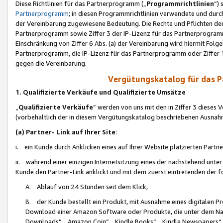
Diese Richtlinien für das Partnerprogramm („
Programmrichtlinien
“)
Partnerprogramm
; in diesen Programmrichtlinien verwendete und durch
der Vereinbarung zugewiesene Bedeutung. Die Rechte und Pflichten de
Partnerprogramm sowie Ziffer 3 der IP-Lizenz für das Partnerprogram
Einschränkung von Ziffer 6 Abs. (a) der Vereinbarung wird hiermit Fol
Partnerprogramm, die IP-Lizenz für das Partnerprogramm oder Ziffer 1
gegen die Vereinbarung.
Vergütungskatalog für das 
1. Qualifizierte Verkäufe und Qualifizierte Umsätze
„
Qualifizierte Verkäufe
“ werden von uns mit den in Ziffer 3 diese
(vorbehaltlich der in diesem Vergütungskatalog beschriebenen Ausnah
(a) Partner- Link auf Ihrer Site
:
i. ein Kunde durch Anklicken eines auf Ihrer Website platzierten Part
ii. während einer einzigen Internetsitzung eines der nachstehend unter (i)
Kunde den Partner-Link anklickt und mit dem zuerst eintretenden der f
A. Ablauf von 24 Stunden seit dem Klick,
B. der Kunde bestellt ein Produkt, mit Ausnahme eines digitalen P
Download einer Amazon Software oder Produkte, die unter dem N
Downloads“, „Amazon Coin“, „Kindle Books“, „Kindle Newspapers“, „