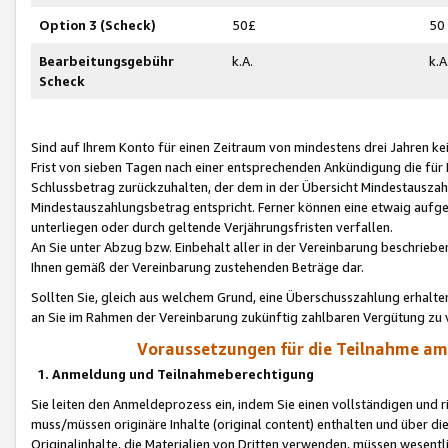
Option 3 (Scheck)
50£
50
Bearbeitungsgebühr
k.A.
k.A
Scheck
Sind auf Ihrem Konto für einen Zeitraum von mindestens drei Jahren kein
Frist von sieben Tagen nach einer entsprechenden Ankündigung die für
Schlussbetrag zurückzuhalten, der dem in der Übersicht Mindestausz
Mindestauszahlungsbetrag entspricht. Ferner können eine etwaig aufg
unterliegen oder durch geltende Verjährungsfristen verfallen.
An Sie unter Abzug bzw. Einbehalt aller in der Vereinbarung beschrieb
Ihnen gemäß der Vereinbarung zustehenden Beträge dar.
Sollten Sie, gleich aus welchem Grund, eine Überschusszahlung erhalte
an Sie im Rahmen der Vereinbarung zukünftig zahlbaren Vergütung zu 
Voraussetzungen für die Teilnahme a
1. Anmeldung und Teilnahmeberechtigung
Sie leiten den Anmeldeprozess ein, indem Sie einen vollständigen und 
muss/müssen originäre Inhalte (original content) enthalten und über d
Originalinhalte, die Materialien von Dritten verwenden, müssen wese