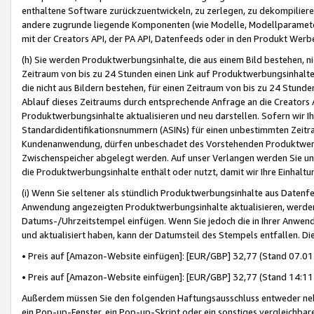
enthaltene Software zurückzuentwickeln, zu zerlegen, zu dekompilier
andere zugrunde liegende Komponenten (wie Modelle, Modellparameter
mit der Creators API, der PA API, Datenfeeds oder in den Produkt Werb
(h) Sie werden Produktwerbungsinhalte, die aus einem Bild bestehen, ni
Zeitraum von bis zu 24 Stunden einen Link auf Produktwerbungsinhalte
die nicht aus Bildern bestehen, für einen Zeitraum von bis zu 24 Stund
Ablauf dieses Zeitraums durch entsprechende Anfrage an die Creators 
Produktwerbungsinhalte aktualisieren und neu darstellen. Sofern wir Ih
Standardidentifikationsnummern (ASINs) für einen unbestimmten Zeitra
Kundenanwendung, dürfen unbeschadet des Vorstehenden Produktwerbu
Zwischenspeicher abgelegt werden. Auf unser Verlangen werden Sie un
die Produktwerbungsinhalte enthält oder nutzt, damit wir Ihre Einhalt
(i) Wenn Sie seltener als stündlich Produktwerbungsinhalte aus Datenfe
Anwendung angezeigten Produktwerbungsinhalte aktualisieren, werden 
Datums-/Uhrzeitstempel einfügen. Wenn Sie jedoch die in Ihrer Anwe
und aktualisiert haben, kann der Datumsteil des Stempels entfallen. Dies
• Preis auf [Amazon-Website einfügen]: [EUR/GBP] 32,77 (Stand 07.01.
• Preis auf [Amazon-Website einfügen]: [EUR/GBP] 32,77 (Stand 14:11 
Außerdem müssen Sie den folgenden Haftungsausschluss entweder neb
ein Pop-up-Fenster, ein Pop-up-Skript oder ein sonstiges vergleichba