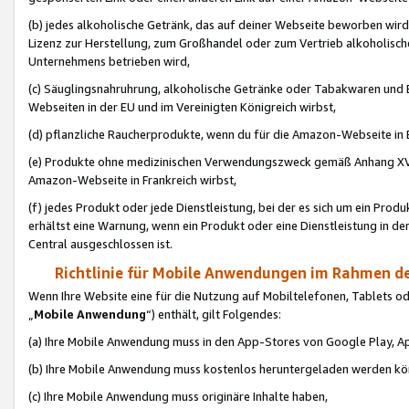
(b) jedes alkoholische Getränk, das auf deiner Webseite beworben wird
Lizenz zur Herstellung, zum Großhandel oder zum Vertrieb alkoholisch
Unternehmens betrieben wird,
(c) Säuglingsnahruhrung, alkoholische Getränke oder Tabakwaren und E
Webseiten in der EU und im Vereinigten Königreich wirbst,
(d) pflanzliche Raucherprodukte, wenn du für die Amazon-Webseite in B
(e) Produkte ohne medizinischen Verwendungszweck gemäß Anhang XVI 
Amazon-Webseite in Frankreich wirbst,
(f) jedes Produkt oder jede Dienstleistung, bei der es sich um ein Prod
erhältst eine Warnung, wenn ein Produkt oder eine Dienstleistung in de
Central ausgeschlossen ist.
Richtlinie für Mobile Anwendungen im Rahmen de
Wenn Ihre Website eine für die Nutzung auf Mobiltelefonen, Tablets 
„
Mobile Anwendung
“) enthält, gilt Folgendes:
(a) Ihre Mobile Anwendung muss in den App-Stores von Google Play, A
(b) Ihre Mobile Anwendung muss kostenlos heruntergeladen werden könn
(c) Ihre Mobile Anwendung muss originäre Inhalte haben,