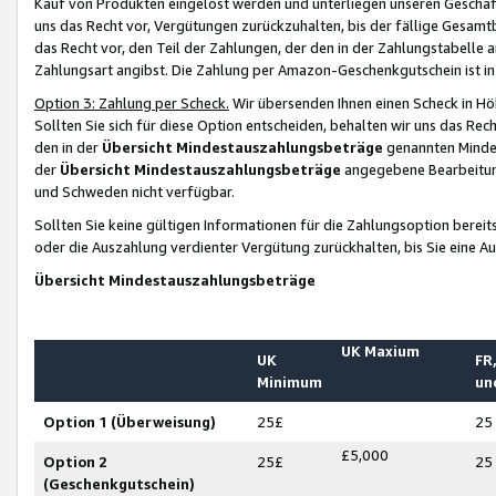
Kauf von Produkten eingelöst werden und unterliegen unseren Geschäf
uns das Recht vor, Vergütungen zurückzuhalten, bis der fällige Gesamt
das Recht vor, den Teil der Zahlungen, der den in der Zahlungstabelle 
Zahlungsart angibst. Die Zahlung per Amazon-Geschenkgutschein ist in
Option 3: Zahlung per Scheck.
Wir übersenden Ihnen einen Scheck in Höh
Sollten Sie sich für diese Option entscheiden, behalten wir uns das Rec
den in der
Übersicht Mindestauszahlungsbeträge
genannten Mindest
der
Übersicht Mindestauszahlungsbeträge
angegebene Bearbeitung
und Schweden nicht verfügbar.
Sollten Sie keine gültigen Informationen für die Zahlungsoption bereit
oder die Auszahlung verdienter Vergütung zurückhalten, bis Sie eine A
Übersicht Mindestauszahlungsbeträge
UK Maxium
UK
FR,
Minimum
un
Option 1 (Überweisung)
25£
25
£5,000
Option 2
25£
25
(Geschenkgutschein)