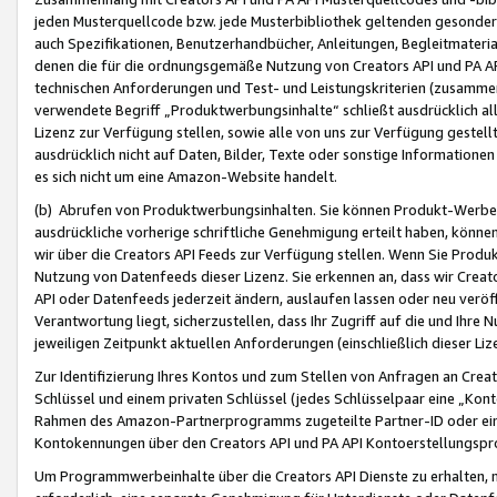
jeden Musterquellcode bzw. jede Musterbibliothek geltenden gesonder
auch Spezifikationen, Benutzerhandbücher, Anleitungen, Begleitmaterial
denen die für die ordnungsgemäße Nutzung von Creators API und PA A
technischen Anforderungen und Test- und Leistungskriterien (zusammen
verwendete Begriff „Produktwerbungsinhalte“ schließt ausdrücklich al
Lizenz zur Verfügung stellen, sowie alle von uns zur Verfügung gestel
ausdrücklich nicht auf Daten, Bilder, Texte oder sonstige Informatione
es sich nicht um eine Amazon-Website handelt.
(b) Abrufen von Produktwerbungsinhalten. Sie können Produkt-Werbein
ausdrückliche vorherige schriftliche Genehmigung erteilt haben, könn
wir über die Creators API Feeds zur Verfügung stellen. Wenn Sie Produk
Nutzung von Datenfeeds dieser Lizenz. Sie erkennen an, dass wir Creat
API oder Datenfeeds jederzeit ändern, auslaufen lassen oder neu veröffe
Verantwortung liegt, sicherzustellen, dass Ihr Zugriff auf die und Ihr
jeweiligen Zeitpunkt aktuellen Anforderungen (einschließlich dieser Liz
Zur Identifizierung Ihres Kontos und zum Stellen von Anfragen an Crea
Schlüssel und einem privaten Schlüssel (jedes Schlüsselpaar eine „Kon
Rahmen des Amazon-Partnerprogramms zugeteilte Partner-ID oder ein
Kontokennungen über den Creators API und PA API Kontoerstellungspro
Um Programmwerbeinhalte über die Creators API Dienste zu erhalten, m