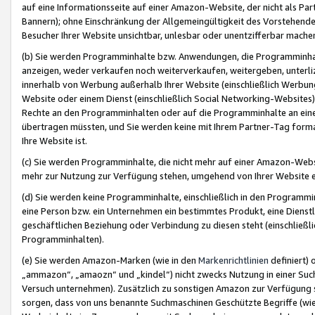
auf eine Informationsseite auf einer Amazon-Website, der nicht als Part
Bannern); ohne Einschränkung der Allgemeingültigkeit des Vorstehende
Besucher Ihrer Website unsichtbar, unlesbar oder unentzifferbar mache
(b) Sie werden Programminhalte bzw. Anwendungen, die Programminhalt
anzeigen, weder verkaufen noch weiterverkaufen, weitergeben, unterli
innerhalb von Werbung außerhalb Ihrer Website (einschließlich Werbun
Website oder einem Dienst (einschließlich Social Networking-Website
Rechte an den Programminhalten oder auf die Programminhalte an eine a
übertragen müssten, und Sie werden keine mit Ihrem Partner-Tag formati
Ihre Website ist.
(c) Sie werden Programminhalte, die nicht mehr auf einer Amazon-Websit
mehr zur Nutzung zur Verfügung stehen, umgehend von Ihrer Website e
(d) Sie werden keine Programminhalte, einschließlich in den Programmin
eine Person bzw. ein Unternehmen ein bestimmtes Produkt, eine Dienstle
geschäftlichen Beziehung oder Verbindung zu diesen steht (einschließli
Programminhalten).
(e) Sie werden Amazon-Marken (wie in den
Markenrichtlinien
definiert) 
„ammazon“, „amaozn“ und „kindel“) nicht zwecks Nutzung in einer Suc
Versuch unternehmen). Zusätzlich zu sonstigen Amazon zur Verfügung 
sorgen, dass von uns benannte Suchmaschinen Geschützte Begriffe (wie 