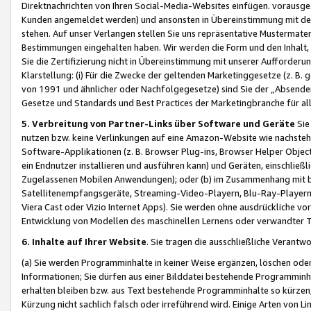
Direktnachrichten von Ihren Social-Media-Websites einfügen. vorausg
Kunden angemeldet werden) und ansonsten in Übereinstimmung mit der
stehen. Auf unser Verlangen stellen Sie uns repräsentative Mustermater
Bestimmungen eingehalten haben. Wir werden die Form und den Inhalt, di
Sie die Zertifizierung nicht in Übereinstimmung mit unserer Aufforderu
Klarstellung: (i) Für die Zwecke der geltenden Marketinggesetze (z. 
von 1991 und ähnlicher oder Nachfolgegesetze) sind Sie der „Absender“ j
Gesetze und Standards und Best Practices der Marketingbranche für 
5. Verbreitung von Partner-Links über Software und Geräte
Sie
nutzen bzw. keine Verlinkungen auf eine Amazon-Website wie nachsteh
Software-Applikationen (z. B. Browser Plug-ins, Browser Helper Objec
ein Endnutzer installieren und ausführen kann) und Geräten, einschlie
Zugelassenen Mobilen Anwendungen); oder (b) im Zusammenhang mit bzw.
Satellitenempfangsgeräte, Streaming-Video-Playern, Blu-Ray-Playern 
Viera Cast oder Vizio Internet Apps). Sie werden ohne ausdrückliche v
Entwicklung von Modellen des maschinellen Lernens oder verwandter 
6. Inhalte auf Ihrer Website
. Sie tragen die ausschließliche Verantwo
(a) Sie werden Programminhalte in keiner Weise ergänzen, löschen oder
Informationen; Sie dürfen aus einer Bilddatei bestehende Programminhal
erhalten bleiben bzw. aus Text bestehende Programminhalte so kürzen, 
Kürzung nicht sachlich falsch oder irreführend wird. Einige Arten von L