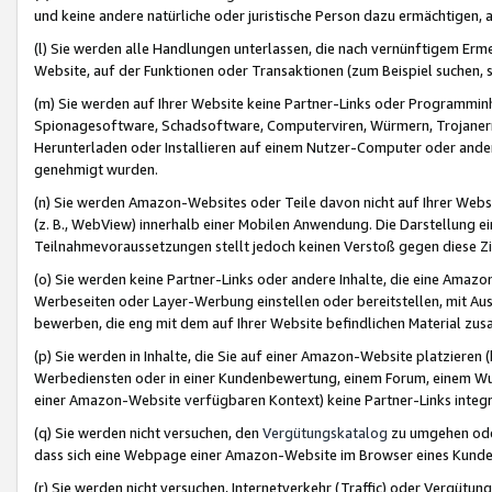
und keine andere natürliche oder juristische Person dazu ermächtigen, a
(l) Sie werden alle Handlungen unterlassen, die nach vernünftigem Erme
Website, auf der Funktionen oder Transaktionen (zum Beispiel suchen, s
(m) Sie werden auf Ihrer Website keine Partner-Links oder Programmin
Spionagesoftware, Schadsoftware, Computerviren, Würmern, Trojaner
Herunterladen oder Installieren auf einem Nutzer-Computer oder ande
genehmigt wurden.
(n) Sie werden Amazon-Websites oder Teile davon nicht auf Ihrer Websi
(z. B., WebView) innerhalb einer Mobilen Anwendung. Die Darstellung ein
Teilnahmevoraussetzungen stellt jedoch keinen Verstoß gegen diese Zif
(o) Sie werden keine Partner-Links oder andere Inhalte, die eine Am
Werbeseiten oder Layer-Werbung einstellen oder bereitstellen, mit Au
bewerben, die eng mit dem auf Ihrer Website befindlichen Material z
(p) Sie werden in Inhalte, die Sie auf einer Amazon-Website platzier
Werbediensten oder in einer Kundenbewertung, einem Forum, einem Wun
einer Amazon-Website verfügbaren Kontext) keine Partner-Links integr
(q) Sie werden nicht versuchen, den
Vergütungskatalog
zu umgehen oder
dass sich eine Webpage einer Amazon-Website im Browser eines Kunden 
(r) Sie werden nicht versuchen, Internetverkehr (Traffic) oder Vergü