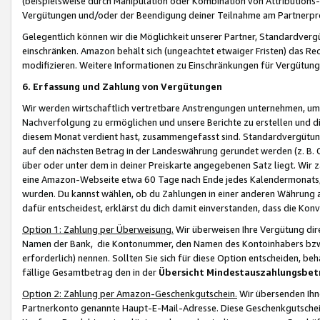
(beispielsweise durch Manipulation oder Kombination von Attributions-
Vergütungen und/oder der Beendigung deiner Teilnahme am Partnerp
Gelegentlich können wir die Möglichkeit unserer Partner, Standardv
einschränken. Amazon behält sich (ungeachtet etwaiger Fristen) das Re
modifizieren. Weitere Informationen zu Einschränkungen für Vergütung
6. Erfassung und Zahlung von Vergütungen
Wir werden wirtschaftlich vertretbare Anstrengungen unternehmen, um 
Nachverfolgung zu ermöglichen und unsere Berichte zu erstellen und di
diesem Monat verdient hast, zusammengefasst sind. Standardvergütung
auf den nächsten Betrag in der Landeswährung gerundet werden (z. B. C
über oder unter dem in deiner Preiskarte angegebenen Satz liegt. Wir
eine Amazon-Webseite etwa 60 Tage nach Ende jedes Kalendermonats, i
wurden. Du kannst wählen, ob du Zahlungen in einer anderen Währung
dafür entscheidest, erklärst du dich damit einverstanden, dass die K
Option 1: Zahlung per Überweisung.
Wir überweisen Ihre Vergütung dir
Namen der Bank, die Kontonummer, den Namen des Kontoinhabers bzw. a
erforderlich) nennen. Sollten Sie sich für diese Option entscheiden, be
fällige Gesamtbetrag den in der
Übersicht Mindestauszahlungsbet
Option 2: Zahlung per Amazon-Geschenkgutschein.
Wir übersenden Ihne
Partnerkonto genannte Haupt-E-Mail-Adresse. Diese Geschenkgutschei