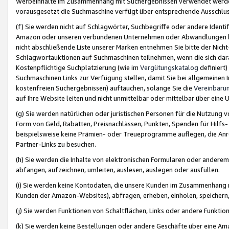
Werbeinhalte im Zusammenhang mit Suchergebnissen verwendet werden,
vorausgesetzt die Suchmaschine verfügt über entsprechende Ausschlu
(f) Sie werden nicht auf Schlagwörter, Suchbegriffe oder andere Ident
Amazon oder unseren verbundenen Unternehmen oder Abwandlungen bzw
nicht abschließende Liste unserer Marken entnehmen Sie bitte der Nich
Schlagwortauktionen auf Suchmaschinen teilnehmen, wenn die sich da
Kostenpflichtige Suchplatzierung (wie im
Vergütungskatalog
definiert
Suchmaschinen Links zur Verfügung stellen, damit Sie bei allgemeinen I
kostenfreien Suchergebnissen) auftauchen, solange Sie die
Vereinbaru
auf Ihre Website leiten und nicht unmittelbar oder mittelbar über eine
(g) Sie werden natürlichen oder juristischen Personen für die Nutzung 
Form von Geld, Rabatten, Preisnachlässen, Punkten, Spenden für Hilfs
beispielsweise keine Prämien- oder Treueprogramme auflegen, die Anrei
Partner-Links zu besuchen.
(h) Sie werden die Inhalte von elektronischen Formularen oder anderem M
abfangen, aufzeichnen, umleiten, auslesen, auslegen oder ausfüllen.
(i) Sie werden keine Kontodaten, die unsere Kunden im Zusammenhang 
Kunden der Amazon-Websites), abfragen, erheben, einholen, speichern,
(j) Sie werden Funktionen von Schaltflächen, Links oder andere Funkti
(k) Sie werden keine Bestellungen oder andere Geschäfte über eine Ama