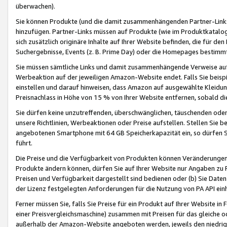
überwachen).
Sie können Produkte (und die damit zusammenhängenden Partner-Links)
hinzufügen. Partner-Links müssen auf Produkte (wie im Produktkatalog de
sich zusätzlich originäre Inhalte auf Ihrer Website befinden, die für 
Suchergebnisse, Events (z. B. Prime Day) oder die Homepages bestimmte
Sie müssen sämtliche Links und damit zusammenhängende Verweise auf z
Werbeaktion auf der jeweiligen Amazon-Website endet. Falls Sie beisp
einstellen und darauf hinweisen, dass Amazon auf ausgewählte Kleidun
Preisnachlass in Höhe von 15 % von Ihrer Website entfernen, sobald di
Sie dürfen keine unzutreffenden, überschwänglichen, täuschenden od
unsere Richtlinien, Werbeaktionen oder Preise aufstellen. Stellen Sie 
angebotenen Smartphone mit 64 GB Speicherkapazität ein, so dürfen S
führt.
Die Preise und die Verfügbarkeit von Produkten können Veränderungen 
Produkte ändern können, dürfen Sie auf Ihrer Website nur Angaben zu P
Preisen und Verfügbarkeit dargestellt sind bedienen oder (b) Sie Daten
der Lizenz festgelegten Anforderungen für die Nutzung von PA API einh
Ferner müssen Sie, falls Sie Preise für ein Produkt auf Ihrer Website in 
einer Preisvergleichsmaschine) zusammen mit Preisen für das gleiche o
außerhalb der Amazon-Website angeboten werden, jeweils den niedrigst