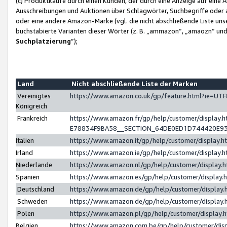
(c) Produktkäufe durch einen Kunden, der durch eine Anzeige auf eine 
Ausschreibungen und Auktionen über Schlagwörter, Suchbegriffe oder 
oder eine andere Amazon-Marke (vgl. die nicht abschließende Liste un
buchstabierte Varianten dieser Wörter (z. B. „ammazon“, „amaozn“ und „
Suchplatzierung
”);
Land
Nicht abschließende Liste der Marken
Vereinigtes
https://www.amazon.co.uk/gp/feature.html?ie=U
Königreich
Frankreich
https://www.amazon.fr/gp/help/customer/displa
E78834F9BA58__SECTION_64DE0ED1D744420E9
Italien
https://www.amazon.it/gp/help/customer/display
Irland
https://www.amazon.ie/gp/help/customer/displa
Niederlande
https://www.amazon.nl/gp/help/customer/display
Spanien
https://www.amazon.es/gp/help/customer/display
Deutschland
https://www.amazon.de/gp/help/customer/displa
Schweden
https://www.amazon.de/gp/help/customer/displa
Polen
https://www.amazon.pl/gp/help/customer/display
Belgien
https://www.amazon.com.be/gp/help/customer/d