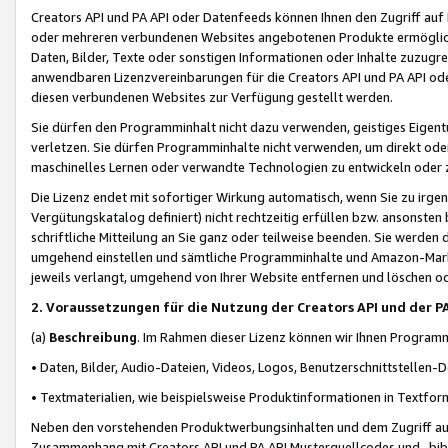
Creators API und PA API oder Datenfeeds können Ihnen den Zugriff auf D
oder mehreren verbundenen Websites angebotenen Produkte ermögliche
Daten, Bilder, Texte oder sonstigen Informationen oder Inhalte zuzugre
anwendbaren Lizenzvereinbarungen für die Creators API und PA API od
diesen verbundenen Websites zur Verfügung gestellt werden.
Sie dürfen den Programminhalt nicht dazu verwenden, geistiges Eigent
verletzen. Sie dürfen Programminhalte nicht verwenden, um direkt ode
maschinelles Lernen oder verwandte Technologien zu entwickeln oder zu
Die Lizenz endet mit sofortiger Wirkung automatisch, wenn Sie zu irg
Vergütungskatalog definiert) nicht rechtzeitig erfüllen bzw. ansonsten
schriftliche Mitteilung an Sie ganz oder teilweise beenden. Sie werden
umgehend einstellen und sämtliche Programminhalte und Amazon-Marke
jeweils verlangt, umgehend von Ihrer Website entfernen und löschen od
2. Voraussetzungen für die Nutzung der Creators API und der P
(a)
Beschreibung
. Im Rahmen dieser Lizenz können wir Ihnen Programmi
• Daten, Bilder, Audio-Dateien, Videos, Logos, Benutzerschnittstellen-
• Textmaterialien, wie beispielsweise Produktinformationen in Textfor
Neben den vorstehenden Produktwerbungsinhalten und dem Zugriff auf 
Zusammenhang mit Creators API und PA API Musterquellcodes und -bibli