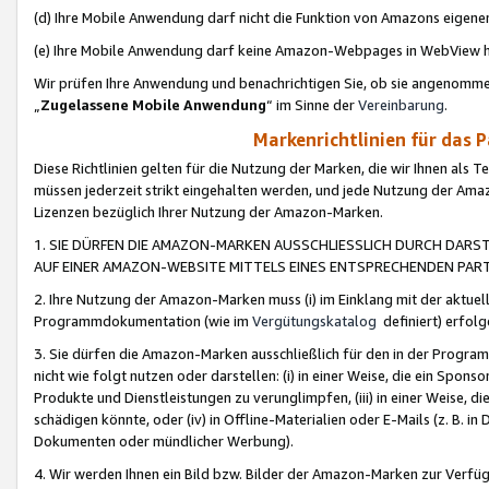
(d) Ihre Mobile Anwendung darf nicht die Funktion von Amazons eige
(e) Ihre Mobile Anwendung darf keine Amazon-Webpages in WebView 
Wir prüfen Ihre Anwendung und benachrichtigen Sie, ob sie angenomm
„
Zugelassene Mobile Anwendung
“ im Sinne der
Vereinbarung
.
Markenrichtlinien für das 
Diese Richtlinien gelten für die Nutzung der Marken, die wir Ihnen als 
müssen jederzeit strikt eingehalten werden, und jede Nutzung der Ama
Lizenzen bezüglich Ihrer Nutzung der Amazon-Marken.
1. SIE DÜRFEN DIE AMAZON-MARKEN AUSSCHLIESSLICH DURCH DARS
AUF EINER AMAZON-WEBSITE MITTELS EINES ENTSPRECHENDEN PART
2. Ihre Nutzung der Amazon-Marken muss (i) im Einklang mit der aktuells
Programmdokumentation (wie im
Vergütungskatalog
definiert) erfolg
3. Sie dürfen die Amazon-Marken ausschließlich für den in der Progr
nicht wie folgt nutzen oder darstellen: (i) in einer Weise, die ein Spo
Produkte und Dienstleistungen zu verunglimpfen, (iii) in einer Weise
schädigen könnte, oder (iv) in Offline-Materialien oder E-Mails (z. B.
Dokumenten oder mündlicher Werbung).
4. Wir werden Ihnen ein Bild bzw. Bilder der Amazon-Marken zur Verfüg