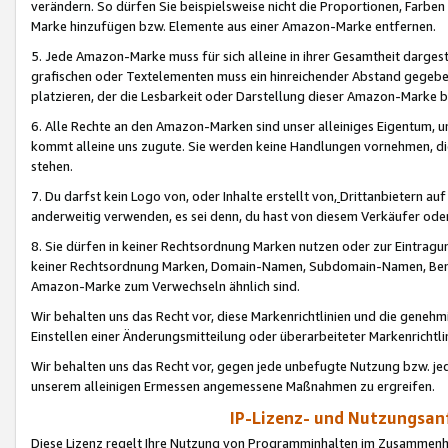
verändern. So dürfen Sie beispielsweise nicht die Proportionen, Farb
Marke hinzufügen bzw. Elemente aus einer Amazon-Marke entfernen.
5. Jede Amazon-Marke muss für sich alleine in ihrer Gesamtheit darge
grafischen oder Textelementen muss ein hinreichender Abstand gegebe
platzieren, der die Lesbarkeit oder Darstellung dieser Amazon-Marke b
6. Alle Rechte an den Amazon-Marken sind unser alleiniges Eigentum, 
kommt alleine uns zugute. Sie werden keine Handlungen vornehmen, 
stehen.
7. Du darfst kein Logo von, oder Inhalte erstellt von,
Drittanbietern au
anderweitig verwenden, es sei denn, du hast von diesem Verkäufer oder
8. Sie dürfen in keiner Rechtsordnung Marken nutzen oder zur Eintragu
keiner Rechtsordnung Marken, Domain-Namen, Subdomain-Namen, Benu
Amazon-Marke zum Verwechseln ähnlich sind.
Wir behalten uns das Recht vor, diese Markenrichtlinien und die gene
Einstellen einer Änderungsmitteilung oder überarbeiteter Markenricht
Wir behalten uns das Recht vor, gegen jede unbefugte Nutzung bzw. jede 
unserem alleinigen Ermessen angemessene Maßnahmen zu ergreifen.
IP-Lizenz- und Nutzungsan
Diese Lizenz regelt Ihre Nutzung von Programminhalten im Zusammen