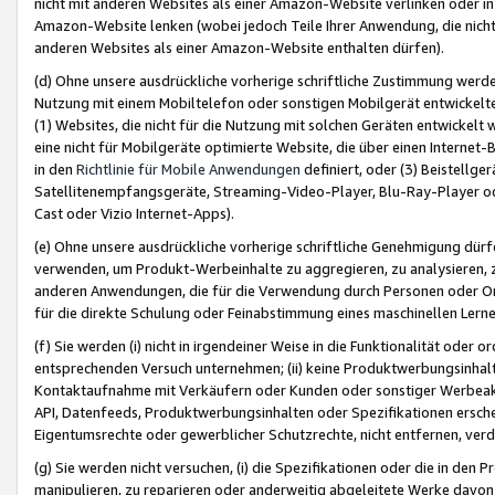
nicht mit anderen Websites als einer Amazon-Website verlinken oder i
Amazon-Website lenken (wobei jedoch Teile Ihrer Anwendung, die nich
anderen Websites als einer Amazon-Website enthalten dürfen).
(d) Ohne unsere ausdrückliche vorherige schriftliche Zustimmung werd
Nutzung mit einem Mobiltelefon oder sonstigen Mobilgerät entwickelt
(1) Websites, die nicht für die Nutzung mit solchen Geräten entwickelt
eine nicht für Mobilgeräte optimierte Website, die über einen Interne
in den
Richtlinie für Mobile Anwendungen
definiert, oder (3) Beistellge
Satellitenempfangsgeräte, Streaming-Video-Player, Blu-Ray-Player ode
Cast oder Vizio Internet-Apps).
(e) Ohne unsere ausdrückliche vorherige schriftliche Genehmigung dürfe
verwenden, um Produkt-Werbeinhalte zu aggregieren, zu analysieren, 
anderen Anwendungen, die für die Verwendung durch Personen oder Or
für die direkte Schulung oder Feinabstimmung eines maschinellen Lern
(f) Sie werden (i) nicht in irgendeiner Weise in die Funktionalität ode
entsprechenden Versuch unternehmen; (ii) keine Produktwerbungsinha
Kontaktaufnahme mit Verkäufern oder Kunden oder sonstiger Werbeaktiv
API, Datenfeeds, Produktwerbungsinhalten oder Spezifikationen erschei
Eigentumsrechte oder gewerblicher Schutzrechte, nicht entfernen, verd
(g) Sie werden nicht versuchen, (i) die Spezifikationen oder die in de
manipulieren, zu reparieren oder anderweitig abgeleitete Werke davon z