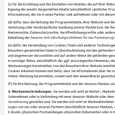
(c) für die Erstellung und das Einstellen von Inhalten, die auf Ihrer We
Eignung der jeweils dargestellten Inhalte (einschließlich sämtlicher 
Informationen, die Sie in einen Partner-Link aufnehmen oder mit diese
(d) dafür, dass die Nutzung der Programminhalte, Ihrer Website und des 
Verletzung oder missbräuchliche Ausübung unserer Rechte bzw. der Recht
Markenrechte, Datenschutzrechte, Veröffentlichungsrechte oder anderer
Einhaltung der
Amazon Anti-Fälschungsrichtlinien für das Partnerpro
(e) dafür, die Verwendung von Cookies, Pixeln und anderen Technologien
Besuchern gesammelten Daten in Übereinstimmung mit den geltenden Ge
und angemessen darzustellen und auf andere Weise die geltenden geset
in sonstiger Weise, einschließlich des ggf. anzuzeigenden Hinweises, d
Werbeanzeigen bereitstellen, von den Besuchern Ihrer Website unmitte
Cookies erkennen können und dafür, dass Sie Informationen über die v
Online-Werbung bereitstellen, soweit nach den anwendbaren gesetzlic
(f) für Ihre Nutzung, der Programminhalte und der Amazon-Marken, u
4. Werbeeinschränkungen.
Sie werden sich nicht an Werbe-, Market
Unternehmen oder in Verbindung mit einer Amazon-Website oder dem Pa
Vereinbarung
gestattet sind. Sie werden sich nicht an Werbeaktivitäten
Logos von uns oder unseren Partnern (einschließlich Amazon-Marken), 
E-Books, physischen Postsendungen, physischen Dokumenten oder in 