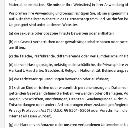
Materialien enthalten. Sie müssen Ihre Website(s) in Ihrer Anwendung ide
Wir prüfen Ihre Anwendung und benachrichtigen Sie, ob sie angenommen
auf Aufnahme Ihrer Website in das Partnerprogramm und Sie dürfen kei
Ungeeignet sind unter anderem Websites:
(a) die sexuelle oder obszöne Inhalte bewerben oder enthalten;
(b) die Gewalt verherrlichen oder gewalttätige Inhalte haben oder pot
anstiften,;
(c) die falsche, irreführende, diffamierende oder verleumderische Inha
(d) die von Hass geprägte, belästigende, schädliche, die Privatsphäre v
Herkunft, Hautfarbe, Geschlecht, Religion, Nationalität, Behinderung, 
(e) die rechtswidrige Handlungen bewerben oder ausführen;
(f) sich an Kinder richten oder wissentlich personenbezogene Daten vo
geltenden Gesetzen definiert) erheben, verwenden oder offenlegen, Vo
Regeln, Vorschriften, Anordnungen, Lizenzen, Genehmigungen, Richtlini
Entscheidungen oder andere Anforderungen einer zuständigen Regierung
Privacy Protection Act (15 U.S.C. §§ 6501-6506) oder Vorschriften, di
Internet erlassen wurden);
(g) die Marken von Amazon oder unseren verbundenen Unternehmen b