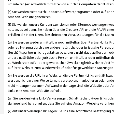
umzuleiten (einschließlich mit Hilfe von auf den Computern der Nutzer i
(s) Sie werden nicht durch Roboter, Softwareprogramme oder auf andere
Amazon-Website generieren.
(t) Sie werden unsere Kundenrezensionen oder Sternebewertungen wed
nutzen, es sei denn, Sie haben über die Creators API und die PA API e
erfüllen die in der Lizenz beschriebenen Voraussetzungen für die Nutzu
(u) Sie werden weder unmittelbar noch mittelbar über Partner-Links P
oder zu Nutzung durch eine andere natürliche oder juristische Person,
Geschäftspartnern nicht gestatten bzw. diese nicht dazu auffordern od
andere natürliche oder juristische Person, unmittelbar oder mittelbar
zu Wiederverkaufs- oder gewerblichen Zwecken (gleich welcher Art) 
auf Ihrer Website zum Wiederverkauf oder für gewerbliche Nutzungen 
(v) Sie werden die URL Ihrer Website, die die Partner-Links enthält b
werden, nicht in einer Weise tarnen, verstecken, manipulieren oder and
nicht mit angemessenem Aufwand in der Lage sind, die Website oder A
Links eine Amazon-Website aufruft.
(w) Sie werden keine Link-Verkürzungen, Schaltflächen, Hyperlinks ode
dahingehend hervorrufen, dass Sie auf eine Amazon-Website verlinken
(x) Auf unser Verlangen hin legen Sie uns eine schriftliche Bestätigung