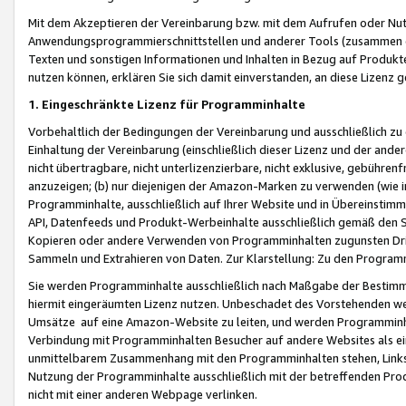
Mit dem Akzeptieren der Vereinbarung bzw. mit dem Aufrufen oder Nutz
Anwendungsprogrammierschnittstellen und anderer Tools (zusammen die
Texten und sonstigen Informationen und Inhalten in Bezug auf Produkte
nutzen können, erklären Sie sich damit einverstanden, an diese Lizenz 
1. Eingeschränkte Lizenz für Programminhalte
Vorbehaltlich der Bedingungen der Vereinbarung und ausschließlich z
Einhaltung der Vereinbarung (einschließlich dieser Lizenz und der ande
nicht übertragbare, nicht unterlizenzierbare, nicht exklusive, gebühren
anzuzeigen; (b) nur diejenigen der Amazon-Marken zu verwenden (wie in 
Programminhalte, ausschließlich auf Ihrer Website und in Übereinstimmu
API, Datenfeeds und Produkt-Werbeinhalte ausschließlich gemäß den Spe
Kopieren oder andere Verwenden von Programminhalten zugunsten Dri
Sammeln und Extrahieren von Daten. Zur Klarstellung: Zu den Program
Sie werden Programminhalte ausschließlich nach Maßgabe der Besti
hiermit eingeräumten Lizenz nutzen. Unbeschadet des Vorstehenden we
Umsätze auf eine Amazon-Website zu leiten, und werden Programminhal
Verbindung mit Programminhalten Besucher auf andere Websites als ein
unmittelbarem Zusammenhang mit den Programminhalten stehen, Links z
Nutzung der Programminhalte ausschließlich mit der betreffenden Pr
nicht mit einer anderen Webpage verlinken.