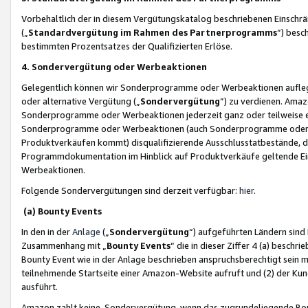
Vorbehaltlich der in diesem Vergütungskatalog beschriebenen Einschr
(„
Standardvergütung im Rahmen des Partnerprogramms
“) besc
bestimmten Prozentsatzes der Qualifizierten Erlöse.
4. Sondervergütung oder Werbeaktionen
Gelegentlich können wir Sonderprogramme oder Werbeaktionen auflegen,
oder alternative Vergütung („
Sondervergütung
”) zu verdienen. Amazo
Sonderprogramme oder Werbeaktionen jederzeit ganz oder teilweise einz
Sonderprogramme oder Werbeaktionen (auch Sonderprogramme oder We
Produktverkäufen kommt) disqualifizierende Ausschlusstatbestände, di
Programmdokumentation im Hinblick auf Produktverkäufe geltende E
Werbeaktionen.
Folgende Sondervergütungen sind derzeit verfügbar:
hier
.
(a) Bounty Events
In den in der
Anlage
(„
Sondervergütung
“) aufgeführten Ländern sind
Zusammenhang mit „
Bounty Events
“ die in dieser Ziffer 4 (a) besch
Bounty Event wie in der Anlage beschrieben anspruchsberechtigt sein mu
teilnehmende Startseite einer Amazon-Website aufruft und (2) der Kun
ausführt.
Amazon zahlt keine Sondervergütung, wenn das zugrundeliegende Boun