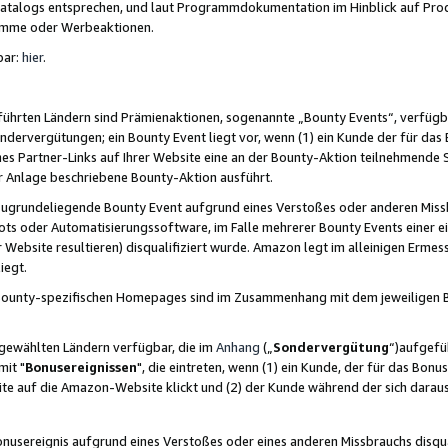
skatalogs entsprechen, und laut Programmdokumentation im Hinblick auf Pr
amme oder Werbeaktionen.
bar:
hier
.
führten Ländern sind Prämienaktionen, sogenannte „Bounty Events“, verfügb
Sondervergütungen; ein Bounty Event liegt vor, wenn (1) ein Kunde der für da
nes Partner-Links auf Ihrer Website eine an der Bounty-Aktion teilnehmende 
er Anlage beschriebene Bounty-Aktion ausführt.
ugrundeliegende Bounty Event aufgrund eines Verstoßes oder anderen Miss
ots oder Automatisierungssoftware, im Falle mehrerer Bounty Events einer e
r Website resultieren) disqualifiziert wurde. Amazon legt im alleinigen Ermess
iegt.
n Bounty-spezifischen Homepages sind im Zusammenhang mit dem jeweiligen
sgewählten Ländern verfügbar, die im
Anhang
(„
Sondervergütung
“)aufgefüh
it "
Bonusereignissen
", die eintreten, wenn (1) ein Kunde, der für das Bon
bsite auf die Amazon-Website klickt und (2) der Kunde während der sich dar
usereignis aufgrund eines Verstoßes oder eines anderen Missbrauchs disqua