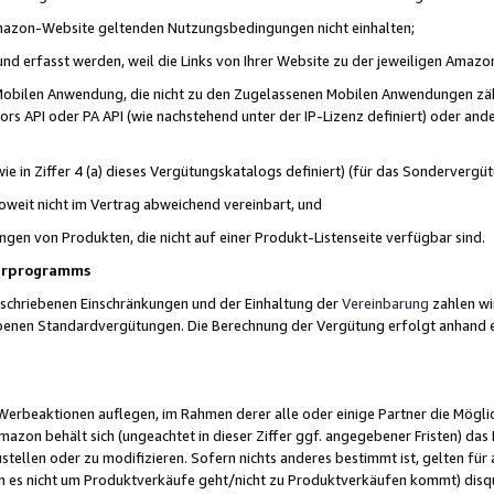
 Amazon-Website geltenden Nutzungsbedingungen nicht einhalten;
t und erfasst werden, weil die Links von Ihrer Website zu der jeweiligen Am
 Mobilen Anwendung, die nicht zu den Zugelassenen Mobilen Anwendungen zählt
s API oder PA API (wie nachstehend unter der IP-Lizenz definiert) oder ander
ie in Ziffer 4 (a) dieses Vergütungskatalogs definiert) (für das Sonderverg
weit nicht im Vertrag abweichend vereinbart, und
ngen von Produkten, die nicht auf einer Produkt-Listenseite verfügbar sind.
nerprogramms
eschriebenen Einschränkungen und der Einhaltung der
Vereinbarung
zahlen wir
ebenen Standardvergütungen. Die Berechnung der Vergütung erfolgt anhand e
beaktionen auflegen, im Rahmen derer alle oder einige Partner die Möglichk
Amazon behält sich (ungeachtet in dieser Ziffer ggf. angegebener Fristen) d
ustellen oder zu modifizieren. Sofern nichts anderes bestimmt ist, gelten 
s nicht um Produktverkäufe geht/nicht zu Produktverkäufen kommt) disqua