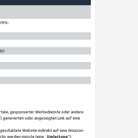
89F6-
280
ortale, gesponserter Werbedienste oder andere
“) generierten oder angezeigten Link auf eine
ngeschaltete Website indirekt auf eine Amazon-
ktiv werden müsste (eine „
Umleitung
“);