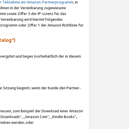
ur Teilnahme am Amazon-Partnerprogramm
; in
 ihnen in der Vereinbarung zugewiesene
m sowie Ziffer 3 der IP-Lizenz für das
 Vereinbarung wird hiermit Folgendes
programm oder Ziffer 1 der Amazon Richtlinie für
talog“)
ergütet und liegen (vorbehaltlich der in diesem
i die Sitzung beginnt, wenn der Kunde den Partner-
Ermessen, zum Beispiel der Download einer Amazon
 Downloads“, „Amazon Coin“, „Kindle Books“,
trieben werden, oder