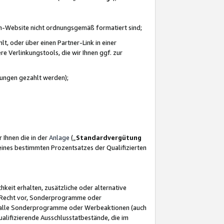
azon-Website nicht ordnungsgemäß formatiert sind;
, oder über einen Partner-Link in einer
e Verlinkungstools, die wir Ihnen ggf. zur
ütungen gezahlt werden);
 Ihnen die in der
Anlage
(„
Standardvergütung
ines bestimmten Prozentsatzes der Qualifizierten
eit erhalten, zusätzliche oder alternative
as Recht vor, Sonderprogramme oder
für alle Sonderprogramme oder Werbeaktionen (auch
lifizierende Ausschlusstatbestände, die im