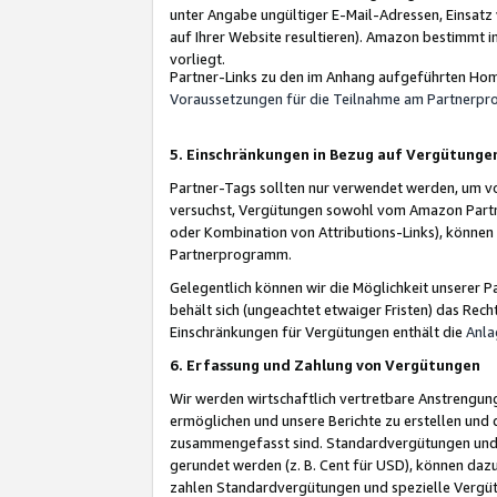
unter Angabe ungültiger E-Mail-Adressen, Einsatz
auf Ihrer Website resultieren). Amazon bestimmt i
vorliegt.
Partner-Links zu den im Anhang aufgeführten Hom
Voraussetzungen für die Teilnahme am Partnerp
5. Einschränkungen in Bezug auf Vergütunge
Partner-Tags sollten nur verwendet werden, um von 
versuchst, Vergütungen sowohl vom Amazon Partn
oder Kombination von Attributions-Links), könne
Partnerprogramm.
Gelegentlich können wir die Möglichkeit unsere
behält sich (ungeachtet etwaiger Fristen) das Rec
Einschränkungen für Vergütungen enthält die
Anla
6. Erfassung und Zahlung von Vergütungen
Wir werden wirtschaftlich vertretbare Anstrengu
ermöglichen und unsere Berichte zu erstellen und 
zusammengefasst sind. Standardvergütungen und s
gerundet werden (z. B. Cent für USD), können dazu
zahlen Standardvergütungen und spezielle Vergüt