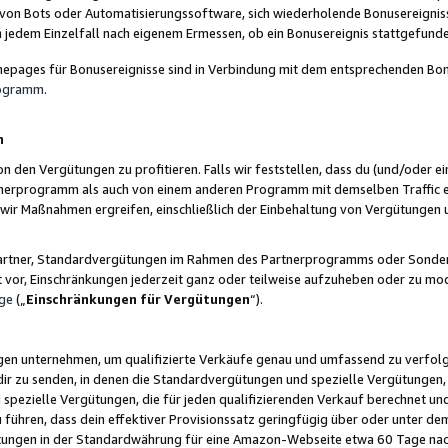
 von Bots oder Automatisierungssoftware, sich wiederholende Bonusereignisse
n jedem Einzelfall nach eigenem Ermessen, ob ein Bonusereignis stattgefund
epages für Bonusereignisse sind in Verbindung mit dem entsprechenden Bonu
rogramm
.
n
den Vergütungen zu profitieren. Falls wir feststellen, dass du (und/oder ein
erprogramm als auch von einem anderen Programm mit demselben Traffic ei
n wir Maßnahmen ergreifen, einschließlich der Einbehaltung von Vergütunge
r Partner, Standardvergütungen im Rahmen des Partnerprogramms oder Sonde
ht vor, Einschränkungen jederzeit ganz oder teilweise aufzuheben oder zu mod
ge
(„
Einschränkungen für Vergütungen
“).
ngen unternehmen, um qualifizierte Verkäufe genau und umfassend zu verfol
dir zu senden, in denen die Standardvergütungen und spezielle Vergütungen, 
pezielle Vergütungen, die für jeden qualifizierenden Verkauf berechnet un
 führen, dass dein effektiver Provisionssatz geringfügig über oder unter dem
ungen in der Standardwährung für eine Amazon-Webseite etwa 60 Tage nach