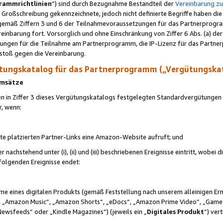
rammrichtlinien
“) sind durch Bezugnahme Bestandteil der
Vereinbarung z
Großschreibung gekennzeichnete, jedoch nicht definierte Begriffe haben die
 gemäß Ziffern 3 und 6 der Teilnahmevoraussetzungen für das Partnerprogram
nbarung fort. Vorsorglich und ohne Einschränkung von Ziffer 6 Abs. (a) der
ungen für die Teilnahme am Partnerprogramm, die IP-Lizenz für das Partner
rstoß gegen die Vereinbarung.
ungskatalog für das Partnerprogramm („Vergütungska
 Umsätze
n in Ziffer 3 dieses Vergütungskatalogs festgelegten Standardvergütungen v
r, wenn:
ite platzierten Partner-Links eine Amazon-Website aufruft; und
r nachstehend unter (i), (ii) und (iii) beschriebenen Ereignisse eintritt, wobe
 folgenden Ereignisse endet:
hme eines digitalen Produkts (gemäß Feststellung nach unserem alleinigen 
 „Amazon Music“, „Amazon Shorts“, „eDocs“, „Amazon Prime Video“, „Game
Newsfeeds“ oder „Kindle Magazines“) (jeweils ein „
Digitales Produkt
“) ver