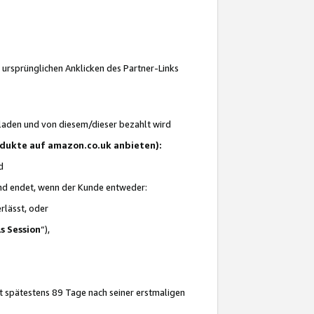
 ursprünglichen Anklicken des Partner-Links
laden und von diesem/dieser bezahlt wird
rodukte auf amazon.co.uk anbieten):
d
 und endet, wenn der Kunde entweder:
erlässt, oder
ls Session
“),
t spätestens 89 Tage nach seiner erstmaligen