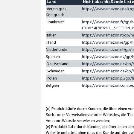
Land
Nicht abschließende List
Vereinigtes
https://www.amazon.co.uk/
Königreich
Frankreich
https://www.amazon.fr/gp/
E78834F9BA58__SECTION_
Italien
https://www.amazon.it/gp/h
Irland
https://www.amazon.ie/gp/
Niederlande
https://www.amazon.nl/gp/
Spanien
https://www.amazon.es/gp/
Deutschland
https://www.amazon.de/gp/
Schweden
https://www.amazon.de/gp/
Polen
https://www.amazon.pl/gp/
Belgien
https://www.amazon.com.be
(d) Produktkäufe durch Kunden, die über einen vo
Such- oder Verweisdienste oder Websites, die Teil
Amazon-Website verwiesen werden;
(e) Produktkäufe durch Kunden, die über einen Li
Website umleitet, ohne dass der Kunde auf der zw