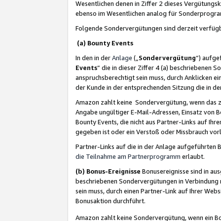
Wesentlichen denen in Ziffer 2 dieses Vergütung
ebenso im Wesentlichen analog für Sonderprogr
Folgende Sondervergütungen sind derzeit verfüg
(a) Bounty Events
In den in der
Anlage
(„
Sondervergütung
“) aufge
Events
“ die in dieser Ziffer 4 (a) beschriebenen 
anspruchsberechtigt sein muss, durch Anklicken ei
der Kunde in der entsprechenden Sitzung die in d
Amazon zahlt keine Sondervergütung, wenn das z
Angabe ungültiger E-Mail-Adressen, Einsatz von B
Bounty Events, die nicht aus Partner-Links auf Ihre
gegeben ist oder ein Verstoß oder Missbrauch vorl
Partner-Links auf die in der Anlage aufgeführte
die Teilnahme am Partnerprogramm
erlaubt.
(b) Bonus-Ereignisse
Bonusereignisse sind in au
beschriebenen Sondervergütungen in Verbindung m
sein muss, durch einen Partner-Link auf Ihrer We
Bonusaktion durchführt.
Amazon zahlt keine Sondervergütung, wenn ein Bon