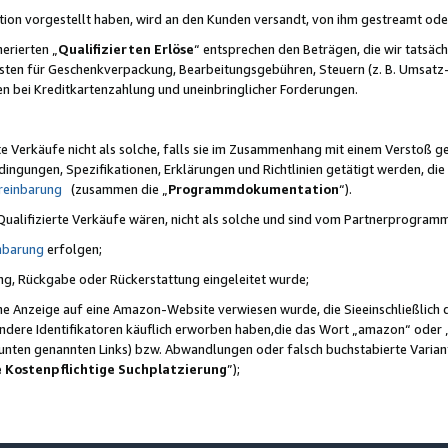
ktion vorgestellt haben, wird an den Kunden versandt, von ihm gestreamt od
erierten „
Qualifizierten Erlöse
“ entsprechen den Beträgen, die wir tatsäch
sten für Geschenkverpackung, Bearbeitungsgebühren, Steuern (z. B. Umsatz-
en bei Kreditkartenzahlung und uneinbringlicher Forderungen.
e Verkäufe nicht als solche, falls sie im Zusammenhang mit einem Verstoß 
ungen, Spezifikationen, Erklärungen und Richtlinien getätigt werden, die 
reinbarung
(zusammen die „
Programmdokumentation
“).
 Qualifizierte Verkäufe wären, nicht als solche und sind vom Partnerprogra
nbarung
erfolgen;
ung, Rückgabe oder Rückerstattung eingeleitet wurde;
ine Anzeige auf eine Amazon-Website verwiesen wurde, die Sieeinschließlich
ndere Identifikatoren käuflich erworben haben,die das Wort „amazon“ oder 
e unten genannten Links) bzw. Abwandlungen oder falsch buchstabierte Varia
e Kostenpflichtige Suchplatzierung
”);