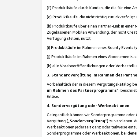
(f) Produktkäufe durch Kunden, die die für eine
(g) Produktkäufe, die nicht richtig zurückverfolg
(h) Produktkäufe über einen Partner-Link in einer
Zugelassenen Mobilen Anwendung, der nicht Creator
Verfügung stellen, nutzt;
(i) Produktkäufe im Rahmen eines Bounty Events (w
(j) Produktkäufe im Rahmen eines Abonnements, so
(k) alle Vorabveröffentlichungen oder Vorbestellu
3. Standardvergütung im Rahmen des Part
Vorbehaltlich der in diesem Vergütungskatalog b
im Rahmen des Partnerprogramms
“) beschri
Erlöse.
4. Sondervergütung oder Werbeaktionen
Gelegentlich können wir Sonderprogramme oder Wer
Vergütung („
Sondervergütung
”) zu verdienen. 
Werbeaktionen jederzeit ganz oder teilweise einz
Sonderprogramme oder Werbeaktionen, bei denen e