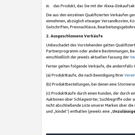
iii. das Produkt, das Sie mit der Alexa-Einkaufsa
Die aus den einzelnen Qualifizierten Verkäufen gen
einnehmen, abzüglich etwaiger Versandkosten, Ko
Gutschriften, Preisnachlässe, Bearbeitungsgebühr
2. Ausgeschlossene Verkäufe
Unbeschadet des Vorstehenden gelten Qualifiziert
Partnerprogramm oder andere Bestimmungen, Beding
einschließlich der jeweils aktuellen Fassung der
Ve
Ferner gelten folgende Verkäufe, die andernfalls
(a) Produktkäufe, die nach Beendigung Ihrer
Verei
(b) Produktbestellungen, bei denen eine Stornier
(c) Produktkäufe durch einen Kunden, der durch e
Auktionen über Schlagwörter, Suchbegriffe oder a
nicht abschließende Liste unserer Marken über di
und „kindel“) enthalten (jeweils eine „
Unzulässig