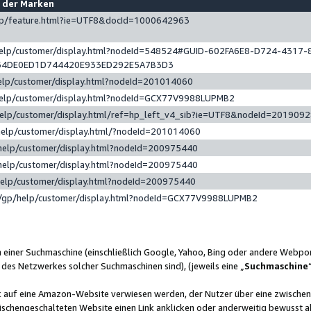
e der Marken
gp/feature.html?ie=UTF8&docId=1000642963
help/customer/display.html?nodeId=548524#GUID-602FA6E8-D724-4317-
64DE0ED1D744420E933ED292E5A7B3D3
elp/customer/display.html?nodeId=201014060
help/customer/display.html?nodeId=GCX77V9988LUPMB2
help/customer/display.html/ref=hp_left_v4_sib?ie=UTF8&nodeId=201909
help/customer/display.html/?nodeId=201014060
help/customer/display.html?nodeId=200975440
help/customer/display.html?nodeId=200975440
help/customer/display.html?nodeId=200975440
/gp/help/customer/display.html?nodeId=GCX77V9988LUPMB2
n einer Suchmaschine (einschließlich Google, Yahoo, Bing oder andere Webp
 des Netzwerkes solcher Suchmaschinen sind), (jeweils eine „
Suchmaschine
nk auf eine Amazon-Website verwiesen werden, der Nutzer über eine zwische
ischengeschalteten Website einen Link anklicken oder anderweitig bewusst a