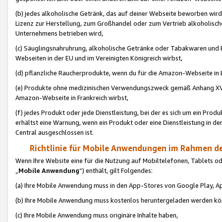
(b) jedes alkoholische Getränk, das auf deiner Webseite beworben wird
Lizenz zur Herstellung, zum Großhandel oder zum Vertrieb alkoholisch
Unternehmens betrieben wird,
(c) Säuglingsnahruhrung, alkoholische Getränke oder Tabakwaren und E
Webseiten in der EU und im Vereinigten Königreich wirbst,
(d) pflanzliche Raucherprodukte, wenn du für die Amazon-Webseite in B
(e) Produkte ohne medizinischen Verwendungszweck gemäß Anhang XVI 
Amazon-Webseite in Frankreich wirbst,
(f) jedes Produkt oder jede Dienstleistung, bei der es sich um ein Prod
erhältst eine Warnung, wenn ein Produkt oder eine Dienstleistung in de
Central ausgeschlossen ist.
Richtlinie für Mobile Anwendungen im Rahmen de
Wenn Ihre Website eine für die Nutzung auf Mobiltelefonen, Tablets 
„
Mobile Anwendung
“) enthält, gilt Folgendes:
(a) Ihre Mobile Anwendung muss in den App-Stores von Google Play, A
(b) Ihre Mobile Anwendung muss kostenlos heruntergeladen werden könn
(c) Ihre Mobile Anwendung muss originäre Inhalte haben,