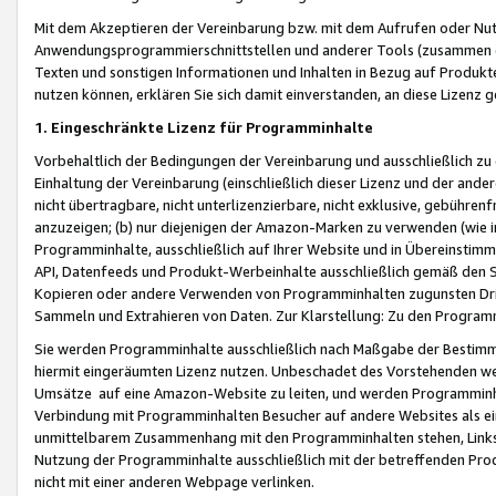
Mit dem Akzeptieren der Vereinbarung bzw. mit dem Aufrufen oder Nutz
Anwendungsprogrammierschnittstellen und anderer Tools (zusammen die
Texten und sonstigen Informationen und Inhalten in Bezug auf Produkte
nutzen können, erklären Sie sich damit einverstanden, an diese Lizenz 
1. Eingeschränkte Lizenz für Programminhalte
Vorbehaltlich der Bedingungen der Vereinbarung und ausschließlich z
Einhaltung der Vereinbarung (einschließlich dieser Lizenz und der ande
nicht übertragbare, nicht unterlizenzierbare, nicht exklusive, gebühren
anzuzeigen; (b) nur diejenigen der Amazon-Marken zu verwenden (wie in 
Programminhalte, ausschließlich auf Ihrer Website und in Übereinstimmu
API, Datenfeeds und Produkt-Werbeinhalte ausschließlich gemäß den Spe
Kopieren oder andere Verwenden von Programminhalten zugunsten Dri
Sammeln und Extrahieren von Daten. Zur Klarstellung: Zu den Program
Sie werden Programminhalte ausschließlich nach Maßgabe der Besti
hiermit eingeräumten Lizenz nutzen. Unbeschadet des Vorstehenden we
Umsätze auf eine Amazon-Website zu leiten, und werden Programminhal
Verbindung mit Programminhalten Besucher auf andere Websites als ein
unmittelbarem Zusammenhang mit den Programminhalten stehen, Links z
Nutzung der Programminhalte ausschließlich mit der betreffenden Pr
nicht mit einer anderen Webpage verlinken.