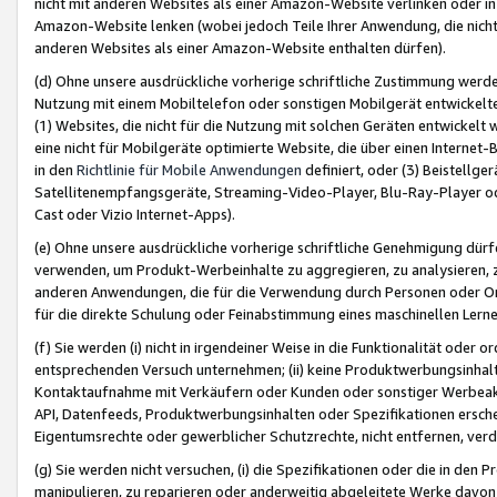
nicht mit anderen Websites als einer Amazon-Website verlinken oder i
Amazon-Website lenken (wobei jedoch Teile Ihrer Anwendung, die nich
anderen Websites als einer Amazon-Website enthalten dürfen).
(d) Ohne unsere ausdrückliche vorherige schriftliche Zustimmung werd
Nutzung mit einem Mobiltelefon oder sonstigen Mobilgerät entwickelt
(1) Websites, die nicht für die Nutzung mit solchen Geräten entwickelt
eine nicht für Mobilgeräte optimierte Website, die über einen Interne
in den
Richtlinie für Mobile Anwendungen
definiert, oder (3) Beistellge
Satellitenempfangsgeräte, Streaming-Video-Player, Blu-Ray-Player ode
Cast oder Vizio Internet-Apps).
(e) Ohne unsere ausdrückliche vorherige schriftliche Genehmigung dürfe
verwenden, um Produkt-Werbeinhalte zu aggregieren, zu analysieren, 
anderen Anwendungen, die für die Verwendung durch Personen oder Or
für die direkte Schulung oder Feinabstimmung eines maschinellen Lern
(f) Sie werden (i) nicht in irgendeiner Weise in die Funktionalität ode
entsprechenden Versuch unternehmen; (ii) keine Produktwerbungsinha
Kontaktaufnahme mit Verkäufern oder Kunden oder sonstiger Werbeaktiv
API, Datenfeeds, Produktwerbungsinhalten oder Spezifikationen erschei
Eigentumsrechte oder gewerblicher Schutzrechte, nicht entfernen, verd
(g) Sie werden nicht versuchen, (i) die Spezifikationen oder die in de
manipulieren, zu reparieren oder anderweitig abgeleitete Werke davon z