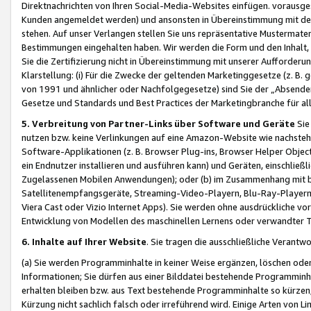
Direktnachrichten von Ihren Social-Media-Websites einfügen. vorausg
Kunden angemeldet werden) und ansonsten in Übereinstimmung mit der
stehen. Auf unser Verlangen stellen Sie uns repräsentative Mustermater
Bestimmungen eingehalten haben. Wir werden die Form und den Inhalt, di
Sie die Zertifizierung nicht in Übereinstimmung mit unserer Aufforderu
Klarstellung: (i) Für die Zwecke der geltenden Marketinggesetze (z. 
von 1991 und ähnlicher oder Nachfolgegesetze) sind Sie der „Absender“ j
Gesetze und Standards und Best Practices der Marketingbranche für 
5. Verbreitung von Partner-Links über Software und Geräte
Sie
nutzen bzw. keine Verlinkungen auf eine Amazon-Website wie nachsteh
Software-Applikationen (z. B. Browser Plug-ins, Browser Helper Objec
ein Endnutzer installieren und ausführen kann) und Geräten, einschlie
Zugelassenen Mobilen Anwendungen); oder (b) im Zusammenhang mit bzw.
Satellitenempfangsgeräte, Streaming-Video-Playern, Blu-Ray-Playern 
Viera Cast oder Vizio Internet Apps). Sie werden ohne ausdrückliche v
Entwicklung von Modellen des maschinellen Lernens oder verwandter 
6. Inhalte auf Ihrer Website
. Sie tragen die ausschließliche Verantwo
(a) Sie werden Programminhalte in keiner Weise ergänzen, löschen oder
Informationen; Sie dürfen aus einer Bilddatei bestehende Programminhal
erhalten bleiben bzw. aus Text bestehende Programminhalte so kürzen, 
Kürzung nicht sachlich falsch oder irreführend wird. Einige Arten von L