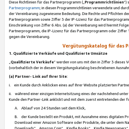
Diese Richtlinien für das Partnerprogramm („
Programmrichtlinien
“)
Partnerprogramm
; in diesen Programmrichtlinien verwendete und durch
der Vereinbarung zugewiesene Bedeutung. Die Rechte und Pflichten de
Partnerprogramm sowie Ziffer 3 der IP-Lizenz für das Partnerprogram
Einschränkung von Ziffer 6 Abs. (a) der Vereinbarung wird hiermit Fol
Partnerprogramm, die IP-Lizenz für das Partnerprogramm oder Ziffer 1
gegen die Vereinbarung.
Vergütungskatalog für das 
1. Qualifizierte Verkäufe und Qualifizierte Umsätze
„
Qualifizierte Verkäufe
“ werden von uns mit den in Ziffer 3 diese
(vorbehaltlich der in diesem Vergütungskatalog beschriebenen Ausnah
(a) Partner- Link auf Ihrer Site
:
i. ein Kunde durch Anklicken eines auf Ihrer Website platzierten Part
ii. während einer einzigen Internetsitzung eines der nachstehend unter (i)
Kunde den Partner-Link anklickt und mit dem zuerst eintretenden der f
A. Ablauf von 24 Stunden seit dem Klick,
B. der Kunde bestellt ein Produkt, mit Ausnahme eines digitalen P
Download einer Amazon Software oder Produkte, die unter dem N
Downloads“, „Amazon Coin“, „Kindle Books“, „Kindle Newspapers“, „