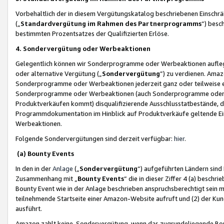
Vorbehaltlich der in diesem Vergütungskatalog beschriebenen Einschr
(„
Standardvergütung im Rahmen des Partnerprogramms
“) besc
bestimmten Prozentsatzes der Qualifizierten Erlöse.
4. Sondervergütung oder Werbeaktionen
Gelegentlich können wir Sonderprogramme oder Werbeaktionen auflegen,
oder alternative Vergütung („
Sondervergütung
”) zu verdienen. Amazo
Sonderprogramme oder Werbeaktionen jederzeit ganz oder teilweise einz
Sonderprogramme oder Werbeaktionen (auch Sonderprogramme oder We
Produktverkäufen kommt) disqualifizierende Ausschlusstatbestände, di
Programmdokumentation im Hinblick auf Produktverkäufe geltende E
Werbeaktionen.
Folgende Sondervergütungen sind derzeit verfügbar:
hier
.
(a) Bounty Events
In den in der
Anlage
(„
Sondervergütung
“) aufgeführten Ländern sind
Zusammenhang mit „
Bounty Events
“ die in dieser Ziffer 4 (a) besch
Bounty Event wie in der Anlage beschrieben anspruchsberechtigt sein mu
teilnehmende Startseite einer Amazon-Website aufruft und (2) der Kun
ausführt.
Amazon zahlt keine Sondervergütung, wenn das zugrundeliegende Boun