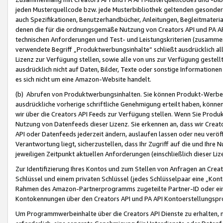
jeden Musterquellcode bzw. jede Musterbibliothek geltenden gesonder
auch Spezifikationen, Benutzerhandbücher, Anleitungen, Begleitmaterial
denen die für die ordnungsgemäße Nutzung von Creators API und PA A
technischen Anforderungen und Test- und Leistungskriterien (zusammen
verwendete Begriff „Produktwerbungsinhalte“ schließt ausdrücklich al
Lizenz zur Verfügung stellen, sowie alle von uns zur Verfügung gestel
ausdrücklich nicht auf Daten, Bilder, Texte oder sonstige Informatione
es sich nicht um eine Amazon-Website handelt.
(b) Abrufen von Produktwerbungsinhalten. Sie können Produkt-Werbein
ausdrückliche vorherige schriftliche Genehmigung erteilt haben, könn
wir über die Creators API Feeds zur Verfügung stellen. Wenn Sie Produk
Nutzung von Datenfeeds dieser Lizenz. Sie erkennen an, dass wir Creat
API oder Datenfeeds jederzeit ändern, auslaufen lassen oder neu veröffe
Verantwortung liegt, sicherzustellen, dass Ihr Zugriff auf die und Ihr
jeweiligen Zeitpunkt aktuellen Anforderungen (einschließlich dieser Liz
Zur Identifizierung Ihres Kontos und zum Stellen von Anfragen an Crea
Schlüssel und einem privaten Schlüssel (jedes Schlüsselpaar eine „Kon
Rahmen des Amazon-Partnerprogramms zugeteilte Partner-ID oder ein
Kontokennungen über den Creators API und PA API Kontoerstellungspro
Um Programmwerbeinhalte über die Creators API Dienste zu erhalten, m