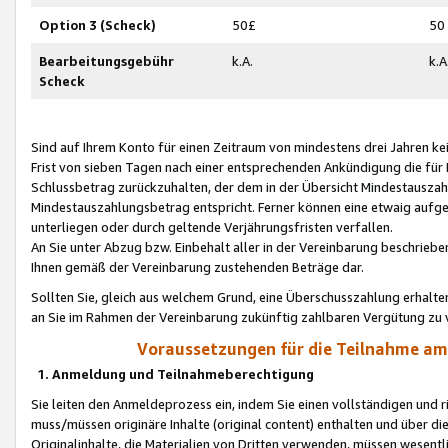
Option 3 (Scheck)
50£
50
Bearbeitungsgebühr
k.A.
k.A
Scheck
Sind auf Ihrem Konto für einen Zeitraum von mindestens drei Jahren kein
Frist von sieben Tagen nach einer entsprechenden Ankündigung die für
Schlussbetrag zurückzuhalten, der dem in der Übersicht Mindestausz
Mindestauszahlungsbetrag entspricht. Ferner können eine etwaig aufg
unterliegen oder durch geltende Verjährungsfristen verfallen.
An Sie unter Abzug bzw. Einbehalt aller in der Vereinbarung beschrieb
Ihnen gemäß der Vereinbarung zustehenden Beträge dar.
Sollten Sie, gleich aus welchem Grund, eine Überschusszahlung erhalte
an Sie im Rahmen der Vereinbarung zukünftig zahlbaren Vergütung zu 
Voraussetzungen für die Teilnahme a
1. Anmeldung und Teilnahmeberechtigung
Sie leiten den Anmeldeprozess ein, indem Sie einen vollständigen und 
muss/müssen originäre Inhalte (original content) enthalten und über d
Originalinhalte, die Materialien von Dritten verwenden, müssen wese