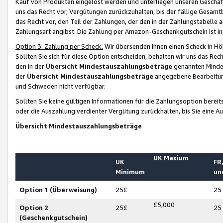
Kauf von Produkten eingelöst werden und unterliegen unseren Geschäf
uns das Recht vor, Vergütungen zurückzuhalten, bis der fällige Gesamt
das Recht vor, den Teil der Zahlungen, der den in der Zahlungstabelle 
Zahlungsart angibst. Die Zahlung per Amazon-Geschenkgutschein ist in
Option 3: Zahlung per Scheck.
Wir übersenden Ihnen einen Scheck in Höh
Sollten Sie sich für diese Option entscheiden, behalten wir uns das Rec
den in der
Übersicht Mindestauszahlungsbeträge
genannten Mindest
der
Übersicht Mindestauszahlungsbeträge
angegebene Bearbeitung
und Schweden nicht verfügbar.
Sollten Sie keine gültigen Informationen für die Zahlungsoption bereit
oder die Auszahlung verdienter Vergütung zurückhalten, bis Sie eine A
Übersicht Mindestauszahlungsbeträge
UK Maxium
UK
FR,
Minimum
un
Option 1 (Überweisung)
25£
25
£5,000
Option 2
25£
25
(Geschenkgutschein)