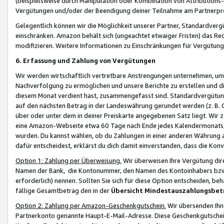
(beispielsweise durch Manipulation oder Kombination von Attributions-
Vergütungen und/oder der Beendigung deiner Teilnahme am Partnerp
Gelegentlich können wir die Möglichkeit unserer Partner, Standardv
einschränken. Amazon behält sich (ungeachtet etwaiger Fristen) das Re
modifizieren. Weitere Informationen zu Einschränkungen für Vergütung
6. Erfassung und Zahlung von Vergütungen
Wir werden wirtschaftlich vertretbare Anstrengungen unternehmen, um 
Nachverfolgung zu ermöglichen und unsere Berichte zu erstellen und di
diesem Monat verdient hast, zusammengefasst sind. Standardvergütung
auf den nächsten Betrag in der Landeswährung gerundet werden (z. B. C
über oder unter dem in deiner Preiskarte angegebenen Satz liegt. Wir
eine Amazon-Webseite etwa 60 Tage nach Ende jedes Kalendermonats, i
wurden. Du kannst wählen, ob du Zahlungen in einer anderen Währung
dafür entscheidest, erklärst du dich damit einverstanden, dass die K
Option 1: Zahlung per Überweisung.
Wir überweisen Ihre Vergütung dir
Namen der Bank, die Kontonummer, den Namen des Kontoinhabers bzw. a
erforderlich) nennen. Sollten Sie sich für diese Option entscheiden, be
fällige Gesamtbetrag den in der
Übersicht Mindestauszahlungsbet
Option 2: Zahlung per Amazon-Geschenkgutschein.
Wir übersenden Ihne
Partnerkonto genannte Haupt-E-Mail-Adresse. Diese Geschenkgutschei