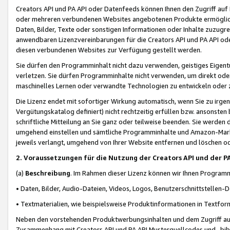
Creators API und PA API oder Datenfeeds können Ihnen den Zugriff auf D
oder mehreren verbundenen Websites angebotenen Produkte ermögliche
Daten, Bilder, Texte oder sonstigen Informationen oder Inhalte zuzugre
anwendbaren Lizenzvereinbarungen für die Creators API und PA API od
diesen verbundenen Websites zur Verfügung gestellt werden.
Sie dürfen den Programminhalt nicht dazu verwenden, geistiges Eigent
verletzen. Sie dürfen Programminhalte nicht verwenden, um direkt ode
maschinelles Lernen oder verwandte Technologien zu entwickeln oder zu
Die Lizenz endet mit sofortiger Wirkung automatisch, wenn Sie zu irg
Vergütungskatalog definiert) nicht rechtzeitig erfüllen bzw. ansonsten
schriftliche Mitteilung an Sie ganz oder teilweise beenden. Sie werden
umgehend einstellen und sämtliche Programminhalte und Amazon-Marke
jeweils verlangt, umgehend von Ihrer Website entfernen und löschen od
2. Voraussetzungen für die Nutzung der Creators API und der P
(a)
Beschreibung
. Im Rahmen dieser Lizenz können wir Ihnen Programmi
• Daten, Bilder, Audio-Dateien, Videos, Logos, Benutzerschnittstellen-
• Textmaterialien, wie beispielsweise Produktinformationen in Textfor
Neben den vorstehenden Produktwerbungsinhalten und dem Zugriff auf 
Zusammenhang mit Creators API und PA API Musterquellcodes und -bibli