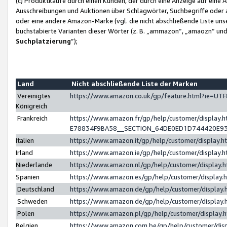
(c) Produktkäufe durch einen Kunden, der durch eine Anzeige auf eine 
Ausschreibungen und Auktionen über Schlagwörter, Suchbegriffe oder 
oder eine andere Amazon-Marke (vgl. die nicht abschließende Liste un
buchstabierte Varianten dieser Wörter (z. B. „ammazon“, „amaozn“ und „
Suchplatzierung
”);
Land
Nicht abschließende Liste der Marken
Vereinigtes
https://www.amazon.co.uk/gp/feature.html?ie=U
Königreich
Frankreich
https://www.amazon.fr/gp/help/customer/displa
E78834F9BA58__SECTION_64DE0ED1D744420E9
Italien
https://www.amazon.it/gp/help/customer/display
Irland
https://www.amazon.ie/gp/help/customer/displa
Niederlande
https://www.amazon.nl/gp/help/customer/display
Spanien
https://www.amazon.es/gp/help/customer/display
Deutschland
https://www.amazon.de/gp/help/customer/displa
Schweden
https://www.amazon.de/gp/help/customer/displa
Polen
https://www.amazon.pl/gp/help/customer/display
Belgien
https://www.amazon.com.be/gp/help/customer/d