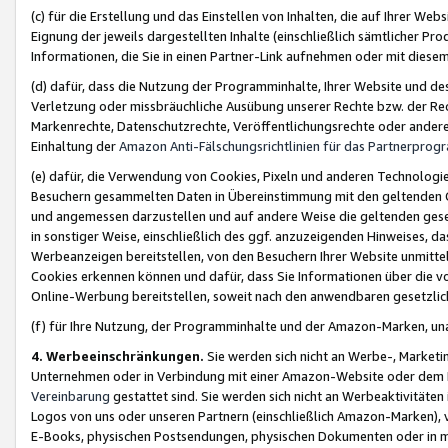
(c) für die Erstellung und das Einstellen von Inhalten, die auf Ihrer We
Eignung der jeweils dargestellten Inhalte (einschließlich sämtlicher 
Informationen, die Sie in einen Partner-Link aufnehmen oder mit diese
(d) dafür, dass die Nutzung der Programminhalte, Ihrer Website und des 
Verletzung oder missbräuchliche Ausübung unserer Rechte bzw. der Recht
Markenrechte, Datenschutzrechte, Veröffentlichungsrechte oder anderer
Einhaltung der
Amazon Anti-Fälschungsrichtlinien für das Partnerpro
(e) dafür, die Verwendung von Cookies, Pixeln und anderen Technologien
Besuchern gesammelten Daten in Übereinstimmung mit den geltenden Ge
und angemessen darzustellen und auf andere Weise die geltenden geset
in sonstiger Weise, einschließlich des ggf. anzuzeigenden Hinweises, d
Werbeanzeigen bereitstellen, von den Besuchern Ihrer Website unmitte
Cookies erkennen können und dafür, dass Sie Informationen über die v
Online-Werbung bereitstellen, soweit nach den anwendbaren gesetzlic
(f) für Ihre Nutzung, der Programminhalte und der Amazon-Marken, u
4. Werbeeinschränkungen.
Sie werden sich nicht an Werbe-, Market
Unternehmen oder in Verbindung mit einer Amazon-Website oder dem Pa
Vereinbarung
gestattet sind. Sie werden sich nicht an Werbeaktivitäten
Logos von uns oder unseren Partnern (einschließlich Amazon-Marken), 
E-Books, physischen Postsendungen, physischen Dokumenten oder in 