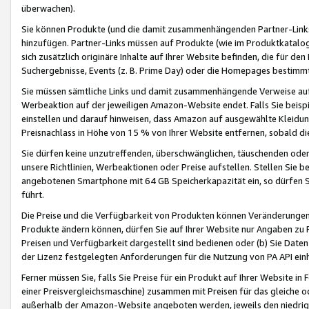
überwachen).
Sie können Produkte (und die damit zusammenhängenden Partner-Links)
hinzufügen. Partner-Links müssen auf Produkte (wie im Produktkatalog de
sich zusätzlich originäre Inhalte auf Ihrer Website befinden, die für 
Suchergebnisse, Events (z. B. Prime Day) oder die Homepages bestimmte
Sie müssen sämtliche Links und damit zusammenhängende Verweise auf z
Werbeaktion auf der jeweiligen Amazon-Website endet. Falls Sie beisp
einstellen und darauf hinweisen, dass Amazon auf ausgewählte Kleidun
Preisnachlass in Höhe von 15 % von Ihrer Website entfernen, sobald di
Sie dürfen keine unzutreffenden, überschwänglichen, täuschenden od
unsere Richtlinien, Werbeaktionen oder Preise aufstellen. Stellen Sie 
angebotenen Smartphone mit 64 GB Speicherkapazität ein, so dürfen S
führt.
Die Preise und die Verfügbarkeit von Produkten können Veränderungen 
Produkte ändern können, dürfen Sie auf Ihrer Website nur Angaben zu P
Preisen und Verfügbarkeit dargestellt sind bedienen oder (b) Sie Daten
der Lizenz festgelegten Anforderungen für die Nutzung von PA API einh
Ferner müssen Sie, falls Sie Preise für ein Produkt auf Ihrer Website in 
einer Preisvergleichsmaschine) zusammen mit Preisen für das gleiche o
außerhalb der Amazon-Website angeboten werden, jeweils den niedrigst