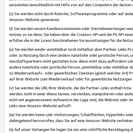
umzuleiten (einschließlich mit Hilfe von auf den Computern der Nutzer i
(s) Sie werden nicht durch Roboter, Softwareprogramme oder auf andere
Amazon-Website generieren.
(t) Sie werden unsere Kundenrezensionen oder Sternebewertungen wed
nutzen, es sei denn, Sie haben über die Creators API und die PA API e
erfüllen die in der Lizenz beschriebenen Voraussetzungen für die Nutzu
(u) Sie werden weder unmittelbar noch mittelbar über Partner-Links P
oder zu Nutzung durch eine andere natürliche oder juristische Person,
Geschäftspartnern nicht gestatten bzw. diese nicht dazu auffordern od
andere natürliche oder juristische Person, unmittelbar oder mittelbar
zu Wiederverkaufs- oder gewerblichen Zwecken (gleich welcher Art) 
auf Ihrer Website zum Wiederverkauf oder für gewerbliche Nutzungen 
(v) Sie werden die URL Ihrer Website, die die Partner-Links enthält b
werden, nicht in einer Weise tarnen, verstecken, manipulieren oder and
nicht mit angemessenem Aufwand in der Lage sind, die Website oder A
Links eine Amazon-Website aufruft.
(w) Sie werden keine Link-Verkürzungen, Schaltflächen, Hyperlinks ode
dahingehend hervorrufen, dass Sie auf eine Amazon-Website verlinken
(x) Auf unser Verlangen hin legen Sie uns eine schriftliche Bestätigung