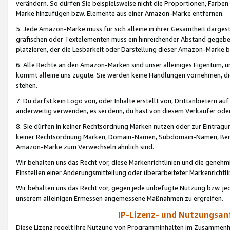
verändern. So dürfen Sie beispielsweise nicht die Proportionen, Farb
Marke hinzufügen bzw. Elemente aus einer Amazon-Marke entfernen.
5. Jede Amazon-Marke muss für sich alleine in ihrer Gesamtheit darge
grafischen oder Textelementen muss ein hinreichender Abstand gegebe
platzieren, der die Lesbarkeit oder Darstellung dieser Amazon-Marke b
6. Alle Rechte an den Amazon-Marken sind unser alleiniges Eigentum, 
kommt alleine uns zugute. Sie werden keine Handlungen vornehmen, 
stehen.
7. Du darfst kein Logo von, oder Inhalte erstellt von,
Drittanbietern au
anderweitig verwenden, es sei denn, du hast von diesem Verkäufer oder
8. Sie dürfen in keiner Rechtsordnung Marken nutzen oder zur Eintragu
keiner Rechtsordnung Marken, Domain-Namen, Subdomain-Namen, Benu
Amazon-Marke zum Verwechseln ähnlich sind.
Wir behalten uns das Recht vor, diese Markenrichtlinien und die gene
Einstellen einer Änderungsmitteilung oder überarbeiteter Markenricht
Wir behalten uns das Recht vor, gegen jede unbefugte Nutzung bzw. jede 
unserem alleinigen Ermessen angemessene Maßnahmen zu ergreifen.
IP-Lizenz- und Nutzungsan
Diese Lizenz regelt Ihre Nutzung von Programminhalten im Zusammen