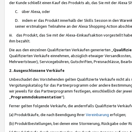
der Kunde schließt einen Kauf des Produkts ab, das Sie mit der Alexa 
C. über Alexa, oder
D. indem er das Produkt innerhalb der Skills Session in den Waren
seiner erstmaligen Teilnahme an der Alexa Shopping Action abschlie
iii. das Produkt, das Sie mit der Alexa-Einkaufsaktion vorgestellt ha
ihm bezahlt.
Die aus den einzelnen Qualifizierten Verkäufen generierten „
Qualifizi
Qualifizierten Verkäufe einnehmen, abzüglich etwaiger Versandkosten
Mehrwertsteuer), Servicegebühren, Gutschriften, Preisnachlässe, Bear
2. Ausgeschlossene Verkäufe
Unbeschadet des Vorstehenden gelten Qualifizierte Verkäufe nicht als
Vergütungskatalog für das Partnerprogramm oder andere Bestimmungen,
wir jeweils für das Partnerprogramm festlegen, einschließlich der jewe
„
Programmdokumentation
“).
Ferner gelten folgende Verkäufe, die andernfalls Qualifizierte Verkä
(a) Produktkäufe, die nach Beendigung Ihrer
Vereinbarung
erfolgen;
(b) Produktbestellungen, bei denen eine Stornierung, Rückgabe oder R