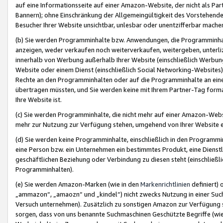
auf eine Informationsseite auf einer Amazon-Website, der nicht als Part
Bannern); ohne Einschränkung der Allgemeingültigkeit des Vorstehende
Besucher Ihrer Website unsichtbar, unlesbar oder unentzifferbar mache
(b) Sie werden Programminhalte bzw. Anwendungen, die Programminhalt
anzeigen, weder verkaufen noch weiterverkaufen, weitergeben, unterli
innerhalb von Werbung außerhalb Ihrer Website (einschließlich Werbun
Website oder einem Dienst (einschließlich Social Networking-Website
Rechte an den Programminhalten oder auf die Programminhalte an eine a
übertragen müssten, und Sie werden keine mit Ihrem Partner-Tag formati
Ihre Website ist.
(c) Sie werden Programminhalte, die nicht mehr auf einer Amazon-Websit
mehr zur Nutzung zur Verfügung stehen, umgehend von Ihrer Website e
(d) Sie werden keine Programminhalte, einschließlich in den Programmin
eine Person bzw. ein Unternehmen ein bestimmtes Produkt, eine Dienstle
geschäftlichen Beziehung oder Verbindung zu diesen steht (einschließli
Programminhalten).
(e) Sie werden Amazon-Marken (wie in den
Markenrichtlinien
definiert) 
„ammazon“, „amaozn“ und „kindel“) nicht zwecks Nutzung in einer Suc
Versuch unternehmen). Zusätzlich zu sonstigen Amazon zur Verfügung 
sorgen, dass von uns benannte Suchmaschinen Geschützte Begriffe (wie 