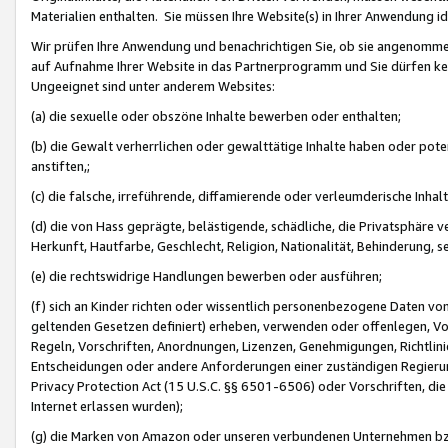
Materialien enthalten. Sie müssen Ihre Website(s) in Ihrer Anwendung ide
Wir prüfen Ihre Anwendung und benachrichtigen Sie, ob sie angenommen
auf Aufnahme Ihrer Website in das Partnerprogramm und Sie dürfen kei
Ungeeignet sind unter anderem Websites:
(a) die sexuelle oder obszöne Inhalte bewerben oder enthalten;
(b) die Gewalt verherrlichen oder gewalttätige Inhalte haben oder pot
anstiften,;
(c) die falsche, irreführende, diffamierende oder verleumderische Inha
(d) die von Hass geprägte, belästigende, schädliche, die Privatsphäre v
Herkunft, Hautfarbe, Geschlecht, Religion, Nationalität, Behinderung, 
(e) die rechtswidrige Handlungen bewerben oder ausführen;
(f) sich an Kinder richten oder wissentlich personenbezogene Daten vo
geltenden Gesetzen definiert) erheben, verwenden oder offenlegen, Vo
Regeln, Vorschriften, Anordnungen, Lizenzen, Genehmigungen, Richtlini
Entscheidungen oder andere Anforderungen einer zuständigen Regierung
Privacy Protection Act (15 U.S.C. §§ 6501-6506) oder Vorschriften, di
Internet erlassen wurden);
(g) die Marken von Amazon oder unseren verbundenen Unternehmen b