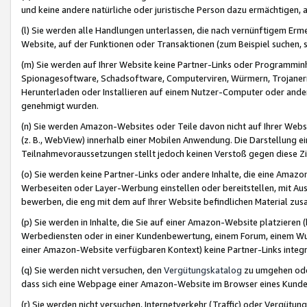
und keine andere natürliche oder juristische Person dazu ermächtigen, a
(l) Sie werden alle Handlungen unterlassen, die nach vernünftigem Erme
Website, auf der Funktionen oder Transaktionen (zum Beispiel suchen, s
(m) Sie werden auf Ihrer Website keine Partner-Links oder Programmin
Spionagesoftware, Schadsoftware, Computerviren, Würmern, Trojaner
Herunterladen oder Installieren auf einem Nutzer-Computer oder ande
genehmigt wurden.
(n) Sie werden Amazon-Websites oder Teile davon nicht auf Ihrer Websi
(z. B., WebView) innerhalb einer Mobilen Anwendung. Die Darstellung ein
Teilnahmevoraussetzungen stellt jedoch keinen Verstoß gegen diese Zif
(o) Sie werden keine Partner-Links oder andere Inhalte, die eine Am
Werbeseiten oder Layer-Werbung einstellen oder bereitstellen, mit Au
bewerben, die eng mit dem auf Ihrer Website befindlichen Material z
(p) Sie werden in Inhalte, die Sie auf einer Amazon-Website platzier
Werbediensten oder in einer Kundenbewertung, einem Forum, einem Wun
einer Amazon-Website verfügbaren Kontext) keine Partner-Links integr
(q) Sie werden nicht versuchen, den
Vergütungskatalog
zu umgehen oder
dass sich eine Webpage einer Amazon-Website im Browser eines Kunden 
(r) Sie werden nicht versuchen, Internetverkehr (Traffic) oder Vergü