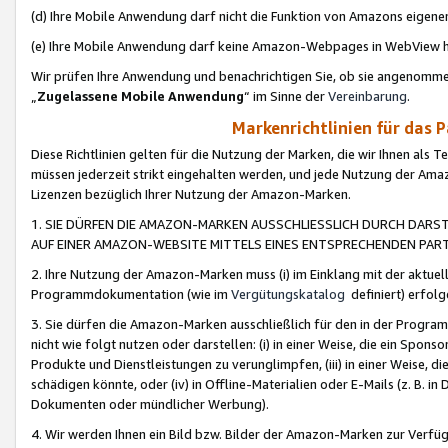
(d) Ihre Mobile Anwendung darf nicht die Funktion von Amazons eige
(e) Ihre Mobile Anwendung darf keine Amazon-Webpages in WebView 
Wir prüfen Ihre Anwendung und benachrichtigen Sie, ob sie angenomm
„
Zugelassene Mobile Anwendung
“ im Sinne der
Vereinbarung
.
Markenrichtlinien für das 
Diese Richtlinien gelten für die Nutzung der Marken, die wir Ihnen als 
müssen jederzeit strikt eingehalten werden, und jede Nutzung der Ama
Lizenzen bezüglich Ihrer Nutzung der Amazon-Marken.
1. SIE DÜRFEN DIE AMAZON-MARKEN AUSSCHLIESSLICH DURCH DARS
AUF EINER AMAZON-WEBSITE MITTELS EINES ENTSPRECHENDEN PART
2. Ihre Nutzung der Amazon-Marken muss (i) im Einklang mit der aktuells
Programmdokumentation (wie im
Vergütungskatalog
definiert) erfolg
3. Sie dürfen die Amazon-Marken ausschließlich für den in der Progr
nicht wie folgt nutzen oder darstellen: (i) in einer Weise, die ein Spo
Produkte und Dienstleistungen zu verunglimpfen, (iii) in einer Weise
schädigen könnte, oder (iv) in Offline-Materialien oder E-Mails (z. B.
Dokumenten oder mündlicher Werbung).
4. Wir werden Ihnen ein Bild bzw. Bilder der Amazon-Marken zur Verfüg