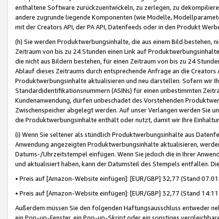
enthaltene Software zurückzuentwickeln, zu zerlegen, zu dekompilier
andere zugrunde liegende Komponenten (wie Modelle, Modellparameter
mit der Creators API, der PA API, Datenfeeds oder in den Produkt Werb
(h) Sie werden Produktwerbungsinhalte, die aus einem Bild bestehen, ni
Zeitraum von bis zu 24 Stunden einen Link auf Produktwerbungsinhalte
die nicht aus Bildern bestehen, für einen Zeitraum von bis zu 24 Stund
Ablauf dieses Zeitraums durch entsprechende Anfrage an die Creators 
Produktwerbungsinhalte aktualisieren und neu darstellen. Sofern wir Ih
Standardidentifikationsnummern (ASINs) für einen unbestimmten Zeitra
Kundenanwendung, dürfen unbeschadet des Vorstehenden Produktwerbu
Zwischenspeicher abgelegt werden. Auf unser Verlangen werden Sie un
die Produktwerbungsinhalte enthält oder nutzt, damit wir Ihre Einhalt
(i) Wenn Sie seltener als stündlich Produktwerbungsinhalte aus Datenfe
Anwendung angezeigten Produktwerbungsinhalte aktualisieren, werden 
Datums-/Uhrzeitstempel einfügen. Wenn Sie jedoch die in Ihrer Anwe
und aktualisiert haben, kann der Datumsteil des Stempels entfallen. Dies
• Preis auf [Amazon-Website einfügen]: [EUR/GBP] 32,77 (Stand 07.01.
• Preis auf [Amazon-Website einfügen]: [EUR/GBP] 32,77 (Stand 14:11 
Außerdem müssen Sie den folgenden Haftungsausschluss entweder neb
ein Pop-up-Fenster, ein Pop-up-Skript oder ein sonstiges vergleichba