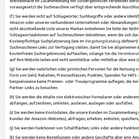
Werbeinhalte im Zusammenhang mit Suchergebnissen verwendet werden,
vorausgesetzt die Suchmaschine verfügt über entsprechende Ausschlu
(f) Sie werden nicht auf Schlagwörter, Suchbegriffe oder andere Ident
Amazon oder unseren verbundenen Unternehmen oder Abwandlungen bzw
nicht abschließende Liste unserer Marken entnehmen Sie bitte der Nich
Schlagwortauktionen auf Suchmaschinen teilnehmen, wenn die sich da
Kostenpflichtige Suchplatzierung (wie im
Vergütungskatalog
definiert
Suchmaschinen Links zur Verfügung stellen, damit Sie bei allgemeinen I
kostenfreien Suchergebnissen) auftauchen, solange Sie die
Vereinbaru
auf Ihre Website leiten und nicht unmittelbar oder mittelbar über eine
(g) Sie werden natürlichen oder juristischen Personen für die Nutzung 
Form von Geld, Rabatten, Preisnachlässen, Punkten, Spenden für Hilfs
beispielsweise keine Prämien- oder Treueprogramme auflegen, die Anrei
Partner-Links zu besuchen.
(h) Sie werden die Inhalte von elektronischen Formularen oder anderem M
abfangen, aufzeichnen, umleiten, auslesen, auslegen oder ausfüllen.
(i) Sie werden keine Kontodaten, die unsere Kunden im Zusammenhang 
Kunden der Amazon-Websites), abfragen, erheben, einholen, speichern,
(j) Sie werden Funktionen von Schaltflächen, Links oder andere Funkti
(k) Sie werden keine Bestellungen oder andere Geschäfte über eine Ama