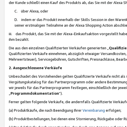
der Kunde schließt einen Kauf des Produkts ab, das Sie mit der Alexa 
C. über Alexa, oder
D. indem er das Produkt innerhalb der Skills Session in den Waren
seiner erstmaligen Teilnahme an der Alexa Shopping Action abschlie
iii. das Produkt, das Sie mit der Alexa-Einkaufsaktion vorgestellt ha
ihm bezahlt.
Die aus den einzelnen Qualifizierten Verkäufen generierten „
Qualifizi
Qualifizierten Verkäufe einnehmen, abzüglich etwaiger Versandkosten
Mehrwertsteuer), Servicegebühren, Gutschriften, Preisnachlässe, Bear
2. Ausgeschlossene Verkäufe
Unbeschadet des Vorstehenden gelten Qualifizierte Verkäufe nicht als
Vergütungskatalog für das Partnerprogramm oder andere Bestimmungen,
wir jeweils für das Partnerprogramm festlegen, einschließlich der jewe
„
Programmdokumentation
“).
Ferner gelten folgende Verkäufe, die andernfalls Qualifizierte Verkä
(a) Produktkäufe, die nach Beendigung Ihrer
Vereinbarung
erfolgen;
(b) Produktbestellungen, bei denen eine Stornierung, Rückgabe oder R