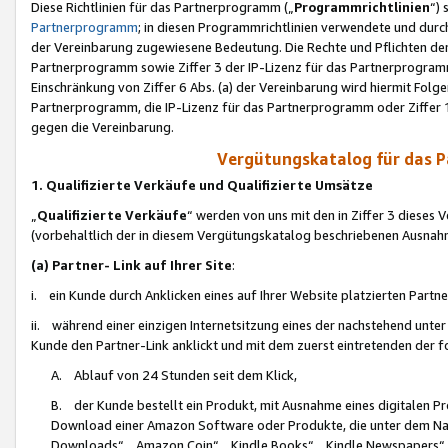
Diese Richtlinien für das Partnerprogramm („
Programmrichtlinien
“)
Partnerprogramm
; in diesen Programmrichtlinien verwendete und durch
der Vereinbarung zugewiesene Bedeutung. Die Rechte und Pflichten de
Partnerprogramm sowie Ziffer 3 der IP-Lizenz für das Partnerprogram
Einschränkung von Ziffer 6 Abs. (a) der Vereinbarung wird hiermit Fol
Partnerprogramm, die IP-Lizenz für das Partnerprogramm oder Ziffer 1
gegen die Vereinbarung.
Vergütungskatalog für das 
1. Qualifizierte Verkäufe und Qualifizierte Umsätze
„
Qualifizierte Verkäufe
“ werden von uns mit den in Ziffer 3 diese
(vorbehaltlich der in diesem Vergütungskatalog beschriebenen Ausnah
(a) Partner- Link auf Ihrer Site
:
i. ein Kunde durch Anklicken eines auf Ihrer Website platzierten Part
ii. während einer einzigen Internetsitzung eines der nachstehend unter (i)
Kunde den Partner-Link anklickt und mit dem zuerst eintretenden der f
A. Ablauf von 24 Stunden seit dem Klick,
B. der Kunde bestellt ein Produkt, mit Ausnahme eines digitalen P
Download einer Amazon Software oder Produkte, die unter dem N
Downloads“, „Amazon Coin“, „Kindle Books“, „Kindle Newspapers“, „