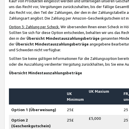
Kauf von Produkten eingelöst werden und unterliegen unseren Geschäf
uns das Recht vor, Vergütungen zurückzuhalten, bis der fällige Gesamt
das Recht vor, den Teil der Zahlungen, der den in der Zahlungstabelle 
Zahlungsart angibst. Die Zahlung per Amazon-Geschenkgutschein ist in
Option 3: Zahlung per Scheck.
Wir übersenden Ihnen einen Scheck in Höh
Sollten Sie sich für diese Option entscheiden, behalten wir uns das Rec
den in der
Übersicht Mindestauszahlungsbeträge
genannten Mindest
der
Übersicht Mindestauszahlungsbeträge
angegebene Bearbeitung
und Schweden nicht verfügbar.
Sollten Sie keine gültigen Informationen für die Zahlungsoption bereit
oder die Auszahlung verdienter Vergütung zurückhalten, bis Sie eine A
Übersicht Mindestauszahlungsbeträge
UK Maxium
UK
FR,
Minimum
un
Option 1 (Überweisung)
25£
25
£5,000
Option 2
25£
25
(Geschenkgutschein)