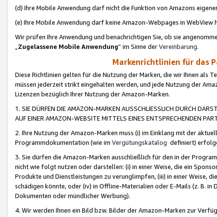
(d) Ihre Mobile Anwendung darf nicht die Funktion von Amazons eige
(e) Ihre Mobile Anwendung darf keine Amazon-Webpages in WebView 
Wir prüfen Ihre Anwendung und benachrichtigen Sie, ob sie angenomm
„
Zugelassene Mobile Anwendung
“ im Sinne der
Vereinbarung
.
Markenrichtlinien für das 
Diese Richtlinien gelten für die Nutzung der Marken, die wir Ihnen als 
müssen jederzeit strikt eingehalten werden, und jede Nutzung der Ama
Lizenzen bezüglich Ihrer Nutzung der Amazon-Marken.
1. SIE DÜRFEN DIE AMAZON-MARKEN AUSSCHLIESSLICH DURCH DARS
AUF EINER AMAZON-WEBSITE MITTELS EINES ENTSPRECHENDEN PART
2. Ihre Nutzung der Amazon-Marken muss (i) im Einklang mit der aktuells
Programmdokumentation (wie im
Vergütungskatalog
definiert) erfolg
3. Sie dürfen die Amazon-Marken ausschließlich für den in der Progr
nicht wie folgt nutzen oder darstellen: (i) in einer Weise, die ein Spo
Produkte und Dienstleistungen zu verunglimpfen, (iii) in einer Weise
schädigen könnte, oder (iv) in Offline-Materialien oder E-Mails (z. B.
Dokumenten oder mündlicher Werbung).
4. Wir werden Ihnen ein Bild bzw. Bilder der Amazon-Marken zur Verfüg