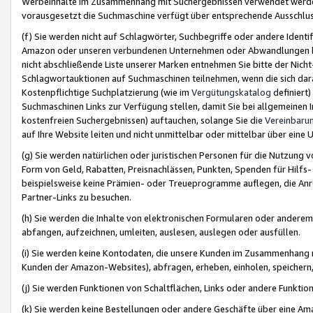
Werbeinhalte im Zusammenhang mit Suchergebnissen verwendet werden,
vorausgesetzt die Suchmaschine verfügt über entsprechende Ausschlu
(f) Sie werden nicht auf Schlagwörter, Suchbegriffe oder andere Ident
Amazon oder unseren verbundenen Unternehmen oder Abwandlungen bzw
nicht abschließende Liste unserer Marken entnehmen Sie bitte der Nich
Schlagwortauktionen auf Suchmaschinen teilnehmen, wenn die sich da
Kostenpflichtige Suchplatzierung (wie im
Vergütungskatalog
definiert
Suchmaschinen Links zur Verfügung stellen, damit Sie bei allgemeinen I
kostenfreien Suchergebnissen) auftauchen, solange Sie die
Vereinbaru
auf Ihre Website leiten und nicht unmittelbar oder mittelbar über eine
(g) Sie werden natürlichen oder juristischen Personen für die Nutzung 
Form von Geld, Rabatten, Preisnachlässen, Punkten, Spenden für Hilfs
beispielsweise keine Prämien- oder Treueprogramme auflegen, die Anrei
Partner-Links zu besuchen.
(h) Sie werden die Inhalte von elektronischen Formularen oder anderem M
abfangen, aufzeichnen, umleiten, auslesen, auslegen oder ausfüllen.
(i) Sie werden keine Kontodaten, die unsere Kunden im Zusammenhang 
Kunden der Amazon-Websites), abfragen, erheben, einholen, speichern,
(j) Sie werden Funktionen von Schaltflächen, Links oder andere Funkti
(k) Sie werden keine Bestellungen oder andere Geschäfte über eine Ama