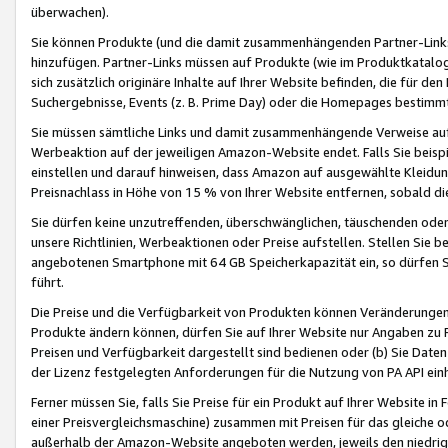
überwachen).
Sie können Produkte (und die damit zusammenhängenden Partner-Links)
hinzufügen. Partner-Links müssen auf Produkte (wie im Produktkatalog de
sich zusätzlich originäre Inhalte auf Ihrer Website befinden, die für 
Suchergebnisse, Events (z. B. Prime Day) oder die Homepages bestimmte
Sie müssen sämtliche Links und damit zusammenhängende Verweise auf z
Werbeaktion auf der jeweiligen Amazon-Website endet. Falls Sie beisp
einstellen und darauf hinweisen, dass Amazon auf ausgewählte Kleidun
Preisnachlass in Höhe von 15 % von Ihrer Website entfernen, sobald di
Sie dürfen keine unzutreffenden, überschwänglichen, täuschenden od
unsere Richtlinien, Werbeaktionen oder Preise aufstellen. Stellen Sie 
angebotenen Smartphone mit 64 GB Speicherkapazität ein, so dürfen S
führt.
Die Preise und die Verfügbarkeit von Produkten können Veränderungen 
Produkte ändern können, dürfen Sie auf Ihrer Website nur Angaben zu P
Preisen und Verfügbarkeit dargestellt sind bedienen oder (b) Sie Daten
der Lizenz festgelegten Anforderungen für die Nutzung von PA API einh
Ferner müssen Sie, falls Sie Preise für ein Produkt auf Ihrer Website in 
einer Preisvergleichsmaschine) zusammen mit Preisen für das gleiche o
außerhalb der Amazon-Website angeboten werden, jeweils den niedrigst