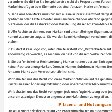
verändern. So dürfen Sie beispielsweise nicht die Proportionen, Farb
Marke hinzufügen bzw. Elemente aus einer Amazon-Marke entfernen.
5. Jede Amazon-Marke muss für sich alleine in ihrer Gesamtheit darge
grafischen oder Textelementen muss ein hinreichender Abstand gegebe
platzieren, der die Lesbarkeit oder Darstellung dieser Amazon-Marke b
6. Alle Rechte an den Amazon-Marken sind unser alleiniges Eigentum, 
kommt alleine uns zugute. Sie werden keine Handlungen vornehmen, 
stehen.
7. Du darfst kein Logo von, oder Inhalte erstellt von,
Drittanbietern au
anderweitig verwenden, es sei denn, du hast von diesem Verkäufer oder
8. Sie dürfen in keiner Rechtsordnung Marken nutzen oder zur Eintragu
keiner Rechtsordnung Marken, Domain-Namen, Subdomain-Namen, Benu
Amazon-Marke zum Verwechseln ähnlich sind.
Wir behalten uns das Recht vor, diese Markenrichtlinien und die gene
Einstellen einer Änderungsmitteilung oder überarbeiteter Markenricht
Wir behalten uns das Recht vor, gegen jede unbefugte Nutzung bzw. jede 
unserem alleinigen Ermessen angemessene Maßnahmen zu ergreifen.
IP-Lizenz- und Nutzungsan
Diese Lizenz regelt Ihre Nutzung von Programminhalten im Zusammen