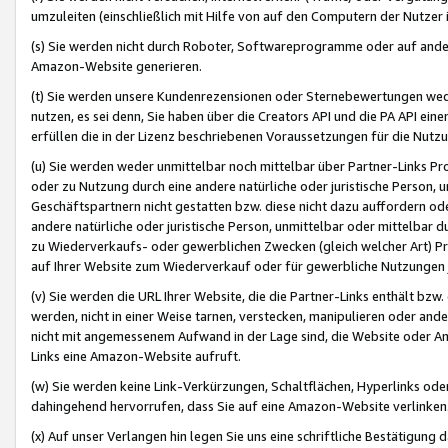
umzuleiten (einschließlich mit Hilfe von auf den Computern der Nutzer i
(s) Sie werden nicht durch Roboter, Softwareprogramme oder auf andere
Amazon-Website generieren.
(t) Sie werden unsere Kundenrezensionen oder Sternebewertungen wed
nutzen, es sei denn, Sie haben über die Creators API und die PA API e
erfüllen die in der Lizenz beschriebenen Voraussetzungen für die Nutzu
(u) Sie werden weder unmittelbar noch mittelbar über Partner-Links P
oder zu Nutzung durch eine andere natürliche oder juristische Person,
Geschäftspartnern nicht gestatten bzw. diese nicht dazu auffordern od
andere natürliche oder juristische Person, unmittelbar oder mittelbar
zu Wiederverkaufs- oder gewerblichen Zwecken (gleich welcher Art) 
auf Ihrer Website zum Wiederverkauf oder für gewerbliche Nutzungen 
(v) Sie werden die URL Ihrer Website, die die Partner-Links enthält b
werden, nicht in einer Weise tarnen, verstecken, manipulieren oder and
nicht mit angemessenem Aufwand in der Lage sind, die Website oder A
Links eine Amazon-Website aufruft.
(w) Sie werden keine Link-Verkürzungen, Schaltflächen, Hyperlinks ode
dahingehend hervorrufen, dass Sie auf eine Amazon-Website verlinken
(x) Auf unser Verlangen hin legen Sie uns eine schriftliche Bestätigung