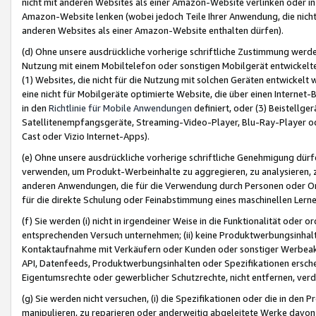
nicht mit anderen Websites als einer Amazon-Website verlinken oder i
Amazon-Website lenken (wobei jedoch Teile Ihrer Anwendung, die nich
anderen Websites als einer Amazon-Website enthalten dürfen).
(d) Ohne unsere ausdrückliche vorherige schriftliche Zustimmung werd
Nutzung mit einem Mobiltelefon oder sonstigen Mobilgerät entwickelt
(1) Websites, die nicht für die Nutzung mit solchen Geräten entwickelt
eine nicht für Mobilgeräte optimierte Website, die über einen Interne
in den
Richtlinie für Mobile Anwendungen
definiert, oder (3) Beistellge
Satellitenempfangsgeräte, Streaming-Video-Player, Blu-Ray-Player ode
Cast oder Vizio Internet-Apps).
(e) Ohne unsere ausdrückliche vorherige schriftliche Genehmigung dürfe
verwenden, um Produkt-Werbeinhalte zu aggregieren, zu analysieren, 
anderen Anwendungen, die für die Verwendung durch Personen oder Or
für die direkte Schulung oder Feinabstimmung eines maschinellen Lern
(f) Sie werden (i) nicht in irgendeiner Weise in die Funktionalität ode
entsprechenden Versuch unternehmen; (ii) keine Produktwerbungsinha
Kontaktaufnahme mit Verkäufern oder Kunden oder sonstiger Werbeaktiv
API, Datenfeeds, Produktwerbungsinhalten oder Spezifikationen erschei
Eigentumsrechte oder gewerblicher Schutzrechte, nicht entfernen, verd
(g) Sie werden nicht versuchen, (i) die Spezifikationen oder die in de
manipulieren, zu reparieren oder anderweitig abgeleitete Werke davon z