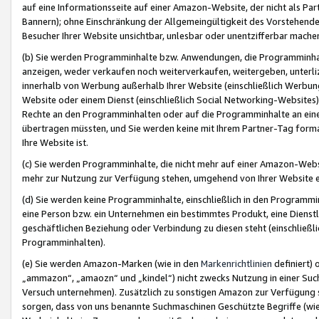
auf eine Informationsseite auf einer Amazon-Website, der nicht als Part
Bannern); ohne Einschränkung der Allgemeingültigkeit des Vorstehende
Besucher Ihrer Website unsichtbar, unlesbar oder unentzifferbar mache
(b) Sie werden Programminhalte bzw. Anwendungen, die Programminhalt
anzeigen, weder verkaufen noch weiterverkaufen, weitergeben, unterli
innerhalb von Werbung außerhalb Ihrer Website (einschließlich Werbun
Website oder einem Dienst (einschließlich Social Networking-Website
Rechte an den Programminhalten oder auf die Programminhalte an eine a
übertragen müssten, und Sie werden keine mit Ihrem Partner-Tag formati
Ihre Website ist.
(c) Sie werden Programminhalte, die nicht mehr auf einer Amazon-Websit
mehr zur Nutzung zur Verfügung stehen, umgehend von Ihrer Website e
(d) Sie werden keine Programminhalte, einschließlich in den Programmin
eine Person bzw. ein Unternehmen ein bestimmtes Produkt, eine Dienstle
geschäftlichen Beziehung oder Verbindung zu diesen steht (einschließli
Programminhalten).
(e) Sie werden Amazon-Marken (wie in den
Markenrichtlinien
definiert) 
„ammazon“, „amaozn“ und „kindel“) nicht zwecks Nutzung in einer Suc
Versuch unternehmen). Zusätzlich zu sonstigen Amazon zur Verfügung 
sorgen, dass von uns benannte Suchmaschinen Geschützte Begriffe (wie 