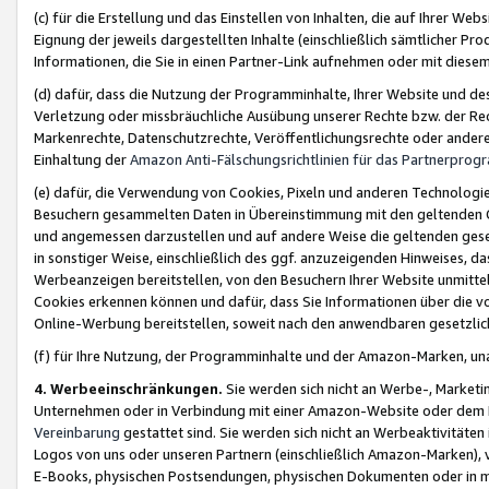
(c) für die Erstellung und das Einstellen von Inhalten, die auf Ihrer We
Eignung der jeweils dargestellten Inhalte (einschließlich sämtlicher 
Informationen, die Sie in einen Partner-Link aufnehmen oder mit diese
(d) dafür, dass die Nutzung der Programminhalte, Ihrer Website und des 
Verletzung oder missbräuchliche Ausübung unserer Rechte bzw. der Recht
Markenrechte, Datenschutzrechte, Veröffentlichungsrechte oder anderer
Einhaltung der
Amazon Anti-Fälschungsrichtlinien für das Partnerpro
(e) dafür, die Verwendung von Cookies, Pixeln und anderen Technologien
Besuchern gesammelten Daten in Übereinstimmung mit den geltenden Ge
und angemessen darzustellen und auf andere Weise die geltenden geset
in sonstiger Weise, einschließlich des ggf. anzuzeigenden Hinweises, d
Werbeanzeigen bereitstellen, von den Besuchern Ihrer Website unmitte
Cookies erkennen können und dafür, dass Sie Informationen über die v
Online-Werbung bereitstellen, soweit nach den anwendbaren gesetzlic
(f) für Ihre Nutzung, der Programminhalte und der Amazon-Marken, u
4. Werbeeinschränkungen.
Sie werden sich nicht an Werbe-, Market
Unternehmen oder in Verbindung mit einer Amazon-Website oder dem Pa
Vereinbarung
gestattet sind. Sie werden sich nicht an Werbeaktivitäten
Logos von uns oder unseren Partnern (einschließlich Amazon-Marken), 
E-Books, physischen Postsendungen, physischen Dokumenten oder in 