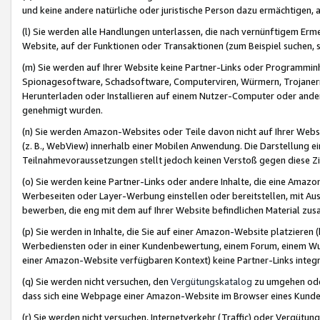
und keine andere natürliche oder juristische Person dazu ermächtigen, a
(l) Sie werden alle Handlungen unterlassen, die nach vernünftigem Erme
Website, auf der Funktionen oder Transaktionen (zum Beispiel suchen, s
(m) Sie werden auf Ihrer Website keine Partner-Links oder Programmin
Spionagesoftware, Schadsoftware, Computerviren, Würmern, Trojaner
Herunterladen oder Installieren auf einem Nutzer-Computer oder ande
genehmigt wurden.
(n) Sie werden Amazon-Websites oder Teile davon nicht auf Ihrer Websi
(z. B., WebView) innerhalb einer Mobilen Anwendung. Die Darstellung ein
Teilnahmevoraussetzungen stellt jedoch keinen Verstoß gegen diese Zif
(o) Sie werden keine Partner-Links oder andere Inhalte, die eine Am
Werbeseiten oder Layer-Werbung einstellen oder bereitstellen, mit Au
bewerben, die eng mit dem auf Ihrer Website befindlichen Material z
(p) Sie werden in Inhalte, die Sie auf einer Amazon-Website platzier
Werbediensten oder in einer Kundenbewertung, einem Forum, einem Wun
einer Amazon-Website verfügbaren Kontext) keine Partner-Links integr
(q) Sie werden nicht versuchen, den
Vergütungskatalog
zu umgehen oder
dass sich eine Webpage einer Amazon-Website im Browser eines Kunden 
(r) Sie werden nicht versuchen, Internetverkehr (Traffic) oder Vergü