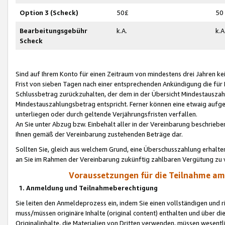
Option 3 (Scheck)
50£
50
Bearbeitungsgebühr
k.A.
k.A
Scheck
Sind auf Ihrem Konto für einen Zeitraum von mindestens drei Jahren kein
Frist von sieben Tagen nach einer entsprechenden Ankündigung die für
Schlussbetrag zurückzuhalten, der dem in der Übersicht Mindestausz
Mindestauszahlungsbetrag entspricht. Ferner können eine etwaig aufg
unterliegen oder durch geltende Verjährungsfristen verfallen.
An Sie unter Abzug bzw. Einbehalt aller in der Vereinbarung beschrieb
Ihnen gemäß der Vereinbarung zustehenden Beträge dar.
Sollten Sie, gleich aus welchem Grund, eine Überschusszahlung erhalte
an Sie im Rahmen der Vereinbarung zukünftig zahlbaren Vergütung zu 
Voraussetzungen für die Teilnahme a
1. Anmeldung und Teilnahmeberechtigung
Sie leiten den Anmeldeprozess ein, indem Sie einen vollständigen und 
muss/müssen originäre Inhalte (original content) enthalten und über d
Originalinhalte, die Materialien von Dritten verwenden, müssen wese