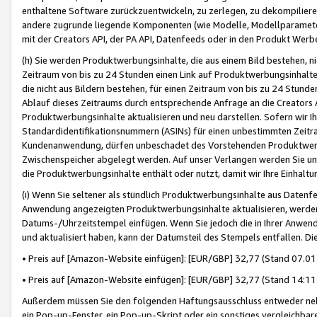
enthaltene Software zurückzuentwickeln, zu zerlegen, zu dekompilier
andere zugrunde liegende Komponenten (wie Modelle, Modellparameter
mit der Creators API, der PA API, Datenfeeds oder in den Produkt Werb
(h) Sie werden Produktwerbungsinhalte, die aus einem Bild bestehen, ni
Zeitraum von bis zu 24 Stunden einen Link auf Produktwerbungsinhalte
die nicht aus Bildern bestehen, für einen Zeitraum von bis zu 24 Stund
Ablauf dieses Zeitraums durch entsprechende Anfrage an die Creators 
Produktwerbungsinhalte aktualisieren und neu darstellen. Sofern wir Ih
Standardidentifikationsnummern (ASINs) für einen unbestimmten Zeitra
Kundenanwendung, dürfen unbeschadet des Vorstehenden Produktwerbu
Zwischenspeicher abgelegt werden. Auf unser Verlangen werden Sie un
die Produktwerbungsinhalte enthält oder nutzt, damit wir Ihre Einhalt
(i) Wenn Sie seltener als stündlich Produktwerbungsinhalte aus Datenfe
Anwendung angezeigten Produktwerbungsinhalte aktualisieren, werden 
Datums-/Uhrzeitstempel einfügen. Wenn Sie jedoch die in Ihrer Anwe
und aktualisiert haben, kann der Datumsteil des Stempels entfallen. Dies
• Preis auf [Amazon-Website einfügen]: [EUR/GBP] 32,77 (Stand 07.01.
• Preis auf [Amazon-Website einfügen]: [EUR/GBP] 32,77 (Stand 14:11 
Außerdem müssen Sie den folgenden Haftungsausschluss entweder neb
ein Pop-up-Fenster, ein Pop-up-Skript oder ein sonstiges vergleichba