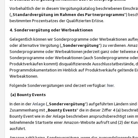
Vorbehaltlich der in diesem Vergütungskatalog beschriebenen Einschr
(„
Standardvergütung im Rahmen des Partnerprogramms
“) besc
bestimmten Prozentsatzes der Qualifizierten Erlöse.
4. Sondervergütung oder Werbeaktionen
Gelegentlich können wir Sonderprogramme oder Werbeaktionen auflegen,
oder alternative Vergütung („
Sondervergütung
”) zu verdienen. Amazo
Sonderprogramme oder Werbeaktionen jederzeit ganz oder teilweise einz
Sonderprogramme oder Werbeaktionen (auch Sonderprogramme oder We
Produktverkäufen kommt) disqualifizierende Ausschlusstatbestände, di
Programmdokumentation im Hinblick auf Produktverkäufe geltende E
Werbeaktionen.
Folgende Sondervergütungen sind derzeit verfügbar:
hier
.
(a) Bounty Events
In den in der
Anlage
(„
Sondervergütung
“) aufgeführten Ländern sind
Zusammenhang mit „
Bounty Events
“ die in dieser Ziffer 4 (a) besch
Bounty Event wie in der Anlage beschrieben anspruchsberechtigt sein mu
teilnehmende Startseite einer Amazon-Website aufruft und (2) der Kun
ausführt.
Amazon zahlt keine Sondervergütung, wenn das zugrundeliegende Boun