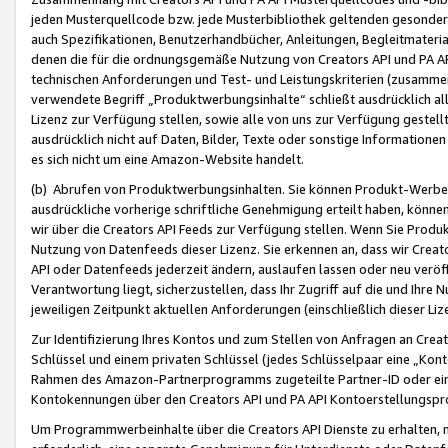
jeden Musterquellcode bzw. jede Musterbibliothek geltenden gesonder
auch Spezifikationen, Benutzerhandbücher, Anleitungen, Begleitmaterial
denen die für die ordnungsgemäße Nutzung von Creators API und PA A
technischen Anforderungen und Test- und Leistungskriterien (zusammen
verwendete Begriff „Produktwerbungsinhalte“ schließt ausdrücklich al
Lizenz zur Verfügung stellen, sowie alle von uns zur Verfügung gestel
ausdrücklich nicht auf Daten, Bilder, Texte oder sonstige Informatione
es sich nicht um eine Amazon-Website handelt.
(b) Abrufen von Produktwerbungsinhalten. Sie können Produkt-Werbein
ausdrückliche vorherige schriftliche Genehmigung erteilt haben, könn
wir über die Creators API Feeds zur Verfügung stellen. Wenn Sie Produk
Nutzung von Datenfeeds dieser Lizenz. Sie erkennen an, dass wir Creat
API oder Datenfeeds jederzeit ändern, auslaufen lassen oder neu veröffe
Verantwortung liegt, sicherzustellen, dass Ihr Zugriff auf die und Ihr
jeweiligen Zeitpunkt aktuellen Anforderungen (einschließlich dieser Liz
Zur Identifizierung Ihres Kontos und zum Stellen von Anfragen an Crea
Schlüssel und einem privaten Schlüssel (jedes Schlüsselpaar eine „Kon
Rahmen des Amazon-Partnerprogramms zugeteilte Partner-ID oder ein
Kontokennungen über den Creators API und PA API Kontoerstellungspro
Um Programmwerbeinhalte über die Creators API Dienste zu erhalten, m