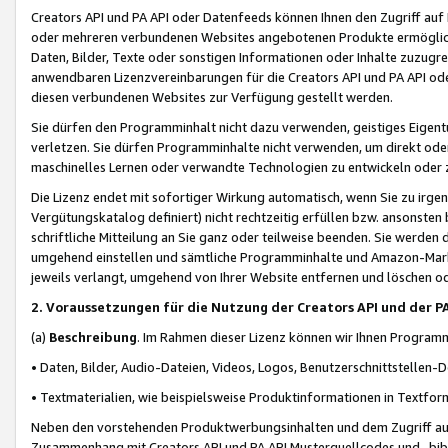
Creators API und PA API oder Datenfeeds können Ihnen den Zugriff auf D
oder mehreren verbundenen Websites angebotenen Produkte ermögliche
Daten, Bilder, Texte oder sonstigen Informationen oder Inhalte zuzugre
anwendbaren Lizenzvereinbarungen für die Creators API und PA API od
diesen verbundenen Websites zur Verfügung gestellt werden.
Sie dürfen den Programminhalt nicht dazu verwenden, geistiges Eigent
verletzen. Sie dürfen Programminhalte nicht verwenden, um direkt ode
maschinelles Lernen oder verwandte Technologien zu entwickeln oder zu
Die Lizenz endet mit sofortiger Wirkung automatisch, wenn Sie zu irg
Vergütungskatalog definiert) nicht rechtzeitig erfüllen bzw. ansonsten
schriftliche Mitteilung an Sie ganz oder teilweise beenden. Sie werden
umgehend einstellen und sämtliche Programminhalte und Amazon-Marke
jeweils verlangt, umgehend von Ihrer Website entfernen und löschen od
2. Voraussetzungen für die Nutzung der Creators API und der P
(a)
Beschreibung
. Im Rahmen dieser Lizenz können wir Ihnen Programmi
• Daten, Bilder, Audio-Dateien, Videos, Logos, Benutzerschnittstellen-
• Textmaterialien, wie beispielsweise Produktinformationen in Textfor
Neben den vorstehenden Produktwerbungsinhalten und dem Zugriff auf 
Zusammenhang mit Creators API und PA API Musterquellcodes und -bibli