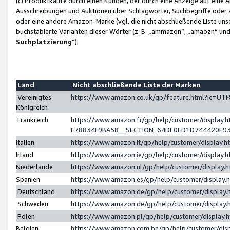
(c) Produktkäufe durch einen Kunden, der durch eine Anzeige auf eine 
Ausschreibungen und Auktionen über Schlagwörter, Suchbegriffe oder 
oder eine andere Amazon-Marke (vgl. die nicht abschließende Liste un
buchstabierte Varianten dieser Wörter (z. B. „ammazon“, „amaozn“ und „
Suchplatzierung
”);
Land
Nicht abschließende Liste der Marken
Vereinigtes
https://www.amazon.co.uk/gp/feature.html?ie=U
Königreich
Frankreich
https://www.amazon.fr/gp/help/customer/displa
E78834F9BA58__SECTION_64DE0ED1D744420E9
Italien
https://www.amazon.it/gp/help/customer/display
Irland
https://www.amazon.ie/gp/help/customer/displa
Niederlande
https://www.amazon.nl/gp/help/customer/display
Spanien
https://www.amazon.es/gp/help/customer/display
Deutschland
https://www.amazon.de/gp/help/customer/displa
Schweden
https://www.amazon.de/gp/help/customer/displa
Polen
https://www.amazon.pl/gp/help/customer/display
Belgien
https://www.amazon.com.be/gp/help/customer/d