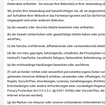
Materialien enthalten. Sie müssen Ihre Website(s) in Ihrer Anwendung ide
Wir prüfen Ihre Anwendung und benachrichtigen Sie, ob sie angenommen
auf Aufnahme Ihrer Website in das Partnerprogramm und Sie dürfen kei
Ungeeignet sind unter anderem Websites:
(a) die sexuelle oder obszöne Inhalte bewerben oder enthalten;
(b) die Gewalt verherrlichen oder gewalttätige Inhalte haben oder pot
anstiften,;
(c) die falsche, irreführende, diffamierende oder verleumderische Inha
(d) die von Hass geprägte, belästigende, schädliche, die Privatsphäre v
Herkunft, Hautfarbe, Geschlecht, Religion, Nationalität, Behinderung, 
(e) die rechtswidrige Handlungen bewerben oder ausführen;
(f) sich an Kinder richten oder wissentlich personenbezogene Daten vo
geltenden Gesetzen definiert) erheben, verwenden oder offenlegen, Vo
Regeln, Vorschriften, Anordnungen, Lizenzen, Genehmigungen, Richtlini
Entscheidungen oder andere Anforderungen einer zuständigen Regierung
Privacy Protection Act (15 U.S.C. §§ 6501-6506) oder Vorschriften, di
Internet erlassen wurden);
(g) die Marken von Amazon oder unseren verbundenen Unternehmen b