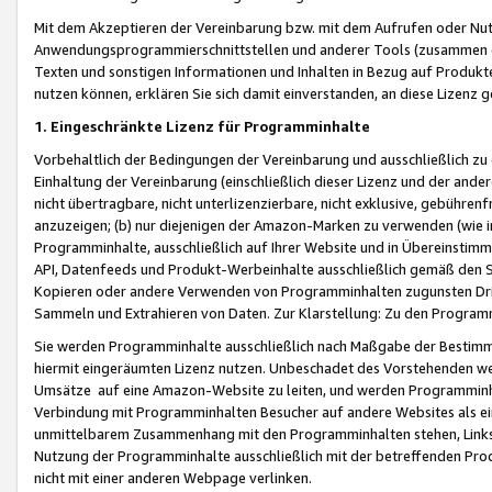
Mit dem Akzeptieren der Vereinbarung bzw. mit dem Aufrufen oder Nutz
Anwendungsprogrammierschnittstellen und anderer Tools (zusammen die
Texten und sonstigen Informationen und Inhalten in Bezug auf Produkte
nutzen können, erklären Sie sich damit einverstanden, an diese Lizenz 
1. Eingeschränkte Lizenz für Programminhalte
Vorbehaltlich der Bedingungen der Vereinbarung und ausschließlich z
Einhaltung der Vereinbarung (einschließlich dieser Lizenz und der ande
nicht übertragbare, nicht unterlizenzierbare, nicht exklusive, gebühren
anzuzeigen; (b) nur diejenigen der Amazon-Marken zu verwenden (wie in 
Programminhalte, ausschließlich auf Ihrer Website und in Übereinstimmu
API, Datenfeeds und Produkt-Werbeinhalte ausschließlich gemäß den Spe
Kopieren oder andere Verwenden von Programminhalten zugunsten Dri
Sammeln und Extrahieren von Daten. Zur Klarstellung: Zu den Program
Sie werden Programminhalte ausschließlich nach Maßgabe der Besti
hiermit eingeräumten Lizenz nutzen. Unbeschadet des Vorstehenden we
Umsätze auf eine Amazon-Website zu leiten, und werden Programminhal
Verbindung mit Programminhalten Besucher auf andere Websites als ein
unmittelbarem Zusammenhang mit den Programminhalten stehen, Links z
Nutzung der Programminhalte ausschließlich mit der betreffenden Pr
nicht mit einer anderen Webpage verlinken.