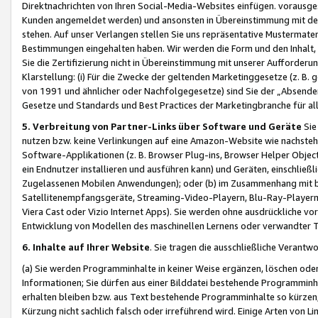
Direktnachrichten von Ihren Social-Media-Websites einfügen. vorausg
Kunden angemeldet werden) und ansonsten in Übereinstimmung mit der
stehen. Auf unser Verlangen stellen Sie uns repräsentative Mustermater
Bestimmungen eingehalten haben. Wir werden die Form und den Inhalt, di
Sie die Zertifizierung nicht in Übereinstimmung mit unserer Aufforderu
Klarstellung: (i) Für die Zwecke der geltenden Marketinggesetze (z. 
von 1991 und ähnlicher oder Nachfolgegesetze) sind Sie der „Absender“ j
Gesetze und Standards und Best Practices der Marketingbranche für 
5. Verbreitung von Partner-Links über Software und Geräte
Sie
nutzen bzw. keine Verlinkungen auf eine Amazon-Website wie nachsteh
Software-Applikationen (z. B. Browser Plug-ins, Browser Helper Objec
ein Endnutzer installieren und ausführen kann) und Geräten, einschlie
Zugelassenen Mobilen Anwendungen); oder (b) im Zusammenhang mit bzw.
Satellitenempfangsgeräte, Streaming-Video-Playern, Blu-Ray-Playern 
Viera Cast oder Vizio Internet Apps). Sie werden ohne ausdrückliche v
Entwicklung von Modellen des maschinellen Lernens oder verwandter 
6. Inhalte auf Ihrer Website
. Sie tragen die ausschließliche Verantwo
(a) Sie werden Programminhalte in keiner Weise ergänzen, löschen oder
Informationen; Sie dürfen aus einer Bilddatei bestehende Programminhal
erhalten bleiben bzw. aus Text bestehende Programminhalte so kürzen, 
Kürzung nicht sachlich falsch oder irreführend wird. Einige Arten von L