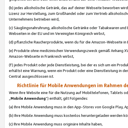
(b) jedes alkoholische Getränk, das auf deiner Webseite beworben wird
Lizenz zur Herstellung, zum Großhandel oder zum Vertrieb alkoholisch
Unternehmens betrieben wird,
(c) Säuglingsnahruhrung, alkoholische Getränke oder Tabakwaren und E
Webseiten in der EU und im Vereinigten Königreich wirbst,
(d) pflanzliche Raucherprodukte, wenn du für die Amazon-Webseite in B
(e) Produkte ohne medizinischen Verwendungszweck gemäß Anhang XVI 
Amazon-Webseite in Frankreich wirbst,
(f) jedes Produkt oder jede Dienstleistung, bei der es sich um ein Prod
erhältst eine Warnung, wenn ein Produkt oder eine Dienstleistung in de
Central ausgeschlossen ist.
Richtlinie für Mobile Anwendungen im Rahmen de
Wenn Ihre Website eine für die Nutzung auf Mobiltelefonen, Tablets 
„
Mobile Anwendung
“) enthält, gilt Folgendes:
(a) Ihre Mobile Anwendung muss in den App-Stores von Google Play, A
(b) Ihre Mobile Anwendung muss kostenlos heruntergeladen werden könn
(c) Ihre Mobile Anwendung muss originäre Inhalte haben,