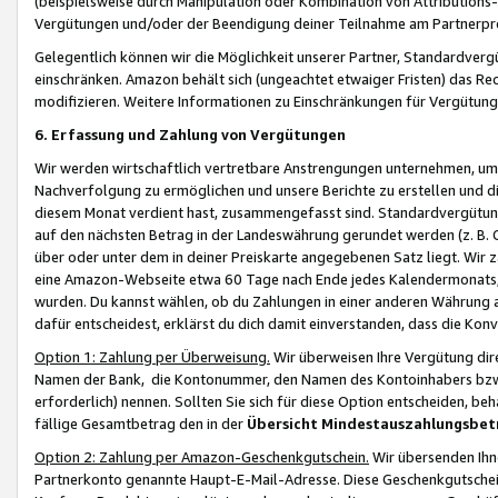
(beispielsweise durch Manipulation oder Kombination von Attributions-
Vergütungen und/oder der Beendigung deiner Teilnahme am Partnerp
Gelegentlich können wir die Möglichkeit unserer Partner, Standardv
einschränken. Amazon behält sich (ungeachtet etwaiger Fristen) das Re
modifizieren. Weitere Informationen zu Einschränkungen für Vergütung
6. Erfassung und Zahlung von Vergütungen
Wir werden wirtschaftlich vertretbare Anstrengungen unternehmen, um 
Nachverfolgung zu ermöglichen und unsere Berichte zu erstellen und di
diesem Monat verdient hast, zusammengefasst sind. Standardvergütung
auf den nächsten Betrag in der Landeswährung gerundet werden (z. B. C
über oder unter dem in deiner Preiskarte angegebenen Satz liegt. Wir
eine Amazon-Webseite etwa 60 Tage nach Ende jedes Kalendermonats, i
wurden. Du kannst wählen, ob du Zahlungen in einer anderen Währung
dafür entscheidest, erklärst du dich damit einverstanden, dass die K
Option 1: Zahlung per Überweisung.
Wir überweisen Ihre Vergütung dir
Namen der Bank, die Kontonummer, den Namen des Kontoinhabers bzw. a
erforderlich) nennen. Sollten Sie sich für diese Option entscheiden, be
fällige Gesamtbetrag den in der
Übersicht Mindestauszahlungsbet
Option 2: Zahlung per Amazon-Geschenkgutschein.
Wir übersenden Ihne
Partnerkonto genannte Haupt-E-Mail-Adresse. Diese Geschenkgutschei