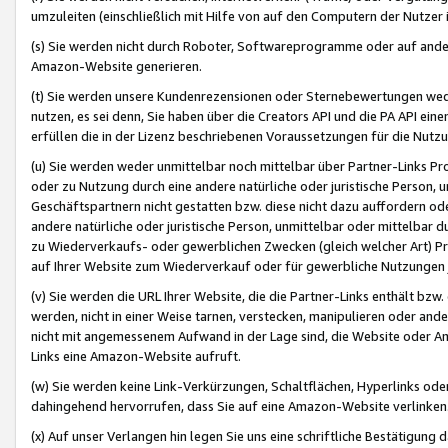
umzuleiten (einschließlich mit Hilfe von auf den Computern der Nutzer i
(s) Sie werden nicht durch Roboter, Softwareprogramme oder auf andere
Amazon-Website generieren.
(t) Sie werden unsere Kundenrezensionen oder Sternebewertungen wed
nutzen, es sei denn, Sie haben über die Creators API und die PA API e
erfüllen die in der Lizenz beschriebenen Voraussetzungen für die Nutzu
(u) Sie werden weder unmittelbar noch mittelbar über Partner-Links P
oder zu Nutzung durch eine andere natürliche oder juristische Person,
Geschäftspartnern nicht gestatten bzw. diese nicht dazu auffordern od
andere natürliche oder juristische Person, unmittelbar oder mittelbar
zu Wiederverkaufs- oder gewerblichen Zwecken (gleich welcher Art) 
auf Ihrer Website zum Wiederverkauf oder für gewerbliche Nutzungen 
(v) Sie werden die URL Ihrer Website, die die Partner-Links enthält b
werden, nicht in einer Weise tarnen, verstecken, manipulieren oder and
nicht mit angemessenem Aufwand in der Lage sind, die Website oder A
Links eine Amazon-Website aufruft.
(w) Sie werden keine Link-Verkürzungen, Schaltflächen, Hyperlinks ode
dahingehend hervorrufen, dass Sie auf eine Amazon-Website verlinken
(x) Auf unser Verlangen hin legen Sie uns eine schriftliche Bestätigung