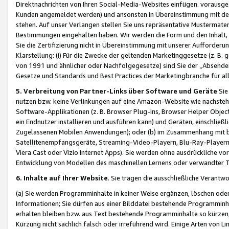
Direktnachrichten von Ihren Social-Media-Websites einfügen. vorausg
Kunden angemeldet werden) und ansonsten in Übereinstimmung mit der
stehen. Auf unser Verlangen stellen Sie uns repräsentative Mustermater
Bestimmungen eingehalten haben. Wir werden die Form und den Inhalt, di
Sie die Zertifizierung nicht in Übereinstimmung mit unserer Aufforderu
Klarstellung: (i) Für die Zwecke der geltenden Marketinggesetze (z. 
von 1991 und ähnlicher oder Nachfolgegesetze) sind Sie der „Absender“ j
Gesetze und Standards und Best Practices der Marketingbranche für 
5. Verbreitung von Partner-Links über Software und Geräte
Sie
nutzen bzw. keine Verlinkungen auf eine Amazon-Website wie nachsteh
Software-Applikationen (z. B. Browser Plug-ins, Browser Helper Objec
ein Endnutzer installieren und ausführen kann) und Geräten, einschlie
Zugelassenen Mobilen Anwendungen); oder (b) im Zusammenhang mit bzw.
Satellitenempfangsgeräte, Streaming-Video-Playern, Blu-Ray-Playern 
Viera Cast oder Vizio Internet Apps). Sie werden ohne ausdrückliche v
Entwicklung von Modellen des maschinellen Lernens oder verwandter 
6. Inhalte auf Ihrer Website
. Sie tragen die ausschließliche Verantwo
(a) Sie werden Programminhalte in keiner Weise ergänzen, löschen oder
Informationen; Sie dürfen aus einer Bilddatei bestehende Programminhal
erhalten bleiben bzw. aus Text bestehende Programminhalte so kürzen, 
Kürzung nicht sachlich falsch oder irreführend wird. Einige Arten von L