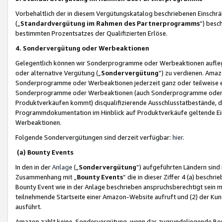
Vorbehaltlich der in diesem Vergütungskatalog beschriebenen Einschr
(„
Standardvergütung im Rahmen des Partnerprogramms
“) besc
bestimmten Prozentsatzes der Qualifizierten Erlöse.
4. Sondervergütung oder Werbeaktionen
Gelegentlich können wir Sonderprogramme oder Werbeaktionen auflegen,
oder alternative Vergütung („
Sondervergütung
”) zu verdienen. Amazo
Sonderprogramme oder Werbeaktionen jederzeit ganz oder teilweise einz
Sonderprogramme oder Werbeaktionen (auch Sonderprogramme oder We
Produktverkäufen kommt) disqualifizierende Ausschlusstatbestände, di
Programmdokumentation im Hinblick auf Produktverkäufe geltende E
Werbeaktionen.
Folgende Sondervergütungen sind derzeit verfügbar:
hier
.
(a) Bounty Events
In den in der
Anlage
(„
Sondervergütung
“) aufgeführten Ländern sind
Zusammenhang mit „
Bounty Events
“ die in dieser Ziffer 4 (a) besch
Bounty Event wie in der Anlage beschrieben anspruchsberechtigt sein mu
teilnehmende Startseite einer Amazon-Website aufruft und (2) der Kun
ausführt.
Amazon zahlt keine Sondervergütung, wenn das zugrundeliegende Boun