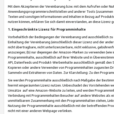
Mit dem Akzeptieren der Vereinbarung bzw. mit dem Aufrufen oder Nutz
Anwendungsprogrammierschnittstellen und anderer Tools (zusammen die
Texten und sonstigen Informationen und Inhalten in Bezug auf Produkte
nutzen können, erklären Sie sich damit einverstanden, an diese Lizenz 
1. Eingeschränkte Lizenz für Programminhalte
Vorbehaltlich der Bedingungen der Vereinbarung und ausschließlich z
Einhaltung der Vereinbarung (einschließlich dieser Lizenz und der ande
nicht übertragbare, nicht unterlizenzierbare, nicht exklusive, gebühren
anzuzeigen; (b) nur diejenigen der Amazon-Marken zu verwenden (wie in 
Programminhalte, ausschließlich auf Ihrer Website und in Übereinstimmu
API, Datenfeeds und Produkt-Werbeinhalte ausschließlich gemäß den Spe
Kopieren oder andere Verwenden von Programminhalten zugunsten Dri
Sammeln und Extrahieren von Daten. Zur Klarstellung: Zu den Program
Sie werden Programminhalte ausschließlich nach Maßgabe der Besti
hiermit eingeräumten Lizenz nutzen. Unbeschadet des Vorstehenden we
Umsätze auf eine Amazon-Website zu leiten, und werden Programminhal
Verbindung mit Programminhalten Besucher auf andere Websites als ein
unmittelbarem Zusammenhang mit den Programminhalten stehen, Links z
Nutzung der Programminhalte ausschließlich mit der betreffenden Pr
nicht mit einer anderen Webpage verlinken.