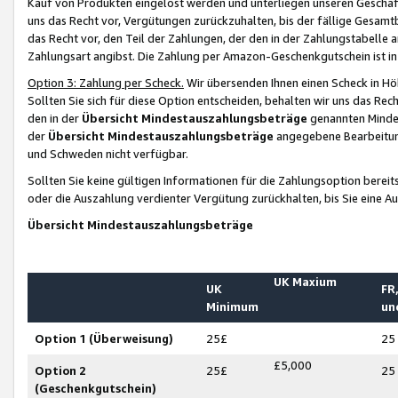
Kauf von Produkten eingelöst werden und unterliegen unseren Geschäf
uns das Recht vor, Vergütungen zurückzuhalten, bis der fällige Gesamt
das Recht vor, den Teil der Zahlungen, der den in der Zahlungstabelle 
Zahlungsart angibst. Die Zahlung per Amazon-Geschenkgutschein ist in
Option 3: Zahlung per Scheck.
Wir übersenden Ihnen einen Scheck in Höh
Sollten Sie sich für diese Option entscheiden, behalten wir uns das Rec
den in der
Übersicht Mindestauszahlungsbeträge
genannten Mindest
der
Übersicht Mindestauszahlungsbeträge
angegebene Bearbeitung
und Schweden nicht verfügbar.
Sollten Sie keine gültigen Informationen für die Zahlungsoption bereit
oder die Auszahlung verdienter Vergütung zurückhalten, bis Sie eine A
Übersicht Mindestauszahlungsbeträge
UK Maxium
UK
FR,
Minimum
un
Option 1 (Überweisung)
25£
25
£5,000
Option 2
25£
25
(Geschenkgutschein)