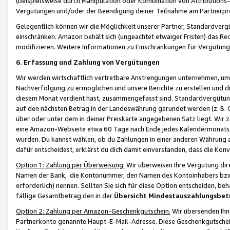
(beispielsweise durch Manipulation oder Kombination von Attributions-
Vergütungen und/oder der Beendigung deiner Teilnahme am Partnerp
Gelegentlich können wir die Möglichkeit unserer Partner, Standardv
einschränken. Amazon behält sich (ungeachtet etwaiger Fristen) das Re
modifizieren. Weitere Informationen zu Einschränkungen für Vergütung
6. Erfassung und Zahlung von Vergütungen
Wir werden wirtschaftlich vertretbare Anstrengungen unternehmen, um 
Nachverfolgung zu ermöglichen und unsere Berichte zu erstellen und di
diesem Monat verdient hast, zusammengefasst sind. Standardvergütung
auf den nächsten Betrag in der Landeswährung gerundet werden (z. B. C
über oder unter dem in deiner Preiskarte angegebenen Satz liegt. Wir
eine Amazon-Webseite etwa 60 Tage nach Ende jedes Kalendermonats, i
wurden. Du kannst wählen, ob du Zahlungen in einer anderen Währung
dafür entscheidest, erklärst du dich damit einverstanden, dass die K
Option 1: Zahlung per Überweisung.
Wir überweisen Ihre Vergütung dir
Namen der Bank, die Kontonummer, den Namen des Kontoinhabers bzw. a
erforderlich) nennen. Sollten Sie sich für diese Option entscheiden, be
fällige Gesamtbetrag den in der
Übersicht Mindestauszahlungsbet
Option 2: Zahlung per Amazon-Geschenkgutschein.
Wir übersenden Ihne
Partnerkonto genannte Haupt-E-Mail-Adresse. Diese Geschenkgutschei