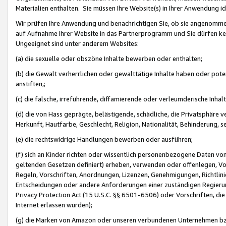
Materialien enthalten. Sie müssen Ihre Website(s) in Ihrer Anwendung ide
Wir prüfen Ihre Anwendung und benachrichtigen Sie, ob sie angenommen
auf Aufnahme Ihrer Website in das Partnerprogramm und Sie dürfen kei
Ungeeignet sind unter anderem Websites:
(a) die sexuelle oder obszöne Inhalte bewerben oder enthalten;
(b) die Gewalt verherrlichen oder gewalttätige Inhalte haben oder pot
anstiften,;
(c) die falsche, irreführende, diffamierende oder verleumderische Inha
(d) die von Hass geprägte, belästigende, schädliche, die Privatsphäre v
Herkunft, Hautfarbe, Geschlecht, Religion, Nationalität, Behinderung, 
(e) die rechtswidrige Handlungen bewerben oder ausführen;
(f) sich an Kinder richten oder wissentlich personenbezogene Daten vo
geltenden Gesetzen definiert) erheben, verwenden oder offenlegen, Vo
Regeln, Vorschriften, Anordnungen, Lizenzen, Genehmigungen, Richtlini
Entscheidungen oder andere Anforderungen einer zuständigen Regierung
Privacy Protection Act (15 U.S.C. §§ 6501-6506) oder Vorschriften, di
Internet erlassen wurden);
(g) die Marken von Amazon oder unseren verbundenen Unternehmen b