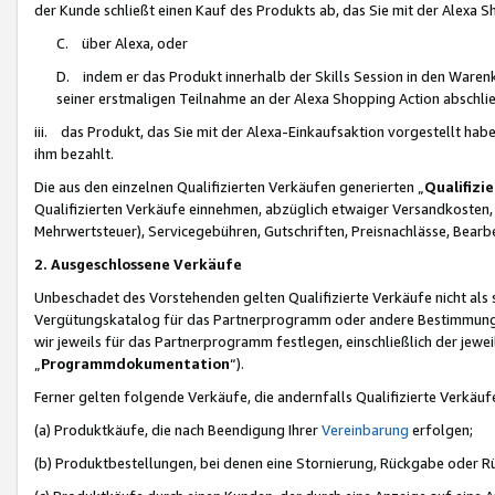
der Kunde schließt einen Kauf des Produkts ab, das Sie mit der Alexa 
C. über Alexa, oder
D. indem er das Produkt innerhalb der Skills Session in den Waren
seiner erstmaligen Teilnahme an der Alexa Shopping Action abschlie
iii. das Produkt, das Sie mit der Alexa-Einkaufsaktion vorgestellt ha
ihm bezahlt.
Die aus den einzelnen Qualifizierten Verkäufen generierten „
Qualifizi
Qualifizierten Verkäufe einnehmen, abzüglich etwaiger Versandkosten
Mehrwertsteuer), Servicegebühren, Gutschriften, Preisnachlässe, Bear
2. Ausgeschlossene Verkäufe
Unbeschadet des Vorstehenden gelten Qualifizierte Verkäufe nicht als
Vergütungskatalog für das Partnerprogramm oder andere Bestimmungen,
wir jeweils für das Partnerprogramm festlegen, einschließlich der jewe
„
Programmdokumentation
“).
Ferner gelten folgende Verkäufe, die andernfalls Qualifizierte Verkä
(a) Produktkäufe, die nach Beendigung Ihrer
Vereinbarung
erfolgen;
(b) Produktbestellungen, bei denen eine Stornierung, Rückgabe oder R