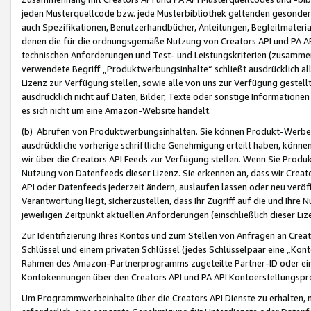
jeden Musterquellcode bzw. jede Musterbibliothek geltenden gesonder
auch Spezifikationen, Benutzerhandbücher, Anleitungen, Begleitmaterial
denen die für die ordnungsgemäße Nutzung von Creators API und PA A
technischen Anforderungen und Test- und Leistungskriterien (zusammen
verwendete Begriff „Produktwerbungsinhalte“ schließt ausdrücklich al
Lizenz zur Verfügung stellen, sowie alle von uns zur Verfügung gestel
ausdrücklich nicht auf Daten, Bilder, Texte oder sonstige Informatione
es sich nicht um eine Amazon-Website handelt.
(b) Abrufen von Produktwerbungsinhalten. Sie können Produkt-Werbein
ausdrückliche vorherige schriftliche Genehmigung erteilt haben, könn
wir über die Creators API Feeds zur Verfügung stellen. Wenn Sie Produk
Nutzung von Datenfeeds dieser Lizenz. Sie erkennen an, dass wir Creat
API oder Datenfeeds jederzeit ändern, auslaufen lassen oder neu veröffe
Verantwortung liegt, sicherzustellen, dass Ihr Zugriff auf die und Ihr
jeweiligen Zeitpunkt aktuellen Anforderungen (einschließlich dieser Liz
Zur Identifizierung Ihres Kontos und zum Stellen von Anfragen an Crea
Schlüssel und einem privaten Schlüssel (jedes Schlüsselpaar eine „Kon
Rahmen des Amazon-Partnerprogramms zugeteilte Partner-ID oder ein
Kontokennungen über den Creators API und PA API Kontoerstellungspro
Um Programmwerbeinhalte über die Creators API Dienste zu erhalten, m