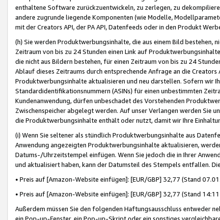
enthaltene Software zurückzuentwickeln, zu zerlegen, zu dekompilier
andere zugrunde liegende Komponenten (wie Modelle, Modellparameter
mit der Creators API, der PA API, Datenfeeds oder in den Produkt Werb
(h) Sie werden Produktwerbungsinhalte, die aus einem Bild bestehen, ni
Zeitraum von bis zu 24 Stunden einen Link auf Produktwerbungsinhalte
die nicht aus Bildern bestehen, für einen Zeitraum von bis zu 24 Stund
Ablauf dieses Zeitraums durch entsprechende Anfrage an die Creators 
Produktwerbungsinhalte aktualisieren und neu darstellen. Sofern wir Ih
Standardidentifikationsnummern (ASINs) für einen unbestimmten Zeitra
Kundenanwendung, dürfen unbeschadet des Vorstehenden Produktwerbu
Zwischenspeicher abgelegt werden. Auf unser Verlangen werden Sie un
die Produktwerbungsinhalte enthält oder nutzt, damit wir Ihre Einhalt
(i) Wenn Sie seltener als stündlich Produktwerbungsinhalte aus Datenfe
Anwendung angezeigten Produktwerbungsinhalte aktualisieren, werden 
Datums-/Uhrzeitstempel einfügen. Wenn Sie jedoch die in Ihrer Anwe
und aktualisiert haben, kann der Datumsteil des Stempels entfallen. Dies
• Preis auf [Amazon-Website einfügen]: [EUR/GBP] 32,77 (Stand 07.01.
• Preis auf [Amazon-Website einfügen]: [EUR/GBP] 32,77 (Stand 14:11 
Außerdem müssen Sie den folgenden Haftungsausschluss entweder neb
ein Pop-up-Fenster, ein Pop-up-Skript oder ein sonstiges vergleichba