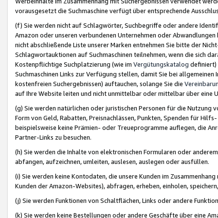
Werbeinhalte im Zusammenhang mit Suchergebnissen verwendet werden,
vorausgesetzt die Suchmaschine verfügt über entsprechende Ausschlu
(f) Sie werden nicht auf Schlagwörter, Suchbegriffe oder andere Ident
Amazon oder unseren verbundenen Unternehmen oder Abwandlungen bzw
nicht abschließende Liste unserer Marken entnehmen Sie bitte der Nich
Schlagwortauktionen auf Suchmaschinen teilnehmen, wenn die sich da
Kostenpflichtige Suchplatzierung (wie im
Vergütungskatalog
definiert
Suchmaschinen Links zur Verfügung stellen, damit Sie bei allgemeinen I
kostenfreien Suchergebnissen) auftauchen, solange Sie die
Vereinbaru
auf Ihre Website leiten und nicht unmittelbar oder mittelbar über eine
(g) Sie werden natürlichen oder juristischen Personen für die Nutzung 
Form von Geld, Rabatten, Preisnachlässen, Punkten, Spenden für Hilfs
beispielsweise keine Prämien- oder Treueprogramme auflegen, die Anrei
Partner-Links zu besuchen.
(h) Sie werden die Inhalte von elektronischen Formularen oder anderem M
abfangen, aufzeichnen, umleiten, auslesen, auslegen oder ausfüllen.
(i) Sie werden keine Kontodaten, die unsere Kunden im Zusammenhang 
Kunden der Amazon-Websites), abfragen, erheben, einholen, speichern,
(j) Sie werden Funktionen von Schaltflächen, Links oder andere Funkti
(k) Sie werden keine Bestellungen oder andere Geschäfte über eine Ama