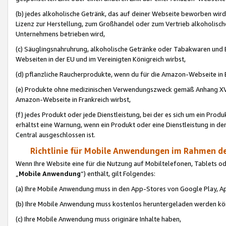
(b) jedes alkoholische Getränk, das auf deiner Webseite beworben wird
Lizenz zur Herstellung, zum Großhandel oder zum Vertrieb alkoholisch
Unternehmens betrieben wird,
(c) Säuglingsnahruhrung, alkoholische Getränke oder Tabakwaren und E
Webseiten in der EU und im Vereinigten Königreich wirbst,
(d) pflanzliche Raucherprodukte, wenn du für die Amazon-Webseite in B
(e) Produkte ohne medizinischen Verwendungszweck gemäß Anhang XVI 
Amazon-Webseite in Frankreich wirbst,
(f) jedes Produkt oder jede Dienstleistung, bei der es sich um ein Prod
erhältst eine Warnung, wenn ein Produkt oder eine Dienstleistung in de
Central ausgeschlossen ist.
Richtlinie für Mobile Anwendungen im Rahmen de
Wenn Ihre Website eine für die Nutzung auf Mobiltelefonen, Tablets 
„
Mobile Anwendung
“) enthält, gilt Folgendes:
(a) Ihre Mobile Anwendung muss in den App-Stores von Google Play, A
(b) Ihre Mobile Anwendung muss kostenlos heruntergeladen werden könn
(c) Ihre Mobile Anwendung muss originäre Inhalte haben,