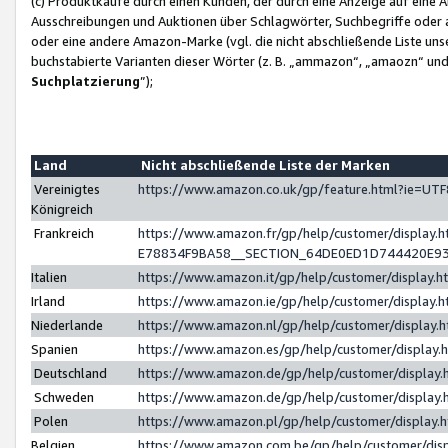
(c) Produktkäufe durch einen Kunden, der durch eine Anzeige auf eine 
Ausschreibungen und Auktionen über Schlagwörter, Suchbegriffe oder 
oder eine andere Amazon-Marke (vgl. die nicht abschließende Liste un
buchstabierte Varianten dieser Wörter (z. B. „ammazon“, „amaozn“ und „
Suchplatzierung
”);
Land
Nicht abschließende Liste der Marken
Vereinigtes
https://www.amazon.co.uk/gp/feature.html?ie=U
Königreich
Frankreich
https://www.amazon.fr/gp/help/customer/displa
E78834F9BA58__SECTION_64DE0ED1D744420E9
Italien
https://www.amazon.it/gp/help/customer/display
Irland
https://www.amazon.ie/gp/help/customer/displa
Niederlande
https://www.amazon.nl/gp/help/customer/display
Spanien
https://www.amazon.es/gp/help/customer/display
Deutschland
https://www.amazon.de/gp/help/customer/displa
Schweden
https://www.amazon.de/gp/help/customer/displa
Polen
https://www.amazon.pl/gp/help/customer/display
Belgien
https://www.amazon.com.be/gp/help/customer/d