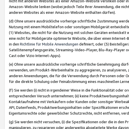
nicht mit anderen Websites als einer Amazon-Website verlinken oder i
Amazon-Website lenken (wobei jedoch Teile Ihrer Anwendung, die nich
anderen Websites als einer Amazon-Website enthalten dürfen).
(d) Ohne unsere ausdrückliche vorherige schriftliche Zustimmung werd
Nutzung mit einem Mobiltelefon oder sonstigen Mobilgerät entwickelt
(1) Websites, die nicht für die Nutzung mit solchen Geräten entwickelt
eine nicht für Mobilgeräte optimierte Website, die über einen Interne
in den
Richtlinie für Mobile Anwendungen
definiert, oder (3) Beistellge
Satellitenempfangsgeräte, Streaming-Video-Player, Blu-Ray-Player ode
Cast oder Vizio Internet-Apps).
(e) Ohne unsere ausdrückliche vorherige schriftliche Genehmigung dürfe
verwenden, um Produkt-Werbeinhalte zu aggregieren, zu analysieren, 
anderen Anwendungen, die für die Verwendung durch Personen oder Or
für die direkte Schulung oder Feinabstimmung eines maschinellen Lern
(f) Sie werden (i) nicht in irgendeiner Weise in die Funktionalität ode
entsprechenden Versuch unternehmen; (ii) keine Produktwerbungsinha
Kontaktaufnahme mit Verkäufern oder Kunden oder sonstiger Werbeaktiv
API, Datenfeeds, Produktwerbungsinhalten oder Spezifikationen erschei
Eigentumsrechte oder gewerblicher Schutzrechte, nicht entfernen, verd
(g) Sie werden nicht versuchen, (i) die Spezifikationen oder die in de
manipulieren, zu reparieren oder anderweitig abgeleitete Werke davon z