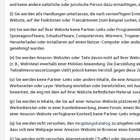
und keine andere natürliche oder juristische Person dazu ermächtigen, a
(l) Sie werden alle Handlungen unterlassen, die nach vernünftigem Erme
Website, auf der Funktionen oder Transaktionen (zum Beispiel suchen, s
(m) Sie werden auf Ihrer Website keine Partner-Links oder Programmin
Spionagesoftware, Schadsoftware, Computerviren, Würmern, Trojaner
Herunterladen oder Installieren auf einem Nutzer-Computer oder ande
genehmigt wurden.
(n) Sie werden Amazon-Websites oder Teile davon nicht auf Ihrer Websi
(z. B., WebView) innerhalb einer Mobilen Anwendung. Die Darstellung ein
Teilnahmevoraussetzungen stellt jedoch keinen Verstoß gegen diese Zif
(o) Sie werden keine Partner-Links oder andere Inhalte, die eine Am
Werbeseiten oder Layer-Werbung einstellen oder bereitstellen, mit Au
bewerben, die eng mit dem auf Ihrer Website befindlichen Material z
(p) Sie werden in Inhalte, die Sie auf einer Amazon-Website platzier
Werbediensten oder in einer Kundenbewertung, einem Forum, einem Wun
einer Amazon-Website verfügbaren Kontext) keine Partner-Links integr
(q) Sie werden nicht versuchen, den
Vergütungskatalog
zu umgehen oder
dass sich eine Webpage einer Amazon-Website im Browser eines Kunden 
(r) Sie werden nicht versuchen, Internetverkehr (Traffic) oder Vergü