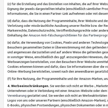
(c) für die Erstellung und das Einstellen von Inhalten, die auf Ihrer We
Eignung der jeweils dargestellten Inhalte (einschließlich sämtlicher 
Informationen, die Sie in einen Partner-Link aufnehmen oder mit diese
(d) dafür, dass die Nutzung der Programminhalte, Ihrer Website und des 
Verletzung oder missbräuchliche Ausübung unserer Rechte bzw. der Recht
Markenrechte, Datenschutzrechte, Veröffentlichungsrechte oder anderer
Einhaltung der
Amazon Anti-Fälschungsrichtlinien für das Partnerpro
(e) dafür, die Verwendung von Cookies, Pixeln und anderen Technologien
Besuchern gesammelten Daten in Übereinstimmung mit den geltenden Ge
und angemessen darzustellen und auf andere Weise die geltenden geset
in sonstiger Weise, einschließlich des ggf. anzuzeigenden Hinweises, d
Werbeanzeigen bereitstellen, von den Besuchern Ihrer Website unmitte
Cookies erkennen können und dafür, dass Sie Informationen über die v
Online-Werbung bereitstellen, soweit nach den anwendbaren gesetzlic
(f) für Ihre Nutzung, der Programminhalte und der Amazon-Marken, u
4. Werbeeinschränkungen.
Sie werden sich nicht an Werbe-, Market
Unternehmen oder in Verbindung mit einer Amazon-Website oder dem Pa
Vereinbarung
gestattet sind. Sie werden sich nicht an Werbeaktivitäten
Logos von uns oder unseren Partnern (einschließlich Amazon-Marken), 
E-Books, physischen Postsendungen, physischen Dokumenten oder in 