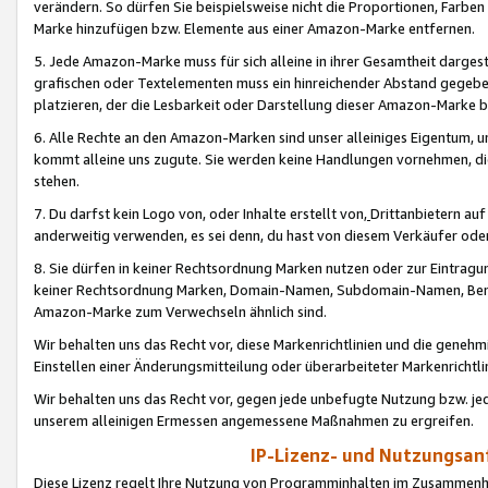
verändern. So dürfen Sie beispielsweise nicht die Proportionen, Farb
Marke hinzufügen bzw. Elemente aus einer Amazon-Marke entfernen.
5. Jede Amazon-Marke muss für sich alleine in ihrer Gesamtheit darge
grafischen oder Textelementen muss ein hinreichender Abstand gegebe
platzieren, der die Lesbarkeit oder Darstellung dieser Amazon-Marke b
6. Alle Rechte an den Amazon-Marken sind unser alleiniges Eigentum, 
kommt alleine uns zugute. Sie werden keine Handlungen vornehmen, 
stehen.
7. Du darfst kein Logo von, oder Inhalte erstellt von,
Drittanbietern au
anderweitig verwenden, es sei denn, du hast von diesem Verkäufer oder
8. Sie dürfen in keiner Rechtsordnung Marken nutzen oder zur Eintragu
keiner Rechtsordnung Marken, Domain-Namen, Subdomain-Namen, Benu
Amazon-Marke zum Verwechseln ähnlich sind.
Wir behalten uns das Recht vor, diese Markenrichtlinien und die gene
Einstellen einer Änderungsmitteilung oder überarbeiteter Markenricht
Wir behalten uns das Recht vor, gegen jede unbefugte Nutzung bzw. jede 
unserem alleinigen Ermessen angemessene Maßnahmen zu ergreifen.
IP-Lizenz- und Nutzungsan
Diese Lizenz regelt Ihre Nutzung von Programminhalten im Zusammen