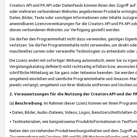
Creators API und PA API oder Datenfeeds können Ihnen den Zugriff auf D
oder mehreren verbundenen Websites angebotenen Produkte ermögliche
Daten, Bilder, Texte oder sonstigen Informationen oder Inhalte zuzugre
anwendbaren Lizenzvereinbarungen für die Creators API und PA API od
diesen verbundenen Websites zur Verfügung gestellt werden.
Sie dürfen den Programminhalt nicht dazu verwenden, geistiges Eigent
verletzen. Sie dürfen Programminhalte nicht verwenden, um direkt ode
maschinelles Lernen oder verwandte Technologien zu entwickeln oder zu
Die Lizenz endet mit sofortiger Wirkung automatisch, wenn Sie zu irg
Vergütungskatalog definiert) nicht rechtzeitig erfüllen bzw. ansonsten
schriftliche Mitteilung an Sie ganz oder teilweise beenden. Sie werden
umgehend einstellen und sämtliche Programminhalte und Amazon-Marke
jeweils verlangt, umgehend von Ihrer Website entfernen und löschen od
2. Voraussetzungen für die Nutzung der Creators API und der P
(a)
Beschreibung
. Im Rahmen dieser Lizenz können wir Ihnen Programmi
• Daten, Bilder, Audio-Dateien, Videos, Logos, Benutzerschnittstellen-
• Textmaterialien, wie beispielsweise Produktinformationen in Textfor
Neben den vorstehenden Produktwerbungsinhalten und dem Zugriff auf 
Zusammenhang mit Creators API und PA API Musterquellcodes und -bibli