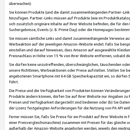
überwachen).
Sie können Produkte (und die damit zusammenhängenden Partner-Links)
hinzufügen. Partner-Links müssen auf Produkte (wie im Produktkatalog de
sich zusätzlich originäre Inhalte auf Ihrer Website befinden, die für 
Suchergebnisse, Events (z. B. Prime Day) oder die Homepages bestimmte
Sie müssen sämtliche Links und damit zusammenhängende Verweise auf z
Werbeaktion auf der jeweiligen Amazon-Website endet. Falls Sie beisp
einstellen und darauf hinweisen, dass Amazon auf ausgewählte Kleidun
Preisnachlass in Höhe von 15 % von Ihrer Website entfernen, sobald di
Sie dürfen keine unzutreffenden, überschwänglichen, täuschenden od
unsere Richtlinien, Werbeaktionen oder Preise aufstellen. Stellen Sie 
angebotenen Smartphone mit 64 GB Speicherkapazität ein, so dürfen S
führt.
Die Preise und die Verfügbarkeit von Produkten können Veränderungen 
Produkte ändern können, dürfen Sie auf Ihrer Website nur Angaben zu P
Preisen und Verfügbarkeit dargestellt sind bedienen oder (b) Sie Daten
der Lizenz festgelegten Anforderungen für die Nutzung von PA API einh
Ferner müssen Sie, falls Sie Preise für ein Produkt auf Ihrer Website in 
einer Preisvergleichsmaschine) zusammen mit Preisen für das gleiche o
außerhalb der Amazon-Website angeboten werden, jeweils den niedrigst