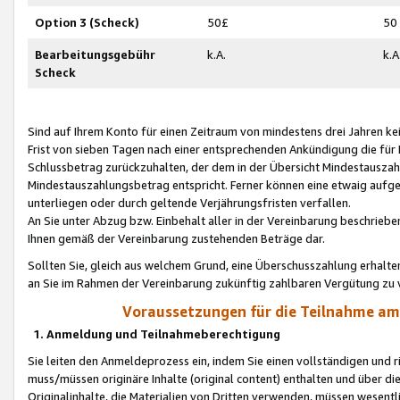
Option 3 (Scheck)
50£
50
Bearbeitungsgebühr
k.A.
k.A
Scheck
Sind auf Ihrem Konto für einen Zeitraum von mindestens drei Jahren kein
Frist von sieben Tagen nach einer entsprechenden Ankündigung die für
Schlussbetrag zurückzuhalten, der dem in der Übersicht Mindestausz
Mindestauszahlungsbetrag entspricht. Ferner können eine etwaig aufg
unterliegen oder durch geltende Verjährungsfristen verfallen.
An Sie unter Abzug bzw. Einbehalt aller in der Vereinbarung beschrieb
Ihnen gemäß der Vereinbarung zustehenden Beträge dar.
Sollten Sie, gleich aus welchem Grund, eine Überschusszahlung erhalte
an Sie im Rahmen der Vereinbarung zukünftig zahlbaren Vergütung zu 
Voraussetzungen für die Teilnahme a
1. Anmeldung und Teilnahmeberechtigung
Sie leiten den Anmeldeprozess ein, indem Sie einen vollständigen und 
muss/müssen originäre Inhalte (original content) enthalten und über d
Originalinhalte, die Materialien von Dritten verwenden, müssen wese