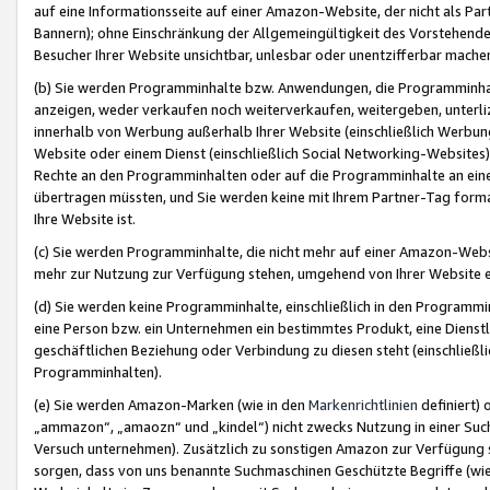
auf eine Informationsseite auf einer Amazon-Website, der nicht als Part
Bannern); ohne Einschränkung der Allgemeingültigkeit des Vorstehende
Besucher Ihrer Website unsichtbar, unlesbar oder unentzifferbar mache
(b) Sie werden Programminhalte bzw. Anwendungen, die Programminhalt
anzeigen, weder verkaufen noch weiterverkaufen, weitergeben, unterli
innerhalb von Werbung außerhalb Ihrer Website (einschließlich Werbun
Website oder einem Dienst (einschließlich Social Networking-Website
Rechte an den Programminhalten oder auf die Programminhalte an eine a
übertragen müssten, und Sie werden keine mit Ihrem Partner-Tag formati
Ihre Website ist.
(c) Sie werden Programminhalte, die nicht mehr auf einer Amazon-Websit
mehr zur Nutzung zur Verfügung stehen, umgehend von Ihrer Website e
(d) Sie werden keine Programminhalte, einschließlich in den Programmin
eine Person bzw. ein Unternehmen ein bestimmtes Produkt, eine Dienstle
geschäftlichen Beziehung oder Verbindung zu diesen steht (einschließli
Programminhalten).
(e) Sie werden Amazon-Marken (wie in den
Markenrichtlinien
definiert) 
„ammazon“, „amaozn“ und „kindel“) nicht zwecks Nutzung in einer Suc
Versuch unternehmen). Zusätzlich zu sonstigen Amazon zur Verfügung 
sorgen, dass von uns benannte Suchmaschinen Geschützte Begriffe (wie 