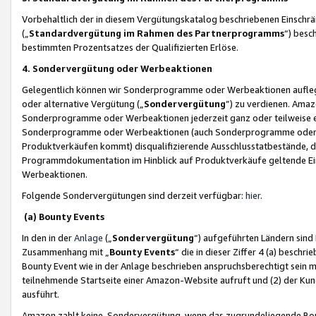
Vorbehaltlich der in diesem Vergütungskatalog beschriebenen Einschr
(„
Standardvergütung im Rahmen des Partnerprogramms
“) besc
bestimmten Prozentsatzes der Qualifizierten Erlöse.
4. Sondervergütung oder Werbeaktionen
Gelegentlich können wir Sonderprogramme oder Werbeaktionen auflegen,
oder alternative Vergütung („
Sondervergütung
”) zu verdienen. Amazo
Sonderprogramme oder Werbeaktionen jederzeit ganz oder teilweise einz
Sonderprogramme oder Werbeaktionen (auch Sonderprogramme oder We
Produktverkäufen kommt) disqualifizierende Ausschlusstatbestände, di
Programmdokumentation im Hinblick auf Produktverkäufe geltende E
Werbeaktionen.
Folgende Sondervergütungen sind derzeit verfügbar:
hier
.
(a) Bounty Events
In den in der
Anlage
(„
Sondervergütung
“) aufgeführten Ländern sind
Zusammenhang mit „
Bounty Events
“ die in dieser Ziffer 4 (a) besch
Bounty Event wie in der Anlage beschrieben anspruchsberechtigt sein mu
teilnehmende Startseite einer Amazon-Website aufruft und (2) der Kun
ausführt.
Amazon zahlt keine Sondervergütung, wenn das zugrundeliegende Boun