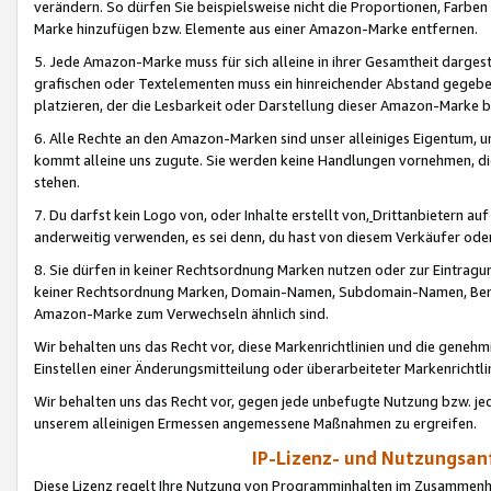
verändern. So dürfen Sie beispielsweise nicht die Proportionen, Farb
Marke hinzufügen bzw. Elemente aus einer Amazon-Marke entfernen.
5. Jede Amazon-Marke muss für sich alleine in ihrer Gesamtheit darge
grafischen oder Textelementen muss ein hinreichender Abstand gegebe
platzieren, der die Lesbarkeit oder Darstellung dieser Amazon-Marke b
6. Alle Rechte an den Amazon-Marken sind unser alleiniges Eigentum, 
kommt alleine uns zugute. Sie werden keine Handlungen vornehmen, 
stehen.
7. Du darfst kein Logo von, oder Inhalte erstellt von,
Drittanbietern au
anderweitig verwenden, es sei denn, du hast von diesem Verkäufer oder
8. Sie dürfen in keiner Rechtsordnung Marken nutzen oder zur Eintragu
keiner Rechtsordnung Marken, Domain-Namen, Subdomain-Namen, Benu
Amazon-Marke zum Verwechseln ähnlich sind.
Wir behalten uns das Recht vor, diese Markenrichtlinien und die gene
Einstellen einer Änderungsmitteilung oder überarbeiteter Markenricht
Wir behalten uns das Recht vor, gegen jede unbefugte Nutzung bzw. jede 
unserem alleinigen Ermessen angemessene Maßnahmen zu ergreifen.
IP-Lizenz- und Nutzungsan
Diese Lizenz regelt Ihre Nutzung von Programminhalten im Zusammen