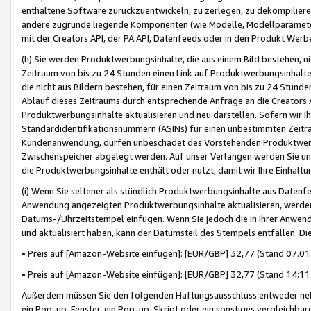
enthaltene Software zurückzuentwickeln, zu zerlegen, zu dekompilier
andere zugrunde liegende Komponenten (wie Modelle, Modellparameter
mit der Creators API, der PA API, Datenfeeds oder in den Produkt Werb
(h) Sie werden Produktwerbungsinhalte, die aus einem Bild bestehen, ni
Zeitraum von bis zu 24 Stunden einen Link auf Produktwerbungsinhalte
die nicht aus Bildern bestehen, für einen Zeitraum von bis zu 24 Stund
Ablauf dieses Zeitraums durch entsprechende Anfrage an die Creators 
Produktwerbungsinhalte aktualisieren und neu darstellen. Sofern wir Ih
Standardidentifikationsnummern (ASINs) für einen unbestimmten Zeitra
Kundenanwendung, dürfen unbeschadet des Vorstehenden Produktwerbu
Zwischenspeicher abgelegt werden. Auf unser Verlangen werden Sie un
die Produktwerbungsinhalte enthält oder nutzt, damit wir Ihre Einhalt
(i) Wenn Sie seltener als stündlich Produktwerbungsinhalte aus Datenfe
Anwendung angezeigten Produktwerbungsinhalte aktualisieren, werden 
Datums-/Uhrzeitstempel einfügen. Wenn Sie jedoch die in Ihrer Anwe
und aktualisiert haben, kann der Datumsteil des Stempels entfallen. Dies
• Preis auf [Amazon-Website einfügen]: [EUR/GBP] 32,77 (Stand 07.01.
• Preis auf [Amazon-Website einfügen]: [EUR/GBP] 32,77 (Stand 14:11 
Außerdem müssen Sie den folgenden Haftungsausschluss entweder neb
ein Pop-up-Fenster, ein Pop-up-Skript oder ein sonstiges vergleichba