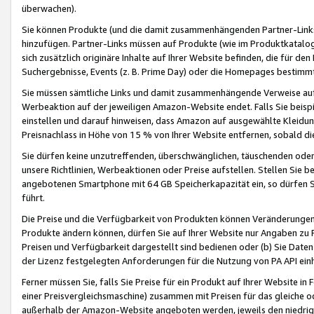
überwachen).
Sie können Produkte (und die damit zusammenhängenden Partner-Links)
hinzufügen. Partner-Links müssen auf Produkte (wie im Produktkatalog de
sich zusätzlich originäre Inhalte auf Ihrer Website befinden, die für 
Suchergebnisse, Events (z. B. Prime Day) oder die Homepages bestimmte
Sie müssen sämtliche Links und damit zusammenhängende Verweise auf z
Werbeaktion auf der jeweiligen Amazon-Website endet. Falls Sie beisp
einstellen und darauf hinweisen, dass Amazon auf ausgewählte Kleidun
Preisnachlass in Höhe von 15 % von Ihrer Website entfernen, sobald di
Sie dürfen keine unzutreffenden, überschwänglichen, täuschenden od
unsere Richtlinien, Werbeaktionen oder Preise aufstellen. Stellen Sie 
angebotenen Smartphone mit 64 GB Speicherkapazität ein, so dürfen S
führt.
Die Preise und die Verfügbarkeit von Produkten können Veränderungen 
Produkte ändern können, dürfen Sie auf Ihrer Website nur Angaben zu P
Preisen und Verfügbarkeit dargestellt sind bedienen oder (b) Sie Daten
der Lizenz festgelegten Anforderungen für die Nutzung von PA API einh
Ferner müssen Sie, falls Sie Preise für ein Produkt auf Ihrer Website in 
einer Preisvergleichsmaschine) zusammen mit Preisen für das gleiche o
außerhalb der Amazon-Website angeboten werden, jeweils den niedrigst