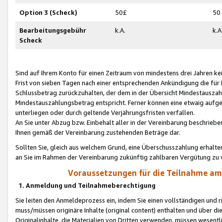
Option 3 (Scheck)
50£
50
Bearbeitungsgebühr
k.A.
k.A
Scheck
Sind auf Ihrem Konto für einen Zeitraum von mindestens drei Jahren kein
Frist von sieben Tagen nach einer entsprechenden Ankündigung die für
Schlussbetrag zurückzuhalten, der dem in der Übersicht Mindestausz
Mindestauszahlungsbetrag entspricht. Ferner können eine etwaig aufg
unterliegen oder durch geltende Verjährungsfristen verfallen.
An Sie unter Abzug bzw. Einbehalt aller in der Vereinbarung beschrieb
Ihnen gemäß der Vereinbarung zustehenden Beträge dar.
Sollten Sie, gleich aus welchem Grund, eine Überschusszahlung erhalte
an Sie im Rahmen der Vereinbarung zukünftig zahlbaren Vergütung zu 
Voraussetzungen für die Teilnahme a
1. Anmeldung und Teilnahmeberechtigung
Sie leiten den Anmeldeprozess ein, indem Sie einen vollständigen und 
muss/müssen originäre Inhalte (original content) enthalten und über d
Originalinhalte, die Materialien von Dritten verwenden, müssen wese