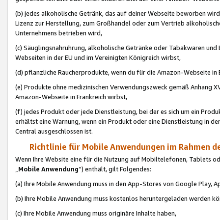
(b) jedes alkoholische Getränk, das auf deiner Webseite beworben wird
Lizenz zur Herstellung, zum Großhandel oder zum Vertrieb alkoholisch
Unternehmens betrieben wird,
(c) Säuglingsnahruhrung, alkoholische Getränke oder Tabakwaren und E
Webseiten in der EU und im Vereinigten Königreich wirbst,
(d) pflanzliche Raucherprodukte, wenn du für die Amazon-Webseite in B
(e) Produkte ohne medizinischen Verwendungszweck gemäß Anhang XVI 
Amazon-Webseite in Frankreich wirbst,
(f) jedes Produkt oder jede Dienstleistung, bei der es sich um ein Prod
erhältst eine Warnung, wenn ein Produkt oder eine Dienstleistung in de
Central ausgeschlossen ist.
Richtlinie für Mobile Anwendungen im Rahmen de
Wenn Ihre Website eine für die Nutzung auf Mobiltelefonen, Tablets 
„
Mobile Anwendung
“) enthält, gilt Folgendes:
(a) Ihre Mobile Anwendung muss in den App-Stores von Google Play, A
(b) Ihre Mobile Anwendung muss kostenlos heruntergeladen werden könn
(c) Ihre Mobile Anwendung muss originäre Inhalte haben,