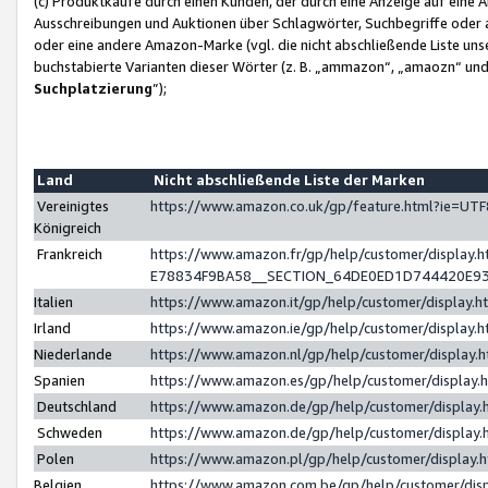
(c) Produktkäufe durch einen Kunden, der durch eine Anzeige auf eine 
Ausschreibungen und Auktionen über Schlagwörter, Suchbegriffe oder 
oder eine andere Amazon-Marke (vgl. die nicht abschließende Liste un
buchstabierte Varianten dieser Wörter (z. B. „ammazon“, „amaozn“ und „
Suchplatzierung
”);
Land
Nicht abschließende Liste der Marken
Vereinigtes
https://www.amazon.co.uk/gp/feature.html?ie=U
Königreich
Frankreich
https://www.amazon.fr/gp/help/customer/displa
E78834F9BA58__SECTION_64DE0ED1D744420E9
Italien
https://www.amazon.it/gp/help/customer/display
Irland
https://www.amazon.ie/gp/help/customer/displa
Niederlande
https://www.amazon.nl/gp/help/customer/display
Spanien
https://www.amazon.es/gp/help/customer/display
Deutschland
https://www.amazon.de/gp/help/customer/displa
Schweden
https://www.amazon.de/gp/help/customer/displa
Polen
https://www.amazon.pl/gp/help/customer/display
Belgien
https://www.amazon.com.be/gp/help/customer/d