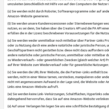
umzuleiten (einschließlich mit Hilfe von auf den Computern der Nutzer i
(s) Sie werden nicht durch Roboter, Softwareprogramme oder auf andere
Amazon-Website generieren.
(t) Sie werden unsere Kundenrezensionen oder Sternebewertungen wed
nutzen, es sei denn, Sie haben über die Creators API und die PA API e
erfüllen die in der Lizenz beschriebenen Voraussetzungen für die Nutzu
(u) Sie werden weder unmittelbar noch mittelbar über Partner-Links P
oder zu Nutzung durch eine andere natürliche oder juristische Person,
Geschäftspartnern nicht gestatten bzw. diese nicht dazu auffordern od
andere natürliche oder juristische Person, unmittelbar oder mittelbar
zu Wiederverkaufs- oder gewerblichen Zwecken (gleich welcher Art) 
auf Ihrer Website zum Wiederverkauf oder für gewerbliche Nutzungen 
(v) Sie werden die URL Ihrer Website, die die Partner-Links enthält b
werden, nicht in einer Weise tarnen, verstecken, manipulieren oder and
nicht mit angemessenem Aufwand in der Lage sind, die Website oder A
Links eine Amazon-Website aufruft.
(w) Sie werden keine Link-Verkürzungen, Schaltflächen, Hyperlinks ode
dahingehend hervorrufen, dass Sie auf eine Amazon-Website verlinken
(x) Auf unser Verlangen hin legen Sie uns eine schriftliche Bestätigung