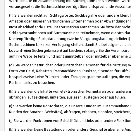
Werbeinhalte im Zusammenhang mit Suchergebnissen verwendet werden,
vorausgesetzt die Suchmaschine verfügt über entsprechende Ausschlu
(f) Sie werden nicht auf Schlagwörter, Suchbegriffe oder andere Ident
Amazon oder unseren verbundenen Unternehmen oder Abwandlungen bzw
nicht abschließende Liste unserer Marken entnehmen Sie bitte der Nich
Schlagwortauktionen auf Suchmaschinen teilnehmen, wenn die sich da
Kostenpflichtige Suchplatzierung (wie im
Vergütungskatalog
definiert
Suchmaschinen Links zur Verfügung stellen, damit Sie bei allgemeinen I
kostenfreien Suchergebnissen) auftauchen, solange Sie die
Vereinbaru
auf Ihre Website leiten und nicht unmittelbar oder mittelbar über eine
(g) Sie werden natürlichen oder juristischen Personen für die Nutzung 
Form von Geld, Rabatten, Preisnachlässen, Punkten, Spenden für Hilfs
beispielsweise keine Prämien- oder Treueprogramme auflegen, die Anrei
Partner-Links zu besuchen.
(h) Sie werden die Inhalte von elektronischen Formularen oder anderem M
abfangen, aufzeichnen, umleiten, auslesen, auslegen oder ausfüllen.
(i) Sie werden keine Kontodaten, die unsere Kunden im Zusammenhang 
Kunden der Amazon-Websites), abfragen, erheben, einholen, speichern,
(j) Sie werden Funktionen von Schaltflächen, Links oder andere Funkti
(k) Sie werden keine Bestellungen oder andere Geschäfte über eine Ama