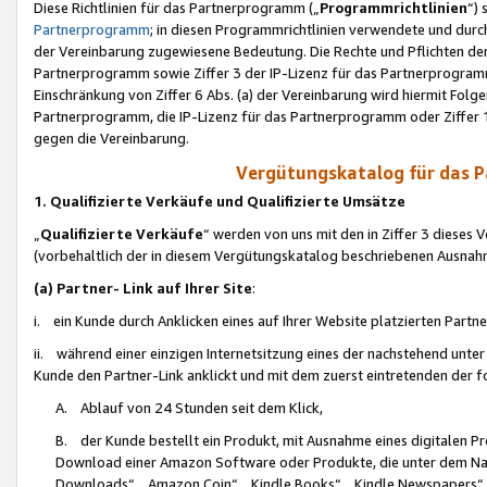
Diese Richtlinien für das Partnerprogramm („
Programmrichtlinien
“)
Partnerprogramm
; in diesen Programmrichtlinien verwendete und durch
der Vereinbarung zugewiesene Bedeutung. Die Rechte und Pflichten de
Partnerprogramm sowie Ziffer 3 der IP-Lizenz für das Partnerprogram
Einschränkung von Ziffer 6 Abs. (a) der Vereinbarung wird hiermit Fol
Partnerprogramm, die IP-Lizenz für das Partnerprogramm oder Ziffer 1
gegen die Vereinbarung.
Vergütungskatalog für das 
1. Qualifizierte Verkäufe und Qualifizierte Umsätze
„
Qualifizierte Verkäufe
“ werden von uns mit den in Ziffer 3 diese
(vorbehaltlich der in diesem Vergütungskatalog beschriebenen Ausnah
(a) Partner- Link auf Ihrer Site
:
i. ein Kunde durch Anklicken eines auf Ihrer Website platzierten Part
ii. während einer einzigen Internetsitzung eines der nachstehend unter (i)
Kunde den Partner-Link anklickt und mit dem zuerst eintretenden der f
A. Ablauf von 24 Stunden seit dem Klick,
B. der Kunde bestellt ein Produkt, mit Ausnahme eines digitalen P
Download einer Amazon Software oder Produkte, die unter dem N
Downloads“, „Amazon Coin“, „Kindle Books“, „Kindle Newspapers“, „