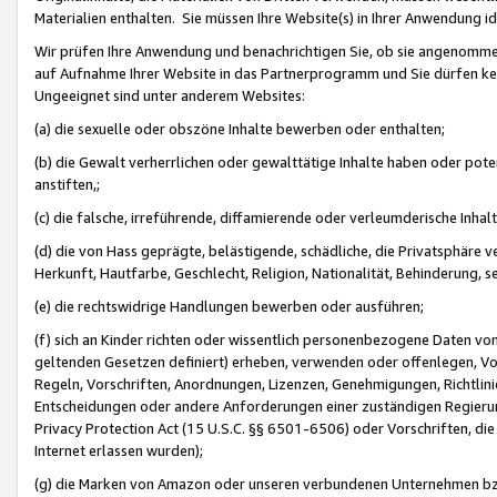
Materialien enthalten. Sie müssen Ihre Website(s) in Ihrer Anwendung ide
Wir prüfen Ihre Anwendung und benachrichtigen Sie, ob sie angenommen
auf Aufnahme Ihrer Website in das Partnerprogramm und Sie dürfen kei
Ungeeignet sind unter anderem Websites:
(a) die sexuelle oder obszöne Inhalte bewerben oder enthalten;
(b) die Gewalt verherrlichen oder gewalttätige Inhalte haben oder pot
anstiften,;
(c) die falsche, irreführende, diffamierende oder verleumderische Inha
(d) die von Hass geprägte, belästigende, schädliche, die Privatsphäre v
Herkunft, Hautfarbe, Geschlecht, Religion, Nationalität, Behinderung, 
(e) die rechtswidrige Handlungen bewerben oder ausführen;
(f) sich an Kinder richten oder wissentlich personenbezogene Daten vo
geltenden Gesetzen definiert) erheben, verwenden oder offenlegen, Vo
Regeln, Vorschriften, Anordnungen, Lizenzen, Genehmigungen, Richtlini
Entscheidungen oder andere Anforderungen einer zuständigen Regierung
Privacy Protection Act (15 U.S.C. §§ 6501-6506) oder Vorschriften, di
Internet erlassen wurden);
(g) die Marken von Amazon oder unseren verbundenen Unternehmen b