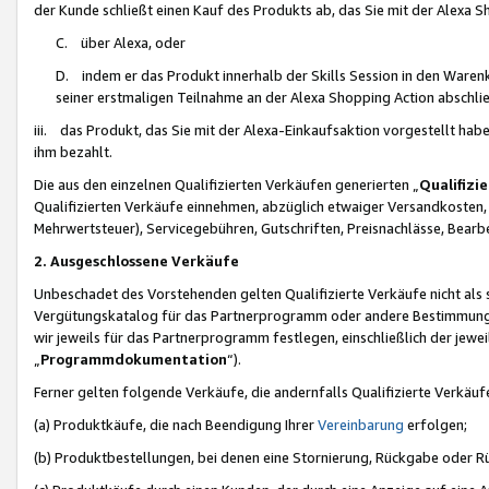
der Kunde schließt einen Kauf des Produkts ab, das Sie mit der Alexa 
C. über Alexa, oder
D. indem er das Produkt innerhalb der Skills Session in den Waren
seiner erstmaligen Teilnahme an der Alexa Shopping Action abschlie
iii. das Produkt, das Sie mit der Alexa-Einkaufsaktion vorgestellt ha
ihm bezahlt.
Die aus den einzelnen Qualifizierten Verkäufen generierten „
Qualifizi
Qualifizierten Verkäufe einnehmen, abzüglich etwaiger Versandkosten
Mehrwertsteuer), Servicegebühren, Gutschriften, Preisnachlässe, Bear
2. Ausgeschlossene Verkäufe
Unbeschadet des Vorstehenden gelten Qualifizierte Verkäufe nicht als
Vergütungskatalog für das Partnerprogramm oder andere Bestimmungen,
wir jeweils für das Partnerprogramm festlegen, einschließlich der jewe
„
Programmdokumentation
“).
Ferner gelten folgende Verkäufe, die andernfalls Qualifizierte Verkä
(a) Produktkäufe, die nach Beendigung Ihrer
Vereinbarung
erfolgen;
(b) Produktbestellungen, bei denen eine Stornierung, Rückgabe oder R