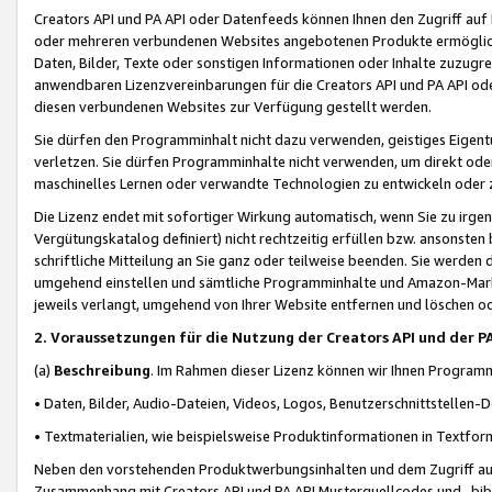
Creators API und PA API oder Datenfeeds können Ihnen den Zugriff auf D
oder mehreren verbundenen Websites angebotenen Produkte ermögliche
Daten, Bilder, Texte oder sonstigen Informationen oder Inhalte zuzugre
anwendbaren Lizenzvereinbarungen für die Creators API und PA API od
diesen verbundenen Websites zur Verfügung gestellt werden.
Sie dürfen den Programminhalt nicht dazu verwenden, geistiges Eigent
verletzen. Sie dürfen Programminhalte nicht verwenden, um direkt ode
maschinelles Lernen oder verwandte Technologien zu entwickeln oder zu
Die Lizenz endet mit sofortiger Wirkung automatisch, wenn Sie zu irg
Vergütungskatalog definiert) nicht rechtzeitig erfüllen bzw. ansonsten
schriftliche Mitteilung an Sie ganz oder teilweise beenden. Sie werden
umgehend einstellen und sämtliche Programminhalte und Amazon-Marke
jeweils verlangt, umgehend von Ihrer Website entfernen und löschen od
2. Voraussetzungen für die Nutzung der Creators API und der P
(a)
Beschreibung
. Im Rahmen dieser Lizenz können wir Ihnen Programmi
• Daten, Bilder, Audio-Dateien, Videos, Logos, Benutzerschnittstellen-
• Textmaterialien, wie beispielsweise Produktinformationen in Textfor
Neben den vorstehenden Produktwerbungsinhalten und dem Zugriff auf 
Zusammenhang mit Creators API und PA API Musterquellcodes und -bibli