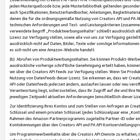
jeden Musterquellcode bzw. jede Musterbibliothek geltenden gesonder
auch Spezifikationen, Benutzerhandbücher, Anleitungen, Begleitmaterial
denen die für die ordnungsgemäße Nutzung von Creators API und PA A
technischen Anforderungen und Test- und Leistungskriterien (zusammen
verwendete Begriff „Produktwerbungsinhalte“ schließt ausdrücklich al
Lizenz zur Verfügung stellen, sowie alle von uns zur Verfügung gestel
ausdrücklich nicht auf Daten, Bilder, Texte oder sonstige Informatione
es sich nicht um eine Amazon-Website handelt.
(b) Abrufen von Produktwerbungsinhalten. Sie können Produkt-Werbein
ausdrückliche vorherige schriftliche Genehmigung erteilt haben, könn
wir über die Creators API Feeds zur Verfügung stellen. Wenn Sie Produk
Nutzung von Datenfeeds dieser Lizenz. Sie erkennen an, dass wir Creat
API oder Datenfeeds jederzeit ändern, auslaufen lassen oder neu veröffe
Verantwortung liegt, sicherzustellen, dass Ihr Zugriff auf die und Ihr
jeweiligen Zeitpunkt aktuellen Anforderungen (einschließlich dieser Liz
Zur Identifizierung Ihres Kontos und zum Stellen von Anfragen an Crea
Schlüssel und einem privaten Schlüssel (jedes Schlüsselpaar eine „Kon
Rahmen des Amazon-Partnerprogramms zugeteilte Partner-ID oder ein
Kontokennungen über den Creators API und PA API Kontoerstellungspro
Um Programmwerbeinhalte über die Creators API Dienste zu erhalten, m