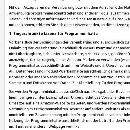
Mit dem Akzeptieren der Vereinbarung bzw. mit dem Aufrufen oder Nutz
Anwendungsprogrammierschnittstellen und anderer Tools (zusammen die
Texten und sonstigen Informationen und Inhalten in Bezug auf Produkte
nutzen können, erklären Sie sich damit einverstanden, an diese Lizenz 
1. Eingeschränkte Lizenz für Programminhalte
Vorbehaltlich der Bedingungen der Vereinbarung und ausschließlich z
Einhaltung der Vereinbarung (einschließlich dieser Lizenz und der ande
nicht übertragbare, nicht unterlizenzierbare, nicht exklusive, gebühren
anzuzeigen; (b) nur diejenigen der Amazon-Marken zu verwenden (wie in 
Programminhalte, ausschließlich auf Ihrer Website und in Übereinstimmu
API, Datenfeeds und Produkt-Werbeinhalte ausschließlich gemäß den Spe
Kopieren oder andere Verwenden von Programminhalten zugunsten Dri
Sammeln und Extrahieren von Daten. Zur Klarstellung: Zu den Program
Sie werden Programminhalte ausschließlich nach Maßgabe der Besti
hiermit eingeräumten Lizenz nutzen. Unbeschadet des Vorstehenden we
Umsätze auf eine Amazon-Website zu leiten, und werden Programminhal
Verbindung mit Programminhalten Besucher auf andere Websites als ein
unmittelbarem Zusammenhang mit den Programminhalten stehen, Links z
Nutzung der Programminhalte ausschließlich mit der betreffenden Pr
nicht mit einer anderen Webpage verlinken.