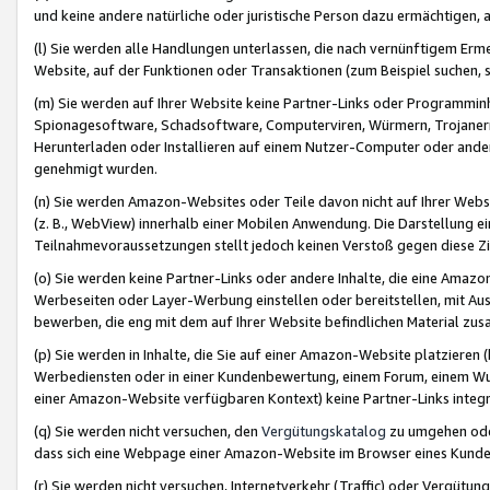
und keine andere natürliche oder juristische Person dazu ermächtigen, a
(l) Sie werden alle Handlungen unterlassen, die nach vernünftigem Erme
Website, auf der Funktionen oder Transaktionen (zum Beispiel suchen, s
(m) Sie werden auf Ihrer Website keine Partner-Links oder Programmin
Spionagesoftware, Schadsoftware, Computerviren, Würmern, Trojaner
Herunterladen oder Installieren auf einem Nutzer-Computer oder ande
genehmigt wurden.
(n) Sie werden Amazon-Websites oder Teile davon nicht auf Ihrer Websi
(z. B., WebView) innerhalb einer Mobilen Anwendung. Die Darstellung ein
Teilnahmevoraussetzungen stellt jedoch keinen Verstoß gegen diese Zif
(o) Sie werden keine Partner-Links oder andere Inhalte, die eine Am
Werbeseiten oder Layer-Werbung einstellen oder bereitstellen, mit Au
bewerben, die eng mit dem auf Ihrer Website befindlichen Material z
(p) Sie werden in Inhalte, die Sie auf einer Amazon-Website platzier
Werbediensten oder in einer Kundenbewertung, einem Forum, einem Wun
einer Amazon-Website verfügbaren Kontext) keine Partner-Links integr
(q) Sie werden nicht versuchen, den
Vergütungskatalog
zu umgehen oder
dass sich eine Webpage einer Amazon-Website im Browser eines Kunden 
(r) Sie werden nicht versuchen, Internetverkehr (Traffic) oder Vergü