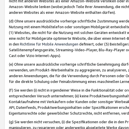
nicht mit anderen Websites als einer Amazon-Website verlinken oder i
Amazon-Website lenken (wobei jedoch Teile Ihrer Anwendung, die nich
anderen Websites als einer Amazon-Website enthalten dürfen).
(d) Ohne unsere ausdrückliche vorherige schriftliche Zustimmung werd
Nutzung mit einem Mobiltelefon oder sonstigen Mobilgerät entwickelt
(1) Websites, die nicht für die Nutzung mit solchen Geräten entwickelt
eine nicht für Mobilgeräte optimierte Website, die über einen Interne
in den
Richtlinie für Mobile Anwendungen
definiert, oder (3) Beistellge
Satellitenempfangsgeräte, Streaming-Video-Player, Blu-Ray-Player ode
Cast oder Vizio Internet-Apps).
(e) Ohne unsere ausdrückliche vorherige schriftliche Genehmigung dürfe
verwenden, um Produkt-Werbeinhalte zu aggregieren, zu analysieren, 
anderen Anwendungen, die für die Verwendung durch Personen oder Or
für die direkte Schulung oder Feinabstimmung eines maschinellen Lern
(f) Sie werden (i) nicht in irgendeiner Weise in die Funktionalität ode
entsprechenden Versuch unternehmen; (ii) keine Produktwerbungsinha
Kontaktaufnahme mit Verkäufern oder Kunden oder sonstiger Werbeaktiv
API, Datenfeeds, Produktwerbungsinhalten oder Spezifikationen erschei
Eigentumsrechte oder gewerblicher Schutzrechte, nicht entfernen, verd
(g) Sie werden nicht versuchen, (i) die Spezifikationen oder die in de
manipulieren, zu reparieren oder anderweitig abgeleitete Werke davon z