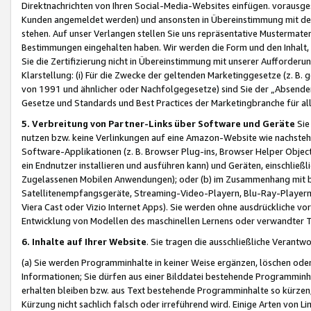
Direktnachrichten von Ihren Social-Media-Websites einfügen. vorausg
Kunden angemeldet werden) und ansonsten in Übereinstimmung mit der
stehen. Auf unser Verlangen stellen Sie uns repräsentative Mustermater
Bestimmungen eingehalten haben. Wir werden die Form und den Inhalt, di
Sie die Zertifizierung nicht in Übereinstimmung mit unserer Aufforderu
Klarstellung: (i) Für die Zwecke der geltenden Marketinggesetze (z. 
von 1991 und ähnlicher oder Nachfolgegesetze) sind Sie der „Absender“ j
Gesetze und Standards und Best Practices der Marketingbranche für 
5. Verbreitung von Partner-Links über Software und Geräte
Sie
nutzen bzw. keine Verlinkungen auf eine Amazon-Website wie nachsteh
Software-Applikationen (z. B. Browser Plug-ins, Browser Helper Objec
ein Endnutzer installieren und ausführen kann) und Geräten, einschlie
Zugelassenen Mobilen Anwendungen); oder (b) im Zusammenhang mit bzw.
Satellitenempfangsgeräte, Streaming-Video-Playern, Blu-Ray-Playern 
Viera Cast oder Vizio Internet Apps). Sie werden ohne ausdrückliche v
Entwicklung von Modellen des maschinellen Lernens oder verwandter 
6. Inhalte auf Ihrer Website
. Sie tragen die ausschließliche Verantwo
(a) Sie werden Programminhalte in keiner Weise ergänzen, löschen oder
Informationen; Sie dürfen aus einer Bilddatei bestehende Programminhal
erhalten bleiben bzw. aus Text bestehende Programminhalte so kürzen, 
Kürzung nicht sachlich falsch oder irreführend wird. Einige Arten von L