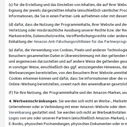
(c) für die Erstellung und das Einstellen von Inhalten, die auf Ihrer We
Eignung der jeweils dargestellten Inhalte (einschließlich sämtlicher 
Informationen, die Sie in einen Partner-Link aufnehmen oder mit diese
(d) dafür, dass die Nutzung der Programminhalte, Ihrer Website und des 
Verletzung oder missbräuchliche Ausübung unserer Rechte bzw. der Recht
Markenrechte, Datenschutzrechte, Veröffentlichungsrechte oder anderer
Einhaltung der
Amazon Anti-Fälschungsrichtlinien für das Partnerpro
(e) dafür, die Verwendung von Cookies, Pixeln und anderen Technologien
Besuchern gesammelten Daten in Übereinstimmung mit den geltenden Ge
und angemessen darzustellen und auf andere Weise die geltenden geset
in sonstiger Weise, einschließlich des ggf. anzuzeigenden Hinweises, d
Werbeanzeigen bereitstellen, von den Besuchern Ihrer Website unmitte
Cookies erkennen können und dafür, dass Sie Informationen über die v
Online-Werbung bereitstellen, soweit nach den anwendbaren gesetzlic
(f) für Ihre Nutzung, der Programminhalte und der Amazon-Marken, u
4. Werbeeinschränkungen.
Sie werden sich nicht an Werbe-, Market
Unternehmen oder in Verbindung mit einer Amazon-Website oder dem Pa
Vereinbarung
gestattet sind. Sie werden sich nicht an Werbeaktivitäten
Logos von uns oder unseren Partnern (einschließlich Amazon-Marken), 
E-Books, physischen Postsendungen, physischen Dokumenten oder in 