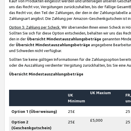
Kauf von Produkten eingelöst werden und unterliegen unseren Geschäf
uns das Recht vor, Vergütungen zurückzuhalten, bis der fällige Gesamt
das Recht vor, den Teil der Zahlungen, der den in der Zahlungstabelle 
Zahlungsart angibst. Die Zahlung per Amazon-Geschenkgutschein ist in
Option 3: Zahlung per Scheck.
Wir übersenden Ihnen einen Scheck in Höh
Sollten Sie sich für diese Option entscheiden, behalten wir uns das Rec
den in der
Übersicht Mindestauszahlungsbeträge
genannten Mindest
der
Übersicht Mindestauszahlungsbeträge
angegebene Bearbeitung
und Schweden nicht verfügbar.
Sollten Sie keine gültigen Informationen für die Zahlungsoption bereit
oder die Auszahlung verdienter Vergütung zurückhalten, bis Sie eine A
Übersicht Mindestauszahlungsbeträge
UK Maxium
UK
FR,
Minimum
un
Option 1 (Überweisung)
25£
25
£5,000
Option 2
25£
25
(Geschenkgutschein)