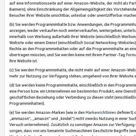
auf eine Informationsseite auf einer Amazon-Website, der nicht als Part
Bannern); ohne Einschränkung der Allgemeingültigkeit des Vorstehende
Besucher Ihrer Website unsichtbar, unlesbar oder unentzifferbar mache
(b) Sie werden Programminhalte bzw. Anwendungen, die Programminhalt
anzeigen, weder verkaufen noch weiterverkaufen, weitergeben, unterli
innerhalb von Werbung außerhalb Ihrer Website (einschließlich Werbun
Website oder einem Dienst (einschließlich Social Networking-Website
Rechte an den Programminhalten oder auf die Programminhalte an eine a
übertragen müssten, und Sie werden keine mit Ihrem Partner-Tag formati
Ihre Website ist.
(c) Sie werden Programminhalte, die nicht mehr auf einer Amazon-Websit
mehr zur Nutzung zur Verfügung stehen, umgehend von Ihrer Website e
(d) Sie werden keine Programminhalte, einschließlich in den Programmin
eine Person bzw. ein Unternehmen ein bestimmtes Produkt, eine Dienstle
geschäftlichen Beziehung oder Verbindung zu diesen steht (einschließli
Programminhalten).
(e) Sie werden Amazon-Marken (wie in den
Markenrichtlinien
definiert) 
„ammazon“, „amaozn“ und „kindel“) nicht zwecks Nutzung in einer Suc
Versuch unternehmen). Zusätzlich zu sonstigen Amazon zur Verfügung 
sorgen, dass von uns benannte Suchmaschinen Geschützte Begriffe (wie 