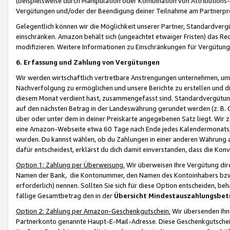
(beispielsweise durch Manipulation oder Kombination von Attributions-
Vergütungen und/oder der Beendigung deiner Teilnahme am Partnerp
Gelegentlich können wir die Möglichkeit unserer Partner, Standardv
einschränken. Amazon behält sich (ungeachtet etwaiger Fristen) das Re
modifizieren. Weitere Informationen zu Einschränkungen für Vergütung
6. Erfassung und Zahlung von Vergütungen
Wir werden wirtschaftlich vertretbare Anstrengungen unternehmen, um 
Nachverfolgung zu ermöglichen und unsere Berichte zu erstellen und di
diesem Monat verdient hast, zusammengefasst sind. Standardvergütung
auf den nächsten Betrag in der Landeswährung gerundet werden (z. B. C
über oder unter dem in deiner Preiskarte angegebenen Satz liegt. Wir
eine Amazon-Webseite etwa 60 Tage nach Ende jedes Kalendermonats, i
wurden. Du kannst wählen, ob du Zahlungen in einer anderen Währung
dafür entscheidest, erklärst du dich damit einverstanden, dass die K
Option 1: Zahlung per Überweisung.
Wir überweisen Ihre Vergütung dir
Namen der Bank, die Kontonummer, den Namen des Kontoinhabers bzw. a
erforderlich) nennen. Sollten Sie sich für diese Option entscheiden, be
fällige Gesamtbetrag den in der
Übersicht Mindestauszahlungsbet
Option 2: Zahlung per Amazon-Geschenkgutschein.
Wir übersenden Ihne
Partnerkonto genannte Haupt-E-Mail-Adresse. Diese Geschenkgutschei