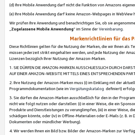
(d) Ihre Mobile Anwendung darf nicht die Funktion von Amazons eige
(e) Ihre Mobile Anwendung darf keine Amazon-Webpages in WebView 
Wir prüfen Ihre Anwendung und benachrichtigen Sie, ob sie angenomm
„
Zugelassene Mobile Anwendung
“ im Sinne der
Vereinbarung
.
Markenrichtlinien für das 
Diese Richtlinien gelten für die Nutzung der Marken, die wir Ihnen als 
müssen jederzeit strikt eingehalten werden, und jede Nutzung der Ama
Lizenzen bezüglich Ihrer Nutzung der Amazon-Marken.
1. SIE DÜRFEN DIE AMAZON-MARKEN AUSSCHLIESSLICH DURCH DARS
AUF EINER AMAZON-WEBSITE MITTELS EINES ENTSPRECHENDEN PART
2. Ihre Nutzung der Amazon-Marken muss (i) im Einklang mit der aktuells
Programmdokumentation (wie im
Vergütungskatalog
definiert) erfolg
3. Sie dürfen die Amazon-Marken ausschließlich für den in der Progr
nicht wie folgt nutzen oder darstellen: (i) in einer Weise, die ein Spo
Produkte und Dienstleistungen zu verunglimpfen, (iii) in einer Weise
schädigen könnte, oder (iv) in Offline-Materialien oder E-Mails (z. B.
Dokumenten oder mündlicher Werbung).
4. Wir werden Ihnen ein Bild bzw. Bilder der Amazon-Marken zur Verfüg