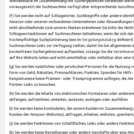
Werbeinhalte im Zusammenhang mit Suchergebnissen verwendet werden,
vorausgesetzt die Suchmaschine verfügt über entsprechende Ausschlu
(f) Sie werden nicht auf Schlagwörter, Suchbegriffe oder andere Ident
Amazon oder unseren verbundenen Unternehmen oder Abwandlungen bzw
nicht abschließende Liste unserer Marken entnehmen Sie bitte der Nich
Schlagwortauktionen auf Suchmaschinen teilnehmen, wenn die sich da
Kostenpflichtige Suchplatzierung (wie im
Vergütungskatalog
definiert
Suchmaschinen Links zur Verfügung stellen, damit Sie bei allgemeinen I
kostenfreien Suchergebnissen) auftauchen, solange Sie die
Vereinbaru
auf Ihre Website leiten und nicht unmittelbar oder mittelbar über eine
(g) Sie werden natürlichen oder juristischen Personen für die Nutzung 
Form von Geld, Rabatten, Preisnachlässen, Punkten, Spenden für Hilfs
beispielsweise keine Prämien- oder Treueprogramme auflegen, die Anrei
Partner-Links zu besuchen.
(h) Sie werden die Inhalte von elektronischen Formularen oder anderem M
abfangen, aufzeichnen, umleiten, auslesen, auslegen oder ausfüllen.
(i) Sie werden keine Kontodaten, die unsere Kunden im Zusammenhang 
Kunden der Amazon-Websites), abfragen, erheben, einholen, speichern,
(j) Sie werden Funktionen von Schaltflächen, Links oder andere Funkti
(k) Sie werden keine Bestellungen oder andere Geschäfte über eine Ama