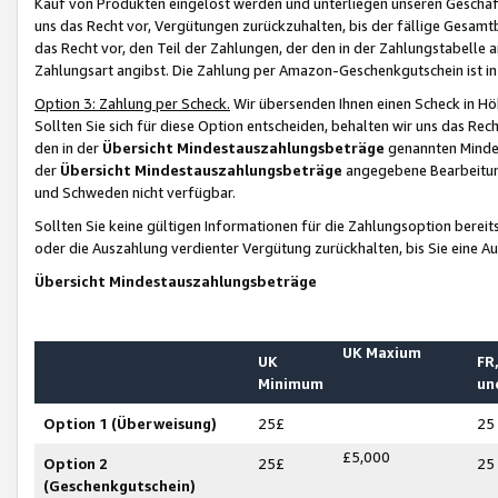
Kauf von Produkten eingelöst werden und unterliegen unseren Geschäf
uns das Recht vor, Vergütungen zurückzuhalten, bis der fällige Gesamt
das Recht vor, den Teil der Zahlungen, der den in der Zahlungstabelle 
Zahlungsart angibst. Die Zahlung per Amazon-Geschenkgutschein ist in
Option 3: Zahlung per Scheck.
Wir übersenden Ihnen einen Scheck in Höh
Sollten Sie sich für diese Option entscheiden, behalten wir uns das Rec
den in der
Übersicht Mindestauszahlungsbeträge
genannten Mindest
der
Übersicht Mindestauszahlungsbeträge
angegebene Bearbeitung
und Schweden nicht verfügbar.
Sollten Sie keine gültigen Informationen für die Zahlungsoption bereit
oder die Auszahlung verdienter Vergütung zurückhalten, bis Sie eine A
Übersicht Mindestauszahlungsbeträge
UK Maxium
UK
FR,
Minimum
un
Option 1 (Überweisung)
25£
25
£5,000
Option 2
25£
25
(Geschenkgutschein)