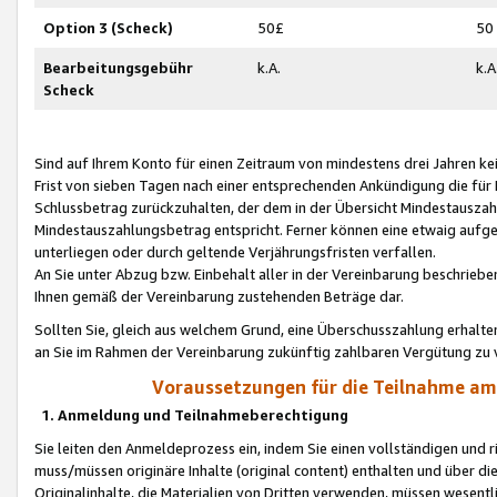
Option 3 (Scheck)
50£
50
Bearbeitungsgebühr
k.A.
k.A
Scheck
Sind auf Ihrem Konto für einen Zeitraum von mindestens drei Jahren kein
Frist von sieben Tagen nach einer entsprechenden Ankündigung die für
Schlussbetrag zurückzuhalten, der dem in der Übersicht Mindestausz
Mindestauszahlungsbetrag entspricht. Ferner können eine etwaig aufg
unterliegen oder durch geltende Verjährungsfristen verfallen.
An Sie unter Abzug bzw. Einbehalt aller in der Vereinbarung beschrieb
Ihnen gemäß der Vereinbarung zustehenden Beträge dar.
Sollten Sie, gleich aus welchem Grund, eine Überschusszahlung erhalte
an Sie im Rahmen der Vereinbarung zukünftig zahlbaren Vergütung zu 
Voraussetzungen für die Teilnahme a
1. Anmeldung und Teilnahmeberechtigung
Sie leiten den Anmeldeprozess ein, indem Sie einen vollständigen und 
muss/müssen originäre Inhalte (original content) enthalten und über d
Originalinhalte, die Materialien von Dritten verwenden, müssen wese