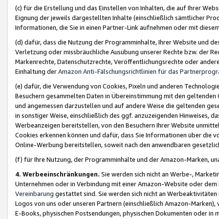
(c) für die Erstellung und das Einstellen von Inhalten, die auf Ihrer We
Eignung der jeweils dargestellten Inhalte (einschließlich sämtlicher 
Informationen, die Sie in einen Partner-Link aufnehmen oder mit diese
(d) dafür, dass die Nutzung der Programminhalte, Ihrer Website und des 
Verletzung oder missbräuchliche Ausübung unserer Rechte bzw. der Recht
Markenrechte, Datenschutzrechte, Veröffentlichungsrechte oder anderer
Einhaltung der
Amazon Anti-Fälschungsrichtlinien für das Partnerpro
(e) dafür, die Verwendung von Cookies, Pixeln und anderen Technologien
Besuchern gesammelten Daten in Übereinstimmung mit den geltenden Ge
und angemessen darzustellen und auf andere Weise die geltenden geset
in sonstiger Weise, einschließlich des ggf. anzuzeigenden Hinweises, d
Werbeanzeigen bereitstellen, von den Besuchern Ihrer Website unmitte
Cookies erkennen können und dafür, dass Sie Informationen über die v
Online-Werbung bereitstellen, soweit nach den anwendbaren gesetzlic
(f) für Ihre Nutzung, der Programminhalte und der Amazon-Marken, u
4. Werbeeinschränkungen.
Sie werden sich nicht an Werbe-, Market
Unternehmen oder in Verbindung mit einer Amazon-Website oder dem Pa
Vereinbarung
gestattet sind. Sie werden sich nicht an Werbeaktivitäten
Logos von uns oder unseren Partnern (einschließlich Amazon-Marken), 
E-Books, physischen Postsendungen, physischen Dokumenten oder in 