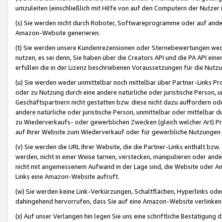
umzuleiten (einschließlich mit Hilfe von auf den Computern der Nutzer i
(s) Sie werden nicht durch Roboter, Softwareprogramme oder auf andere
Amazon-Website generieren.
(t) Sie werden unsere Kundenrezensionen oder Sternebewertungen wed
nutzen, es sei denn, Sie haben über die Creators API und die PA API e
erfüllen die in der Lizenz beschriebenen Voraussetzungen für die Nutzu
(u) Sie werden weder unmittelbar noch mittelbar über Partner-Links P
oder zu Nutzung durch eine andere natürliche oder juristische Person,
Geschäftspartnern nicht gestatten bzw. diese nicht dazu auffordern od
andere natürliche oder juristische Person, unmittelbar oder mittelbar
zu Wiederverkaufs- oder gewerblichen Zwecken (gleich welcher Art) 
auf Ihrer Website zum Wiederverkauf oder für gewerbliche Nutzungen 
(v) Sie werden die URL Ihrer Website, die die Partner-Links enthält b
werden, nicht in einer Weise tarnen, verstecken, manipulieren oder and
nicht mit angemessenem Aufwand in der Lage sind, die Website oder A
Links eine Amazon-Website aufruft.
(w) Sie werden keine Link-Verkürzungen, Schaltflächen, Hyperlinks ode
dahingehend hervorrufen, dass Sie auf eine Amazon-Website verlinken
(x) Auf unser Verlangen hin legen Sie uns eine schriftliche Bestätigung