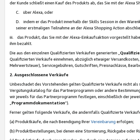
der Kunde schließt einen Kauf des Produkts ab, das Sie mit der Alexa 
C. über Alexa, oder
D. indem er das Produkt innerhalb der Skills Session in den Waren
seiner erstmaligen Teilnahme an der Alexa Shopping Action abschlie
iii. das Produkt, das Sie mit der Alexa-Einkaufsaktion vorgestellt ha
ihm bezahlt.
Die aus den einzelnen Qualifizierten Verkäufen generierten „
Qualifizi
Qualifizierten Verkäufe einnehmen, abzüglich etwaiger Versandkosten
Mehrwertsteuer), Servicegebühren, Gutschriften, Preisnachlässe, Bear
2. Ausgeschlossene Verkäufe
Unbeschadet des Vorstehenden gelten Qualifizierte Verkäufe nicht als
Vergütungskatalog für das Partnerprogramm oder andere Bestimmungen,
wir jeweils für das Partnerprogramm festlegen, einschließlich der jewe
„
Programmdokumentation
“).
Ferner gelten folgende Verkäufe, die andernfalls Qualifizierte Verkä
(a) Produktkäufe, die nach Beendigung Ihrer
Vereinbarung
erfolgen;
(b) Produktbestellungen, bei denen eine Stornierung, Rückgabe oder R