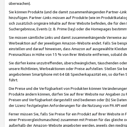
überwachen).
Sie können Produkte (und die damit zusammenhängenden Partner-Links)
hinzufügen. Partner-Links müssen auf Produkte (wie im Produktkatalog de
sich zusätzlich originäre Inhalte auf Ihrer Website befinden, die für 
Suchergebnisse, Events (z. B. Prime Day) oder die Homepages bestimmte
Sie müssen sämtliche Links und damit zusammenhängende Verweise auf z
Werbeaktion auf der jeweiligen Amazon-Website endet. Falls Sie beisp
einstellen und darauf hinweisen, dass Amazon auf ausgewählte Kleidun
Preisnachlass in Höhe von 15 % von Ihrer Website entfernen, sobald di
Sie dürfen keine unzutreffenden, überschwänglichen, täuschenden od
unsere Richtlinien, Werbeaktionen oder Preise aufstellen. Stellen Sie 
angebotenen Smartphone mit 64 GB Speicherkapazität ein, so dürfen S
führt.
Die Preise und die Verfügbarkeit von Produkten können Veränderungen 
Produkte ändern können, dürfen Sie auf Ihrer Website nur Angaben zu P
Preisen und Verfügbarkeit dargestellt sind bedienen oder (b) Sie Daten
der Lizenz festgelegten Anforderungen für die Nutzung von PA API einh
Ferner müssen Sie, falls Sie Preise für ein Produkt auf Ihrer Website in 
einer Preisvergleichsmaschine) zusammen mit Preisen für das gleiche o
außerhalb der Amazon-Website angeboten werden, jeweils den niedrigst