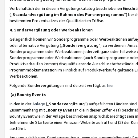
Vorbehaltlich der in diesem Vergütungskatalog beschriebenen Einschr
(„
Standardvergütung im Rahmen des Partnerprogramms
“) besc
bestimmten Prozentsatzes der Qualifizierten Erlöse.
4. Sondervergütung oder Werbeaktionen
Gelegentlich können wir Sonderprogramme oder Werbeaktionen auflegen,
oder alternative Vergütung („
Sondervergütung
”) zu verdienen. Amazo
Sonderprogramme oder Werbeaktionen jederzeit ganz oder teilweise einz
Sonderprogramme oder Werbeaktionen (auch Sonderprogramme oder We
Produktverkäufen kommt) disqualifizierende Ausschlusstatbestände, di
Programmdokumentation im Hinblick auf Produktverkäufe geltende E
Werbeaktionen.
Folgende Sondervergütungen sind derzeit verfügbar:
hier
.
(a) Bounty Events
In den in der
Anlage
(„
Sondervergütung
“) aufgeführten Ländern sind
Zusammenhang mit „
Bounty Events
“ die in dieser Ziffer 4 (a) besch
Bounty Event wie in der Anlage beschrieben anspruchsberechtigt sein mu
teilnehmende Startseite einer Amazon-Website aufruft und (2) der Kun
ausführt.
Amazon zahlt keine Sondervergütung, wenn das zugrundeliegende Boun