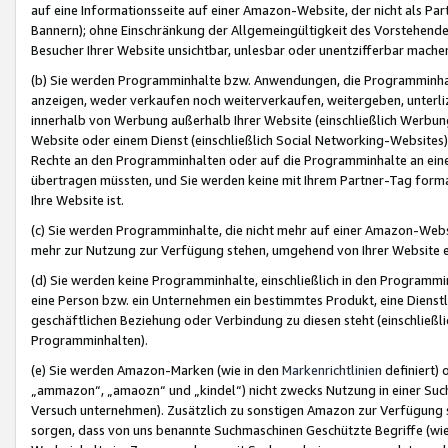
auf eine Informationsseite auf einer Amazon-Website, der nicht als Part
Bannern); ohne Einschränkung der Allgemeingültigkeit des Vorstehende
Besucher Ihrer Website unsichtbar, unlesbar oder unentzifferbar mache
(b) Sie werden Programminhalte bzw. Anwendungen, die Programminhalt
anzeigen, weder verkaufen noch weiterverkaufen, weitergeben, unterli
innerhalb von Werbung außerhalb Ihrer Website (einschließlich Werbun
Website oder einem Dienst (einschließlich Social Networking-Website
Rechte an den Programminhalten oder auf die Programminhalte an eine a
übertragen müssten, und Sie werden keine mit Ihrem Partner-Tag formati
Ihre Website ist.
(c) Sie werden Programminhalte, die nicht mehr auf einer Amazon-Websit
mehr zur Nutzung zur Verfügung stehen, umgehend von Ihrer Website e
(d) Sie werden keine Programminhalte, einschließlich in den Programmin
eine Person bzw. ein Unternehmen ein bestimmtes Produkt, eine Dienstle
geschäftlichen Beziehung oder Verbindung zu diesen steht (einschließli
Programminhalten).
(e) Sie werden Amazon-Marken (wie in den
Markenrichtlinien
definiert) 
„ammazon“, „amaozn“ und „kindel“) nicht zwecks Nutzung in einer Suc
Versuch unternehmen). Zusätzlich zu sonstigen Amazon zur Verfügung 
sorgen, dass von uns benannte Suchmaschinen Geschützte Begriffe (wie 