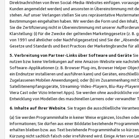
Direktnachrichten von Ihren Social-Media-Websites einfügen. vorausg
Kunden angemeldet werden) und ansonsten in Übereinstimmung mit der
stehen. Auf unser Verlangen stellen Sie uns repräsentative Mustermater
Bestimmungen eingehalten haben. Wir werden die Form und den Inhalt, di
Sie die Zertifizierung nicht in Übereinstimmung mit unserer Aufforderu
Klarstellung: (i) Für die Zwecke der geltenden Marketinggesetze (z. 
von 1991 und ähnlicher oder Nachfolgegesetze) sind Sie der „Absender“ j
Gesetze und Standards und Best Practices der Marketingbranche für 
5. Verbreitung von Partner-Links über Software und Geräte
Sie
nutzen bzw. keine Verlinkungen auf eine Amazon-Website wie nachsteh
Software-Applikationen (z. B. Browser Plug-ins, Browser Helper Objec
ein Endnutzer installieren und ausführen kann) und Geräten, einschlie
Zugelassenen Mobilen Anwendungen); oder (b) im Zusammenhang mit bzw.
Satellitenempfangsgeräte, Streaming-Video-Playern, Blu-Ray-Playern 
Viera Cast oder Vizio Internet Apps). Sie werden ohne ausdrückliche v
Entwicklung von Modellen des maschinellen Lernens oder verwandter 
6. Inhalte auf Ihrer Website
. Sie tragen die ausschließliche Verantwo
(a) Sie werden Programminhalte in keiner Weise ergänzen, löschen oder
Informationen; Sie dürfen aus einer Bilddatei bestehende Programminhal
erhalten bleiben bzw. aus Text bestehende Programminhalte so kürzen, 
Kürzung nicht sachlich falsch oder irreführend wird. Einige Arten von L