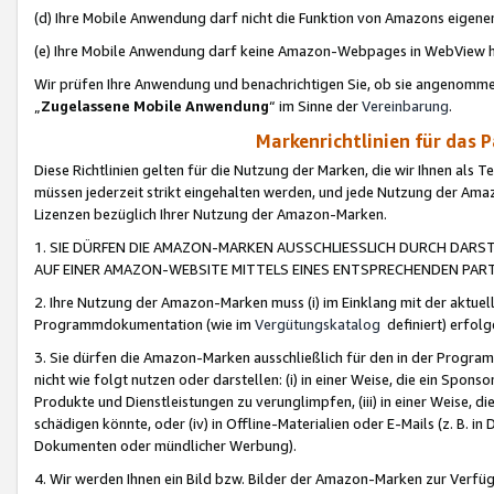
(d) Ihre Mobile Anwendung darf nicht die Funktion von Amazons eige
(e) Ihre Mobile Anwendung darf keine Amazon-Webpages in WebView 
Wir prüfen Ihre Anwendung und benachrichtigen Sie, ob sie angenomm
„
Zugelassene Mobile Anwendung
“ im Sinne der
Vereinbarung
.
Markenrichtlinien für das 
Diese Richtlinien gelten für die Nutzung der Marken, die wir Ihnen als 
müssen jederzeit strikt eingehalten werden, und jede Nutzung der Ama
Lizenzen bezüglich Ihrer Nutzung der Amazon-Marken.
1. SIE DÜRFEN DIE AMAZON-MARKEN AUSSCHLIESSLICH DURCH DARS
AUF EINER AMAZON-WEBSITE MITTELS EINES ENTSPRECHENDEN PART
2. Ihre Nutzung der Amazon-Marken muss (i) im Einklang mit der aktuells
Programmdokumentation (wie im
Vergütungskatalog
definiert) erfolg
3. Sie dürfen die Amazon-Marken ausschließlich für den in der Progr
nicht wie folgt nutzen oder darstellen: (i) in einer Weise, die ein Spo
Produkte und Dienstleistungen zu verunglimpfen, (iii) in einer Weise
schädigen könnte, oder (iv) in Offline-Materialien oder E-Mails (z. B.
Dokumenten oder mündlicher Werbung).
4. Wir werden Ihnen ein Bild bzw. Bilder der Amazon-Marken zur Verfüg