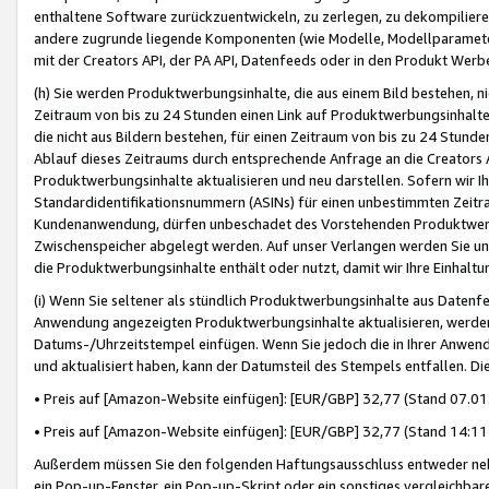
enthaltene Software zurückzuentwickeln, zu zerlegen, zu dekompilier
andere zugrunde liegende Komponenten (wie Modelle, Modellparameter
mit der Creators API, der PA API, Datenfeeds oder in den Produkt Werb
(h) Sie werden Produktwerbungsinhalte, die aus einem Bild bestehen, ni
Zeitraum von bis zu 24 Stunden einen Link auf Produktwerbungsinhalte
die nicht aus Bildern bestehen, für einen Zeitraum von bis zu 24 Stund
Ablauf dieses Zeitraums durch entsprechende Anfrage an die Creators 
Produktwerbungsinhalte aktualisieren und neu darstellen. Sofern wir Ih
Standardidentifikationsnummern (ASINs) für einen unbestimmten Zeitra
Kundenanwendung, dürfen unbeschadet des Vorstehenden Produktwerbu
Zwischenspeicher abgelegt werden. Auf unser Verlangen werden Sie un
die Produktwerbungsinhalte enthält oder nutzt, damit wir Ihre Einhalt
(i) Wenn Sie seltener als stündlich Produktwerbungsinhalte aus Datenfe
Anwendung angezeigten Produktwerbungsinhalte aktualisieren, werden 
Datums-/Uhrzeitstempel einfügen. Wenn Sie jedoch die in Ihrer Anwe
und aktualisiert haben, kann der Datumsteil des Stempels entfallen. Dies
• Preis auf [Amazon-Website einfügen]: [EUR/GBP] 32,77 (Stand 07.01.
• Preis auf [Amazon-Website einfügen]: [EUR/GBP] 32,77 (Stand 14:11 
Außerdem müssen Sie den folgenden Haftungsausschluss entweder neb
ein Pop-up-Fenster, ein Pop-up-Skript oder ein sonstiges vergleichba