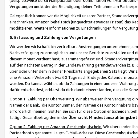
(beispielsweise durch Manipulation oder Kombination von Attributions-
Vergütungen und/oder der Beendigung deiner Teilnahme am Partnerp
Gelegentlich können wir die Möglichkeit unserer Partner, Standardv
einschränken. Amazon behält sich (ungeachtet etwaiger Fristen) das Re
modifizieren. Weitere Informationen zu Einschränkungen für Vergütung
6. Erfassung und Zahlung von Vergütungen
Wir werden wirtschaftlich vertretbare Anstrengungen unternehmen, um 
Nachverfolgung zu ermöglichen und unsere Berichte zu erstellen und di
diesem Monat verdient hast, zusammengefasst sind. Standardvergütung
auf den nächsten Betrag in der Landeswährung gerundet werden (z. B. C
über oder unter dem in deiner Preiskarte angegebenen Satz liegt. Wir
eine Amazon-Webseite etwa 60 Tage nach Ende jedes Kalendermonats, i
wurden. Du kannst wählen, ob du Zahlungen in einer anderen Währung
dafür entscheidest, erklärst du dich damit einverstanden, dass die K
Option 1: Zahlung per Überweisung.
Wir überweisen Ihre Vergütung dir
Namen der Bank, die Kontonummer, den Namen des Kontoinhabers bzw. a
erforderlich) nennen. Sollten Sie sich für diese Option entscheiden, be
fällige Gesamtbetrag den in der
Übersicht Mindestauszahlungsbet
Option 2: Zahlung per Amazon-Geschenkgutschein.
Wir übersenden Ihne
Partnerkonto genannte Haupt-E-Mail-Adresse. Diese Geschenkgutschei