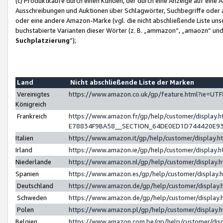
(c) Produktkäufe durch einen Kunden, der durch eine Anzeige auf eine 
Ausschreibungen und Auktionen über Schlagwörter, Suchbegriffe oder 
oder eine andere Amazon-Marke (vgl. die nicht abschließende Liste un
buchstabierte Varianten dieser Wörter (z. B. „ammazon“, „amaozn“ und „
Suchplatzierung
”);
Land
Nicht abschließende Liste der Marken
Vereinigtes
https://www.amazon.co.uk/gp/feature.html?ie=U
Königreich
Frankreich
https://www.amazon.fr/gp/help/customer/displa
E78834F9BA58__SECTION_64DE0ED1D744420E9
Italien
https://www.amazon.it/gp/help/customer/display
Irland
https://www.amazon.ie/gp/help/customer/displa
Niederlande
https://www.amazon.nl/gp/help/customer/display
Spanien
https://www.amazon.es/gp/help/customer/display
Deutschland
https://www.amazon.de/gp/help/customer/displa
Schweden
https://www.amazon.de/gp/help/customer/displa
Polen
https://www.amazon.pl/gp/help/customer/display
Belgien
https://www.amazon.com.be/gp/help/customer/d