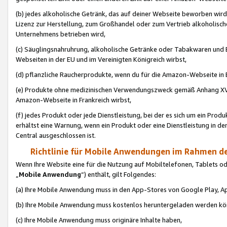
(b) jedes alkoholische Getränk, das auf deiner Webseite beworben wird
Lizenz zur Herstellung, zum Großhandel oder zum Vertrieb alkoholisch
Unternehmens betrieben wird,
(c) Säuglingsnahruhrung, alkoholische Getränke oder Tabakwaren und E
Webseiten in der EU und im Vereinigten Königreich wirbst,
(d) pflanzliche Raucherprodukte, wenn du für die Amazon-Webseite in B
(e) Produkte ohne medizinischen Verwendungszweck gemäß Anhang XVI 
Amazon-Webseite in Frankreich wirbst,
(f) jedes Produkt oder jede Dienstleistung, bei der es sich um ein Prod
erhältst eine Warnung, wenn ein Produkt oder eine Dienstleistung in de
Central ausgeschlossen ist.
Richtlinie für Mobile Anwendungen im Rahmen de
Wenn Ihre Website eine für die Nutzung auf Mobiltelefonen, Tablets 
„
Mobile Anwendung
“) enthält, gilt Folgendes:
(a) Ihre Mobile Anwendung muss in den App-Stores von Google Play, A
(b) Ihre Mobile Anwendung muss kostenlos heruntergeladen werden könn
(c) Ihre Mobile Anwendung muss originäre Inhalte haben,