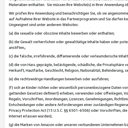
Materialien enthalten. Sie müssen Ihre Website(s) in Ihrer Anwendung ide
Wir prüfen Ihre Anwendung und benachrichtigen Sie, ob sie angenommen
auf Aufnahme Ihrer Website in das Partnerprogramm und Sie dürfen kei
Ungeeignet sind unter anderem Websites:
(a) die sexuelle oder obszöne Inhalte bewerben oder enthalten;
(b) die Gewalt verherrlichen oder gewalttätige Inhalte haben oder pot
anstiften,;
(c) die falsche, irreführende, diffamierende oder verleumderische Inha
(d) die von Hass geprägte, belästigende, schädliche, die Privatsphäre v
Herkunft, Hautfarbe, Geschlecht, Religion, Nationalität, Behinderung, 
(e) die rechtswidrige Handlungen bewerben oder ausführen;
(f) sich an Kinder richten oder wissentlich personenbezogene Daten vo
geltenden Gesetzen definiert) erheben, verwenden oder offenlegen, Vo
Regeln, Vorschriften, Anordnungen, Lizenzen, Genehmigungen, Richtlini
Entscheidungen oder andere Anforderungen einer zuständigen Regierung
Privacy Protection Act (15 U.S.C. §§ 6501-6506) oder Vorschriften, di
Internet erlassen wurden);
(g) die Marken von Amazon oder unseren verbundenen Unternehmen b