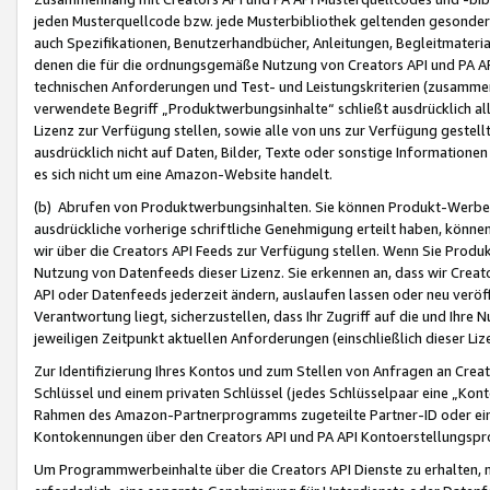
jeden Musterquellcode bzw. jede Musterbibliothek geltenden gesonder
auch Spezifikationen, Benutzerhandbücher, Anleitungen, Begleitmaterial
denen die für die ordnungsgemäße Nutzung von Creators API und PA A
technischen Anforderungen und Test- und Leistungskriterien (zusammen
verwendete Begriff „Produktwerbungsinhalte“ schließt ausdrücklich al
Lizenz zur Verfügung stellen, sowie alle von uns zur Verfügung gestel
ausdrücklich nicht auf Daten, Bilder, Texte oder sonstige Informatione
es sich nicht um eine Amazon-Website handelt.
(b) Abrufen von Produktwerbungsinhalten. Sie können Produkt-Werbein
ausdrückliche vorherige schriftliche Genehmigung erteilt haben, könn
wir über die Creators API Feeds zur Verfügung stellen. Wenn Sie Produk
Nutzung von Datenfeeds dieser Lizenz. Sie erkennen an, dass wir Creat
API oder Datenfeeds jederzeit ändern, auslaufen lassen oder neu veröffe
Verantwortung liegt, sicherzustellen, dass Ihr Zugriff auf die und Ihr
jeweiligen Zeitpunkt aktuellen Anforderungen (einschließlich dieser Liz
Zur Identifizierung Ihres Kontos und zum Stellen von Anfragen an Crea
Schlüssel und einem privaten Schlüssel (jedes Schlüsselpaar eine „Kon
Rahmen des Amazon-Partnerprogramms zugeteilte Partner-ID oder ein
Kontokennungen über den Creators API und PA API Kontoerstellungspro
Um Programmwerbeinhalte über die Creators API Dienste zu erhalten, m