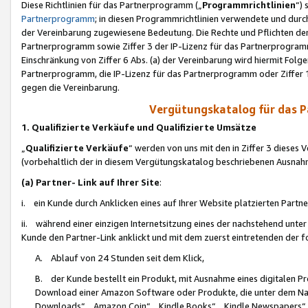
Diese Richtlinien für das Partnerprogramm („
Programmrichtlinien
“)
Partnerprogramm
; in diesen Programmrichtlinien verwendete und durch
der Vereinbarung zugewiesene Bedeutung. Die Rechte und Pflichten de
Partnerprogramm sowie Ziffer 3 der IP-Lizenz für das Partnerprogram
Einschränkung von Ziffer 6 Abs. (a) der Vereinbarung wird hiermit Fol
Partnerprogramm, die IP-Lizenz für das Partnerprogramm oder Ziffer 1
gegen die Vereinbarung.
Vergütungskatalog für das 
1. Qualifizierte Verkäufe und Qualifizierte Umsätze
„
Qualifizierte Verkäufe
“ werden von uns mit den in Ziffer 3 diese
(vorbehaltlich der in diesem Vergütungskatalog beschriebenen Ausnah
(a) Partner- Link auf Ihrer Site
:
i. ein Kunde durch Anklicken eines auf Ihrer Website platzierten Part
ii. während einer einzigen Internetsitzung eines der nachstehend unter (i)
Kunde den Partner-Link anklickt und mit dem zuerst eintretenden der f
A. Ablauf von 24 Stunden seit dem Klick,
B. der Kunde bestellt ein Produkt, mit Ausnahme eines digitalen P
Download einer Amazon Software oder Produkte, die unter dem N
Downloads“, „Amazon Coin“, „Kindle Books“, „Kindle Newspapers“, „