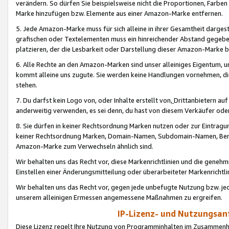
verändern. So dürfen Sie beispielsweise nicht die Proportionen, Farb
Marke hinzufügen bzw. Elemente aus einer Amazon-Marke entfernen.
5. Jede Amazon-Marke muss für sich alleine in ihrer Gesamtheit darge
grafischen oder Textelementen muss ein hinreichender Abstand gegebe
platzieren, der die Lesbarkeit oder Darstellung dieser Amazon-Marke b
6. Alle Rechte an den Amazon-Marken sind unser alleiniges Eigentum, 
kommt alleine uns zugute. Sie werden keine Handlungen vornehmen, 
stehen.
7. Du darfst kein Logo von, oder Inhalte erstellt von,
Drittanbietern au
anderweitig verwenden, es sei denn, du hast von diesem Verkäufer oder
8. Sie dürfen in keiner Rechtsordnung Marken nutzen oder zur Eintragu
keiner Rechtsordnung Marken, Domain-Namen, Subdomain-Namen, Benu
Amazon-Marke zum Verwechseln ähnlich sind.
Wir behalten uns das Recht vor, diese Markenrichtlinien und die gene
Einstellen einer Änderungsmitteilung oder überarbeiteter Markenricht
Wir behalten uns das Recht vor, gegen jede unbefugte Nutzung bzw. jede 
unserem alleinigen Ermessen angemessene Maßnahmen zu ergreifen.
IP-Lizenz- und Nutzungsan
Diese Lizenz regelt Ihre Nutzung von Programminhalten im Zusammen