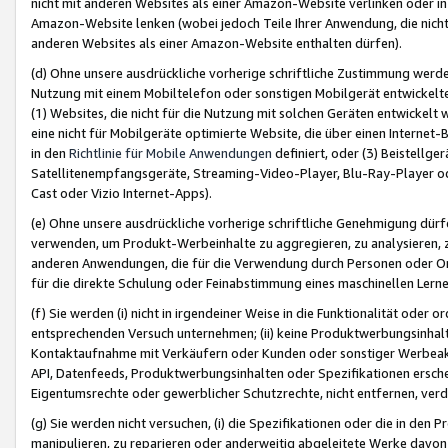
nicht mit anderen Websites als einer Amazon-Website verlinken oder i
Amazon-Website lenken (wobei jedoch Teile Ihrer Anwendung, die nich
anderen Websites als einer Amazon-Website enthalten dürfen).
(d) Ohne unsere ausdrückliche vorherige schriftliche Zustimmung werd
Nutzung mit einem Mobiltelefon oder sonstigen Mobilgerät entwickelt
(1) Websites, die nicht für die Nutzung mit solchen Geräten entwickelt
eine nicht für Mobilgeräte optimierte Website, die über einen Interne
in den
Richtlinie für Mobile Anwendungen
definiert, oder (3) Beistellge
Satellitenempfangsgeräte, Streaming-Video-Player, Blu-Ray-Player ode
Cast oder Vizio Internet-Apps).
(e) Ohne unsere ausdrückliche vorherige schriftliche Genehmigung dürfe
verwenden, um Produkt-Werbeinhalte zu aggregieren, zu analysieren, 
anderen Anwendungen, die für die Verwendung durch Personen oder Or
für die direkte Schulung oder Feinabstimmung eines maschinellen Lern
(f) Sie werden (i) nicht in irgendeiner Weise in die Funktionalität ode
entsprechenden Versuch unternehmen; (ii) keine Produktwerbungsinha
Kontaktaufnahme mit Verkäufern oder Kunden oder sonstiger Werbeaktiv
API, Datenfeeds, Produktwerbungsinhalten oder Spezifikationen erschei
Eigentumsrechte oder gewerblicher Schutzrechte, nicht entfernen, verd
(g) Sie werden nicht versuchen, (i) die Spezifikationen oder die in de
manipulieren, zu reparieren oder anderweitig abgeleitete Werke davon z