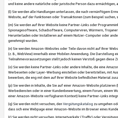
und keine andere natürliche oder juristische Person dazu ermächtigen, a
(l) Sie werden alle Handlungen unterlassen, die nach vernünftigem Erme
Website, auf der Funktionen oder Transaktionen (zum Beispiel suchen, s
(m) Sie werden auf Ihrer Website keine Partner-Links oder Programmin
Spionagesoftware, Schadsoftware, Computerviren, Würmern, Trojaner
Herunterladen oder Installieren auf einem Nutzer-Computer oder ande
genehmigt wurden.
(n) Sie werden Amazon-Websites oder Teile davon nicht auf Ihrer Websi
(z. B., WebView) innerhalb einer Mobilen Anwendung. Die Darstellung ein
Teilnahmevoraussetzungen stellt jedoch keinen Verstoß gegen diese Zif
(o) Sie werden keine Partner-Links oder andere Inhalte, die eine Am
Werbeseiten oder Layer-Werbung einstellen oder bereitstellen, mit Au
bewerben, die eng mit dem auf Ihrer Website befindlichen Material z
(p) Sie werden in Inhalte, die Sie auf einer Amazon-Website platzier
Werbediensten oder in einer Kundenbewertung, einem Forum, einem Wun
einer Amazon-Website verfügbaren Kontext) keine Partner-Links integr
(q) Sie werden nicht versuchen, den
Vergütungskatalog
zu umgehen oder
dass sich eine Webpage einer Amazon-Website im Browser eines Kunden 
(r) Sie werden nicht versuchen, Internetverkehr (Traffic) oder Vergü