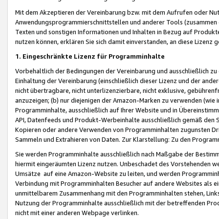
Mit dem Akzeptieren der Vereinbarung bzw. mit dem Aufrufen oder Nutz
Anwendungsprogrammierschnittstellen und anderer Tools (zusammen die
Texten und sonstigen Informationen und Inhalten in Bezug auf Produkte
nutzen können, erklären Sie sich damit einverstanden, an diese Lizenz 
1. Eingeschränkte Lizenz für Programminhalte
Vorbehaltlich der Bedingungen der Vereinbarung und ausschließlich z
Einhaltung der Vereinbarung (einschließlich dieser Lizenz und der ande
nicht übertragbare, nicht unterlizenzierbare, nicht exklusive, gebühren
anzuzeigen; (b) nur diejenigen der Amazon-Marken zu verwenden (wie in 
Programminhalte, ausschließlich auf Ihrer Website und in Übereinstimmu
API, Datenfeeds und Produkt-Werbeinhalte ausschließlich gemäß den Spe
Kopieren oder andere Verwenden von Programminhalten zugunsten Dri
Sammeln und Extrahieren von Daten. Zur Klarstellung: Zu den Program
Sie werden Programminhalte ausschließlich nach Maßgabe der Besti
hiermit eingeräumten Lizenz nutzen. Unbeschadet des Vorstehenden we
Umsätze auf eine Amazon-Website zu leiten, und werden Programminhal
Verbindung mit Programminhalten Besucher auf andere Websites als ein
unmittelbarem Zusammenhang mit den Programminhalten stehen, Links z
Nutzung der Programminhalte ausschließlich mit der betreffenden Pr
nicht mit einer anderen Webpage verlinken.