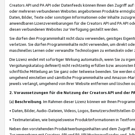
Creators API und PA API oder Datenfeeds können Ihnen den Zugriff auf D
oder mehreren verbundenen Websites angebotenen Produkte ermögliche
Daten, Bilder, Texte oder sonstigen Informationen oder Inhalte zuzugre
anwendbaren Lizenzvereinbarungen für die Creators API und PA API od
diesen verbundenen Websites zur Verfügung gestellt werden.
Sie dürfen den Programminhalt nicht dazu verwenden, geistiges Eigent
verletzen. Sie dürfen Programminhalte nicht verwenden, um direkt ode
maschinelles Lernen oder verwandte Technologien zu entwickeln oder zu
Die Lizenz endet mit sofortiger Wirkung automatisch, wenn Sie zu irg
Vergütungskatalog definiert) nicht rechtzeitig erfüllen bzw. ansonsten
schriftliche Mitteilung an Sie ganz oder teilweise beenden. Sie werden
umgehend einstellen und sämtliche Programminhalte und Amazon-Marke
jeweils verlangt, umgehend von Ihrer Website entfernen und löschen od
2. Voraussetzungen für die Nutzung der Creators API und der P
(a)
Beschreibung
. Im Rahmen dieser Lizenz können wir Ihnen Programmi
• Daten, Bilder, Audio-Dateien, Videos, Logos, Benutzerschnittstellen-
• Textmaterialien, wie beispielsweise Produktinformationen in Textfor
Neben den vorstehenden Produktwerbungsinhalten und dem Zugriff auf 
Zusammenhang mit Creators API und PA API Musterquellcodes und -bibli