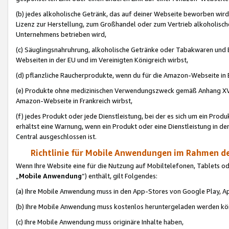
(b) jedes alkoholische Getränk, das auf deiner Webseite beworben wird
Lizenz zur Herstellung, zum Großhandel oder zum Vertrieb alkoholisch
Unternehmens betrieben wird,
(c) Säuglingsnahruhrung, alkoholische Getränke oder Tabakwaren und E
Webseiten in der EU und im Vereinigten Königreich wirbst,
(d) pflanzliche Raucherprodukte, wenn du für die Amazon-Webseite in B
(e) Produkte ohne medizinischen Verwendungszweck gemäß Anhang XVI 
Amazon-Webseite in Frankreich wirbst,
(f) jedes Produkt oder jede Dienstleistung, bei der es sich um ein Prod
erhältst eine Warnung, wenn ein Produkt oder eine Dienstleistung in de
Central ausgeschlossen ist.
Richtlinie für Mobile Anwendungen im Rahmen de
Wenn Ihre Website eine für die Nutzung auf Mobiltelefonen, Tablets 
„
Mobile Anwendung
“) enthält, gilt Folgendes:
(a) Ihre Mobile Anwendung muss in den App-Stores von Google Play, A
(b) Ihre Mobile Anwendung muss kostenlos heruntergeladen werden könn
(c) Ihre Mobile Anwendung muss originäre Inhalte haben,