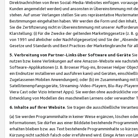
Direktnachrichten von Ihren Social-Media-Websites einfügen. vorausg
Kunden angemeldet werden) und ansonsten in Übereinstimmung mit der
stehen. Auf unser Verlangen stellen Sie uns repräsentative Mustermater
Bestimmungen eingehalten haben. Wir werden die Form und den Inhalt, di
Sie die Zertifizierung nicht in Übereinstimmung mit unserer Aufforderu
Klarstellung: (i) Für die Zwecke der geltenden Marketinggesetze (z. 
von 1991 und ähnlicher oder Nachfolgegesetze) sind Sie der „Absender“ j
Gesetze und Standards und Best Practices der Marketingbranche für 
5. Verbreitung von Partner-Links über Software und Geräte
Sie
nutzen bzw. keine Verlinkungen auf eine Amazon-Website wie nachsteh
Software-Applikationen (z. B. Browser Plug-ins, Browser Helper Objec
ein Endnutzer installieren und ausführen kann) und Geräten, einschlie
Zugelassenen Mobilen Anwendungen); oder (b) im Zusammenhang mit bzw.
Satellitenempfangsgeräte, Streaming-Video-Playern, Blu-Ray-Playern 
Viera Cast oder Vizio Internet Apps). Sie werden ohne ausdrückliche v
Entwicklung von Modellen des maschinellen Lernens oder verwandter 
6. Inhalte auf Ihrer Website
. Sie tragen die ausschließliche Verantwo
(a) Sie werden Programminhalte in keiner Weise ergänzen, löschen oder
Informationen; Sie dürfen aus einer Bilddatei bestehende Programminhal
erhalten bleiben bzw. aus Text bestehende Programminhalte so kürzen, 
Kürzung nicht sachlich falsch oder irreführend wird. Einige Arten von L