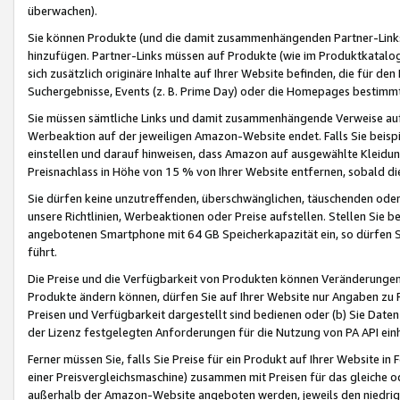
überwachen).
Sie können Produkte (und die damit zusammenhängenden Partner-Links)
hinzufügen. Partner-Links müssen auf Produkte (wie im Produktkatalog de
sich zusätzlich originäre Inhalte auf Ihrer Website befinden, die für 
Suchergebnisse, Events (z. B. Prime Day) oder die Homepages bestimmte
Sie müssen sämtliche Links und damit zusammenhängende Verweise auf z
Werbeaktion auf der jeweiligen Amazon-Website endet. Falls Sie beisp
einstellen und darauf hinweisen, dass Amazon auf ausgewählte Kleidun
Preisnachlass in Höhe von 15 % von Ihrer Website entfernen, sobald di
Sie dürfen keine unzutreffenden, überschwänglichen, täuschenden od
unsere Richtlinien, Werbeaktionen oder Preise aufstellen. Stellen Sie 
angebotenen Smartphone mit 64 GB Speicherkapazität ein, so dürfen S
führt.
Die Preise und die Verfügbarkeit von Produkten können Veränderungen 
Produkte ändern können, dürfen Sie auf Ihrer Website nur Angaben zu P
Preisen und Verfügbarkeit dargestellt sind bedienen oder (b) Sie Daten
der Lizenz festgelegten Anforderungen für die Nutzung von PA API einh
Ferner müssen Sie, falls Sie Preise für ein Produkt auf Ihrer Website in 
einer Preisvergleichsmaschine) zusammen mit Preisen für das gleiche o
außerhalb der Amazon-Website angeboten werden, jeweils den niedrigst