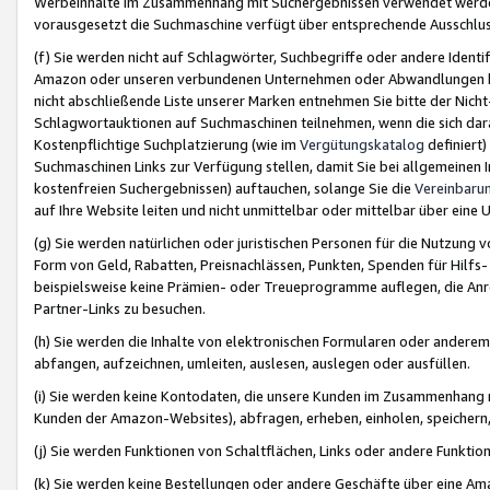
Werbeinhalte im Zusammenhang mit Suchergebnissen verwendet werden,
vorausgesetzt die Suchmaschine verfügt über entsprechende Ausschlu
(f) Sie werden nicht auf Schlagwörter, Suchbegriffe oder andere Ident
Amazon oder unseren verbundenen Unternehmen oder Abwandlungen bzw
nicht abschließende Liste unserer Marken entnehmen Sie bitte der Nich
Schlagwortauktionen auf Suchmaschinen teilnehmen, wenn die sich da
Kostenpflichtige Suchplatzierung (wie im
Vergütungskatalog
definiert
Suchmaschinen Links zur Verfügung stellen, damit Sie bei allgemeinen I
kostenfreien Suchergebnissen) auftauchen, solange Sie die
Vereinbaru
auf Ihre Website leiten und nicht unmittelbar oder mittelbar über eine
(g) Sie werden natürlichen oder juristischen Personen für die Nutzung 
Form von Geld, Rabatten, Preisnachlässen, Punkten, Spenden für Hilfs
beispielsweise keine Prämien- oder Treueprogramme auflegen, die Anrei
Partner-Links zu besuchen.
(h) Sie werden die Inhalte von elektronischen Formularen oder anderem M
abfangen, aufzeichnen, umleiten, auslesen, auslegen oder ausfüllen.
(i) Sie werden keine Kontodaten, die unsere Kunden im Zusammenhang 
Kunden der Amazon-Websites), abfragen, erheben, einholen, speichern,
(j) Sie werden Funktionen von Schaltflächen, Links oder andere Funkti
(k) Sie werden keine Bestellungen oder andere Geschäfte über eine Ama