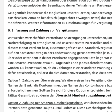
(beispielsweise durch Manipulation oder Kombination von Attributions-
Vergütungen und/oder der Beendigung deiner Teilnahme am Partnerp
Gelegentlich können wir die Möglichkeit unserer Partner, Standardv
einschränken. Amazon behält sich (ungeachtet etwaiger Fristen) das Re
modifizieren. Weitere Informationen zu Einschränkungen für Vergütung
6. Erfassung und Zahlung von Vergütungen
Wir werden wirtschaftlich vertretbare Anstrengungen unternehmen, um 
Nachverfolgung zu ermöglichen und unsere Berichte zu erstellen und di
diesem Monat verdient hast, zusammengefasst sind. Standardvergütung
auf den nächsten Betrag in der Landeswährung gerundet werden (z. B. C
über oder unter dem in deiner Preiskarte angegebenen Satz liegt. Wir
eine Amazon-Webseite etwa 60 Tage nach Ende jedes Kalendermonats, i
wurden. Du kannst wählen, ob du Zahlungen in einer anderen Währung
dafür entscheidest, erklärst du dich damit einverstanden, dass die K
Option 1: Zahlung per Überweisung.
Wir überweisen Ihre Vergütung dir
Namen der Bank, die Kontonummer, den Namen des Kontoinhabers bzw. a
erforderlich) nennen. Sollten Sie sich für diese Option entscheiden, be
fällige Gesamtbetrag den in der
Übersicht Mindestauszahlungsbet
Option 2: Zahlung per Amazon-Geschenkgutschein.
Wir übersenden Ihne
Partnerkonto genannte Haupt-E-Mail-Adresse. Diese Geschenkgutschei