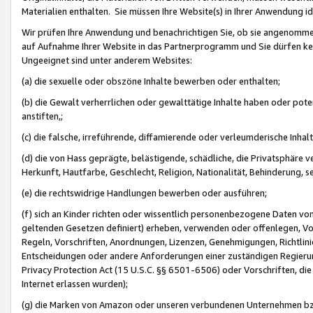
Materialien enthalten. Sie müssen Ihre Website(s) in Ihrer Anwendung ide
Wir prüfen Ihre Anwendung und benachrichtigen Sie, ob sie angenommen
auf Aufnahme Ihrer Website in das Partnerprogramm und Sie dürfen kei
Ungeeignet sind unter anderem Websites:
(a) die sexuelle oder obszöne Inhalte bewerben oder enthalten;
(b) die Gewalt verherrlichen oder gewalttätige Inhalte haben oder pot
anstiften,;
(c) die falsche, irreführende, diffamierende oder verleumderische Inha
(d) die von Hass geprägte, belästigende, schädliche, die Privatsphäre v
Herkunft, Hautfarbe, Geschlecht, Religion, Nationalität, Behinderung, 
(e) die rechtswidrige Handlungen bewerben oder ausführen;
(f) sich an Kinder richten oder wissentlich personenbezogene Daten vo
geltenden Gesetzen definiert) erheben, verwenden oder offenlegen, Vo
Regeln, Vorschriften, Anordnungen, Lizenzen, Genehmigungen, Richtlini
Entscheidungen oder andere Anforderungen einer zuständigen Regierung
Privacy Protection Act (15 U.S.C. §§ 6501-6506) oder Vorschriften, di
Internet erlassen wurden);
(g) die Marken von Amazon oder unseren verbundenen Unternehmen b