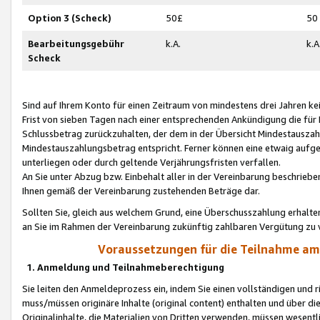
Option 3 (Scheck)
50£
50
Bearbeitungsgebühr
k.A.
k.A
Scheck
Sind auf Ihrem Konto für einen Zeitraum von mindestens drei Jahren kein
Frist von sieben Tagen nach einer entsprechenden Ankündigung die für
Schlussbetrag zurückzuhalten, der dem in der Übersicht Mindestausz
Mindestauszahlungsbetrag entspricht. Ferner können eine etwaig aufg
unterliegen oder durch geltende Verjährungsfristen verfallen.
An Sie unter Abzug bzw. Einbehalt aller in der Vereinbarung beschrieb
Ihnen gemäß der Vereinbarung zustehenden Beträge dar.
Sollten Sie, gleich aus welchem Grund, eine Überschusszahlung erhalte
an Sie im Rahmen der Vereinbarung zukünftig zahlbaren Vergütung zu 
Voraussetzungen für die Teilnahme a
1. Anmeldung und Teilnahmeberechtigung
Sie leiten den Anmeldeprozess ein, indem Sie einen vollständigen und 
muss/müssen originäre Inhalte (original content) enthalten und über d
Originalinhalte, die Materialien von Dritten verwenden, müssen wese