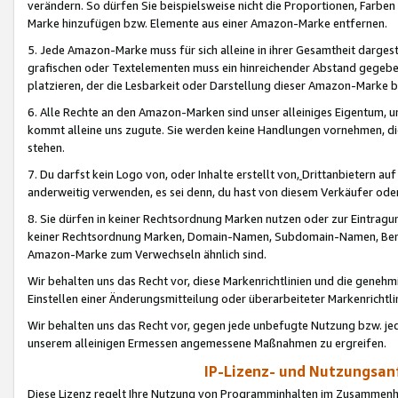
verändern. So dürfen Sie beispielsweise nicht die Proportionen, Farb
Marke hinzufügen bzw. Elemente aus einer Amazon-Marke entfernen.
5. Jede Amazon-Marke muss für sich alleine in ihrer Gesamtheit darge
grafischen oder Textelementen muss ein hinreichender Abstand gegebe
platzieren, der die Lesbarkeit oder Darstellung dieser Amazon-Marke b
6. Alle Rechte an den Amazon-Marken sind unser alleiniges Eigentum, 
kommt alleine uns zugute. Sie werden keine Handlungen vornehmen, 
stehen.
7. Du darfst kein Logo von, oder Inhalte erstellt von,
Drittanbietern au
anderweitig verwenden, es sei denn, du hast von diesem Verkäufer oder
8. Sie dürfen in keiner Rechtsordnung Marken nutzen oder zur Eintragu
keiner Rechtsordnung Marken, Domain-Namen, Subdomain-Namen, Benu
Amazon-Marke zum Verwechseln ähnlich sind.
Wir behalten uns das Recht vor, diese Markenrichtlinien und die gene
Einstellen einer Änderungsmitteilung oder überarbeiteter Markenricht
Wir behalten uns das Recht vor, gegen jede unbefugte Nutzung bzw. jede 
unserem alleinigen Ermessen angemessene Maßnahmen zu ergreifen.
IP-Lizenz- und Nutzungsan
Diese Lizenz regelt Ihre Nutzung von Programminhalten im Zusammen