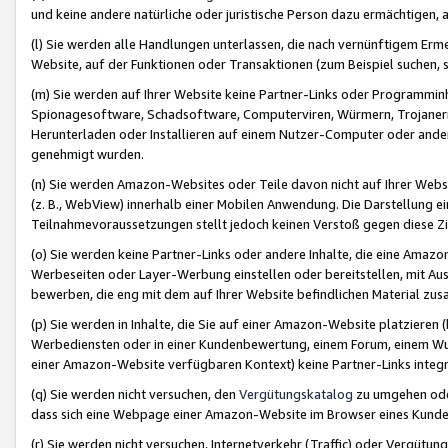
und keine andere natürliche oder juristische Person dazu ermächtigen, a
(l) Sie werden alle Handlungen unterlassen, die nach vernünftigem Erme
Website, auf der Funktionen oder Transaktionen (zum Beispiel suchen, s
(m) Sie werden auf Ihrer Website keine Partner-Links oder Programmin
Spionagesoftware, Schadsoftware, Computerviren, Würmern, Trojaner
Herunterladen oder Installieren auf einem Nutzer-Computer oder ande
genehmigt wurden.
(n) Sie werden Amazon-Websites oder Teile davon nicht auf Ihrer Websi
(z. B., WebView) innerhalb einer Mobilen Anwendung. Die Darstellung ein
Teilnahmevoraussetzungen stellt jedoch keinen Verstoß gegen diese Zif
(o) Sie werden keine Partner-Links oder andere Inhalte, die eine Am
Werbeseiten oder Layer-Werbung einstellen oder bereitstellen, mit Au
bewerben, die eng mit dem auf Ihrer Website befindlichen Material z
(p) Sie werden in Inhalte, die Sie auf einer Amazon-Website platzier
Werbediensten oder in einer Kundenbewertung, einem Forum, einem Wun
einer Amazon-Website verfügbaren Kontext) keine Partner-Links integr
(q) Sie werden nicht versuchen, den
Vergütungskatalog
zu umgehen oder
dass sich eine Webpage einer Amazon-Website im Browser eines Kunden 
(r) Sie werden nicht versuchen, Internetverkehr (Traffic) oder Vergü