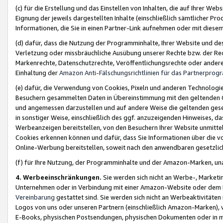
(c) für die Erstellung und das Einstellen von Inhalten, die auf Ihrer We
Eignung der jeweils dargestellten Inhalte (einschließlich sämtlicher 
Informationen, die Sie in einen Partner-Link aufnehmen oder mit diese
(d) dafür, dass die Nutzung der Programminhalte, Ihrer Website und des 
Verletzung oder missbräuchliche Ausübung unserer Rechte bzw. der Recht
Markenrechte, Datenschutzrechte, Veröffentlichungsrechte oder anderer
Einhaltung der
Amazon Anti-Fälschungsrichtlinien für das Partnerpro
(e) dafür, die Verwendung von Cookies, Pixeln und anderen Technologien
Besuchern gesammelten Daten in Übereinstimmung mit den geltenden Ge
und angemessen darzustellen und auf andere Weise die geltenden geset
in sonstiger Weise, einschließlich des ggf. anzuzeigenden Hinweises, d
Werbeanzeigen bereitstellen, von den Besuchern Ihrer Website unmitte
Cookies erkennen können und dafür, dass Sie Informationen über die v
Online-Werbung bereitstellen, soweit nach den anwendbaren gesetzlic
(f) für Ihre Nutzung, der Programminhalte und der Amazon-Marken, u
4. Werbeeinschränkungen.
Sie werden sich nicht an Werbe-, Market
Unternehmen oder in Verbindung mit einer Amazon-Website oder dem Pa
Vereinbarung
gestattet sind. Sie werden sich nicht an Werbeaktivitäten
Logos von uns oder unseren Partnern (einschließlich Amazon-Marken), 
E-Books, physischen Postsendungen, physischen Dokumenten oder in 