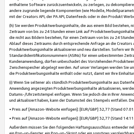
enthaltene Software zurückzuentwickeln, zu zerlegen, zu dekompilier
andere zugrunde liegende Komponenten (wie Modelle, Modellparameter
mit der Creators API, der PA API, Datenfeeds oder in den Produkt Werb
(h) Sie werden Produktwerbungsinhalte, die aus einem Bild bestehen, ni
Zeitraum von bis zu 24 Stunden einen Link auf Produktwerbungsinhalte
die nicht aus Bildern bestehen, für einen Zeitraum von bis zu 24 Stund
Ablauf dieses Zeitraums durch entsprechende Anfrage an die Creators 
Produktwerbungsinhalte aktualisieren und neu darstellen. Sofern wir Ih
Standardidentifikationsnummern (ASINs) für einen unbestimmten Zeitra
Kundenanwendung, dürfen unbeschadet des Vorstehenden Produktwerbu
Zwischenspeicher abgelegt werden. Auf unser Verlangen werden Sie un
die Produktwerbungsinhalte enthält oder nutzt, damit wir Ihre Einhalt
(i) Wenn Sie seltener als stündlich Produktwerbungsinhalte aus Datenfe
Anwendung angezeigten Produktwerbungsinhalte aktualisieren, werden 
Datums-/Uhrzeitstempel einfügen. Wenn Sie jedoch die in Ihrer Anwe
und aktualisiert haben, kann der Datumsteil des Stempels entfallen. Dies
• Preis auf [Amazon-Website einfügen]: [EUR/GBP] 32,77 (Stand 07.01.
• Preis auf [Amazon-Website einfügen]: [EUR/GBP] 32,77 (Stand 14:11 
Außerdem müssen Sie den folgenden Haftungsausschluss entweder neb
ein Pop-up-Fenster, ein Pop-up-Skript oder ein sonstiges vergleichba