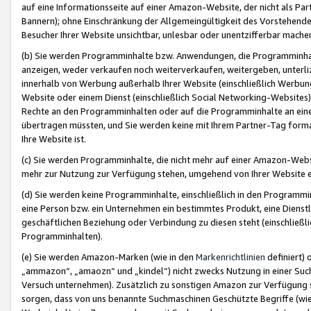
auf eine Informationsseite auf einer Amazon-Website, der nicht als Part
Bannern); ohne Einschränkung der Allgemeingültigkeit des Vorstehende
Besucher Ihrer Website unsichtbar, unlesbar oder unentzifferbar mache
(b) Sie werden Programminhalte bzw. Anwendungen, die Programminhalt
anzeigen, weder verkaufen noch weiterverkaufen, weitergeben, unterli
innerhalb von Werbung außerhalb Ihrer Website (einschließlich Werbun
Website oder einem Dienst (einschließlich Social Networking-Website
Rechte an den Programminhalten oder auf die Programminhalte an eine a
übertragen müssten, und Sie werden keine mit Ihrem Partner-Tag formati
Ihre Website ist.
(c) Sie werden Programminhalte, die nicht mehr auf einer Amazon-Websit
mehr zur Nutzung zur Verfügung stehen, umgehend von Ihrer Website e
(d) Sie werden keine Programminhalte, einschließlich in den Programmin
eine Person bzw. ein Unternehmen ein bestimmtes Produkt, eine Dienstle
geschäftlichen Beziehung oder Verbindung zu diesen steht (einschließli
Programminhalten).
(e) Sie werden Amazon-Marken (wie in den
Markenrichtlinien
definiert) 
„ammazon“, „amaozn“ und „kindel“) nicht zwecks Nutzung in einer Suc
Versuch unternehmen). Zusätzlich zu sonstigen Amazon zur Verfügung 
sorgen, dass von uns benannte Suchmaschinen Geschützte Begriffe (wie 