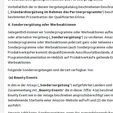
Vorbehaltlich der in diesem Vergütungskatalog beschriebenen Einschr
(„
Standardvergütung im Rahmen des Partnerprogramms
“) besc
bestimmten Prozentsatzes der Qualifizierten Erlöse.
4. Sondervergütung oder Werbeaktionen
Gelegentlich können wir Sonderprogramme oder Werbeaktionen auflegen,
oder alternative Vergütung („
Sondervergütung
”) zu verdienen. Amazo
Sonderprogramme oder Werbeaktionen jederzeit ganz oder teilweise einz
Sonderprogramme oder Werbeaktionen (auch Sonderprogramme oder We
Produktverkäufen kommt) disqualifizierende Ausschlusstatbestände, di
Programmdokumentation im Hinblick auf Produktverkäufe geltende E
Werbeaktionen.
Folgende Sondervergütungen sind derzeit verfügbar:
hier
.
(a) Bounty Events
In den in der
Anlage
(„
Sondervergütung
“) aufgeführten Ländern sind
Zusammenhang mit „
Bounty Events
“ die in dieser Ziffer 4 (a) besch
Bounty Event wie in der Anlage beschrieben anspruchsberechtigt sein mu
teilnehmende Startseite einer Amazon-Website aufruft und (2) der Kun
ausführt.
Amazon zahlt keine Sondervergütung, wenn das zugrundeliegende Boun