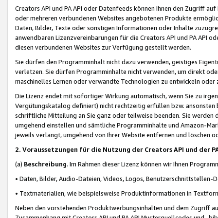
Creators API und PA API oder Datenfeeds können Ihnen den Zugriff auf D
oder mehreren verbundenen Websites angebotenen Produkte ermögliche
Daten, Bilder, Texte oder sonstigen Informationen oder Inhalte zuzugre
anwendbaren Lizenzvereinbarungen für die Creators API und PA API od
diesen verbundenen Websites zur Verfügung gestellt werden.
Sie dürfen den Programminhalt nicht dazu verwenden, geistiges Eigent
verletzen. Sie dürfen Programminhalte nicht verwenden, um direkt ode
maschinelles Lernen oder verwandte Technologien zu entwickeln oder zu
Die Lizenz endet mit sofortiger Wirkung automatisch, wenn Sie zu irg
Vergütungskatalog definiert) nicht rechtzeitig erfüllen bzw. ansonsten
schriftliche Mitteilung an Sie ganz oder teilweise beenden. Sie werden
umgehend einstellen und sämtliche Programminhalte und Amazon-Marke
jeweils verlangt, umgehend von Ihrer Website entfernen und löschen od
2. Voraussetzungen für die Nutzung der Creators API und der P
(a)
Beschreibung
. Im Rahmen dieser Lizenz können wir Ihnen Programmi
• Daten, Bilder, Audio-Dateien, Videos, Logos, Benutzerschnittstellen-
• Textmaterialien, wie beispielsweise Produktinformationen in Textfor
Neben den vorstehenden Produktwerbungsinhalten und dem Zugriff auf 
Zusammenhang mit Creators API und PA API Musterquellcodes und -bibli