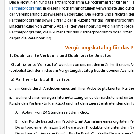
Diese Richtlinien für das Partnerprogramm („
Programmrichtlinien
“)
Partnerprogramm
; in diesen Programmrichtlinien verwendete und durch
der Vereinbarung zugewiesene Bedeutung. Die Rechte und Pflichten de
Partnerprogramm sowie Ziffer 3 der IP-Lizenz für das Partnerprogram
Einschränkung von Ziffer 6 Abs. (a) der Vereinbarung wird hiermit Fol
Partnerprogramm, die IP-Lizenz für das Partnerprogramm oder Ziffer 1
gegen die Vereinbarung.
Vergütungskatalog für das 
1. Qualifizierte Verkäufe und Qualifizierte Umsätze
„
Qualifizierte Verkäufe
“ werden von uns mit den in Ziffer 3 diese
(vorbehaltlich der in diesem Vergütungskatalog beschriebenen Ausnah
(a) Partner- Link auf Ihrer Site
:
i. ein Kunde durch Anklicken eines auf Ihrer Website platzierten Part
ii. während einer einzigen Internetsitzung eines der nachstehend unter (i)
Kunde den Partner-Link anklickt und mit dem zuerst eintretenden der f
A. Ablauf von 24 Stunden seit dem Klick,
B. der Kunde bestellt ein Produkt, mit Ausnahme eines digitalen P
Download einer Amazon Software oder Produkte, die unter dem N
Downloads“, „Amazon Coin“, „Kindle Books“, „Kindle Newspapers“, „