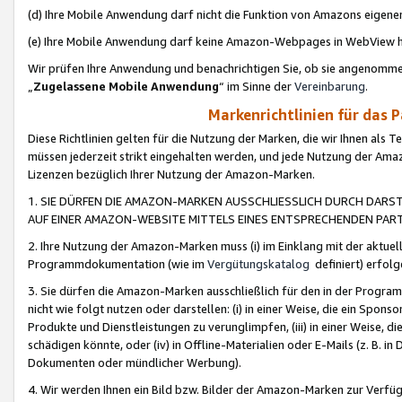
(d) Ihre Mobile Anwendung darf nicht die Funktion von Amazons eige
(e) Ihre Mobile Anwendung darf keine Amazon-Webpages in WebView 
Wir prüfen Ihre Anwendung und benachrichtigen Sie, ob sie angenomm
„
Zugelassene Mobile Anwendung
“ im Sinne der
Vereinbarung
.
Markenrichtlinien für das 
Diese Richtlinien gelten für die Nutzung der Marken, die wir Ihnen als 
müssen jederzeit strikt eingehalten werden, und jede Nutzung der Ama
Lizenzen bezüglich Ihrer Nutzung der Amazon-Marken.
1. SIE DÜRFEN DIE AMAZON-MARKEN AUSSCHLIESSLICH DURCH DARS
AUF EINER AMAZON-WEBSITE MITTELS EINES ENTSPRECHENDEN PART
2. Ihre Nutzung der Amazon-Marken muss (i) im Einklang mit der aktuells
Programmdokumentation (wie im
Vergütungskatalog
definiert) erfolg
3. Sie dürfen die Amazon-Marken ausschließlich für den in der Progr
nicht wie folgt nutzen oder darstellen: (i) in einer Weise, die ein Spo
Produkte und Dienstleistungen zu verunglimpfen, (iii) in einer Weise
schädigen könnte, oder (iv) in Offline-Materialien oder E-Mails (z. B.
Dokumenten oder mündlicher Werbung).
4. Wir werden Ihnen ein Bild bzw. Bilder der Amazon-Marken zur Verfüg