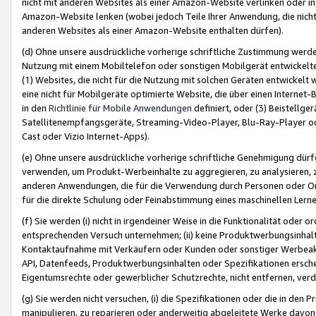
nicht mit anderen Websites als einer Amazon-Website verlinken oder i
Amazon-Website lenken (wobei jedoch Teile Ihrer Anwendung, die nich
anderen Websites als einer Amazon-Website enthalten dürfen).
(d) Ohne unsere ausdrückliche vorherige schriftliche Zustimmung werd
Nutzung mit einem Mobiltelefon oder sonstigen Mobilgerät entwickelt
(1) Websites, die nicht für die Nutzung mit solchen Geräten entwickelt
eine nicht für Mobilgeräte optimierte Website, die über einen Interne
in den
Richtlinie für Mobile Anwendungen
definiert, oder (3) Beistellge
Satellitenempfangsgeräte, Streaming-Video-Player, Blu-Ray-Player ode
Cast oder Vizio Internet-Apps).
(e) Ohne unsere ausdrückliche vorherige schriftliche Genehmigung dürfe
verwenden, um Produkt-Werbeinhalte zu aggregieren, zu analysieren, 
anderen Anwendungen, die für die Verwendung durch Personen oder Or
für die direkte Schulung oder Feinabstimmung eines maschinellen Lern
(f) Sie werden (i) nicht in irgendeiner Weise in die Funktionalität ode
entsprechenden Versuch unternehmen; (ii) keine Produktwerbungsinha
Kontaktaufnahme mit Verkäufern oder Kunden oder sonstiger Werbeaktiv
API, Datenfeeds, Produktwerbungsinhalten oder Spezifikationen erschei
Eigentumsrechte oder gewerblicher Schutzrechte, nicht entfernen, verd
(g) Sie werden nicht versuchen, (i) die Spezifikationen oder die in de
manipulieren, zu reparieren oder anderweitig abgeleitete Werke davon z