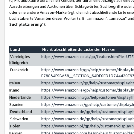
(c) Produktkäufe durch einen Kunden, der durch eine Anzeige auf eine 
Ausschreibungen und Auktionen über Schlagwörter, Suchbegriffe oder 
oder eine andere Amazon-Marke (vgl. die nicht abschließende Liste un
buchstabierte Varianten dieser Wörter (z. B. „ammazon“, „amaozn“ und „
Suchplatzierung
”);
Land
Nicht abschließende Liste der Marken
Vereinigtes
https://www.amazon.co.uk/gp/feature.html?ie=U
Königreich
Frankreich
https://www.amazon.fr/gp/help/customer/displa
E78834F9BA58__SECTION_64DE0ED1D744420E9
Italien
https://www.amazon.it/gp/help/customer/display
Irland
https://www.amazon.ie/gp/help/customer/displa
Niederlande
https://www.amazon.nl/gp/help/customer/display
Spanien
https://www.amazon.es/gp/help/customer/display
Deutschland
https://www.amazon.de/gp/help/customer/displa
Schweden
https://www.amazon.de/gp/help/customer/displa
Polen
https://www.amazon.pl/gp/help/customer/display
Belgien
https://www.amazon.com.be/gp/help/customer/d