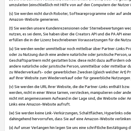
umzuleiten (einschließlich mit Hilfe von auf den Computern der Nutzer i
(s) Sie werden nicht durch Roboter, Softwareprogramme oder auf andere
Amazon-Website generieren.
(t) Sie werden unsere Kundenrezensionen oder Sternebewertungen wed
nutzen, es sei denn, Sie haben über die Creators API und die PA API e
erfüllen die in der Lizenz beschriebenen Voraussetzungen für die Nutzu
(u) Sie werden weder unmittelbar noch mittelbar über Partner-Links P
oder zu Nutzung durch eine andere natürliche oder juristische Person,
Geschäftspartnern nicht gestatten bzw. diese nicht dazu auffordern od
andere natürliche oder juristische Person, unmittelbar oder mittelbar
zu Wiederverkaufs- oder gewerblichen Zwecken (gleich welcher Art) 
auf Ihrer Website zum Wiederverkauf oder für gewerbliche Nutzungen 
(v) Sie werden die URL Ihrer Website, die die Partner-Links enthält b
werden, nicht in einer Weise tarnen, verstecken, manipulieren oder and
nicht mit angemessenem Aufwand in der Lage sind, die Website oder A
Links eine Amazon-Website aufruft.
(w) Sie werden keine Link-Verkürzungen, Schaltflächen, Hyperlinks ode
dahingehend hervorrufen, dass Sie auf eine Amazon-Website verlinken
(x) Auf unser Verlangen hin legen Sie uns eine schriftliche Bestätigung