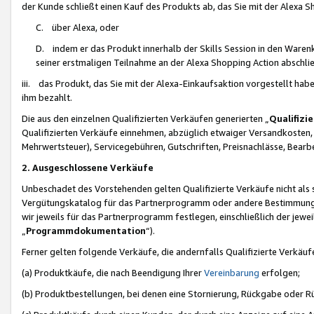
der Kunde schließt einen Kauf des Produkts ab, das Sie mit der Alexa 
C. über Alexa, oder
D. indem er das Produkt innerhalb der Skills Session in den Waren
seiner erstmaligen Teilnahme an der Alexa Shopping Action abschlie
iii. das Produkt, das Sie mit der Alexa-Einkaufsaktion vorgestellt ha
ihm bezahlt.
Die aus den einzelnen Qualifizierten Verkäufen generierten „
Qualifizi
Qualifizierten Verkäufe einnehmen, abzüglich etwaiger Versandkosten
Mehrwertsteuer), Servicegebühren, Gutschriften, Preisnachlässe, Bear
2. Ausgeschlossene Verkäufe
Unbeschadet des Vorstehenden gelten Qualifizierte Verkäufe nicht als
Vergütungskatalog für das Partnerprogramm oder andere Bestimmungen,
wir jeweils für das Partnerprogramm festlegen, einschließlich der jewe
„
Programmdokumentation
“).
Ferner gelten folgende Verkäufe, die andernfalls Qualifizierte Verkä
(a) Produktkäufe, die nach Beendigung Ihrer
Vereinbarung
erfolgen;
(b) Produktbestellungen, bei denen eine Stornierung, Rückgabe oder R