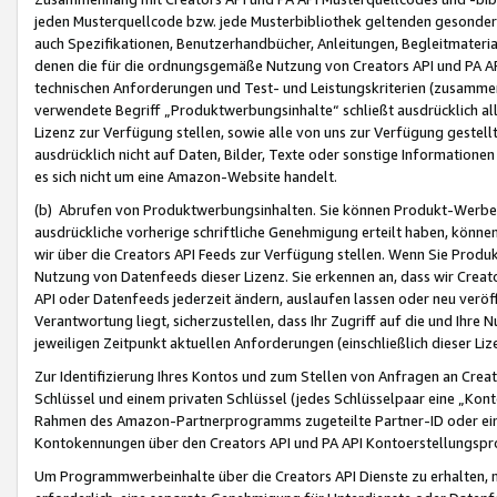
jeden Musterquellcode bzw. jede Musterbibliothek geltenden gesonder
auch Spezifikationen, Benutzerhandbücher, Anleitungen, Begleitmaterial
denen die für die ordnungsgemäße Nutzung von Creators API und PA A
technischen Anforderungen und Test- und Leistungskriterien (zusammen
verwendete Begriff „Produktwerbungsinhalte“ schließt ausdrücklich al
Lizenz zur Verfügung stellen, sowie alle von uns zur Verfügung gestel
ausdrücklich nicht auf Daten, Bilder, Texte oder sonstige Informatione
es sich nicht um eine Amazon-Website handelt.
(b) Abrufen von Produktwerbungsinhalten. Sie können Produkt-Werbein
ausdrückliche vorherige schriftliche Genehmigung erteilt haben, könn
wir über die Creators API Feeds zur Verfügung stellen. Wenn Sie Produk
Nutzung von Datenfeeds dieser Lizenz. Sie erkennen an, dass wir Creat
API oder Datenfeeds jederzeit ändern, auslaufen lassen oder neu veröffe
Verantwortung liegt, sicherzustellen, dass Ihr Zugriff auf die und Ihr
jeweiligen Zeitpunkt aktuellen Anforderungen (einschließlich dieser Liz
Zur Identifizierung Ihres Kontos und zum Stellen von Anfragen an Crea
Schlüssel und einem privaten Schlüssel (jedes Schlüsselpaar eine „Kon
Rahmen des Amazon-Partnerprogramms zugeteilte Partner-ID oder ein
Kontokennungen über den Creators API und PA API Kontoerstellungspro
Um Programmwerbeinhalte über die Creators API Dienste zu erhalten, m