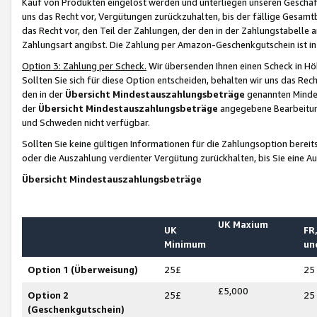
Kauf von Produkten eingelöst werden und unterliegen unseren Geschäf
uns das Recht vor, Vergütungen zurückzuhalten, bis der fällige Gesamt
das Recht vor, den Teil der Zahlungen, der den in der Zahlungstabelle 
Zahlungsart angibst. Die Zahlung per Amazon-Geschenkgutschein ist in
Option 3: Zahlung per Scheck.
Wir übersenden Ihnen einen Scheck in Höh
Sollten Sie sich für diese Option entscheiden, behalten wir uns das Rec
den in der
Übersicht Mindestauszahlungsbeträge
genannten Mindest
der
Übersicht Mindestauszahlungsbeträge
angegebene Bearbeitung
und Schweden nicht verfügbar.
Sollten Sie keine gültigen Informationen für die Zahlungsoption bereit
oder die Auszahlung verdienter Vergütung zurückhalten, bis Sie eine A
Übersicht Mindestauszahlungsbeträge
UK Maxium
UK
FR,
Minimum
un
Option 1 (Überweisung)
25£
25
£5,000
Option 2
25£
25
(Geschenkgutschein)