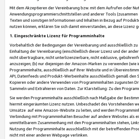
Mit dem Akzeptieren der Vereinbarung bzw. mit dem Aufrufen oder Nutz
Anwendungsprogrammierschnittstellen und anderer Tools (zusammen die
Texten und sonstigen Informationen und Inhalten in Bezug auf Produkte
nutzen können, erklären Sie sich damit einverstanden, an diese Lizenz 
1. Eingeschränkte Lizenz für Programminhalte
Vorbehaltlich der Bedingungen der Vereinbarung und ausschließlich z
Einhaltung der Vereinbarung (einschließlich dieser Lizenz und der ande
nicht übertragbare, nicht unterlizenzierbare, nicht exklusive, gebühren
anzuzeigen; (b) nur diejenigen der Amazon-Marken zu verwenden (wie in 
Programminhalte, ausschließlich auf Ihrer Website und in Übereinstimmu
API, Datenfeeds und Produkt-Werbeinhalte ausschließlich gemäß den Spe
Kopieren oder andere Verwenden von Programminhalten zugunsten Dri
Sammeln und Extrahieren von Daten. Zur Klarstellung: Zu den Program
Sie werden Programminhalte ausschließlich nach Maßgabe der Besti
hiermit eingeräumten Lizenz nutzen. Unbeschadet des Vorstehenden we
Umsätze auf eine Amazon-Website zu leiten, und werden Programminhal
Verbindung mit Programminhalten Besucher auf andere Websites als ein
unmittelbarem Zusammenhang mit den Programminhalten stehen, Links z
Nutzung der Programminhalte ausschließlich mit der betreffenden Pr
nicht mit einer anderen Webpage verlinken.