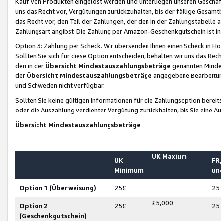
Kauf von Produkten eingelöst werden und unterliegen unseren Geschäf
uns das Recht vor, Vergütungen zurückzuhalten, bis der fällige Gesamt
das Recht vor, den Teil der Zahlungen, der den in der Zahlungstabelle 
Zahlungsart angibst. Die Zahlung per Amazon-Geschenkgutschein ist in
Option 3: Zahlung per Scheck.
Wir übersenden Ihnen einen Scheck in Höh
Sollten Sie sich für diese Option entscheiden, behalten wir uns das Rec
den in der
Übersicht Mindestauszahlungsbeträge
genannten Mindest
der
Übersicht Mindestauszahlungsbeträge
angegebene Bearbeitung
und Schweden nicht verfügbar.
Sollten Sie keine gültigen Informationen für die Zahlungsoption bereit
oder die Auszahlung verdienter Vergütung zurückhalten, bis Sie eine A
Übersicht Mindestauszahlungsbeträge
UK Maxium
UK
FR,
Minimum
un
Option 1 (Überweisung)
25£
25
£5,000
Option 2
25£
25
(Geschenkgutschein)