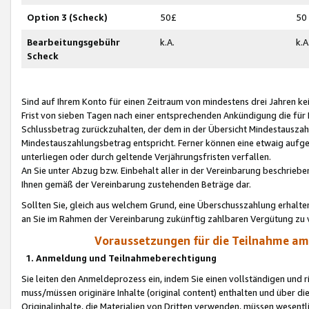
Option 3 (Scheck)
50£
50
Bearbeitungsgebühr
k.A.
k.A
Scheck
Sind auf Ihrem Konto für einen Zeitraum von mindestens drei Jahren kein
Frist von sieben Tagen nach einer entsprechenden Ankündigung die für
Schlussbetrag zurückzuhalten, der dem in der Übersicht Mindestausz
Mindestauszahlungsbetrag entspricht. Ferner können eine etwaig aufg
unterliegen oder durch geltende Verjährungsfristen verfallen.
An Sie unter Abzug bzw. Einbehalt aller in der Vereinbarung beschrieb
Ihnen gemäß der Vereinbarung zustehenden Beträge dar.
Sollten Sie, gleich aus welchem Grund, eine Überschusszahlung erhalte
an Sie im Rahmen der Vereinbarung zukünftig zahlbaren Vergütung zu 
Voraussetzungen für die Teilnahme a
1. Anmeldung und Teilnahmeberechtigung
Sie leiten den Anmeldeprozess ein, indem Sie einen vollständigen und 
muss/müssen originäre Inhalte (original content) enthalten und über d
Originalinhalte, die Materialien von Dritten verwenden, müssen wese