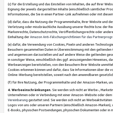
(c) für die Erstellung und das Einstellen von Inhalten, die auf Ihrer We
Eignung der jeweils dargestellten Inhalte (einschließlich sämtlicher 
Informationen, die Sie in einen Partner-Link aufnehmen oder mit diese
(d) dafür, dass die Nutzung der Programminhalte, Ihrer Website und des 
Verletzung oder missbräuchliche Ausübung unserer Rechte bzw. der Recht
Markenrechte, Datenschutzrechte, Veröffentlichungsrechte oder anderer
Einhaltung der
Amazon Anti-Fälschungsrichtlinien für das Partnerpro
(e) dafür, die Verwendung von Cookies, Pixeln und anderen Technologien
Besuchern gesammelten Daten in Übereinstimmung mit den geltenden Ge
und angemessen darzustellen und auf andere Weise die geltenden geset
in sonstiger Weise, einschließlich des ggf. anzuzeigenden Hinweises, d
Werbeanzeigen bereitstellen, von den Besuchern Ihrer Website unmitte
Cookies erkennen können und dafür, dass Sie Informationen über die v
Online-Werbung bereitstellen, soweit nach den anwendbaren gesetzlic
(f) für Ihre Nutzung, der Programminhalte und der Amazon-Marken, u
4. Werbeeinschränkungen.
Sie werden sich nicht an Werbe-, Market
Unternehmen oder in Verbindung mit einer Amazon-Website oder dem Pa
Vereinbarung
gestattet sind. Sie werden sich nicht an Werbeaktivitäten
Logos von uns oder unseren Partnern (einschließlich Amazon-Marken), 
E-Books, physischen Postsendungen, physischen Dokumenten oder in 