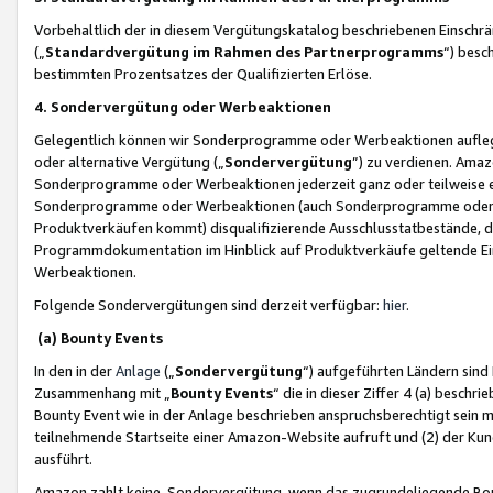
Vorbehaltlich der in diesem Vergütungskatalog beschriebenen Einschr
(„
Standardvergütung im Rahmen des Partnerprogramms
“) besc
bestimmten Prozentsatzes der Qualifizierten Erlöse.
4. Sondervergütung oder Werbeaktionen
Gelegentlich können wir Sonderprogramme oder Werbeaktionen auflegen,
oder alternative Vergütung („
Sondervergütung
”) zu verdienen. Amazo
Sonderprogramme oder Werbeaktionen jederzeit ganz oder teilweise einz
Sonderprogramme oder Werbeaktionen (auch Sonderprogramme oder We
Produktverkäufen kommt) disqualifizierende Ausschlusstatbestände, di
Programmdokumentation im Hinblick auf Produktverkäufe geltende E
Werbeaktionen.
Folgende Sondervergütungen sind derzeit verfügbar:
hier
.
(a) Bounty Events
In den in der
Anlage
(„
Sondervergütung
“) aufgeführten Ländern sind
Zusammenhang mit „
Bounty Events
“ die in dieser Ziffer 4 (a) besch
Bounty Event wie in der Anlage beschrieben anspruchsberechtigt sein mu
teilnehmende Startseite einer Amazon-Website aufruft und (2) der Kun
ausführt.
Amazon zahlt keine Sondervergütung, wenn das zugrundeliegende Boun