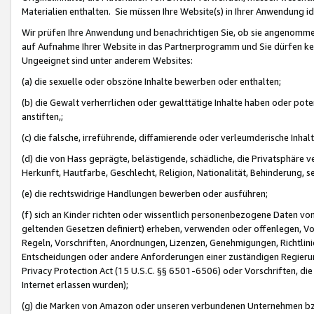
Materialien enthalten. Sie müssen Ihre Website(s) in Ihrer Anwendung ide
Wir prüfen Ihre Anwendung und benachrichtigen Sie, ob sie angenommen
auf Aufnahme Ihrer Website in das Partnerprogramm und Sie dürfen kei
Ungeeignet sind unter anderem Websites:
(a) die sexuelle oder obszöne Inhalte bewerben oder enthalten;
(b) die Gewalt verherrlichen oder gewalttätige Inhalte haben oder pot
anstiften,;
(c) die falsche, irreführende, diffamierende oder verleumderische Inha
(d) die von Hass geprägte, belästigende, schädliche, die Privatsphäre v
Herkunft, Hautfarbe, Geschlecht, Religion, Nationalität, Behinderung, 
(e) die rechtswidrige Handlungen bewerben oder ausführen;
(f) sich an Kinder richten oder wissentlich personenbezogene Daten vo
geltenden Gesetzen definiert) erheben, verwenden oder offenlegen, Vo
Regeln, Vorschriften, Anordnungen, Lizenzen, Genehmigungen, Richtlini
Entscheidungen oder andere Anforderungen einer zuständigen Regierung
Privacy Protection Act (15 U.S.C. §§ 6501-6506) oder Vorschriften, di
Internet erlassen wurden);
(g) die Marken von Amazon oder unseren verbundenen Unternehmen b