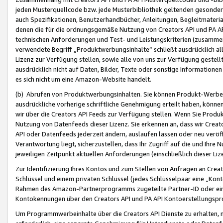
jeden Musterquellcode bzw. jede Musterbibliothek geltenden gesonder
auch Spezifikationen, Benutzerhandbücher, Anleitungen, Begleitmaterial
denen die für die ordnungsgemäße Nutzung von Creators API und PA A
technischen Anforderungen und Test- und Leistungskriterien (zusammen
verwendete Begriff „Produktwerbungsinhalte“ schließt ausdrücklich al
Lizenz zur Verfügung stellen, sowie alle von uns zur Verfügung gestel
ausdrücklich nicht auf Daten, Bilder, Texte oder sonstige Informatione
es sich nicht um eine Amazon-Website handelt.
(b) Abrufen von Produktwerbungsinhalten. Sie können Produkt-Werbein
ausdrückliche vorherige schriftliche Genehmigung erteilt haben, könn
wir über die Creators API Feeds zur Verfügung stellen. Wenn Sie Produk
Nutzung von Datenfeeds dieser Lizenz. Sie erkennen an, dass wir Creat
API oder Datenfeeds jederzeit ändern, auslaufen lassen oder neu veröffe
Verantwortung liegt, sicherzustellen, dass Ihr Zugriff auf die und Ihr
jeweiligen Zeitpunkt aktuellen Anforderungen (einschließlich dieser Liz
Zur Identifizierung Ihres Kontos und zum Stellen von Anfragen an Crea
Schlüssel und einem privaten Schlüssel (jedes Schlüsselpaar eine „Kon
Rahmen des Amazon-Partnerprogramms zugeteilte Partner-ID oder ein
Kontokennungen über den Creators API und PA API Kontoerstellungspro
Um Programmwerbeinhalte über die Creators API Dienste zu erhalten, m