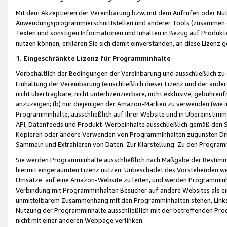
Mit dem Akzeptieren der Vereinbarung bzw. mit dem Aufrufen oder Nutz
Anwendungsprogrammierschnittstellen und anderer Tools (zusammen die
Texten und sonstigen Informationen und Inhalten in Bezug auf Produkte
nutzen können, erklären Sie sich damit einverstanden, an diese Lizenz 
1. Eingeschränkte Lizenz für Programminhalte
Vorbehaltlich der Bedingungen der Vereinbarung und ausschließlich z
Einhaltung der Vereinbarung (einschließlich dieser Lizenz und der ande
nicht übertragbare, nicht unterlizenzierbare, nicht exklusive, gebühren
anzuzeigen; (b) nur diejenigen der Amazon-Marken zu verwenden (wie in 
Programminhalte, ausschließlich auf Ihrer Website und in Übereinstimmu
API, Datenfeeds und Produkt-Werbeinhalte ausschließlich gemäß den Spe
Kopieren oder andere Verwenden von Programminhalten zugunsten Dri
Sammeln und Extrahieren von Daten. Zur Klarstellung: Zu den Program
Sie werden Programminhalte ausschließlich nach Maßgabe der Besti
hiermit eingeräumten Lizenz nutzen. Unbeschadet des Vorstehenden we
Umsätze auf eine Amazon-Website zu leiten, und werden Programminhal
Verbindung mit Programminhalten Besucher auf andere Websites als ein
unmittelbarem Zusammenhang mit den Programminhalten stehen, Links z
Nutzung der Programminhalte ausschließlich mit der betreffenden Pr
nicht mit einer anderen Webpage verlinken.