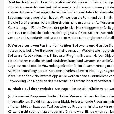
Direktnachrichten von Ihren Social-Media-Websites einfügen. vorausg
Kunden angemeldet werden) und ansonsten in Übereinstimmung mit der
stehen. Auf unser Verlangen stellen Sie uns repräsentative Mustermater
Bestimmungen eingehalten haben. Wir werden die Form und den Inhalt, di
Sie die Zertifizierung nicht in Übereinstimmung mit unserer Aufforderu
Klarstellung: (i) Für die Zwecke der geltenden Marketinggesetze (z. 
von 1991 und ähnlicher oder Nachfolgegesetze) sind Sie der „Absender“ j
Gesetze und Standards und Best Practices der Marketingbranche für 
5. Verbreitung von Partner-Links über Software und Geräte
Sie
nutzen bzw. keine Verlinkungen auf eine Amazon-Website wie nachsteh
Software-Applikationen (z. B. Browser Plug-ins, Browser Helper Objec
ein Endnutzer installieren und ausführen kann) und Geräten, einschlie
Zugelassenen Mobilen Anwendungen); oder (b) im Zusammenhang mit bzw.
Satellitenempfangsgeräte, Streaming-Video-Playern, Blu-Ray-Playern 
Viera Cast oder Vizio Internet Apps). Sie werden ohne ausdrückliche v
Entwicklung von Modellen des maschinellen Lernens oder verwandter 
6. Inhalte auf Ihrer Website
. Sie tragen die ausschließliche Verantwo
(a) Sie werden Programminhalte in keiner Weise ergänzen, löschen oder
Informationen; Sie dürfen aus einer Bilddatei bestehende Programminhal
erhalten bleiben bzw. aus Text bestehende Programminhalte so kürzen, 
Kürzung nicht sachlich falsch oder irreführend wird. Einige Arten von L