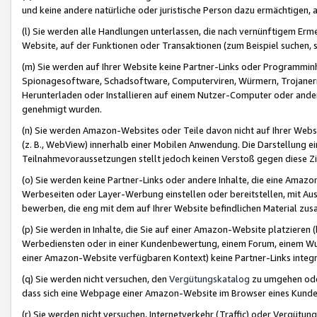
und keine andere natürliche oder juristische Person dazu ermächtigen, a
(l) Sie werden alle Handlungen unterlassen, die nach vernünftigem Erme
Website, auf der Funktionen oder Transaktionen (zum Beispiel suchen, s
(m) Sie werden auf Ihrer Website keine Partner-Links oder Programmin
Spionagesoftware, Schadsoftware, Computerviren, Würmern, Trojaner
Herunterladen oder Installieren auf einem Nutzer-Computer oder ande
genehmigt wurden.
(n) Sie werden Amazon-Websites oder Teile davon nicht auf Ihrer Websi
(z. B., WebView) innerhalb einer Mobilen Anwendung. Die Darstellung ein
Teilnahmevoraussetzungen stellt jedoch keinen Verstoß gegen diese Zif
(o) Sie werden keine Partner-Links oder andere Inhalte, die eine Am
Werbeseiten oder Layer-Werbung einstellen oder bereitstellen, mit Au
bewerben, die eng mit dem auf Ihrer Website befindlichen Material z
(p) Sie werden in Inhalte, die Sie auf einer Amazon-Website platzier
Werbediensten oder in einer Kundenbewertung, einem Forum, einem Wun
einer Amazon-Website verfügbaren Kontext) keine Partner-Links integr
(q) Sie werden nicht versuchen, den
Vergütungskatalog
zu umgehen oder
dass sich eine Webpage einer Amazon-Website im Browser eines Kunden 
(r) Sie werden nicht versuchen, Internetverkehr (Traffic) oder Vergü