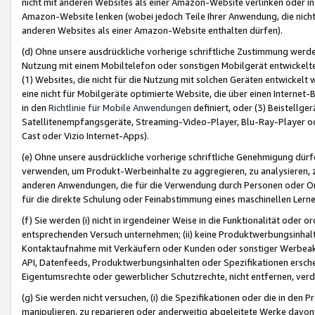
nicht mit anderen Websites als einer Amazon-Website verlinken oder i
Amazon-Website lenken (wobei jedoch Teile Ihrer Anwendung, die nich
anderen Websites als einer Amazon-Website enthalten dürfen).
(d) Ohne unsere ausdrückliche vorherige schriftliche Zustimmung werd
Nutzung mit einem Mobiltelefon oder sonstigen Mobilgerät entwickelt
(1) Websites, die nicht für die Nutzung mit solchen Geräten entwickelt
eine nicht für Mobilgeräte optimierte Website, die über einen Interne
in den
Richtlinie für Mobile Anwendungen
definiert, oder (3) Beistellge
Satellitenempfangsgeräte, Streaming-Video-Player, Blu-Ray-Player ode
Cast oder Vizio Internet-Apps).
(e) Ohne unsere ausdrückliche vorherige schriftliche Genehmigung dürfe
verwenden, um Produkt-Werbeinhalte zu aggregieren, zu analysieren, 
anderen Anwendungen, die für die Verwendung durch Personen oder Or
für die direkte Schulung oder Feinabstimmung eines maschinellen Lern
(f) Sie werden (i) nicht in irgendeiner Weise in die Funktionalität ode
entsprechenden Versuch unternehmen; (ii) keine Produktwerbungsinha
Kontaktaufnahme mit Verkäufern oder Kunden oder sonstiger Werbeaktiv
API, Datenfeeds, Produktwerbungsinhalten oder Spezifikationen erschei
Eigentumsrechte oder gewerblicher Schutzrechte, nicht entfernen, verd
(g) Sie werden nicht versuchen, (i) die Spezifikationen oder die in de
manipulieren, zu reparieren oder anderweitig abgeleitete Werke davon z