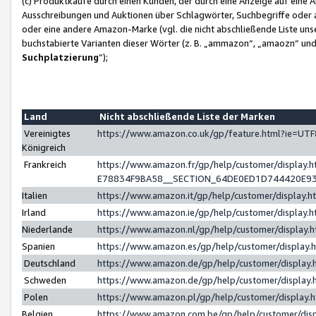
(c) Produktkäufe durch einen Kunden, der durch eine Anzeige auf eine 
Ausschreibungen und Auktionen über Schlagwörter, Suchbegriffe oder 
oder eine andere Amazon-Marke (vgl. die nicht abschließende Liste un
buchstabierte Varianten dieser Wörter (z. B. „ammazon“, „amaozn“ und „
Suchplatzierung
”);
Land
Nicht abschließende Liste der Marken
Vereinigtes
https://www.amazon.co.uk/gp/feature.html?ie=U
Königreich
Frankreich
https://www.amazon.fr/gp/help/customer/displa
E78834F9BA58__SECTION_64DE0ED1D744420E9
Italien
https://www.amazon.it/gp/help/customer/display
Irland
https://www.amazon.ie/gp/help/customer/displa
Niederlande
https://www.amazon.nl/gp/help/customer/display
Spanien
https://www.amazon.es/gp/help/customer/display
Deutschland
https://www.amazon.de/gp/help/customer/displa
Schweden
https://www.amazon.de/gp/help/customer/displa
Polen
https://www.amazon.pl/gp/help/customer/display
Belgien
https://www.amazon.com.be/gp/help/customer/d