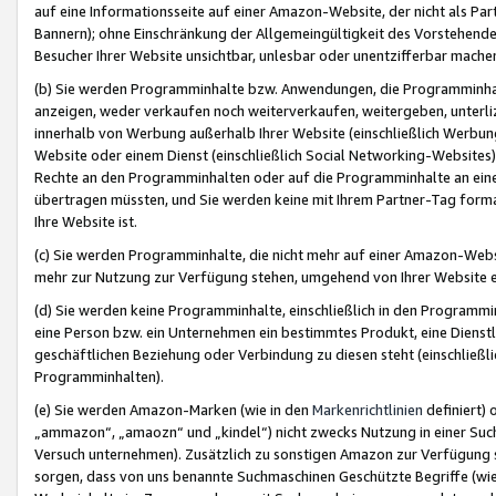
auf eine Informationsseite auf einer Amazon-Website, der nicht als Part
Bannern); ohne Einschränkung der Allgemeingültigkeit des Vorstehende
Besucher Ihrer Website unsichtbar, unlesbar oder unentzifferbar mache
(b) Sie werden Programminhalte bzw. Anwendungen, die Programminhalt
anzeigen, weder verkaufen noch weiterverkaufen, weitergeben, unterli
innerhalb von Werbung außerhalb Ihrer Website (einschließlich Werbun
Website oder einem Dienst (einschließlich Social Networking-Website
Rechte an den Programminhalten oder auf die Programminhalte an eine a
übertragen müssten, und Sie werden keine mit Ihrem Partner-Tag formati
Ihre Website ist.
(c) Sie werden Programminhalte, die nicht mehr auf einer Amazon-Websit
mehr zur Nutzung zur Verfügung stehen, umgehend von Ihrer Website e
(d) Sie werden keine Programminhalte, einschließlich in den Programmin
eine Person bzw. ein Unternehmen ein bestimmtes Produkt, eine Dienstle
geschäftlichen Beziehung oder Verbindung zu diesen steht (einschließli
Programminhalten).
(e) Sie werden Amazon-Marken (wie in den
Markenrichtlinien
definiert) 
„ammazon“, „amaozn“ und „kindel“) nicht zwecks Nutzung in einer Suc
Versuch unternehmen). Zusätzlich zu sonstigen Amazon zur Verfügung 
sorgen, dass von uns benannte Suchmaschinen Geschützte Begriffe (wie 