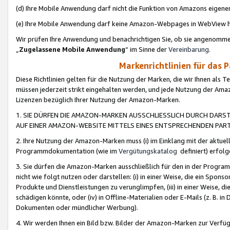
(d) Ihre Mobile Anwendung darf nicht die Funktion von Amazons eige
(e) Ihre Mobile Anwendung darf keine Amazon-Webpages in WebView 
Wir prüfen Ihre Anwendung und benachrichtigen Sie, ob sie angenomm
„
Zugelassene Mobile Anwendung
“ im Sinne der
Vereinbarung
.
Markenrichtlinien für das 
Diese Richtlinien gelten für die Nutzung der Marken, die wir Ihnen als 
müssen jederzeit strikt eingehalten werden, und jede Nutzung der Ama
Lizenzen bezüglich Ihrer Nutzung der Amazon-Marken.
1. SIE DÜRFEN DIE AMAZON-MARKEN AUSSCHLIESSLICH DURCH DARS
AUF EINER AMAZON-WEBSITE MITTELS EINES ENTSPRECHENDEN PART
2. Ihre Nutzung der Amazon-Marken muss (i) im Einklang mit der aktuells
Programmdokumentation (wie im
Vergütungskatalog
definiert) erfolg
3. Sie dürfen die Amazon-Marken ausschließlich für den in der Progr
nicht wie folgt nutzen oder darstellen: (i) in einer Weise, die ein Spo
Produkte und Dienstleistungen zu verunglimpfen, (iii) in einer Weise
schädigen könnte, oder (iv) in Offline-Materialien oder E-Mails (z. B.
Dokumenten oder mündlicher Werbung).
4. Wir werden Ihnen ein Bild bzw. Bilder der Amazon-Marken zur Verfüg