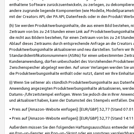
enthaltene Software zurückzuentwickeln, zu zerlegen, zu dekompilier
andere zugrunde liegende Komponenten (wie Modelle, Modellparameter
mit der Creators API, der PA API, Datenfeeds oder in den Produkt Werb
(h) Sie werden Produktwerbungsinhalte, die aus einem Bild bestehen, ni
Zeitraum von bis zu 24 Stunden einen Link auf Produktwerbungsinhalte
die nicht aus Bildern bestehen, für einen Zeitraum von bis zu 24 Stund
Ablauf dieses Zeitraums durch entsprechende Anfrage an die Creators 
Produktwerbungsinhalte aktualisieren und neu darstellen. Sofern wir Ih
Standardidentifikationsnummern (ASINs) für einen unbestimmten Zeitra
Kundenanwendung, dürfen unbeschadet des Vorstehenden Produktwerbu
Zwischenspeicher abgelegt werden. Auf unser Verlangen werden Sie un
die Produktwerbungsinhalte enthält oder nutzt, damit wir Ihre Einhalt
(i) Wenn Sie seltener als stündlich Produktwerbungsinhalte aus Datenfe
Anwendung angezeigten Produktwerbungsinhalte aktualisieren, werden 
Datums-/Uhrzeitstempel einfügen. Wenn Sie jedoch die in Ihrer Anwe
und aktualisiert haben, kann der Datumsteil des Stempels entfallen. Dies
• Preis auf [Amazon-Website einfügen]: [EUR/GBP] 32,77 (Stand 07.01.
• Preis auf [Amazon-Website einfügen]: [EUR/GBP] 32,77 (Stand 14:11 
Außerdem müssen Sie den folgenden Haftungsausschluss entweder neb
ein Pop-up-Fenster, ein Pop-up-Skript oder ein sonstiges vergleichba