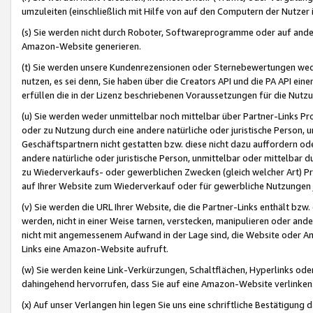
umzuleiten (einschließlich mit Hilfe von auf den Computern der Nutzer i
(s) Sie werden nicht durch Roboter, Softwareprogramme oder auf andere
Amazon-Website generieren.
(t) Sie werden unsere Kundenrezensionen oder Sternebewertungen wed
nutzen, es sei denn, Sie haben über die Creators API und die PA API e
erfüllen die in der Lizenz beschriebenen Voraussetzungen für die Nutzu
(u) Sie werden weder unmittelbar noch mittelbar über Partner-Links P
oder zu Nutzung durch eine andere natürliche oder juristische Person,
Geschäftspartnern nicht gestatten bzw. diese nicht dazu auffordern od
andere natürliche oder juristische Person, unmittelbar oder mittelbar
zu Wiederverkaufs- oder gewerblichen Zwecken (gleich welcher Art) 
auf Ihrer Website zum Wiederverkauf oder für gewerbliche Nutzungen 
(v) Sie werden die URL Ihrer Website, die die Partner-Links enthält b
werden, nicht in einer Weise tarnen, verstecken, manipulieren oder and
nicht mit angemessenem Aufwand in der Lage sind, die Website oder A
Links eine Amazon-Website aufruft.
(w) Sie werden keine Link-Verkürzungen, Schaltflächen, Hyperlinks ode
dahingehend hervorrufen, dass Sie auf eine Amazon-Website verlinken
(x) Auf unser Verlangen hin legen Sie uns eine schriftliche Bestätigung