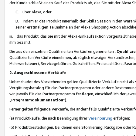
der Kunde schließt einen Kauf des Produkts ab, das Sie mit der Alexa 
C. über Alexa, oder
D. indem er das Produkt innerhalb der Skills Session in den Waren
seiner erstmaligen Teilnahme an der Alexa Shopping Action abschlie
iii. das Produkt, das Sie mit der Alexa-Einkaufsaktion vorgestellt ha
ihm bezahlt.
Die aus den einzelnen Qualifizierten Verkäufen generierten „
Qualifizi
Qualifizierten Verkäufe einnehmen, abzüglich etwaiger Versandkosten
Mehrwertsteuer), Servicegebühren, Gutschriften, Preisnachlässe, Bear
2. Ausgeschlossene Verkäufe
Unbeschadet des Vorstehenden gelten Qualifizierte Verkäufe nicht als
Vergütungskatalog für das Partnerprogramm oder andere Bestimmungen,
wir jeweils für das Partnerprogramm festlegen, einschließlich der jewe
„
Programmdokumentation
“).
Ferner gelten folgende Verkäufe, die andernfalls Qualifizierte Verkä
(a) Produktkäufe, die nach Beendigung Ihrer
Vereinbarung
erfolgen;
(b) Produktbestellungen, bei denen eine Stornierung, Rückgabe oder R