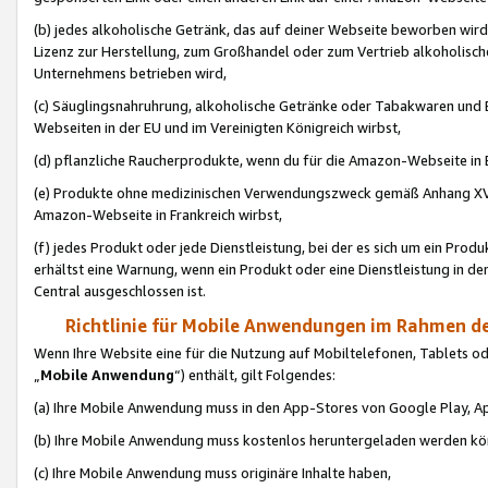
(b) jedes alkoholische Getränk, das auf deiner Webseite beworben wird
Lizenz zur Herstellung, zum Großhandel oder zum Vertrieb alkoholisch
Unternehmens betrieben wird,
(c) Säuglingsnahruhrung, alkoholische Getränke oder Tabakwaren und E
Webseiten in der EU und im Vereinigten Königreich wirbst,
(d) pflanzliche Raucherprodukte, wenn du für die Amazon-Webseite in B
(e) Produkte ohne medizinischen Verwendungszweck gemäß Anhang XVI 
Amazon-Webseite in Frankreich wirbst,
(f) jedes Produkt oder jede Dienstleistung, bei der es sich um ein Prod
erhältst eine Warnung, wenn ein Produkt oder eine Dienstleistung in de
Central ausgeschlossen ist.
Richtlinie für Mobile Anwendungen im Rahmen de
Wenn Ihre Website eine für die Nutzung auf Mobiltelefonen, Tablets 
„
Mobile Anwendung
“) enthält, gilt Folgendes:
(a) Ihre Mobile Anwendung muss in den App-Stores von Google Play, A
(b) Ihre Mobile Anwendung muss kostenlos heruntergeladen werden könn
(c) Ihre Mobile Anwendung muss originäre Inhalte haben,