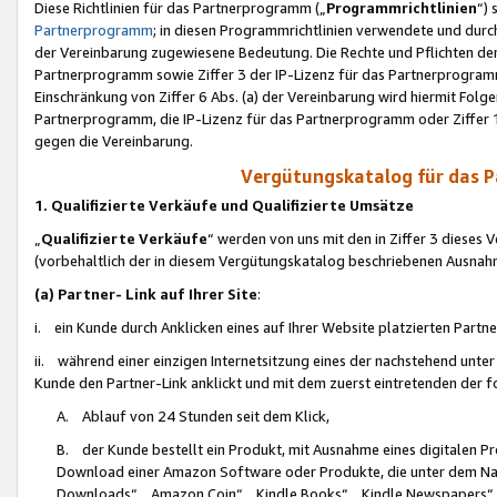
Diese Richtlinien für das Partnerprogramm („
Programmrichtlinien
“)
Partnerprogramm
; in diesen Programmrichtlinien verwendete und durch
der Vereinbarung zugewiesene Bedeutung. Die Rechte und Pflichten de
Partnerprogramm sowie Ziffer 3 der IP-Lizenz für das Partnerprogram
Einschränkung von Ziffer 6 Abs. (a) der Vereinbarung wird hiermit Fol
Partnerprogramm, die IP-Lizenz für das Partnerprogramm oder Ziffer 1
gegen die Vereinbarung.
Vergütungskatalog für das 
1. Qualifizierte Verkäufe und Qualifizierte Umsätze
„
Qualifizierte Verkäufe
“ werden von uns mit den in Ziffer 3 diese
(vorbehaltlich der in diesem Vergütungskatalog beschriebenen Ausnah
(a) Partner- Link auf Ihrer Site
:
i. ein Kunde durch Anklicken eines auf Ihrer Website platzierten Part
ii. während einer einzigen Internetsitzung eines der nachstehend unter (i)
Kunde den Partner-Link anklickt und mit dem zuerst eintretenden der f
A. Ablauf von 24 Stunden seit dem Klick,
B. der Kunde bestellt ein Produkt, mit Ausnahme eines digitalen P
Download einer Amazon Software oder Produkte, die unter dem N
Downloads“, „Amazon Coin“, „Kindle Books“, „Kindle Newspapers“, „