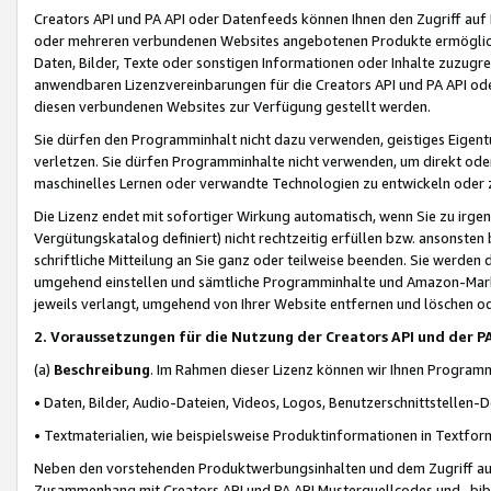
Creators API und PA API oder Datenfeeds können Ihnen den Zugriff auf D
oder mehreren verbundenen Websites angebotenen Produkte ermögliche
Daten, Bilder, Texte oder sonstigen Informationen oder Inhalte zuzugre
anwendbaren Lizenzvereinbarungen für die Creators API und PA API od
diesen verbundenen Websites zur Verfügung gestellt werden.
Sie dürfen den Programminhalt nicht dazu verwenden, geistiges Eigent
verletzen. Sie dürfen Programminhalte nicht verwenden, um direkt ode
maschinelles Lernen oder verwandte Technologien zu entwickeln oder zu
Die Lizenz endet mit sofortiger Wirkung automatisch, wenn Sie zu irg
Vergütungskatalog definiert) nicht rechtzeitig erfüllen bzw. ansonsten
schriftliche Mitteilung an Sie ganz oder teilweise beenden. Sie werden
umgehend einstellen und sämtliche Programminhalte und Amazon-Marke
jeweils verlangt, umgehend von Ihrer Website entfernen und löschen od
2. Voraussetzungen für die Nutzung der Creators API und der P
(a)
Beschreibung
. Im Rahmen dieser Lizenz können wir Ihnen Programmi
• Daten, Bilder, Audio-Dateien, Videos, Logos, Benutzerschnittstellen-
• Textmaterialien, wie beispielsweise Produktinformationen in Textfor
Neben den vorstehenden Produktwerbungsinhalten und dem Zugriff auf 
Zusammenhang mit Creators API und PA API Musterquellcodes und -bibli