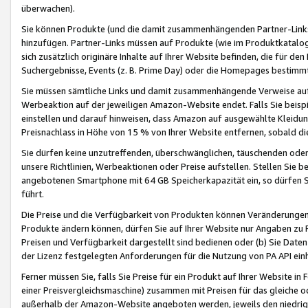
überwachen).
Sie können Produkte (und die damit zusammenhängenden Partner-Links)
hinzufügen. Partner-Links müssen auf Produkte (wie im Produktkatalog de
sich zusätzlich originäre Inhalte auf Ihrer Website befinden, die für 
Suchergebnisse, Events (z. B. Prime Day) oder die Homepages bestimmte
Sie müssen sämtliche Links und damit zusammenhängende Verweise auf z
Werbeaktion auf der jeweiligen Amazon-Website endet. Falls Sie beisp
einstellen und darauf hinweisen, dass Amazon auf ausgewählte Kleidun
Preisnachlass in Höhe von 15 % von Ihrer Website entfernen, sobald di
Sie dürfen keine unzutreffenden, überschwänglichen, täuschenden od
unsere Richtlinien, Werbeaktionen oder Preise aufstellen. Stellen Sie 
angebotenen Smartphone mit 64 GB Speicherkapazität ein, so dürfen S
führt.
Die Preise und die Verfügbarkeit von Produkten können Veränderungen 
Produkte ändern können, dürfen Sie auf Ihrer Website nur Angaben zu P
Preisen und Verfügbarkeit dargestellt sind bedienen oder (b) Sie Daten
der Lizenz festgelegten Anforderungen für die Nutzung von PA API einh
Ferner müssen Sie, falls Sie Preise für ein Produkt auf Ihrer Website in 
einer Preisvergleichsmaschine) zusammen mit Preisen für das gleiche o
außerhalb der Amazon-Website angeboten werden, jeweils den niedrigst