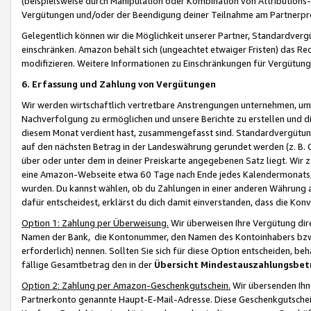
(beispielsweise durch Manipulation oder Kombination von Attributions-
Vergütungen und/oder der Beendigung deiner Teilnahme am Partnerp
Gelegentlich können wir die Möglichkeit unserer Partner, Standardv
einschränken. Amazon behält sich (ungeachtet etwaiger Fristen) das Re
modifizieren. Weitere Informationen zu Einschränkungen für Vergütung
6. Erfassung und Zahlung von Vergütungen
Wir werden wirtschaftlich vertretbare Anstrengungen unternehmen, um 
Nachverfolgung zu ermöglichen und unsere Berichte zu erstellen und di
diesem Monat verdient hast, zusammengefasst sind. Standardvergütung
auf den nächsten Betrag in der Landeswährung gerundet werden (z. B. C
über oder unter dem in deiner Preiskarte angegebenen Satz liegt. Wir
eine Amazon-Webseite etwa 60 Tage nach Ende jedes Kalendermonats, i
wurden. Du kannst wählen, ob du Zahlungen in einer anderen Währung
dafür entscheidest, erklärst du dich damit einverstanden, dass die K
Option 1: Zahlung per Überweisung.
Wir überweisen Ihre Vergütung dir
Namen der Bank, die Kontonummer, den Namen des Kontoinhabers bzw. a
erforderlich) nennen. Sollten Sie sich für diese Option entscheiden, be
fällige Gesamtbetrag den in der
Übersicht Mindestauszahlungsbet
Option 2: Zahlung per Amazon-Geschenkgutschein.
Wir übersenden Ihne
Partnerkonto genannte Haupt-E-Mail-Adresse. Diese Geschenkgutschei