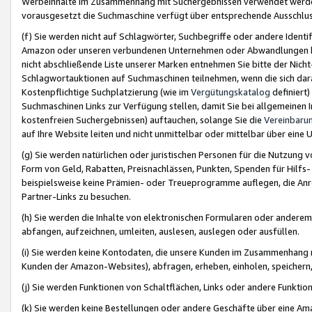
Werbeinhalte im Zusammenhang mit Suchergebnissen verwendet werden,
vorausgesetzt die Suchmaschine verfügt über entsprechende Ausschlu
(f) Sie werden nicht auf Schlagwörter, Suchbegriffe oder andere Ident
Amazon oder unseren verbundenen Unternehmen oder Abwandlungen bzw
nicht abschließende Liste unserer Marken entnehmen Sie bitte der Nich
Schlagwortauktionen auf Suchmaschinen teilnehmen, wenn die sich da
Kostenpflichtige Suchplatzierung (wie im
Vergütungskatalog
definiert
Suchmaschinen Links zur Verfügung stellen, damit Sie bei allgemeinen I
kostenfreien Suchergebnissen) auftauchen, solange Sie die
Vereinbaru
auf Ihre Website leiten und nicht unmittelbar oder mittelbar über eine
(g) Sie werden natürlichen oder juristischen Personen für die Nutzung 
Form von Geld, Rabatten, Preisnachlässen, Punkten, Spenden für Hilfs
beispielsweise keine Prämien- oder Treueprogramme auflegen, die Anrei
Partner-Links zu besuchen.
(h) Sie werden die Inhalte von elektronischen Formularen oder anderem M
abfangen, aufzeichnen, umleiten, auslesen, auslegen oder ausfüllen.
(i) Sie werden keine Kontodaten, die unsere Kunden im Zusammenhang 
Kunden der Amazon-Websites), abfragen, erheben, einholen, speichern,
(j) Sie werden Funktionen von Schaltflächen, Links oder andere Funkti
(k) Sie werden keine Bestellungen oder andere Geschäfte über eine Ama