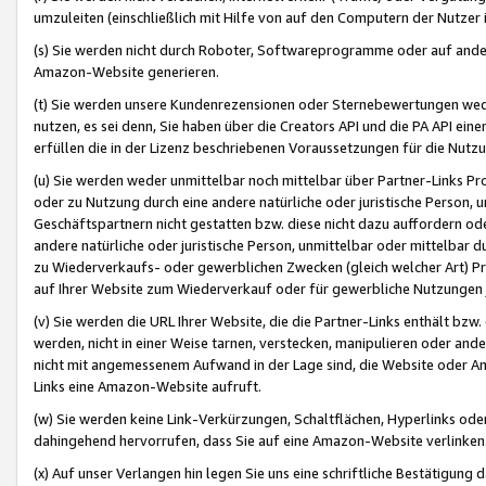
umzuleiten (einschließlich mit Hilfe von auf den Computern der Nutzer i
(s) Sie werden nicht durch Roboter, Softwareprogramme oder auf andere
Amazon-Website generieren.
(t) Sie werden unsere Kundenrezensionen oder Sternebewertungen wed
nutzen, es sei denn, Sie haben über die Creators API und die PA API e
erfüllen die in der Lizenz beschriebenen Voraussetzungen für die Nutzu
(u) Sie werden weder unmittelbar noch mittelbar über Partner-Links P
oder zu Nutzung durch eine andere natürliche oder juristische Person,
Geschäftspartnern nicht gestatten bzw. diese nicht dazu auffordern od
andere natürliche oder juristische Person, unmittelbar oder mittelbar
zu Wiederverkaufs- oder gewerblichen Zwecken (gleich welcher Art) 
auf Ihrer Website zum Wiederverkauf oder für gewerbliche Nutzungen 
(v) Sie werden die URL Ihrer Website, die die Partner-Links enthält b
werden, nicht in einer Weise tarnen, verstecken, manipulieren oder and
nicht mit angemessenem Aufwand in der Lage sind, die Website oder A
Links eine Amazon-Website aufruft.
(w) Sie werden keine Link-Verkürzungen, Schaltflächen, Hyperlinks ode
dahingehend hervorrufen, dass Sie auf eine Amazon-Website verlinken
(x) Auf unser Verlangen hin legen Sie uns eine schriftliche Bestätigung