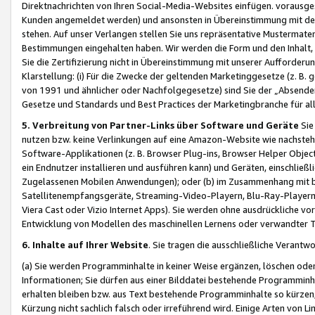
Direktnachrichten von Ihren Social-Media-Websites einfügen. vorausg
Kunden angemeldet werden) und ansonsten in Übereinstimmung mit der
stehen. Auf unser Verlangen stellen Sie uns repräsentative Mustermater
Bestimmungen eingehalten haben. Wir werden die Form und den Inhalt, di
Sie die Zertifizierung nicht in Übereinstimmung mit unserer Aufforderu
Klarstellung: (i) Für die Zwecke der geltenden Marketinggesetze (z. 
von 1991 und ähnlicher oder Nachfolgegesetze) sind Sie der „Absender“ j
Gesetze und Standards und Best Practices der Marketingbranche für 
5. Verbreitung von Partner-Links über Software und Geräte
Sie
nutzen bzw. keine Verlinkungen auf eine Amazon-Website wie nachsteh
Software-Applikationen (z. B. Browser Plug-ins, Browser Helper Objec
ein Endnutzer installieren und ausführen kann) und Geräten, einschlie
Zugelassenen Mobilen Anwendungen); oder (b) im Zusammenhang mit bzw.
Satellitenempfangsgeräte, Streaming-Video-Playern, Blu-Ray-Playern 
Viera Cast oder Vizio Internet Apps). Sie werden ohne ausdrückliche v
Entwicklung von Modellen des maschinellen Lernens oder verwandter 
6. Inhalte auf Ihrer Website
. Sie tragen die ausschließliche Verantwo
(a) Sie werden Programminhalte in keiner Weise ergänzen, löschen oder
Informationen; Sie dürfen aus einer Bilddatei bestehende Programminhal
erhalten bleiben bzw. aus Text bestehende Programminhalte so kürzen, 
Kürzung nicht sachlich falsch oder irreführend wird. Einige Arten von L