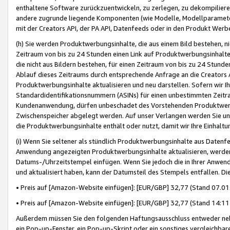
enthaltene Software zurückzuentwickeln, zu zerlegen, zu dekompilier
andere zugrunde liegende Komponenten (wie Modelle, Modellparameter
mit der Creators API, der PA API, Datenfeeds oder in den Produkt Werb
(h) Sie werden Produktwerbungsinhalte, die aus einem Bild bestehen, ni
Zeitraum von bis zu 24 Stunden einen Link auf Produktwerbungsinhalte
die nicht aus Bildern bestehen, für einen Zeitraum von bis zu 24 Stund
Ablauf dieses Zeitraums durch entsprechende Anfrage an die Creators 
Produktwerbungsinhalte aktualisieren und neu darstellen. Sofern wir Ih
Standardidentifikationsnummern (ASINs) für einen unbestimmten Zeitra
Kundenanwendung, dürfen unbeschadet des Vorstehenden Produktwerbu
Zwischenspeicher abgelegt werden. Auf unser Verlangen werden Sie un
die Produktwerbungsinhalte enthält oder nutzt, damit wir Ihre Einhalt
(i) Wenn Sie seltener als stündlich Produktwerbungsinhalte aus Datenfe
Anwendung angezeigten Produktwerbungsinhalte aktualisieren, werden 
Datums-/Uhrzeitstempel einfügen. Wenn Sie jedoch die in Ihrer Anwe
und aktualisiert haben, kann der Datumsteil des Stempels entfallen. Dies
• Preis auf [Amazon-Website einfügen]: [EUR/GBP] 32,77 (Stand 07.01.
• Preis auf [Amazon-Website einfügen]: [EUR/GBP] 32,77 (Stand 14:11 
Außerdem müssen Sie den folgenden Haftungsausschluss entweder neb
ein Pop-up-Fenster, ein Pop-up-Skript oder ein sonstiges vergleichba