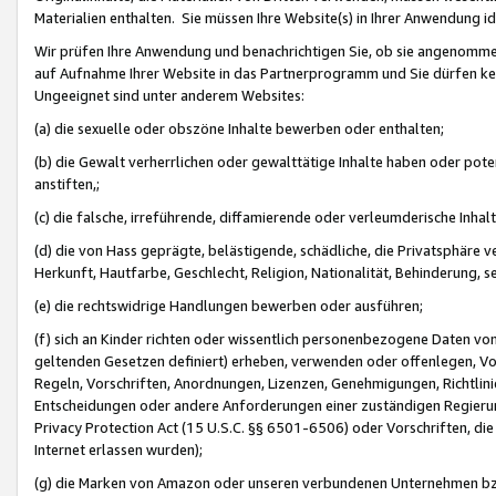
Materialien enthalten. Sie müssen Ihre Website(s) in Ihrer Anwendung ide
Wir prüfen Ihre Anwendung und benachrichtigen Sie, ob sie angenommen
auf Aufnahme Ihrer Website in das Partnerprogramm und Sie dürfen kei
Ungeeignet sind unter anderem Websites:
(a) die sexuelle oder obszöne Inhalte bewerben oder enthalten;
(b) die Gewalt verherrlichen oder gewalttätige Inhalte haben oder pot
anstiften,;
(c) die falsche, irreführende, diffamierende oder verleumderische Inha
(d) die von Hass geprägte, belästigende, schädliche, die Privatsphäre v
Herkunft, Hautfarbe, Geschlecht, Religion, Nationalität, Behinderung, 
(e) die rechtswidrige Handlungen bewerben oder ausführen;
(f) sich an Kinder richten oder wissentlich personenbezogene Daten vo
geltenden Gesetzen definiert) erheben, verwenden oder offenlegen, Vo
Regeln, Vorschriften, Anordnungen, Lizenzen, Genehmigungen, Richtlini
Entscheidungen oder andere Anforderungen einer zuständigen Regierung
Privacy Protection Act (15 U.S.C. §§ 6501-6506) oder Vorschriften, di
Internet erlassen wurden);
(g) die Marken von Amazon oder unseren verbundenen Unternehmen b