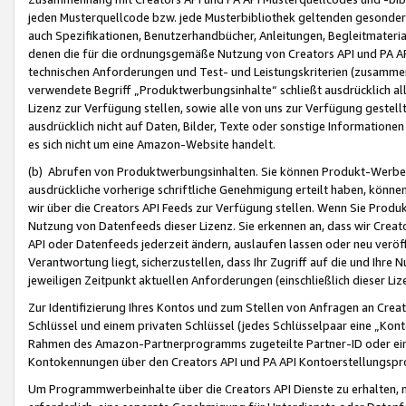
jeden Musterquellcode bzw. jede Musterbibliothek geltenden gesonder
auch Spezifikationen, Benutzerhandbücher, Anleitungen, Begleitmaterial
denen die für die ordnungsgemäße Nutzung von Creators API und PA A
technischen Anforderungen und Test- und Leistungskriterien (zusammen
verwendete Begriff „Produktwerbungsinhalte“ schließt ausdrücklich al
Lizenz zur Verfügung stellen, sowie alle von uns zur Verfügung gestel
ausdrücklich nicht auf Daten, Bilder, Texte oder sonstige Informatione
es sich nicht um eine Amazon-Website handelt.
(b) Abrufen von Produktwerbungsinhalten. Sie können Produkt-Werbein
ausdrückliche vorherige schriftliche Genehmigung erteilt haben, könn
wir über die Creators API Feeds zur Verfügung stellen. Wenn Sie Produk
Nutzung von Datenfeeds dieser Lizenz. Sie erkennen an, dass wir Creat
API oder Datenfeeds jederzeit ändern, auslaufen lassen oder neu veröffe
Verantwortung liegt, sicherzustellen, dass Ihr Zugriff auf die und Ihr
jeweiligen Zeitpunkt aktuellen Anforderungen (einschließlich dieser Liz
Zur Identifizierung Ihres Kontos und zum Stellen von Anfragen an Crea
Schlüssel und einem privaten Schlüssel (jedes Schlüsselpaar eine „Kon
Rahmen des Amazon-Partnerprogramms zugeteilte Partner-ID oder ein
Kontokennungen über den Creators API und PA API Kontoerstellungspro
Um Programmwerbeinhalte über die Creators API Dienste zu erhalten, m