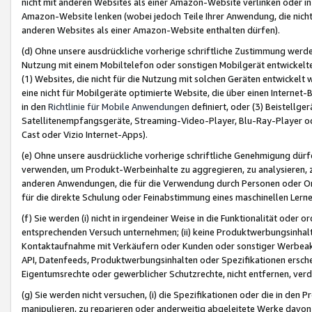
nicht mit anderen Websites als einer Amazon-Website verlinken oder i
Amazon-Website lenken (wobei jedoch Teile Ihrer Anwendung, die nich
anderen Websites als einer Amazon-Website enthalten dürfen).
(d) Ohne unsere ausdrückliche vorherige schriftliche Zustimmung werd
Nutzung mit einem Mobiltelefon oder sonstigen Mobilgerät entwickelt
(1) Websites, die nicht für die Nutzung mit solchen Geräten entwickelt
eine nicht für Mobilgeräte optimierte Website, die über einen Interne
in den
Richtlinie für Mobile Anwendungen
definiert, oder (3) Beistellge
Satellitenempfangsgeräte, Streaming-Video-Player, Blu-Ray-Player ode
Cast oder Vizio Internet-Apps).
(e) Ohne unsere ausdrückliche vorherige schriftliche Genehmigung dürfe
verwenden, um Produkt-Werbeinhalte zu aggregieren, zu analysieren, 
anderen Anwendungen, die für die Verwendung durch Personen oder Or
für die direkte Schulung oder Feinabstimmung eines maschinellen Lern
(f) Sie werden (i) nicht in irgendeiner Weise in die Funktionalität ode
entsprechenden Versuch unternehmen; (ii) keine Produktwerbungsinha
Kontaktaufnahme mit Verkäufern oder Kunden oder sonstiger Werbeaktiv
API, Datenfeeds, Produktwerbungsinhalten oder Spezifikationen erschei
Eigentumsrechte oder gewerblicher Schutzrechte, nicht entfernen, verd
(g) Sie werden nicht versuchen, (i) die Spezifikationen oder die in de
manipulieren, zu reparieren oder anderweitig abgeleitete Werke davon z