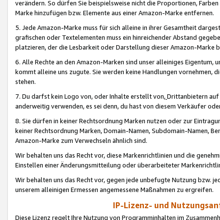
verändern. So dürfen Sie beispielsweise nicht die Proportionen, Farb
Marke hinzufügen bzw. Elemente aus einer Amazon-Marke entfernen.
5. Jede Amazon-Marke muss für sich alleine in ihrer Gesamtheit darge
grafischen oder Textelementen muss ein hinreichender Abstand gegebe
platzieren, der die Lesbarkeit oder Darstellung dieser Amazon-Marke b
6. Alle Rechte an den Amazon-Marken sind unser alleiniges Eigentum, 
kommt alleine uns zugute. Sie werden keine Handlungen vornehmen, 
stehen.
7. Du darfst kein Logo von, oder Inhalte erstellt von,
Drittanbietern au
anderweitig verwenden, es sei denn, du hast von diesem Verkäufer oder
8. Sie dürfen in keiner Rechtsordnung Marken nutzen oder zur Eintragu
keiner Rechtsordnung Marken, Domain-Namen, Subdomain-Namen, Benu
Amazon-Marke zum Verwechseln ähnlich sind.
Wir behalten uns das Recht vor, diese Markenrichtlinien und die gene
Einstellen einer Änderungsmitteilung oder überarbeiteter Markenricht
Wir behalten uns das Recht vor, gegen jede unbefugte Nutzung bzw. jede 
unserem alleinigen Ermessen angemessene Maßnahmen zu ergreifen.
IP-Lizenz- und Nutzungsan
Diese Lizenz regelt Ihre Nutzung von Programminhalten im Zusammen