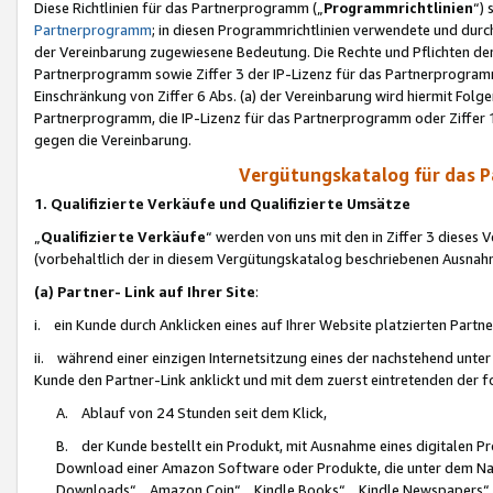
Diese Richtlinien für das Partnerprogramm („
Programmrichtlinien
“)
Partnerprogramm
; in diesen Programmrichtlinien verwendete und durch
der Vereinbarung zugewiesene Bedeutung. Die Rechte und Pflichten de
Partnerprogramm sowie Ziffer 3 der IP-Lizenz für das Partnerprogram
Einschränkung von Ziffer 6 Abs. (a) der Vereinbarung wird hiermit Fol
Partnerprogramm, die IP-Lizenz für das Partnerprogramm oder Ziffer 1
gegen die Vereinbarung.
Vergütungskatalog für das 
1. Qualifizierte Verkäufe und Qualifizierte Umsätze
„
Qualifizierte Verkäufe
“ werden von uns mit den in Ziffer 3 diese
(vorbehaltlich der in diesem Vergütungskatalog beschriebenen Ausnah
(a) Partner- Link auf Ihrer Site
:
i. ein Kunde durch Anklicken eines auf Ihrer Website platzierten Part
ii. während einer einzigen Internetsitzung eines der nachstehend unter (i)
Kunde den Partner-Link anklickt und mit dem zuerst eintretenden der f
A. Ablauf von 24 Stunden seit dem Klick,
B. der Kunde bestellt ein Produkt, mit Ausnahme eines digitalen P
Download einer Amazon Software oder Produkte, die unter dem N
Downloads“, „Amazon Coin“, „Kindle Books“, „Kindle Newspapers“, „