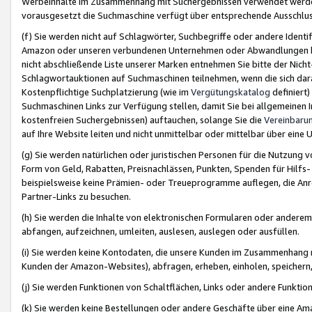
Werbeinhalte im Zusammenhang mit Suchergebnissen verwendet werden,
vorausgesetzt die Suchmaschine verfügt über entsprechende Ausschlu
(f) Sie werden nicht auf Schlagwörter, Suchbegriffe oder andere Ident
Amazon oder unseren verbundenen Unternehmen oder Abwandlungen bzw
nicht abschließende Liste unserer Marken entnehmen Sie bitte der Nich
Schlagwortauktionen auf Suchmaschinen teilnehmen, wenn die sich da
Kostenpflichtige Suchplatzierung (wie im
Vergütungskatalog
definiert
Suchmaschinen Links zur Verfügung stellen, damit Sie bei allgemeinen I
kostenfreien Suchergebnissen) auftauchen, solange Sie die
Vereinbaru
auf Ihre Website leiten und nicht unmittelbar oder mittelbar über eine
(g) Sie werden natürlichen oder juristischen Personen für die Nutzung 
Form von Geld, Rabatten, Preisnachlässen, Punkten, Spenden für Hilfs
beispielsweise keine Prämien- oder Treueprogramme auflegen, die Anrei
Partner-Links zu besuchen.
(h) Sie werden die Inhalte von elektronischen Formularen oder anderem M
abfangen, aufzeichnen, umleiten, auslesen, auslegen oder ausfüllen.
(i) Sie werden keine Kontodaten, die unsere Kunden im Zusammenhang 
Kunden der Amazon-Websites), abfragen, erheben, einholen, speichern,
(j) Sie werden Funktionen von Schaltflächen, Links oder andere Funkti
(k) Sie werden keine Bestellungen oder andere Geschäfte über eine Ama