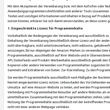
Mit dem Akzeptieren der Vereinbarung bzw. mit dem Aufrufen oder Nutz
Anwendungsprogrammierschnittstellen und anderer Tools (zusammen die
Texten und sonstigen Informationen und Inhalten in Bezug auf Produkte
nutzen können, erklären Sie sich damit einverstanden, an diese Lizenz 
1. Eingeschränkte Lizenz für Programminhalte
Vorbehaltlich der Bedingungen der Vereinbarung und ausschließlich z
Einhaltung der Vereinbarung (einschließlich dieser Lizenz und der ande
nicht übertragbare, nicht unterlizenzierbare, nicht exklusive, gebühren
anzuzeigen; (b) nur diejenigen der Amazon-Marken zu verwenden (wie in 
Programminhalte, ausschließlich auf Ihrer Website und in Übereinstimmu
API, Datenfeeds und Produkt-Werbeinhalte ausschließlich gemäß den Spe
Kopieren oder andere Verwenden von Programminhalten zugunsten Dri
Sammeln und Extrahieren von Daten. Zur Klarstellung: Zu den Program
Sie werden Programminhalte ausschließlich nach Maßgabe der Besti
hiermit eingeräumten Lizenz nutzen. Unbeschadet des Vorstehenden we
Umsätze auf eine Amazon-Website zu leiten, und werden Programminhal
Verbindung mit Programminhalten Besucher auf andere Websites als ein
unmittelbarem Zusammenhang mit den Programminhalten stehen, Links z
Nutzung der Programminhalte ausschließlich mit der betreffenden Pr
nicht mit einer anderen Webpage verlinken.