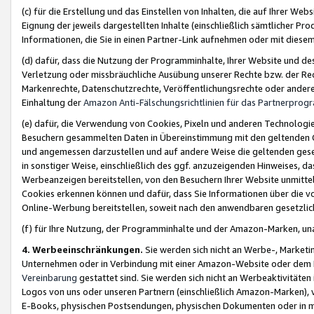
(c) für die Erstellung und das Einstellen von Inhalten, die auf Ihrer We
Eignung der jeweils dargestellten Inhalte (einschließlich sämtlicher 
Informationen, die Sie in einen Partner-Link aufnehmen oder mit diese
(d) dafür, dass die Nutzung der Programminhalte, Ihrer Website und des 
Verletzung oder missbräuchliche Ausübung unserer Rechte bzw. der Recht
Markenrechte, Datenschutzrechte, Veröffentlichungsrechte oder anderer
Einhaltung der
Amazon Anti-Fälschungsrichtlinien für das Partnerpro
(e) dafür, die Verwendung von Cookies, Pixeln und anderen Technologien
Besuchern gesammelten Daten in Übereinstimmung mit den geltenden Ge
und angemessen darzustellen und auf andere Weise die geltenden geset
in sonstiger Weise, einschließlich des ggf. anzuzeigenden Hinweises, d
Werbeanzeigen bereitstellen, von den Besuchern Ihrer Website unmitte
Cookies erkennen können und dafür, dass Sie Informationen über die v
Online-Werbung bereitstellen, soweit nach den anwendbaren gesetzlic
(f) für Ihre Nutzung, der Programminhalte und der Amazon-Marken, u
4. Werbeeinschränkungen.
Sie werden sich nicht an Werbe-, Market
Unternehmen oder in Verbindung mit einer Amazon-Website oder dem Pa
Vereinbarung
gestattet sind. Sie werden sich nicht an Werbeaktivitäten
Logos von uns oder unseren Partnern (einschließlich Amazon-Marken), 
E-Books, physischen Postsendungen, physischen Dokumenten oder in 