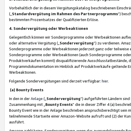
Vorbehaltlich der in diesem Vergütungskatalog beschriebenen Einschr
(„
Standardvergütung im Rahmen des Partnerprogramms
“) besc
bestimmten Prozentsatzes der Qualifizierten Erlöse.
4. Sondervergütung oder Werbeaktionen
Gelegentlich können wir Sonderprogramme oder Werbeaktionen auflegen,
oder alternative Vergütung („
Sondervergütung
”) zu verdienen. Amazo
Sonderprogramme oder Werbeaktionen jederzeit ganz oder teilweise einz
Sonderprogramme oder Werbeaktionen (auch Sonderprogramme oder We
Produktverkäufen kommt) disqualifizierende Ausschlusstatbestände, di
Programmdokumentation im Hinblick auf Produktverkäufe geltende E
Werbeaktionen.
Folgende Sondervergütungen sind derzeit verfügbar:
hier
.
(a) Bounty Events
In den in der
Anlage
(„
Sondervergütung
“) aufgeführten Ländern sind
Zusammenhang mit „
Bounty Events
“ die in dieser Ziffer 4 (a) besch
Bounty Event wie in der Anlage beschrieben anspruchsberechtigt sein mu
teilnehmende Startseite einer Amazon-Website aufruft und (2) der Kun
ausführt.
Amazon zahlt keine Sondervergütung, wenn das zugrundeliegende Boun