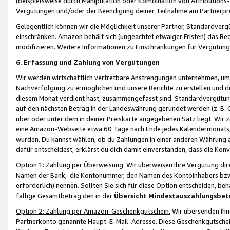
(beispielsweise durch Manipulation oder Kombination von Attributions-
Vergütungen und/oder der Beendigung deiner Teilnahme am Partnerp
Gelegentlich können wir die Möglichkeit unserer Partner, Standardv
einschränken. Amazon behält sich (ungeachtet etwaiger Fristen) das Re
modifizieren. Weitere Informationen zu Einschränkungen für Vergütung
6. Erfassung und Zahlung von Vergütungen
Wir werden wirtschaftlich vertretbare Anstrengungen unternehmen, um 
Nachverfolgung zu ermöglichen und unsere Berichte zu erstellen und di
diesem Monat verdient hast, zusammengefasst sind. Standardvergütung
auf den nächsten Betrag in der Landeswährung gerundet werden (z. B. C
über oder unter dem in deiner Preiskarte angegebenen Satz liegt. Wir
eine Amazon-Webseite etwa 60 Tage nach Ende jedes Kalendermonats, i
wurden. Du kannst wählen, ob du Zahlungen in einer anderen Währung
dafür entscheidest, erklärst du dich damit einverstanden, dass die K
Option 1: Zahlung per Überweisung.
Wir überweisen Ihre Vergütung dir
Namen der Bank, die Kontonummer, den Namen des Kontoinhabers bzw. a
erforderlich) nennen. Sollten Sie sich für diese Option entscheiden, be
fällige Gesamtbetrag den in der
Übersicht Mindestauszahlungsbet
Option 2: Zahlung per Amazon-Geschenkgutschein.
Wir übersenden Ihne
Partnerkonto genannte Haupt-E-Mail-Adresse. Diese Geschenkgutschei