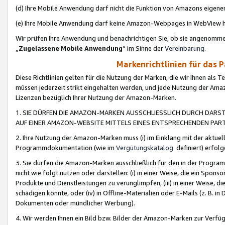
(d) Ihre Mobile Anwendung darf nicht die Funktion von Amazons eige
(e) Ihre Mobile Anwendung darf keine Amazon-Webpages in WebView 
Wir prüfen Ihre Anwendung und benachrichtigen Sie, ob sie angenomm
„
Zugelassene Mobile Anwendung
“ im Sinne der
Vereinbarung
.
Markenrichtlinien für das 
Diese Richtlinien gelten für die Nutzung der Marken, die wir Ihnen als 
müssen jederzeit strikt eingehalten werden, und jede Nutzung der Ama
Lizenzen bezüglich Ihrer Nutzung der Amazon-Marken.
1. SIE DÜRFEN DIE AMAZON-MARKEN AUSSCHLIESSLICH DURCH DARS
AUF EINER AMAZON-WEBSITE MITTELS EINES ENTSPRECHENDEN PART
2. Ihre Nutzung der Amazon-Marken muss (i) im Einklang mit der aktuells
Programmdokumentation (wie im
Vergütungskatalog
definiert) erfolg
3. Sie dürfen die Amazon-Marken ausschließlich für den in der Progr
nicht wie folgt nutzen oder darstellen: (i) in einer Weise, die ein Spo
Produkte und Dienstleistungen zu verunglimpfen, (iii) in einer Weise
schädigen könnte, oder (iv) in Offline-Materialien oder E-Mails (z. B.
Dokumenten oder mündlicher Werbung).
4. Wir werden Ihnen ein Bild bzw. Bilder der Amazon-Marken zur Verfüg