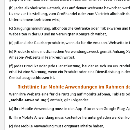
(b) jedes alkoholische Getränk, das auf deiner Webseite beworben wird
Lizenz zur Herstellung, zum Großhandel oder zum Vertrieb alkoholisch
Unternehmens betrieben wird,
(c) Säuglingsnahruhrung, alkoholische Getränke oder Tabakwaren und E
Webseiten in der EU und im Vereinigten Königreich wirbst,
(d) pflanzliche Raucherprodukte, wenn du für die Amazon-Webseite in B
(e) Produkte ohne medizinischen Verwendungszweck gemäß Anhang XVI 
Amazon-Webseite in Frankreich wirbst,
(f) jedes Produkt oder jede Dienstleistung, bei der es sich um ein Prod
erhältst eine Warnung, wenn ein Produkt oder eine Dienstleistung in de
Central ausgeschlossen ist.
Richtlinie für Mobile Anwendungen im Rahmen de
Wenn Ihre Website eine für die Nutzung auf Mobiltelefonen, Tablets 
„
Mobile Anwendung
“) enthält, gilt Folgendes:
(a) Ihre Mobile Anwendung muss in den App-Stores von Google Play, A
(b) Ihre Mobile Anwendung muss kostenlos heruntergeladen werden könn
(c) Ihre Mobile Anwendung muss originäre Inhalte haben,