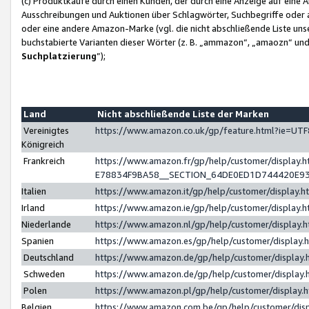
(c) Produktkäufe durch einen Kunden, der durch eine Anzeige auf eine 
Ausschreibungen und Auktionen über Schlagwörter, Suchbegriffe oder 
oder eine andere Amazon-Marke (vgl. die nicht abschließende Liste un
buchstabierte Varianten dieser Wörter (z. B. „ammazon“, „amaozn“ und „
Suchplatzierung
”);
Land
Nicht abschließende Liste der Marken
Vereinigtes
https://www.amazon.co.uk/gp/feature.html?ie=U
Königreich
Frankreich
https://www.amazon.fr/gp/help/customer/displa
E78834F9BA58__SECTION_64DE0ED1D744420E9
Italien
https://www.amazon.it/gp/help/customer/display
Irland
https://www.amazon.ie/gp/help/customer/displa
Niederlande
https://www.amazon.nl/gp/help/customer/display
Spanien
https://www.amazon.es/gp/help/customer/display
Deutschland
https://www.amazon.de/gp/help/customer/displa
Schweden
https://www.amazon.de/gp/help/customer/displa
Polen
https://www.amazon.pl/gp/help/customer/display
Belgien
https://www.amazon.com.be/gp/help/customer/d