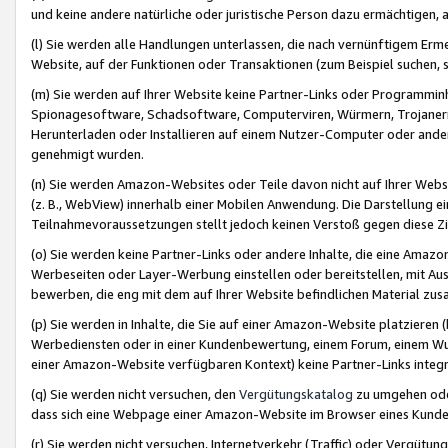
und keine andere natürliche oder juristische Person dazu ermächtigen, a
(l) Sie werden alle Handlungen unterlassen, die nach vernünftigem Erme
Website, auf der Funktionen oder Transaktionen (zum Beispiel suchen, s
(m) Sie werden auf Ihrer Website keine Partner-Links oder Programmin
Spionagesoftware, Schadsoftware, Computerviren, Würmern, Trojaner
Herunterladen oder Installieren auf einem Nutzer-Computer oder ande
genehmigt wurden.
(n) Sie werden Amazon-Websites oder Teile davon nicht auf Ihrer Websi
(z. B., WebView) innerhalb einer Mobilen Anwendung. Die Darstellung ein
Teilnahmevoraussetzungen stellt jedoch keinen Verstoß gegen diese Zif
(o) Sie werden keine Partner-Links oder andere Inhalte, die eine Am
Werbeseiten oder Layer-Werbung einstellen oder bereitstellen, mit Au
bewerben, die eng mit dem auf Ihrer Website befindlichen Material z
(p) Sie werden in Inhalte, die Sie auf einer Amazon-Website platzier
Werbediensten oder in einer Kundenbewertung, einem Forum, einem Wun
einer Amazon-Website verfügbaren Kontext) keine Partner-Links integr
(q) Sie werden nicht versuchen, den
Vergütungskatalog
zu umgehen oder
dass sich eine Webpage einer Amazon-Website im Browser eines Kunden 
(r) Sie werden nicht versuchen, Internetverkehr (Traffic) oder Vergü