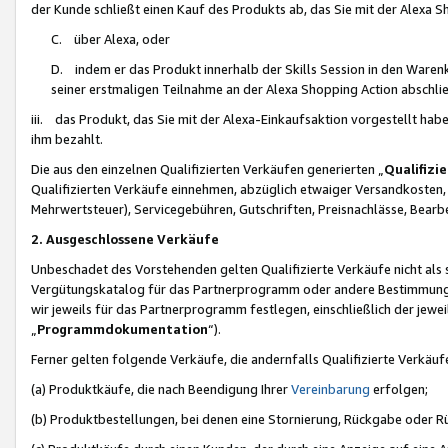
der Kunde schließt einen Kauf des Produkts ab, das Sie mit der Alexa 
C. über Alexa, oder
D. indem er das Produkt innerhalb der Skills Session in den Waren
seiner erstmaligen Teilnahme an der Alexa Shopping Action abschlie
iii. das Produkt, das Sie mit der Alexa-Einkaufsaktion vorgestellt ha
ihm bezahlt.
Die aus den einzelnen Qualifizierten Verkäufen generierten „
Qualifizi
Qualifizierten Verkäufe einnehmen, abzüglich etwaiger Versandkosten
Mehrwertsteuer), Servicegebühren, Gutschriften, Preisnachlässe, Bear
2. Ausgeschlossene Verkäufe
Unbeschadet des Vorstehenden gelten Qualifizierte Verkäufe nicht als
Vergütungskatalog für das Partnerprogramm oder andere Bestimmungen,
wir jeweils für das Partnerprogramm festlegen, einschließlich der jewe
„
Programmdokumentation
“).
Ferner gelten folgende Verkäufe, die andernfalls Qualifizierte Verkä
(a) Produktkäufe, die nach Beendigung Ihrer
Vereinbarung
erfolgen;
(b) Produktbestellungen, bei denen eine Stornierung, Rückgabe oder R