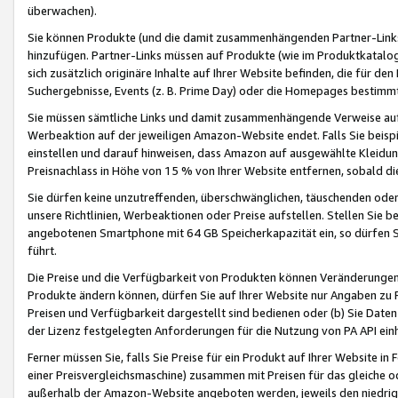
überwachen).
Sie können Produkte (und die damit zusammenhängenden Partner-Links)
hinzufügen. Partner-Links müssen auf Produkte (wie im Produktkatalog de
sich zusätzlich originäre Inhalte auf Ihrer Website befinden, die für 
Suchergebnisse, Events (z. B. Prime Day) oder die Homepages bestimmte
Sie müssen sämtliche Links und damit zusammenhängende Verweise auf z
Werbeaktion auf der jeweiligen Amazon-Website endet. Falls Sie beisp
einstellen und darauf hinweisen, dass Amazon auf ausgewählte Kleidun
Preisnachlass in Höhe von 15 % von Ihrer Website entfernen, sobald di
Sie dürfen keine unzutreffenden, überschwänglichen, täuschenden od
unsere Richtlinien, Werbeaktionen oder Preise aufstellen. Stellen Sie 
angebotenen Smartphone mit 64 GB Speicherkapazität ein, so dürfen S
führt.
Die Preise und die Verfügbarkeit von Produkten können Veränderungen 
Produkte ändern können, dürfen Sie auf Ihrer Website nur Angaben zu P
Preisen und Verfügbarkeit dargestellt sind bedienen oder (b) Sie Daten
der Lizenz festgelegten Anforderungen für die Nutzung von PA API einh
Ferner müssen Sie, falls Sie Preise für ein Produkt auf Ihrer Website in 
einer Preisvergleichsmaschine) zusammen mit Preisen für das gleiche o
außerhalb der Amazon-Website angeboten werden, jeweils den niedrigst