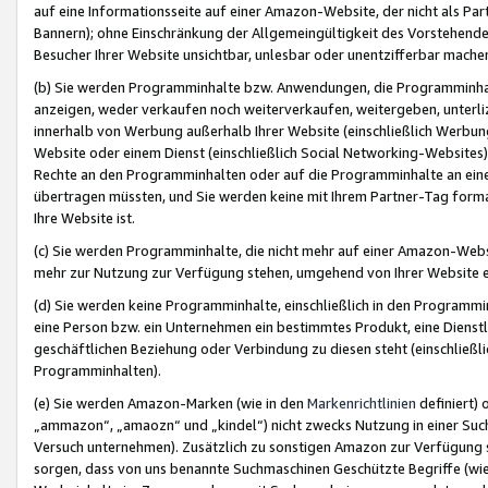
auf eine Informationsseite auf einer Amazon-Website, der nicht als Part
Bannern); ohne Einschränkung der Allgemeingültigkeit des Vorstehende
Besucher Ihrer Website unsichtbar, unlesbar oder unentzifferbar mache
(b) Sie werden Programminhalte bzw. Anwendungen, die Programminhalt
anzeigen, weder verkaufen noch weiterverkaufen, weitergeben, unterli
innerhalb von Werbung außerhalb Ihrer Website (einschließlich Werbun
Website oder einem Dienst (einschließlich Social Networking-Website
Rechte an den Programminhalten oder auf die Programminhalte an eine a
übertragen müssten, und Sie werden keine mit Ihrem Partner-Tag formati
Ihre Website ist.
(c) Sie werden Programminhalte, die nicht mehr auf einer Amazon-Websit
mehr zur Nutzung zur Verfügung stehen, umgehend von Ihrer Website e
(d) Sie werden keine Programminhalte, einschließlich in den Programmin
eine Person bzw. ein Unternehmen ein bestimmtes Produkt, eine Dienstle
geschäftlichen Beziehung oder Verbindung zu diesen steht (einschließli
Programminhalten).
(e) Sie werden Amazon-Marken (wie in den
Markenrichtlinien
definiert) 
„ammazon“, „amaozn“ und „kindel“) nicht zwecks Nutzung in einer Suc
Versuch unternehmen). Zusätzlich zu sonstigen Amazon zur Verfügung 
sorgen, dass von uns benannte Suchmaschinen Geschützte Begriffe (wie 