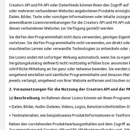
Creators API und PA API oder Datenfeeds können Ihnen den Zugriff auf D
oder mehreren verbundenen Websites angebotenen Produkte ermögliche
Daten, Bilder, Texte oder sonstigen Informationen oder Inhalte zuzugre
anwendbaren Lizenzvereinbarungen für die Creators API und PA API od
diesen verbundenen Websites zur Verfügung gestellt werden.
Sie dürfen den Programminhalt nicht dazu verwenden, geistiges Eigent
verletzen. Sie dürfen Programminhalte nicht verwenden, um direkt ode
maschinelles Lernen oder verwandte Technologien zu entwickeln oder zu
Die Lizenz endet mit sofortiger Wirkung automatisch, wenn Sie zu irg
Vergütungskatalog definiert) nicht rechtzeitig erfüllen bzw. ansonsten
schriftliche Mitteilung an Sie ganz oder teilweise beenden. Sie werden
umgehend einstellen und sämtliche Programminhalte und Amazon-Marke
jeweils verlangt, umgehend von Ihrer Website entfernen und löschen od
2. Voraussetzungen für die Nutzung der Creators API und der P
(a)
Beschreibung
. Im Rahmen dieser Lizenz können wir Ihnen Programmi
• Daten, Bilder, Audio-Dateien, Videos, Logos, Benutzerschnittstellen-
• Textmaterialien, wie beispielsweise Produktinformationen in Textfor
Neben den vorstehenden Produktwerbungsinhalten und dem Zugriff auf 
Zusammenhang mit Creators API und PA API Musterquellcodes und -bibli