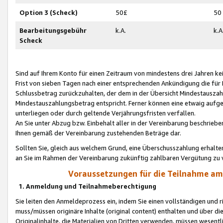
Option 3 (Scheck)
50£
50
Bearbeitungsgebühr
k.A.
k.A
Scheck
Sind auf Ihrem Konto für einen Zeitraum von mindestens drei Jahren kein
Frist von sieben Tagen nach einer entsprechenden Ankündigung die für
Schlussbetrag zurückzuhalten, der dem in der Übersicht Mindestausz
Mindestauszahlungsbetrag entspricht. Ferner können eine etwaig aufg
unterliegen oder durch geltende Verjährungsfristen verfallen.
An Sie unter Abzug bzw. Einbehalt aller in der Vereinbarung beschrieb
Ihnen gemäß der Vereinbarung zustehenden Beträge dar.
Sollten Sie, gleich aus welchem Grund, eine Überschusszahlung erhalte
an Sie im Rahmen der Vereinbarung zukünftig zahlbaren Vergütung zu 
Voraussetzungen für die Teilnahme a
1. Anmeldung und Teilnahmeberechtigung
Sie leiten den Anmeldeprozess ein, indem Sie einen vollständigen und 
muss/müssen originäre Inhalte (original content) enthalten und über d
Originalinhalte, die Materialien von Dritten verwenden, müssen wese