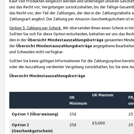
Kauf von Produkten eingelöst werden und unterliegen unseren Geschäf
uns das Recht vor, Vergütungen zurückzuhalten, bis der fällige Gesamt
das Recht vor, den Teil der Zahlungen, der den in der Zahlungstabelle 
Zahlungsart angibst. Die Zahlung per Amazon-Geschenkgutschein ist in
Option 3: Zahlung per Scheck.
Wir übersenden Ihnen einen Scheck in Höh
Sollten Sie sich für diese Option entscheiden, behalten wir uns das Rec
den in der
Übersicht Mindestauszahlungsbeträge
genannten Mindest
der
Übersicht Mindestauszahlungsbeträge
angegebene Bearbeitung
und Schweden nicht verfügbar.
Sollten Sie keine gültigen Informationen für die Zahlungsoption bereit
oder die Auszahlung verdienter Vergütung zurückhalten, bis Sie eine A
Übersicht Mindestauszahlungsbeträge
UK Maxium
UK
FR,
Minimum
un
Option 1 (Überweisung)
25£
25
£5,000
Option 2
25£
25
(Geschenkgutschein)