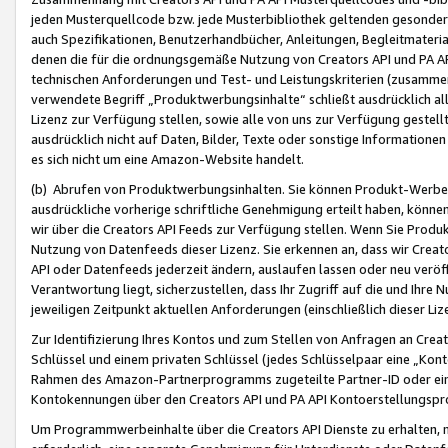
jeden Musterquellcode bzw. jede Musterbibliothek geltenden gesonder
auch Spezifikationen, Benutzerhandbücher, Anleitungen, Begleitmaterial
denen die für die ordnungsgemäße Nutzung von Creators API und PA A
technischen Anforderungen und Test- und Leistungskriterien (zusammen
verwendete Begriff „Produktwerbungsinhalte“ schließt ausdrücklich al
Lizenz zur Verfügung stellen, sowie alle von uns zur Verfügung gestel
ausdrücklich nicht auf Daten, Bilder, Texte oder sonstige Informatione
es sich nicht um eine Amazon-Website handelt.
(b) Abrufen von Produktwerbungsinhalten. Sie können Produkt-Werbein
ausdrückliche vorherige schriftliche Genehmigung erteilt haben, könn
wir über die Creators API Feeds zur Verfügung stellen. Wenn Sie Produk
Nutzung von Datenfeeds dieser Lizenz. Sie erkennen an, dass wir Creat
API oder Datenfeeds jederzeit ändern, auslaufen lassen oder neu veröffe
Verantwortung liegt, sicherzustellen, dass Ihr Zugriff auf die und Ihr
jeweiligen Zeitpunkt aktuellen Anforderungen (einschließlich dieser Liz
Zur Identifizierung Ihres Kontos und zum Stellen von Anfragen an Crea
Schlüssel und einem privaten Schlüssel (jedes Schlüsselpaar eine „Kon
Rahmen des Amazon-Partnerprogramms zugeteilte Partner-ID oder ein
Kontokennungen über den Creators API und PA API Kontoerstellungspro
Um Programmwerbeinhalte über die Creators API Dienste zu erhalten, m