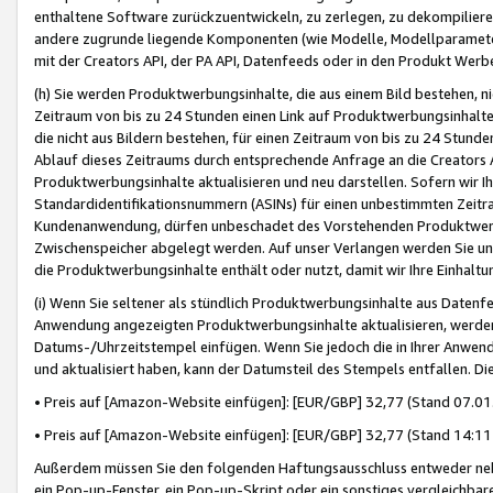
enthaltene Software zurückzuentwickeln, zu zerlegen, zu dekompilier
andere zugrunde liegende Komponenten (wie Modelle, Modellparameter
mit der Creators API, der PA API, Datenfeeds oder in den Produkt Werb
(h) Sie werden Produktwerbungsinhalte, die aus einem Bild bestehen, ni
Zeitraum von bis zu 24 Stunden einen Link auf Produktwerbungsinhalte
die nicht aus Bildern bestehen, für einen Zeitraum von bis zu 24 Stund
Ablauf dieses Zeitraums durch entsprechende Anfrage an die Creators 
Produktwerbungsinhalte aktualisieren und neu darstellen. Sofern wir Ih
Standardidentifikationsnummern (ASINs) für einen unbestimmten Zeitra
Kundenanwendung, dürfen unbeschadet des Vorstehenden Produktwerbu
Zwischenspeicher abgelegt werden. Auf unser Verlangen werden Sie un
die Produktwerbungsinhalte enthält oder nutzt, damit wir Ihre Einhalt
(i) Wenn Sie seltener als stündlich Produktwerbungsinhalte aus Datenfe
Anwendung angezeigten Produktwerbungsinhalte aktualisieren, werden 
Datums-/Uhrzeitstempel einfügen. Wenn Sie jedoch die in Ihrer Anwe
und aktualisiert haben, kann der Datumsteil des Stempels entfallen. Dies
• Preis auf [Amazon-Website einfügen]: [EUR/GBP] 32,77 (Stand 07.01.
• Preis auf [Amazon-Website einfügen]: [EUR/GBP] 32,77 (Stand 14:11 
Außerdem müssen Sie den folgenden Haftungsausschluss entweder neb
ein Pop-up-Fenster, ein Pop-up-Skript oder ein sonstiges vergleichba