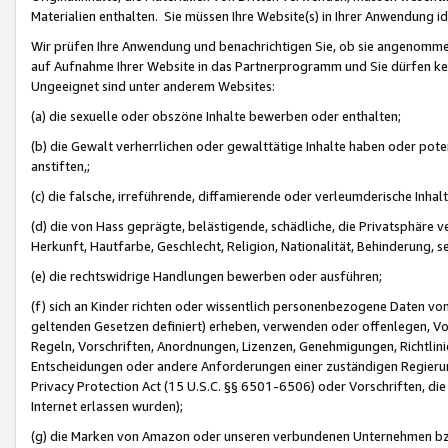
Materialien enthalten. Sie müssen Ihre Website(s) in Ihrer Anwendung ide
Wir prüfen Ihre Anwendung und benachrichtigen Sie, ob sie angenommen
auf Aufnahme Ihrer Website in das Partnerprogramm und Sie dürfen kei
Ungeeignet sind unter anderem Websites:
(a) die sexuelle oder obszöne Inhalte bewerben oder enthalten;
(b) die Gewalt verherrlichen oder gewalttätige Inhalte haben oder pot
anstiften,;
(c) die falsche, irreführende, diffamierende oder verleumderische Inha
(d) die von Hass geprägte, belästigende, schädliche, die Privatsphäre v
Herkunft, Hautfarbe, Geschlecht, Religion, Nationalität, Behinderung, 
(e) die rechtswidrige Handlungen bewerben oder ausführen;
(f) sich an Kinder richten oder wissentlich personenbezogene Daten vo
geltenden Gesetzen definiert) erheben, verwenden oder offenlegen, Vo
Regeln, Vorschriften, Anordnungen, Lizenzen, Genehmigungen, Richtlini
Entscheidungen oder andere Anforderungen einer zuständigen Regierung
Privacy Protection Act (15 U.S.C. §§ 6501-6506) oder Vorschriften, di
Internet erlassen wurden);
(g) die Marken von Amazon oder unseren verbundenen Unternehmen b