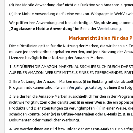
(d) Ihre Mobile Anwendung darf nicht die Funktion von Amazons eige
(e) Ihre Mobile Anwendung darf keine Amazon-Webpages in WebView 
Wir prüfen Ihre Anwendung und benachrichtigen Sie, ob sie angenomm
„
Zugelassene Mobile Anwendung
“ im Sinne der
Vereinbarung
.
Markenrichtlinien für das 
Diese Richtlinien gelten für die Nutzung der Marken, die wir Ihnen als 
müssen jederzeit strikt eingehalten werden, und jede Nutzung der Ama
Lizenzen bezüglich Ihrer Nutzung der Amazon-Marken.
1. SIE DÜRFEN DIE AMAZON-MARKEN AUSSCHLIESSLICH DURCH DARS
AUF EINER AMAZON-WEBSITE MITTELS EINES ENTSPRECHENDEN PART
2. Ihre Nutzung der Amazon-Marken muss (i) im Einklang mit der aktuells
Programmdokumentation (wie im
Vergütungskatalog
definiert) erfolg
3. Sie dürfen die Amazon-Marken ausschließlich für den in der Progr
nicht wie folgt nutzen oder darstellen: (i) in einer Weise, die ein Spo
Produkte und Dienstleistungen zu verunglimpfen, (iii) in einer Weise
schädigen könnte, oder (iv) in Offline-Materialien oder E-Mails (z. B.
Dokumenten oder mündlicher Werbung).
4. Wir werden Ihnen ein Bild bzw. Bilder der Amazon-Marken zur Verfüg