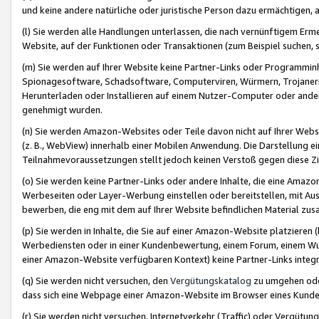
und keine andere natürliche oder juristische Person dazu ermächtigen, a
(l) Sie werden alle Handlungen unterlassen, die nach vernünftigem Erme
Website, auf der Funktionen oder Transaktionen (zum Beispiel suchen, s
(m) Sie werden auf Ihrer Website keine Partner-Links oder Programmin
Spionagesoftware, Schadsoftware, Computerviren, Würmern, Trojaner
Herunterladen oder Installieren auf einem Nutzer-Computer oder ande
genehmigt wurden.
(n) Sie werden Amazon-Websites oder Teile davon nicht auf Ihrer Websi
(z. B., WebView) innerhalb einer Mobilen Anwendung. Die Darstellung ein
Teilnahmevoraussetzungen stellt jedoch keinen Verstoß gegen diese Zif
(o) Sie werden keine Partner-Links oder andere Inhalte, die eine Am
Werbeseiten oder Layer-Werbung einstellen oder bereitstellen, mit Au
bewerben, die eng mit dem auf Ihrer Website befindlichen Material z
(p) Sie werden in Inhalte, die Sie auf einer Amazon-Website platzier
Werbediensten oder in einer Kundenbewertung, einem Forum, einem Wun
einer Amazon-Website verfügbaren Kontext) keine Partner-Links integr
(q) Sie werden nicht versuchen, den
Vergütungskatalog
zu umgehen oder
dass sich eine Webpage einer Amazon-Website im Browser eines Kunden 
(r) Sie werden nicht versuchen, Internetverkehr (Traffic) oder Vergü