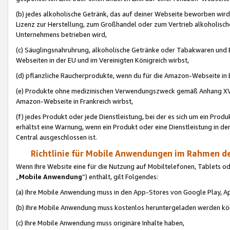
(b) jedes alkoholische Getränk, das auf deiner Webseite beworben wird
Lizenz zur Herstellung, zum Großhandel oder zum Vertrieb alkoholisch
Unternehmens betrieben wird,
(c) Säuglingsnahruhrung, alkoholische Getränke oder Tabakwaren und E
Webseiten in der EU und im Vereinigten Königreich wirbst,
(d) pflanzliche Raucherprodukte, wenn du für die Amazon-Webseite in B
(e) Produkte ohne medizinischen Verwendungszweck gemäß Anhang XVI 
Amazon-Webseite in Frankreich wirbst,
(f) jedes Produkt oder jede Dienstleistung, bei der es sich um ein Prod
erhältst eine Warnung, wenn ein Produkt oder eine Dienstleistung in de
Central ausgeschlossen ist.
Richtlinie für Mobile Anwendungen im Rahmen de
Wenn Ihre Website eine für die Nutzung auf Mobiltelefonen, Tablets 
„
Mobile Anwendung
“) enthält, gilt Folgendes:
(a) Ihre Mobile Anwendung muss in den App-Stores von Google Play, A
(b) Ihre Mobile Anwendung muss kostenlos heruntergeladen werden könn
(c) Ihre Mobile Anwendung muss originäre Inhalte haben,