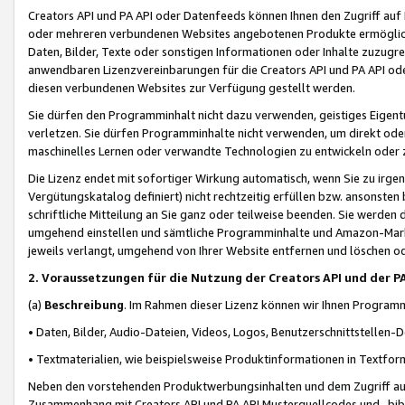
Creators API und PA API oder Datenfeeds können Ihnen den Zugriff auf D
oder mehreren verbundenen Websites angebotenen Produkte ermögliche
Daten, Bilder, Texte oder sonstigen Informationen oder Inhalte zuzugre
anwendbaren Lizenzvereinbarungen für die Creators API und PA API od
diesen verbundenen Websites zur Verfügung gestellt werden.
Sie dürfen den Programminhalt nicht dazu verwenden, geistiges Eigent
verletzen. Sie dürfen Programminhalte nicht verwenden, um direkt ode
maschinelles Lernen oder verwandte Technologien zu entwickeln oder zu
Die Lizenz endet mit sofortiger Wirkung automatisch, wenn Sie zu irg
Vergütungskatalog definiert) nicht rechtzeitig erfüllen bzw. ansonsten
schriftliche Mitteilung an Sie ganz oder teilweise beenden. Sie werden
umgehend einstellen und sämtliche Programminhalte und Amazon-Marke
jeweils verlangt, umgehend von Ihrer Website entfernen und löschen od
2. Voraussetzungen für die Nutzung der Creators API und der P
(a)
Beschreibung
. Im Rahmen dieser Lizenz können wir Ihnen Programmi
• Daten, Bilder, Audio-Dateien, Videos, Logos, Benutzerschnittstellen-
• Textmaterialien, wie beispielsweise Produktinformationen in Textfor
Neben den vorstehenden Produktwerbungsinhalten und dem Zugriff auf 
Zusammenhang mit Creators API und PA API Musterquellcodes und -bibli