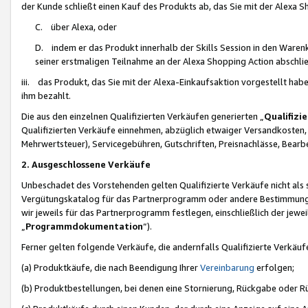
der Kunde schließt einen Kauf des Produkts ab, das Sie mit der Alexa 
C. über Alexa, oder
D. indem er das Produkt innerhalb der Skills Session in den Waren
seiner erstmaligen Teilnahme an der Alexa Shopping Action abschlie
iii. das Produkt, das Sie mit der Alexa-Einkaufsaktion vorgestellt ha
ihm bezahlt.
Die aus den einzelnen Qualifizierten Verkäufen generierten „
Qualifizi
Qualifizierten Verkäufe einnehmen, abzüglich etwaiger Versandkosten
Mehrwertsteuer), Servicegebühren, Gutschriften, Preisnachlässe, Bear
2. Ausgeschlossene Verkäufe
Unbeschadet des Vorstehenden gelten Qualifizierte Verkäufe nicht als
Vergütungskatalog für das Partnerprogramm oder andere Bestimmungen,
wir jeweils für das Partnerprogramm festlegen, einschließlich der jewe
„
Programmdokumentation
“).
Ferner gelten folgende Verkäufe, die andernfalls Qualifizierte Verkä
(a) Produktkäufe, die nach Beendigung Ihrer
Vereinbarung
erfolgen;
(b) Produktbestellungen, bei denen eine Stornierung, Rückgabe oder R