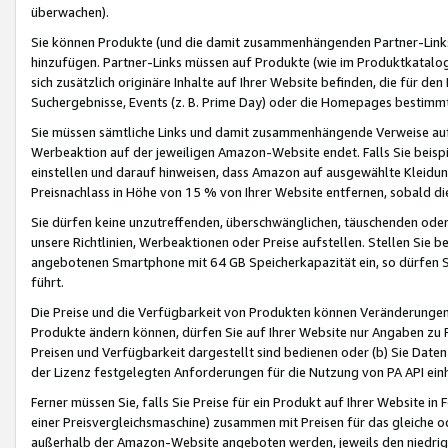
überwachen).
Sie können Produkte (und die damit zusammenhängenden Partner-Links)
hinzufügen. Partner-Links müssen auf Produkte (wie im Produktkatalog de
sich zusätzlich originäre Inhalte auf Ihrer Website befinden, die für 
Suchergebnisse, Events (z. B. Prime Day) oder die Homepages bestimmte
Sie müssen sämtliche Links und damit zusammenhängende Verweise auf z
Werbeaktion auf der jeweiligen Amazon-Website endet. Falls Sie beisp
einstellen und darauf hinweisen, dass Amazon auf ausgewählte Kleidun
Preisnachlass in Höhe von 15 % von Ihrer Website entfernen, sobald di
Sie dürfen keine unzutreffenden, überschwänglichen, täuschenden od
unsere Richtlinien, Werbeaktionen oder Preise aufstellen. Stellen Sie 
angebotenen Smartphone mit 64 GB Speicherkapazität ein, so dürfen S
führt.
Die Preise und die Verfügbarkeit von Produkten können Veränderungen 
Produkte ändern können, dürfen Sie auf Ihrer Website nur Angaben zu P
Preisen und Verfügbarkeit dargestellt sind bedienen oder (b) Sie Daten
der Lizenz festgelegten Anforderungen für die Nutzung von PA API einh
Ferner müssen Sie, falls Sie Preise für ein Produkt auf Ihrer Website in 
einer Preisvergleichsmaschine) zusammen mit Preisen für das gleiche o
außerhalb der Amazon-Website angeboten werden, jeweils den niedrigst