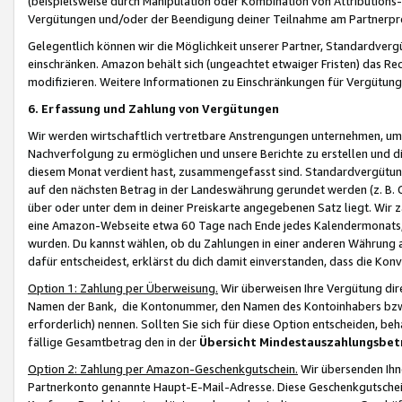
(beispielsweise durch Manipulation oder Kombination von Attributions-
Vergütungen und/oder der Beendigung deiner Teilnahme am Partnerp
Gelegentlich können wir die Möglichkeit unserer Partner, Standardv
einschränken. Amazon behält sich (ungeachtet etwaiger Fristen) das Re
modifizieren. Weitere Informationen zu Einschränkungen für Vergütung
6. Erfassung und Zahlung von Vergütungen
Wir werden wirtschaftlich vertretbare Anstrengungen unternehmen, um 
Nachverfolgung zu ermöglichen und unsere Berichte zu erstellen und di
diesem Monat verdient hast, zusammengefasst sind. Standardvergütung
auf den nächsten Betrag in der Landeswährung gerundet werden (z. B. C
über oder unter dem in deiner Preiskarte angegebenen Satz liegt. Wir
eine Amazon-Webseite etwa 60 Tage nach Ende jedes Kalendermonats, i
wurden. Du kannst wählen, ob du Zahlungen in einer anderen Währung
dafür entscheidest, erklärst du dich damit einverstanden, dass die K
Option 1: Zahlung per Überweisung.
Wir überweisen Ihre Vergütung dir
Namen der Bank, die Kontonummer, den Namen des Kontoinhabers bzw. a
erforderlich) nennen. Sollten Sie sich für diese Option entscheiden, be
fällige Gesamtbetrag den in der
Übersicht Mindestauszahlungsbet
Option 2: Zahlung per Amazon-Geschenkgutschein.
Wir übersenden Ihne
Partnerkonto genannte Haupt-E-Mail-Adresse. Diese Geschenkgutschei