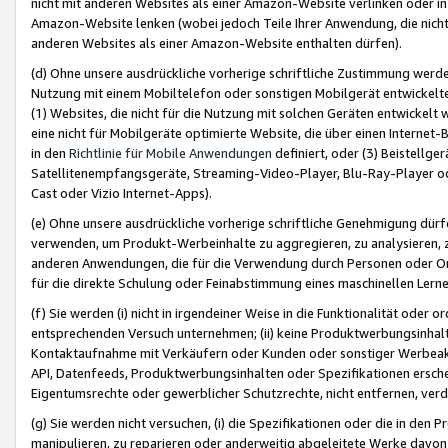
nicht mit anderen Websites als einer Amazon-Website verlinken oder i
Amazon-Website lenken (wobei jedoch Teile Ihrer Anwendung, die nich
anderen Websites als einer Amazon-Website enthalten dürfen).
(d) Ohne unsere ausdrückliche vorherige schriftliche Zustimmung werd
Nutzung mit einem Mobiltelefon oder sonstigen Mobilgerät entwickelt
(1) Websites, die nicht für die Nutzung mit solchen Geräten entwickelt
eine nicht für Mobilgeräte optimierte Website, die über einen Interne
in den
Richtlinie für Mobile Anwendungen
definiert, oder (3) Beistellge
Satellitenempfangsgeräte, Streaming-Video-Player, Blu-Ray-Player ode
Cast oder Vizio Internet-Apps).
(e) Ohne unsere ausdrückliche vorherige schriftliche Genehmigung dürfe
verwenden, um Produkt-Werbeinhalte zu aggregieren, zu analysieren, 
anderen Anwendungen, die für die Verwendung durch Personen oder Or
für die direkte Schulung oder Feinabstimmung eines maschinellen Lern
(f) Sie werden (i) nicht in irgendeiner Weise in die Funktionalität ode
entsprechenden Versuch unternehmen; (ii) keine Produktwerbungsinha
Kontaktaufnahme mit Verkäufern oder Kunden oder sonstiger Werbeaktiv
API, Datenfeeds, Produktwerbungsinhalten oder Spezifikationen erschei
Eigentumsrechte oder gewerblicher Schutzrechte, nicht entfernen, verd
(g) Sie werden nicht versuchen, (i) die Spezifikationen oder die in de
manipulieren, zu reparieren oder anderweitig abgeleitete Werke davon z