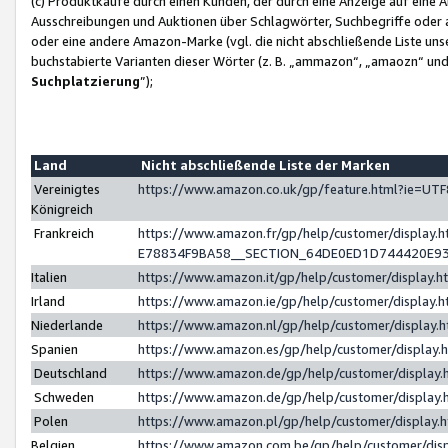
(c) Produktkäufe durch einen Kunden, der durch eine Anzeige auf eine 
Ausschreibungen und Auktionen über Schlagwörter, Suchbegriffe oder 
oder eine andere Amazon-Marke (vgl. die nicht abschließende Liste un
buchstabierte Varianten dieser Wörter (z. B. „ammazon“, „amaozn“ und „
Suchplatzierung
”);
Land
Nicht abschließende Liste der Marken
Vereinigtes
https://www.amazon.co.uk/gp/feature.html?ie=U
Königreich
Frankreich
https://www.amazon.fr/gp/help/customer/displa
E78834F9BA58__SECTION_64DE0ED1D744420E9
Italien
https://www.amazon.it/gp/help/customer/display
Irland
https://www.amazon.ie/gp/help/customer/displa
Niederlande
https://www.amazon.nl/gp/help/customer/display
Spanien
https://www.amazon.es/gp/help/customer/display
Deutschland
https://www.amazon.de/gp/help/customer/displa
Schweden
https://www.amazon.de/gp/help/customer/displa
Polen
https://www.amazon.pl/gp/help/customer/display
Belgien
https://www.amazon.com.be/gp/help/customer/d