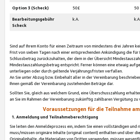
Option 3 (Scheck)
50£
50
Bearbeitungsgebühr
k.A.
k.A
Scheck
Sind auf Ihrem Konto für einen Zeitraum von mindestens drei Jahren kein
Frist von sieben Tagen nach einer entsprechenden Ankündigung die für
Schlussbetrag zurückzuhalten, der dem in der Übersicht Mindestausz
Mindestauszahlungsbetrag entspricht. Ferner können eine etwaig aufg
unterliegen oder durch geltende Verjährungsfristen verfallen.
An Sie unter Abzug bzw. Einbehalt aller in der Vereinbarung beschrieb
Ihnen gemäß der Vereinbarung zustehenden Beträge dar.
Sollten Sie, gleich aus welchem Grund, eine Überschusszahlung erhalte
an Sie im Rahmen der Vereinbarung zukünftig zahlbaren Vergütung zu 
Voraussetzungen für die Teilnahme a
1. Anmeldung und Teilnahmeberechtigung
Sie leiten den Anmeldeprozess ein, indem Sie einen vollständigen und 
muss/müssen originäre Inhalte (original content) enthalten und über d
Originalinhalte, die Materialien von Dritten verwenden, müssen wese