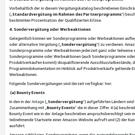
Vorbehaltlich der in diesem Vergütungskatalog beschriebenen Einschr
(„
Standardvergütung im Rahmen des Partnerprogramms
“) besc
bestimmten Prozentsatzes der Qualifizierten Erlöse.
4. Sondervergütung oder Werbeaktionen
Gelegentlich können wir Sonderprogramme oder Werbeaktionen auflegen,
oder alternative Vergütung („
Sondervergütung
”) zu verdienen. Amazo
Sonderprogramme oder Werbeaktionen jederzeit ganz oder teilweise einz
Sonderprogramme oder Werbeaktionen (auch Sonderprogramme oder We
Produktverkäufen kommt) disqualifizierende Ausschlusstatbestände, di
Programmdokumentation im Hinblick auf Produktverkäufe geltende E
Werbeaktionen.
Folgende Sondervergütungen sind derzeit verfügbar:
hier
.
(a) Bounty Events
In den in der
Anlage
(„
Sondervergütung
“) aufgeführten Ländern sind
Zusammenhang mit „
Bounty Events
“ die in dieser Ziffer 4 (a) besch
Bounty Event wie in der Anlage beschrieben anspruchsberechtigt sein mu
teilnehmende Startseite einer Amazon-Website aufruft und (2) der Kun
ausführt.
Amazon zahlt keine Sondervergütung, wenn das zugrundeliegende Boun