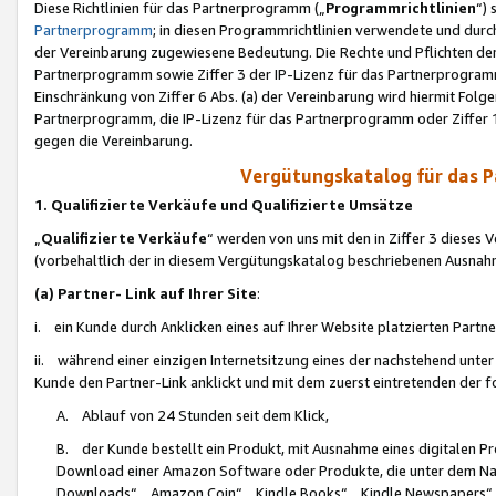
Diese Richtlinien für das Partnerprogramm („
Programmrichtlinien
“)
Partnerprogramm
; in diesen Programmrichtlinien verwendete und durch
der Vereinbarung zugewiesene Bedeutung. Die Rechte und Pflichten de
Partnerprogramm sowie Ziffer 3 der IP-Lizenz für das Partnerprogram
Einschränkung von Ziffer 6 Abs. (a) der Vereinbarung wird hiermit Fol
Partnerprogramm, die IP-Lizenz für das Partnerprogramm oder Ziffer 1
gegen die Vereinbarung.
Vergütungskatalog für das 
1. Qualifizierte Verkäufe und Qualifizierte Umsätze
„
Qualifizierte Verkäufe
“ werden von uns mit den in Ziffer 3 diese
(vorbehaltlich der in diesem Vergütungskatalog beschriebenen Ausnah
(a) Partner- Link auf Ihrer Site
:
i. ein Kunde durch Anklicken eines auf Ihrer Website platzierten Part
ii. während einer einzigen Internetsitzung eines der nachstehend unter (i)
Kunde den Partner-Link anklickt und mit dem zuerst eintretenden der f
A. Ablauf von 24 Stunden seit dem Klick,
B. der Kunde bestellt ein Produkt, mit Ausnahme eines digitalen P
Download einer Amazon Software oder Produkte, die unter dem N
Downloads“, „Amazon Coin“, „Kindle Books“, „Kindle Newspapers“, „