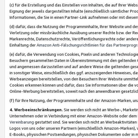
(c) für die Erstellung und das Einstellen von Inhalten, die auf Ihrer We
Eignung der jeweils dargestellten Inhalte (einschließlich sämtlicher 
Informationen, die Sie in einen Partner-Link aufnehmen oder mit diese
(d) dafür, dass die Nutzung der Programminhalte, Ihrer Website und des 
Verletzung oder missbräuchliche Ausübung unserer Rechte bzw. der Recht
Markenrechte, Datenschutzrechte, Veröffentlichungsrechte oder anderer
Einhaltung der
Amazon Anti-Fälschungsrichtlinien für das Partnerpro
(e) dafür, die Verwendung von Cookies, Pixeln und anderen Technologien
Besuchern gesammelten Daten in Übereinstimmung mit den geltenden Ge
und angemessen darzustellen und auf andere Weise die geltenden geset
in sonstiger Weise, einschließlich des ggf. anzuzeigenden Hinweises, d
Werbeanzeigen bereitstellen, von den Besuchern Ihrer Website unmitte
Cookies erkennen können und dafür, dass Sie Informationen über die v
Online-Werbung bereitstellen, soweit nach den anwendbaren gesetzlic
(f) für Ihre Nutzung, der Programminhalte und der Amazon-Marken, u
4. Werbeeinschränkungen.
Sie werden sich nicht an Werbe-, Market
Unternehmen oder in Verbindung mit einer Amazon-Website oder dem Pa
Vereinbarung
gestattet sind. Sie werden sich nicht an Werbeaktivitäten
Logos von uns oder unseren Partnern (einschließlich Amazon-Marken), 
E-Books, physischen Postsendungen, physischen Dokumenten oder in 