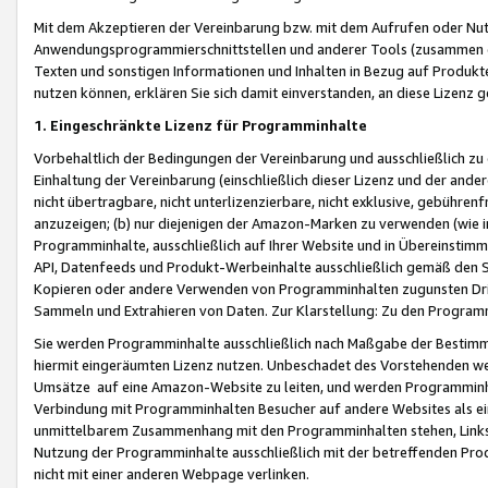
Mit dem Akzeptieren der Vereinbarung bzw. mit dem Aufrufen oder Nutz
Anwendungsprogrammierschnittstellen und anderer Tools (zusammen die
Texten und sonstigen Informationen und Inhalten in Bezug auf Produkte
nutzen können, erklären Sie sich damit einverstanden, an diese Lizenz 
1. Eingeschränkte Lizenz für Programminhalte
Vorbehaltlich der Bedingungen der Vereinbarung und ausschließlich z
Einhaltung der Vereinbarung (einschließlich dieser Lizenz und der ande
nicht übertragbare, nicht unterlizenzierbare, nicht exklusive, gebühren
anzuzeigen; (b) nur diejenigen der Amazon-Marken zu verwenden (wie in 
Programminhalte, ausschließlich auf Ihrer Website und in Übereinstimmu
API, Datenfeeds und Produkt-Werbeinhalte ausschließlich gemäß den Spe
Kopieren oder andere Verwenden von Programminhalten zugunsten Dri
Sammeln und Extrahieren von Daten. Zur Klarstellung: Zu den Program
Sie werden Programminhalte ausschließlich nach Maßgabe der Besti
hiermit eingeräumten Lizenz nutzen. Unbeschadet des Vorstehenden we
Umsätze auf eine Amazon-Website zu leiten, und werden Programminhal
Verbindung mit Programminhalten Besucher auf andere Websites als ein
unmittelbarem Zusammenhang mit den Programminhalten stehen, Links z
Nutzung der Programminhalte ausschließlich mit der betreffenden Pr
nicht mit einer anderen Webpage verlinken.