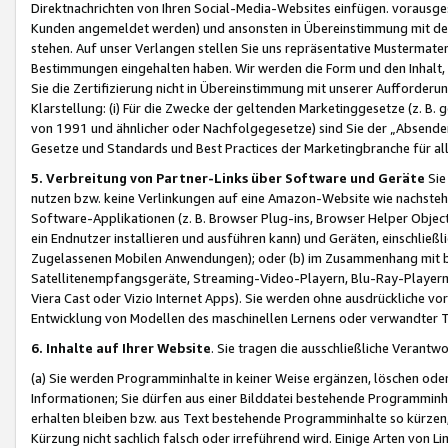
Direktnachrichten von Ihren Social-Media-Websites einfügen. vorausg
Kunden angemeldet werden) und ansonsten in Übereinstimmung mit der
stehen. Auf unser Verlangen stellen Sie uns repräsentative Mustermater
Bestimmungen eingehalten haben. Wir werden die Form und den Inhalt, di
Sie die Zertifizierung nicht in Übereinstimmung mit unserer Aufforderu
Klarstellung: (i) Für die Zwecke der geltenden Marketinggesetze (z. 
von 1991 und ähnlicher oder Nachfolgegesetze) sind Sie der „Absender“ j
Gesetze und Standards und Best Practices der Marketingbranche für 
5. Verbreitung von Partner-Links über Software und Geräte
Sie
nutzen bzw. keine Verlinkungen auf eine Amazon-Website wie nachsteh
Software-Applikationen (z. B. Browser Plug-ins, Browser Helper Objec
ein Endnutzer installieren und ausführen kann) und Geräten, einschlie
Zugelassenen Mobilen Anwendungen); oder (b) im Zusammenhang mit bzw.
Satellitenempfangsgeräte, Streaming-Video-Playern, Blu-Ray-Playern 
Viera Cast oder Vizio Internet Apps). Sie werden ohne ausdrückliche v
Entwicklung von Modellen des maschinellen Lernens oder verwandter 
6. Inhalte auf Ihrer Website
. Sie tragen die ausschließliche Verantwo
(a) Sie werden Programminhalte in keiner Weise ergänzen, löschen oder
Informationen; Sie dürfen aus einer Bilddatei bestehende Programminhal
erhalten bleiben bzw. aus Text bestehende Programminhalte so kürzen, 
Kürzung nicht sachlich falsch oder irreführend wird. Einige Arten von L