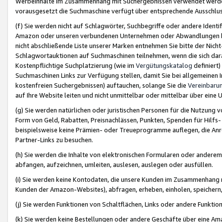
Werbeinhalte im Zusammenhang mit Suchergebnissen verwendet werden,
vorausgesetzt die Suchmaschine verfügt über entsprechende Ausschlu
(f) Sie werden nicht auf Schlagwörter, Suchbegriffe oder andere Ident
Amazon oder unseren verbundenen Unternehmen oder Abwandlungen bzw
nicht abschließende Liste unserer Marken entnehmen Sie bitte der Nich
Schlagwortauktionen auf Suchmaschinen teilnehmen, wenn die sich da
Kostenpflichtige Suchplatzierung (wie im
Vergütungskatalog
definiert
Suchmaschinen Links zur Verfügung stellen, damit Sie bei allgemeinen I
kostenfreien Suchergebnissen) auftauchen, solange Sie die
Vereinbaru
auf Ihre Website leiten und nicht unmittelbar oder mittelbar über eine
(g) Sie werden natürlichen oder juristischen Personen für die Nutzung 
Form von Geld, Rabatten, Preisnachlässen, Punkten, Spenden für Hilfs
beispielsweise keine Prämien- oder Treueprogramme auflegen, die Anrei
Partner-Links zu besuchen.
(h) Sie werden die Inhalte von elektronischen Formularen oder anderem M
abfangen, aufzeichnen, umleiten, auslesen, auslegen oder ausfüllen.
(i) Sie werden keine Kontodaten, die unsere Kunden im Zusammenhang 
Kunden der Amazon-Websites), abfragen, erheben, einholen, speichern,
(j) Sie werden Funktionen von Schaltflächen, Links oder andere Funkti
(k) Sie werden keine Bestellungen oder andere Geschäfte über eine Ama