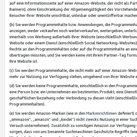
auf eine Informationsseite auf einer Amazon-Website, der nicht als Part
Bannern); ohne Einschränkung der Allgemeingültigkeit des Vorstehende
Besucher Ihrer Website unsichtbar, unlesbar oder unentzifferbar mache
(b) Sie werden Programminhalte bzw. Anwendungen, die Programminhalt
anzeigen, weder verkaufen noch weiterverkaufen, weitergeben, unterli
innerhalb von Werbung außerhalb Ihrer Website (einschließlich Werbun
Website oder einem Dienst (einschließlich Social Networking-Website
Rechte an den Programminhalten oder auf die Programminhalte an eine a
übertragen müssten, und Sie werden keine mit Ihrem Partner-Tag formati
Ihre Website ist.
(c) Sie werden Programminhalte, die nicht mehr auf einer Amazon-Websit
mehr zur Nutzung zur Verfügung stehen, umgehend von Ihrer Website e
(d) Sie werden keine Programminhalte, einschließlich in den Programmin
eine Person bzw. ein Unternehmen ein bestimmtes Produkt, eine Dienstle
geschäftlichen Beziehung oder Verbindung zu diesen steht (einschließli
Programminhalten).
(e) Sie werden Amazon-Marken (wie in den
Markenrichtlinien
definiert) 
„ammazon“, „amaozn“ und „kindel“) nicht zwecks Nutzung in einer Suc
Versuch unternehmen). Zusätzlich zu sonstigen Amazon zur Verfügung 
sorgen, dass von uns benannte Suchmaschinen Geschützte Begriffe (wie 