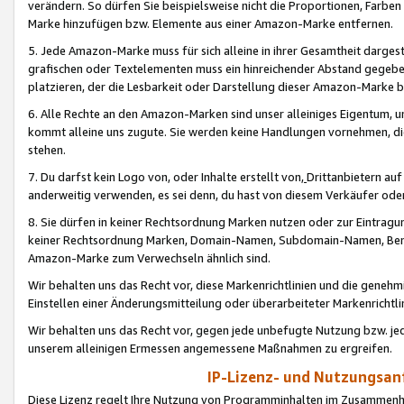
verändern. So dürfen Sie beispielsweise nicht die Proportionen, Farb
Marke hinzufügen bzw. Elemente aus einer Amazon-Marke entfernen.
5. Jede Amazon-Marke muss für sich alleine in ihrer Gesamtheit darge
grafischen oder Textelementen muss ein hinreichender Abstand gegebe
platzieren, der die Lesbarkeit oder Darstellung dieser Amazon-Marke b
6. Alle Rechte an den Amazon-Marken sind unser alleiniges Eigentum, 
kommt alleine uns zugute. Sie werden keine Handlungen vornehmen, 
stehen.
7. Du darfst kein Logo von, oder Inhalte erstellt von,
Drittanbietern au
anderweitig verwenden, es sei denn, du hast von diesem Verkäufer oder
8. Sie dürfen in keiner Rechtsordnung Marken nutzen oder zur Eintragu
keiner Rechtsordnung Marken, Domain-Namen, Subdomain-Namen, Benu
Amazon-Marke zum Verwechseln ähnlich sind.
Wir behalten uns das Recht vor, diese Markenrichtlinien und die gene
Einstellen einer Änderungsmitteilung oder überarbeiteter Markenricht
Wir behalten uns das Recht vor, gegen jede unbefugte Nutzung bzw. jede 
unserem alleinigen Ermessen angemessene Maßnahmen zu ergreifen.
IP-Lizenz- und Nutzungsan
Diese Lizenz regelt Ihre Nutzung von Programminhalten im Zusammen