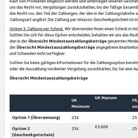
Kauf von Produkten eingelöst werden und unterliegen unseren Geschäf
uns das Recht vor, Vergütungen zurückzuhalten, bis der fällige Gesamt
das Recht vor, den Teil der Zahlungen, der den in der Zahlungstabelle 
Zahlungsart angibst. Die Zahlung per Amazon-Geschenkgutschein ist in
Option 3: Zahlung per Scheck.
Wir übersenden Ihnen einen Scheck in Höh
Sollten Sie sich für diese Option entscheiden, behalten wir uns das Rec
den in der
Übersicht Mindestauszahlungsbeträge
genannten Mindest
der
Übersicht Mindestauszahlungsbeträge
angegebene Bearbeitung
und Schweden nicht verfügbar.
Sollten Sie keine gültigen Informationen für die Zahlungsoption bereit
oder die Auszahlung verdienter Vergütung zurückhalten, bis Sie eine A
Übersicht Mindestauszahlungsbeträge
UK Maxium
UK
FR,
Minimum
un
Option 1 (Überweisung)
25£
25
£5,000
Option 2
25£
25
(Geschenkgutschein)