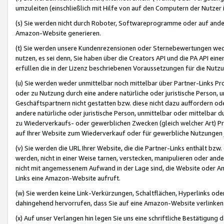
umzuleiten (einschließlich mit Hilfe von auf den Computern der Nutzer i
(s) Sie werden nicht durch Roboter, Softwareprogramme oder auf andere
Amazon-Website generieren.
(t) Sie werden unsere Kundenrezensionen oder Sternebewertungen wed
nutzen, es sei denn, Sie haben über die Creators API und die PA API e
erfüllen die in der Lizenz beschriebenen Voraussetzungen für die Nutzu
(u) Sie werden weder unmittelbar noch mittelbar über Partner-Links P
oder zu Nutzung durch eine andere natürliche oder juristische Person,
Geschäftspartnern nicht gestatten bzw. diese nicht dazu auffordern od
andere natürliche oder juristische Person, unmittelbar oder mittelbar
zu Wiederverkaufs- oder gewerblichen Zwecken (gleich welcher Art) 
auf Ihrer Website zum Wiederverkauf oder für gewerbliche Nutzungen 
(v) Sie werden die URL Ihrer Website, die die Partner-Links enthält b
werden, nicht in einer Weise tarnen, verstecken, manipulieren oder and
nicht mit angemessenem Aufwand in der Lage sind, die Website oder A
Links eine Amazon-Website aufruft.
(w) Sie werden keine Link-Verkürzungen, Schaltflächen, Hyperlinks ode
dahingehend hervorrufen, dass Sie auf eine Amazon-Website verlinken
(x) Auf unser Verlangen hin legen Sie uns eine schriftliche Bestätigung