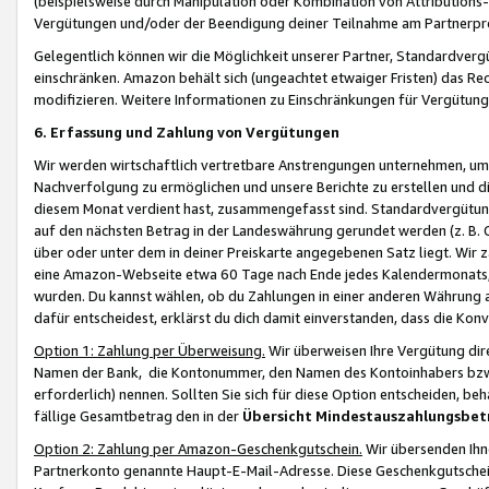
(beispielsweise durch Manipulation oder Kombination von Attributions-
Vergütungen und/oder der Beendigung deiner Teilnahme am Partnerp
Gelegentlich können wir die Möglichkeit unserer Partner, Standardv
einschränken. Amazon behält sich (ungeachtet etwaiger Fristen) das Re
modifizieren. Weitere Informationen zu Einschränkungen für Vergütung
6. Erfassung und Zahlung von Vergütungen
Wir werden wirtschaftlich vertretbare Anstrengungen unternehmen, um 
Nachverfolgung zu ermöglichen und unsere Berichte zu erstellen und di
diesem Monat verdient hast, zusammengefasst sind. Standardvergütung
auf den nächsten Betrag in der Landeswährung gerundet werden (z. B. C
über oder unter dem in deiner Preiskarte angegebenen Satz liegt. Wir
eine Amazon-Webseite etwa 60 Tage nach Ende jedes Kalendermonats, i
wurden. Du kannst wählen, ob du Zahlungen in einer anderen Währung
dafür entscheidest, erklärst du dich damit einverstanden, dass die K
Option 1: Zahlung per Überweisung.
Wir überweisen Ihre Vergütung dir
Namen der Bank, die Kontonummer, den Namen des Kontoinhabers bzw. a
erforderlich) nennen. Sollten Sie sich für diese Option entscheiden, be
fällige Gesamtbetrag den in der
Übersicht Mindestauszahlungsbet
Option 2: Zahlung per Amazon-Geschenkgutschein.
Wir übersenden Ihne
Partnerkonto genannte Haupt-E-Mail-Adresse. Diese Geschenkgutschei