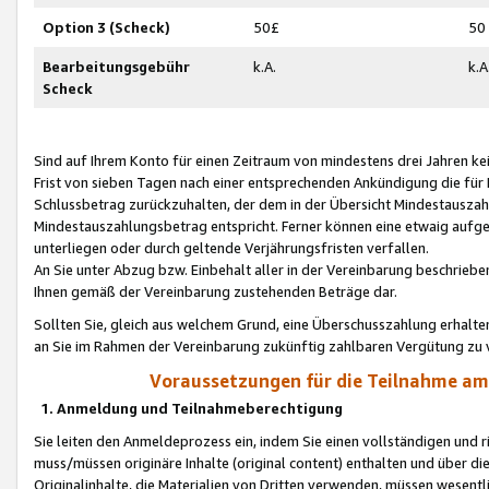
Option 3 (Scheck)
50£
50
Bearbeitungsgebühr
k.A.
k.A
Scheck
Sind auf Ihrem Konto für einen Zeitraum von mindestens drei Jahren kein
Frist von sieben Tagen nach einer entsprechenden Ankündigung die für
Schlussbetrag zurückzuhalten, der dem in der Übersicht Mindestausz
Mindestauszahlungsbetrag entspricht. Ferner können eine etwaig aufg
unterliegen oder durch geltende Verjährungsfristen verfallen.
An Sie unter Abzug bzw. Einbehalt aller in der Vereinbarung beschrieb
Ihnen gemäß der Vereinbarung zustehenden Beträge dar.
Sollten Sie, gleich aus welchem Grund, eine Überschusszahlung erhalte
an Sie im Rahmen der Vereinbarung zukünftig zahlbaren Vergütung zu 
Voraussetzungen für die Teilnahme a
1. Anmeldung und Teilnahmeberechtigung
Sie leiten den Anmeldeprozess ein, indem Sie einen vollständigen und 
muss/müssen originäre Inhalte (original content) enthalten und über d
Originalinhalte, die Materialien von Dritten verwenden, müssen wese