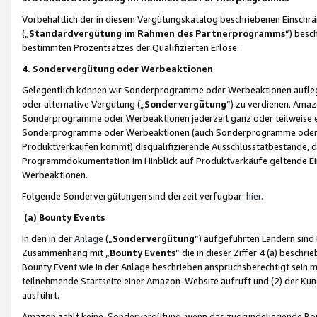
Vorbehaltlich der in diesem Vergütungskatalog beschriebenen Einschr
(„
Standardvergütung im Rahmen des Partnerprogramms
“) besc
bestimmten Prozentsatzes der Qualifizierten Erlöse.
4. Sondervergütung oder Werbeaktionen
Gelegentlich können wir Sonderprogramme oder Werbeaktionen auflegen,
oder alternative Vergütung („
Sondervergütung
”) zu verdienen. Amazo
Sonderprogramme oder Werbeaktionen jederzeit ganz oder teilweise einz
Sonderprogramme oder Werbeaktionen (auch Sonderprogramme oder We
Produktverkäufen kommt) disqualifizierende Ausschlusstatbestände, di
Programmdokumentation im Hinblick auf Produktverkäufe geltende E
Werbeaktionen.
Folgende Sondervergütungen sind derzeit verfügbar:
hier
.
(a) Bounty Events
In den in der
Anlage
(„
Sondervergütung
“) aufgeführten Ländern sind
Zusammenhang mit „
Bounty Events
“ die in dieser Ziffer 4 (a) besch
Bounty Event wie in der Anlage beschrieben anspruchsberechtigt sein mu
teilnehmende Startseite einer Amazon-Website aufruft und (2) der Kun
ausführt.
Amazon zahlt keine Sondervergütung, wenn das zugrundeliegende Boun