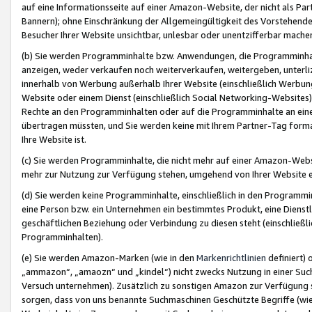
auf eine Informationsseite auf einer Amazon-Website, der nicht als Part
Bannern); ohne Einschränkung der Allgemeingültigkeit des Vorstehende
Besucher Ihrer Website unsichtbar, unlesbar oder unentzifferbar mache
(b) Sie werden Programminhalte bzw. Anwendungen, die Programminhalt
anzeigen, weder verkaufen noch weiterverkaufen, weitergeben, unterli
innerhalb von Werbung außerhalb Ihrer Website (einschließlich Werbun
Website oder einem Dienst (einschließlich Social Networking-Website
Rechte an den Programminhalten oder auf die Programminhalte an eine a
übertragen müssten, und Sie werden keine mit Ihrem Partner-Tag formati
Ihre Website ist.
(c) Sie werden Programminhalte, die nicht mehr auf einer Amazon-Websit
mehr zur Nutzung zur Verfügung stehen, umgehend von Ihrer Website e
(d) Sie werden keine Programminhalte, einschließlich in den Programmin
eine Person bzw. ein Unternehmen ein bestimmtes Produkt, eine Dienstle
geschäftlichen Beziehung oder Verbindung zu diesen steht (einschließli
Programminhalten).
(e) Sie werden Amazon-Marken (wie in den
Markenrichtlinien
definiert) 
„ammazon“, „amaozn“ und „kindel“) nicht zwecks Nutzung in einer Suc
Versuch unternehmen). Zusätzlich zu sonstigen Amazon zur Verfügung 
sorgen, dass von uns benannte Suchmaschinen Geschützte Begriffe (wie 