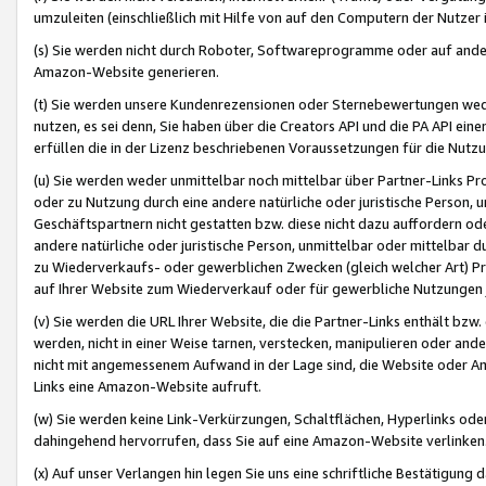
umzuleiten (einschließlich mit Hilfe von auf den Computern der Nutzer i
(s) Sie werden nicht durch Roboter, Softwareprogramme oder auf andere
Amazon-Website generieren.
(t) Sie werden unsere Kundenrezensionen oder Sternebewertungen wed
nutzen, es sei denn, Sie haben über die Creators API und die PA API e
erfüllen die in der Lizenz beschriebenen Voraussetzungen für die Nutzu
(u) Sie werden weder unmittelbar noch mittelbar über Partner-Links P
oder zu Nutzung durch eine andere natürliche oder juristische Person,
Geschäftspartnern nicht gestatten bzw. diese nicht dazu auffordern od
andere natürliche oder juristische Person, unmittelbar oder mittelbar
zu Wiederverkaufs- oder gewerblichen Zwecken (gleich welcher Art) 
auf Ihrer Website zum Wiederverkauf oder für gewerbliche Nutzungen 
(v) Sie werden die URL Ihrer Website, die die Partner-Links enthält b
werden, nicht in einer Weise tarnen, verstecken, manipulieren oder and
nicht mit angemessenem Aufwand in der Lage sind, die Website oder A
Links eine Amazon-Website aufruft.
(w) Sie werden keine Link-Verkürzungen, Schaltflächen, Hyperlinks ode
dahingehend hervorrufen, dass Sie auf eine Amazon-Website verlinken
(x) Auf unser Verlangen hin legen Sie uns eine schriftliche Bestätigung