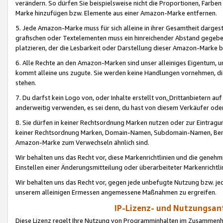
verändern. So dürfen Sie beispielsweise nicht die Proportionen, Farb
Marke hinzufügen bzw. Elemente aus einer Amazon-Marke entfernen.
5. Jede Amazon-Marke muss für sich alleine in ihrer Gesamtheit darge
grafischen oder Textelementen muss ein hinreichender Abstand gegebe
platzieren, der die Lesbarkeit oder Darstellung dieser Amazon-Marke b
6. Alle Rechte an den Amazon-Marken sind unser alleiniges Eigentum, 
kommt alleine uns zugute. Sie werden keine Handlungen vornehmen, 
stehen.
7. Du darfst kein Logo von, oder Inhalte erstellt von,
Drittanbietern au
anderweitig verwenden, es sei denn, du hast von diesem Verkäufer oder
8. Sie dürfen in keiner Rechtsordnung Marken nutzen oder zur Eintragu
keiner Rechtsordnung Marken, Domain-Namen, Subdomain-Namen, Benu
Amazon-Marke zum Verwechseln ähnlich sind.
Wir behalten uns das Recht vor, diese Markenrichtlinien und die gene
Einstellen einer Änderungsmitteilung oder überarbeiteter Markenricht
Wir behalten uns das Recht vor, gegen jede unbefugte Nutzung bzw. jede 
unserem alleinigen Ermessen angemessene Maßnahmen zu ergreifen.
IP-Lizenz- und Nutzungsan
Diese Lizenz regelt Ihre Nutzung von Programminhalten im Zusammen