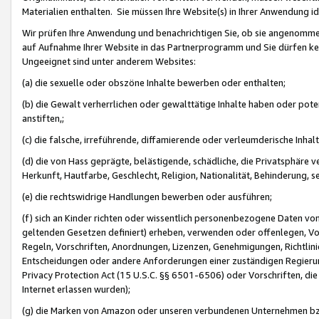
Materialien enthalten. Sie müssen Ihre Website(s) in Ihrer Anwendung ide
Wir prüfen Ihre Anwendung und benachrichtigen Sie, ob sie angenommen
auf Aufnahme Ihrer Website in das Partnerprogramm und Sie dürfen kei
Ungeeignet sind unter anderem Websites:
(a) die sexuelle oder obszöne Inhalte bewerben oder enthalten;
(b) die Gewalt verherrlichen oder gewalttätige Inhalte haben oder pot
anstiften,;
(c) die falsche, irreführende, diffamierende oder verleumderische Inha
(d) die von Hass geprägte, belästigende, schädliche, die Privatsphäre v
Herkunft, Hautfarbe, Geschlecht, Religion, Nationalität, Behinderung, 
(e) die rechtswidrige Handlungen bewerben oder ausführen;
(f) sich an Kinder richten oder wissentlich personenbezogene Daten vo
geltenden Gesetzen definiert) erheben, verwenden oder offenlegen, Vo
Regeln, Vorschriften, Anordnungen, Lizenzen, Genehmigungen, Richtlini
Entscheidungen oder andere Anforderungen einer zuständigen Regierung
Privacy Protection Act (15 U.S.C. §§ 6501-6506) oder Vorschriften, di
Internet erlassen wurden);
(g) die Marken von Amazon oder unseren verbundenen Unternehmen b