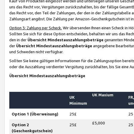
Kauf von Produkten eingelöst werden und unterliegen unseren Geschäf
uns das Recht vor, Vergütungen zurückzuhalten, bis der fällige Gesamt
das Recht vor, den Teil der Zahlungen, der den in der Zahlungstabelle 
Zahlungsart angibst. Die Zahlung per Amazon-Geschenkgutschein ist in
Option 3: Zahlung per Scheck.
Wir übersenden Ihnen einen Scheck in Höh
Sollten Sie sich für diese Option entscheiden, behalten wir uns das Rec
den in der
Übersicht Mindestauszahlungsbeträge
genannten Mindest
der
Übersicht Mindestauszahlungsbeträge
angegebene Bearbeitung
und Schweden nicht verfügbar.
Sollten Sie keine gültigen Informationen für die Zahlungsoption bereit
oder die Auszahlung verdienter Vergütung zurückhalten, bis Sie eine A
Übersicht Mindestauszahlungsbeträge
UK Maxium
UK
FR,
Minimum
un
Option 1 (Überweisung)
25£
25
£5,000
Option 2
25£
25
(Geschenkgutschein)