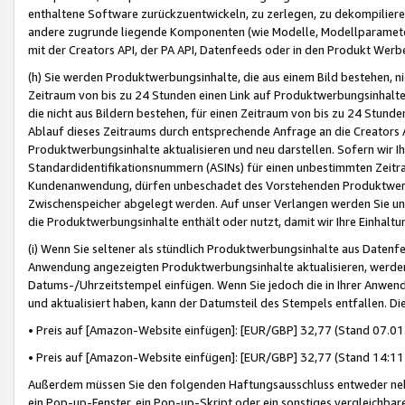
enthaltene Software zurückzuentwickeln, zu zerlegen, zu dekompilier
andere zugrunde liegende Komponenten (wie Modelle, Modellparameter
mit der Creators API, der PA API, Datenfeeds oder in den Produkt Werb
(h) Sie werden Produktwerbungsinhalte, die aus einem Bild bestehen, ni
Zeitraum von bis zu 24 Stunden einen Link auf Produktwerbungsinhalte
die nicht aus Bildern bestehen, für einen Zeitraum von bis zu 24 Stund
Ablauf dieses Zeitraums durch entsprechende Anfrage an die Creators 
Produktwerbungsinhalte aktualisieren und neu darstellen. Sofern wir Ih
Standardidentifikationsnummern (ASINs) für einen unbestimmten Zeitra
Kundenanwendung, dürfen unbeschadet des Vorstehenden Produktwerbu
Zwischenspeicher abgelegt werden. Auf unser Verlangen werden Sie un
die Produktwerbungsinhalte enthält oder nutzt, damit wir Ihre Einhalt
(i) Wenn Sie seltener als stündlich Produktwerbungsinhalte aus Datenfe
Anwendung angezeigten Produktwerbungsinhalte aktualisieren, werden 
Datums-/Uhrzeitstempel einfügen. Wenn Sie jedoch die in Ihrer Anwe
und aktualisiert haben, kann der Datumsteil des Stempels entfallen. Dies
• Preis auf [Amazon-Website einfügen]: [EUR/GBP] 32,77 (Stand 07.01.
• Preis auf [Amazon-Website einfügen]: [EUR/GBP] 32,77 (Stand 14:11 
Außerdem müssen Sie den folgenden Haftungsausschluss entweder neb
ein Pop-up-Fenster, ein Pop-up-Skript oder ein sonstiges vergleichba