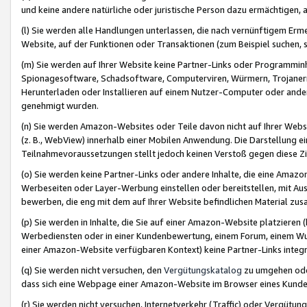
und keine andere natürliche oder juristische Person dazu ermächtigen, a
(l) Sie werden alle Handlungen unterlassen, die nach vernünftigem Erme
Website, auf der Funktionen oder Transaktionen (zum Beispiel suchen, s
(m) Sie werden auf Ihrer Website keine Partner-Links oder Programmin
Spionagesoftware, Schadsoftware, Computerviren, Würmern, Trojaner
Herunterladen oder Installieren auf einem Nutzer-Computer oder ande
genehmigt wurden.
(n) Sie werden Amazon-Websites oder Teile davon nicht auf Ihrer Websi
(z. B., WebView) innerhalb einer Mobilen Anwendung. Die Darstellung ein
Teilnahmevoraussetzungen stellt jedoch keinen Verstoß gegen diese Zif
(o) Sie werden keine Partner-Links oder andere Inhalte, die eine Am
Werbeseiten oder Layer-Werbung einstellen oder bereitstellen, mit Au
bewerben, die eng mit dem auf Ihrer Website befindlichen Material z
(p) Sie werden in Inhalte, die Sie auf einer Amazon-Website platzier
Werbediensten oder in einer Kundenbewertung, einem Forum, einem Wun
einer Amazon-Website verfügbaren Kontext) keine Partner-Links integr
(q) Sie werden nicht versuchen, den
Vergütungskatalog
zu umgehen oder
dass sich eine Webpage einer Amazon-Website im Browser eines Kunden 
(r) Sie werden nicht versuchen, Internetverkehr (Traffic) oder Vergü