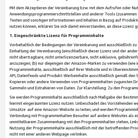
Mit dem Akzeptieren der Vereinbarung bzw. mit dem Aufrufen oder Nutz
Anwendungsprogrammierschnittstellen und anderer Tools (zusammen die
Texten und sonstigen Informationen und Inhalten in Bezug auf Produkte
nutzen können, erklären Sie sich damit einverstanden, an diese Lizenz 
1. Eingeschränkte Lizenz für Programminhalte
Vorbehaltlich der Bedingungen der Vereinbarung und ausschließlich z
Einhaltung der Vereinbarung (einschließlich dieser Lizenz und der ande
nicht übertragbare, nicht unterlizenzierbare, nicht exklusive, gebühren
anzuzeigen; (b) nur diejenigen der Amazon-Marken zu verwenden (wie in 
Programminhalte, ausschließlich auf Ihrer Website und in Übereinstimmu
API, Datenfeeds und Produkt-Werbeinhalte ausschließlich gemäß den Spe
Kopieren oder andere Verwenden von Programminhalten zugunsten Dri
Sammeln und Extrahieren von Daten. Zur Klarstellung: Zu den Program
Sie werden Programminhalte ausschließlich nach Maßgabe der Besti
hiermit eingeräumten Lizenz nutzen. Unbeschadet des Vorstehenden we
Umsätze auf eine Amazon-Website zu leiten, und werden Programminhal
Verbindung mit Programminhalten Besucher auf andere Websites als ein
unmittelbarem Zusammenhang mit den Programminhalten stehen, Links z
Nutzung der Programminhalte ausschließlich mit der betreffenden Pr
nicht mit einer anderen Webpage verlinken.