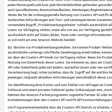
jeden Musterquellcode bzw. jede Musterbibliothek geltenden gesonder
auch Spezifikationen, Benutzerhandbücher, Anleitungen, Begleitmaterial
denen die für die ordnungsgemäße Nutzung von Creators API und PA A
technischen Anforderungen und Test- und Leistungskriterien (zusammen
verwendete Begriff „Produktwerbungsinhalte“ schließt ausdrücklich al
Lizenz zur Verfügung stellen, sowie alle von uns zur Verfügung gestel
ausdrücklich nicht auf Daten, Bilder, Texte oder sonstige Informatione
es sich nicht um eine Amazon-Website handelt.
(b) Abrufen von Produktwerbungsinhalten. Sie können Produkt-Werbein
ausdrückliche vorherige schriftliche Genehmigung erteilt haben, könn
wir über die Creators API Feeds zur Verfügung stellen. Wenn Sie Produk
Nutzung von Datenfeeds dieser Lizenz. Sie erkennen an, dass wir Creat
API oder Datenfeeds jederzeit ändern, auslaufen lassen oder neu veröffe
Verantwortung liegt, sicherzustellen, dass Ihr Zugriff auf die und Ihr
jeweiligen Zeitpunkt aktuellen Anforderungen (einschließlich dieser Liz
Zur Identifizierung Ihres Kontos und zum Stellen von Anfragen an Crea
Schlüssel und einem privaten Schlüssel (jedes Schlüsselpaar eine „Kon
Rahmen des Amazon-Partnerprogramms zugeteilte Partner-ID oder ein
Kontokennungen über den Creators API und PA API Kontoerstellungspro
Um Programmwerbeinhalte über die Creators API Dienste zu erhalten, m