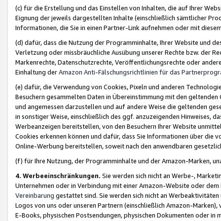
(c) für die Erstellung und das Einstellen von Inhalten, die auf Ihrer We
Eignung der jeweils dargestellten Inhalte (einschließlich sämtlicher 
Informationen, die Sie in einen Partner-Link aufnehmen oder mit diese
(d) dafür, dass die Nutzung der Programminhalte, Ihrer Website und des 
Verletzung oder missbräuchliche Ausübung unserer Rechte bzw. der Recht
Markenrechte, Datenschutzrechte, Veröffentlichungsrechte oder anderer
Einhaltung der
Amazon Anti-Fälschungsrichtlinien für das Partnerpro
(e) dafür, die Verwendung von Cookies, Pixeln und anderen Technologien
Besuchern gesammelten Daten in Übereinstimmung mit den geltenden Ge
und angemessen darzustellen und auf andere Weise die geltenden geset
in sonstiger Weise, einschließlich des ggf. anzuzeigenden Hinweises, d
Werbeanzeigen bereitstellen, von den Besuchern Ihrer Website unmitte
Cookies erkennen können und dafür, dass Sie Informationen über die v
Online-Werbung bereitstellen, soweit nach den anwendbaren gesetzlic
(f) für Ihre Nutzung, der Programminhalte und der Amazon-Marken, u
4. Werbeeinschränkungen.
Sie werden sich nicht an Werbe-, Market
Unternehmen oder in Verbindung mit einer Amazon-Website oder dem Pa
Vereinbarung
gestattet sind. Sie werden sich nicht an Werbeaktivitäten
Logos von uns oder unseren Partnern (einschließlich Amazon-Marken), 
E-Books, physischen Postsendungen, physischen Dokumenten oder in 