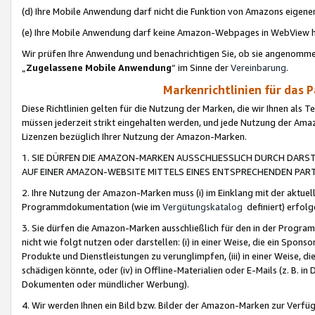
(d) Ihre Mobile Anwendung darf nicht die Funktion von Amazons eige
(e) Ihre Mobile Anwendung darf keine Amazon-Webpages in WebView 
Wir prüfen Ihre Anwendung und benachrichtigen Sie, ob sie angenomm
„
Zugelassene Mobile Anwendung
“ im Sinne der
Vereinbarung
.
Markenrichtlinien für das 
Diese Richtlinien gelten für die Nutzung der Marken, die wir Ihnen als 
müssen jederzeit strikt eingehalten werden, und jede Nutzung der Ama
Lizenzen bezüglich Ihrer Nutzung der Amazon-Marken.
1. SIE DÜRFEN DIE AMAZON-MARKEN AUSSCHLIESSLICH DURCH DARS
AUF EINER AMAZON-WEBSITE MITTELS EINES ENTSPRECHENDEN PART
2. Ihre Nutzung der Amazon-Marken muss (i) im Einklang mit der aktuells
Programmdokumentation (wie im
Vergütungskatalog
definiert) erfolg
3. Sie dürfen die Amazon-Marken ausschließlich für den in der Progr
nicht wie folgt nutzen oder darstellen: (i) in einer Weise, die ein Spo
Produkte und Dienstleistungen zu verunglimpfen, (iii) in einer Weise
schädigen könnte, oder (iv) in Offline-Materialien oder E-Mails (z. B.
Dokumenten oder mündlicher Werbung).
4. Wir werden Ihnen ein Bild bzw. Bilder der Amazon-Marken zur Verfüg