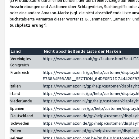
(c) Produktkäufe durch einen Kunden, der durch eine Anzeige auf eine 
Ausschreibungen und Auktionen über Schlagwörter, Suchbegriffe oder 
oder eine andere Amazon-Marke (vgl. die nicht abschließende Liste un
buchstabierte Varianten dieser Wörter (z. B. „ammazon“, „amaozn“ und „
Suchplatzierung
”);
Land
Nicht abschließende Liste der Marken
Vereinigtes
https://www.amazon.co.uk/gp/feature.html?ie=U
Königreich
Frankreich
https://www.amazon.fr/gp/help/customer/displa
E78834F9BA58__SECTION_64DE0ED1D744420E9
Italien
https://www.amazon.it/gp/help/customer/display
Irland
https://www.amazon.ie/gp/help/customer/displa
Niederlande
https://www.amazon.nl/gp/help/customer/display
Spanien
https://www.amazon.es/gp/help/customer/display
Deutschland
https://www.amazon.de/gp/help/customer/displa
Schweden
https://www.amazon.de/gp/help/customer/displa
Polen
https://www.amazon.pl/gp/help/customer/display
Belgien
https://www.amazon.com.be/gp/help/customer/d