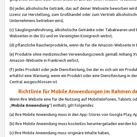
(b) jedes alkoholische Getränk, das auf deiner Webseite beworben wird
Lizenz zur Herstellung, zum Großhandel oder zum Vertrieb alkoholisch
Unternehmens betrieben wird,
(c) Säuglingsnahruhrung, alkoholische Getränke oder Tabakwaren und E
Webseiten in der EU und im Vereinigten Königreich wirbst,
(d) pflanzliche Raucherprodukte, wenn du für die Amazon-Webseite in B
(e) Produkte ohne medizinischen Verwendungszweck gemäß Anhang XVI 
Amazon-Webseite in Frankreich wirbst,
(f) jedes Produkt oder jede Dienstleistung, bei der es sich um ein Prod
erhältst eine Warnung, wenn ein Produkt oder eine Dienstleistung in de
Central ausgeschlossen ist.
Richtlinie für Mobile Anwendungen im Rahmen de
Wenn Ihre Website eine für die Nutzung auf Mobiltelefonen, Tablets 
„
Mobile Anwendung
“) enthält, gilt Folgendes:
(a) Ihre Mobile Anwendung muss in den App-Stores von Google Play, A
(b) Ihre Mobile Anwendung muss kostenlos heruntergeladen werden könn
(c) Ihre Mobile Anwendung muss originäre Inhalte haben,