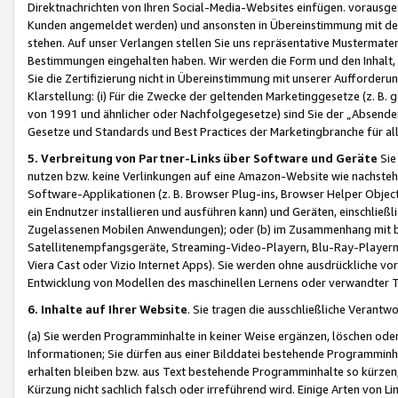
Direktnachrichten von Ihren Social-Media-Websites einfügen. vorausg
Kunden angemeldet werden) und ansonsten in Übereinstimmung mit der
stehen. Auf unser Verlangen stellen Sie uns repräsentative Mustermater
Bestimmungen eingehalten haben. Wir werden die Form und den Inhalt, di
Sie die Zertifizierung nicht in Übereinstimmung mit unserer Aufforderu
Klarstellung: (i) Für die Zwecke der geltenden Marketinggesetze (z. 
von 1991 und ähnlicher oder Nachfolgegesetze) sind Sie der „Absender“ j
Gesetze und Standards und Best Practices der Marketingbranche für 
5. Verbreitung von Partner-Links über Software und Geräte
Sie
nutzen bzw. keine Verlinkungen auf eine Amazon-Website wie nachsteh
Software-Applikationen (z. B. Browser Plug-ins, Browser Helper Objec
ein Endnutzer installieren und ausführen kann) und Geräten, einschlie
Zugelassenen Mobilen Anwendungen); oder (b) im Zusammenhang mit bzw.
Satellitenempfangsgeräte, Streaming-Video-Playern, Blu-Ray-Playern 
Viera Cast oder Vizio Internet Apps). Sie werden ohne ausdrückliche v
Entwicklung von Modellen des maschinellen Lernens oder verwandter 
6. Inhalte auf Ihrer Website
. Sie tragen die ausschließliche Verantwo
(a) Sie werden Programminhalte in keiner Weise ergänzen, löschen oder
Informationen; Sie dürfen aus einer Bilddatei bestehende Programminhal
erhalten bleiben bzw. aus Text bestehende Programminhalte so kürzen, 
Kürzung nicht sachlich falsch oder irreführend wird. Einige Arten von L