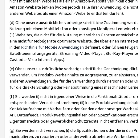
nicht mit anderen Websites als einer Amazon-Website verlinken oder i
Amazon-Website lenken (wobei jedoch Teile Ihrer Anwendung, die nich
anderen Websites als einer Amazon-Website enthalten dürfen).
(d) Ohne unsere ausdrückliche vorherige schriftliche Zustimmung werd
Nutzung mit einem Mobiltelefon oder sonstigen Mobilgerät entwickelt
(1) Websites, die nicht für die Nutzung mit solchen Geräten entwickelt
eine nicht für Mobilgeräte optimierte Website, die über einen Interne
in den
Richtlinie für Mobile Anwendungen
definiert, oder (3) Beistellge
Satellitenempfangsgeräte, Streaming-Video-Player, Blu-Ray-Player ode
Cast oder Vizio Internet-Apps).
(e) Ohne unsere ausdrückliche vorherige schriftliche Genehmigung dürfe
verwenden, um Produkt-Werbeinhalte zu aggregieren, zu analysieren, 
anderen Anwendungen, die für die Verwendung durch Personen oder Or
für die direkte Schulung oder Feinabstimmung eines maschinellen Lern
(f) Sie werden (i) nicht in irgendeiner Weise in die Funktionalität ode
entsprechenden Versuch unternehmen; (ii) keine Produktwerbungsinha
Kontaktaufnahme mit Verkäufern oder Kunden oder sonstiger Werbeaktiv
API, Datenfeeds, Produktwerbungsinhalten oder Spezifikationen erschei
Eigentumsrechte oder gewerblicher Schutzrechte, nicht entfernen, verd
(g) Sie werden nicht versuchen, (i) die Spezifikationen oder die in de
manipulieren, zu reparieren oder anderweitig abgeleitete Werke davon z