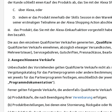
der Kunde schließt einen Kauf des Produkts ab, das Sie mit der Alexa 
C. über Alexa, oder
D. indem er das Produkt innerhalb der Skills Session in den Waren
seiner erstmaligen Teilnahme an der Alexa Shopping Action abschlie
iii. das Produkt, das Sie mit der Alexa-Einkaufsaktion vorgestellt ha
ihm bezahlt.
Die aus den einzelnen Qualifizierten Verkäufen generierten „
Qualifizi
Qualifizierten Verkäufe einnehmen, abzüglich etwaiger Versandkosten
Mehrwertsteuer), Servicegebühren, Gutschriften, Preisnachlässe, Bear
2. Ausgeschlossene Verkäufe
Unbeschadet des Vorstehenden gelten Qualifizierte Verkäufe nicht als
Vergütungskatalog für das Partnerprogramm oder andere Bestimmungen,
wir jeweils für das Partnerprogramm festlegen, einschließlich der jewe
„
Programmdokumentation
“).
Ferner gelten folgende Verkäufe, die andernfalls Qualifizierte Verkä
(a) Produktkäufe, die nach Beendigung Ihrer
Vereinbarung
erfolgen;
(b) Produktbestellungen, bei denen eine Stornierung, Rückgabe oder R