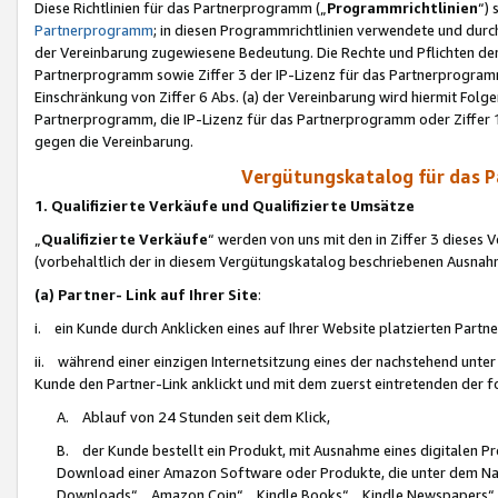
Diese Richtlinien für das Partnerprogramm („
Programmrichtlinien
“)
Partnerprogramm
; in diesen Programmrichtlinien verwendete und durch
der Vereinbarung zugewiesene Bedeutung. Die Rechte und Pflichten de
Partnerprogramm sowie Ziffer 3 der IP-Lizenz für das Partnerprogram
Einschränkung von Ziffer 6 Abs. (a) der Vereinbarung wird hiermit Fol
Partnerprogramm, die IP-Lizenz für das Partnerprogramm oder Ziffer 1
gegen die Vereinbarung.
Vergütungskatalog für das 
1. Qualifizierte Verkäufe und Qualifizierte Umsätze
„
Qualifizierte Verkäufe
“ werden von uns mit den in Ziffer 3 diese
(vorbehaltlich der in diesem Vergütungskatalog beschriebenen Ausnah
(a) Partner- Link auf Ihrer Site
:
i. ein Kunde durch Anklicken eines auf Ihrer Website platzierten Part
ii. während einer einzigen Internetsitzung eines der nachstehend unter (i)
Kunde den Partner-Link anklickt und mit dem zuerst eintretenden der f
A. Ablauf von 24 Stunden seit dem Klick,
B. der Kunde bestellt ein Produkt, mit Ausnahme eines digitalen P
Download einer Amazon Software oder Produkte, die unter dem N
Downloads“, „Amazon Coin“, „Kindle Books“, „Kindle Newspapers“, „