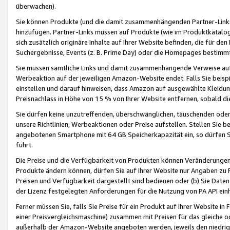
überwachen).
Sie können Produkte (und die damit zusammenhängenden Partner-Links)
hinzufügen. Partner-Links müssen auf Produkte (wie im Produktkatalog de
sich zusätzlich originäre Inhalte auf Ihrer Website befinden, die für 
Suchergebnisse, Events (z. B. Prime Day) oder die Homepages bestimmte
Sie müssen sämtliche Links und damit zusammenhängende Verweise auf z
Werbeaktion auf der jeweiligen Amazon-Website endet. Falls Sie beisp
einstellen und darauf hinweisen, dass Amazon auf ausgewählte Kleidun
Preisnachlass in Höhe von 15 % von Ihrer Website entfernen, sobald di
Sie dürfen keine unzutreffenden, überschwänglichen, täuschenden od
unsere Richtlinien, Werbeaktionen oder Preise aufstellen. Stellen Sie 
angebotenen Smartphone mit 64 GB Speicherkapazität ein, so dürfen S
führt.
Die Preise und die Verfügbarkeit von Produkten können Veränderungen 
Produkte ändern können, dürfen Sie auf Ihrer Website nur Angaben zu P
Preisen und Verfügbarkeit dargestellt sind bedienen oder (b) Sie Daten
der Lizenz festgelegten Anforderungen für die Nutzung von PA API einh
Ferner müssen Sie, falls Sie Preise für ein Produkt auf Ihrer Website in 
einer Preisvergleichsmaschine) zusammen mit Preisen für das gleiche o
außerhalb der Amazon-Website angeboten werden, jeweils den niedrigst