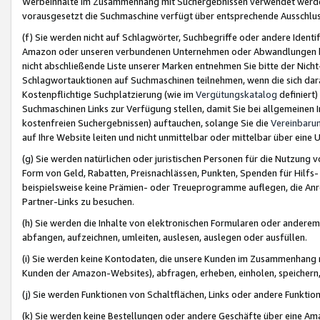
Werbeinhalte im Zusammenhang mit Suchergebnissen verwendet werden,
vorausgesetzt die Suchmaschine verfügt über entsprechende Ausschlu
(f) Sie werden nicht auf Schlagwörter, Suchbegriffe oder andere Ident
Amazon oder unseren verbundenen Unternehmen oder Abwandlungen bzw
nicht abschließende Liste unserer Marken entnehmen Sie bitte der Nich
Schlagwortauktionen auf Suchmaschinen teilnehmen, wenn die sich da
Kostenpflichtige Suchplatzierung (wie im
Vergütungskatalog
definiert
Suchmaschinen Links zur Verfügung stellen, damit Sie bei allgemeinen I
kostenfreien Suchergebnissen) auftauchen, solange Sie die
Vereinbaru
auf Ihre Website leiten und nicht unmittelbar oder mittelbar über eine
(g) Sie werden natürlichen oder juristischen Personen für die Nutzung 
Form von Geld, Rabatten, Preisnachlässen, Punkten, Spenden für Hilfs
beispielsweise keine Prämien- oder Treueprogramme auflegen, die Anrei
Partner-Links zu besuchen.
(h) Sie werden die Inhalte von elektronischen Formularen oder anderem M
abfangen, aufzeichnen, umleiten, auslesen, auslegen oder ausfüllen.
(i) Sie werden keine Kontodaten, die unsere Kunden im Zusammenhang 
Kunden der Amazon-Websites), abfragen, erheben, einholen, speichern,
(j) Sie werden Funktionen von Schaltflächen, Links oder andere Funkti
(k) Sie werden keine Bestellungen oder andere Geschäfte über eine Ama