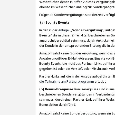
Wesentlichen denen in Ziffer 2 dieses Vergütung
ebenso im Wesentlichen analog für Sonderprogr
Folgende Sondervergütungen sind derzeit verfüg
(a) Bounty Events
In den in der
Anlage
(„
Sondervergütung
“) aufge
Events
“ die in dieser Ziffer 4 (a) beschriebenen 
anspruchsberechtigt sein muss, durch Anklicken ei
der Kunde in der entsprechenden Sitzung die in d
Amazon zahlt keine Sondervergütung, wenn das z
Angabe ungültiger E-Mail-Adressen, Einsatz von B
Bounty Events, die nicht aus Partner-Links auf Ihre
gegeben ist oder ein Verstoß oder Missbrauch vorl
Partner-Links auf die in der Anlage aufgeführte
die Teilnahme am Partnerprogramm
erlaubt.
(b) Bonus-Ereignisse
Bonusereignisse sind in au
beschriebenen Sondervergütungen in Verbindung m
sein muss, durch einen Partner-Link auf Ihrer We
Bonusaktion durchführt.
Amazon zahlt keine Sondervergütung, wenn ein Bon