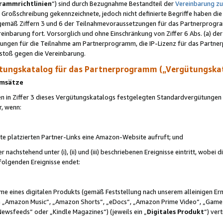
rammrichtlinien
“) sind durch Bezugnahme Bestandteil der
Vereinbarung z
Großschreibung gekennzeichnete, jedoch nicht definierte Begriffe haben die
 gemäß Ziffern 3 und 6 der Teilnahmevoraussetzungen für das Partnerprogram
nbarung fort. Vorsorglich und ohne Einschränkung von Ziffer 6 Abs. (a) der
ungen für die Teilnahme am Partnerprogramm, die IP-Lizenz für das Partner
rstoß gegen die Vereinbarung.
ungskatalog für das Partnerprogramm („Vergütungska
 Umsätze
n in Ziffer 3 dieses Vergütungskatalogs festgelegten Standardvergütungen v
r, wenn:
ite platzierten Partner-Links eine Amazon-Website aufruft; und
r nachstehend unter (i), (ii) und (iii) beschriebenen Ereignisse eintritt, wobe
 folgenden Ereignisse endet:
hme eines digitalen Produkts (gemäß Feststellung nach unserem alleinigen 
 „Amazon Music“, „Amazon Shorts“, „eDocs“, „Amazon Prime Video“, „Game
Newsfeeds“ oder „Kindle Magazines“) (jeweils ein „
Digitales Produkt
“) ver