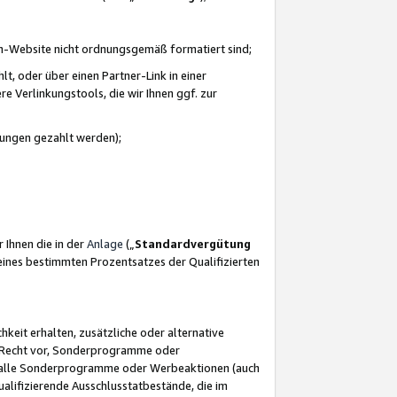
azon-Website nicht ordnungsgemäß formatiert sind;
, oder über einen Partner-Link in einer
e Verlinkungstools, die wir Ihnen ggf. zur
ütungen gezahlt werden);
 Ihnen die in der
Anlage
(„
Standardvergütung
ines bestimmten Prozentsatzes der Qualifizierten
eit erhalten, zusätzliche oder alternative
as Recht vor, Sonderprogramme oder
für alle Sonderprogramme oder Werbeaktionen (auch
lifizierende Ausschlusstatbestände, die im