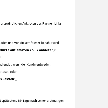
 ursprünglichen Anklicken des Partner-Links
laden und von diesem/dieser bezahlt wird
rodukte auf amazon.co.uk anbieten):
d
 und endet, wenn der Kunde entweder:
erlässt, oder
ls Session
“),
t spätestens 89 Tage nach seiner erstmaligen