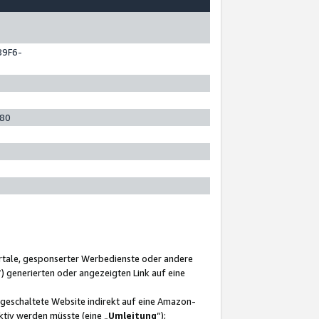
89F6-
280
ortale, gesponserter Werbedienste oder andere
“) generierten oder angezeigten Link auf eine
ngeschaltete Website indirekt auf eine Amazon-
ktiv werden müsste (eine „
Umleitung
“);