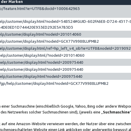
e der Marken
gp/feature.html?ie=UTF8&docId=1000642963
help/customer/display.html?nodeId=548524#GUID-602FA6E8-D724-4317-
64DE0ED1D744420E933ED292E5A7B3D3
elp/customer/display.html?nodeId=201014060
help/customer/display.html?nodeId=GCX77V9988LUPMB2
help/customer/display.html/ref=hp_left_v4_sib?ie=UTF8&nodeId=201909
help/customer/display.html/?nodeId=201014060
help/customer/display.html?nodeId=200975440
help/customer/display.html?nodeId=200975440
help/customer/display.html?nodeId=200975440
/gp/help/customer/display.html?nodeId=GCX77V9988LUPMB2
n einer Suchmaschine (einschließlich Google, Yahoo, Bing oder andere Webp
 des Netzwerkes solcher Suchmaschinen sind), (jeweils eine „
Suchmaschine
nk auf eine Amazon-Website verwiesen werden, der Nutzer über eine zwische
ischengeschalteten Website einen Link anklicken oder anderweitig bewusst a