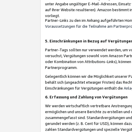
unter Angabe ungültiger E-Mail-Adressen, Einsatz
auf Ihrer Website resultieren). Amazon bestimmt i
vorliegt.
Partner-Links zu den im Anhang aufgeführten Hom
Voraussetzungen für die Teilnahme am Partnerp
5. Einschränkungen in Bezug auf Vergütunge
Partner-Tags sollten nur verwendet werden, um von 
versuchst, Vergütungen sowohl vom Amazon Partn
oder Kombination von Attributions-Links), könne
Partnerprogramm.
Gelegentlich können wir die Möglichkeit unsere
behält sich (ungeachtet etwaiger Fristen) das Rec
Einschränkungen für Vergütungen enthält die
Anla
6. Erfassung und Zahlung von Vergütungen
Wir werden wirtschaftlich vertretbare Anstrengu
ermöglichen und unsere Berichte zu erstellen und 
zusammengefasst sind. Standardvergütungen und s
gerundet werden (z. B. Cent für USD), können dazu
zahlen Standardvergütungen und spezielle Vergüt