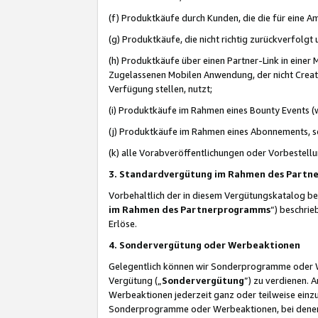
(f) Produktkäufe durch Kunden, die die für eine
(g) Produktkäufe, die nicht richtig zurückverfolg
(h) Produktkäufe über einen Partner-Link in einer
Zugelassenen Mobilen Anwendung, der nicht Creator
Verfügung stellen, nutzt;
(i) Produktkäufe im Rahmen eines Bounty Events (w
(j) Produktkäufe im Rahmen eines Abonnements, so
(k) alle Vorabveröffentlichungen oder Vorbestellu
3. Standardvergütung im Rahmen des Part
Vorbehaltlich der in diesem Vergütungskatalog b
im Rahmen des Partnerprogramms
“) beschri
Erlöse.
4. Sondervergütung oder Werbeaktionen
Gelegentlich können wir Sonderprogramme oder Wer
Vergütung („
Sondervergütung
”) zu verdienen. 
Werbeaktionen jederzeit ganz oder teilweise einz
Sonderprogramme oder Werbeaktionen, bei denen e