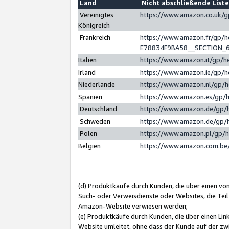
Land
Nicht abschließende List
Vereinigtes
https://www.amazon.co.uk/
Königreich
Frankreich
https://www.amazon.fr/gp/
E78834F9BA58__SECTION_
Italien
https://www.amazon.it/gp/h
Irland
https://www.amazon.ie/gp/
Niederlande
https://www.amazon.nl/gp/
Spanien
https://www.amazon.es/gp/
Deutschland
https://www.amazon.de/gp/
Schweden
https://www.amazon.de/gp/
Polen
https://www.amazon.pl/gp/
Belgien
https://www.amazon.com.be
(d) Produktkäufe durch Kunden, die über einen vo
Such- oder Verweisdienste oder Websites, die Teil
Amazon-Website verwiesen werden;
(e) Produktkäufe durch Kunden, die über einen Li
Website umleitet, ohne dass der Kunde auf der zw