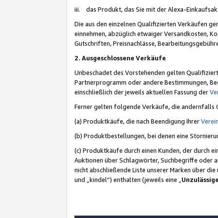
iii. das Produkt, das Sie mit der Alexa-Einkaufsa
Die aus den einzelnen Qualifizierten Verkäufen gen
einnehmen, abzüglich etwaiger Versandkosten, Ko
Gutschriften, Preisnachlässe, Bearbeitungsgebühr
2. Ausgeschlossene Verkäufe
Unbeschadet des Vorstehenden gelten Qualifiziert
Partnerprogramm oder andere Bestimmungen, Beding
einschließlich der jeweils aktuellen Fassung der
Ve
Ferner gelten folgende Verkäufe, die andernfalls
(a) Produktkäufe, die nach Beendigung Ihrer
Verei
(b) Produktbestellungen, bei denen eine Stornier
(c) Produktkäufe durch einen Kunden, der durch e
Auktionen über Schlagwörter, Suchbegriffe oder a
nicht abschließende Liste unserer Marken über di
und „kindel“) enthalten (jeweils eine „
Unzulässig