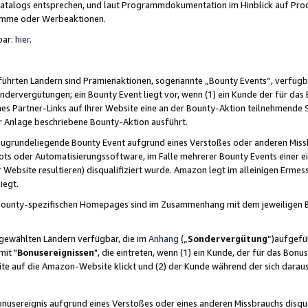
skatalogs entsprechen, und laut Programmdokumentation im Hinblick auf Pr
amme oder Werbeaktionen.
bar:
hier
.
führten Ländern sind Prämienaktionen, sogenannte „Bounty Events“, verfügb
Sondervergütungen; ein Bounty Event liegt vor, wenn (1) ein Kunde der für da
nes Partner-Links auf Ihrer Website eine an der Bounty-Aktion teilnehmende 
er Anlage beschriebene Bounty-Aktion ausführt.
ugrundeliegende Bounty Event aufgrund eines Verstoßes oder anderen Miss
ots oder Automatisierungssoftware, im Falle mehrerer Bounty Events einer e
r Website resultieren) disqualifiziert wurde. Amazon legt im alleinigen Ermess
iegt.
n Bounty-spezifischen Homepages sind im Zusammenhang mit dem jeweiligen
sgewählten Ländern verfügbar, die im
Anhang
(„
Sondervergütung
“)aufgefüh
it "
Bonusereignissen
", die eintreten, wenn (1) ein Kunde, der für das Bon
bsite auf die Amazon-Website klickt und (2) der Kunde während der sich dar
usereignis aufgrund eines Verstoßes oder eines anderen Missbrauchs disqua