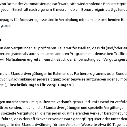
 von Bots oder Automatisierungssoftware, sich wiederholende Bonusereignisse
n jedem Einzelfall nach eigenem Ermessen, ob ein Bonusereignis stattgefund
epages für Bonusereignisse sind in Verbindung mit dem entsprechenden Bonu
rogramm
.
n
den Vergütungen zu profitieren. Falls wir feststellen, dass du (und/oder ein
erprogramm als auch von einem anderen Programm mit demselben Traffic ei
n wir Maßnahmen ergreifen, einschließlich der Einbehaltung von Vergütunge
r Partner, Standardvergütungen im Rahmen des Partnerprogramms oder Sonde
ht vor, Einschränkungen jederzeit ganz oder teilweise aufzuheben oder zu mod
ge
(„
Einschränkungen für Vergütungen
“).
ngen unternehmen, um qualifizierte Verkäufe genau und umfassend zu verfol
dir zu senden, in denen die Standardvergütungen und spezielle Vergütungen, 
pezielle Vergütungen, die für jeden qualifizierenden Verkauf berechnet un
 führen, dass dein effektiver Provisionssatz geringfügig über oder unter dem
ungen in der Standardwährung für eine Amazon-Webseite etwa 60 Tage nach