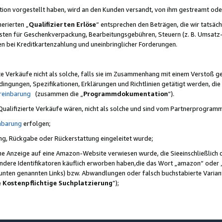
ktion vorgestellt haben, wird an den Kunden versandt, von ihm gestreamt od
erierten „
Qualifizierten Erlöse
“ entsprechen den Beträgen, die wir tatsäch
sten für Geschenkverpackung, Bearbeitungsgebühren, Steuern (z. B. Umsatz-
en bei Kreditkartenzahlung und uneinbringlicher Forderungen.
e Verkäufe nicht als solche, falls sie im Zusammenhang mit einem Verstoß 
ungen, Spezifikationen, Erklärungen und Richtlinien getätigt werden, die 
reinbarung
(zusammen die „
Programmdokumentation
“).
 Qualifizierte Verkäufe wären, nicht als solche und sind vom Partnerprogra
nbarung
erfolgen;
ung, Rückgabe oder Rückerstattung eingeleitet wurde;
ine Anzeige auf eine Amazon-Website verwiesen wurde, die Sieeinschließlich
ndere Identifikatoren käuflich erworben haben,die das Wort „amazon“ oder 
e unten genannten Links) bzw. Abwandlungen oder falsch buchstabierte Varia
e Kostenpflichtige Suchplatzierung
”);