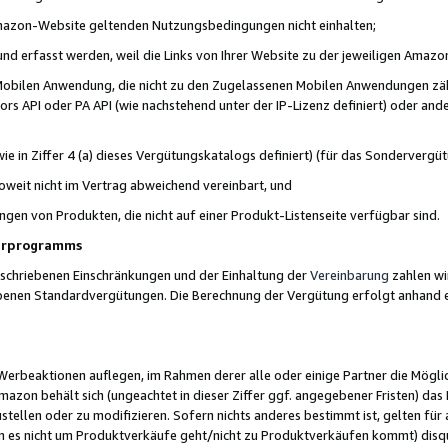
 Amazon-Website geltenden Nutzungsbedingungen nicht einhalten;
t und erfasst werden, weil die Links von Ihrer Website zu der jeweiligen Am
 Mobilen Anwendung, die nicht zu den Zugelassenen Mobilen Anwendungen zählt
s API oder PA API (wie nachstehend unter der IP-Lizenz definiert) oder ander
ie in Ziffer 4 (a) dieses Vergütungskatalogs definiert) (für das Sonderverg
weit nicht im Vertrag abweichend vereinbart, und
ngen von Produkten, die nicht auf einer Produkt-Listenseite verfügbar sind.
nerprogramms
eschriebenen Einschränkungen und der Einhaltung der
Vereinbarung
zahlen wir
ebenen Standardvergütungen. Die Berechnung der Vergütung erfolgt anhand e
beaktionen auflegen, im Rahmen derer alle oder einige Partner die Möglichk
Amazon behält sich (ungeachtet in dieser Ziffer ggf. angegebener Fristen) d
ustellen oder zu modifizieren. Sofern nichts anderes bestimmt ist, gelten 
s nicht um Produktverkäufe geht/nicht zu Produktverkäufen kommt) disqua