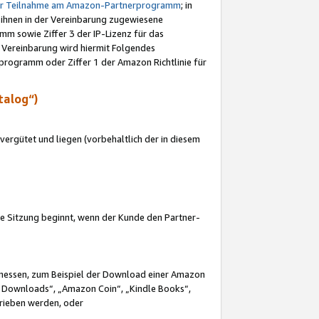
ur Teilnahme am Amazon-Partnerprogramm
; in
 ihnen in der Vereinbarung zugewiesene
m sowie Ziffer 3 der IP-Lizenz für das
 Vereinbarung wird hiermit Folgendes
programm oder Ziffer 1 der Amazon Richtlinie für
talog“)
ergütet und liegen (vorbehaltlich der in diesem
i die Sitzung beginnt, wenn der Kunde den Partner-
Ermessen, zum Beispiel der Download einer Amazon
 Downloads“, „Amazon Coin“, „Kindle Books“,
trieben werden, oder